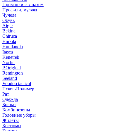
Приманки с запахом
Профили, муляжи
Чучела
Обувь
Aigle
Bekina
Chiruсa
Harkila
Huntlandia
Itasca
Kenetrek
Norfin
P.Original
Remington
Seeland
Voodoo tactical
Псков-Полимер
Рат
Одежда
Брюки
Комбинезоны
Головные уборы
Жилеты
Костюмы
Куртки