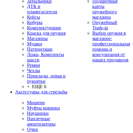
Затыльники
Подарочные
ДТК и
карты
пламегасители
оружейного
Кейсы
магазина
Кобуры
Оружейный
Комплектующие
Trade-in
Краска для оружия
Выбор оружия в
Магазины
магазине:
Мушки
профессиональная
Патронташи
помощь и
Ложи, Комплекты
консультация от
шасси
наших продавцов
Ремни
Чехлы
Приклады, цевья и
рукоятки
+ ЕЩЕ 6
Аксессуары для стрельбы
Мишени
Муфты коврики
Наушники
Наплечные
амортизаторы
Очки