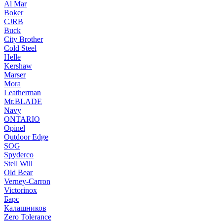
Al Mar
Boker
CJRB
Buck
City Brother
Cold Steel
Helle
Kershaw
Marser
Mora
Leatherman
Mr.BLADE
Navy
ONTARIO
Opinel
Outdoor Edge
SOG
Spyderco
Stell Will
Old Bear
Verney-Carron
Victorinox
Барс
Калашников
Zero Tolerance