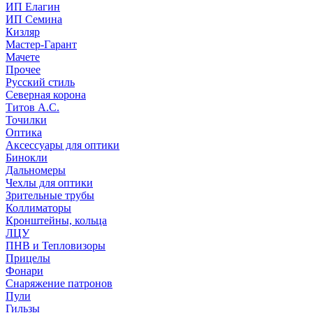
ИП Елагин
ИП Семина
Кизляр
Мастер-Гарант
Мачете
Прочее
Русский стиль
Северная корона
Титов А.С.
Точилки
Оптика
Аксессуары для оптики
Бинокли
Дальномеры
Чехлы для оптики
Зрительные трубы
Коллиматоры
Кронштейны, кольца
ЛЦУ
ПНВ и Тепловизоры
Прицелы
Фонари
Снаряжение патронов
Пули
Гильзы