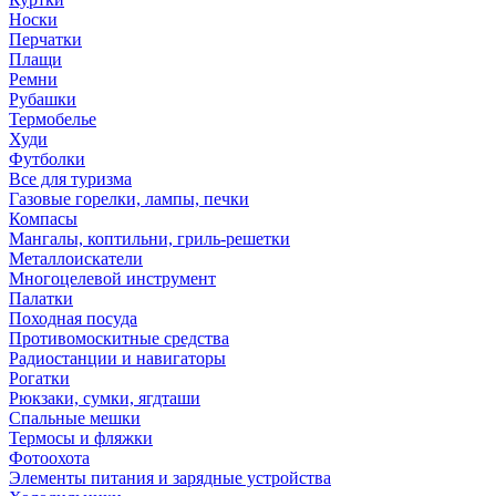
Носки
Перчатки
Плащи
Ремни
Рубашки
Термобелье
Худи
Футболки
Все для туризма
Газовые горелки, лампы, печки
Компасы
Мангалы, коптильни, гриль-решетки
Металлоискатели
Многоцелевой инструмент
Палатки
Походная посуда
Противомоскитные средства
Радиостанции и навигаторы
Рогатки
Рюкзаки, сумки, ягдташи
Спальные мешки
Термосы и фляжки
Фотоохота
Элементы питания и зарядные устройства