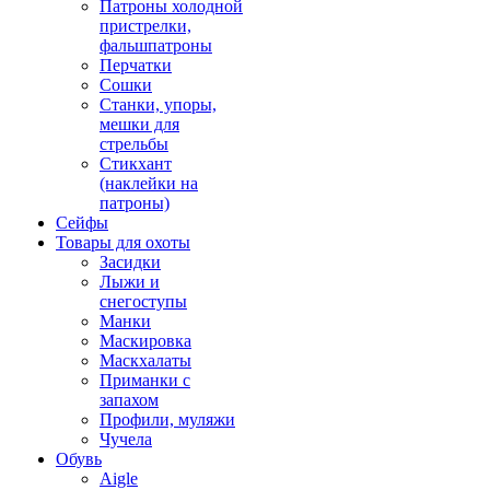
Патроны холодной
пристрелки,
фальшпатроны
Перчатки
Сошки
Станки, упоры,
мешки для
стрельбы
Стикхант
(наклейки на
патроны)
Сейфы
Товары для охоты
Засидки
Лыжи и
снегоступы
Манки
Маскировка
Маскхалаты
Приманки с
запахом
Профили, муляжи
Чучела
Обувь
Aigle