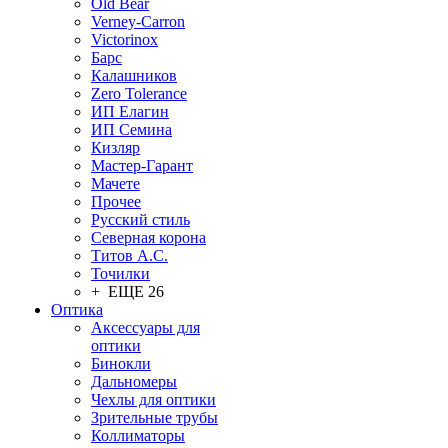
Old Bear
Verney-Carron
Victorinox
Барс
Калашников
Zero Tolerance
ИП Елагин
ИП Семина
Кизляр
Мастер-Гарант
Мачете
Прочее
Русский стиль
Северная корона
Титов А.С.
Точилки
+ ЕЩЕ 26
Оптика
Аксессуары для
оптики
Бинокли
Дальномеры
Чехлы для оптики
Зрительные трубы
Коллиматоры