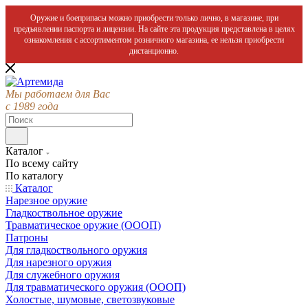
Оружие и боеприпасы можно приобрести только лично, в магазине, при
предъявлении паспорта и лицензии. На сайте эта продукция представлена в целях
ознакомления с ассортиментом розничного магазина, ее нельзя приобрести
дистанционно.
Мы работаем для Вас
с 1989 года
Каталог
По всему сайту
По каталогу
Каталог
Нарезное оружие
Гладкоствольное оружие
Травматическое оружие (ОООП)
Патроны
Для гладкоствольного оружия
Для нарезного оружия
Для служебного оружия
Для травматического оружия (ОООП)
Холостые, шумовые, светозвуковые