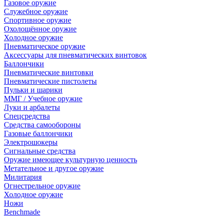
Газовое оружие
Служебное оружие
Спортивное оружие
Охолощённое оружие
Холодное оружие
Пневматическое оружие
Аксессуары для пневматических винтовок
Баллончики
Пневматические винтовки
Пневматические пистолеты
Пульки и шарики
ММГ / Учебное оружие
Луки и арбалеты
Спецсредства
Средства самообороны
Газовые баллончики
Электрошокеры
Сигнальные средства
Оружие имеющее культурную ценность
Метательное и другое оружие
Милитария
Огнестрельное оружие
Холодное оружие
Ножи
Benchmade