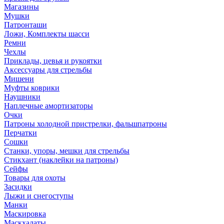
Магазины
Мушки
Патронташи
Ложи, Комплекты шасси
Ремни
Чехлы
Приклады, цевья и рукоятки
Аксессуары для стрельбы
Мишени
Муфты коврики
Наушники
Наплечные амортизаторы
Очки
Патроны холодной пристрелки, фальшпатроны
Перчатки
Сошки
Станки, упоры, мешки для стрельбы
Стикхант (наклейки на патроны)
Сейфы
Товары для охоты
Засидки
Лыжи и снегоступы
Манки
Маскировка
Маскхалаты