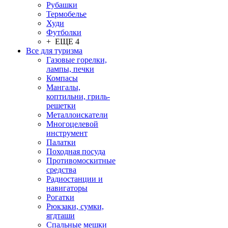
Рубашки
Термобелье
Худи
Футболки
+ ЕЩЕ 4
Все для туризма
Газовые горелки,
лампы, печки
Компасы
Мангалы,
коптильни, гриль-
решетки
Металлоискатели
Многоцелевой
инструмент
Палатки
Походная посуда
Противомоскитные
средства
Радиостанции и
навигаторы
Рогатки
Рюкзаки, сумки,
ягдташи
Спальные мешки