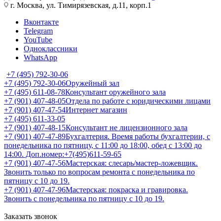
г. Москва, ул. Тимирязевская, д.11, корп.1
Вконтакте
Telegram
YouTube
Одноклассники
WhatsApp
+7 (495) 792-30-06
+7 (495) 792-30-06
Оружейный зал
+7 (495) 611-08-78
Консультант оружейного зала
+7 (901) 407-48-05
Отдела по работе с юридическими лицами
+7 (901) 407-47-54
Интернет магазин
+7 (495) 611-33-05
+7 (901) 407-48-15
Консультант не лицензионного зала
+7 (901) 407-47-89
Бухгалтерия. Время работы бухгалтерии, с
понедельника по пятницу, с 11:00 до 18:00, обед с 13:00 до
14:00. Доп.номер:+7(495)611-59-65
+7 (901) 407-47-56
Мастерская: слесарь/мастер-ложевщик.
Звонить только по вопросам ремонта с понедельника по
пятницу с 10 до 19.
+7 (901) 407-47-96
Мастерская: покраска и гравировка.
Звонить с понедельника по пятницу с 10 до 19.
Заказать звонок