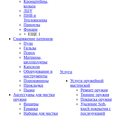
Кронштейны,
кольца
ЛЦУ
ПНВ и
Тепловизоры
Прицелы
Фонари
+ ЕЩЕ 1
Снаряжение патронов
Пули
Гильзы
Порох
Матрицы,
шеллхолдеры
Капсюли
Оборудование и
Услуги
инструменты
Пороховницы
Услуги оружейной
Прокладки
мастерской
Пыжи
Ремонт оружия
Аксессуары для чистки
Тюнинг оружия
оружия
Покраска оружия
Вишеры
Удаление Soft-
Ёршики
touch покрытия с
Наборы для чистки
последующей