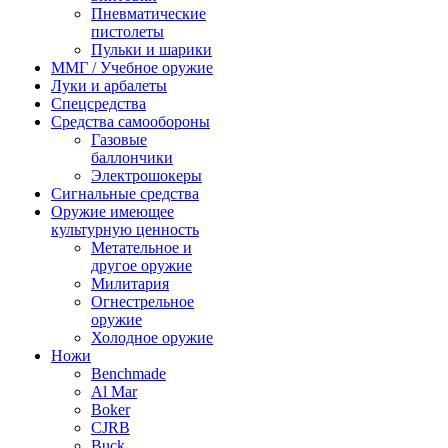
Пневматические
пистолеты
Пульки и шарики
ММГ / Учебное оружие
Луки и арбалеты
Спецсредства
Средства самообороны
Газовые
баллончики
Электрошокеры
Сигнальные средства
Оружие имеющее
культурную ценность
Метательное и
другое оружие
Милитария
Огнестрельное
оружие
Холодное оружие
Ножи
Benchmade
Al Mar
Boker
CJRB
Buck