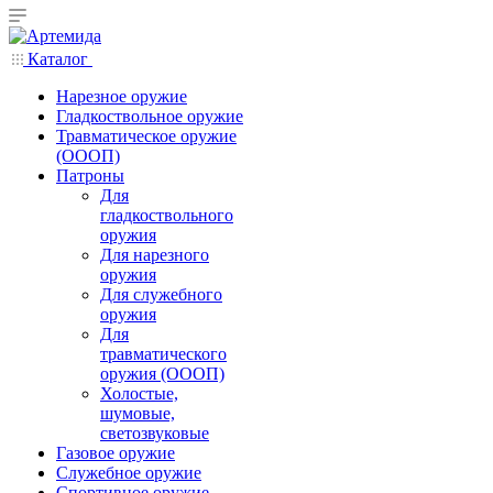
Каталог
Нарезное оружие
Гладкоствольное оружие
Травматическое оружие
(ОООП)
Патроны
Для
гладкоствольного
оружия
Для нарезного
оружия
Для служебного
оружия
Для
травматического
оружия (ОООП)
Холостые,
шумовые,
светозвуковые
Газовое оружие
Служебное оружие
Спортивное оружие