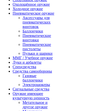
Охолощённое оружие
Холодное оружие
Пневматическое оружие
Аксессуары для
пневматических
винтовок
Баллончики
Пневматические
винтовки
Пневматические
пистолеты
Пульки и шарики
ММГ / Учебное оружие
Луки и арбалеты
Спецсредства
Средства самообороны
Газовые
баллончики
Электрошокеры
Сигнальные средства
Оружие имеющее
культурную ценность
Метательное и
другое оружие