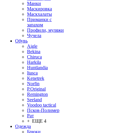
Манки
Маскировка
Маскхалаты
Приманки с
запахом
Профили, муляжи
Чучела
Обувь
Aigle
Bekina
Chiruсa
Harkila
Huntlandia
Itasca
Kenetrek
Norfin
P.Original
Remington
Seeland
Voodoo tactical
Псков-Полимер
Рат
+ ЕЩЕ 4
Одежда
Брюки