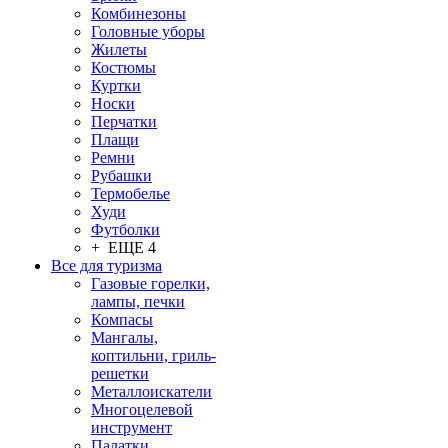
Комбинезоны
Головные уборы
Жилеты
Костюмы
Куртки
Носки
Перчатки
Плащи
Ремни
Рубашки
Термобелье
Худи
Футболки
+ ЕЩЕ 4
Все для туризма
Газовые горелки,
лампы, печки
Компасы
Мангалы,
коптильни, гриль-
решетки
Металлоискатели
Многоцелевой
инструмент
Палатки