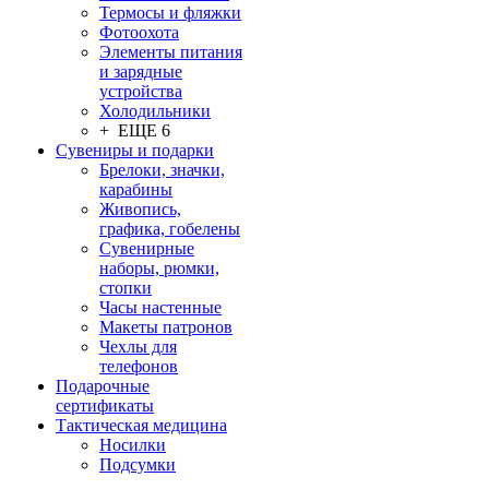
Термосы и фляжки
Фотоохота
Элементы питания
и зарядные
устройства
Холодильники
+ ЕЩЕ 6
Сувениры и подарки
Брелоки, значки,
карабины
Живопись,
графика, гобелены
Сувенирные
наборы, рюмки,
стопки
Часы настенные
Макеты патронов
Чехлы для
телефонов
Подарочные
сертификаты
Тактическая медицина
Носилки
Подсумки