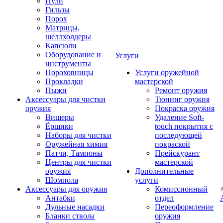
Пули
Гильзы
Порох
Матрицы,
шеллхолдеры
Капсюли
Оборудование и
Услуги
инструменты
Пороховницы
Услуги оружейной
Прокладки
мастерской
Пыжи
Ремонт оружия
Аксессуары для чистки
Тюнинг оружия
оружия
Покраска оружия
Вишеры
Удаление Soft-
Ёршики
touch покрытия с
Наборы для чистки
последующей
Оружейная химия
покраской
Патчи, Тампоны
Прейскурант
Центры для чистки
мастерской
оружия
Дополнительные
Шомпола
услуги
Аксессуары для оружия
Комиссионный
Антабки
отдел
Дульные насадки
Переоформление
Бланки ствола
оружия