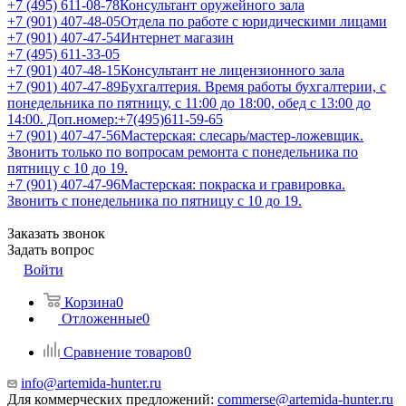
+7 (495) 611-08-78
Консультант оружейного зала
+7 (901) 407-48-05
Отдела по работе с юридическими лицами
+7 (901) 407-47-54
Интернет магазин
+7 (495) 611-33-05
+7 (901) 407-48-15
Консультант не лицензионного зала
+7 (901) 407-47-89
Бухгалтерия. Время работы бухгалтерии, с
понедельника по пятницу, с 11:00 до 18:00, обед с 13:00 до
14:00. Доп.номер:+7(495)611-59-65
+7 (901) 407-47-56
Мастерская: слесарь/мастер-ложевщик.
Звонить только по вопросам ремонта с понедельника по
пятницу с 10 до 19.
+7 (901) 407-47-96
Мастерская: покраска и гравировка.
Звонить с понедельника по пятницу с 10 до 19.
Заказать звонок
Задать вопрос
Войти
Корзина
0
Отложенные
0
Сравнение товаров
0
info@artemida-hunter.ru
Для коммерческих предложений:
commerse@artemida-hunter.ru