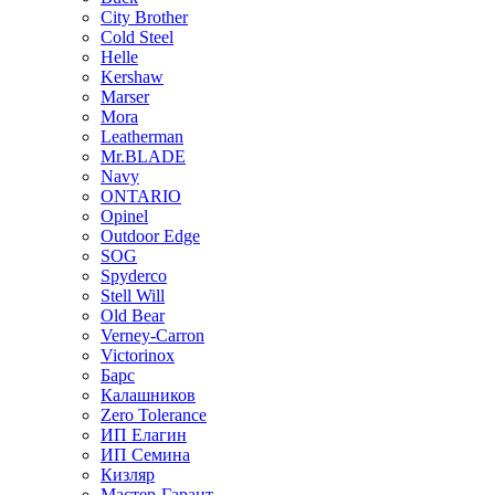
City Brother
Cold Steel
Helle
Kershaw
Marser
Mora
Leatherman
Mr.BLADE
Navy
ONTARIO
Opinel
Outdoor Edge
SOG
Spyderco
Stell Will
Old Bear
Verney-Carron
Victorinox
Барс
Калашников
Zero Tolerance
ИП Елагин
ИП Семина
Кизляр
Мастер-Гарант