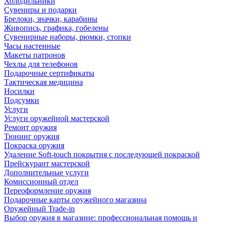
Холодильники
Сувениры и подарки
Брелоки, значки, карабины
Живопись, графика, гобелены
Сувенирные наборы, рюмки, стопки
Часы настенные
Макеты патронов
Чехлы для телефонов
Подарочные сертификаты
Тактическая медицина
Носилки
Подсумки
Услуги
Услуги оружейной мастерской
Ремонт оружия
Тюнинг оружия
Покраска оружия
Удаление Soft-touch покрытия с последующей покраской
Прейскурант мастерской
Дополнительные услуги
Комиссионный отдел
Переоформление оружия
Подарочные карты оружейного магазина
Оружейный Trade-in
Выбор оружия в магазине: профессиональная помощь и