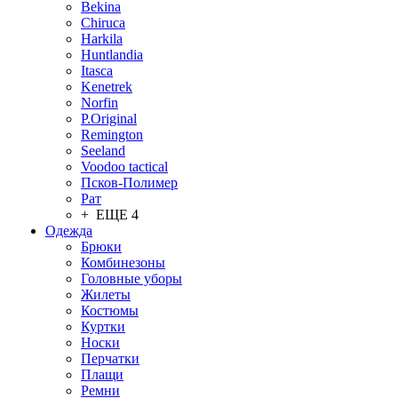
Bekina
Chiruсa
Harkila
Huntlandia
Itasca
Kenetrek
Norfin
P.Original
Remington
Seeland
Voodoo tactical
Псков-Полимер
Рат
+ ЕЩЕ 4
Одежда
Брюки
Комбинезоны
Головные уборы
Жилеты
Костюмы
Куртки
Носки
Перчатки
Плащи
Ремни