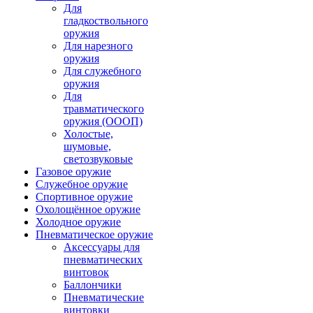
Для
гладкоствольного
оружия
Для нарезного
оружия
Для служебного
оружия
Для
травматического
оружия (ОООП)
Холостые,
шумовые,
светозвуковые
Газовое оружие
Служебное оружие
Спортивное оружие
Охолощённое оружие
Холодное оружие
Пневматическое оружие
Аксессуары для
пневматических
винтовок
Баллончики
Пневматические
винтовки