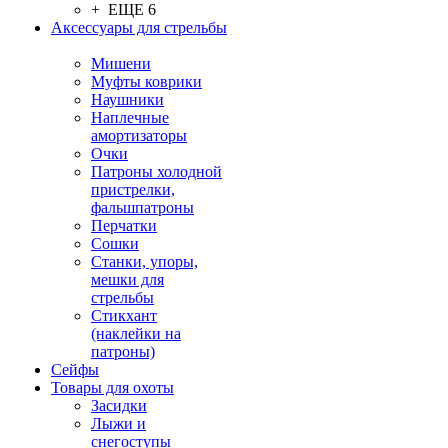
+ ЕЩЕ 6
Аксессуары для стрельбы
Мишени
Муфты коврики
Наушники
Наплечные
амортизаторы
Очки
Патроны холодной
пристрелки,
фальшпатроны
Перчатки
Сошки
Станки, упоры,
мешки для
стрельбы
Стикхант
(наклейки на
патроны)
Сейфы
Товары для охоты
Засидки
Лыжи и
снегоступы