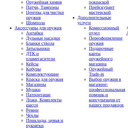
Оружейная химия
покраской
Патчи, Тампоны
Прейскурант
Центры для чистки
мастерской
оружия
Дополнительные
Шомпола
услуги
Аксессуары для оружия
Комиссионный
Антабки
отдел
Дульные насадки
Переоформление
Бланки ствола
оружия
Затыльники
Подарочные
ДТК и
карты
пламегасители
оружейного
Кейсы
магазина
Кобуры
Оружейный
Комплектующие
Trade-in
Краска для оружия
Выбор оружия в
Магазины
магазине:
Мушки
профессиональная
Патронташи
помощь и
Ложи, Комплекты
консультация от
шасси
наших продавцов
Ремни
Чехлы
Приклады, цевья и
рукоятки