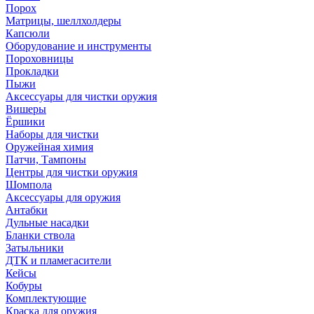
Порох
Матрицы, шеллхолдеры
Капсюли
Оборудование и инструменты
Пороховницы
Прокладки
Пыжи
Аксессуары для чистки оружия
Вишеры
Ёршики
Наборы для чистки
Оружейная химия
Патчи, Тампоны
Центры для чистки оружия
Шомпола
Аксессуары для оружия
Антабки
Дульные насадки
Бланки ствола
Затыльники
ДТК и пламегасители
Кейсы
Кобуры
Комплектующие
Краска для оружия