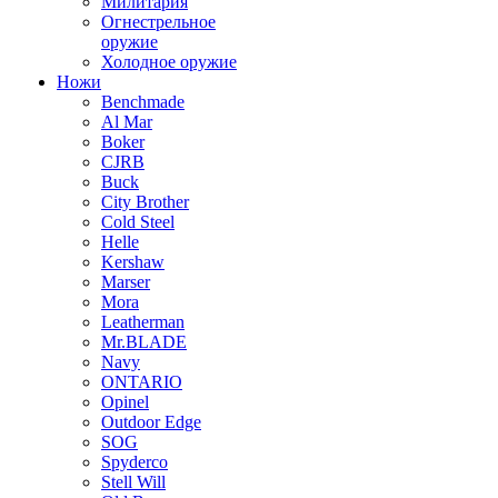
Милитария
Огнестрельное
оружие
Холодное оружие
Ножи
Benchmade
Al Mar
Boker
CJRB
Buck
City Brother
Cold Steel
Helle
Kershaw
Marser
Mora
Leatherman
Mr.BLADE
Navy
ONTARIO
Opinel
Outdoor Edge
SOG
Spyderco
Stell Will