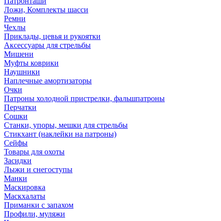
Патронташи
Ложи, Комплекты шасси
Ремни
Чехлы
Приклады, цевья и рукоятки
Аксессуары для стрельбы
Мишени
Муфты коврики
Наушники
Наплечные амортизаторы
Очки
Патроны холодной пристрелки, фальшпатроны
Перчатки
Сошки
Станки, упоры, мешки для стрельбы
Стикхант (наклейки на патроны)
Сейфы
Товары для охоты
Засидки
Лыжи и снегоступы
Манки
Маскировка
Маскхалаты
Приманки с запахом
Профили, муляжи