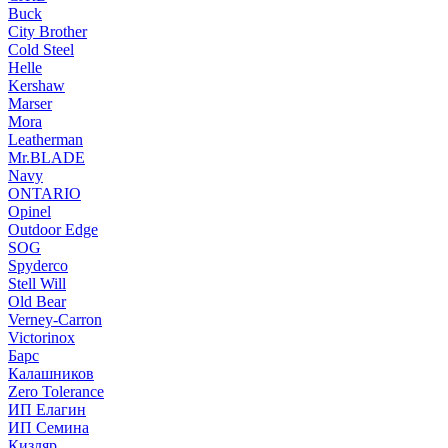
Buck
City Brother
Cold Steel
Helle
Kershaw
Marser
Mora
Leatherman
Mr.BLADE
Navy
ONTARIO
Opinel
Outdoor Edge
SOG
Spyderco
Stell Will
Old Bear
Verney-Carron
Victorinox
Барс
Калашников
Zero Tolerance
ИП Елагин
ИП Семина
Кизляр