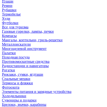
Плащи
Ремни
Рубашки
Термобелье
Худи
Футболки
Все для туризма
Газовые горелки, лампы, печки
Компасы
Мангалы, коптильни, гриль-решетки
Металлоискатели
Многоцелевой инструмент
Палатки
Походная посуда
Противомоскитные средства
Радиостанции и навигаторы
Рогатки
Рюкзаки, сумки, ягдташи
Спальные мешки
Термосы и фляжки
Фотоохота
Элементы питания и зарядные устройства
Холодильники
Сувениры и подарки
Брелоки, значки, карабины