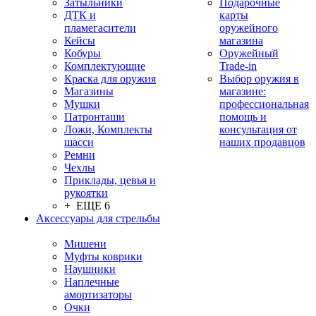
Затыльники
Подарочные
ДТК и
карты
пламегасители
оружейного
Кейсы
магазина
Кобуры
Оружейный
Комплектующие
Trade-in
Краска для оружия
Выбор оружия в
Магазины
магазине:
Мушки
профессиональная
Патронташи
помощь и
Ложи, Комплекты
консультация от
шасси
наших продавцов
Ремни
Чехлы
Приклады, цевья и
рукоятки
+ ЕЩЕ 6
Аксессуары для стрельбы
Мишени
Муфты коврики
Наушники
Наплечные
амортизаторы
Очки