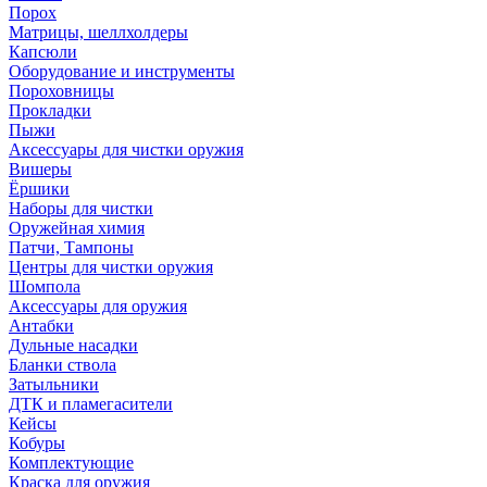
Порох
Матрицы, шеллхолдеры
Капсюли
Оборудование и инструменты
Пороховницы
Прокладки
Пыжи
Аксессуары для чистки оружия
Вишеры
Ёршики
Наборы для чистки
Оружейная химия
Патчи, Тампоны
Центры для чистки оружия
Шомпола
Аксессуары для оружия
Антабки
Дульные насадки
Бланки ствола
Затыльники
ДТК и пламегасители
Кейсы
Кобуры
Комплектующие
Краска для оружия