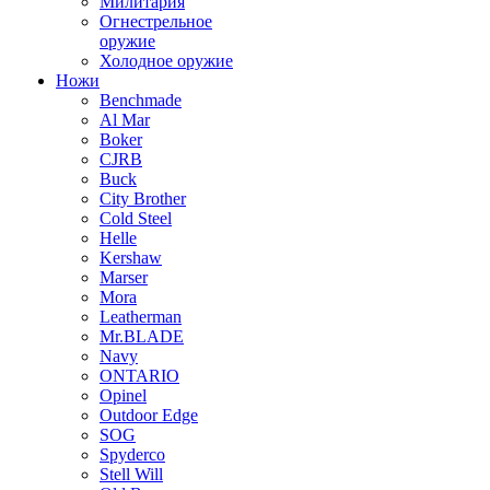
Милитария
Огнестрельное
оружие
Холодное оружие
Ножи
Benchmade
Al Mar
Boker
CJRB
Buck
City Brother
Cold Steel
Helle
Kershaw
Marser
Mora
Leatherman
Mr.BLADE
Navy
ONTARIO
Opinel
Outdoor Edge
SOG
Spyderco
Stell Will