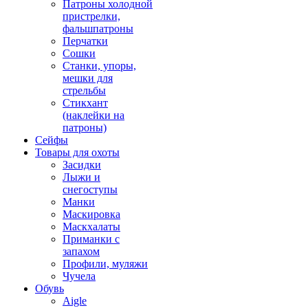
Патроны холодной
пристрелки,
фальшпатроны
Перчатки
Сошки
Станки, упоры,
мешки для
стрельбы
Стикхант
(наклейки на
патроны)
Сейфы
Товары для охоты
Засидки
Лыжи и
снегоступы
Манки
Маскировка
Маскхалаты
Приманки с
запахом
Профили, муляжи
Чучела
Обувь
Aigle