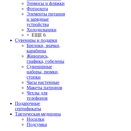
Термосы и фляжки
Фотоохота
Элементы питания
и зарядные
устройства
Холодильники
+ ЕЩЕ 6
Сувениры и подарки
Брелоки, значки,
карабины
Живопись,
графика, гобелены
Сувенирные
наборы, рюмки,
стопки
Часы настенные
Макеты патронов
Чехлы для
телефонов
Подарочные
сертификаты
Тактическая медицина
Носилки
Подсумки