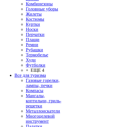
Комбинезоны
Головные уборы
Жилеты
Костюмы
Куртки
Носки
Перчатки
Плащи
Ремни
Рубашки
Термобелье
Худи
Футболки
+ ЕЩЕ 4
Все для туризма
Газовые горелки,
лампы, печки
Компасы
Мангалы,
коптильни, гриль-
решетки
Металлоискатели
Многоцелевой
инструмент
Палатки