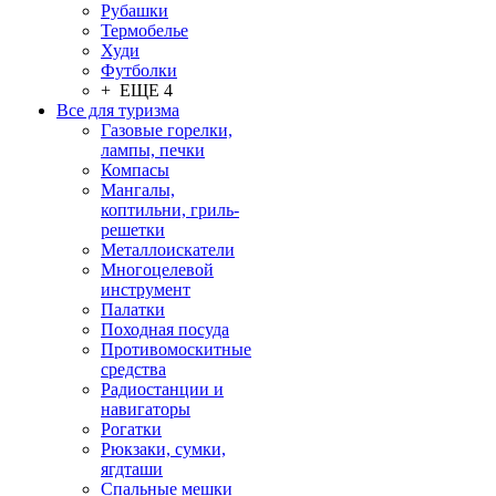
Рубашки
Термобелье
Худи
Футболки
+ ЕЩЕ 4
Все для туризма
Газовые горелки,
лампы, печки
Компасы
Мангалы,
коптильни, гриль-
решетки
Металлоискатели
Многоцелевой
инструмент
Палатки
Походная посуда
Противомоскитные
средства
Радиостанции и
навигаторы
Рогатки
Рюкзаки, сумки,
ягдташи
Спальные мешки