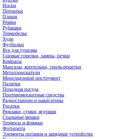
Носки
Перчатки
Плащи
Ремни
Рубашки
Термобелье
Худи
Футболки
Все для туризма
Газовые горелки, лампы, печки
Компасы
Мангалы, коптильни, гриль-решетки
Металлоискатели
Многоцелевой инструмент
Палатки
Походная посуда
Противомоскитные средства
Радиостанции и навигаторы
Рогатки
Рюкзаки, сумки, ягдташи
Спальные мешки
Термосы и фляжки
Фотоохота
Элементы питания и зарядные устройства