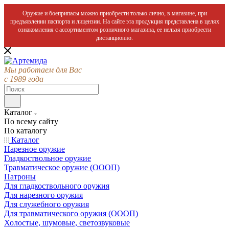
Оружие и боеприпасы можно приобрести только лично, в магазине, при
предъявлении паспорта и лицензии. На сайте эта продукция представлена в целях
ознакомления с ассортиментом розничного магазина, ее нельзя приобрести
дистанционно.
Мы работаем для Вас
с 1989 года
Каталог
По всему сайту
По каталогу
Каталог
Нарезное оружие
Гладкоствольное оружие
Травматическое оружие (ОООП)
Патроны
Для гладкоствольного оружия
Для нарезного оружия
Для служебного оружия
Для травматического оружия (ОООП)
Холостые, шумовые, светозвуковые