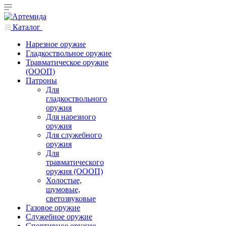
Каталог
Нарезное оружие
Гладкоствольное оружие
Травматическое оружие
(ОООП)
Патроны
Для
гладкоствольного
оружия
Для нарезного
оружия
Для служебного
оружия
Для
травматического
оружия (ОООП)
Холостые,
шумовые,
светозвуковые
Газовое оружие
Служебное оружие
Спортивное оружие