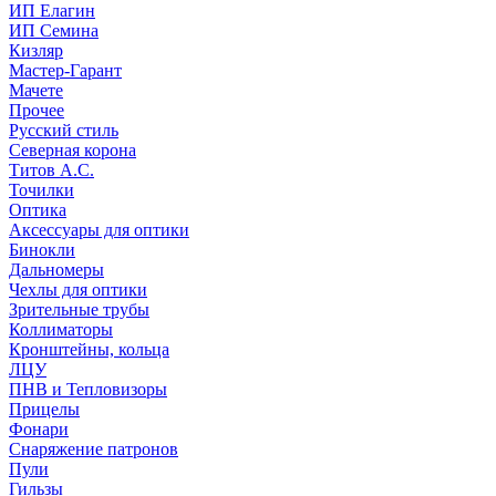
ИП Елагин
ИП Семина
Кизляр
Мастер-Гарант
Мачете
Прочее
Русский стиль
Северная корона
Титов А.С.
Точилки
Оптика
Аксессуары для оптики
Бинокли
Дальномеры
Чехлы для оптики
Зрительные трубы
Коллиматоры
Кронштейны, кольца
ЛЦУ
ПНВ и Тепловизоры
Прицелы
Фонари
Снаряжение патронов
Пули
Гильзы