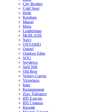
City Brother
Cold Steel
Helle
Kershaw
Marser
Mora
Leatherman
Mr.BLADE
Navy
ONTARIO
Opinel
Outdoor Edge
SOG
Spyderco
Stell Will
Old Bear
Verney-Carron
Victorinox
Барс
Калашников
Zero Tolerance
ИП Елагин
ИП Семина
Кизляр
Мастер-Гарант