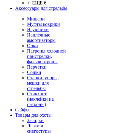
+ ЕЩЕ 6
Аксессуары для стрельбы
Мишени
Муфты коврики
Наушники
Наплечные
амортизаторы
Очки
Патроны холодной
пристрелки,
фальшпатроны
Перчатки
Сошки
Станки, упоры,
мешки для
стрельбы
Стикхант
(наклейки на
патроны)
Сейфы
Товары для охоты
Засидки
Лыжи и
снегоступы