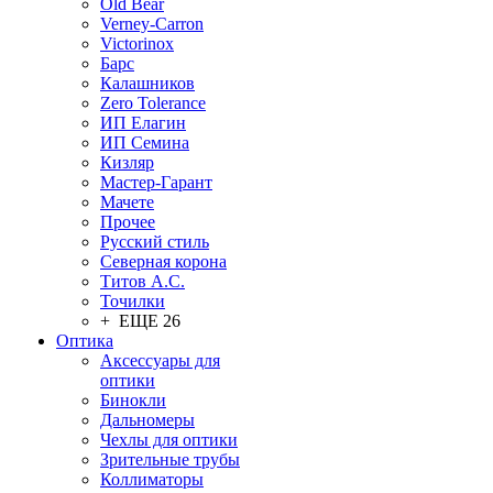
Old Bear
Verney-Carron
Victorinox
Барс
Калашников
Zero Tolerance
ИП Елагин
ИП Семина
Кизляр
Мастер-Гарант
Мачете
Прочее
Русский стиль
Северная корона
Титов А.С.
Точилки
+ ЕЩЕ 26
Оптика
Аксессуары для
оптики
Бинокли
Дальномеры
Чехлы для оптики
Зрительные трубы
Коллиматоры