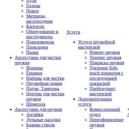
Пули
Гильзы
Порох
Матрицы,
шеллхолдеры
Капсюли
Оборудование и
Услуги
инструменты
Пороховницы
Услуги оружейной
Прокладки
мастерской
Пыжи
Ремонт оружия
Аксессуары для чистки
Тюнинг оружия
оружия
Покраска оружия
Вишеры
Удаление Soft-
Ёршики
touch покрытия с
Наборы для чистки
последующей
Оружейная химия
покраской
Патчи, Тампоны
Прейскурант
Центры для чистки
мастерской
оружия
Дополнительные
Шомпола
услуги
Аксессуары для оружия
Комиссионный
Антабки
отдел
Дульные насадки
Переоформление
Бланки ствола
оружия