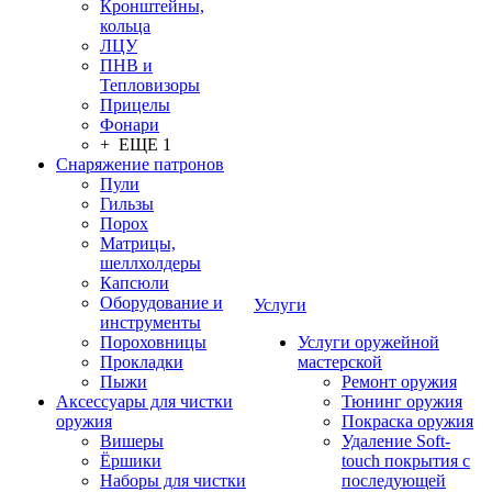
Кронштейны,
кольца
ЛЦУ
ПНВ и
Тепловизоры
Прицелы
Фонари
+ ЕЩЕ 1
Снаряжение патронов
Пули
Гильзы
Порох
Матрицы,
шеллхолдеры
Капсюли
Оборудование и
Услуги
инструменты
Пороховницы
Услуги оружейной
Прокладки
мастерской
Пыжи
Ремонт оружия
Аксессуары для чистки
Тюнинг оружия
оружия
Покраска оружия
Вишеры
Удаление Soft-
Ёршики
touch покрытия с
Наборы для чистки
последующей