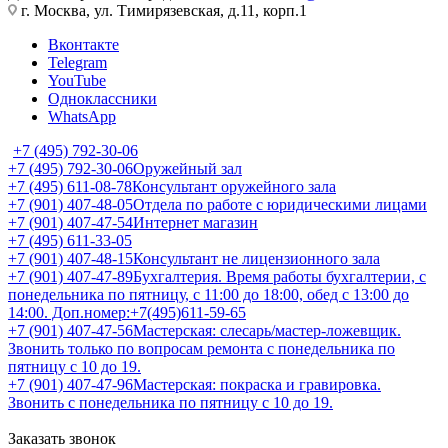
г. Москва, ул. Тимирязевская, д.11, корп.1
Вконтакте
Telegram
YouTube
Одноклассники
WhatsApp
+7 (495) 792-30-06
+7 (495) 792-30-06
Оружейный зал
+7 (495) 611-08-78
Консультант оружейного зала
+7 (901) 407-48-05
Отдела по работе с юридическими лицами
+7 (901) 407-47-54
Интернет магазин
+7 (495) 611-33-05
+7 (901) 407-48-15
Консультант не лицензионного зала
+7 (901) 407-47-89
Бухгалтерия. Время работы бухгалтерии, с
понедельника по пятницу, с 11:00 до 18:00, обед с 13:00 до
14:00. Доп.номер:+7(495)611-59-65
+7 (901) 407-47-56
Мастерская: слесарь/мастер-ложевщик.
Звонить только по вопросам ремонта с понедельника по
пятницу с 10 до 19.
+7 (901) 407-47-96
Мастерская: покраска и гравировка.
Звонить с понедельника по пятницу с 10 до 19.
Заказать звонок