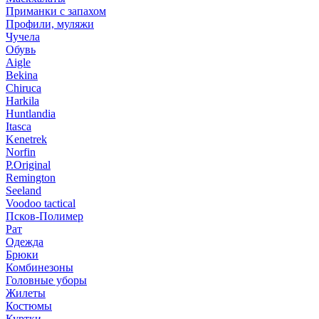
Приманки с запахом
Профили, муляжи
Чучела
Обувь
Aigle
Bekina
Chiruсa
Harkila
Huntlandia
Itasca
Kenetrek
Norfin
P.Original
Remington
Seeland
Voodoo tactical
Псков-Полимер
Рат
Одежда
Брюки
Комбинезоны
Головные уборы
Жилеты
Костюмы
Куртки