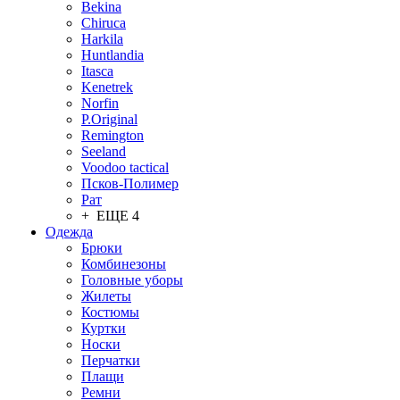
Bekina
Chiruсa
Harkila
Huntlandia
Itasca
Kenetrek
Norfin
P.Original
Remington
Seeland
Voodoo tactical
Псков-Полимер
Рат
+ ЕЩЕ 4
Одежда
Брюки
Комбинезоны
Головные уборы
Жилеты
Костюмы
Куртки
Носки
Перчатки
Плащи
Ремни