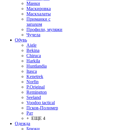
Манки
Маскировка
Маскхалаты
Приманки с
запахом
Профили, муляжи
Чучела
Обувь
Aigle
Bekina
Chiruсa
Harkila
Huntlandia
Itasca
Kenetrek
Norfin
P.Original
Remington
Seeland
Voodoo tactical
Псков-Полимер
Рат
+ ЕЩЕ 4
Одежда
Брюки