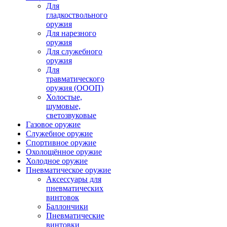
Для
гладкоствольного
оружия
Для нарезного
оружия
Для служебного
оружия
Для
травматического
оружия (ОООП)
Холостые,
шумовые,
светозвуковые
Газовое оружие
Служебное оружие
Спортивное оружие
Охолощённое оружие
Холодное оружие
Пневматическое оружие
Аксессуары для
пневматических
винтовок
Баллончики
Пневматические
винтовки