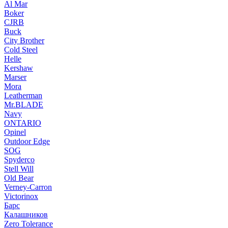
Al Mar
Boker
CJRB
Buck
City Brother
Cold Steel
Helle
Kershaw
Marser
Mora
Leatherman
Mr.BLADE
Navy
ONTARIO
Opinel
Outdoor Edge
SOG
Spyderco
Stell Will
Old Bear
Verney-Carron
Victorinox
Барс
Калашников
Zero Tolerance