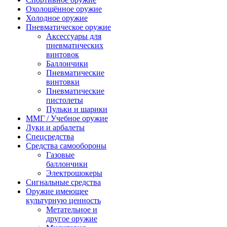
Охолощённое оружие
Холодное оружие
Пневматическое оружие
Аксессуары для
пневматических
винтовок
Баллончики
Пневматические
винтовки
Пневматические
пистолеты
Пульки и шарики
ММГ / Учебное оружие
Луки и арбалеты
Спецсредства
Средства самообороны
Газовые
баллончики
Электрошокеры
Сигнальные средства
Оружие имеющее
культурную ценность
Метательное и
другое оружие