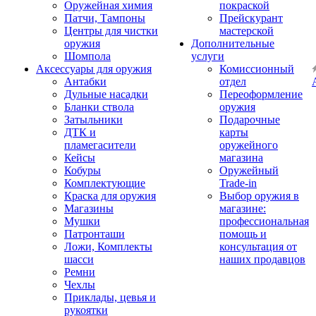
Оружейная химия
покраской
Патчи, Тампоны
Прейскурант
Центры для чистки
мастерской
оружия
Дополнительные
Шомпола
услуги
Аксессуары для оружия
Комиссионный
Антабки
отдел
Дульные насадки
Переоформление
Бланки ствола
оружия
Затыльники
Подарочные
ДТК и
карты
пламегасители
оружейного
Кейсы
магазина
Кобуры
Оружейный
Комплектующие
Trade-in
Краска для оружия
Выбор оружия в
Магазины
магазине:
Мушки
профессиональная
Патронташи
помощь и
Ложи, Комплекты
консультация от
шасси
наших продавцов
Ремни
Чехлы
Приклады, цевья и
рукоятки