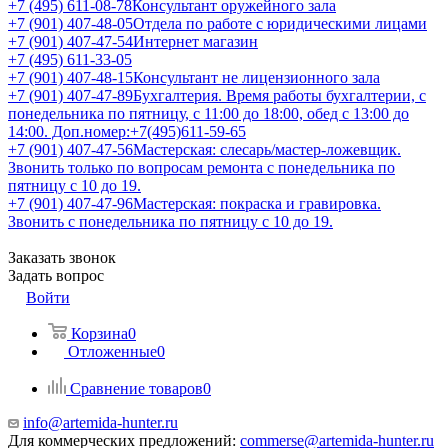
+7 (495) 611-08-78
Консультант оружейного зала
+7 (901) 407-48-05
Отдела по работе с юридическими лицами
+7 (901) 407-47-54
Интернет магазин
+7 (495) 611-33-05
+7 (901) 407-48-15
Консультант не лицензионного зала
+7 (901) 407-47-89
Бухгалтерия. Время работы бухгалтерии, с
понедельника по пятницу, с 11:00 до 18:00, обед с 13:00 до
14:00. Доп.номер:+7(495)611-59-65
+7 (901) 407-47-56
Мастерская: слесарь/мастер-ложевщик.
Звонить только по вопросам ремонта с понедельника по
пятницу с 10 до 19.
+7 (901) 407-47-96
Мастерская: покраска и гравировка.
Звонить с понедельника по пятницу с 10 до 19.
Заказать звонок
Задать вопрос
Войти
Корзина
0
Отложенные
0
Сравнение товаров
0
info@artemida-hunter.ru
Для коммерческих предложений:
commerse@artemida-hunter.ru