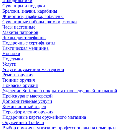
Холодильники
Сувениры и подарки
Брелоки, значки, карабины
Живопись, графика, гобелены
Сувенирные наборы, рюмки, стопки
Часы настенные
Макеты патронов
Чехлы для телефонов
Подарочные сертификаты
Тактическая медицина
Носилки
Подсумки
Услуги
Услуги оружейной мастерской
Ремонт оружия
Тюнинг оружия
Покраска оружия
Удаление Soft-touch покрытия с последующей покраской
Прейскурант мастерской
Дополнительные услуги
Комиссионный отдел
Переоформление оружия
Подарочные карты оружейного магазина
Оружейный Trade-in
Выбор оружия в магазине: профессиональная помощь и