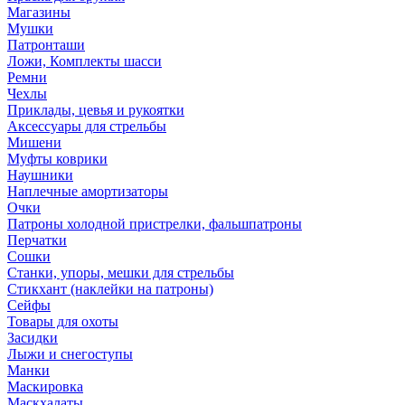
Магазины
Мушки
Патронташи
Ложи, Комплекты шасси
Ремни
Чехлы
Приклады, цевья и рукоятки
Аксессуары для стрельбы
Мишени
Муфты коврики
Наушники
Наплечные амортизаторы
Очки
Патроны холодной пристрелки, фальшпатроны
Перчатки
Сошки
Станки, упоры, мешки для стрельбы
Стикхант (наклейки на патроны)
Сейфы
Товары для охоты
Засидки
Лыжи и снегоступы
Манки
Маскировка
Маскхалаты