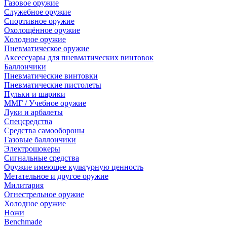
Газовое оружие
Служебное оружие
Спортивное оружие
Охолощённое оружие
Холодное оружие
Пневматическое оружие
Аксессуары для пневматических винтовок
Баллончики
Пневматические винтовки
Пневматические пистолеты
Пульки и шарики
ММГ / Учебное оружие
Луки и арбалеты
Спецсредства
Средства самообороны
Газовые баллончики
Электрошокеры
Сигнальные средства
Оружие имеющее культурную ценность
Метательное и другое оружие
Милитария
Огнестрельное оружие
Холодное оружие
Ножи
Benchmade