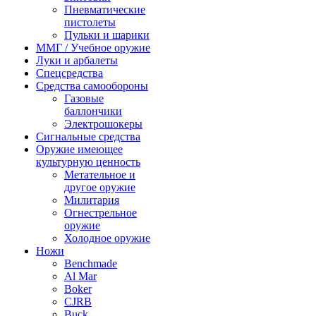
Пневматические
пистолеты
Пульки и шарики
ММГ / Учебное оружие
Луки и арбалеты
Спецсредства
Средства самообороны
Газовые
баллончики
Электрошокеры
Сигнальные средства
Оружие имеющее
культурную ценность
Метательное и
другое оружие
Милитария
Огнестрельное
оружие
Холодное оружие
Ножи
Benchmade
Al Mar
Boker
CJRB
Buck