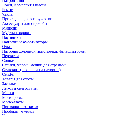
Патронташи
Ложи, Комплекты шасси
Ремни
Чехлы
Приклады, цевья и рукоятки
Аксессуары для стрельбы
Мишени
Муфты коврики
Наушники
Наплечные амортизаторы
Очки
Патроны холодной пристрелки, фальшпатроны
Перчатки
Сошки
Станки, упоры, мешки для стрельбы
Стикхант (наклейки на патроны)
Сейфы
Товары для охоты
Засидки
Лыжи и снегоступы
Манки
Маскировка
Маскхалаты
Приманки с запахом
Профили, муляжи