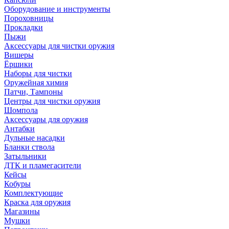
Оборудование и инструменты
Пороховницы
Прокладки
Пыжи
Аксессуары для чистки оружия
Вишеры
Ёршики
Наборы для чистки
Оружейная химия
Патчи, Тампоны
Центры для чистки оружия
Шомпола
Аксессуары для оружия
Антабки
Дульные насадки
Бланки ствола
Затыльники
ДТК и пламегасители
Кейсы
Кобуры
Комплектующие
Краска для оружия
Магазины
Мушки