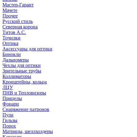
Мастер-Гарант
Мачете
Прочее
Русский стиль
Северная корона
Титов А.С.
Точилки
Оптика
Аксессуары для оптики
Бинокли
Дальномеры
Чехлы для оптики
Зрительные трубы
Коллиматоры
Кронштейны, кольца
ЛЦУ
ПНВ и Тепловизоры
Прицелы
Фонари
Снаряжение патронов
Пули
Гильзы
Порох
Матрицы, шеллхолдеры
Капсюли