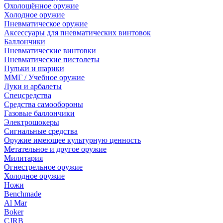
Охолощённое оружие
Холодное оружие
Пневматическое оружие
Аксессуары для пневматических винтовок
Баллончики
Пневматические винтовки
Пневматические пистолеты
Пульки и шарики
ММГ / Учебное оружие
Луки и арбалеты
Спецсредства
Средства самообороны
Газовые баллончики
Электрошокеры
Сигнальные средства
Оружие имеющее культурную ценность
Метательное и другое оружие
Милитария
Огнестрельное оружие
Холодное оружие
Ножи
Benchmade
Al Mar
Boker
CJRB