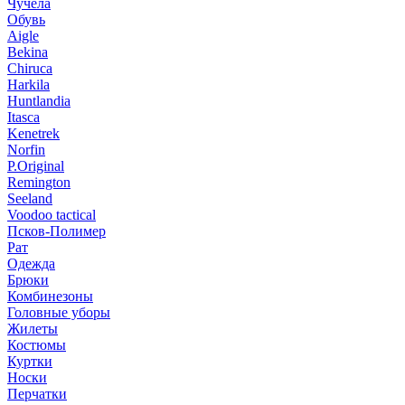
Чучела
Обувь
Aigle
Bekina
Chiruсa
Harkila
Huntlandia
Itasca
Kenetrek
Norfin
P.Original
Remington
Seeland
Voodoo tactical
Псков-Полимер
Рат
Одежда
Брюки
Комбинезоны
Головные уборы
Жилеты
Костюмы
Куртки
Носки
Перчатки