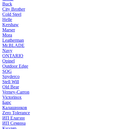
Buck
City Brother
Cold Steel
Helle
Kershaw
Marser
Mora
Leatherman
Mr.BLADE
Navy
ONTARIO
Opinel
Outdoor Edge
SOG
Spyderco
Stell Will
Old Bear
Verney-Carron
Victorinox
Барс
Калашников
Zero Tolerance
ИП Елагин
ИП Семина
Кизляр