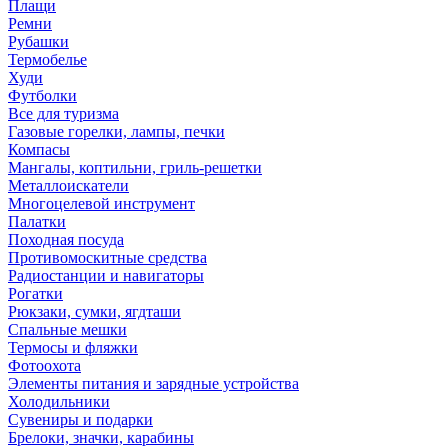
Плащи
Ремни
Рубашки
Термобелье
Худи
Футболки
Все для туризма
Газовые горелки, лампы, печки
Компасы
Мангалы, коптильни, гриль-решетки
Металлоискатели
Многоцелевой инструмент
Палатки
Походная посуда
Противомоскитные средства
Радиостанции и навигаторы
Рогатки
Рюкзаки, сумки, ягдташи
Спальные мешки
Термосы и фляжки
Фотоохота
Элементы питания и зарядные устройства
Холодильники
Сувениры и подарки
Брелоки, значки, карабины