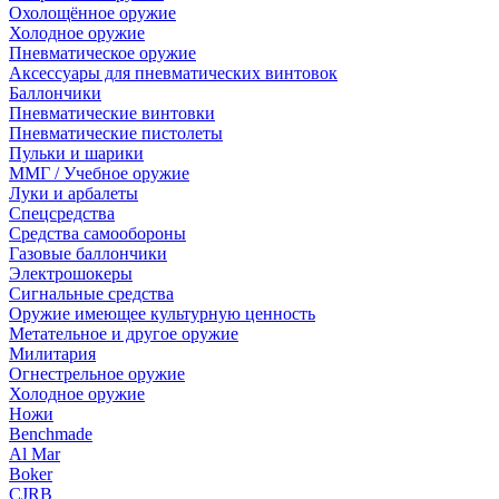
Охолощённое оружие
Холодное оружие
Пневматическое оружие
Аксессуары для пневматических винтовок
Баллончики
Пневматические винтовки
Пневматические пистолеты
Пульки и шарики
ММГ / Учебное оружие
Луки и арбалеты
Спецсредства
Средства самообороны
Газовые баллончики
Электрошокеры
Сигнальные средства
Оружие имеющее культурную ценность
Метательное и другое оружие
Милитария
Огнестрельное оружие
Холодное оружие
Ножи
Benchmade
Al Mar
Boker
CJRB