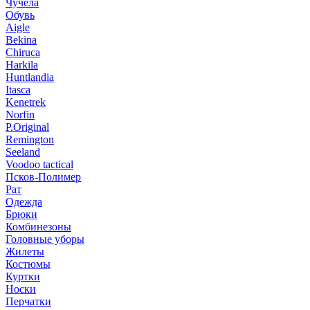
Чучела
Обувь
Aigle
Bekina
Chiruсa
Harkila
Huntlandia
Itasca
Kenetrek
Norfin
P.Original
Remington
Seeland
Voodoo tactical
Псков-Полимер
Рат
Одежда
Брюки
Комбинезоны
Головные уборы
Жилеты
Костюмы
Куртки
Носки
Перчатки