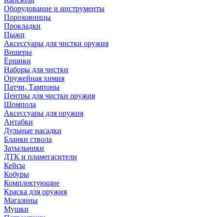
Оборудование и инструменты
Пороховницы
Прокладки
Пыжи
Аксессуары для чистки оружия
Вишеры
Ёршики
Наборы для чистки
Оружейная химия
Патчи, Тампоны
Центры для чистки оружия
Шомпола
Аксессуары для оружия
Антабки
Дульные насадки
Бланки ствола
Затыльники
ДТК и пламегасители
Кейсы
Кобуры
Комплектующие
Краска для оружия
Магазины
Мушки