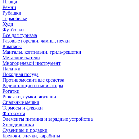
Плащи
Ремни
Рубашки
Термобелье
Худи
Футболки
Все для туризма
Газовые горелки, лампы, печки
Компасы
Мангалы, коптильни, гриль-решетки
Металлоискатели
Многоцелевой инструмент
Палатки
Походная посуда
Противомоскитные средства
Радиостанции и навигаторы
Рогатки
Рюкзаки, сумки, ягдташи
Спальные мешки
Термосы и фляжки
Фотоохота
Элементы питания и зарядные устройства
Холодильники
Сувениры и подарки
Брелоки, значки, карабины