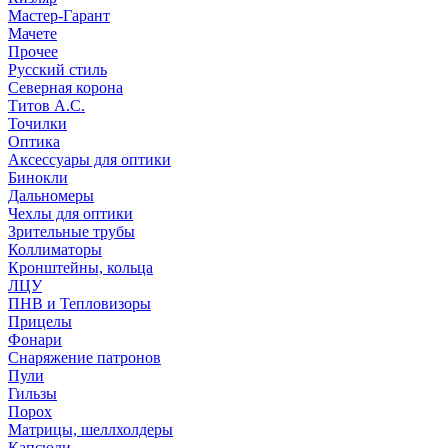
Мастер-Гарант
Мачете
Прочее
Русский стиль
Северная корона
Титов А.С.
Точилки
Оптика
Аксессуары для оптики
Бинокли
Дальномеры
Чехлы для оптики
Зрительные трубы
Коллиматоры
Кронштейны, кольца
ЛЦУ
ПНВ и Тепловизоры
Прицелы
Фонари
Снаряжение патронов
Пули
Гильзы
Порох
Матрицы, шеллхолдеры
Капсюли