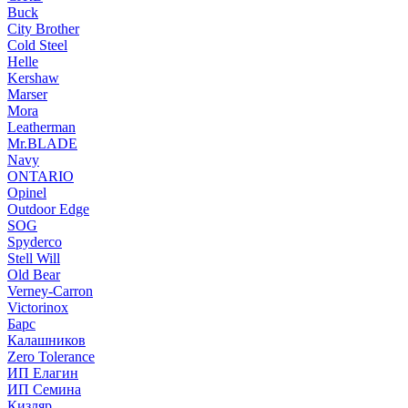
Buck
City Brother
Cold Steel
Helle
Kershaw
Marser
Mora
Leatherman
Mr.BLADE
Navy
ONTARIO
Opinel
Outdoor Edge
SOG
Spyderco
Stell Will
Old Bear
Verney-Carron
Victorinox
Барс
Калашников
Zero Tolerance
ИП Елагин
ИП Семина
Кизляр