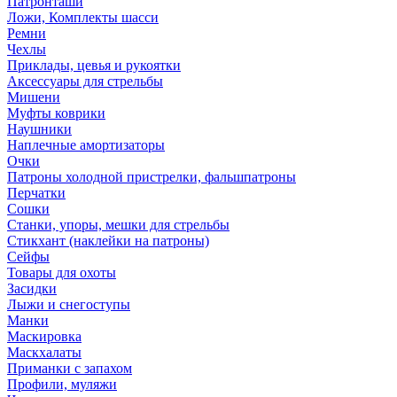
Патронташи
Ложи, Комплекты шасси
Ремни
Чехлы
Приклады, цевья и рукоятки
Аксессуары для стрельбы
Мишени
Муфты коврики
Наушники
Наплечные амортизаторы
Очки
Патроны холодной пристрелки, фальшпатроны
Перчатки
Сошки
Станки, упоры, мешки для стрельбы
Стикхант (наклейки на патроны)
Сейфы
Товары для охоты
Засидки
Лыжи и снегоступы
Манки
Маскировка
Маскхалаты
Приманки с запахом
Профили, муляжи