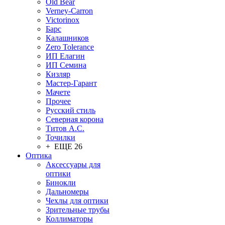
Old Bear
Verney-Carron
Victorinox
Барс
Калашников
Zero Tolerance
ИП Елагин
ИП Семина
Кизляр
Мастер-Гарант
Мачете
Прочее
Русский стиль
Северная корона
Титов А.С.
Точилки
+ ЕЩЕ 26
Оптика
Аксессуары для
оптики
Бинокли
Дальномеры
Чехлы для оптики
Зрительные трубы
Коллиматоры