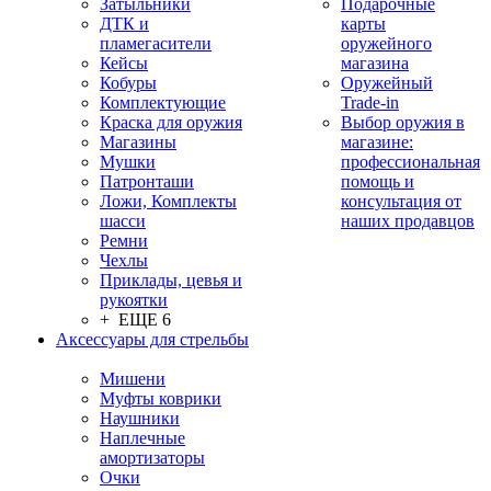
Затыльники
Подарочные
ДТК и
карты
пламегасители
оружейного
Кейсы
магазина
Кобуры
Оружейный
Комплектующие
Trade-in
Краска для оружия
Выбор оружия в
Магазины
магазине:
Мушки
профессиональная
Патронташи
помощь и
Ложи, Комплекты
консультация от
шасси
наших продавцов
Ремни
Чехлы
Приклады, цевья и
рукоятки
+ ЕЩЕ 6
Аксессуары для стрельбы
Мишени
Муфты коврики
Наушники
Наплечные
амортизаторы
Очки