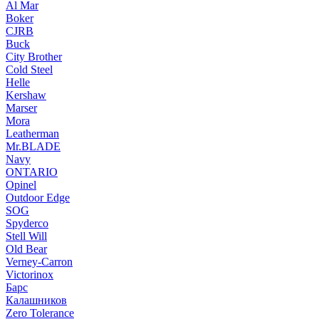
Al Mar
Boker
CJRB
Buck
City Brother
Cold Steel
Helle
Kershaw
Marser
Mora
Leatherman
Mr.BLADE
Navy
ONTARIO
Opinel
Outdoor Edge
SOG
Spyderco
Stell Will
Old Bear
Verney-Carron
Victorinox
Барс
Калашников
Zero Tolerance