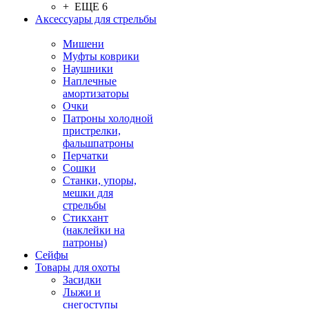
+ ЕЩЕ 6
Аксессуары для стрельбы
Мишени
Муфты коврики
Наушники
Наплечные
амортизаторы
Очки
Патроны холодной
пристрелки,
фальшпатроны
Перчатки
Сошки
Станки, упоры,
мешки для
стрельбы
Стикхант
(наклейки на
патроны)
Сейфы
Товары для охоты
Засидки
Лыжи и
снегоступы