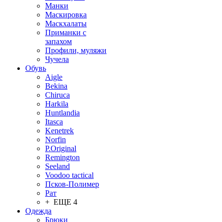
Манки
Маскировка
Маскхалаты
Приманки с
запахом
Профили, муляжи
Чучела
Обувь
Aigle
Bekina
Chiruсa
Harkila
Huntlandia
Itasca
Kenetrek
Norfin
P.Original
Remington
Seeland
Voodoo tactical
Псков-Полимер
Рат
+ ЕЩЕ 4
Одежда
Брюки