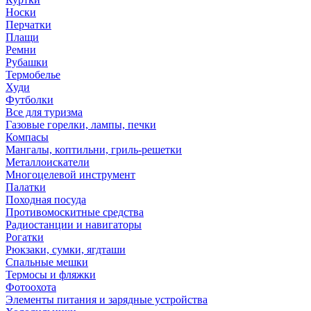
Носки
Перчатки
Плащи
Ремни
Рубашки
Термобелье
Худи
Футболки
Все для туризма
Газовые горелки, лампы, печки
Компасы
Мангалы, коптильни, гриль-решетки
Металлоискатели
Многоцелевой инструмент
Палатки
Походная посуда
Противомоскитные средства
Радиостанции и навигаторы
Рогатки
Рюкзаки, сумки, ягдташи
Спальные мешки
Термосы и фляжки
Фотоохота
Элементы питания и зарядные устройства