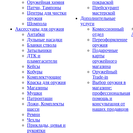
Оружейная химия
покраской
Патчи, Тампоны
Прейскурант
Центры для чистки
мастерской
оружия
Дополнительные
Шомпола
услуги
Аксессуары для оружия
Комиссионный
Антабки
отдел
Дульные насадки
Переоформление
Бланки ствола
оружия
Затыльники
Подарочные
ДТК и
карты
пламегасители
оружейного
Кейсы
магазина
Кобуры
Оружейный
Комплектующие
Trade-in
Краска для оружия
Выбор оружия в
Магазины
магазине:
Мушки
профессиональная
Патронташи
помощь и
Ложи, Комплекты
консультация от
шасси
наших продавцов
Ремни
Чехлы
Приклады, цевья и
рукоятки