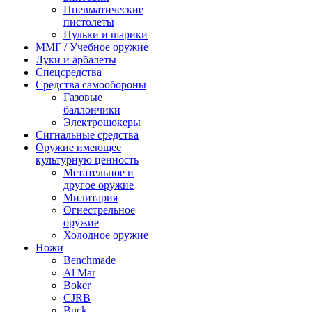
Пневматические
пистолеты
Пульки и шарики
ММГ / Учебное оружие
Луки и арбалеты
Спецсредства
Средства самообороны
Газовые
баллончики
Электрошокеры
Сигнальные средства
Оружие имеющее
культурную ценность
Метательное и
другое оружие
Милитария
Огнестрельное
оружие
Холодное оружие
Ножи
Benchmade
Al Mar
Boker
CJRB
Buck