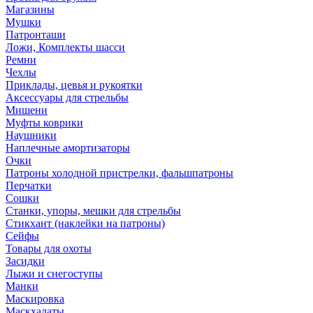
Магазины
Мушки
Патронташи
Ложи, Комплекты шасси
Ремни
Чехлы
Приклады, цевья и рукоятки
Аксессуары для стрельбы
Мишени
Муфты коврики
Наушники
Наплечные амортизаторы
Очки
Патроны холодной пристрелки, фальшпатроны
Перчатки
Сошки
Станки, упоры, мешки для стрельбы
Стикхант (наклейки на патроны)
Сейфы
Товары для охоты
Засидки
Лыжи и снегоступы
Манки
Маскировка
Маскхалаты