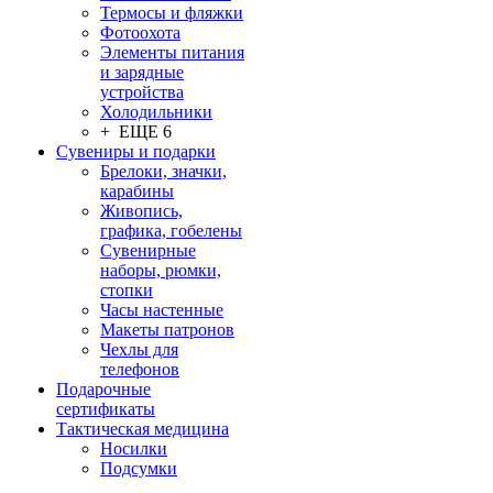
Термосы и фляжки
Фотоохота
Элементы питания
и зарядные
устройства
Холодильники
+ ЕЩЕ 6
Сувениры и подарки
Брелоки, значки,
карабины
Живопись,
графика, гобелены
Сувенирные
наборы, рюмки,
стопки
Часы настенные
Макеты патронов
Чехлы для
телефонов
Подарочные
сертификаты
Тактическая медицина
Носилки
Подсумки