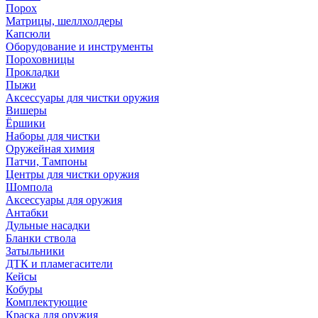
Порох
Матрицы, шеллхолдеры
Капсюли
Оборудование и инструменты
Пороховницы
Прокладки
Пыжи
Аксессуары для чистки оружия
Вишеры
Ёршики
Наборы для чистки
Оружейная химия
Патчи, Тампоны
Центры для чистки оружия
Шомпола
Аксессуары для оружия
Антабки
Дульные насадки
Бланки ствола
Затыльники
ДТК и пламегасители
Кейсы
Кобуры
Комплектующие
Краска для оружия