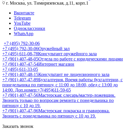
г. Москва, ул. Тимирязевская, д.11, корп.1
Вконтакте
Telegram
YouTube
Одноклассники
WhatsApp
+7 (495) 792-30-06
+7 (495) 792-30-06
Оружейный зал
+7 (495) 611-08-78
Консультант оружейного зала
+7 (901) 407-48-05
Отдела по работе с юридическими лицами
+7 (901) 407-47-54
Интернет магазин
+7 (495) 611-33-05
+7 (901) 407-48-15
Консультант не лицензионного зала
+7 (901) 407-47-89
Бухгалтерия. Время работы бухгалтерии, с
понедельника по пятницу, с 11:00 до 18:00, обед с 13:00 до
14:00. Доп.номер:+7(495)611-59-65
+7 (901) 407-47-56
Мастерская: слесарь/мастер-ложевщик.
Звонить только по вопросам ремонта с понедельника по
пятницу с 10 до 19.
+7 (901) 407-47-96
Мастерская: покраска и гравировка.
Звонить с понедельника по пятницу с 10 до 19.
Заказать звонок