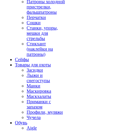
Патроны холодной
пристрелки,
фальшпатроны
Перчатки
Сошки
Станки, упоры,
мешки для
стрельбы
Стикхант
(наклейки на
патроны)
Сейфы
Товары для охоты
Засидки
Лыжи и
снегоступы
Манки
Маскировка
Маскхалаты
Приманки с
запахом
Профили, муляжи
Чучела
Обувь
Aigle