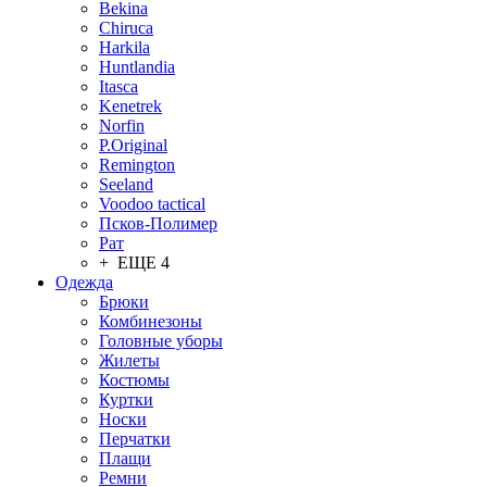
Bekina
Chiruсa
Harkila
Huntlandia
Itasca
Kenetrek
Norfin
P.Original
Remington
Seeland
Voodoo tactical
Псков-Полимер
Рат
+ ЕЩЕ 4
Одежда
Брюки
Комбинезоны
Головные уборы
Жилеты
Костюмы
Куртки
Носки
Перчатки
Плащи
Ремни