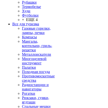
Рубашки
Термобелье
Худи
Футболки
+ ЕЩЕ 4
Все для туризма
Газовые горелки,
лампы, печки
Компасы
Мангалы,
коптильни, гриль-
решетки
Металлоискатели
Многоцелевой
инструмент
Палатки
Походная посуда
Противомоскитные
средства
Радиостанции и
навигаторы
Рогатки
Рюкзаки, сумки,
ягдташи
Спальные мешки