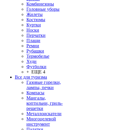
Комбинезоны
Головные уборы
Жилеты
Костюмы
Куртки
Носки
Перчатки
Плащи
Ремни
Рубашки
Термобелье
Худи
Футболки
+ ЕЩЕ 4
Все для туризма
Газовые горелки,
лампы, печки
Компасы
Мангалы,
коптильни, гриль-
решетки
Металлоискатели
Многоцелевой
инструмент
Палатки