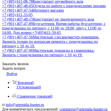
+7 (495) 611-08-78
Консультант оружейного зала
+7 (901) 407-48-05
Отдела по работе с юридическими лицами
+7 (901) 407-47-54
Интернет магазин
+7 (495) 611-33-05
+7 (901) 407-48-15
Консультант не лицензионного зала
+7 (901) 407-47-89
Бухгалтерия. Время работы бухгалтерии, с
понедельника по пятницу, с 11:00 до 18:00, обед с 13:00 до
14:00. Доп.номер:+7(495)611-59-65
+7 (901) 407-47-56
Мастерская: слесарь/мастер-ложевщик.
Звонить только по вопросам ремонта с понедельника по
пятницу с 10 до 19.
+7 (901) 407-47-96
Мастерская: покраска и гравировка.
Звонить с понедельника по пятницу с 10 до 19.
Заказать звонок
Задать вопрос
Войти
Корзина
0
Отложенные
0
Сравнение товаров
0
info@artemida-hunter.ru
Для коммерческих предложений:
commerse@artemida-hunter.ru