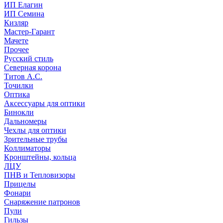
ИП Елагин
ИП Семина
Кизляр
Мастер-Гарант
Мачете
Прочее
Русский стиль
Северная корона
Титов А.С.
Точилки
Оптика
Аксессуары для оптики
Бинокли
Дальномеры
Чехлы для оптики
Зрительные трубы
Коллиматоры
Кронштейны, кольца
ЛЦУ
ПНВ и Тепловизоры
Прицелы
Фонари
Снаряжение патронов
Пули
Гильзы