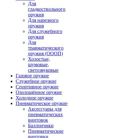
Для
гладкоствольного
оружия
Для нарезного
оружия
Для служебного
оружия
Для
травматического
оружия (ОООП)
Холостые,
шумовые,
светозвуковые
Газовое оружие
Служебное оружие
Спортивное оружие
Охолощённое оружие
Холодное оружие
Пневматическое оружие
Аксессуары для
пневматических
винтовок
Баллончики
Пневматические
винтовки