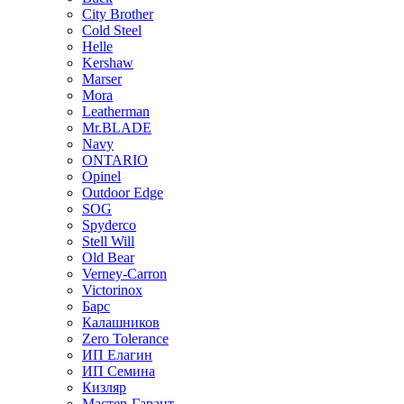
City Brother
Cold Steel
Helle
Kershaw
Marser
Mora
Leatherman
Mr.BLADE
Navy
ONTARIO
Opinel
Outdoor Edge
SOG
Spyderco
Stell Will
Old Bear
Verney-Carron
Victorinox
Барс
Калашников
Zero Tolerance
ИП Елагин
ИП Семина
Кизляр
Мастер-Гарант