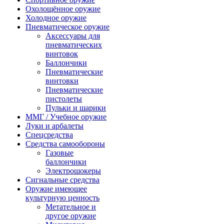
Охолощённое оружие
Холодное оружие
Пневматическое оружие
Аксессуары для
пневматических
винтовок
Баллончики
Пневматические
винтовки
Пневматические
пистолеты
Пульки и шарики
ММГ / Учебное оружие
Луки и арбалеты
Спецсредства
Средства самообороны
Газовые
баллончики
Электрошокеры
Сигнальные средства
Оружие имеющее
культурную ценность
Метательное и
другое оружие