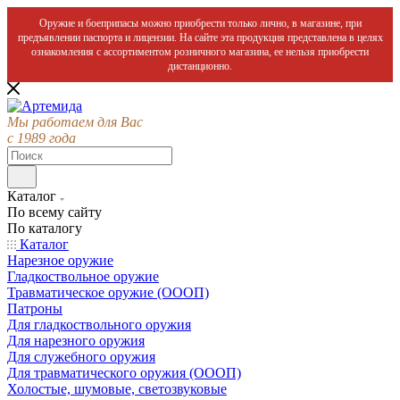
Оружие и боеприпасы можно приобрести только лично, в магазине, при
предъявлении паспорта и лицензии. На сайте эта продукция представлена в целях
ознакомления с ассортиментом розничного магазина, ее нельзя приобрести
дистанционно.
Мы работаем для Вас
с 1989 года
Каталог
По всему сайту
По каталогу
Каталог
Нарезное оружие
Гладкоствольное оружие
Травматическое оружие (ОООП)
Патроны
Для гладкоствольного оружия
Для нарезного оружия
Для служебного оружия
Для травматического оружия (ОООП)
Холостые, шумовые, светозвуковые