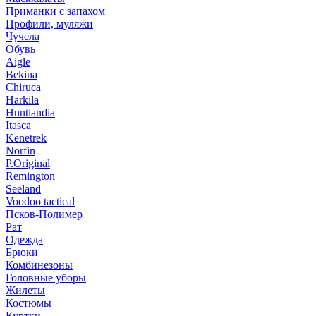
Приманки с запахом
Профили, муляжи
Чучела
Обувь
Aigle
Bekina
Chiruсa
Harkila
Huntlandia
Itasca
Kenetrek
Norfin
P.Original
Remington
Seeland
Voodoo tactical
Псков-Полимер
Рат
Одежда
Брюки
Комбинезоны
Головные уборы
Жилеты
Костюмы
Куртки