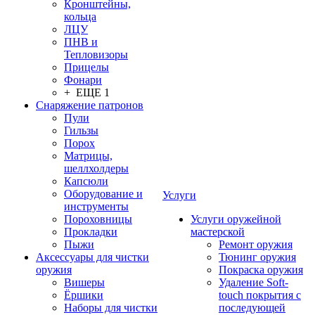
Кронштейны,
кольца
ЛЦУ
ПНВ и
Тепловизоры
Прицелы
Фонари
+ ЕЩЕ 1
Снаряжение патронов
Пули
Гильзы
Порох
Матрицы,
шеллхолдеры
Капсюли
Оборудование и
Услуги
инструменты
Пороховницы
Услуги оружейной
Прокладки
мастерской
Пыжи
Ремонт оружия
Аксессуары для чистки
Тюнинг оружия
оружия
Покраска оружия
Вишеры
Удаление Soft-
Ёршики
touch покрытия с
Наборы для чистки
последующей