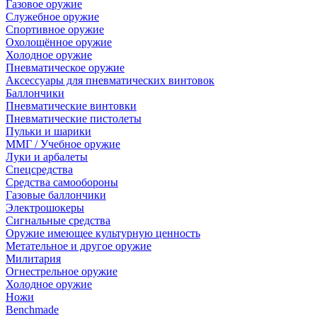
Газовое оружие
Служебное оружие
Спортивное оружие
Охолощённое оружие
Холодное оружие
Пневматическое оружие
Аксессуары для пневматических винтовок
Баллончики
Пневматические винтовки
Пневматические пистолеты
Пульки и шарики
ММГ / Учебное оружие
Луки и арбалеты
Спецсредства
Средства самообороны
Газовые баллончики
Электрошокеры
Сигнальные средства
Оружие имеющее культурную ценность
Метательное и другое оружие
Милитария
Огнестрельное оружие
Холодное оружие
Ножи
Benchmade