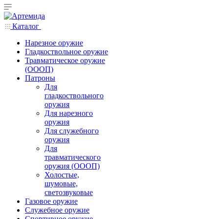
Каталог
Нарезное оружие
Гладкоствольное оружие
Травматическое оружие
(ОООП)
Патроны
Для
гладкоствольного
оружия
Для нарезного
оружия
Для служебного
оружия
Для
травматического
оружия (ОООП)
Холостые,
шумовые,
светозвуковые
Газовое оружие
Служебное оружие
Спортивное оружие