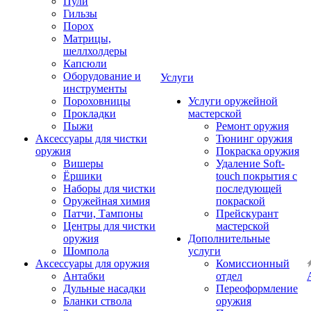
Пули
Гильзы
Порох
Матрицы,
шеллхолдеры
Капсюли
Оборудование и
Услуги
инструменты
Пороховницы
Услуги оружейной
Прокладки
мастерской
Пыжи
Ремонт оружия
Аксессуары для чистки
Тюнинг оружия
оружия
Покраска оружия
Вишеры
Удаление Soft-
Ёршики
touch покрытия с
Наборы для чистки
последующей
Оружейная химия
покраской
Патчи, Тампоны
Прейскурант
Центры для чистки
мастерской
оружия
Дополнительные
Шомпола
услуги
Аксессуары для оружия
Комиссионный
Антабки
отдел
Дульные насадки
Переоформление
Бланки ствола
оружия