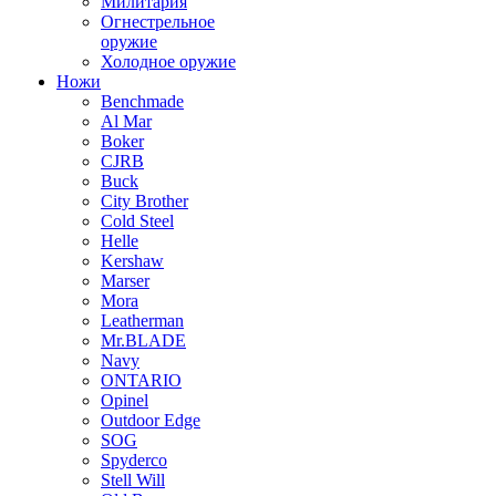
Милитария
Огнестрельное
оружие
Холодное оружие
Ножи
Benchmade
Al Mar
Boker
CJRB
Buck
City Brother
Cold Steel
Helle
Kershaw
Marser
Mora
Leatherman
Mr.BLADE
Navy
ONTARIO
Opinel
Outdoor Edge
SOG
Spyderco
Stell Will