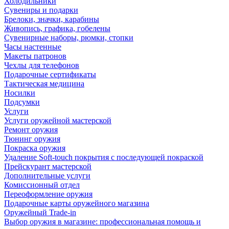
Холодильники
Сувениры и подарки
Брелоки, значки, карабины
Живопись, графика, гобелены
Сувенирные наборы, рюмки, стопки
Часы настенные
Макеты патронов
Чехлы для телефонов
Подарочные сертификаты
Тактическая медицина
Носилки
Подсумки
Услуги
Услуги оружейной мастерской
Ремонт оружия
Тюнинг оружия
Покраска оружия
Удаление Soft-touch покрытия с последующей покраской
Прейскурант мастерской
Дополнительные услуги
Комиссионный отдел
Переоформление оружия
Подарочные карты оружейного магазина
Оружейный Trade-in
Выбор оружия в магазине: профессиональная помощь и