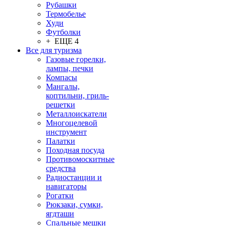
Рубашки
Термобелье
Худи
Футболки
+ ЕЩЕ 4
Все для туризма
Газовые горелки,
лампы, печки
Компасы
Мангалы,
коптильни, гриль-
решетки
Металлоискатели
Многоцелевой
инструмент
Палатки
Походная посуда
Противомоскитные
средства
Радиостанции и
навигаторы
Рогатки
Рюкзаки, сумки,
ягдташи
Спальные мешки