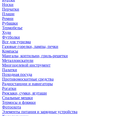
Носки
Перчатки
Плащи
Ремни
Рубашки
Термобелье
Худи
Футболки
Все для туризма
Газовые горелки, лампы, печки
Компасы
Мангалы, коптильни, гриль-решетки
Металлоискатели
Многоцелевой инструмент
Палатки
Походная посуда
Противомоскитные средства
Радиостанции и навигаторы
Рогатки
Рюкзаки, сумки, ягдташи
Спальные мешки
Термосы и фляжки
Фотоохота
Элементы питания и зарядные устройства