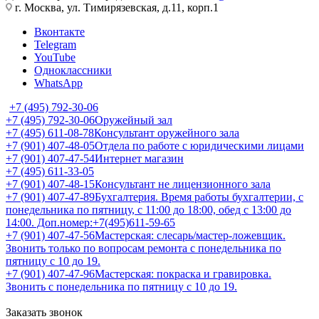
г. Москва, ул. Тимирязевская, д.11, корп.1
Вконтакте
Telegram
YouTube
Одноклассники
WhatsApp
+7 (495) 792-30-06
+7 (495) 792-30-06
Оружейный зал
+7 (495) 611-08-78
Консультант оружейного зала
+7 (901) 407-48-05
Отдела по работе с юридическими лицами
+7 (901) 407-47-54
Интернет магазин
+7 (495) 611-33-05
+7 (901) 407-48-15
Консультант не лицензионного зала
+7 (901) 407-47-89
Бухгалтерия. Время работы бухгалтерии, с
понедельника по пятницу, с 11:00 до 18:00, обед с 13:00 до
14:00. Доп.номер:+7(495)611-59-65
+7 (901) 407-47-56
Мастерская: слесарь/мастер-ложевщик.
Звонить только по вопросам ремонта с понедельника по
пятницу с 10 до 19.
+7 (901) 407-47-96
Мастерская: покраска и гравировка.
Звонить с понедельника по пятницу с 10 до 19.
Заказать звонок