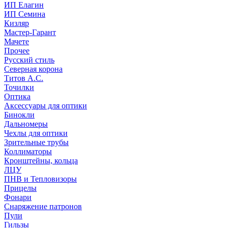
ИП Елагин
ИП Семина
Кизляр
Мастер-Гарант
Мачете
Прочее
Русский стиль
Северная корона
Титов А.С.
Точилки
Оптика
Аксессуары для оптики
Бинокли
Дальномеры
Чехлы для оптики
Зрительные трубы
Коллиматоры
Кронштейны, кольца
ЛЦУ
ПНВ и Тепловизоры
Прицелы
Фонари
Снаряжение патронов
Пули
Гильзы