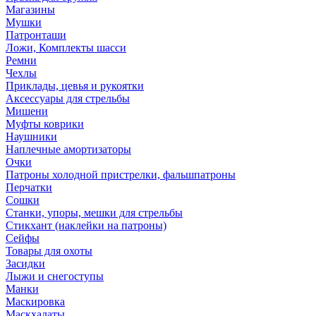
Магазины
Мушки
Патронташи
Ложи, Комплекты шасси
Ремни
Чехлы
Приклады, цевья и рукоятки
Аксессуары для стрельбы
Мишени
Муфты коврики
Наушники
Наплечные амортизаторы
Очки
Патроны холодной пристрелки, фальшпатроны
Перчатки
Сошки
Станки, упоры, мешки для стрельбы
Стикхант (наклейки на патроны)
Сейфы
Товары для охоты
Засидки
Лыжи и снегоступы
Манки
Маскировка
Маскхалаты