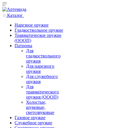
Каталог
Нарезное оружие
Гладкоствольное оружие
Травматическое оружие
(ОООП)
Патроны
Для
гладкоствольного
оружия
Для нарезного
оружия
Для служебного
оружия
Для
травматического
оружия (ОООП)
Холостые,
шумовые,
светозвуковые
Газовое оружие
Служебное оружие
Спортивное оружие