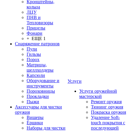
Кронштейны,
кольца
ЛЦУ
ПНВ и
Тепловизоры
Прицелы
Фонари
+ ЕЩЕ 1
Снаряжение патронов
Пули
Гильзы
Порох
Матрицы,
шеллхолдеры
Капсюли
Оборудование и
Услуги
инструменты
Пороховницы
Услуги оружейной
Прокладки
мастерской
Пыжи
Ремонт оружия
Аксессуары для чистки
Тюнинг оружия
оружия
Покраска оружия
Вишеры
Удаление Soft-
Ёршики
touch покрытия с
Наборы для чистки
последующей