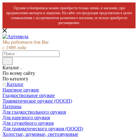
Оружие и боеприпасы можно приобрести только лично, в магазине, при
предъявлении паспорта и лицензии. На сайте эта продукция представлена в целях
ознакомления с ассортиментом розничного магазина, ее нельзя приобрести
дистанционно.
Мы работаем для Вас
с 1989 года
Каталог
По всему сайту
По каталогу
Каталог
Нарезное оружие
Гладкоствольное оружие
Травматическое оружие (ОООП)
Патроны
Для гладкоствольного оружия
Для нарезного оружия
Для служебного оружия
Для травматического оружия (ОООП)
Холостые, шумовые, светозвуковые