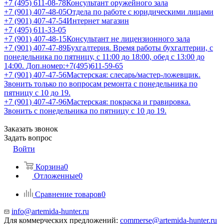
+7 (495) 611-08-78
Консультант оружейного зала
+7 (901) 407-48-05
Отдела по работе с юридическими лицами
+7 (901) 407-47-54
Интернет магазин
+7 (495) 611-33-05
+7 (901) 407-48-15
Консультант не лицензионного зала
+7 (901) 407-47-89
Бухгалтерия. Время работы бухгалтерии, с
понедельника по пятницу, с 11:00 до 18:00, обед с 13:00 до
14:00. Доп.номер:+7(495)611-59-65
+7 (901) 407-47-56
Мастерская: слесарь/мастер-ложевщик.
Звонить только по вопросам ремонта с понедельника по
пятницу с 10 до 19.
+7 (901) 407-47-96
Мастерская: покраска и гравировка.
Звонить с понедельника по пятницу с 10 до 19.
Заказать звонок
Задать вопрос
Войти
Корзина
0
Отложенные
0
Сравнение товаров
0
info@artemida-hunter.ru
Для коммерческих предложений:
commerse@artemida-hunter.ru