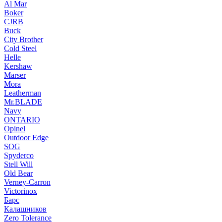
Al Mar
Boker
CJRB
Buck
City Brother
Cold Steel
Helle
Kershaw
Marser
Mora
Leatherman
Mr.BLADE
Navy
ONTARIO
Opinel
Outdoor Edge
SOG
Spyderco
Stell Will
Old Bear
Verney-Carron
Victorinox
Барс
Калашников
Zero Tolerance