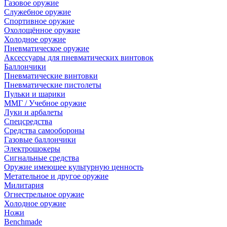
Газовое оружие
Служебное оружие
Спортивное оружие
Охолощённое оружие
Холодное оружие
Пневматическое оружие
Аксессуары для пневматических винтовок
Баллончики
Пневматические винтовки
Пневматические пистолеты
Пульки и шарики
ММГ / Учебное оружие
Луки и арбалеты
Спецсредства
Средства самообороны
Газовые баллончики
Электрошокеры
Сигнальные средства
Оружие имеющее культурную ценность
Метательное и другое оружие
Милитария
Огнестрельное оружие
Холодное оружие
Ножи
Benchmade