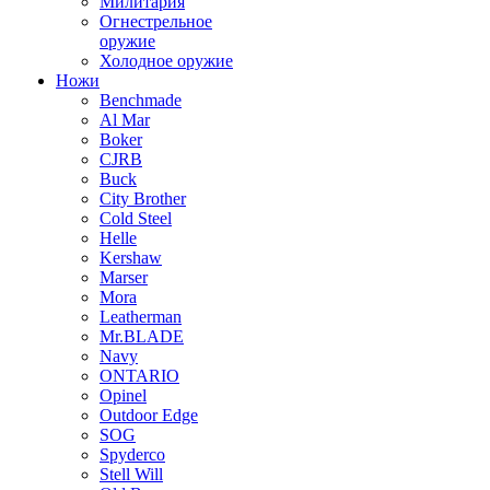
Милитария
Огнестрельное
оружие
Холодное оружие
Ножи
Benchmade
Al Mar
Boker
CJRB
Buck
City Brother
Cold Steel
Helle
Kershaw
Marser
Mora
Leatherman
Mr.BLADE
Navy
ONTARIO
Opinel
Outdoor Edge
SOG
Spyderco
Stell Will