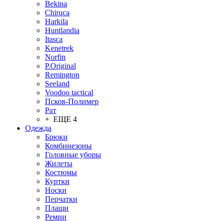
Bekina
Chiruсa
Harkila
Huntlandia
Itasca
Kenetrek
Norfin
P.Original
Remington
Seeland
Voodoo tactical
Псков-Полимер
Рат
+ ЕЩЕ 4
Одежда
Брюки
Комбинезоны
Головные уборы
Жилеты
Костюмы
Куртки
Носки
Перчатки
Плащи
Ремни