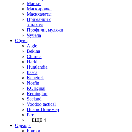
Манки
Маскировка
Маскхалаты
Приманки с
запахом
Профили, муляжи
Чучела
Обувь
Aigle
Bekina
Chiruсa
Harkila
Huntlandia
Itasca
Kenetrek
Norfin
P.Original
Remington
Seeland
Voodoo tactical
Псков-Полимер
Рат
+ ЕЩЕ 4
Одежда
Брюки