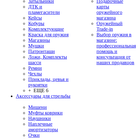
Затыльники
Подарочные
ДТК и
карты
пламегасители
оружейного
Кейсы
магазина
Кобуры
Оружейный
Комплектующие
Trade-in
Краска для оружия
Выбор оружия в
Магазины
магазине:
Мушки
профессиональная
Патронташи
помощь и
Ложи, Комплекты
консультация от
шасси
наших продавцов
Ремни
Чехлы
Приклады, цевья и
рукоятки
+ ЕЩЕ 6
Аксессуары для стрельбы
Мишени
Муфты коврики
Наушники
Наплечные
амортизаторы
Очки