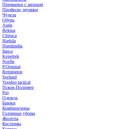
Приманки с запахом
Профили, муляжи
Чучела
Обувь
Aigle
Bekina
Chiruсa
Harkila
Huntlandia
Itasca
Kenetrek
Norfin
P.Original
Remington
Seeland
Voodoo tactical
Псков-Полимер
Рат
Одежда
Брюки
Комбинезоны
Головные уборы
Жилеты
Костюмы
Куртки