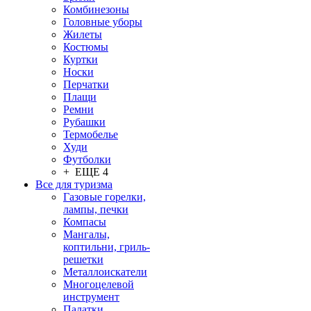
Комбинезоны
Головные уборы
Жилеты
Костюмы
Куртки
Носки
Перчатки
Плащи
Ремни
Рубашки
Термобелье
Худи
Футболки
+ ЕЩЕ 4
Все для туризма
Газовые горелки,
лампы, печки
Компасы
Мангалы,
коптильни, гриль-
решетки
Металлоискатели
Многоцелевой
инструмент
Палатки