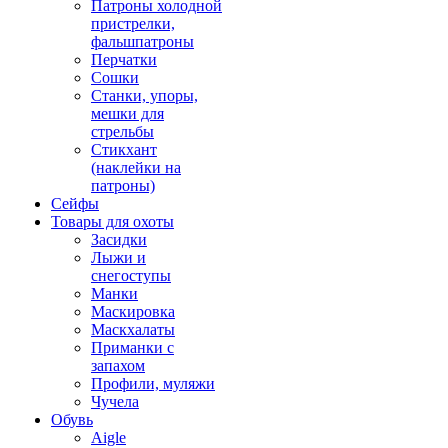
Патроны холодной
пристрелки,
фальшпатроны
Перчатки
Сошки
Станки, упоры,
мешки для
стрельбы
Стикхант
(наклейки на
патроны)
Сейфы
Товары для охоты
Засидки
Лыжи и
снегоступы
Манки
Маскировка
Маскхалаты
Приманки с
запахом
Профили, муляжи
Чучела
Обувь
Aigle