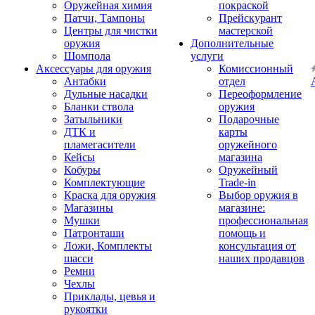
Оружейная химия
покраской
Патчи, Тампоны
Прейскурант
Центры для чистки
мастерской
оружия
Дополнительные
Шомпола
услуги
Аксессуары для оружия
Комиссионный
Антабки
отдел
Дульные насадки
Переоформление
Бланки ствола
оружия
Затыльники
Подарочные
ДТК и
карты
пламегасители
оружейного
Кейсы
магазина
Кобуры
Оружейный
Комплектующие
Trade-in
Краска для оружия
Выбор оружия в
Магазины
магазине:
Мушки
профессиональная
Патронташи
помощь и
Ложи, Комплекты
консультация от
шасси
наших продавцов
Ремни
Чехлы
Приклады, цевья и
рукоятки