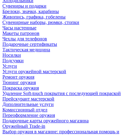
Холодильники
Сувениры и подарки
Брелоки, значки, карабины
Живопись, графика, гобелены
Сувенирные наборы, рюмки, стопки
Часы настенные
Макеты патронов
Чехлы для телефонов
Подарочные сертификаты
Тактическая медицина
Носилки
Подсумки
Услуги
Услуги оружейной мастерской
Ремонт оружия
Тюнинг оружия
Покраска оружия
Удаление Soft-touch покрытия с последующей покраской
Прейскурант мастерской
Дополнительные услуги
Комиссионный отдел
Переоформление оружия
Подарочные карты оружейного магазина
Оружейный Trade-in
Выбор оружия в магазине: профессиональная помощь и