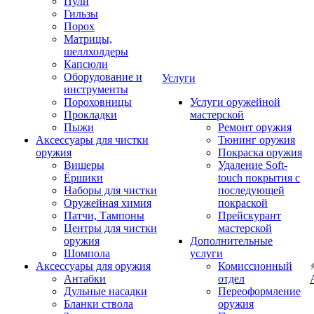
Пули
Гильзы
Порох
Матрицы,
шеллхолдеры
Капсюли
Оборудование и
Услуги
инструменты
Пороховницы
Услуги оружейной
Прокладки
мастерской
Пыжи
Ремонт оружия
Аксессуары для чистки
Тюнинг оружия
оружия
Покраска оружия
Вишеры
Удаление Soft-
Ёршики
touch покрытия с
Наборы для чистки
последующей
Оружейная химия
покраской
Патчи, Тампоны
Прейскурант
Центры для чистки
мастерской
оружия
Дополнительные
Шомпола
услуги
Аксессуары для оружия
Комиссионный
Антабки
отдел
Дульные насадки
Переоформление
Бланки ствола
оружия