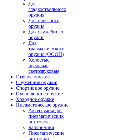
Для
гладкоствольного
оружия
Для нарезного
оружия
Для служебного
оружия
Для
травматического
оружия (ОООП)
Холостые,
шумовые,
светозвуковые
Газовое оружие
Служебное оружие
Спортивное оружие
Охолощённое оружие
Холодное оружие
Пневматическое оружие
Аксессуары для
пневматических
винтовок
Баллончики
Пневматические
винтовки