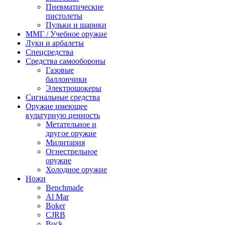
Пневматические
пистолеты
Пульки и шарики
ММГ / Учебное оружие
Луки и арбалеты
Спецсредства
Средства самообороны
Газовые
баллончики
Электрошокеры
Сигнальные средства
Оружие имеющее
культурную ценность
Метательное и
другое оружие
Милитария
Огнестрельное
оружие
Холодное оружие
Ножи
Benchmade
Al Mar
Boker
CJRB
Buck