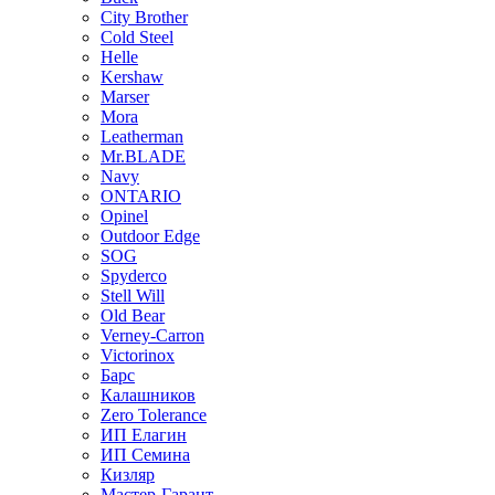
City Brother
Cold Steel
Helle
Kershaw
Marser
Mora
Leatherman
Mr.BLADE
Navy
ONTARIO
Opinel
Outdoor Edge
SOG
Spyderco
Stell Will
Old Bear
Verney-Carron
Victorinox
Барс
Калашников
Zero Tolerance
ИП Елагин
ИП Семина
Кизляр
Мастер-Гарант