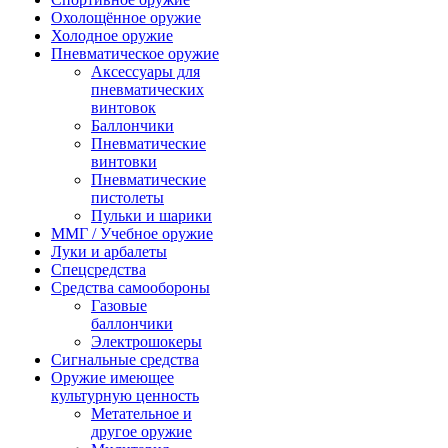
Охолощённое оружие
Холодное оружие
Пневматическое оружие
Аксессуары для
пневматических
винтовок
Баллончики
Пневматические
винтовки
Пневматические
пистолеты
Пульки и шарики
ММГ / Учебное оружие
Луки и арбалеты
Спецсредства
Средства самообороны
Газовые
баллончики
Электрошокеры
Сигнальные средства
Оружие имеющее
культурную ценность
Метательное и
другое оружие