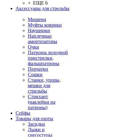
+ ЕЩЕ 6
Аксессуары для стрельбы
Мишени
Муфты коврики
Наушники
Наплечные
амортизаторы
Очки
Патроны холодной
пристрелки,
фальшпатроны
Перчатки
Сошки
Станки, упоры,
мешки для
стрельбы
Стикхант
(наклейки на
патроны)
Сейфы
Товары для охоты
Засидки
Лыжи и
снегоступы