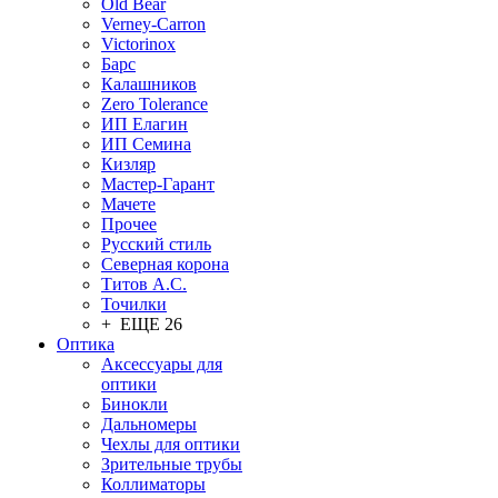
Old Bear
Verney-Carron
Victorinox
Барс
Калашников
Zero Tolerance
ИП Елагин
ИП Семина
Кизляр
Мастер-Гарант
Мачете
Прочее
Русский стиль
Северная корона
Титов А.С.
Точилки
+ ЕЩЕ 26
Оптика
Аксессуары для
оптики
Бинокли
Дальномеры
Чехлы для оптики
Зрительные трубы
Коллиматоры