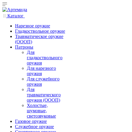
Каталог
Нарезное оружие
Гладкоствольное оружие
Травматическое оружие
(ОООП)
Патроны
Для
гладкоствольного
оружия
Для нарезного
оружия
Для служебного
оружия
Для
травматического
оружия (ОООП)
Холостые,
шумовые,
светозвуковые
Газовое оружие
Служебное оружие
Спортивное оружие