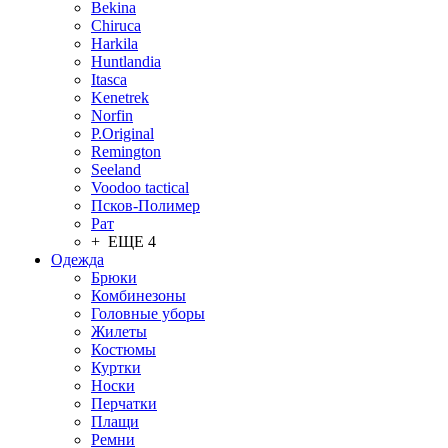
Bekina
Chiruсa
Harkila
Huntlandia
Itasca
Kenetrek
Norfin
P.Original
Remington
Seeland
Voodoo tactical
Псков-Полимер
Рат
+ ЕЩЕ 4
Одежда
Брюки
Комбинезоны
Головные уборы
Жилеты
Костюмы
Куртки
Носки
Перчатки
Плащи
Ремни