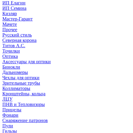
ИП Елагин
ИП Семина
Кизляр
Мастер-Гарант
Мачете
Прочее
Русский стиль
Северная корона
Титов А.С.
Точилки
Оптика
Аксессуары для оптики
Бинокли
Дальномеры
Чехлы для оптики
Зрительные трубы
Коллиматоры
Кронштейны, кольца
ЛЦУ
ПНВ и Тепловизоры
Прицелы
Фонари
Снаряжение патронов
Пули
Гильзы