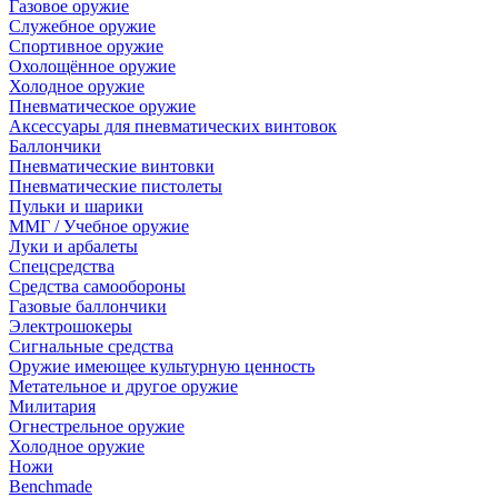
Газовое оружие
Служебное оружие
Спортивное оружие
Охолощённое оружие
Холодное оружие
Пневматическое оружие
Аксессуары для пневматических винтовок
Баллончики
Пневматические винтовки
Пневматические пистолеты
Пульки и шарики
ММГ / Учебное оружие
Луки и арбалеты
Спецсредства
Средства самообороны
Газовые баллончики
Электрошокеры
Сигнальные средства
Оружие имеющее культурную ценность
Метательное и другое оружие
Милитария
Огнестрельное оружие
Холодное оружие
Ножи
Benchmade