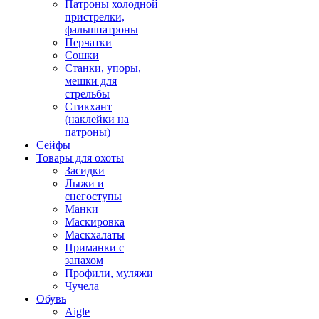
Патроны холодной
пристрелки,
фальшпатроны
Перчатки
Сошки
Станки, упоры,
мешки для
стрельбы
Стикхант
(наклейки на
патроны)
Сейфы
Товары для охоты
Засидки
Лыжи и
снегоступы
Манки
Маскировка
Маскхалаты
Приманки с
запахом
Профили, муляжи
Чучела
Обувь
Aigle