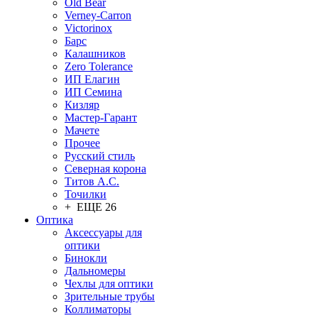
Old Bear
Verney-Carron
Victorinox
Барс
Калашников
Zero Tolerance
ИП Елагин
ИП Семина
Кизляр
Мастер-Гарант
Мачете
Прочее
Русский стиль
Северная корона
Титов А.С.
Точилки
+ ЕЩЕ 26
Оптика
Аксессуары для
оптики
Бинокли
Дальномеры
Чехлы для оптики
Зрительные трубы
Коллиматоры