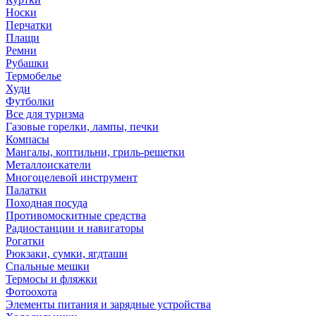
Носки
Перчатки
Плащи
Ремни
Рубашки
Термобелье
Худи
Футболки
Все для туризма
Газовые горелки, лампы, печки
Компасы
Мангалы, коптильни, гриль-решетки
Металлоискатели
Многоцелевой инструмент
Палатки
Походная посуда
Противомоскитные средства
Радиостанции и навигаторы
Рогатки
Рюкзаки, сумки, ягдташи
Спальные мешки
Термосы и фляжки
Фотоохота
Элементы питания и зарядные устройства