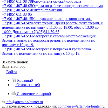
+7 (495) 611-08-78
Консультант оружейного зала
+7 (901) 407-48-05
Отдела по работе с юридическими лицами
+7 (901) 407-47-54
Интернет магазин
+7 (495) 611-33-05
+7 (901) 407-48-15
Консультант не лицензионного зала
+7 (901) 407-47-89
Бухгалтерия. Время работы бухгалтерии, с
понедельника по пятницу, с 11:00 до 18:00, обед с 13:00 до
14:00. Доп.номер:+7(495)611-59-65
+7 (901) 407-47-56
Мастерская: слесарь/мастер-ложевщик.
Звонить только по вопросам ремонта с понедельника по
пятницу с 10 до 19.
+7 (901) 407-47-96
Мастерская: покраска и гравировка.
Звонить с понедельника по пятницу с 10 до 19.
Заказать звонок
Задать вопрос
Войти
Корзина
0
Отложенные
0
Сравнение товаров
0
info@artemida-hunter.ru
Для коммерческих предложений:
commerse@artemida-hunter.ru