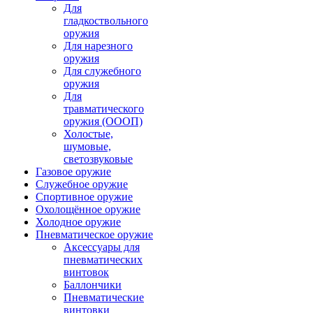
Для
гладкоствольного
оружия
Для нарезного
оружия
Для служебного
оружия
Для
травматического
оружия (ОООП)
Холостые,
шумовые,
светозвуковые
Газовое оружие
Служебное оружие
Спортивное оружие
Охолощённое оружие
Холодное оружие
Пневматическое оружие
Аксессуары для
пневматических
винтовок
Баллончики
Пневматические
винтовки