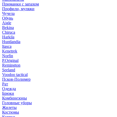
Приманки с запахом
Профили, муляжи
Чучела
Обувь
Aigle
Bekina
Chiruсa
Harkila
Huntlandia
Itasca
Kenetrek
Norfin
P.Original
Remington
Seeland
Voodoo tactical
Псков-Полимер
Рат
Одежда
Брюки
Комбинезоны
Головные уборы
Жилеты
Костюмы
Куртки