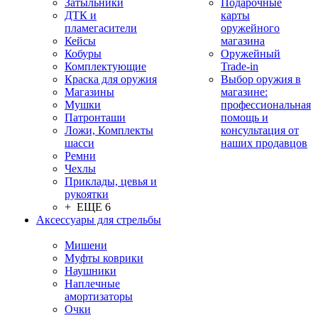
Затыльники
Подарочные
ДТК и
карты
пламегасители
оружейного
Кейсы
магазина
Кобуры
Оружейный
Комплектующие
Trade-in
Краска для оружия
Выбор оружия в
Магазины
магазине:
Мушки
профессиональная
Патронташи
помощь и
Ложи, Комплекты
консультация от
шасси
наших продавцов
Ремни
Чехлы
Приклады, цевья и
рукоятки
+ ЕЩЕ 6
Аксессуары для стрельбы
Мишени
Муфты коврики
Наушники
Наплечные
амортизаторы
Очки