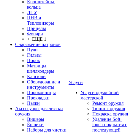
Кронштейны,
кольца
ЛЦУ
ПНВ и
Тепловизоры
Прицелы
Фонари
+ ЕЩЕ 1
Снаряжение патронов
Пули
Гильзы
Порох
Матрицы,
шеллхолдеры
Капсюли
Оборудование и
Услуги
инструменты
Пороховницы
Услуги оружейной
Прокладки
мастерской
Пыжи
Ремонт оружия
Аксессуары для чистки
Тюнинг оружия
оружия
Покраска оружия
Вишеры
Удаление Soft-
Ёршики
touch покрытия с
Наборы для чистки
последующей