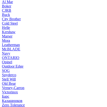
Al Mar
Boker
CJRB
Buck
City Brother
Cold Steel
Helle
Kershaw
Marser
Mora
Leatherman
Mr.BLADE
Navy
ONTARIO
Opinel
Outdoor Edge
SOG
Spyderco
Stell Will
Old Bear
Verney-Carron
Victorinox
Барс
Калашников
Zero Tolerance