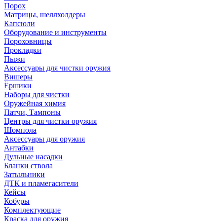
Порох
Матрицы, шеллхолдеры
Капсюли
Оборудование и инструменты
Пороховницы
Прокладки
Пыжи
Аксессуары для чистки оружия
Вишеры
Ёршики
Наборы для чистки
Оружейная химия
Патчи, Тампоны
Центры для чистки оружия
Шомпола
Аксессуары для оружия
Антабки
Дульные насадки
Бланки ствола
Затыльники
ДТК и пламегасители
Кейсы
Кобуры
Комплектующие
Краска для оружия