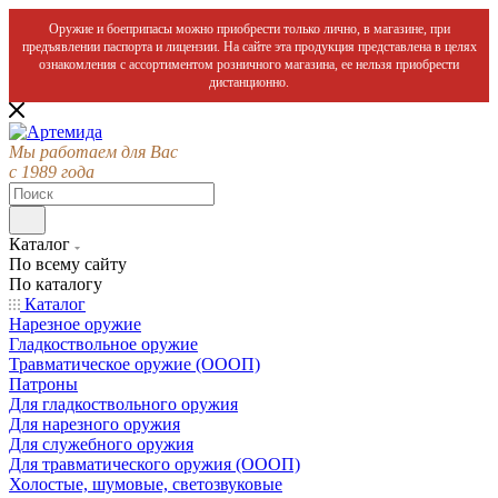
Оружие и боеприпасы можно приобрести только лично, в магазине, при
предъявлении паспорта и лицензии. На сайте эта продукция представлена в целях
ознакомления с ассортиментом розничного магазина, ее нельзя приобрести
дистанционно.
Мы работаем для Вас
с 1989 года
Каталог
По всему сайту
По каталогу
Каталог
Нарезное оружие
Гладкоствольное оружие
Травматическое оружие (ОООП)
Патроны
Для гладкоствольного оружия
Для нарезного оружия
Для служебного оружия
Для травматического оружия (ОООП)
Холостые, шумовые, светозвуковые