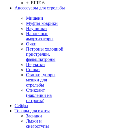
+ ЕЩЕ 6
Аксессуары для стрельбы
Мишени
Муфты коврики
Наушники
Наплечные
амортизаторы
Очки
Патроны холодной
пристрелки,
фальшпатроны
Перчатки
Сошки
Станки, упоры,
мешки для
стрельбы
Стикхант
(наклейки на
патроны)
Сейфы
Товары для охоты
Засидки
Лыжи и
снегоступы