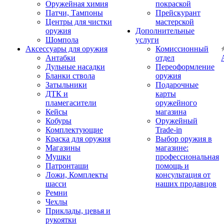
Оружейная химия
покраской
Патчи, Тампоны
Прейскурант
Центры для чистки
мастерской
оружия
Дополнительные
Шомпола
услуги
Аксессуары для оружия
Комиссионный
Антабки
отдел
Дульные насадки
Переоформление
Бланки ствола
оружия
Затыльники
Подарочные
ДТК и
карты
пламегасители
оружейного
Кейсы
магазина
Кобуры
Оружейный
Комплектующие
Trade-in
Краска для оружия
Выбор оружия в
Магазины
магазине:
Мушки
профессиональная
Патронташи
помощь и
Ложи, Комплекты
консультация от
шасси
наших продавцов
Ремни
Чехлы
Приклады, цевья и
рукоятки