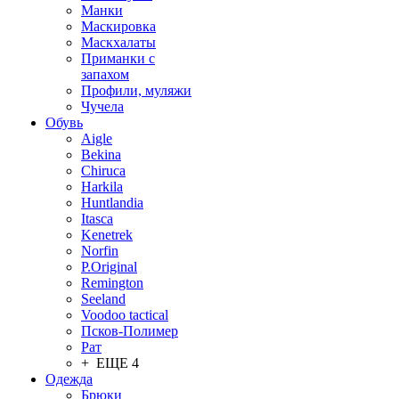
Манки
Маскировка
Маскхалаты
Приманки с
запахом
Профили, муляжи
Чучела
Обувь
Aigle
Bekina
Chiruсa
Harkila
Huntlandia
Itasca
Kenetrek
Norfin
P.Original
Remington
Seeland
Voodoo tactical
Псков-Полимер
Рат
+ ЕЩЕ 4
Одежда
Брюки