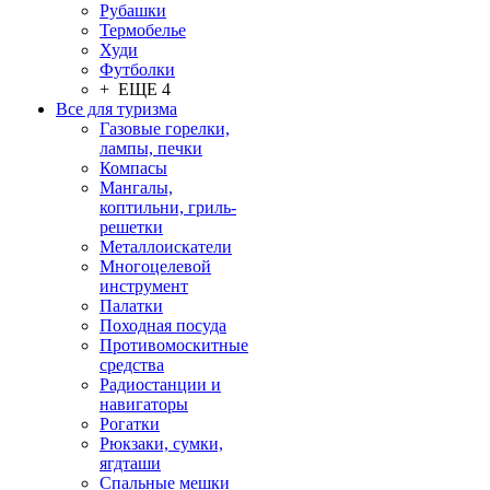
Рубашки
Термобелье
Худи
Футболки
+ ЕЩЕ 4
Все для туризма
Газовые горелки,
лампы, печки
Компасы
Мангалы,
коптильни, гриль-
решетки
Металлоискатели
Многоцелевой
инструмент
Палатки
Походная посуда
Противомоскитные
средства
Радиостанции и
навигаторы
Рогатки
Рюкзаки, сумки,
ягдташи
Спальные мешки