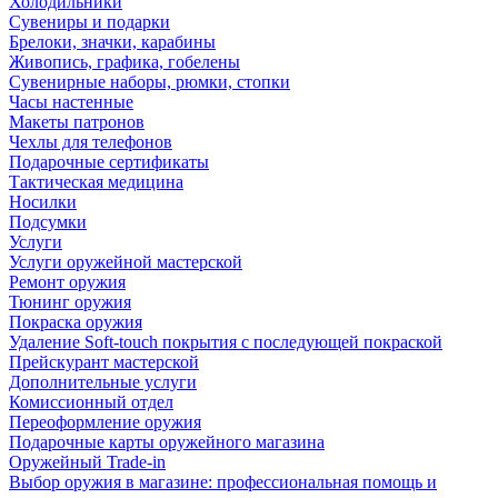
Холодильники
Сувениры и подарки
Брелоки, значки, карабины
Живопись, графика, гобелены
Сувенирные наборы, рюмки, стопки
Часы настенные
Макеты патронов
Чехлы для телефонов
Подарочные сертификаты
Тактическая медицина
Носилки
Подсумки
Услуги
Услуги оружейной мастерской
Ремонт оружия
Тюнинг оружия
Покраска оружия
Удаление Soft-touch покрытия с последующей покраской
Прейскурант мастерской
Дополнительные услуги
Комиссионный отдел
Переоформление оружия
Подарочные карты оружейного магазина
Оружейный Trade-in
Выбор оружия в магазине: профессиональная помощь и