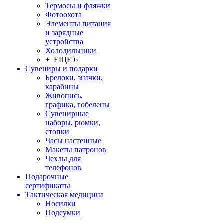
Термосы и фляжки
Фотоохота
Элементы питания
и зарядные
устройства
Холодильники
+ ЕЩЕ 6
Сувениры и подарки
Брелоки, значки,
карабины
Живопись,
графика, гобелены
Сувенирные
наборы, рюмки,
стопки
Часы настенные
Макеты патронов
Чехлы для
телефонов
Подарочные
сертификаты
Тактическая медицина
Носилки
Подсумки