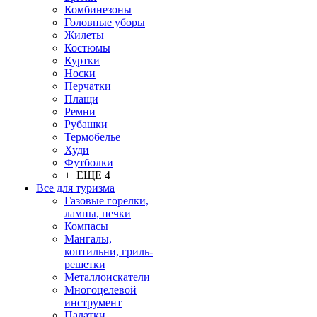
Комбинезоны
Головные уборы
Жилеты
Костюмы
Куртки
Носки
Перчатки
Плащи
Ремни
Рубашки
Термобелье
Худи
Футболки
+ ЕЩЕ 4
Все для туризма
Газовые горелки,
лампы, печки
Компасы
Мангалы,
коптильни, гриль-
решетки
Металлоискатели
Многоцелевой
инструмент
Палатки