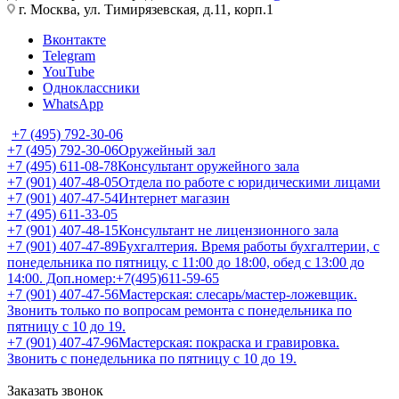
г. Москва, ул. Тимирязевская, д.11, корп.1
Вконтакте
Telegram
YouTube
Одноклассники
WhatsApp
+7 (495) 792-30-06
+7 (495) 792-30-06
Оружейный зал
+7 (495) 611-08-78
Консультант оружейного зала
+7 (901) 407-48-05
Отдела по работе с юридическими лицами
+7 (901) 407-47-54
Интернет магазин
+7 (495) 611-33-05
+7 (901) 407-48-15
Консультант не лицензионного зала
+7 (901) 407-47-89
Бухгалтерия. Время работы бухгалтерии, с
понедельника по пятницу, с 11:00 до 18:00, обед с 13:00 до
14:00. Доп.номер:+7(495)611-59-65
+7 (901) 407-47-56
Мастерская: слесарь/мастер-ложевщик.
Звонить только по вопросам ремонта с понедельника по
пятницу с 10 до 19.
+7 (901) 407-47-96
Мастерская: покраска и гравировка.
Звонить с понедельника по пятницу с 10 до 19.
Заказать звонок