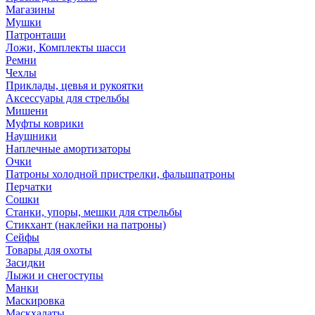
Магазины
Мушки
Патронташи
Ложи, Комплекты шасси
Ремни
Чехлы
Приклады, цевья и рукоятки
Аксессуары для стрельбы
Мишени
Муфты коврики
Наушники
Наплечные амортизаторы
Очки
Патроны холодной пристрелки, фальшпатроны
Перчатки
Сошки
Станки, упоры, мешки для стрельбы
Стикхант (наклейки на патроны)
Сейфы
Товары для охоты
Засидки
Лыжи и снегоступы
Манки
Маскировка
Маскхалаты