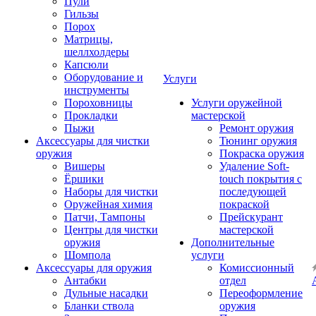
Пули
Гильзы
Порох
Матрицы,
шеллхолдеры
Капсюли
Оборудование и
Услуги
инструменты
Пороховницы
Услуги оружейной
Прокладки
мастерской
Пыжи
Ремонт оружия
Аксессуары для чистки
Тюнинг оружия
оружия
Покраска оружия
Вишеры
Удаление Soft-
Ёршики
touch покрытия с
Наборы для чистки
последующей
Оружейная химия
покраской
Патчи, Тампоны
Прейскурант
Центры для чистки
мастерской
оружия
Дополнительные
Шомпола
услуги
Аксессуары для оружия
Комиссионный
Антабки
отдел
Дульные насадки
Переоформление
Бланки ствола
оружия