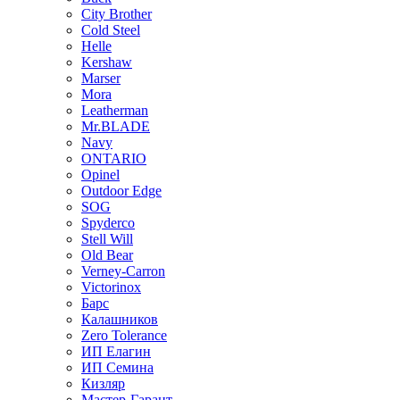
City Brother
Cold Steel
Helle
Kershaw
Marser
Mora
Leatherman
Mr.BLADE
Navy
ONTARIO
Opinel
Outdoor Edge
SOG
Spyderco
Stell Will
Old Bear
Verney-Carron
Victorinox
Барс
Калашников
Zero Tolerance
ИП Елагин
ИП Семина
Кизляр
Мастер-Гарант