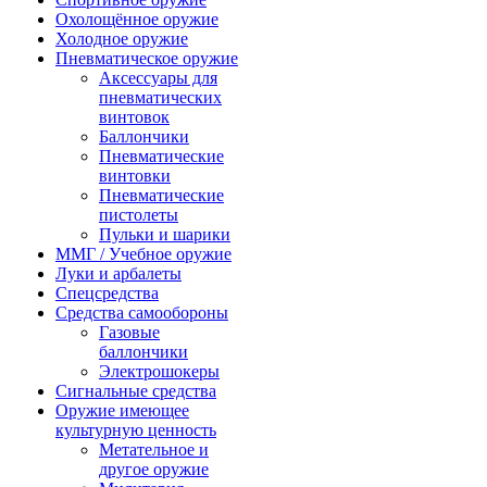
Охолощённое оружие
Холодное оружие
Пневматическое оружие
Аксессуары для
пневматических
винтовок
Баллончики
Пневматические
винтовки
Пневматические
пистолеты
Пульки и шарики
ММГ / Учебное оружие
Луки и арбалеты
Спецсредства
Средства самообороны
Газовые
баллончики
Электрошокеры
Сигнальные средства
Оружие имеющее
культурную ценность
Метательное и
другое оружие