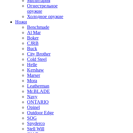
Милитария
Огнестрельное
оружие
Холодное оружие
Ножи
Benchmade
Al Mar
Boker
CJRB
Buck
City Brother
Cold Steel
Helle
Kershaw
Marser
Mora
Leatherman
Mr.BLADE
Navy
ONTARIO
Opinel
Outdoor Edge
SOG
Spyderco
Stell Will