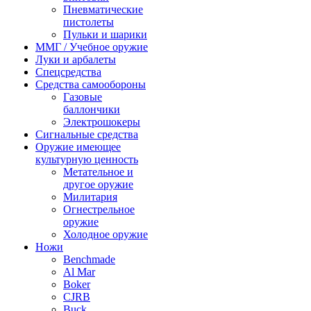
Пневматические
пистолеты
Пульки и шарики
ММГ / Учебное оружие
Луки и арбалеты
Спецсредства
Средства самообороны
Газовые
баллончики
Электрошокеры
Сигнальные средства
Оружие имеющее
культурную ценность
Метательное и
другое оружие
Милитария
Огнестрельное
оружие
Холодное оружие
Ножи
Benchmade
Al Mar
Boker
CJRB
Buck