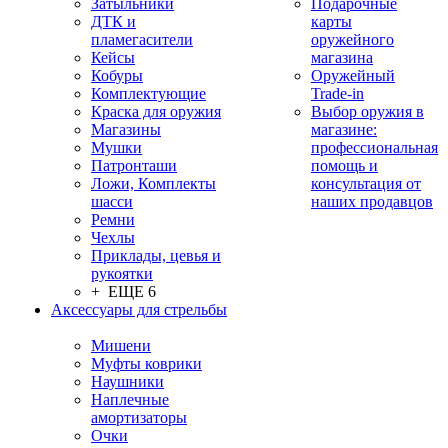
Затыльники
Подарочные
ДТК и
карты
пламегасители
оружейного
Кейсы
магазина
Кобуры
Оружейный
Комплектующие
Trade-in
Краска для оружия
Выбор оружия в
Магазины
магазине:
Мушки
профессиональная
Патронташи
помощь и
Ложи, Комплекты
консультация от
шасси
наших продавцов
Ремни
Чехлы
Приклады, цевья и
рукоятки
+ ЕЩЕ 6
Аксессуары для стрельбы
Мишени
Муфты коврики
Наушники
Наплечные
амортизаторы
Очки