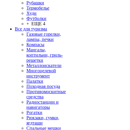
Рубашки
Термобелье
Худи
Футболки
+ ЕЩЕ 4
Все для туризма
Газовые горелки,
лампы, печки
Компасы
Мангалы,
коптильни, гриль-
решетки
Металлоискатели
Многоцелевой
инструмент
Палатки
Походная посуда
Противомоскитные
средства
Радиостанции и
навигаторы
Рогатки
Рюкзаки, сумки,
ягдташи
Спальные мешки