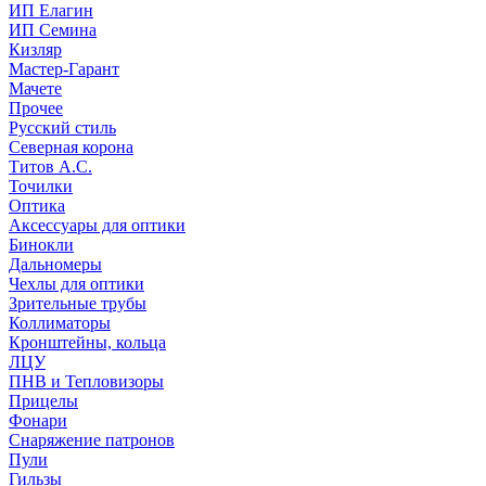
ИП Елагин
ИП Семина
Кизляр
Мастер-Гарант
Мачете
Прочее
Русский стиль
Северная корона
Титов А.С.
Точилки
Оптика
Аксессуары для оптики
Бинокли
Дальномеры
Чехлы для оптики
Зрительные трубы
Коллиматоры
Кронштейны, кольца
ЛЦУ
ПНВ и Тепловизоры
Прицелы
Фонари
Снаряжение патронов
Пули
Гильзы