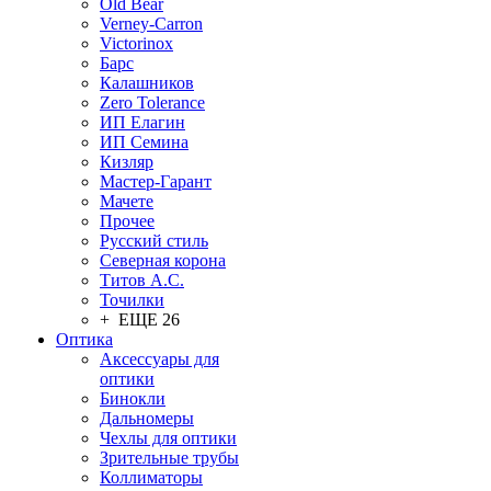
Old Bear
Verney-Carron
Victorinox
Барс
Калашников
Zero Tolerance
ИП Елагин
ИП Семина
Кизляр
Мастер-Гарант
Мачете
Прочее
Русский стиль
Северная корона
Титов А.С.
Точилки
+ ЕЩЕ 26
Оптика
Аксессуары для
оптики
Бинокли
Дальномеры
Чехлы для оптики
Зрительные трубы
Коллиматоры