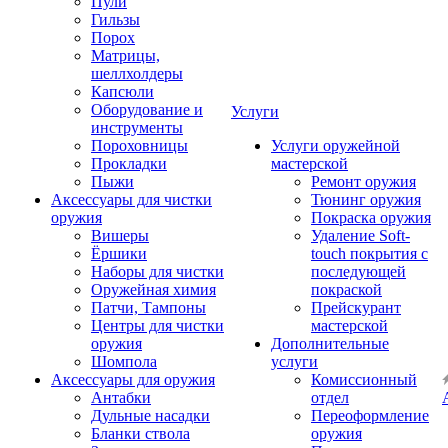
Пули
Гильзы
Порох
Матрицы,
шеллхолдеры
Капсюли
Оборудование и
Услуги
инструменты
Пороховницы
Услуги оружейной
Прокладки
мастерской
Пыжи
Ремонт оружия
Аксессуары для чистки
Тюнинг оружия
оружия
Покраска оружия
Вишеры
Удаление Soft-
Ёршики
touch покрытия с
Наборы для чистки
последующей
Оружейная химия
покраской
Патчи, Тампоны
Прейскурант
Центры для чистки
мастерской
оружия
Дополнительные
Шомпола
услуги
Аксессуары для оружия
Комиссионный
Антабки
отдел
Дульные насадки
Переоформление
Бланки ствола
оружия