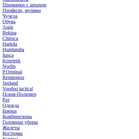
Приманки с запахом
Профили, муляжи
Чучела
Обувь
Aigle
Bekina
Chiruсa
Harkila
Huntlandia
Itasca
Kenetrek
Norfin
P.Original
Remington
Seeland
Voodoo tactical
Псков-Полимер
Рат
Одежда
Брюки
Комбинезоны
Головные уборы
Жилеты
Костюмы
Куртки