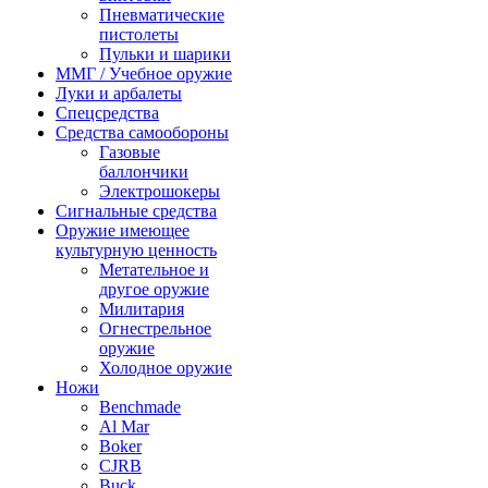
Пневматические
пистолеты
Пульки и шарики
ММГ / Учебное оружие
Луки и арбалеты
Спецсредства
Средства самообороны
Газовые
баллончики
Электрошокеры
Сигнальные средства
Оружие имеющее
культурную ценность
Метательное и
другое оружие
Милитария
Огнестрельное
оружие
Холодное оружие
Ножи
Benchmade
Al Mar
Boker
CJRB
Buck