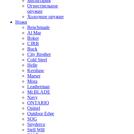
Милитария
Огнестрельное
оружие
Холодное оружие
Ножи
Benchmade
Al Mar
Boker
CJRB
Buck
City Brother
Cold Steel
Helle
Kershaw
Marser
Mora
Leatherman
Mr.BLADE
Navy
ONTARIO
Opinel
Outdoor Edge
SOG
Spyderco
Stell Will