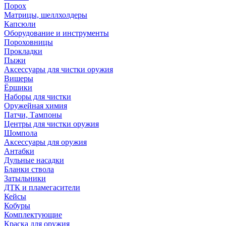
Порох
Матрицы, шеллхолдеры
Капсюли
Оборудование и инструменты
Пороховницы
Прокладки
Пыжи
Аксессуары для чистки оружия
Вишеры
Ёршики
Наборы для чистки
Оружейная химия
Патчи, Тампоны
Центры для чистки оружия
Шомпола
Аксессуары для оружия
Антабки
Дульные насадки
Бланки ствола
Затыльники
ДТК и пламегасители
Кейсы
Кобуры
Комплектующие
Краска для оружия