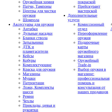
Оружейная химия
покраской
Патчи, Тампоны
Прейскурант
Центры для чистки
мастерской
оружия
Дополнительные
Шомпола
услуги
Аксессуары для оружия
Комиссионный
Антабки
отдел
Дульные насадки
Переоформление
Бланки ствола
оружия
Затыльники
Подарочные
ДТК и
карты
пламегасители
оружейного
Кейсы
магазина
Кобуры
Оружейный
Комплектующие
Trade-in
Краска для оружия
Выбор оружия в
Магазины
магазине:
Мушки
профессиональная
Патронташи
помощь и
Ложи, Комплекты
консультация от
шасси
наших продавцов
Ремни
Чехлы
Приклады, цевья и
рукоятки