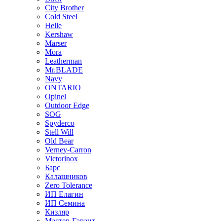
City Brother
Cold Steel
Helle
Kershaw
Marser
Mora
Leatherman
Mr.BLADE
Navy
ONTARIO
Opinel
Outdoor Edge
SOG
Spyderco
Stell Will
Old Bear
Verney-Carron
Victorinox
Барс
Калашников
Zero Tolerance
ИП Елагин
ИП Семина
Кизляр
Мастер-Гарант