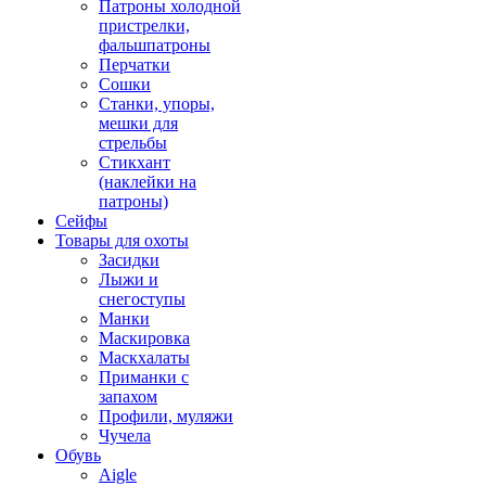
Патроны холодной
пристрелки,
фальшпатроны
Перчатки
Сошки
Станки, упоры,
мешки для
стрельбы
Стикхант
(наклейки на
патроны)
Сейфы
Товары для охоты
Засидки
Лыжи и
снегоступы
Манки
Маскировка
Маскхалаты
Приманки с
запахом
Профили, муляжи
Чучела
Обувь
Aigle