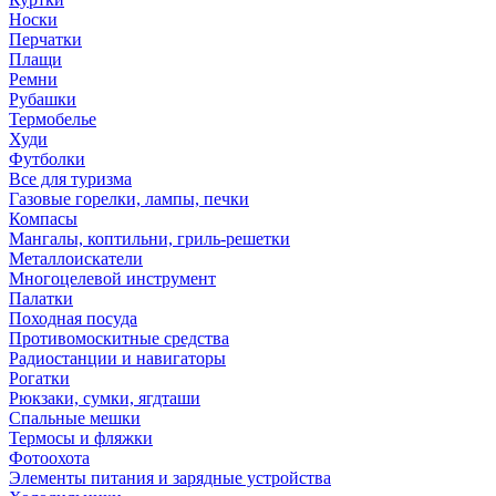
Носки
Перчатки
Плащи
Ремни
Рубашки
Термобелье
Худи
Футболки
Все для туризма
Газовые горелки, лампы, печки
Компасы
Мангалы, коптильни, гриль-решетки
Металлоискатели
Многоцелевой инструмент
Палатки
Походная посуда
Противомоскитные средства
Радиостанции и навигаторы
Рогатки
Рюкзаки, сумки, ягдташи
Спальные мешки
Термосы и фляжки
Фотоохота
Элементы питания и зарядные устройства