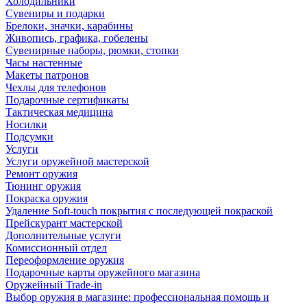
Холодильники
Сувениры и подарки
Брелоки, значки, карабины
Живопись, графика, гобелены
Сувенирные наборы, рюмки, стопки
Часы настенные
Макеты патронов
Чехлы для телефонов
Подарочные сертификаты
Тактическая медицина
Носилки
Подсумки
Услуги
Услуги оружейной мастерской
Ремонт оружия
Тюнинг оружия
Покраска оружия
Удаление Soft-touch покрытия с последующей покраской
Прейскурант мастерской
Дополнительные услуги
Комиссионный отдел
Переоформление оружия
Подарочные карты оружейного магазина
Оружейный Trade-in
Выбор оружия в магазине: профессиональная помощь и