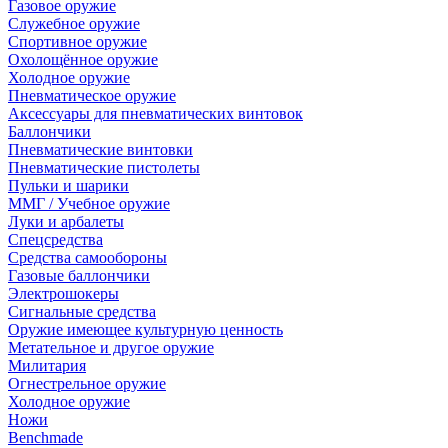
Газовое оружие
Служебное оружие
Спортивное оружие
Охолощённое оружие
Холодное оружие
Пневматическое оружие
Аксессуары для пневматических винтовок
Баллончики
Пневматические винтовки
Пневматические пистолеты
Пульки и шарики
ММГ / Учебное оружие
Луки и арбалеты
Спецсредства
Средства самообороны
Газовые баллончики
Электрошокеры
Сигнальные средства
Оружие имеющее культурную ценность
Метательное и другое оружие
Милитария
Огнестрельное оружие
Холодное оружие
Ножи
Benchmade