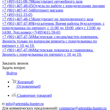
+7 (495) 611-08-78
Консультант оружейного зала
+7 (901) 407-48-05
Отдела по работе с юридическими лицами
+7 (901) 407-47-54
Интернет магазин
+7 (495) 611-33-05
+7 (901) 407-48-15
Консультант не лицензионного зала
+7 (901) 407-47-89
Бухгалтерия. Время работы бухгалтерии, с
понедельника по пятницу, с 11:00 до 18:00, обед с 13:00 до
14:00. Доп.номер:+7(495)611-59-65
+7 (901) 407-47-56
Мастерская: слесарь/мастер-ложевщик.
Звонить только по вопросам ремонта с понедельника по
пятницу с 10 до 19.
+7 (901) 407-47-96
Мастерская: покраска и гравировка.
Звонить с понедельника по пятницу с 10 до 19.
Заказать звонок
Задать вопрос
Войти
Корзина
0
Отложенные
0
Сравнение товаров
0
info@artemida-hunter.ru
Для коммерческих предложений:
commerse@artemida-hunter.ru