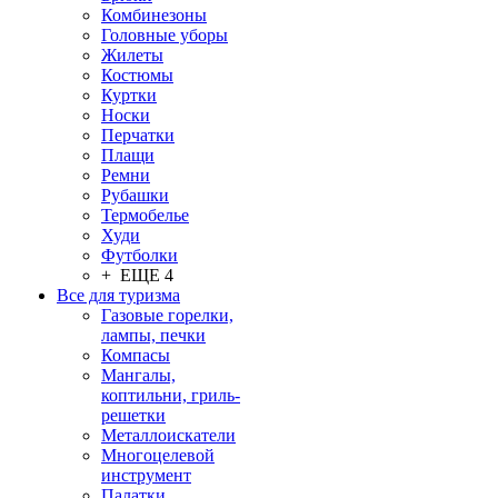
Комбинезоны
Головные уборы
Жилеты
Костюмы
Куртки
Носки
Перчатки
Плащи
Ремни
Рубашки
Термобелье
Худи
Футболки
+ ЕЩЕ 4
Все для туризма
Газовые горелки,
лампы, печки
Компасы
Мангалы,
коптильни, гриль-
решетки
Металлоискатели
Многоцелевой
инструмент
Палатки