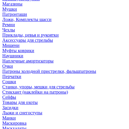
Магазины
Мушки
Патронташи
Ложи, Комплекты шасси
Ремни
Чехлы
Приклады, цевья и рукоятки
Аксессуары для стрельбы
Мишени
Муфты коврики
Наушники
Наплечные амортизаторы
Очки
Патроны холодной пристрелки, фальшпатроны
Перчатки
Сошки
Станки, упоры, мешки для стрельбы
Стикхант (наклейки на патроны)
Сейфы
Товары для охоты
Засидки
Лыжи и снегоступы
Манки
Маскировка
Маскхалаты