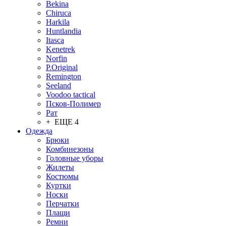
Bekina
Chiruсa
Harkila
Huntlandia
Itasca
Kenetrek
Norfin
P.Original
Remington
Seeland
Voodoo tactical
Псков-Полимер
Рат
+ ЕЩЕ 4
Одежда
Брюки
Комбинезоны
Головные уборы
Жилеты
Костюмы
Куртки
Носки
Перчатки
Плащи
Ремни