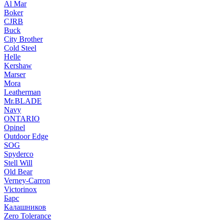
Al Mar
Boker
CJRB
Buck
City Brother
Cold Steel
Helle
Kershaw
Marser
Mora
Leatherman
Mr.BLADE
Navy
ONTARIO
Opinel
Outdoor Edge
SOG
Spyderco
Stell Will
Old Bear
Verney-Carron
Victorinox
Барс
Калашников
Zero Tolerance