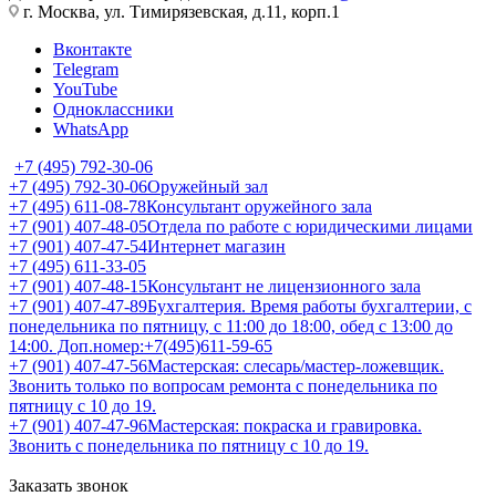
г. Москва, ул. Тимирязевская, д.11, корп.1
Вконтакте
Telegram
YouTube
Одноклассники
WhatsApp
+7 (495) 792-30-06
+7 (495) 792-30-06
Оружейный зал
+7 (495) 611-08-78
Консультант оружейного зала
+7 (901) 407-48-05
Отдела по работе с юридическими лицами
+7 (901) 407-47-54
Интернет магазин
+7 (495) 611-33-05
+7 (901) 407-48-15
Консультант не лицензионного зала
+7 (901) 407-47-89
Бухгалтерия. Время работы бухгалтерии, с
понедельника по пятницу, с 11:00 до 18:00, обед с 13:00 до
14:00. Доп.номер:+7(495)611-59-65
+7 (901) 407-47-56
Мастерская: слесарь/мастер-ложевщик.
Звонить только по вопросам ремонта с понедельника по
пятницу с 10 до 19.
+7 (901) 407-47-96
Мастерская: покраска и гравировка.
Звонить с понедельника по пятницу с 10 до 19.
Заказать звонок