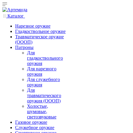
Каталог
Нарезное оружие
Гладкоствольное оружие
Травматическое оружие
(ОООП)
Патроны
Для
гладкоствольного
оружия
Для нарезного
оружия
Для служебного
оружия
Для
травматического
оружия (ОООП)
Холостые,
шумовые,
светозвуковые
Газовое оружие
Служебное оружие
Спортивное оружие