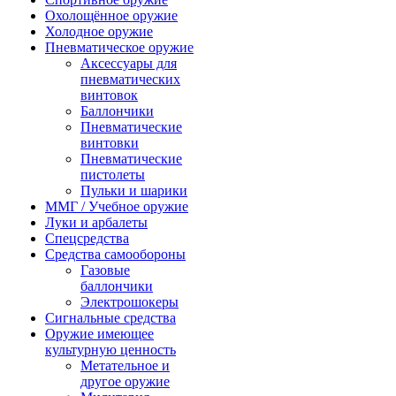
Охолощённое оружие
Холодное оружие
Пневматическое оружие
Аксессуары для
пневматических
винтовок
Баллончики
Пневматические
винтовки
Пневматические
пистолеты
Пульки и шарики
ММГ / Учебное оружие
Луки и арбалеты
Спецсредства
Средства самообороны
Газовые
баллончики
Электрошокеры
Сигнальные средства
Оружие имеющее
культурную ценность
Метательное и
другое оружие