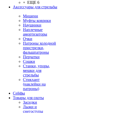
+ ЕЩЕ 6
Аксессуары для стрельбы
Мишени
Муфты коврики
Наушники
Наплечные
амортизаторы
Очки
Патроны холодной
пристрелки,
фальшпатроны
Перчатки
Сошки
Станки, упоры,
мешки для
стрельбы
Стикхант
(наклейки на
патроны)
Сейфы
Товары для охоты
Засидки
Лыжи и
снегоступы