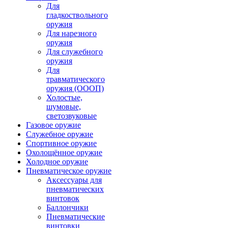
Для
гладкоствольного
оружия
Для нарезного
оружия
Для служебного
оружия
Для
травматического
оружия (ОООП)
Холостые,
шумовые,
светозвуковые
Газовое оружие
Служебное оружие
Спортивное оружие
Охолощённое оружие
Холодное оружие
Пневматическое оружие
Аксессуары для
пневматических
винтовок
Баллончики
Пневматические
винтовки