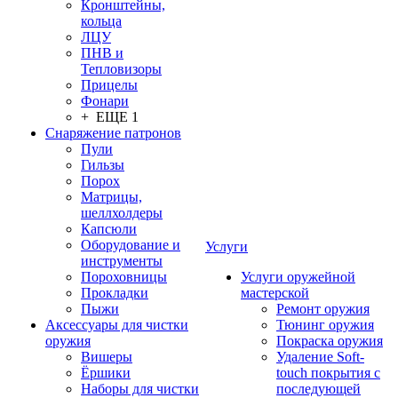
Кронштейны,
кольца
ЛЦУ
ПНВ и
Тепловизоры
Прицелы
Фонари
+ ЕЩЕ 1
Снаряжение патронов
Пули
Гильзы
Порох
Матрицы,
шеллхолдеры
Капсюли
Оборудование и
Услуги
инструменты
Пороховницы
Услуги оружейной
Прокладки
мастерской
Пыжи
Ремонт оружия
Аксессуары для чистки
Тюнинг оружия
оружия
Покраска оружия
Вишеры
Удаление Soft-
Ёршики
touch покрытия с
Наборы для чистки
последующей