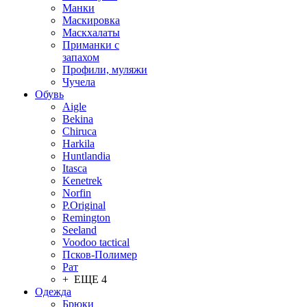
Манки
Маскировка
Маскхалаты
Приманки с
запахом
Профили, муляжи
Чучела
Обувь
Aigle
Bekina
Chiruсa
Harkila
Huntlandia
Itasca
Kenetrek
Norfin
P.Original
Remington
Seeland
Voodoo tactical
Псков-Полимер
Рат
+ ЕЩЕ 4
Одежда
Брюки