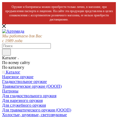
Оружие и боеприпасы можно приобрести только лично, в магазине, при
предъявлении паспорта и лицензии. На сайте эта продукция представлена в целях
ознакомления с ассортиментом розничного магазина, ее нельзя приобрести
дистанционно.
Мы работаем для Вас
с 1989 года
Каталог
По всему сайту
По каталогу
Каталог
Нарезное оружие
Гладкоствольное оружие
Травматическое оружие (ОООП)
Патроны
Для гладкоствольного оружия
Для нарезного оружия
Для служебного оружия
Для травматического оружия (ОООП)
Холостые, шумовые, светозвуковые