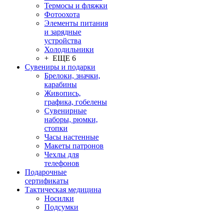
Термосы и фляжки
Фотоохота
Элементы питания
и зарядные
устройства
Холодильники
+ ЕЩЕ 6
Сувениры и подарки
Брелоки, значки,
карабины
Живопись,
графика, гобелены
Сувенирные
наборы, рюмки,
стопки
Часы настенные
Макеты патронов
Чехлы для
телефонов
Подарочные
сертификаты
Тактическая медицина
Носилки
Подсумки