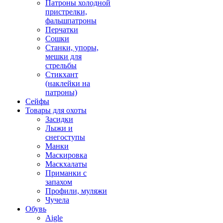
Патроны холодной
пристрелки,
фальшпатроны
Перчатки
Сошки
Станки, упоры,
мешки для
стрельбы
Стикхант
(наклейки на
патроны)
Сейфы
Товары для охоты
Засидки
Лыжи и
снегоступы
Манки
Маскировка
Маскхалаты
Приманки с
запахом
Профили, муляжи
Чучела
Обувь
Aigle