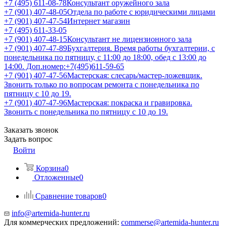
+7 (495) 611-08-78
Консультант оружейного зала
+7 (901) 407-48-05
Отдела по работе с юридическими лицами
+7 (901) 407-47-54
Интернет магазин
+7 (495) 611-33-05
+7 (901) 407-48-15
Консультант не лицензионного зала
+7 (901) 407-47-89
Бухгалтерия. Время работы бухгалтерии, с
понедельника по пятницу, с 11:00 до 18:00, обед с 13:00 до
14:00. Доп.номер:+7(495)611-59-65
+7 (901) 407-47-56
Мастерская: слесарь/мастер-ложевщик.
Звонить только по вопросам ремонта с понедельника по
пятницу с 10 до 19.
+7 (901) 407-47-96
Мастерская: покраска и гравировка.
Звонить с понедельника по пятницу с 10 до 19.
Заказать звонок
Задать вопрос
Войти
Корзина
0
Отложенные
0
Сравнение товаров
0
info@artemida-hunter.ru
Для коммерческих предложений:
commerse@artemida-hunter.ru