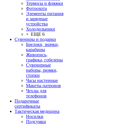
Термосы и фляжки
Фотоохота
Элементы питания
и зарядные
устройства
Холодильники
+ ЕЩЕ 6
Сувениры и подарки
Брелоки, значки,
карабины
Живопись,
графика, гобелены
Сувенирные
наборы, рюмки,
стопки
Часы настенные
Макеты патронов
Чехлы для
телефонов
Подарочные
сертификаты
Тактическая медицина
Носилки
Подсумки