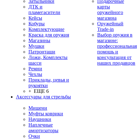
Затыльники
Подарочные
ДТК и
карты
пламегасители
оружейного
Кейсы
магазина
Кобуры
Оружейный
Комплектующие
Trade-in
Краска для оружия
Выбор оружия в
Магазины
магазине:
Мушки
профессиональная
Патронташи
помощь и
Ложи, Комплекты
консультация от
шасси
наших продавцов
Ремни
Чехлы
Приклады, цевья и
рукоятки
+ ЕЩЕ 6
Аксессуары для стрельбы
Мишени
Муфты коврики
Наушники
Наплечные
амортизаторы
Очки