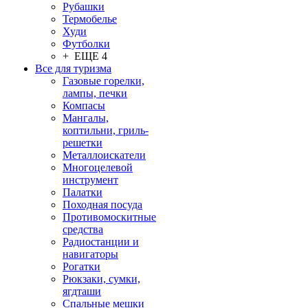
Рубашки
Термобелье
Худи
Футболки
+ ЕЩЕ 4
Все для туризма
Газовые горелки,
лампы, печки
Компасы
Мангалы,
коптильни, гриль-
решетки
Металлоискатели
Многоцелевой
инструмент
Палатки
Походная посуда
Противомоскитные
средства
Радиостанции и
навигаторы
Рогатки
Рюкзаки, сумки,
ягдташи
Спальные мешки