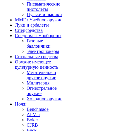
Пневматические
пистолеты
Пульки и шарики
ММГ / Учебное оружие
Луки и арбалеты
Спецсредства
Средства самообороны
Газовые
баллончики
Электрошокеры
Сигнальные средства
Оружие имеющее
культурную ценность
Метательное и
другое оружие
Милитария
Огнестрельное
оружие
Холодное оружие
Ножи
Benchmade
Al Mar
Boker
CJRB
Buck