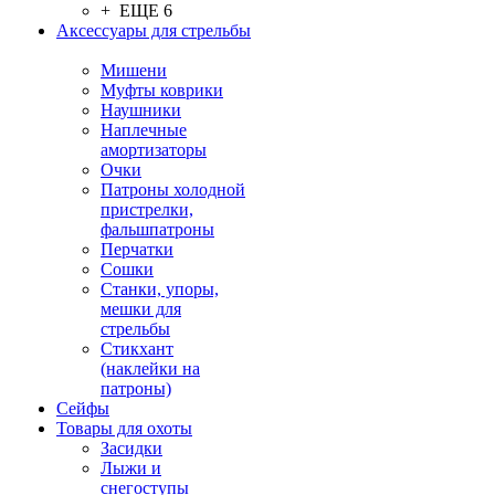
+ ЕЩЕ 6
Аксессуары для стрельбы
Мишени
Муфты коврики
Наушники
Наплечные
амортизаторы
Очки
Патроны холодной
пристрелки,
фальшпатроны
Перчатки
Сошки
Станки, упоры,
мешки для
стрельбы
Стикхант
(наклейки на
патроны)
Сейфы
Товары для охоты
Засидки
Лыжи и
снегоступы