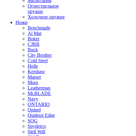
Милитария
Огнестрельное
оружие
Холодное оружие
Ножи
Benchmade
Al Mar
Boker
CJRB
Buck
City Brother
Cold Steel
Helle
Kershaw
Marser
Mora
Leatherman
Mr.BLADE
Navy
ONTARIO
Opinel
Outdoor Edge
SOG
Spyderco
Stell Will