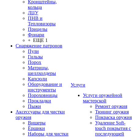
Кронштейны,
кольца
ЛЦУ
ПНВ и
Тепловизоры
Прицелы
Фонари
+ ЕЩЕ 1
Снаряжение патронов
Пули
Гильзы
Порох
Матрицы,
шеллхолдеры
Капсюли
Оборудование и
Услуги
инструменты
Пороховницы
Услуги оружейной
Прокладки
мастерской
Пыжи
Ремонт оружия
Аксессуары для чистки
Тюнинг оружия
оружия
Покраска оружия
Вишеры
Удаление Soft-
Ёршики
touch покрытия с
Наборы для чистки
последующей