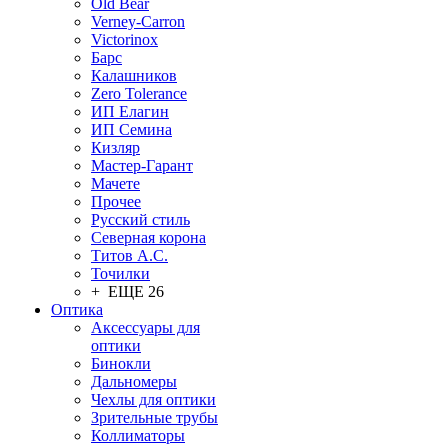
Old Bear
Verney-Carron
Victorinox
Барс
Калашников
Zero Tolerance
ИП Елагин
ИП Семина
Кизляр
Мастер-Гарант
Мачете
Прочее
Русский стиль
Северная корона
Титов А.С.
Точилки
+ ЕЩЕ 26
Оптика
Аксессуары для
оптики
Бинокли
Дальномеры
Чехлы для оптики
Зрительные трубы
Коллиматоры