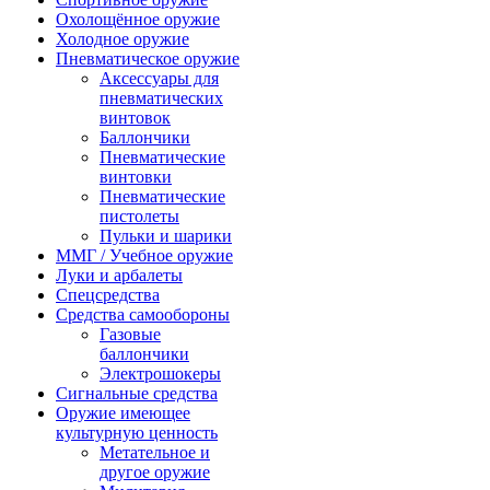
Охолощённое оружие
Холодное оружие
Пневматическое оружие
Аксессуары для
пневматических
винтовок
Баллончики
Пневматические
винтовки
Пневматические
пистолеты
Пульки и шарики
ММГ / Учебное оружие
Луки и арбалеты
Спецсредства
Средства самообороны
Газовые
баллончики
Электрошокеры
Сигнальные средства
Оружие имеющее
культурную ценность
Метательное и
другое оружие