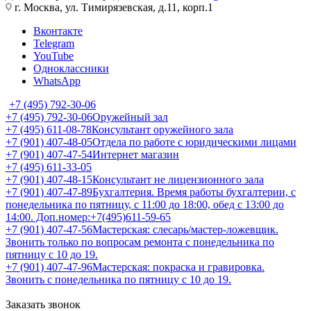
г. Москва, ул. Тимирязевская, д.11, корп.1
Вконтакте
Telegram
YouTube
Одноклассники
WhatsApp
+7 (495) 792-30-06
+7 (495) 792-30-06
Оружейный зал
+7 (495) 611-08-78
Консультант оружейного зала
+7 (901) 407-48-05
Отдела по работе с юридическими лицами
+7 (901) 407-47-54
Интернет магазин
+7 (495) 611-33-05
+7 (901) 407-48-15
Консультант не лицензионного зала
+7 (901) 407-47-89
Бухгалтерия. Время работы бухгалтерии, с
понедельника по пятницу, с 11:00 до 18:00, обед с 13:00 до
14:00. Доп.номер:+7(495)611-59-65
+7 (901) 407-47-56
Мастерская: слесарь/мастер-ложевщик.
Звонить только по вопросам ремонта с понедельника по
пятницу с 10 до 19.
+7 (901) 407-47-96
Мастерская: покраска и гравировка.
Звонить с понедельника по пятницу с 10 до 19.
Заказать звонок