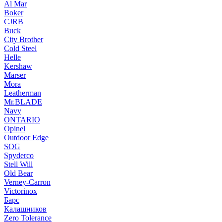
Al Mar
Boker
CJRB
Buck
City Brother
Cold Steel
Helle
Kershaw
Marser
Mora
Leatherman
Mr.BLADE
Navy
ONTARIO
Opinel
Outdoor Edge
SOG
Spyderco
Stell Will
Old Bear
Verney-Carron
Victorinox
Барс
Калашников
Zero Tolerance