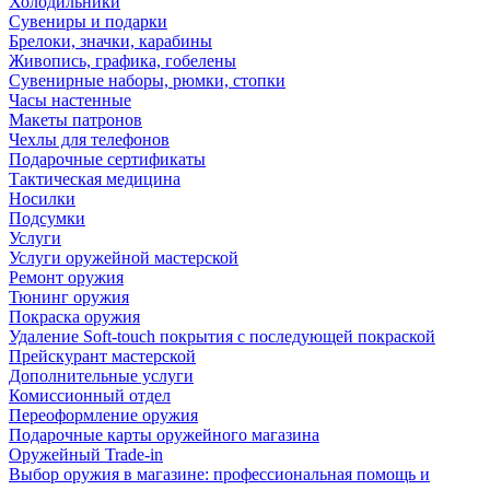
Холодильники
Сувениры и подарки
Брелоки, значки, карабины
Живопись, графика, гобелены
Сувенирные наборы, рюмки, стопки
Часы настенные
Макеты патронов
Чехлы для телефонов
Подарочные сертификаты
Тактическая медицина
Носилки
Подсумки
Услуги
Услуги оружейной мастерской
Ремонт оружия
Тюнинг оружия
Покраска оружия
Удаление Soft-touch покрытия с последующей покраской
Прейскурант мастерской
Дополнительные услуги
Комиссионный отдел
Переоформление оружия
Подарочные карты оружейного магазина
Оружейный Trade-in
Выбор оружия в магазине: профессиональная помощь и