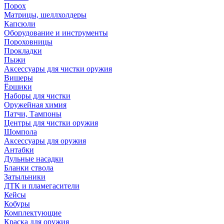
Порох
Матрицы, шеллхолдеры
Капсюли
Оборудование и инструменты
Пороховницы
Прокладки
Пыжи
Аксессуары для чистки оружия
Вишеры
Ёршики
Наборы для чистки
Оружейная химия
Патчи, Тампоны
Центры для чистки оружия
Шомпола
Аксессуары для оружия
Антабки
Дульные насадки
Бланки ствола
Затыльники
ДТК и пламегасители
Кейсы
Кобуры
Комплектующие
Краска для оружия