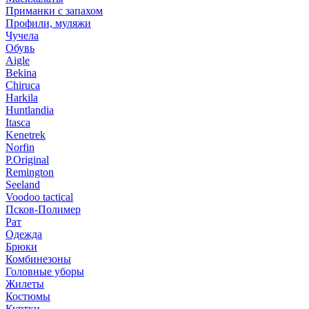
Приманки с запахом
Профили, муляжи
Чучела
Обувь
Aigle
Bekina
Chiruсa
Harkila
Huntlandia
Itasca
Kenetrek
Norfin
P.Original
Remington
Seeland
Voodoo tactical
Псков-Полимер
Рат
Одежда
Брюки
Комбинезоны
Головные уборы
Жилеты
Костюмы
Куртки