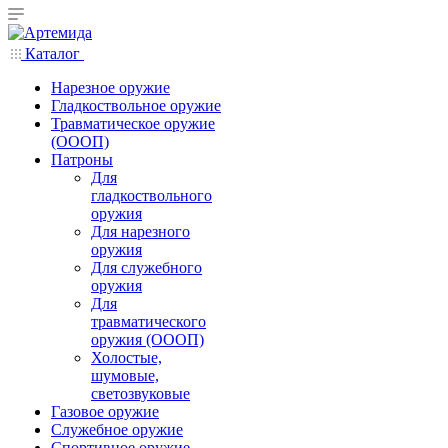
Каталог
Нарезное оружие
Гладкоствольное оружие
Травматическое оружие
(ОООП)
Патроны
Для
гладкоствольного
оружия
Для нарезного
оружия
Для служебного
оружия
Для
травматического
оружия (ОООП)
Холостые,
шумовые,
светозвуковые
Газовое оружие
Служебное оружие
Спортивное оружие