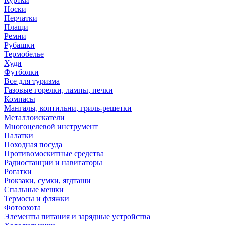
Носки
Перчатки
Плащи
Ремни
Рубашки
Термобелье
Худи
Футболки
Все для туризма
Газовые горелки, лампы, печки
Компасы
Мангалы, коптильни, гриль-решетки
Металлоискатели
Многоцелевой инструмент
Палатки
Походная посуда
Противомоскитные средства
Радиостанции и навигаторы
Рогатки
Рюкзаки, сумки, ягдташи
Спальные мешки
Термосы и фляжки
Фотоохота
Элементы питания и зарядные устройства