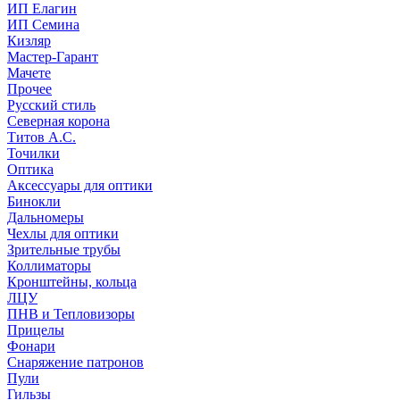
ИП Елагин
ИП Семина
Кизляр
Мастер-Гарант
Мачете
Прочее
Русский стиль
Северная корона
Титов А.С.
Точилки
Оптика
Аксессуары для оптики
Бинокли
Дальномеры
Чехлы для оптики
Зрительные трубы
Коллиматоры
Кронштейны, кольца
ЛЦУ
ПНВ и Тепловизоры
Прицелы
Фонари
Снаряжение патронов
Пули
Гильзы