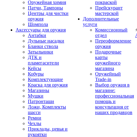
Оружейная химия
покраской
Патчи, Тампоны
Прейскурант
Центры для чистки
мастерской
оружия
Дополнительные
Шомпола
услуги
Аксессуары для оружия
Комиссионный
Антабки
отдел
Дульные насадки
Переоформление
Бланки ствола
оружия
Затыльники
Подарочные
ДТК и
карты
пламегасители
оружейного
Кейсы
магазина
Кобуры
Оружейный
Комплектующие
Trade-in
Краска для оружия
Выбор оружия в
Магазины
магазине:
Мушки
профессиональная
Патронташи
помощь и
Ложи, Комплекты
консультация от
шасси
наших продавцов
Ремни
Чехлы
Приклады, цевья и
рукоятки