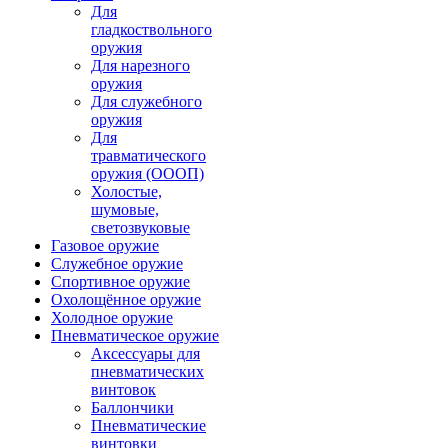
Для
гладкоствольного
оружия
Для нарезного
оружия
Для служебного
оружия
Для
травматического
оружия (ОООП)
Холостые,
шумовые,
светозвуковые
Газовое оружие
Служебное оружие
Спортивное оружие
Охолощённое оружие
Холодное оружие
Пневматическое оружие
Аксессуары для
пневматических
винтовок
Баллончики
Пневматические
винтовки