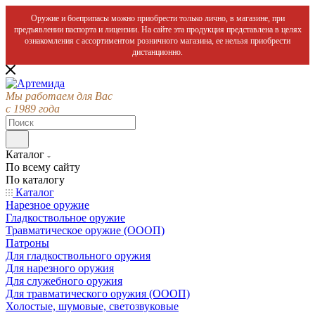
Оружие и боеприпасы можно приобрести только лично, в магазине, при
предъявлении паспорта и лицензии. На сайте эта продукция представлена в целях
ознакомления с ассортиментом розничного магазина, ее нельзя приобрести
дистанционно.
Мы работаем для Вас
с 1989 года
Каталог
По всему сайту
По каталогу
Каталог
Нарезное оружие
Гладкоствольное оружие
Травматическое оружие (ОООП)
Патроны
Для гладкоствольного оружия
Для нарезного оружия
Для служебного оружия
Для травматического оружия (ОООП)
Холостые, шумовые, светозвуковые