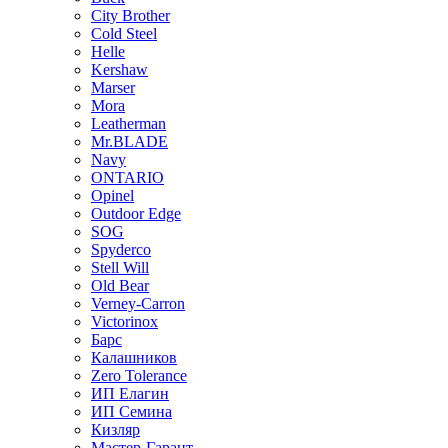
City Brother
Cold Steel
Helle
Kershaw
Marser
Mora
Leatherman
Mr.BLADE
Navy
ONTARIO
Opinel
Outdoor Edge
SOG
Spyderco
Stell Will
Old Bear
Verney-Carron
Victorinox
Барс
Калашников
Zero Tolerance
ИП Елагин
ИП Семина
Кизляр
Мастер-Гарант