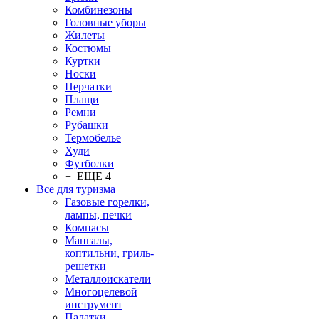
Комбинезоны
Головные уборы
Жилеты
Костюмы
Куртки
Носки
Перчатки
Плащи
Ремни
Рубашки
Термобелье
Худи
Футболки
+ ЕЩЕ 4
Все для туризма
Газовые горелки,
лампы, печки
Компасы
Мангалы,
коптильни, гриль-
решетки
Металлоискатели
Многоцелевой
инструмент
Палатки