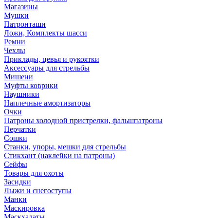
Магазины
Мушки
Патронташи
Ложи, Комплекты шасси
Ремни
Чехлы
Приклады, цевья и рукоятки
Аксессуары для стрельбы
Мишени
Муфты коврики
Наушники
Наплечные амортизаторы
Очки
Патроны холодной пристрелки, фальшпатроны
Перчатки
Сошки
Станки, упоры, мешки для стрельбы
Стикхант (наклейки на патроны)
Сейфы
Товары для охоты
Засидки
Лыжи и снегоступы
Манки
Маскировка
Маскхалаты