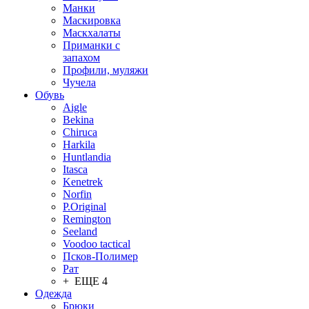
Манки
Маскировка
Маскхалаты
Приманки с
запахом
Профили, муляжи
Чучела
Обувь
Aigle
Bekina
Chiruсa
Harkila
Huntlandia
Itasca
Kenetrek
Norfin
P.Original
Remington
Seeland
Voodoo tactical
Псков-Полимер
Рат
+ ЕЩЕ 4
Одежда
Брюки