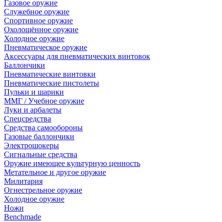
Газовое оружие
Служебное оружие
Спортивное оружие
Охолощённое оружие
Холодное оружие
Пневматическое оружие
Аксессуары для пневматических винтовок
Баллончики
Пневматические винтовки
Пневматические пистолеты
Пульки и шарики
ММГ / Учебное оружие
Луки и арбалеты
Спецсредства
Средства самообороны
Газовые баллончики
Электрошокеры
Сигнальные средства
Оружие имеющее культурную ценность
Метательное и другое оружие
Милитария
Огнестрельное оружие
Холодное оружие
Ножи
Benchmade