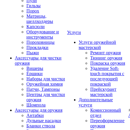
Пули
Гильзы
Порох
Матрицы,
шеллхолдеры
Капсюли
Оборудование и
Услуги
инструменты
Пороховницы
Услуги оружейной
Прокладки
мастерской
Пыжи
Ремонт оружия
Аксессуары для чистки
Тюнинг оружия
оружия
Покраска оружия
Вишеры
Удаление Soft-
Ёршики
touch покрытия с
Наборы для чистки
последующей
Оружейная химия
покраской
Патчи, Тампоны
Прейскурант
Центры для чистки
мастерской
оружия
Дополнительные
Шомпола
услуги
Аксессуары для оружия
Комиссионный
Антабки
отдел
Дульные насадки
Переоформление
Бланки ствола
оружия