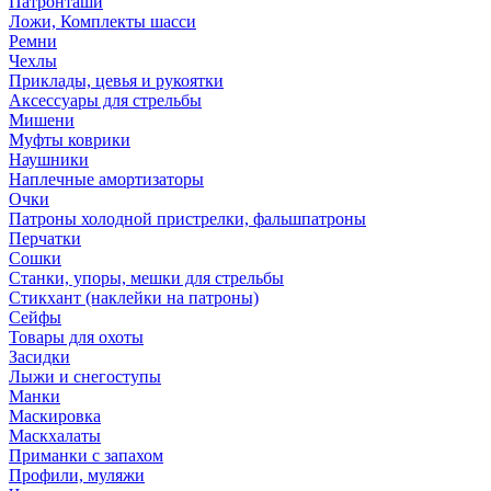
Патронташи
Ложи, Комплекты шасси
Ремни
Чехлы
Приклады, цевья и рукоятки
Аксессуары для стрельбы
Мишени
Муфты коврики
Наушники
Наплечные амортизаторы
Очки
Патроны холодной пристрелки, фальшпатроны
Перчатки
Сошки
Станки, упоры, мешки для стрельбы
Стикхант (наклейки на патроны)
Сейфы
Товары для охоты
Засидки
Лыжи и снегоступы
Манки
Маскировка
Маскхалаты
Приманки с запахом
Профили, муляжи