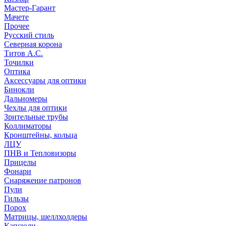
Мастер-Гарант
Мачете
Прочее
Русский стиль
Северная корона
Титов А.С.
Точилки
Оптика
Аксессуары для оптики
Бинокли
Дальномеры
Чехлы для оптики
Зрительные трубы
Коллиматоры
Кронштейны, кольца
ЛЦУ
ПНВ и Тепловизоры
Прицелы
Фонари
Снаряжение патронов
Пули
Гильзы
Порох
Матрицы, шеллхолдеры
Капсюли