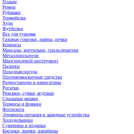
Плащи
Ремни
Рубашки
Термобелье
Худи
Футболки
Все для туризма
Газовые горелки, лампы, печки
Компасы
Мангалы, коптильни, гриль-решетки
Металлоискатели
Многоцелевой инструмент
Палатки
Походная посуда
Противомоскитные средства
Радиостанции и навигаторы
Рогатки
Рюкзаки, сумки, ягдташи
Спальные мешки
Термосы и фляжки
Фотоохота
Элементы питания и зарядные устройства
Холодильники
Сувениры и подарки
Брелоки, значки, карабины