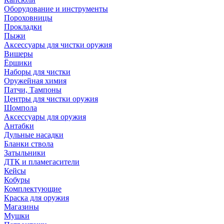
Оборудование и инструменты
Пороховницы
Прокладки
Пыжи
Аксессуары для чистки оружия
Вишеры
Ёршики
Наборы для чистки
Оружейная химия
Патчи, Тампоны
Центры для чистки оружия
Шомпола
Аксессуары для оружия
Антабки
Дульные насадки
Бланки ствола
Затыльники
ДТК и пламегасители
Кейсы
Кобуры
Комплектующие
Краска для оружия
Магазины
Мушки