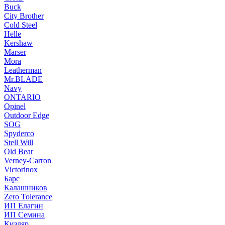
Buck
City Brother
Cold Steel
Helle
Kershaw
Marser
Mora
Leatherman
Mr.BLADE
Navy
ONTARIO
Opinel
Outdoor Edge
SOG
Spyderco
Stell Will
Old Bear
Verney-Carron
Victorinox
Барс
Калашников
Zero Tolerance
ИП Елагин
ИП Семина
Кизляр