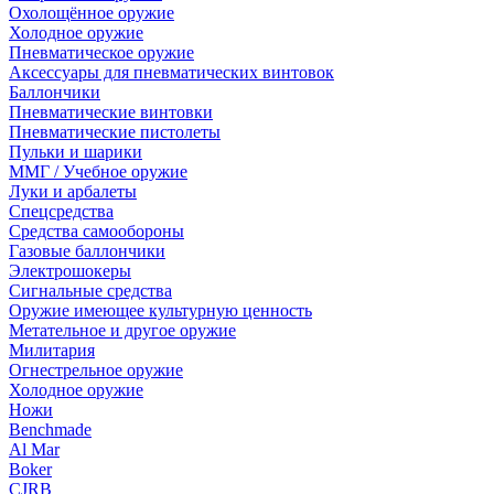
Охолощённое оружие
Холодное оружие
Пневматическое оружие
Аксессуары для пневматических винтовок
Баллончики
Пневматические винтовки
Пневматические пистолеты
Пульки и шарики
ММГ / Учебное оружие
Луки и арбалеты
Спецсредства
Средства самообороны
Газовые баллончики
Электрошокеры
Сигнальные средства
Оружие имеющее культурную ценность
Метательное и другое оружие
Милитария
Огнестрельное оружие
Холодное оружие
Ножи
Benchmade
Al Mar
Boker
CJRB