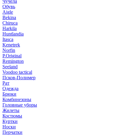
Чучела
Обувь
Aigle
Bekina
Chiruсa
Harkila
Huntlandia
Itasca
Kenetrek
Norfin
P.Original
Remington
Seeland
Voodoo tactical
Псков-Полимер
Рат
Одежда
Брюки
Комбинезоны
Головные уборы
Жилеты
Костюмы
Куртки
Носки
Перчатки