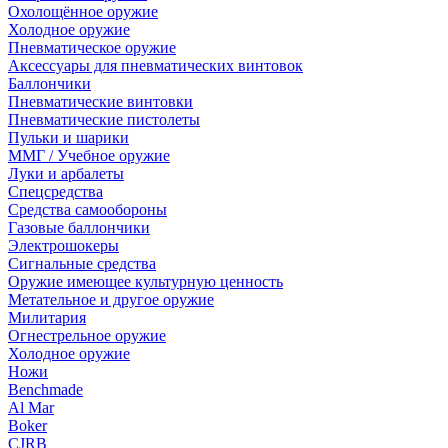
Охолощённое оружие
Холодное оружие
Пневматическое оружие
Аксессуары для пневматических винтовок
Баллончики
Пневматические винтовки
Пневматические пистолеты
Пульки и шарики
ММГ / Учебное оружие
Луки и арбалеты
Спецсредства
Средства самообороны
Газовые баллончики
Электрошокеры
Сигнальные средства
Оружие имеющее культурную ценность
Метательное и другое оружие
Милитария
Огнестрельное оружие
Холодное оружие
Ножи
Benchmade
Al Mar
Boker
CJRB