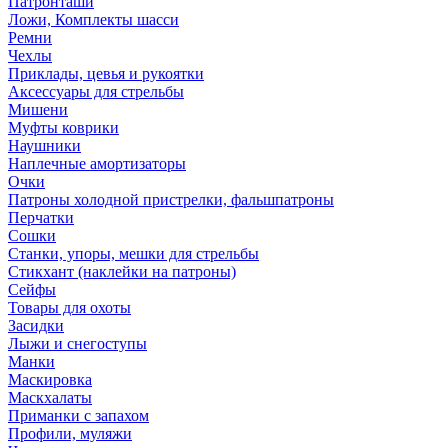
Патронташи
Ложи, Комплекты шасси
Ремни
Чехлы
Приклады, цевья и рукоятки
Аксессуары для стрельбы
Мишени
Муфты коврики
Наушники
Наплечные амортизаторы
Очки
Патроны холодной пристрелки, фальшпатроны
Перчатки
Сошки
Станки, упоры, мешки для стрельбы
Стикхант (наклейки на патроны)
Сейфы
Товары для охоты
Засидки
Лыжи и снегоступы
Манки
Маскировка
Маскхалаты
Приманки с запахом
Профили, муляжи