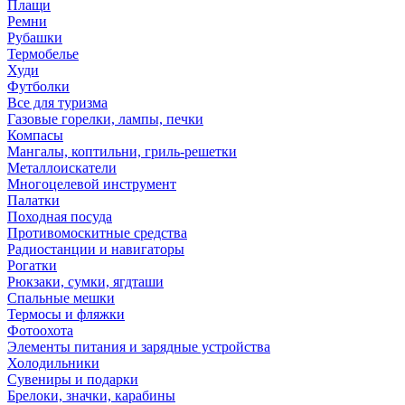
Плащи
Ремни
Рубашки
Термобелье
Худи
Футболки
Все для туризма
Газовые горелки, лампы, печки
Компасы
Мангалы, коптильни, гриль-решетки
Металлоискатели
Многоцелевой инструмент
Палатки
Походная посуда
Противомоскитные средства
Радиостанции и навигаторы
Рогатки
Рюкзаки, сумки, ягдташи
Спальные мешки
Термосы и фляжки
Фотоохота
Элементы питания и зарядные устройства
Холодильники
Сувениры и подарки
Брелоки, значки, карабины