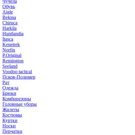
Чучела
Обувь
Aigle
Bekina
Chiruсa
Harkila
Huntlandia
Itasca
Kenetrek
Norfin
P.Original
Remington
Seeland
Voodoo tactical
Псков-Полимер
Рат
Одежда
Брюки
Комбинезоны
Головные уборы
Жилеты
Костюмы
Куртки
Носки
Перчатки