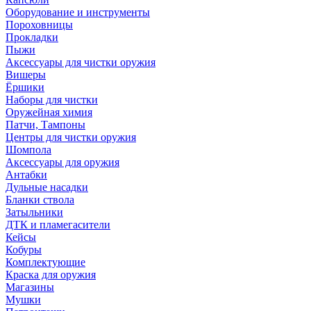
Оборудование и инструменты
Пороховницы
Прокладки
Пыжи
Аксессуары для чистки оружия
Вишеры
Ёршики
Наборы для чистки
Оружейная химия
Патчи, Тампоны
Центры для чистки оружия
Шомпола
Аксессуары для оружия
Антабки
Дульные насадки
Бланки ствола
Затыльники
ДТК и пламегасители
Кейсы
Кобуры
Комплектующие
Краска для оружия
Магазины
Мушки