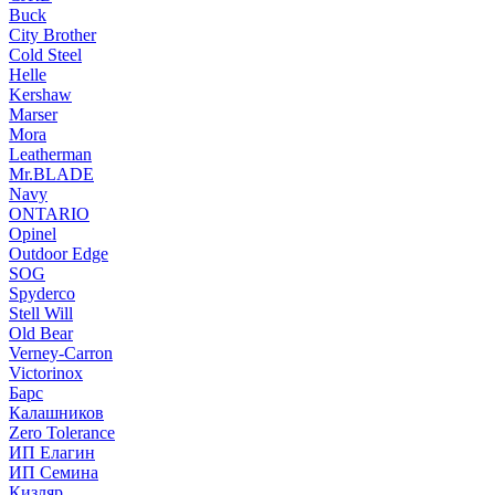
Buck
City Brother
Cold Steel
Helle
Kershaw
Marser
Mora
Leatherman
Mr.BLADE
Navy
ONTARIO
Opinel
Outdoor Edge
SOG
Spyderco
Stell Will
Old Bear
Verney-Carron
Victorinox
Барс
Калашников
Zero Tolerance
ИП Елагин
ИП Семина
Кизляр