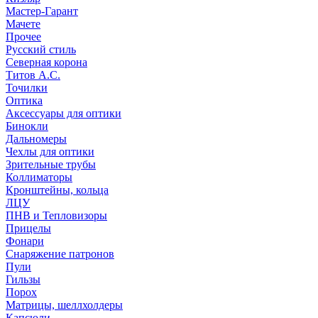
Мастер-Гарант
Мачете
Прочее
Русский стиль
Северная корона
Титов А.С.
Точилки
Оптика
Аксессуары для оптики
Бинокли
Дальномеры
Чехлы для оптики
Зрительные трубы
Коллиматоры
Кронштейны, кольца
ЛЦУ
ПНВ и Тепловизоры
Прицелы
Фонари
Снаряжение патронов
Пули
Гильзы
Порох
Матрицы, шеллхолдеры
Капсюли