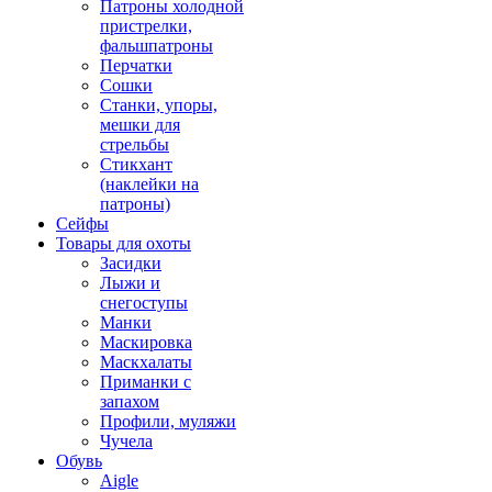
Патроны холодной
пристрелки,
фальшпатроны
Перчатки
Сошки
Станки, упоры,
мешки для
стрельбы
Стикхант
(наклейки на
патроны)
Сейфы
Товары для охоты
Засидки
Лыжи и
снегоступы
Манки
Маскировка
Маскхалаты
Приманки с
запахом
Профили, муляжи
Чучела
Обувь
Aigle