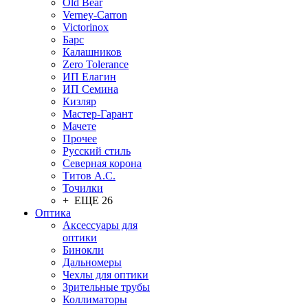
Old Bear
Verney-Carron
Victorinox
Барс
Калашников
Zero Tolerance
ИП Елагин
ИП Семина
Кизляр
Мастер-Гарант
Мачете
Прочее
Русский стиль
Северная корона
Титов А.С.
Точилки
+ ЕЩЕ 26
Оптика
Аксессуары для
оптики
Бинокли
Дальномеры
Чехлы для оптики
Зрительные трубы
Коллиматоры