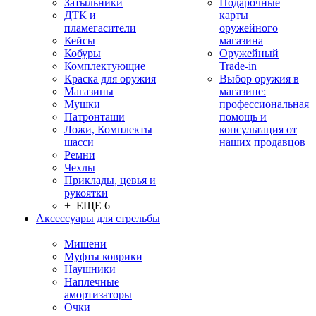
Затыльники
Подарочные
ДТК и
карты
пламегасители
оружейного
Кейсы
магазина
Кобуры
Оружейный
Комплектующие
Trade-in
Краска для оружия
Выбор оружия в
Магазины
магазине:
Мушки
профессиональная
Патронташи
помощь и
Ложи, Комплекты
консультация от
шасси
наших продавцов
Ремни
Чехлы
Приклады, цевья и
рукоятки
+ ЕЩЕ 6
Аксессуары для стрельбы
Мишени
Муфты коврики
Наушники
Наплечные
амортизаторы
Очки