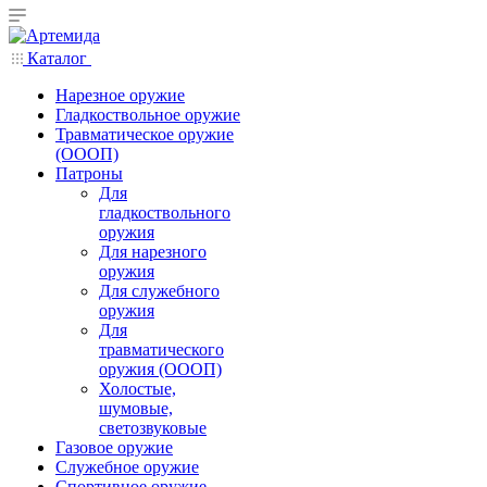
Каталог
Нарезное оружие
Гладкоствольное оружие
Травматическое оружие
(ОООП)
Патроны
Для
гладкоствольного
оружия
Для нарезного
оружия
Для служебного
оружия
Для
травматического
оружия (ОООП)
Холостые,
шумовые,
светозвуковые
Газовое оружие
Служебное оружие
Спортивное оружие