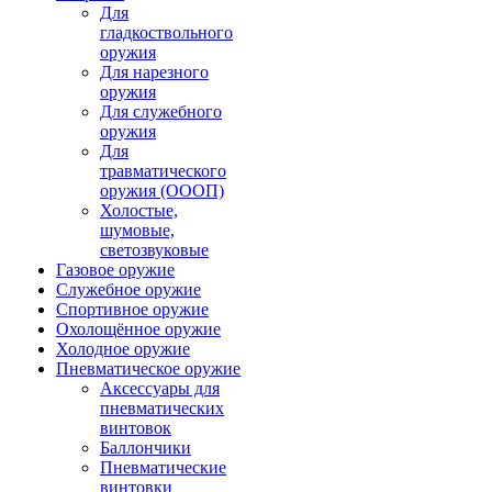
Для
гладкоствольного
оружия
Для нарезного
оружия
Для служебного
оружия
Для
травматического
оружия (ОООП)
Холостые,
шумовые,
светозвуковые
Газовое оружие
Служебное оружие
Спортивное оружие
Охолощённое оружие
Холодное оружие
Пневматическое оружие
Аксессуары для
пневматических
винтовок
Баллончики
Пневматические
винтовки