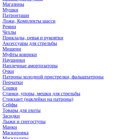
Магазины
Мушки
Патронташи
Ложи, Комплекты шасси
Ремни
Чехлы
Приклады, цевья и рукоятки
Аксессуары для стрельбы
Мишени
Муфты коврики
Наушники
Наплечные амортизаторы
Очки
Патроны холодной пристрелки, фальшпатроны
Перчатки
Сошки
Станки, упоры, мешки для стрельбы
Стикхант (наклейки на патроны)
Сейфы
Товары для охоты
Засидки
Лыжи и снегоступы
Манки
Маскировка
Маскхалаты