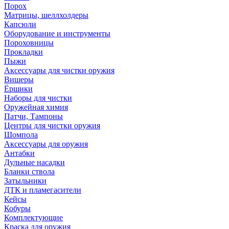
Порох
Матрицы, шеллхолдеры
Капсюли
Оборудование и инструменты
Пороховницы
Прокладки
Пыжи
Аксессуары для чистки оружия
Вишеры
Ёршики
Наборы для чистки
Оружейная химия
Патчи, Тампоны
Центры для чистки оружия
Шомпола
Аксессуары для оружия
Антабки
Дульные насадки
Бланки ствола
Затыльники
ДТК и пламегасители
Кейсы
Кобуры
Комплектующие
Краска для оружия