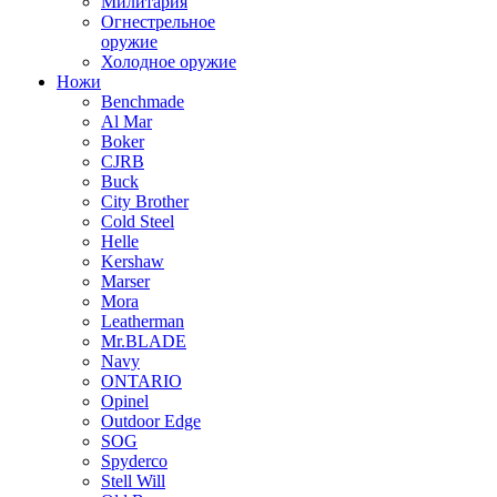
Милитария
Огнестрельное
оружие
Холодное оружие
Ножи
Benchmade
Al Mar
Boker
CJRB
Buck
City Brother
Cold Steel
Helle
Kershaw
Marser
Mora
Leatherman
Mr.BLADE
Navy
ONTARIO
Opinel
Outdoor Edge
SOG
Spyderco
Stell Will