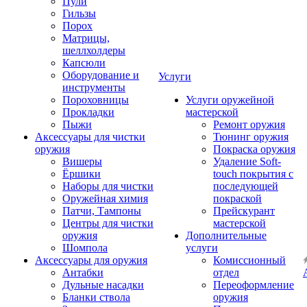
Пули
Гильзы
Порох
Матрицы,
шеллхолдеры
Капсюли
Оборудование и
Услуги
инструменты
Пороховницы
Услуги оружейной
Прокладки
мастерской
Пыжи
Ремонт оружия
Аксессуары для чистки
Тюнинг оружия
оружия
Покраска оружия
Вишеры
Удаление Soft-
Ёршики
touch покрытия с
Наборы для чистки
последующей
Оружейная химия
покраской
Патчи, Тампоны
Прейскурант
Центры для чистки
мастерской
оружия
Дополнительные
Шомпола
услуги
Аксессуары для оружия
Комиссионный
Антабки
отдел
Дульные насадки
Переоформление
Бланки ствола
оружия