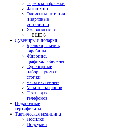
Термосы и фляжки
Фотоохота
Элементы питания
и зарядные
устройства
Холодильники
+ ЕЩЕ 6
Сувениры и подарки
Брелоки, значки,
карабины
Живопись,
графика, гобелены
Сувенирные
наборы, рюмки,
стопки
Часы настенные
Макеты патронов
Чехлы для
телефонов
Подарочные
сертификаты
Тактическая медицина
Носилки
Подсумки