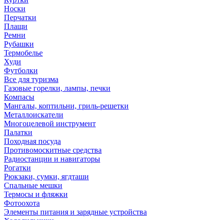
Носки
Перчатки
Плащи
Ремни
Рубашки
Термобелье
Худи
Футболки
Все для туризма
Газовые горелки, лампы, печки
Компасы
Мангалы, коптильни, гриль-решетки
Металлоискатели
Многоцелевой инструмент
Палатки
Походная посуда
Противомоскитные средства
Радиостанции и навигаторы
Рогатки
Рюкзаки, сумки, ягдташи
Спальные мешки
Термосы и фляжки
Фотоохота
Элементы питания и зарядные устройства