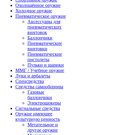
Охолощённое оружие
Холодное оружие
Пневматическое оружие
Аксессуары для
пневматических
винтовок
Баллончики
Пневматические
винтовки
Пневматические
пистолеты
Пульки и шарики
ММГ / Учебное оружие
Луки и арбалеты
Спецсредства
Средства самообороны
Газовые
баллончики
Электрошокеры
Сигнальные средства
Оружие имеющее
культурную ценность
Метательное и
другое оружие