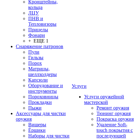
Кронштейны,
кольца
ЛЦУ
ПНВ и
Тепловизоры
Прицелы
Фонари
+ ЕЩЕ 1
Снаряжение патронов
Пули
Гильзы
Порох
Матрицы,
шеллхолдеры
Капсюли
Оборудование и
Услуги
инструменты
Пороховницы
Услуги оружейной
Прокладки
мастерской
Пыжи
Ремонт оружия
Аксессуары для чистки
Тюнинг оружия
оружия
Покраска оружия
Вишеры
Удаление Soft-
Ёршики
touch покрытия с
Наборы для чистки
последующей