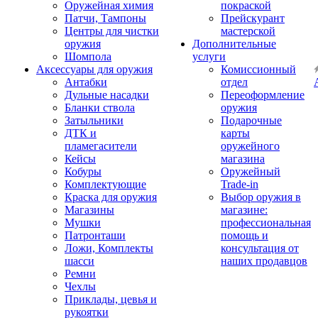
Оружейная химия
покраской
Патчи, Тампоны
Прейскурант
Центры для чистки
мастерской
оружия
Дополнительные
Шомпола
услуги
Аксессуары для оружия
Комиссионный
Антабки
отдел
Дульные насадки
Переоформление
Бланки ствола
оружия
Затыльники
Подарочные
ДТК и
карты
пламегасители
оружейного
Кейсы
магазина
Кобуры
Оружейный
Комплектующие
Trade-in
Краска для оружия
Выбор оружия в
Магазины
магазине:
Мушки
профессиональная
Патронташи
помощь и
Ложи, Комплекты
консультация от
шасси
наших продавцов
Ремни
Чехлы
Приклады, цевья и
рукоятки