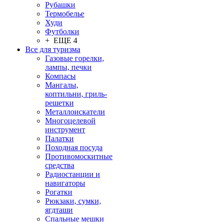
Рубашки
Термобелье
Худи
Футболки
+ ЕЩЕ 4
Все для туризма
Газовые горелки,
лампы, печки
Компасы
Мангалы,
коптильни, гриль-
решетки
Металлоискатели
Многоцелевой
инструмент
Палатки
Походная посуда
Противомоскитные
средства
Радиостанции и
навигаторы
Рогатки
Рюкзаки, сумки,
ягдташи
Спальные мешки