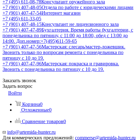
+7 (495) 611-08-78
Консультант оружейного зала
+7 (901) 407-48-05
Отдела по работе с юридическими лицами
+7 (901) 407-47-54
Интернет магазин
+7 (495) 611-33-05
+7 (901) 407-48-15
Консультант не лицензионного зала
+7 (901) 407-47-89
Бухгалтерия. Время работы бухгалтерии, с
понедельника по пятницу, с 11:00 до 18:00, обед с 13:00 до
14:00. Доп.номер:+7(495)611-59-65
+7 (901) 407-47-56
Мастерская: слесарь/мастер-ложевщик.
Звонить только по вопросам ремонта с понедельника по
пятницу с 10 до 19.
+7 (901) 407-47-96
Мастерская: покраска и гравировка.
Звонить с понедельника по пятницу с 10 до 19.
Заказать звонок
Задать вопрос
Войти
Корзина
0
Отложенные
0
Сравнение товаров
0
info@artemida-hunter.ru
Для коммерческих предложений:
commerse@artemida-hunter.ru