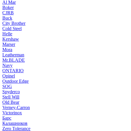
Al Mar
Boker
CJRB
Buck
City Brother
Cold Steel
Helle
Kershaw
Marser
Mora
Leatherman
Mr.BLADE
Navy
ONTARIO
Opinel
Outdoor Edge
SOG
Spyderco
Stell Will
Old Bear
Verney-Carron
Victorinox
Барс
Калашников
Zero Tolerance