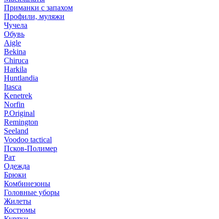
Приманки с запахом
Профили, муляжи
Чучела
Обувь
Aigle
Bekina
Chiruсa
Harkila
Huntlandia
Itasca
Kenetrek
Norfin
P.Original
Remington
Seeland
Voodoo tactical
Псков-Полимер
Рат
Одежда
Брюки
Комбинезоны
Головные уборы
Жилеты
Костюмы
Куртки