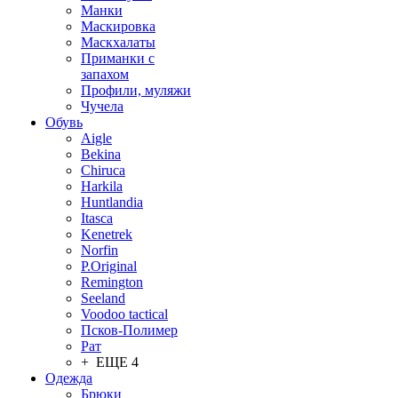
Манки
Маскировка
Маскхалаты
Приманки с
запахом
Профили, муляжи
Чучела
Обувь
Aigle
Bekina
Chiruсa
Harkila
Huntlandia
Itasca
Kenetrek
Norfin
P.Original
Remington
Seeland
Voodoo tactical
Псков-Полимер
Рат
+ ЕЩЕ 4
Одежда
Брюки