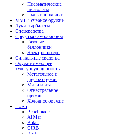
Пневматические
пистолеты
Пульки и шарики
ММГ / Учебное оружие
Луки и арбалеты
Спецсредства
Средства самообороны
Газовые
баллончики
Электрошокеры
Сигнальные средства
Оружие имеющее
культурную ценность
Метательное и
другое оружие
Милитария
Огнестрельное
оружие
Холодное оружие
Ножи
Benchmade
Al Mar
Boker
CJRB
Buck