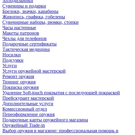
Холодильники
Сувениры и подарки
Брелоки, значки, карабины
Живопись, графика, гобелены
Сувенирные наборы, рюмки, стопки
Часы настенные
Макеты патронов
Чехлы для телефонов
Подарочные сертификаты
Тактическая медицина
Носилки
Подсумки
Услуги
Услуги оружейной мастерской
Ремонт оружия
Тюнинг оружия
Покраска оружия
Удаление Soft-touch покрытия с последующей покраской
Прейскурант мастерской
Дополнительные услуги
Комиссионный отдел
Переоформление оружия
Подарочные карты оружейного магазина
Оружейный Trade-in
Выбор оружия в магазине: профессиональная помощь и