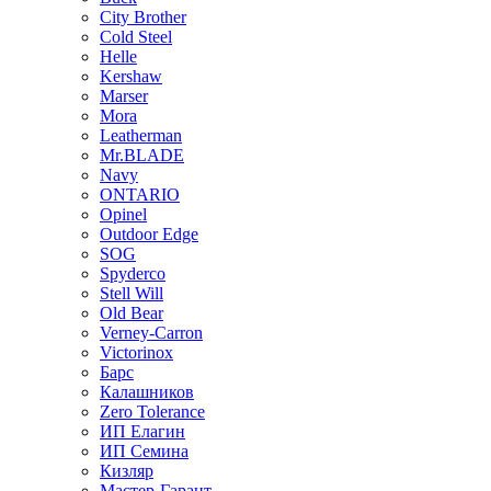
City Brother
Cold Steel
Helle
Kershaw
Marser
Mora
Leatherman
Mr.BLADE
Navy
ONTARIO
Opinel
Outdoor Edge
SOG
Spyderco
Stell Will
Old Bear
Verney-Carron
Victorinox
Барс
Калашников
Zero Tolerance
ИП Елагин
ИП Семина
Кизляр
Мастер-Гарант