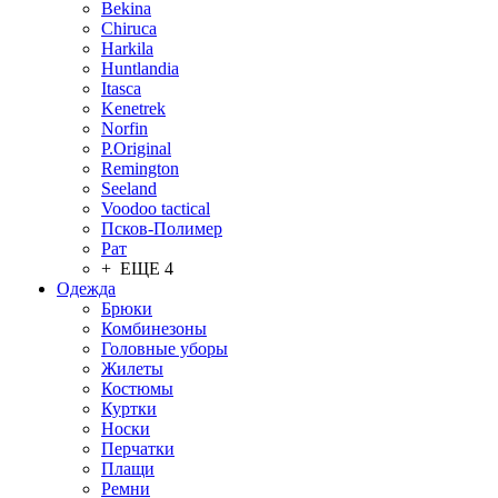
Bekina
Chiruсa
Harkila
Huntlandia
Itasca
Kenetrek
Norfin
P.Original
Remington
Seeland
Voodoo tactical
Псков-Полимер
Рат
+ ЕЩЕ 4
Одежда
Брюки
Комбинезоны
Головные уборы
Жилеты
Костюмы
Куртки
Носки
Перчатки
Плащи
Ремни