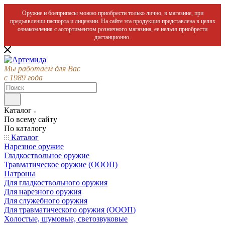
Оружие и боеприпасы можно приобрести только лично, в магазине, при
предъявлении паспорта и лицензии. На сайте эта продукция представлена в целях
ознакомления с ассортиментом розничного магазина, ее нельзя приобрести
дистанционно.
Мы работаем для Вас
с 1989 года
Каталог
По всему сайту
По каталогу
Каталог
Нарезное оружие
Гладкоствольное оружие
Травматическое оружие (ОООП)
Патроны
Для гладкоствольного оружия
Для нарезного оружия
Для служебного оружия
Для травматического оружия (ОООП)
Холостые, шумовые, светозвуковые