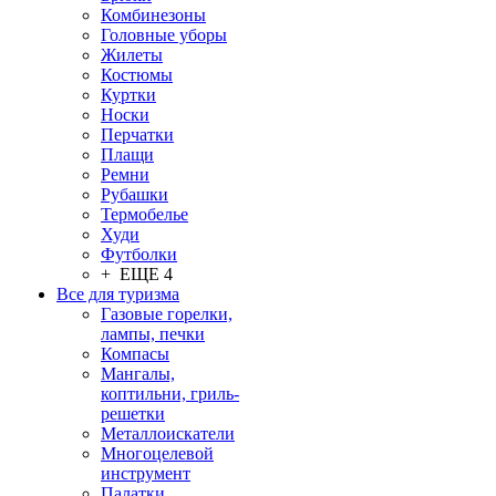
Комбинезоны
Головные уборы
Жилеты
Костюмы
Куртки
Носки
Перчатки
Плащи
Ремни
Рубашки
Термобелье
Худи
Футболки
+ ЕЩЕ 4
Все для туризма
Газовые горелки,
лампы, печки
Компасы
Мангалы,
коптильни, гриль-
решетки
Металлоискатели
Многоцелевой
инструмент
Палатки