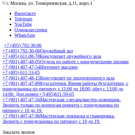
г. Москва, ул. Тимирязевская, д.11, корп.1
Вконтакте
Telegram
YouTube
Одноклассники
WhatsApp
+7 (495) 792-30-06
+7 (495) 792-30-06
Оружейный зал
+7 (495) 611-08-78
Консультант оружейного зала
+7 (901) 407-48-05
Отдела по работе с юридическими лицами
+7 (901) 407-47-54
Интернет магазин
+7 (495) 611-33-05
+7 (901) 407-48-15
Консультант не лицензионного зала
+7 (901) 407-47-89
Бухгалтерия. Время работы бухгалтерии, с
понедельника по пятницу, с 11:00 до 18:00, обед с 13:00 до
14:00. Доп.номер:+7(495)611-59-65
+7 (901) 407-47-56
Мастерская: слесарь/мастер-ложевщик.
Звонить только по вопросам ремонта с понедельника по
пятницу с 10 до 19.
+7 (901) 407-47-96
Мастерская: покраска и гравировка.
Звонить с понедельника по пятницу с 10 до 19.
Заказать звонок