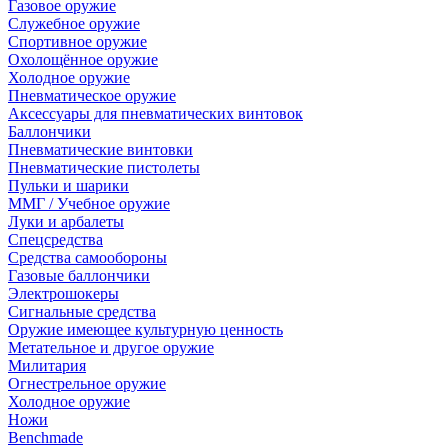
Газовое оружие
Служебное оружие
Спортивное оружие
Охолощённое оружие
Холодное оружие
Пневматическое оружие
Аксессуары для пневматических винтовок
Баллончики
Пневматические винтовки
Пневматические пистолеты
Пульки и шарики
ММГ / Учебное оружие
Луки и арбалеты
Спецсредства
Средства самообороны
Газовые баллончики
Электрошокеры
Сигнальные средства
Оружие имеющее культурную ценность
Метательное и другое оружие
Милитария
Огнестрельное оружие
Холодное оружие
Ножи
Benchmade