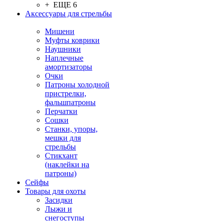
+ ЕЩЕ 6
Аксессуары для стрельбы
Мишени
Муфты коврики
Наушники
Наплечные
амортизаторы
Очки
Патроны холодной
пристрелки,
фальшпатроны
Перчатки
Сошки
Станки, упоры,
мешки для
стрельбы
Стикхант
(наклейки на
патроны)
Сейфы
Товары для охоты
Засидки
Лыжи и
снегоступы