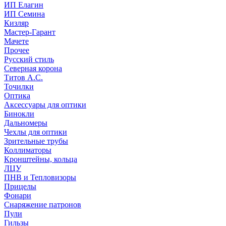
ИП Елагин
ИП Семина
Кизляр
Мастер-Гарант
Мачете
Прочее
Русский стиль
Северная корона
Титов А.С.
Точилки
Оптика
Аксессуары для оптики
Бинокли
Дальномеры
Чехлы для оптики
Зрительные трубы
Коллиматоры
Кронштейны, кольца
ЛЦУ
ПНВ и Тепловизоры
Прицелы
Фонари
Снаряжение патронов
Пули
Гильзы