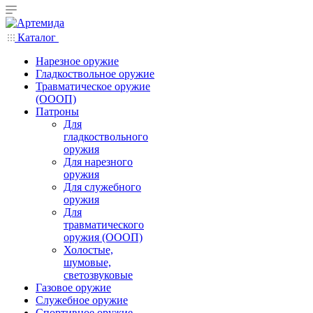
Каталог
Нарезное оружие
Гладкоствольное оружие
Травматическое оружие
(ОООП)
Патроны
Для
гладкоствольного
оружия
Для нарезного
оружия
Для служебного
оружия
Для
травматического
оружия (ОООП)
Холостые,
шумовые,
светозвуковые
Газовое оружие
Служебное оружие
Спортивное оружие