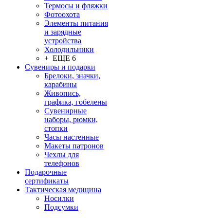
Термосы и фляжки
Фотоохота
Элементы питания
и зарядные
устройства
Холодильники
+ ЕЩЕ 6
Сувениры и подарки
Брелоки, значки,
карабины
Живопись,
графика, гобелены
Сувенирные
наборы, рюмки,
стопки
Часы настенные
Макеты патронов
Чехлы для
телефонов
Подарочные
сертификаты
Тактическая медицина
Носилки
Подсумки