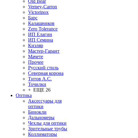
Old Bear
Verney-Carron
Victorinox
Барс
Калашников
Zero Tolerance
ИП Елагин
ИП Семина
Кизляр
Мастер-Гарант
Мачете
Прочее
Русский стиль
Северная корона
Титов А.С.
Точилки
+ ЕЩЕ 26
Оптика
Аксессуары для
оптики
Бинокли
Дальномеры
Чехлы для оптики
Зрительные трубы
Коллиматоры