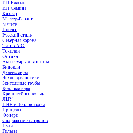
ИП Елагин
ИП Семина
Кизляр
Мастер-Гарант
Мачете
Прочее
Русский стиль
Северная корона
Титов А.С.
Точилки
Оптика
Аксессуары для оптики
Бинокли
Дальномеры
Чехлы для оптики
Зрительные трубы
Коллиматоры
Кронштейны, кольца
ЛЦУ
ПНВ и Тепловизоры
Прицелы
Фонари
Снаряжение патронов
Пули
Гильзы