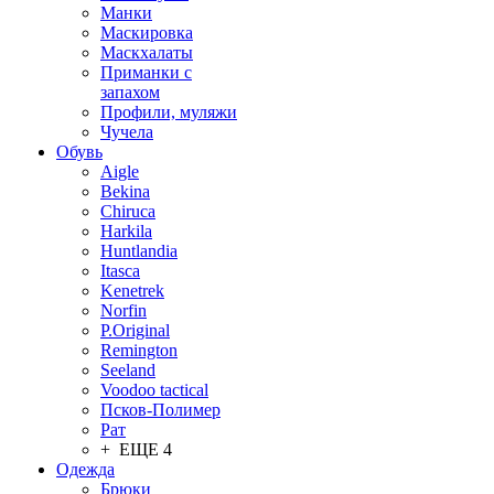
Манки
Маскировка
Маскхалаты
Приманки с
запахом
Профили, муляжи
Чучела
Обувь
Aigle
Bekina
Chiruсa
Harkila
Huntlandia
Itasca
Kenetrek
Norfin
P.Original
Remington
Seeland
Voodoo tactical
Псков-Полимер
Рат
+ ЕЩЕ 4
Одежда
Брюки