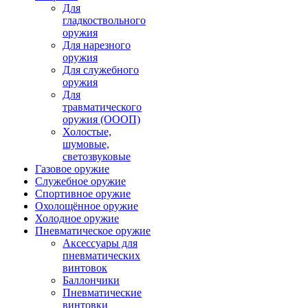
Для
гладкоствольного
оружия
Для нарезного
оружия
Для служебного
оружия
Для
травматического
оружия (ОООП)
Холостые,
шумовые,
светозвуковые
Газовое оружие
Служебное оружие
Спортивное оружие
Охолощённое оружие
Холодное оружие
Пневматическое оружие
Аксессуары для
пневматических
винтовок
Баллончики
Пневматические
винтовки