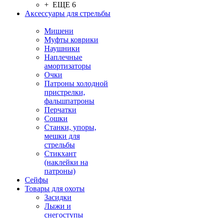
+ ЕЩЕ 6
Аксессуары для стрельбы
Мишени
Муфты коврики
Наушники
Наплечные
амортизаторы
Очки
Патроны холодной
пристрелки,
фальшпатроны
Перчатки
Сошки
Станки, упоры,
мешки для
стрельбы
Стикхант
(наклейки на
патроны)
Сейфы
Товары для охоты
Засидки
Лыжи и
снегоступы