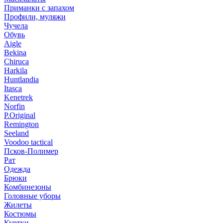
Приманки с запахом
Профили, муляжи
Чучела
Обувь
Aigle
Bekina
Chiruсa
Harkila
Huntlandia
Itasca
Kenetrek
Norfin
P.Original
Remington
Seeland
Voodoo tactical
Псков-Полимер
Рат
Одежда
Брюки
Комбинезоны
Головные уборы
Жилеты
Костюмы
Куртки