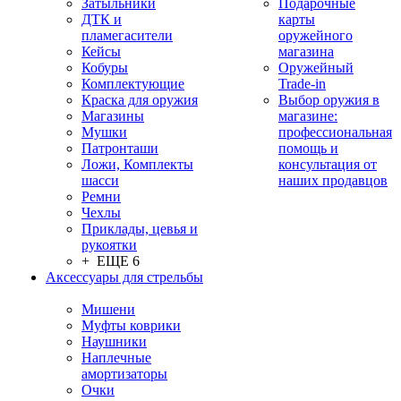
Затыльники
Подарочные
ДТК и
карты
пламегасители
оружейного
Кейсы
магазина
Кобуры
Оружейный
Комплектующие
Trade-in
Краска для оружия
Выбор оружия в
Магазины
магазине:
Мушки
профессиональная
Патронташи
помощь и
Ложи, Комплекты
консультация от
шасси
наших продавцов
Ремни
Чехлы
Приклады, цевья и
рукоятки
+ ЕЩЕ 6
Аксессуары для стрельбы
Мишени
Муфты коврики
Наушники
Наплечные
амортизаторы
Очки