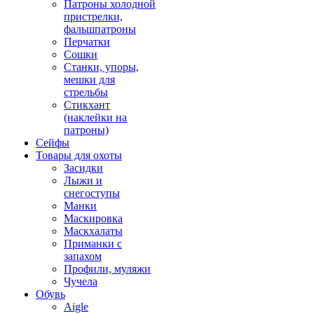
Патроны холодной
пристрелки,
фальшпатроны
Перчатки
Сошки
Станки, упоры,
мешки для
стрельбы
Стикхант
(наклейки на
патроны)
Сейфы
Товары для охоты
Засидки
Лыжи и
снегоступы
Манки
Маскировка
Маскхалаты
Приманки с
запахом
Профили, муляжи
Чучела
Обувь
Aigle