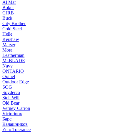
Al Mar
Boker
CJRB
Buck
City Brother
Cold Steel
Helle
Kershaw
Marser
Mora
Leatherman
Mr.BLADE
Navy
ONTARIO
Opinel
Outdoor Edge
SOG
Spyderco
Stell Will
Old Bear
Verney-Carron
Victorinox
Барс
Калашников
Zero Tolerance