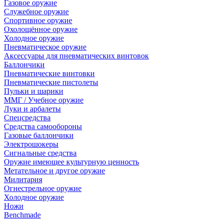
Газовое оружие
Служебное оружие
Спортивное оружие
Охолощённое оружие
Холодное оружие
Пневматическое оружие
Аксессуары для пневматических винтовок
Баллончики
Пневматические винтовки
Пневматические пистолеты
Пульки и шарики
ММГ / Учебное оружие
Луки и арбалеты
Спецсредства
Средства самообороны
Газовые баллончики
Электрошокеры
Сигнальные средства
Оружие имеющее культурную ценность
Метательное и другое оружие
Милитария
Огнестрельное оружие
Холодное оружие
Ножи
Benchmade