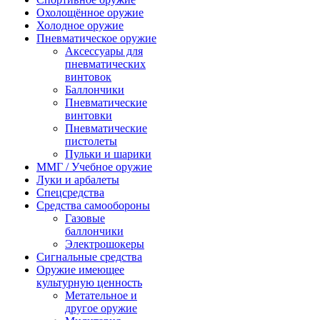
Охолощённое оружие
Холодное оружие
Пневматическое оружие
Аксессуары для
пневматических
винтовок
Баллончики
Пневматические
винтовки
Пневматические
пистолеты
Пульки и шарики
ММГ / Учебное оружие
Луки и арбалеты
Спецсредства
Средства самообороны
Газовые
баллончики
Электрошокеры
Сигнальные средства
Оружие имеющее
культурную ценность
Метательное и
другое оружие