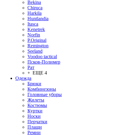
Bekina
Chiruсa
Harkila
Huntlandia
Itasca
Kenetrek
Norfin
P.Original
Remington
Seeland
Voodoo tactical
Псков-Полимер
Рат
+ ЕЩЕ 4
Одежда
Брюки
Комбинезоны
Головные уборы
Жилеты
Костюмы
Куртки
Носки
Перчатки
Плащи
Ремни