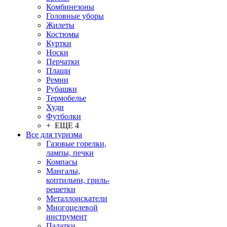
Комбинезоны
Головные уборы
Жилеты
Костюмы
Куртки
Носки
Перчатки
Плащи
Ремни
Рубашки
Термобелье
Худи
Футболки
+ ЕЩЕ 4
Все для туризма
Газовые горелки,
лампы, печки
Компасы
Мангалы,
коптильни, гриль-
решетки
Металлоискатели
Многоцелевой
инструмент
Палатки