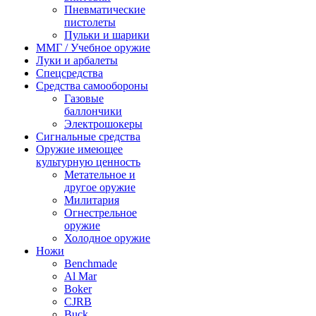
Пневматические
пистолеты
Пульки и шарики
ММГ / Учебное оружие
Луки и арбалеты
Спецсредства
Средства самообороны
Газовые
баллончики
Электрошокеры
Сигнальные средства
Оружие имеющее
культурную ценность
Метательное и
другое оружие
Милитария
Огнестрельное
оружие
Холодное оружие
Ножи
Benchmade
Al Mar
Boker
CJRB
Buck