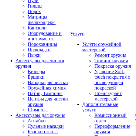
Пули
Гильзы
Порох
Матрицы,
шеллхолдеры
Капсюли
Оборудование и
Услуги
инструменты
Пороховницы
Услуги оружейной
Прокладки
мастерской
Пыжи
Ремонт оружия
Аксессуары для чистки
Тюнинг оружия
оружия
Покраска оружия
Вишеры
Удаление Soft-
Ёршики
touch покрытия с
Наборы для чистки
последующей
Оружейная химия
покраской
Патчи, Тампоны
Прейскурант
Центры для чистки
мастерской
оружия
Дополнительные
Шомпола
услуги
Аксессуары для оружия
Комиссионный
Антабки
отдел
Дульные насадки
Переоформление
Бланки ствола
оружия