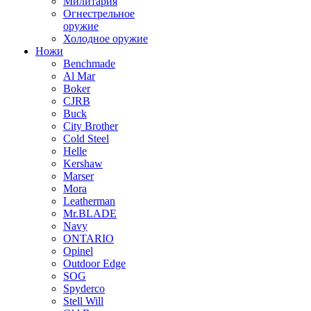
Милитария
Огнестрельное
оружие
Холодное оружие
Ножи
Benchmade
Al Mar
Boker
CJRB
Buck
City Brother
Cold Steel
Helle
Kershaw
Marser
Mora
Leatherman
Mr.BLADE
Navy
ONTARIO
Opinel
Outdoor Edge
SOG
Spyderco
Stell Will