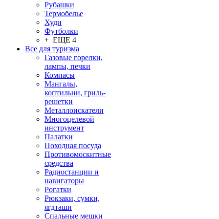
Рубашки
Термобелье
Худи
Футболки
+ ЕЩЕ 4
Все для туризма
Газовые горелки,
лампы, печки
Компасы
Мангалы,
коптильни, гриль-
решетки
Металлоискатели
Многоцелевой
инструмент
Палатки
Походная посуда
Противомоскитные
средства
Радиостанции и
навигаторы
Рогатки
Рюкзаки, сумки,
ягдташи
Спальные мешки