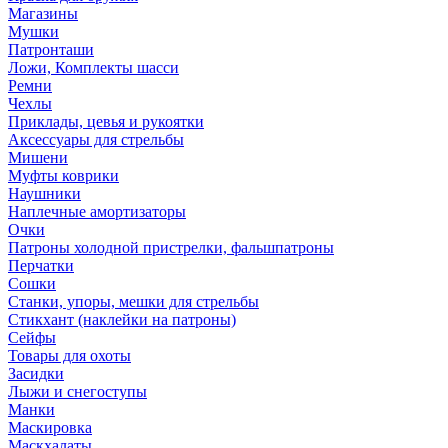
Магазины
Мушки
Патронташи
Ложи, Комплекты шасси
Ремни
Чехлы
Приклады, цевья и рукоятки
Аксессуары для стрельбы
Мишени
Муфты коврики
Наушники
Наплечные амортизаторы
Очки
Патроны холодной пристрелки, фальшпатроны
Перчатки
Сошки
Станки, упоры, мешки для стрельбы
Стикхант (наклейки на патроны)
Сейфы
Товары для охоты
Засидки
Лыжи и снегоступы
Манки
Маскировка
Маскхалаты