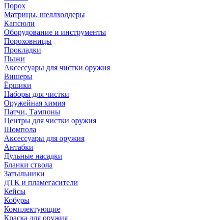
Порох
Матрицы, шеллхолдеры
Капсюли
Оборудование и инструменты
Пороховницы
Прокладки
Пыжи
Аксессуары для чистки оружия
Вишеры
Ёршики
Наборы для чистки
Оружейная химия
Патчи, Тампоны
Центры для чистки оружия
Шомпола
Аксессуары для оружия
Антабки
Дульные насадки
Бланки ствола
Затыльники
ДТК и пламегасители
Кейсы
Кобуры
Комплектующие
Краска для оружия