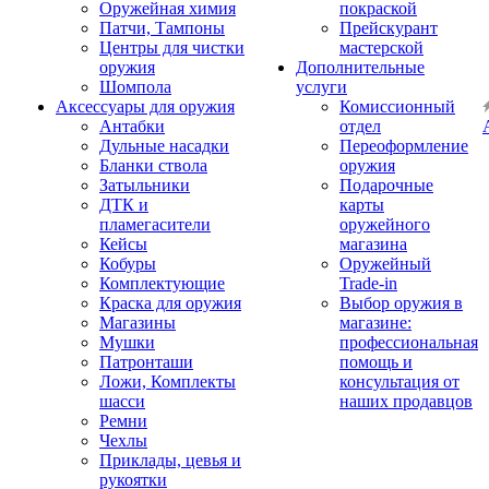
Оружейная химия
покраской
Патчи, Тампоны
Прейскурант
Центры для чистки
мастерской
оружия
Дополнительные
Шомпола
услуги
Аксессуары для оружия
Комиссионный
Антабки
отдел
Дульные насадки
Переоформление
Бланки ствола
оружия
Затыльники
Подарочные
ДТК и
карты
пламегасители
оружейного
Кейсы
магазина
Кобуры
Оружейный
Комплектующие
Trade-in
Краска для оружия
Выбор оружия в
Магазины
магазине:
Мушки
профессиональная
Патронташи
помощь и
Ложи, Комплекты
консультация от
шасси
наших продавцов
Ремни
Чехлы
Приклады, цевья и
рукоятки