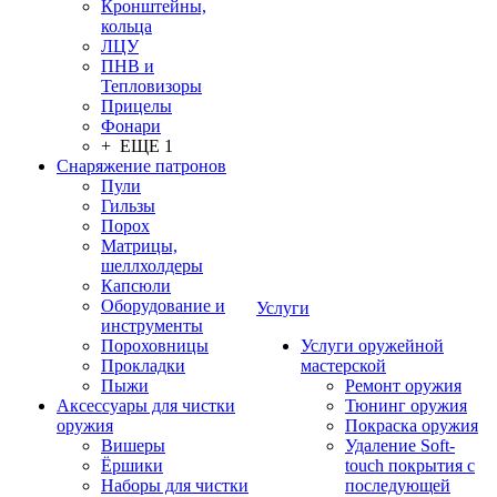
Кронштейны,
кольца
ЛЦУ
ПНВ и
Тепловизоры
Прицелы
Фонари
+ ЕЩЕ 1
Снаряжение патронов
Пули
Гильзы
Порох
Матрицы,
шеллхолдеры
Капсюли
Оборудование и
Услуги
инструменты
Пороховницы
Услуги оружейной
Прокладки
мастерской
Пыжи
Ремонт оружия
Аксессуары для чистки
Тюнинг оружия
оружия
Покраска оружия
Вишеры
Удаление Soft-
Ёршики
touch покрытия с
Наборы для чистки
последующей