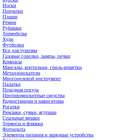
Носки
Перчатки
Плащи
Ремни
Рубашки
Термобелье
Худи
Футболки
Все для туризма
Газовые горелки, лампы, печки
Компасы
Мангалы, коптильни, гриль-решетки
Металлоискатели
Многоцелевой инструмент
Палатки
Походная посуда
Противомоскитные средства
Радиостанции и навигаторы
Рогатки
Рюкзаки, сумки, ягдташи
Спальные мешки
Термосы и фляжки
Фотоохота
Элементы питания и зарядные устройства