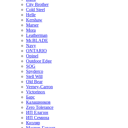
City Brother
Cold Steel
Helle
Kershaw
Marser
Mora
Leatherman
Mr.BLADE
Navy
ONTARIO
Opinel
Outdoor Edge
SOG
Spyderco
Stell Will
Old Bear
Verney-Carron
Victorinox
Барс
Калашников
Zero Tolerance
ИП Елагин
ИП Семина
Кизляр
Мастер-Гарант