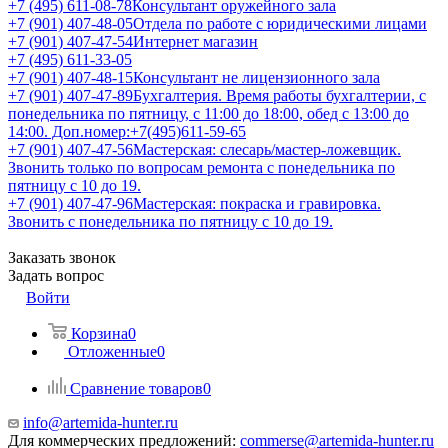
+7 (495) 611-08-78
Консультант оружейного зала
+7 (901) 407-48-05
Отдела по работе с юридическими лицами
+7 (901) 407-47-54
Интернет магазин
+7 (495) 611-33-05
+7 (901) 407-48-15
Консультант не лицензионного зала
+7 (901) 407-47-89
Бухгалтерия. Время работы бухгалтерии, с
понедельника по пятницу, с 11:00 до 18:00, обед с 13:00 до
14:00. Доп.номер:+7(495)611-59-65
+7 (901) 407-47-56
Мастерская: слесарь/мастер-ложевщик.
Звонить только по вопросам ремонта с понедельника по
пятницу с 10 до 19.
+7 (901) 407-47-96
Мастерская: покраска и гравировка.
Звонить с понедельника по пятницу с 10 до 19.
Заказать звонок
Задать вопрос
Войти
Корзина
0
Отложенные
0
Сравнение товаров
0
info@artemida-hunter.ru
Для коммерческих предложений:
commerse@artemida-hunter.ru