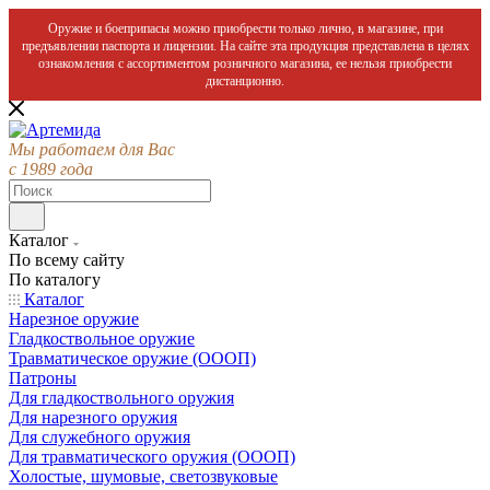
Оружие и боеприпасы можно приобрести только лично, в магазине, при
предъявлении паспорта и лицензии. На сайте эта продукция представлена в целях
ознакомления с ассортиментом розничного магазина, ее нельзя приобрести
дистанционно.
Мы работаем для Вас
с 1989 года
Каталог
По всему сайту
По каталогу
Каталог
Нарезное оружие
Гладкоствольное оружие
Травматическое оружие (ОООП)
Патроны
Для гладкоствольного оружия
Для нарезного оружия
Для служебного оружия
Для травматического оружия (ОООП)
Холостые, шумовые, светозвуковые