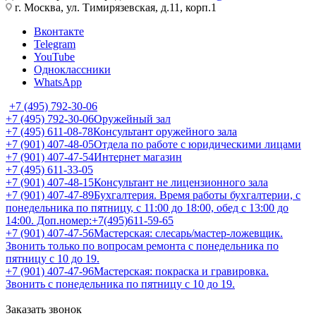
г. Москва, ул. Тимирязевская, д.11, корп.1
Вконтакте
Telegram
YouTube
Одноклассники
WhatsApp
+7 (495) 792-30-06
+7 (495) 792-30-06
Оружейный зал
+7 (495) 611-08-78
Консультант оружейного зала
+7 (901) 407-48-05
Отдела по работе с юридическими лицами
+7 (901) 407-47-54
Интернет магазин
+7 (495) 611-33-05
+7 (901) 407-48-15
Консультант не лицензионного зала
+7 (901) 407-47-89
Бухгалтерия. Время работы бухгалтерии, с
понедельника по пятницу, с 11:00 до 18:00, обед с 13:00 до
14:00. Доп.номер:+7(495)611-59-65
+7 (901) 407-47-56
Мастерская: слесарь/мастер-ложевщик.
Звонить только по вопросам ремонта с понедельника по
пятницу с 10 до 19.
+7 (901) 407-47-96
Мастерская: покраска и гравировка.
Звонить с понедельника по пятницу с 10 до 19.
Заказать звонок