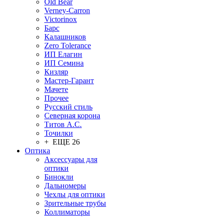
Old Bear
Verney-Carron
Victorinox
Барс
Калашников
Zero Tolerance
ИП Елагин
ИП Семина
Кизляр
Мастер-Гарант
Мачете
Прочее
Русский стиль
Северная корона
Титов А.С.
Точилки
+ ЕЩЕ 26
Оптика
Аксессуары для
оптики
Бинокли
Дальномеры
Чехлы для оптики
Зрительные трубы
Коллиматоры