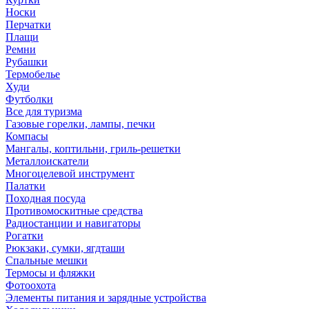
Носки
Перчатки
Плащи
Ремни
Рубашки
Термобелье
Худи
Футболки
Все для туризма
Газовые горелки, лампы, печки
Компасы
Мангалы, коптильни, гриль-решетки
Металлоискатели
Многоцелевой инструмент
Палатки
Походная посуда
Противомоскитные средства
Радиостанции и навигаторы
Рогатки
Рюкзаки, сумки, ягдташи
Спальные мешки
Термосы и фляжки
Фотоохота
Элементы питания и зарядные устройства