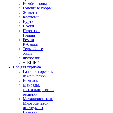
Комбинезоны
Головные уборы
Жилеты
Костюмы
Куртки
Носки
Перчатки
Плащи
Ремни
Рубашки
Термобелье
Худи
Футболки
+ ЕЩЕ 4
Все для туризма
Газовые горелки,
лампы, печки
Компасы
Мангалы,
коптильни, гриль-
решетки
Металлоискатели
Многоцелевой
инструмент
Палатки