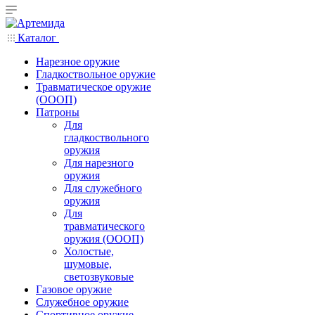
Каталог
Нарезное оружие
Гладкоствольное оружие
Травматическое оружие
(ОООП)
Патроны
Для
гладкоствольного
оружия
Для нарезного
оружия
Для служебного
оружия
Для
травматического
оружия (ОООП)
Холостые,
шумовые,
светозвуковые
Газовое оружие
Служебное оружие
Спортивное оружие