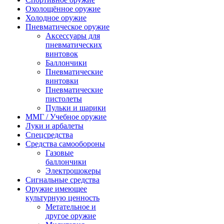
Охолощённое оружие
Холодное оружие
Пневматическое оружие
Аксессуары для
пневматических
винтовок
Баллончики
Пневматические
винтовки
Пневматические
пистолеты
Пульки и шарики
ММГ / Учебное оружие
Луки и арбалеты
Спецсредства
Средства самообороны
Газовые
баллончики
Электрошокеры
Сигнальные средства
Оружие имеющее
культурную ценность
Метательное и
другое оружие