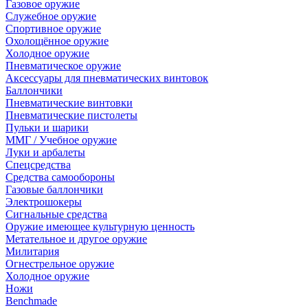
Газовое оружие
Служебное оружие
Спортивное оружие
Охолощённое оружие
Холодное оружие
Пневматическое оружие
Аксессуары для пневматических винтовок
Баллончики
Пневматические винтовки
Пневматические пистолеты
Пульки и шарики
ММГ / Учебное оружие
Луки и арбалеты
Спецсредства
Средства самообороны
Газовые баллончики
Электрошокеры
Сигнальные средства
Оружие имеющее культурную ценность
Метательное и другое оружие
Милитария
Огнестрельное оружие
Холодное оружие
Ножи
Benchmade