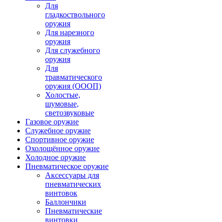
Для
гладкоствольного
оружия
Для нарезного
оружия
Для служебного
оружия
Для
травматического
оружия (ОООП)
Холостые,
шумовые,
светозвуковые
Газовое оружие
Служебное оружие
Спортивное оружие
Охолощённое оружие
Холодное оружие
Пневматическое оружие
Аксессуары для
пневматических
винтовок
Баллончики
Пневматические
винтовки