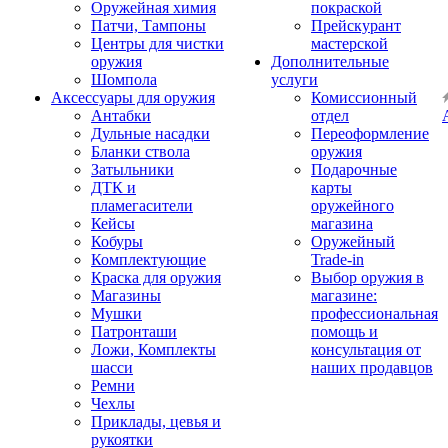
Оружейная химия
покраской
Патчи, Тампоны
Прейскурант
Центры для чистки
мастерской
оружия
Дополнительные
Шомпола
услуги
Аксессуары для оружия
Комиссионный
Антабки
отдел
Дульные насадки
Переоформление
Бланки ствола
оружия
Затыльники
Подарочные
ДТК и
карты
пламегасители
оружейного
Кейсы
магазина
Кобуры
Оружейный
Комплектующие
Trade-in
Краска для оружия
Выбор оружия в
Магазины
магазине:
Мушки
профессиональная
Патронташи
помощь и
Ложи, Комплекты
консультация от
шасси
наших продавцов
Ремни
Чехлы
Приклады, цевья и
рукоятки