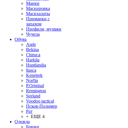
Манки
Маскировка
Маскхалаты
Приманки с
запахом
Профили, муляжи
Чучела
Обувь
Aigle
Bekina
Chiruсa
Harkila
Huntlandia
Itasca
Kenetrek
Norfin
P.Original
Remington
Seeland
Voodoo tactical
Псков-Полимер
Рат
+ ЕЩЕ 4
Одежда
Брюки