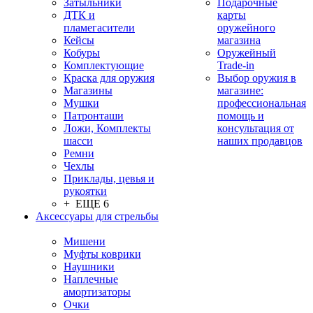
Затыльники
Подарочные
ДТК и
карты
пламегасители
оружейного
Кейсы
магазина
Кобуры
Оружейный
Комплектующие
Trade-in
Краска для оружия
Выбор оружия в
Магазины
магазине:
Мушки
профессиональная
Патронташи
помощь и
Ложи, Комплекты
консультация от
шасси
наших продавцов
Ремни
Чехлы
Приклады, цевья и
рукоятки
+ ЕЩЕ 6
Аксессуары для стрельбы
Мишени
Муфты коврики
Наушники
Наплечные
амортизаторы
Очки