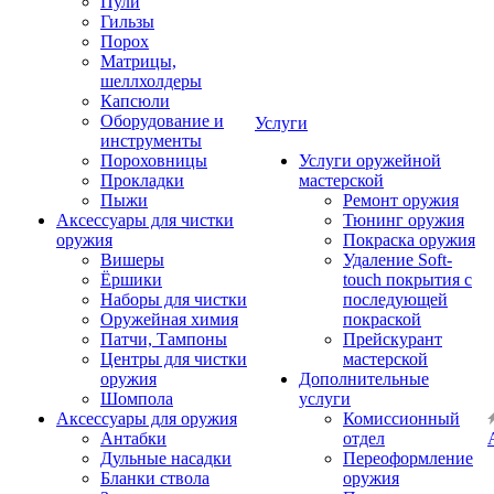
Пули
Гильзы
Порох
Матрицы,
шеллхолдеры
Капсюли
Оборудование и
Услуги
инструменты
Пороховницы
Услуги оружейной
Прокладки
мастерской
Пыжи
Ремонт оружия
Аксессуары для чистки
Тюнинг оружия
оружия
Покраска оружия
Вишеры
Удаление Soft-
Ёршики
touch покрытия с
Наборы для чистки
последующей
Оружейная химия
покраской
Патчи, Тампоны
Прейскурант
Центры для чистки
мастерской
оружия
Дополнительные
Шомпола
услуги
Аксессуары для оружия
Комиссионный
Антабки
отдел
Дульные насадки
Переоформление
Бланки ствола
оружия