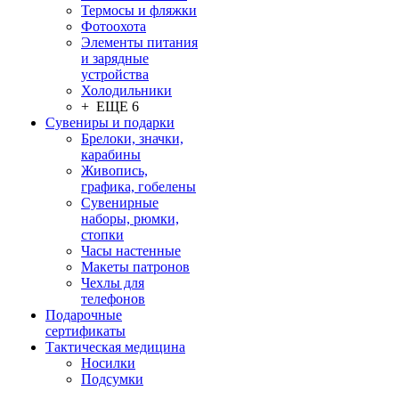
Термосы и фляжки
Фотоохота
Элементы питания
и зарядные
устройства
Холодильники
+ ЕЩЕ 6
Сувениры и подарки
Брелоки, значки,
карабины
Живопись,
графика, гобелены
Сувенирные
наборы, рюмки,
стопки
Часы настенные
Макеты патронов
Чехлы для
телефонов
Подарочные
сертификаты
Тактическая медицина
Носилки
Подсумки