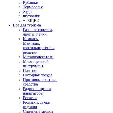
Рубашки
Термобелье
Худи
Футболки
+ ЕЩЕ 4
Все для туризма
Газовые горелки,
лампы, печки
Компасы
Мангалы,
коптильни, гриль-
решетки
Металлоискатели
Многоцелевой
инструмент
Палатки
Походная посуда
Противомоскитные
средства
Радиостанции и
навигаторы
Рогатки
Рюкзаки, сумки,
ягдташи
Спальные мешки