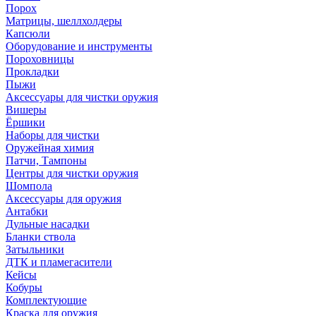
Порох
Матрицы, шеллхолдеры
Капсюли
Оборудование и инструменты
Пороховницы
Прокладки
Пыжи
Аксессуары для чистки оружия
Вишеры
Ёршики
Наборы для чистки
Оружейная химия
Патчи, Тампоны
Центры для чистки оружия
Шомпола
Аксессуары для оружия
Антабки
Дульные насадки
Бланки ствола
Затыльники
ДТК и пламегасители
Кейсы
Кобуры
Комплектующие
Краска для оружия