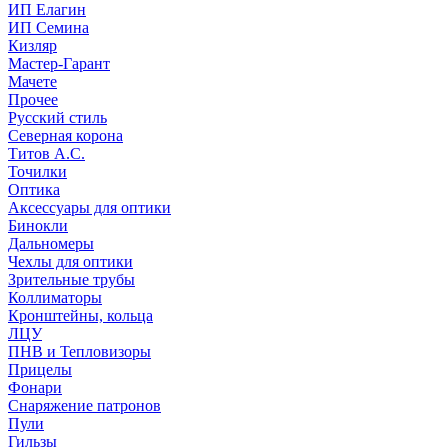
ИП Елагин
ИП Семина
Кизляр
Мастер-Гарант
Мачете
Прочее
Русский стиль
Северная корона
Титов А.С.
Точилки
Оптика
Аксессуары для оптики
Бинокли
Дальномеры
Чехлы для оптики
Зрительные трубы
Коллиматоры
Кронштейны, кольца
ЛЦУ
ПНВ и Тепловизоры
Прицелы
Фонари
Снаряжение патронов
Пули
Гильзы