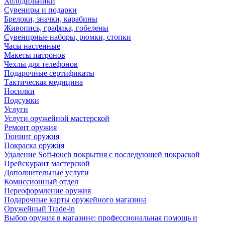
Холодильники
Сувениры и подарки
Брелоки, значки, карабины
Живопись, графика, гобелены
Сувенирные наборы, рюмки, стопки
Часы настенные
Макеты патронов
Чехлы для телефонов
Подарочные сертификаты
Тактическая медицина
Носилки
Подсумки
Услуги
Услуги оружейной мастерской
Ремонт оружия
Тюнинг оружия
Покраска оружия
Удаление Soft-touch покрытия с последующей покраской
Прейскурант мастерской
Дополнительные услуги
Комиссионный отдел
Переоформление оружия
Подарочные карты оружейного магазина
Оружейный Trade-in
Выбор оружия в магазине: профессиональная помощь и