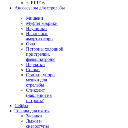
+ ЕЩЕ 6
Аксессуары для стрельбы
Мишени
Муфты коврики
Наушники
Наплечные
амортизаторы
Очки
Патроны холодной
пристрелки,
фальшпатроны
Перчатки
Сошки
Станки, упоры,
мешки для
стрельбы
Стикхант
(наклейки на
патроны)
Сейфы
Товары для охоты
Засидки
Лыжи и
снегоступы