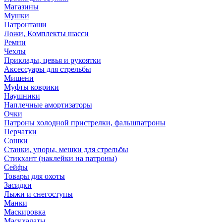
Магазины
Мушки
Патронташи
Ложи, Комплекты шасси
Ремни
Чехлы
Приклады, цевья и рукоятки
Аксессуары для стрельбы
Мишени
Муфты коврики
Наушники
Наплечные амортизаторы
Очки
Патроны холодной пристрелки, фальшпатроны
Перчатки
Сошки
Станки, упоры, мешки для стрельбы
Стикхант (наклейки на патроны)
Сейфы
Товары для охоты
Засидки
Лыжи и снегоступы
Манки
Маскировка
Маскхалаты