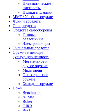
Пневматические
пистолеты
Пульки и шарики
ММГ / Учебное оружие
Луки и арбалеты
Спецсредства
Средства самообороны
Газовые
баллончики
Электрошокеры
Сигнальные средства
Оружие имеющее
культурную ценность
Метательное и
другое оружие
Милитария
Огнестрельное
оружие
Холодное оружие
Ножи
Benchmade
Al Mar
Boker
CJRB
Buck