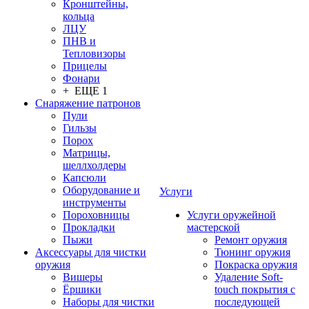
Кронштейны,
кольца
ЛЦУ
ПНВ и
Тепловизоры
Прицелы
Фонари
+ ЕЩЕ 1
Снаряжение патронов
Пули
Гильзы
Порох
Матрицы,
шеллхолдеры
Капсюли
Оборудование и
Услуги
инструменты
Пороховницы
Услуги оружейной
Прокладки
мастерской
Пыжи
Ремонт оружия
Аксессуары для чистки
Тюнинг оружия
оружия
Покраска оружия
Вишеры
Удаление Soft-
Ёршики
touch покрытия с
Наборы для чистки
последующей