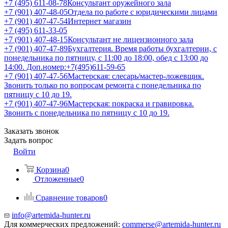
+7 (495) 611-08-78
Консультант оружейного зала
+7 (901) 407-48-05
Отдела по работе с юридическими лицами
+7 (901) 407-47-54
Интернет магазин
+7 (495) 611-33-05
+7 (901) 407-48-15
Консультант не лицензионного зала
+7 (901) 407-47-89
Бухгалтерия. Время работы бухгалтерии, с
понедельника по пятницу, с 11:00 до 18:00, обед с 13:00 до
14:00. Доп.номер:+7(495)611-59-65
+7 (901) 407-47-56
Мастерская: слесарь/мастер-ложевщик.
Звонить только по вопросам ремонта с понедельника по
пятницу с 10 до 19.
+7 (901) 407-47-96
Мастерская: покраска и гравировка.
Звонить с понедельника по пятницу с 10 до 19.
Заказать звонок
Задать вопрос
Войти
Корзина
0
Отложенные
0
Сравнение товаров
0
info@artemida-hunter.ru
Для коммерческих предложений:
commerse@artemida-hunter.ru