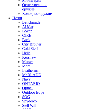
Милитария
Огнестрельное
оружие
Холодное оружие
Ножи
Benchmade
Al Mar
Boker
CJRB
Buck
City Brother
Cold Steel
Helle
Kershaw
Marser
Mora
Leatherman
Mr.BLADE
Navy
ONTARIO
Opinel
Outdoor Edge
SOG
Spyderco
Stell Will