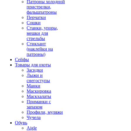
Патроны холодной
пристрелки,
фальшпатроны
Перчатки
Сошки
Станки, упоры,
мешки для
стрельбы
Стикхант
(наклейки на
патроны)
Сейфы
Товары для охоты
Засидки
Лыжи и
снегоступы
Манки
Маскировка
Маскхалаты
Приманки с
запахом
Профили, муляжи
Чучела
Обувь
Aigle