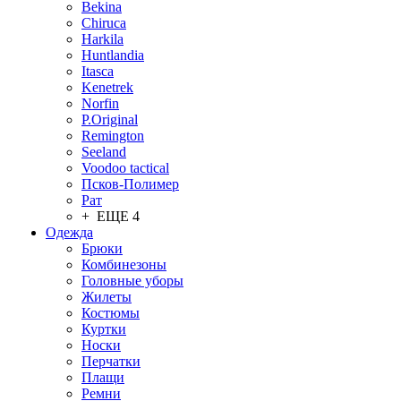
Bekina
Chiruсa
Harkila
Huntlandia
Itasca
Kenetrek
Norfin
P.Original
Remington
Seeland
Voodoo tactical
Псков-Полимер
Рат
+ ЕЩЕ 4
Одежда
Брюки
Комбинезоны
Головные уборы
Жилеты
Костюмы
Куртки
Носки
Перчатки
Плащи
Ремни