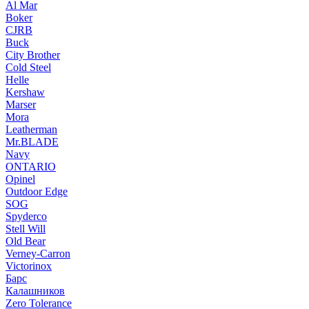
Al Mar
Boker
CJRB
Buck
City Brother
Cold Steel
Helle
Kershaw
Marser
Mora
Leatherman
Mr.BLADE
Navy
ONTARIO
Opinel
Outdoor Edge
SOG
Spyderco
Stell Will
Old Bear
Verney-Carron
Victorinox
Барс
Калашников
Zero Tolerance