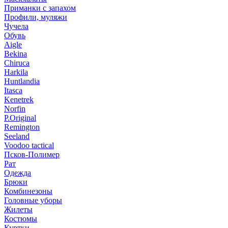
Приманки с запахом
Профили, муляжи
Чучела
Обувь
Aigle
Bekina
Chiruсa
Harkila
Huntlandia
Itasca
Kenetrek
Norfin
P.Original
Remington
Seeland
Voodoo tactical
Псков-Полимер
Рат
Одежда
Брюки
Комбинезоны
Головные уборы
Жилеты
Костюмы
Куртки