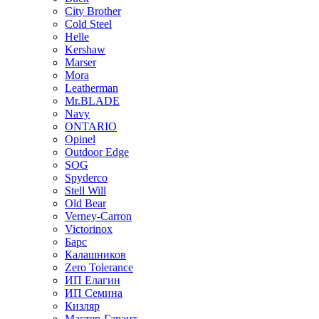
City Brother
Cold Steel
Helle
Kershaw
Marser
Mora
Leatherman
Mr.BLADE
Navy
ONTARIO
Opinel
Outdoor Edge
SOG
Spyderco
Stell Will
Old Bear
Verney-Carron
Victorinox
Барс
Калашников
Zero Tolerance
ИП Елагин
ИП Семина
Кизляр
Мастер-Гарант