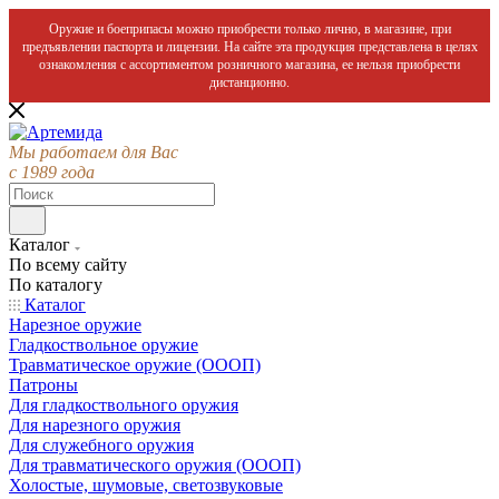
Оружие и боеприпасы можно приобрести только лично, в магазине, при
предъявлении паспорта и лицензии. На сайте эта продукция представлена в целях
ознакомления с ассортиментом розничного магазина, ее нельзя приобрести
дистанционно.
Мы работаем для Вас
с 1989 года
Каталог
По всему сайту
По каталогу
Каталог
Нарезное оружие
Гладкоствольное оружие
Травматическое оружие (ОООП)
Патроны
Для гладкоствольного оружия
Для нарезного оружия
Для служебного оружия
Для травматического оружия (ОООП)
Холостые, шумовые, светозвуковые