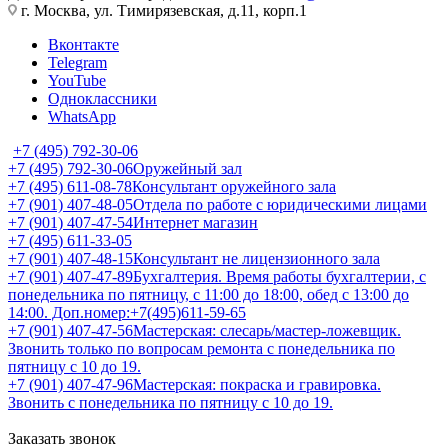
г. Москва, ул. Тимирязевская, д.11, корп.1
Вконтакте
Telegram
YouTube
Одноклассники
WhatsApp
+7 (495) 792-30-06
+7 (495) 792-30-06
Оружейный зал
+7 (495) 611-08-78
Консультант оружейного зала
+7 (901) 407-48-05
Отдела по работе с юридическими лицами
+7 (901) 407-47-54
Интернет магазин
+7 (495) 611-33-05
+7 (901) 407-48-15
Консультант не лицензионного зала
+7 (901) 407-47-89
Бухгалтерия. Время работы бухгалтерии, с
понедельника по пятницу, с 11:00 до 18:00, обед с 13:00 до
14:00. Доп.номер:+7(495)611-59-65
+7 (901) 407-47-56
Мастерская: слесарь/мастер-ложевщик.
Звонить только по вопросам ремонта с понедельника по
пятницу с 10 до 19.
+7 (901) 407-47-96
Мастерская: покраска и гравировка.
Звонить с понедельника по пятницу с 10 до 19.
Заказать звонок