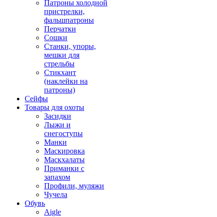
Патроны холодной
пристрелки,
фальшпатроны
Перчатки
Сошки
Станки, упоры,
мешки для
стрельбы
Стикхант
(наклейки на
патроны)
Сейфы
Товары для охоты
Засидки
Лыжи и
снегоступы
Манки
Маскировка
Маскхалаты
Приманки с
запахом
Профили, муляжи
Чучела
Обувь
Aigle