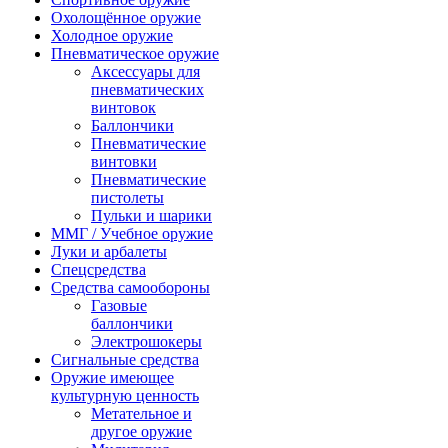
Охолощённое оружие
Холодное оружие
Пневматическое оружие
Аксессуары для
пневматических
винтовок
Баллончики
Пневматические
винтовки
Пневматические
пистолеты
Пульки и шарики
ММГ / Учебное оружие
Луки и арбалеты
Спецсредства
Средства самообороны
Газовые
баллончики
Электрошокеры
Сигнальные средства
Оружие имеющее
культурную ценность
Метательное и
другое оружие