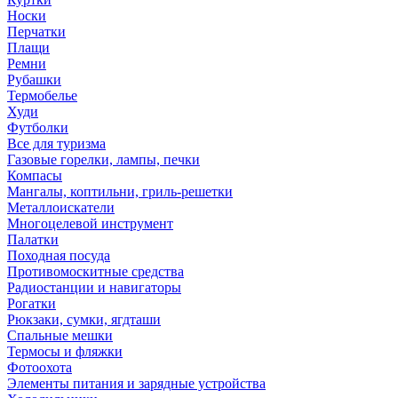
Носки
Перчатки
Плащи
Ремни
Рубашки
Термобелье
Худи
Футболки
Все для туризма
Газовые горелки, лампы, печки
Компасы
Мангалы, коптильни, гриль-решетки
Металлоискатели
Многоцелевой инструмент
Палатки
Походная посуда
Противомоскитные средства
Радиостанции и навигаторы
Рогатки
Рюкзаки, сумки, ягдташи
Спальные мешки
Термосы и фляжки
Фотоохота
Элементы питания и зарядные устройства