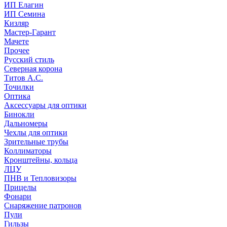
ИП Елагин
ИП Семина
Кизляр
Мастер-Гарант
Мачете
Прочее
Русский стиль
Северная корона
Титов А.С.
Точилки
Оптика
Аксессуары для оптики
Бинокли
Дальномеры
Чехлы для оптики
Зрительные трубы
Коллиматоры
Кронштейны, кольца
ЛЦУ
ПНВ и Тепловизоры
Прицелы
Фонари
Снаряжение патронов
Пули
Гильзы