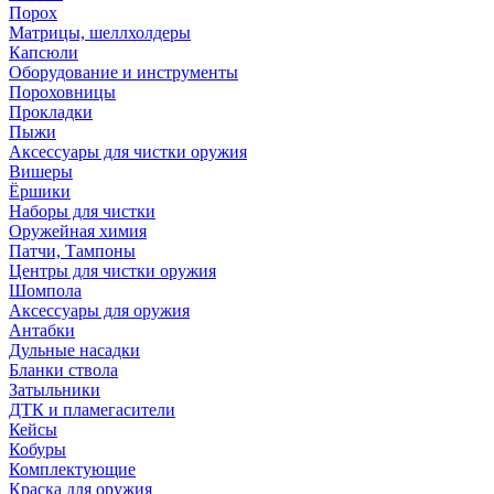
Порох
Матрицы, шеллхолдеры
Капсюли
Оборудование и инструменты
Пороховницы
Прокладки
Пыжи
Аксессуары для чистки оружия
Вишеры
Ёршики
Наборы для чистки
Оружейная химия
Патчи, Тампоны
Центры для чистки оружия
Шомпола
Аксессуары для оружия
Антабки
Дульные насадки
Бланки ствола
Затыльники
ДТК и пламегасители
Кейсы
Кобуры
Комплектующие
Краска для оружия