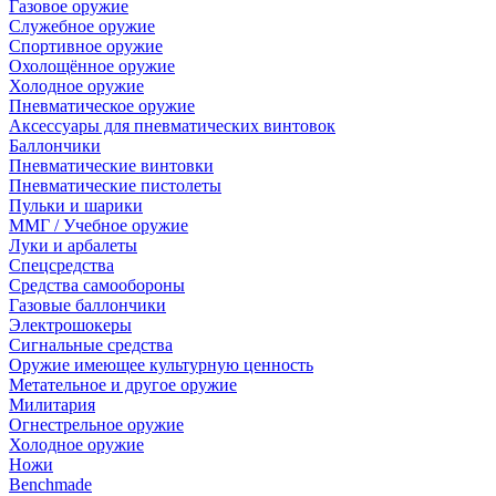
Газовое оружие
Служебное оружие
Спортивное оружие
Охолощённое оружие
Холодное оружие
Пневматическое оружие
Аксессуары для пневматических винтовок
Баллончики
Пневматические винтовки
Пневматические пистолеты
Пульки и шарики
ММГ / Учебное оружие
Луки и арбалеты
Спецсредства
Средства самообороны
Газовые баллончики
Электрошокеры
Сигнальные средства
Оружие имеющее культурную ценность
Метательное и другое оружие
Милитария
Огнестрельное оружие
Холодное оружие
Ножи
Benchmade