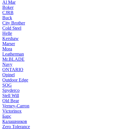
Al Mar
Boker
CJRB
Buck
City Brother
Cold Steel
Helle
Kershaw
Marser
Mora
Leatherman
Mr.BLADE
Navy
ONTARIO
Opinel
Outdoor Edge
SOG
Spyderco
Stell Will
Old Bear
Verney-Carron
Victorinox
Барс
Калашников
Zero Tolerance