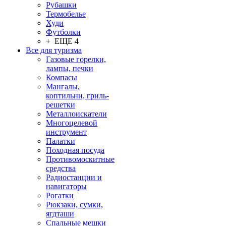
Рубашки
Термобелье
Худи
Футболки
+ ЕЩЕ 4
Все для туризма
Газовые горелки,
лампы, печки
Компасы
Мангалы,
коптильни, гриль-
решетки
Металлоискатели
Многоцелевой
инструмент
Палатки
Походная посуда
Противомоскитные
средства
Радиостанции и
навигаторы
Рогатки
Рюкзаки, сумки,
ягдташи
Спальные мешки