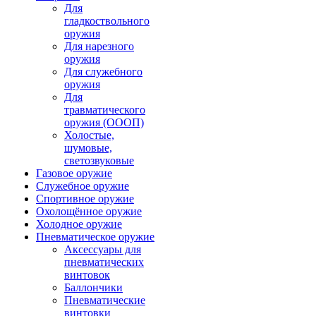
Для
гладкоствольного
оружия
Для нарезного
оружия
Для служебного
оружия
Для
травматического
оружия (ОООП)
Холостые,
шумовые,
светозвуковые
Газовое оружие
Служебное оружие
Спортивное оружие
Охолощённое оружие
Холодное оружие
Пневматическое оружие
Аксессуары для
пневматических
винтовок
Баллончики
Пневматические
винтовки