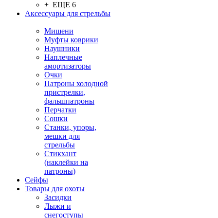
+ ЕЩЕ 6
Аксессуары для стрельбы
Мишени
Муфты коврики
Наушники
Наплечные
амортизаторы
Очки
Патроны холодной
пристрелки,
фальшпатроны
Перчатки
Сошки
Станки, упоры,
мешки для
стрельбы
Стикхант
(наклейки на
патроны)
Сейфы
Товары для охоты
Засидки
Лыжи и
снегоступы