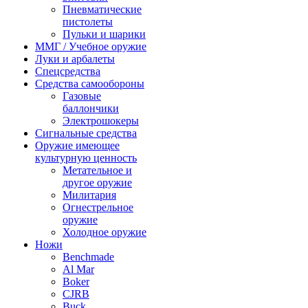
Пневматические
пистолеты
Пульки и шарики
ММГ / Учебное оружие
Луки и арбалеты
Спецсредства
Средства самообороны
Газовые
баллончики
Электрошокеры
Сигнальные средства
Оружие имеющее
культурную ценность
Метательное и
другое оружие
Милитария
Огнестрельное
оружие
Холодное оружие
Ножи
Benchmade
Al Mar
Boker
CJRB
Buck