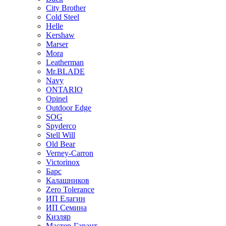
City Brother
Cold Steel
Helle
Kershaw
Marser
Mora
Leatherman
Mr.BLADE
Navy
ONTARIO
Opinel
Outdoor Edge
SOG
Spyderco
Stell Will
Old Bear
Verney-Carron
Victorinox
Барс
Калашников
Zero Tolerance
ИП Елагин
ИП Семина
Кизляр
Мастер-Гарант