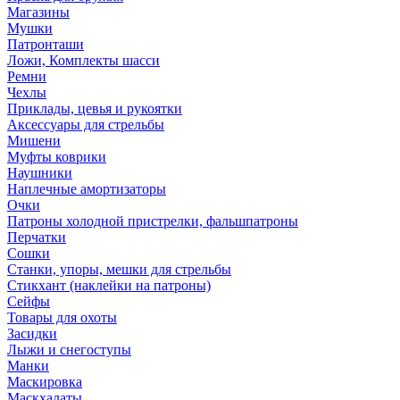
Магазины
Мушки
Патронташи
Ложи, Комплекты шасси
Ремни
Чехлы
Приклады, цевья и рукоятки
Аксессуары для стрельбы
Мишени
Муфты коврики
Наушники
Наплечные амортизаторы
Очки
Патроны холодной пристрелки, фальшпатроны
Перчатки
Сошки
Станки, упоры, мешки для стрельбы
Стикхант (наклейки на патроны)
Сейфы
Товары для охоты
Засидки
Лыжи и снегоступы
Манки
Маскировка
Маскхалаты