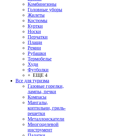
Комбинезоны
Головные уборы
Жилеты
Костюмы
Куртки
Носки
Перчатки
Плащи
Ремни
Рубашки
Термобелье
Худи
Футболки
+ ЕЩЕ 4
Все для туризма
Газовые горелки,
лампы, печки
Компасы
Мангалы,
коптильни, гриль-
решетки
Металлоискатели
Многоцелевой
инструмент
Палатки