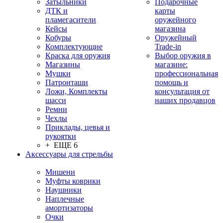
Затыльники
Подарочные
ДТК и
карты
пламегасители
оружейного
Кейсы
магазина
Кобуры
Оружейный
Комплектующие
Trade-in
Краска для оружия
Выбор оружия в
Магазины
магазине:
Мушки
профессиональная
Патронташи
помощь и
Ложи, Комплекты
консультация от
шасси
наших продавцов
Ремни
Чехлы
Приклады, цевья и
рукоятки
+ ЕЩЕ 6
Аксессуары для стрельбы
Мишени
Муфты коврики
Наушники
Наплечные
амортизаторы
Очки