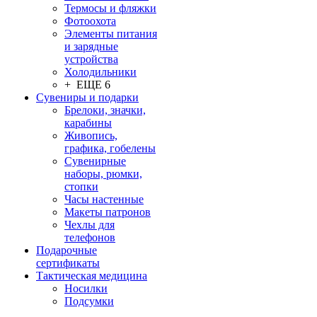
Термосы и фляжки
Фотоохота
Элементы питания
и зарядные
устройства
Холодильники
+ ЕЩЕ 6
Сувениры и подарки
Брелоки, значки,
карабины
Живопись,
графика, гобелены
Сувенирные
наборы, рюмки,
стопки
Часы настенные
Макеты патронов
Чехлы для
телефонов
Подарочные
сертификаты
Тактическая медицина
Носилки
Подсумки