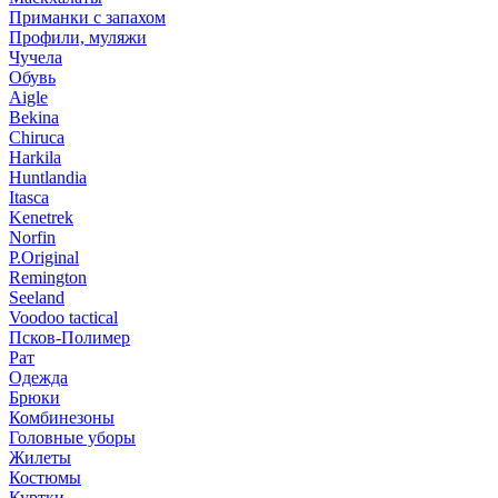
Приманки с запахом
Профили, муляжи
Чучела
Обувь
Aigle
Bekina
Chiruсa
Harkila
Huntlandia
Itasca
Kenetrek
Norfin
P.Original
Remington
Seeland
Voodoo tactical
Псков-Полимер
Рат
Одежда
Брюки
Комбинезоны
Головные уборы
Жилеты
Костюмы
Куртки