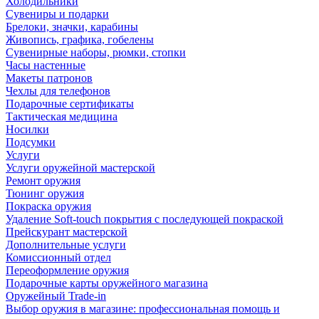
Холодильники
Сувениры и подарки
Брелоки, значки, карабины
Живопись, графика, гобелены
Сувенирные наборы, рюмки, стопки
Часы настенные
Макеты патронов
Чехлы для телефонов
Подарочные сертификаты
Тактическая медицина
Носилки
Подсумки
Услуги
Услуги оружейной мастерской
Ремонт оружия
Тюнинг оружия
Покраска оружия
Удаление Soft-touch покрытия с последующей покраской
Прейскурант мастерской
Дополнительные услуги
Комиссионный отдел
Переоформление оружия
Подарочные карты оружейного магазина
Оружейный Trade-in
Выбор оружия в магазине: профессиональная помощь и