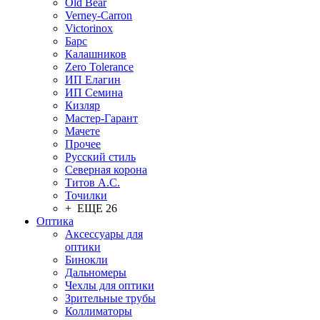
Old Bear
Verney-Carron
Victorinox
Барс
Калашников
Zero Tolerance
ИП Елагин
ИП Семина
Кизляр
Мастер-Гарант
Мачете
Прочее
Русский стиль
Северная корона
Титов А.С.
Точилки
+ ЕЩЕ 26
Оптика
Аксессуары для
оптики
Бинокли
Дальномеры
Чехлы для оптики
Зрительные трубы
Коллиматоры