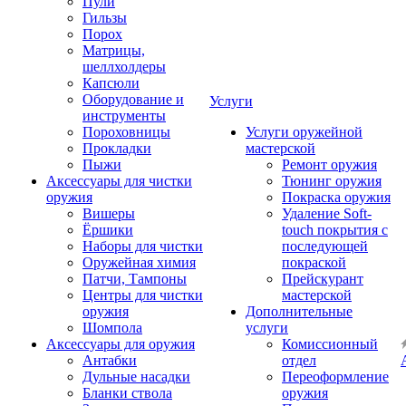
Пули
Гильзы
Порох
Матрицы,
шеллхолдеры
Капсюли
Оборудование и
Услуги
инструменты
Пороховницы
Услуги оружейной
Прокладки
мастерской
Пыжи
Ремонт оружия
Аксессуары для чистки
Тюнинг оружия
оружия
Покраска оружия
Вишеры
Удаление Soft-
Ёршики
touch покрытия с
Наборы для чистки
последующей
Оружейная химия
покраской
Патчи, Тампоны
Прейскурант
Центры для чистки
мастерской
оружия
Дополнительные
Шомпола
услуги
Аксессуары для оружия
Комиссионный
Антабки
отдел
Дульные насадки
Переоформление
Бланки ствола
оружия