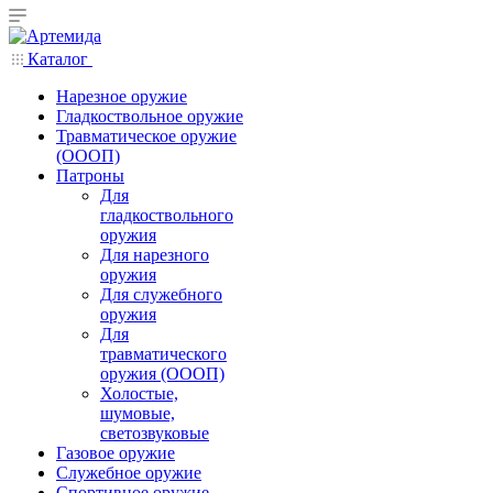
Каталог
Нарезное оружие
Гладкоствольное оружие
Травматическое оружие
(ОООП)
Патроны
Для
гладкоствольного
оружия
Для нарезного
оружия
Для служебного
оружия
Для
травматического
оружия (ОООП)
Холостые,
шумовые,
светозвуковые
Газовое оружие
Служебное оружие
Спортивное оружие