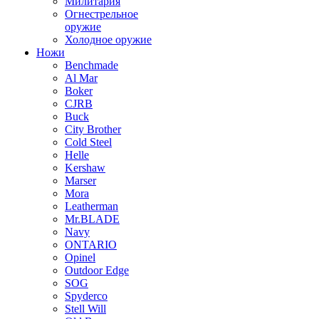
Милитария
Огнестрельное
оружие
Холодное оружие
Ножи
Benchmade
Al Mar
Boker
CJRB
Buck
City Brother
Cold Steel
Helle
Kershaw
Marser
Mora
Leatherman
Mr.BLADE
Navy
ONTARIO
Opinel
Outdoor Edge
SOG
Spyderco
Stell Will