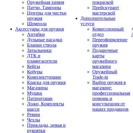
Оружейная химия
покраской
Патчи, Тампоны
Прейскурант
Центры для чистки
мастерской
оружия
Дополнительные
Шомпола
услуги
Аксессуары для оружия
Комиссионный
Антабки
отдел
Дульные насадки
Переоформление
Бланки ствола
оружия
Затыльники
Подарочные
ДТК и
карты
пламегасители
оружейного
Кейсы
магазина
Кобуры
Оружейный
Комплектующие
Trade-in
Краска для оружия
Выбор оружия в
Магазины
магазине:
Мушки
профессиональная
Патронташи
помощь и
Ложи, Комплекты
консультация от
шасси
наших продавцов
Ремни
Чехлы
Приклады, цевья и
рукоятки