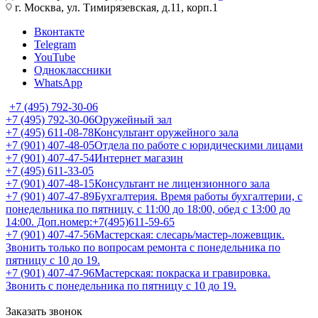
г. Москва, ул. Тимирязевская, д.11, корп.1
Вконтакте
Telegram
YouTube
Одноклассники
WhatsApp
+7 (495) 792-30-06
+7 (495) 792-30-06
Оружейный зал
+7 (495) 611-08-78
Консультант оружейного зала
+7 (901) 407-48-05
Отдела по работе с юридическими лицами
+7 (901) 407-47-54
Интернет магазин
+7 (495) 611-33-05
+7 (901) 407-48-15
Консультант не лицензионного зала
+7 (901) 407-47-89
Бухгалтерия. Время работы бухгалтерии, с
понедельника по пятницу, с 11:00 до 18:00, обед с 13:00 до
14:00. Доп.номер:+7(495)611-59-65
+7 (901) 407-47-56
Мастерская: слесарь/мастер-ложевщик.
Звонить только по вопросам ремонта с понедельника по
пятницу с 10 до 19.
+7 (901) 407-47-96
Мастерская: покраска и гравировка.
Звонить с понедельника по пятницу с 10 до 19.
Заказать звонок