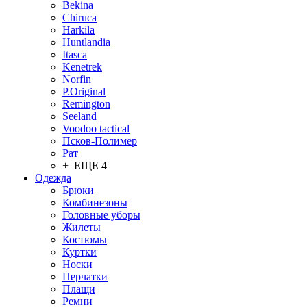
Bekina
Chiruсa
Harkila
Huntlandia
Itasca
Kenetrek
Norfin
P.Original
Remington
Seeland
Voodoo tactical
Псков-Полимер
Рат
+ ЕЩЕ 4
Одежда
Брюки
Комбинезоны
Головные уборы
Жилеты
Костюмы
Куртки
Носки
Перчатки
Плащи
Ремни