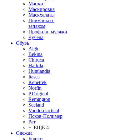
Манки
Маскировка
Маскхалаты
Приманки с
запахом
Профили, муляжи
Чучела
Обувь
Aigle
Bekina
Chiruсa
Harkila
Huntlandia
Itasca
Kenetrek
Norfin
P.Original
Remington
Seeland
Voodoo tactical
Псков-Полимер
Рат
+ ЕЩЕ 4
Одежда
Брюки