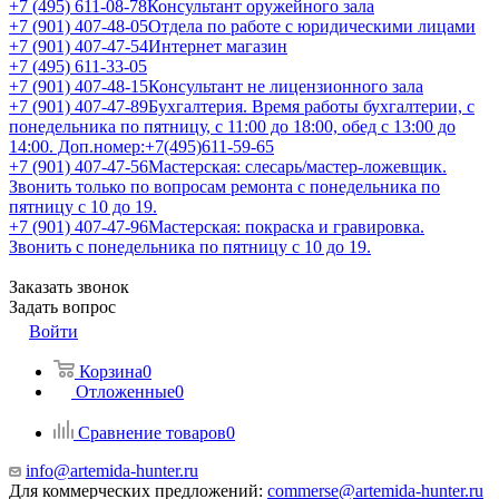
+7 (495) 611-08-78
Консультант оружейного зала
+7 (901) 407-48-05
Отдела по работе с юридическими лицами
+7 (901) 407-47-54
Интернет магазин
+7 (495) 611-33-05
+7 (901) 407-48-15
Консультант не лицензионного зала
+7 (901) 407-47-89
Бухгалтерия. Время работы бухгалтерии, с
понедельника по пятницу, с 11:00 до 18:00, обед с 13:00 до
14:00. Доп.номер:+7(495)611-59-65
+7 (901) 407-47-56
Мастерская: слесарь/мастер-ложевщик.
Звонить только по вопросам ремонта с понедельника по
пятницу с 10 до 19.
+7 (901) 407-47-96
Мастерская: покраска и гравировка.
Звонить с понедельника по пятницу с 10 до 19.
Заказать звонок
Задать вопрос
Войти
Корзина
0
Отложенные
0
Сравнение товаров
0
info@artemida-hunter.ru
Для коммерческих предложений:
commerse@artemida-hunter.ru