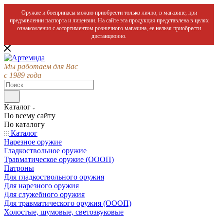
Оружие и боеприпасы можно приобрести только лично, в магазине, при
предъявлении паспорта и лицензии. На сайте эта продукция представлена в целях
ознакомления с ассортиментом розничного магазина, ее нельзя приобрести
дистанционно.
Мы работаем для Вас
с 1989 года
Каталог
По всему сайту
По каталогу
Каталог
Нарезное оружие
Гладкоствольное оружие
Травматическое оружие (ОООП)
Патроны
Для гладкоствольного оружия
Для нарезного оружия
Для служебного оружия
Для травматического оружия (ОООП)
Холостые, шумовые, светозвуковые