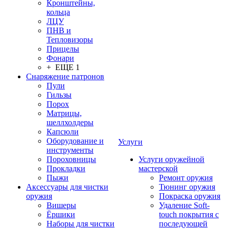
Кронштейны,
кольца
ЛЦУ
ПНВ и
Тепловизоры
Прицелы
Фонари
+ ЕЩЕ 1
Снаряжение патронов
Пули
Гильзы
Порох
Матрицы,
шеллхолдеры
Капсюли
Оборудование и
Услуги
инструменты
Пороховницы
Услуги оружейной
Прокладки
мастерской
Пыжи
Ремонт оружия
Аксессуары для чистки
Тюнинг оружия
оружия
Покраска оружия
Вишеры
Удаление Soft-
Ёршики
touch покрытия с
Наборы для чистки
последующей