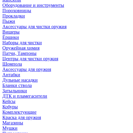
Оборудование и инструменты
Пороховницы
Прокладки
Пыжи
Аксессуары для чистки оружия
Вишеры
Ёршики
Наборы для чистки
Оружейная химия
Патчи, Тампоны
Центры для чистки оружия
Шомпола
Аксессуары для оружия
Антабки
Дульные насадки
Бланки ствола
Затыльники
ДТК и пламегасители
Кейсы
Кобуры
Комплектующие
Краска для оружия
Магазины
Мушки