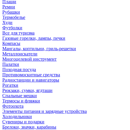
Плащи
Ремни
Рубашки
Термобелье
Худи
Футболки
Все для туризма
Газовые горелки, лампы, печки
Компасы
Мангалы, коптильни, гриль-решетки
Металлоискатели
Многоцелевой инструмент
Палатки
Походная посуда
Противомоскитные средства
Радиостанции и навигаторы
Рогатки
Рюкзаки, сумки, ягдташи
Спальные мешки
Термосы и фляжки
Фотоохота
Элементы питания и зарядные устройства
Холодильники
Сувениры и подарки
Брелоки, значки, карабины