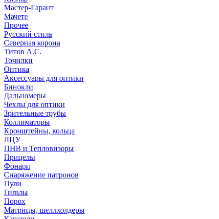
Мастер-Гарант
Мачете
Прочее
Русский стиль
Северная корона
Титов А.С.
Точилки
Оптика
Аксессуары для оптики
Бинокли
Дальномеры
Чехлы для оптики
Зрительные трубы
Коллиматоры
Кронштейны, кольца
ЛЦУ
ПНВ и Тепловизоры
Прицелы
Фонари
Снаряжение патронов
Пули
Гильзы
Порох
Матрицы, шеллхолдеры
Капсюли