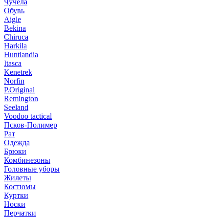
Чучела
Обувь
Aigle
Bekina
Chiruсa
Harkila
Huntlandia
Itasca
Kenetrek
Norfin
P.Original
Remington
Seeland
Voodoo tactical
Псков-Полимер
Рат
Одежда
Брюки
Комбинезоны
Головные уборы
Жилеты
Костюмы
Куртки
Носки
Перчатки