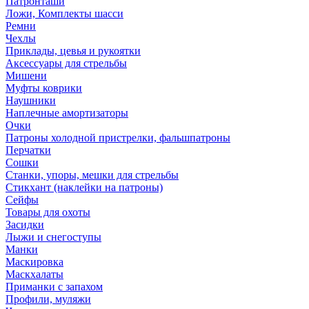
Патронташи
Ложи, Комплекты шасси
Ремни
Чехлы
Приклады, цевья и рукоятки
Аксессуары для стрельбы
Мишени
Муфты коврики
Наушники
Наплечные амортизаторы
Очки
Патроны холодной пристрелки, фальшпатроны
Перчатки
Сошки
Станки, упоры, мешки для стрельбы
Стикхант (наклейки на патроны)
Сейфы
Товары для охоты
Засидки
Лыжи и снегоступы
Манки
Маскировка
Маскхалаты
Приманки с запахом
Профили, муляжи