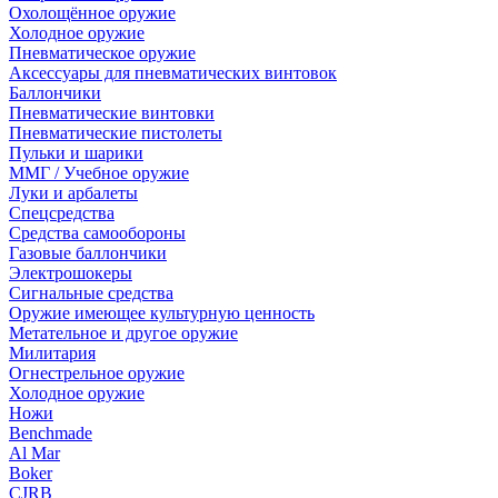
Охолощённое оружие
Холодное оружие
Пневматическое оружие
Аксессуары для пневматических винтовок
Баллончики
Пневматические винтовки
Пневматические пистолеты
Пульки и шарики
ММГ / Учебное оружие
Луки и арбалеты
Спецсредства
Средства самообороны
Газовые баллончики
Электрошокеры
Сигнальные средства
Оружие имеющее культурную ценность
Метательное и другое оружие
Милитария
Огнестрельное оружие
Холодное оружие
Ножи
Benchmade
Al Mar
Boker
CJRB