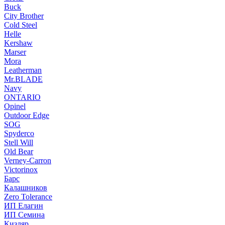
Buck
City Brother
Cold Steel
Helle
Kershaw
Marser
Mora
Leatherman
Mr.BLADE
Navy
ONTARIO
Opinel
Outdoor Edge
SOG
Spyderco
Stell Will
Old Bear
Verney-Carron
Victorinox
Барс
Калашников
Zero Tolerance
ИП Елагин
ИП Семина
Кизляр