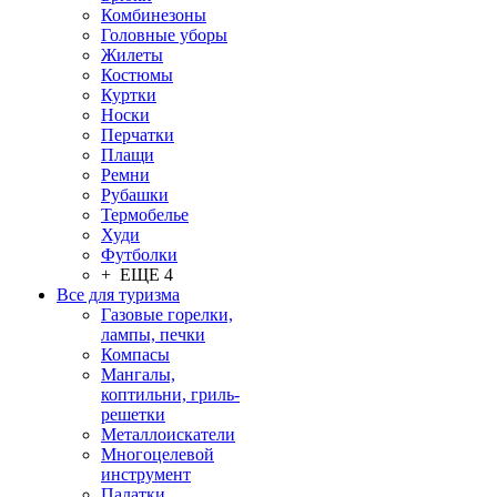
Комбинезоны
Головные уборы
Жилеты
Костюмы
Куртки
Носки
Перчатки
Плащи
Ремни
Рубашки
Термобелье
Худи
Футболки
+ ЕЩЕ 4
Все для туризма
Газовые горелки,
лампы, печки
Компасы
Мангалы,
коптильни, гриль-
решетки
Металлоискатели
Многоцелевой
инструмент
Палатки