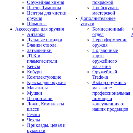
Оружейная химия
покраской
Патчи, Тампоны
Прейскурант
Центры для чистки
мастерской
оружия
Дополнительные
Шомпола
услуги
Аксессуары для оружия
Комиссионный
Антабки
отдел
Дульные насадки
Переоформление
Бланки ствола
оружия
Затыльники
Подарочные
ДТК и
карты
пламегасители
оружейного
Кейсы
магазина
Кобуры
Оружейный
Комплектующие
Trade-in
Краска для оружия
Выбор оружия в
Магазины
магазине:
Мушки
профессиональная
Патронташи
помощь и
Ложи, Комплекты
консультация от
шасси
наших продавцов
Ремни
Чехлы
Приклады, цевья и
рукоятки