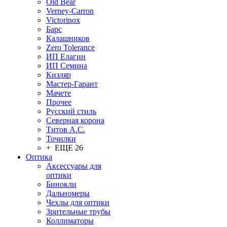
Old Bear
Verney-Carron
Victorinox
Барс
Калашников
Zero Tolerance
ИП Елагин
ИП Семина
Кизляр
Мастер-Гарант
Мачете
Прочее
Русский стиль
Северная корона
Титов А.С.
Точилки
+ ЕЩЕ 26
Оптика
Аксессуары для
оптики
Бинокли
Дальномеры
Чехлы для оптики
Зрительные трубы
Коллиматоры