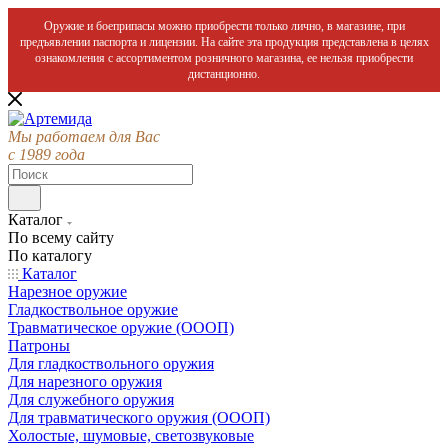
Оружие и боеприпасы можно приобрести только лично, в магазине, при
предъявлении паспорта и лицензии. На сайте эта продукция представлена в целях
ознакомления с ассортиментом розничного магазина, ее нельзя приобрести
дистанционно.
Мы работаем для Вас
с 1989 года
Каталог
По всему сайту
По каталогу
Каталог
Нарезное оружие
Гладкоствольное оружие
Травматическое оружие (ОООП)
Патроны
Для гладкоствольного оружия
Для нарезного оружия
Для служебного оружия
Для травматического оружия (ОООП)
Холостые, шумовые, светозвуковые