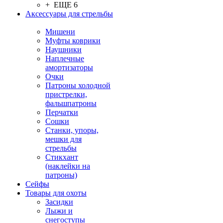
+ ЕЩЕ 6
Аксессуары для стрельбы
Мишени
Муфты коврики
Наушники
Наплечные
амортизаторы
Очки
Патроны холодной
пристрелки,
фальшпатроны
Перчатки
Сошки
Станки, упоры,
мешки для
стрельбы
Стикхант
(наклейки на
патроны)
Сейфы
Товары для охоты
Засидки
Лыжи и
снегоступы