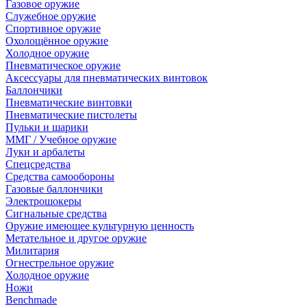
Газовое оружие
Служебное оружие
Спортивное оружие
Охолощённое оружие
Холодное оружие
Пневматическое оружие
Аксессуары для пневматических винтовок
Баллончики
Пневматические винтовки
Пневматические пистолеты
Пульки и шарики
ММГ / Учебное оружие
Луки и арбалеты
Спецсредства
Средства самообороны
Газовые баллончики
Электрошокеры
Сигнальные средства
Оружие имеющее культурную ценность
Метательное и другое оружие
Милитария
Огнестрельное оружие
Холодное оружие
Ножи
Benchmade