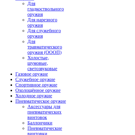
Для
гладкоствольного
оружия
Для нарезного
оружия
Для служебного
оружия
Для
травматического
оружия (ОООП)
Холостые,
шумовые,
светозвуковые
Газовое оружие
Служебное оружие
Спортивное оружие
Охолощённое оружие
Холодное оружие
Пневматическое оружие
Аксессуары для
пневматических
винтовок
Баллончики
Пневматические
винтовки