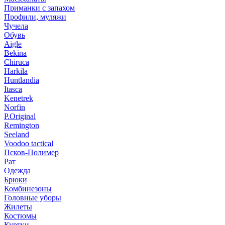
Приманки с запахом
Профили, муляжи
Чучела
Обувь
Aigle
Bekina
Chiruсa
Harkila
Huntlandia
Itasca
Kenetrek
Norfin
P.Original
Remington
Seeland
Voodoo tactical
Псков-Полимер
Рат
Одежда
Брюки
Комбинезоны
Головные уборы
Жилеты
Костюмы
Куртки