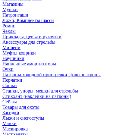
Магазины
Мушки
Патронташи
Ложи, Комплекты шасси
Ремни
Чехлы
Приклады, цевья и рукоятки
Аксессуары для стрельбы
Мишени
Муфты коврики
Наушники
Наплечные амортизаторы
Очки
Патроны холодной пристрелки, фальшпатроны
Перчатки
Сошки
Станки, упоры, мешки для стрельбы
Стикхант (наклейки на патроны)
Сейфы
Товары для охоты
Засидки
Лыжи и снегоступы
Манки
Маскировка
Маскхалаты