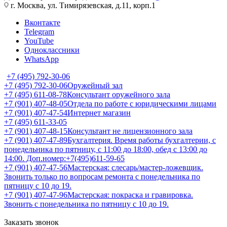
г. Москва, ул. Тимирязевская, д.11, корп.1
Вконтакте
Telegram
YouTube
Одноклассники
WhatsApp
+7 (495) 792-30-06
+7 (495) 792-30-06
Оружейный зал
+7 (495) 611-08-78
Консультант оружейного зала
+7 (901) 407-48-05
Отдела по работе с юридическими лицами
+7 (901) 407-47-54
Интернет магазин
+7 (495) 611-33-05
+7 (901) 407-48-15
Консультант не лицензионного зала
+7 (901) 407-47-89
Бухгалтерия. Время работы бухгалтерии, с
понедельника по пятницу, с 11:00 до 18:00, обед с 13:00 до
14:00. Доп.номер:+7(495)611-59-65
+7 (901) 407-47-56
Мастерская: слесарь/мастер-ложевщик.
Звонить только по вопросам ремонта с понедельника по
пятницу с 10 до 19.
+7 (901) 407-47-96
Мастерская: покраска и гравировка.
Звонить с понедельника по пятницу с 10 до 19.
Заказать звонок