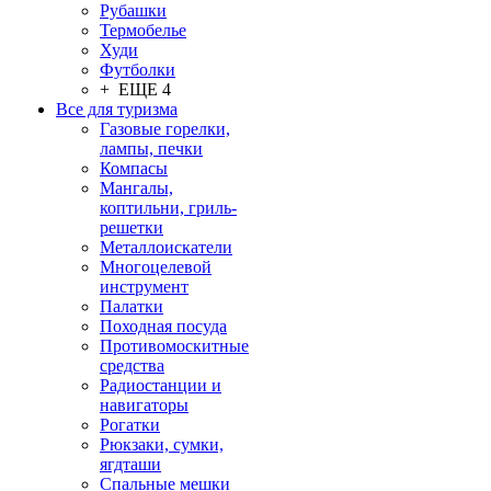
Рубашки
Термобелье
Худи
Футболки
+ ЕЩЕ 4
Все для туризма
Газовые горелки,
лампы, печки
Компасы
Мангалы,
коптильни, гриль-
решетки
Металлоискатели
Многоцелевой
инструмент
Палатки
Походная посуда
Противомоскитные
средства
Радиостанции и
навигаторы
Рогатки
Рюкзаки, сумки,
ягдташи
Спальные мешки