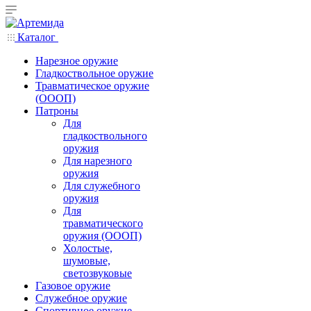
Каталог
Нарезное оружие
Гладкоствольное оружие
Травматическое оружие
(ОООП)
Патроны
Для
гладкоствольного
оружия
Для нарезного
оружия
Для служебного
оружия
Для
травматического
оружия (ОООП)
Холостые,
шумовые,
светозвуковые
Газовое оружие
Служебное оружие
Спортивное оружие