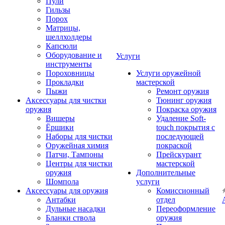
Пули
Гильзы
Порох
Матрицы,
шеллхолдеры
Капсюли
Оборудование и
Услуги
инструменты
Пороховницы
Услуги оружейной
Прокладки
мастерской
Пыжи
Ремонт оружия
Аксессуары для чистки
Тюнинг оружия
оружия
Покраска оружия
Вишеры
Удаление Soft-
Ёршики
touch покрытия с
Наборы для чистки
последующей
Оружейная химия
покраской
Патчи, Тампоны
Прейскурант
Центры для чистки
мастерской
оружия
Дополнительные
Шомпола
услуги
Аксессуары для оружия
Комиссионный
Антабки
отдел
Дульные насадки
Переоформление
Бланки ствола
оружия