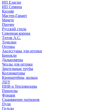
ИП Елагин
ИП Семина
Кизляр
Мастер-Гарант
Мачете
Прочее
Русский стиль
Северная корона
Титов А.С.
Точилки
Оптика
Аксессуары для оптики
Бинокли
Дальномеры
Чехлы для оптики
Зрительные трубы
Коллиматоры
Кронштейны, кольца
ЛЦУ
ПНВ и Тепловизоры
Прицелы
Фонари
Снаряжение патронов
Пули
Гильзы