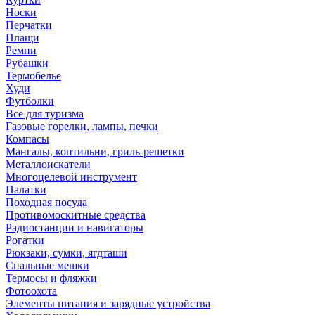
Носки
Перчатки
Плащи
Ремни
Рубашки
Термобелье
Худи
Футболки
Все для туризма
Газовые горелки, лампы, печки
Компасы
Мангалы, коптильни, гриль-решетки
Металлоискатели
Многоцелевой инструмент
Палатки
Походная посуда
Противомоскитные средства
Радиостанции и навигаторы
Рогатки
Рюкзаки, сумки, ягдташи
Спальные мешки
Термосы и фляжки
Фотоохота
Элементы питания и зарядные устройства