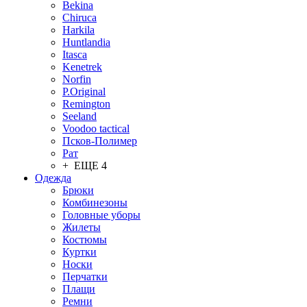
Bekina
Chiruсa
Harkila
Huntlandia
Itasca
Kenetrek
Norfin
P.Original
Remington
Seeland
Voodoo tactical
Псков-Полимер
Рат
+ ЕЩЕ 4
Одежда
Брюки
Комбинезоны
Головные уборы
Жилеты
Костюмы
Куртки
Носки
Перчатки
Плащи
Ремни