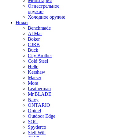
Милитария
Огнестрельное
оружие
Холодное оружие
Ножи
Benchmade
Al Mar
Boker
CJRB
Buck
City Brother
Cold Steel
Helle
Kershaw
Marser
Mora
Leatherman
Mr.BLADE
Navy
ONTARIO
Opinel
Outdoor Edge
SOG
Spyderco
Stell Will