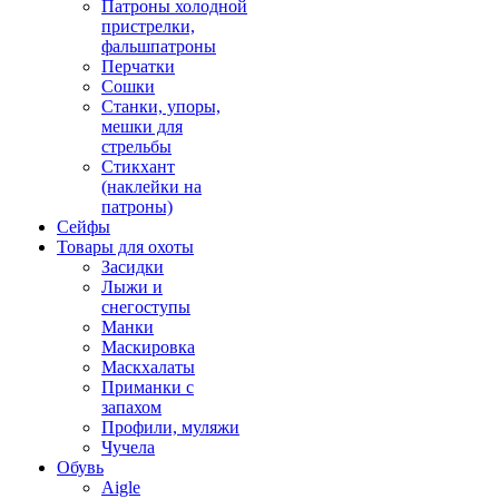
Патроны холодной
пристрелки,
фальшпатроны
Перчатки
Сошки
Станки, упоры,
мешки для
стрельбы
Стикхант
(наклейки на
патроны)
Сейфы
Товары для охоты
Засидки
Лыжи и
снегоступы
Манки
Маскировка
Маскхалаты
Приманки с
запахом
Профили, муляжи
Чучела
Обувь
Aigle