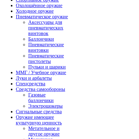
Охолощённое оружие
Холодное оружие
Пневматическое оружие
Аксессуары для
пневматических
винтовок
Баллончики
Пневматические
винтовки
Пневматические
пистолеты
Пульки и шарики
ММГ / Учебное оружие
Луки и арбалеты
Спецсредства
Средства самообороны
Газовые
баллончики
Электрошокеры
Сигнальные средства
Оружие имеющее
культурную ценность
Метательное и
другое оружие