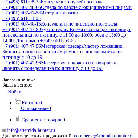
+7 (495) 611-08-78
Консультант оружейного зала
+7 (901) 407-48-05
Отдела по работе с юридическими лицами
+7 (901) 407-47-54
Интернет магазин
+7 (495) 611-33-05
+7 (901) 407-48-15
Консультант не лицензионного зала
+7 (901) 407-47-89
Бухгалтерия. Время работы бухгалтерии, с
понедельника по пятницу, с 11:00 до 18:00, обед с 13:00 до
14:00. Доп.номер:+7(495)611-59-65
+7 (901) 407-47-56
Мастерская: слесарь/мастер-ложевщик.
Звонить только по вопросам ремонта с понедельника по
пятницу с 10 до 19.
+7 (901) 407-47-96
Мастерская: покраска и гравировка.
Звонить с понедельника по пятницу с 10 до 19.
Заказать звонок
Задать вопрос
Войти
Корзина
0
Отложенные
0
Сравнение товаров
0
info@artemida-hunter.ru
Для коммерческих предложений:
commerse@artemida-hunter.ru