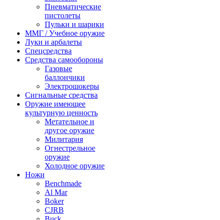
Пневматические
пистолеты
Пульки и шарики
ММГ / Учебное оружие
Луки и арбалеты
Спецсредства
Средства самообороны
Газовые
баллончики
Электрошокеры
Сигнальные средства
Оружие имеющее
культурную ценность
Метательное и
другое оружие
Милитария
Огнестрельное
оружие
Холодное оружие
Ножи
Benchmade
Al Mar
Boker
CJRB
Buck