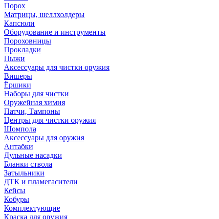
Порох
Матрицы, шеллхолдеры
Капсюли
Оборудование и инструменты
Пороховницы
Прокладки
Пыжи
Аксессуары для чистки оружия
Вишеры
Ёршики
Наборы для чистки
Оружейная химия
Патчи, Тампоны
Центры для чистки оружия
Шомпола
Аксессуары для оружия
Антабки
Дульные насадки
Бланки ствола
Затыльники
ДТК и пламегасители
Кейсы
Кобуры
Комплектующие
Краска для оружия