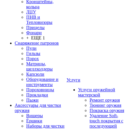
Кронштейны,
кольца
ЛЦУ
ПНВ и
Тепловизоры
Прицелы
Фонари
+ ЕЩЕ 1
Снаряжение патронов
Пули
Гильзы
Порох
Матрицы,
шеллхолдеры
Капсюли
Оборудование и
Услуги
инструменты
Пороховницы
Услуги оружейной
Прокладки
мастерской
Пыжи
Ремонт оружия
Аксессуары для чистки
Тюнинг оружия
оружия
Покраска оружия
Вишеры
Удаление Soft-
Ёршики
touch покрытия с
Наборы для чистки
последующей