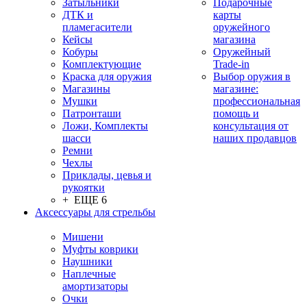
Затыльники
Подарочные
ДТК и
карты
пламегасители
оружейного
Кейсы
магазина
Кобуры
Оружейный
Комплектующие
Trade-in
Краска для оружия
Выбор оружия в
Магазины
магазине:
Мушки
профессиональная
Патронташи
помощь и
Ложи, Комплекты
консультация от
шасси
наших продавцов
Ремни
Чехлы
Приклады, цевья и
рукоятки
+ ЕЩЕ 6
Аксессуары для стрельбы
Мишени
Муфты коврики
Наушники
Наплечные
амортизаторы
Очки