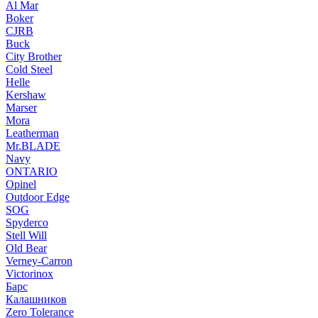
Al Mar
Boker
CJRB
Buck
City Brother
Cold Steel
Helle
Kershaw
Marser
Mora
Leatherman
Mr.BLADE
Navy
ONTARIO
Opinel
Outdoor Edge
SOG
Spyderco
Stell Will
Old Bear
Verney-Carron
Victorinox
Барс
Калашников
Zero Tolerance