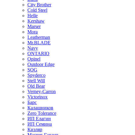
City Brother
Cold Steel
Helle
Kershaw
Marser
Mora
Leatherman
Mr.BLADE
Navy
ONTARIO
Opinel
Outdoor Edge
SOG
Spyderco
Stell Will
Old Bear
Verney-Carron
Victorinox
Барс
Калашников
Zero Tolerance
ИП Елагин
ИП Семина
Кизляр
Мастер-Гарант