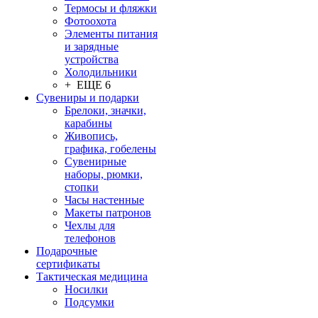
Термосы и фляжки
Фотоохота
Элементы питания
и зарядные
устройства
Холодильники
+ ЕЩЕ 6
Сувениры и подарки
Брелоки, значки,
карабины
Живопись,
графика, гобелены
Сувенирные
наборы, рюмки,
стопки
Часы настенные
Макеты патронов
Чехлы для
телефонов
Подарочные
сертификаты
Тактическая медицина
Носилки
Подсумки