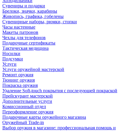
Холодильники
Сувениры и подарки
Брелоки, значки, карабины
Живопись, графика, гобелены
Сувенирные наборы, рюмки, стопки
Часы настенные
Макеты патронов
Чехлы для телефонов
Подарочные сертификаты
Тактическая медицина
Носилки
Подсумки
Услуги
Услуги оружейной мастерской
Ремонт оружия
Тюнинг оружия
Покраска оружия
Удаление Soft-touch покрытия с последующей покраской
Прейскурант мастерской
Дополнительные услуги
Комиссионный отдел
Переоформление оружия
Подарочные карты оружейного магазина
Оружейный Trade-in
Выбор оружия в магазине: профессиональная помощь и