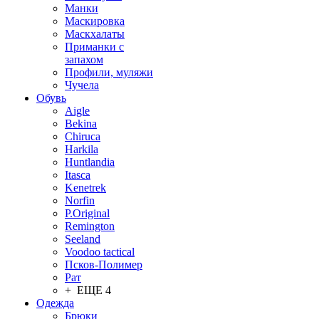
Манки
Маскировка
Маскхалаты
Приманки с
запахом
Профили, муляжи
Чучела
Обувь
Aigle
Bekina
Chiruсa
Harkila
Huntlandia
Itasca
Kenetrek
Norfin
P.Original
Remington
Seeland
Voodoo tactical
Псков-Полимер
Рат
+ ЕЩЕ 4
Одежда
Брюки