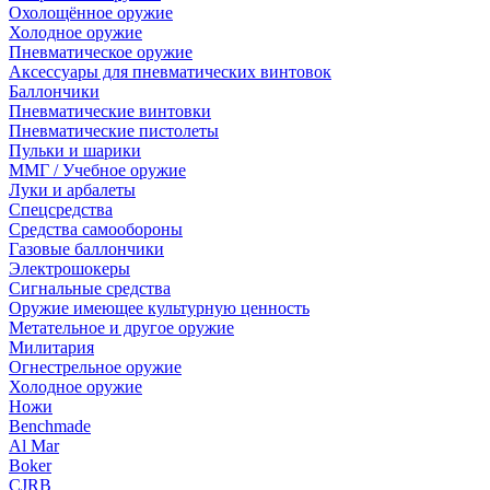
Охолощённое оружие
Холодное оружие
Пневматическое оружие
Аксессуары для пневматических винтовок
Баллончики
Пневматические винтовки
Пневматические пистолеты
Пульки и шарики
ММГ / Учебное оружие
Луки и арбалеты
Спецсредства
Средства самообороны
Газовые баллончики
Электрошокеры
Сигнальные средства
Оружие имеющее культурную ценность
Метательное и другое оружие
Милитария
Огнестрельное оружие
Холодное оружие
Ножи
Benchmade
Al Mar
Boker
CJRB