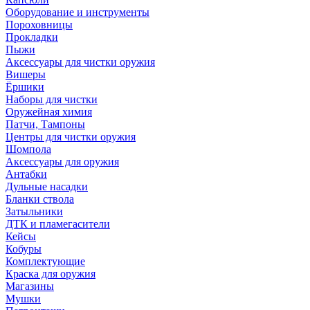
Оборудование и инструменты
Пороховницы
Прокладки
Пыжи
Аксессуары для чистки оружия
Вишеры
Ёршики
Наборы для чистки
Оружейная химия
Патчи, Тампоны
Центры для чистки оружия
Шомпола
Аксессуары для оружия
Антабки
Дульные насадки
Бланки ствола
Затыльники
ДТК и пламегасители
Кейсы
Кобуры
Комплектующие
Краска для оружия
Магазины
Мушки