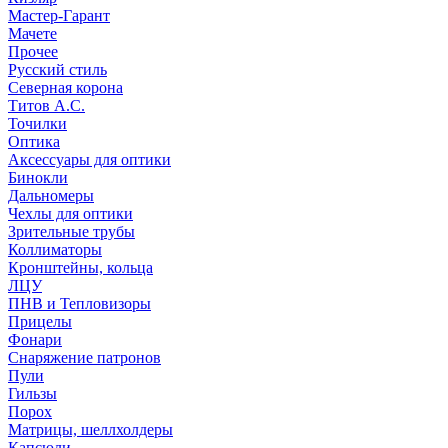
Мастер-Гарант
Мачете
Прочее
Русский стиль
Северная корона
Титов А.С.
Точилки
Оптика
Аксессуары для оптики
Бинокли
Дальномеры
Чехлы для оптики
Зрительные трубы
Коллиматоры
Кронштейны, кольца
ЛЦУ
ПНВ и Тепловизоры
Прицелы
Фонари
Снаряжение патронов
Пули
Гильзы
Порох
Матрицы, шеллхолдеры
Капсюли