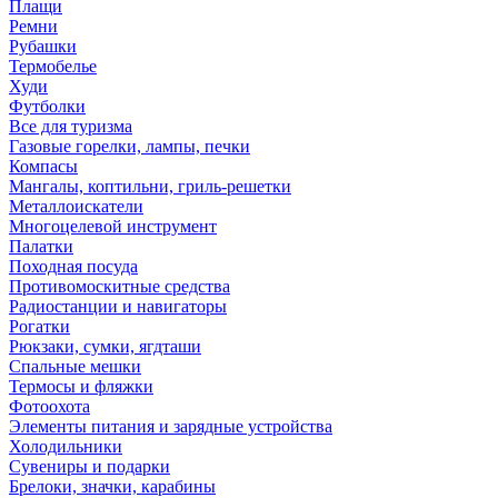
Плащи
Ремни
Рубашки
Термобелье
Худи
Футболки
Все для туризма
Газовые горелки, лампы, печки
Компасы
Мангалы, коптильни, гриль-решетки
Металлоискатели
Многоцелевой инструмент
Палатки
Походная посуда
Противомоскитные средства
Радиостанции и навигаторы
Рогатки
Рюкзаки, сумки, ягдташи
Спальные мешки
Термосы и фляжки
Фотоохота
Элементы питания и зарядные устройства
Холодильники
Сувениры и подарки
Брелоки, значки, карабины