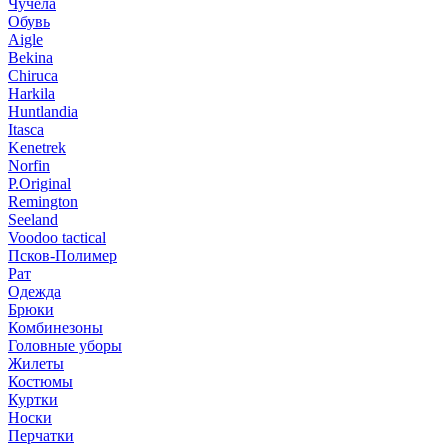
Чучела
Обувь
Aigle
Bekina
Chiruсa
Harkila
Huntlandia
Itasca
Kenetrek
Norfin
P.Original
Remington
Seeland
Voodoo tactical
Псков-Полимер
Рат
Одежда
Брюки
Комбинезоны
Головные уборы
Жилеты
Костюмы
Куртки
Носки
Перчатки