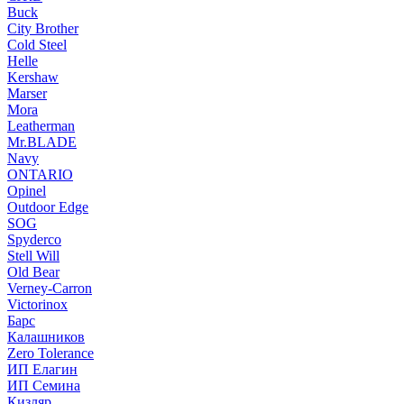
Buck
City Brother
Cold Steel
Helle
Kershaw
Marser
Mora
Leatherman
Mr.BLADE
Navy
ONTARIO
Opinel
Outdoor Edge
SOG
Spyderco
Stell Will
Old Bear
Verney-Carron
Victorinox
Барс
Калашников
Zero Tolerance
ИП Елагин
ИП Семина
Кизляр