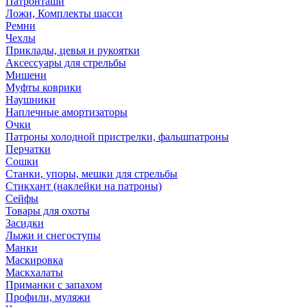
Патронташи
Ложи, Комплекты шасси
Ремни
Чехлы
Приклады, цевья и рукоятки
Аксессуары для стрельбы
Мишени
Муфты коврики
Наушники
Наплечные амортизаторы
Очки
Патроны холодной пристрелки, фальшпатроны
Перчатки
Сошки
Станки, упоры, мешки для стрельбы
Стикхант (наклейки на патроны)
Сейфы
Товары для охоты
Засидки
Лыжи и снегоступы
Манки
Маскировка
Маскхалаты
Приманки с запахом
Профили, муляжи