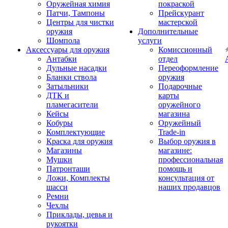
Оружейная химия
покраской
Патчи, Тампоны
Прейскурант
Центры для чистки
мастерской
оружия
Дополнительные
Шомпола
услуги
Аксессуары для оружия
Комиссионный
Антабки
отдел
Дульные насадки
Переоформление
Бланки ствола
оружия
Затыльники
Подарочные
ДТК и
карты
пламегасители
оружейного
Кейсы
магазина
Кобуры
Оружейный
Комплектующие
Trade-in
Краска для оружия
Выбор оружия в
Магазины
магазине:
Мушки
профессиональная
Патронташи
помощь и
Ложи, Комплекты
консультация от
шасси
наших продавцов
Ремни
Чехлы
Приклады, цевья и
рукоятки