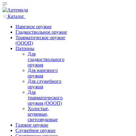
Каталог
Нарезное оружие
Гладкоствольное оружие
Травматическое оружие
(ОООП)
Патроны
Для
гладкоствольного
оружия
Для нарезного
оружия
Для служебного
оружия
Для
травматического
оружия (ОООП)
Холостые,
шумовые,
светозвуковые
Газовое оружие
Служебное оружие
Спортивное оружие