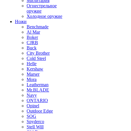
Милитария
Огнестрельное
оружие
Холодное оружие
Ножи
Benchmade
Al Mar
Boker
CJRB
Buck
City Brother
Cold Steel
Helle
Kershaw
Marser
Mora
Leatherman
Mr.BLADE
Navy
ONTARIO
Opinel
Outdoor Edge
SOG
Spyderco
Stell Will