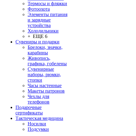
Термосы и фляжки
Фотоохота
Элементы питания
и зарядные
устройства
Холодильники
+ ЕЩЕ 6
Сувениры и подарки
Брелоки, значки,
карабины
Живопись,
графика, гобелены
Сувенирные
наборы, рюмки,
стопки
Часы настенные
Макеты патронов
Чехлы для
телефонов
Подарочные
сертификаты
Тактическая медицина
Носилки
Подсумки