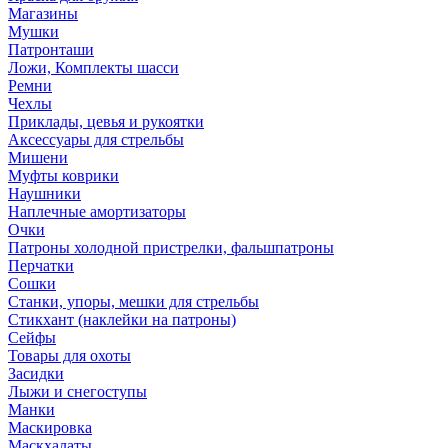
Магазины
Мушки
Патронташи
Ложи, Комплекты шасси
Ремни
Чехлы
Приклады, цевья и рукоятки
Аксессуары для стрельбы
Мишени
Муфты коврики
Наушники
Наплечные амортизаторы
Очки
Патроны холодной пристрелки, фальшпатроны
Перчатки
Сошки
Станки, упоры, мешки для стрельбы
Стикхант (наклейки на патроны)
Сейфы
Товары для охоты
Засидки
Лыжи и снегоступы
Манки
Маскировка
Маскхалаты