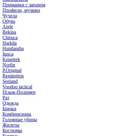
Приманки с запахом
Профили, муляжи
Чучела
Обувь
Aigle
Bekina
Chiruсa
Harkila
Huntlandia
Itasca
Kenetrek
Norfin
P.Original
Remington
Seeland
Voodoo tactical
Псков-Полимер
Рат
Одежда
Брюки
Комбинезоны
Головные уборы
Жилеты
Костюмы
Куртки