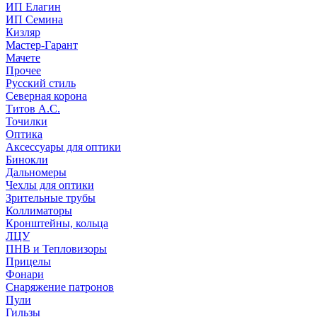
ИП Елагин
ИП Семина
Кизляр
Мастер-Гарант
Мачете
Прочее
Русский стиль
Северная корона
Титов А.С.
Точилки
Оптика
Аксессуары для оптики
Бинокли
Дальномеры
Чехлы для оптики
Зрительные трубы
Коллиматоры
Кронштейны, кольца
ЛЦУ
ПНВ и Тепловизоры
Прицелы
Фонари
Снаряжение патронов
Пули
Гильзы