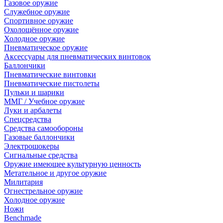
Газовое оружие
Служебное оружие
Спортивное оружие
Охолощённое оружие
Холодное оружие
Пневматическое оружие
Аксессуары для пневматических винтовок
Баллончики
Пневматические винтовки
Пневматические пистолеты
Пульки и шарики
ММГ / Учебное оружие
Луки и арбалеты
Спецсредства
Средства самообороны
Газовые баллончики
Электрошокеры
Сигнальные средства
Оружие имеющее культурную ценность
Метательное и другое оружие
Милитария
Огнестрельное оружие
Холодное оружие
Ножи
Benchmade