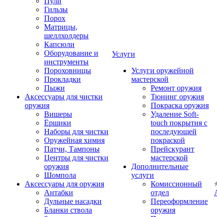
Пули
Гильзы
Порох
Матрицы,
шеллхолдеры
Капсюли
Оборудование и
Услуги
инструменты
Пороховницы
Услуги оружейной
Прокладки
мастерской
Пыжи
Ремонт оружия
Аксессуары для чистки
Тюнинг оружия
оружия
Покраска оружия
Вишеры
Удаление Soft-
Ёршики
touch покрытия с
Наборы для чистки
последующей
Оружейная химия
покраской
Патчи, Тампоны
Прейскурант
Центры для чистки
мастерской
оружия
Дополнительные
Шомпола
услуги
Аксессуары для оружия
Комиссионный
Антабки
отдел
Дульные насадки
Переоформление
Бланки ствола
оружия