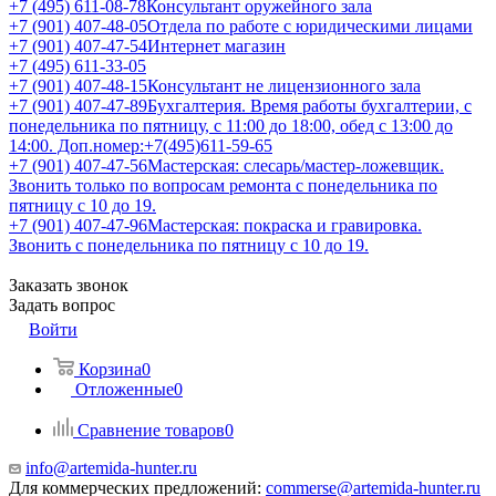
+7 (495) 611-08-78
Консультант оружейного зала
+7 (901) 407-48-05
Отдела по работе с юридическими лицами
+7 (901) 407-47-54
Интернет магазин
+7 (495) 611-33-05
+7 (901) 407-48-15
Консультант не лицензионного зала
+7 (901) 407-47-89
Бухгалтерия. Время работы бухгалтерии, с
понедельника по пятницу, с 11:00 до 18:00, обед с 13:00 до
14:00. Доп.номер:+7(495)611-59-65
+7 (901) 407-47-56
Мастерская: слесарь/мастер-ложевщик.
Звонить только по вопросам ремонта с понедельника по
пятницу с 10 до 19.
+7 (901) 407-47-96
Мастерская: покраска и гравировка.
Звонить с понедельника по пятницу с 10 до 19.
Заказать звонок
Задать вопрос
Войти
Корзина
0
Отложенные
0
Сравнение товаров
0
info@artemida-hunter.ru
Для коммерческих предложений:
commerse@artemida-hunter.ru