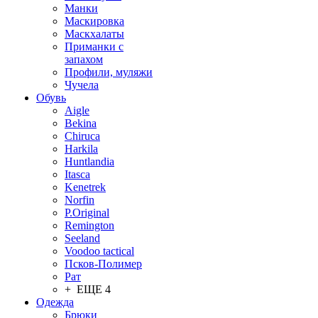
Манки
Маскировка
Маскхалаты
Приманки с
запахом
Профили, муляжи
Чучела
Обувь
Aigle
Bekina
Chiruсa
Harkila
Huntlandia
Itasca
Kenetrek
Norfin
P.Original
Remington
Seeland
Voodoo tactical
Псков-Полимер
Рат
+ ЕЩЕ 4
Одежда
Брюки