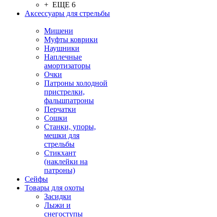
+ ЕЩЕ 6
Аксессуары для стрельбы
Мишени
Муфты коврики
Наушники
Наплечные
амортизаторы
Очки
Патроны холодной
пристрелки,
фальшпатроны
Перчатки
Сошки
Станки, упоры,
мешки для
стрельбы
Стикхант
(наклейки на
патроны)
Сейфы
Товары для охоты
Засидки
Лыжи и
снегоступы