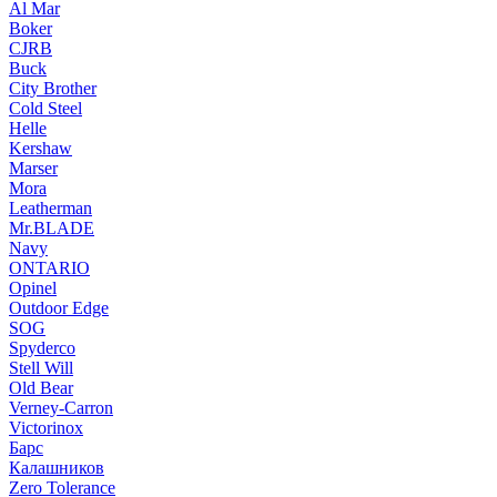
Al Mar
Boker
CJRB
Buck
City Brother
Cold Steel
Helle
Kershaw
Marser
Mora
Leatherman
Mr.BLADE
Navy
ONTARIO
Opinel
Outdoor Edge
SOG
Spyderco
Stell Will
Old Bear
Verney-Carron
Victorinox
Барс
Калашников
Zero Tolerance