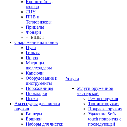
Кронштейны,
кольца
ЛЦУ
ПНВ и
Тепловизоры
Прицелы
Фонари
+ ЕЩЕ 1
Снаряжение патронов
Пули
Гильзы
Порох
Матрицы,
шеллхолдеры
Капсюли
Оборудование и
Услуги
инструменты
Пороховницы
Услуги оружейной
Прокладки
мастерской
Пыжи
Ремонт оружия
Аксессуары для чистки
Тюнинг оружия
оружия
Покраска оружия
Вишеры
Удаление Soft-
Ёршики
touch покрытия с
Наборы для чистки
последующей