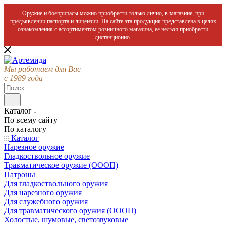
Оружие и боеприпасы можно приобрести только лично, в магазине, при
предъявлении паспорта и лицензии. На сайте эта продукция представлена в целях
ознакомления с ассортиментом розничного магазина, ее нельзя приобрести
дистанционно.
Мы работаем для Вас
с 1989 года
Каталог
По всему сайту
По каталогу
Каталог
Нарезное оружие
Гладкоствольное оружие
Травматическое оружие (ОООП)
Патроны
Для гладкоствольного оружия
Для нарезного оружия
Для служебного оружия
Для травматического оружия (ОООП)
Холостые, шумовые, светозвуковые