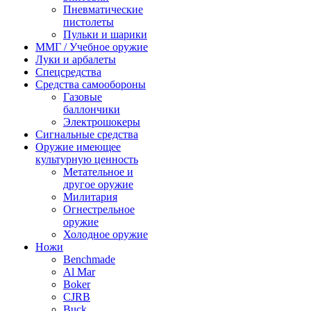
Пневматические
пистолеты
Пульки и шарики
ММГ / Учебное оружие
Луки и арбалеты
Спецсредства
Средства самообороны
Газовые
баллончики
Электрошокеры
Сигнальные средства
Оружие имеющее
культурную ценность
Метательное и
другое оружие
Милитария
Огнестрельное
оружие
Холодное оружие
Ножи
Benchmade
Al Mar
Boker
CJRB
Buck