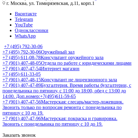
г. Москва, ул. Тимирязевская, д.11, корп.1
Вконтакте
Telegram
YouTube
Одноклассники
WhatsApp
+7 (495) 792-30-06
+7 (495) 792-30-06
Оружейный зал
+7 (495) 611-08-78
Консультант оружейного зала
+7 (901) 407-48-05
Отдела по работе с юридическими лицами
+7 (901) 407-47-54
Интернет магазин
+7 (495) 611-33-05
+7 (901) 407-48-15
Консультант не лицензионного зала
+7 (901) 407-47-89
Бухгалтерия. Время работы бухгалтерии, с
понедельника по пятницу, с 11:00 до 18:00, обед с 13:00 до
14:00. Доп.номер:+7(495)611-59-65
+7 (901) 407-47-56
Мастерская: слесарь/мастер-ложевщик.
Звонить только по вопросам ремонта с понедельника по
пятницу с 10 до 19.
+7 (901) 407-47-96
Мастерская: покраска и гравировка.
Звонить с понедельника по пятницу с 10 до 19.
Заказать звонок