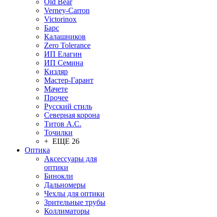
Old Bear
Verney-Carron
Victorinox
Барс
Калашников
Zero Tolerance
ИП Елагин
ИП Семина
Кизляр
Мастер-Гарант
Мачете
Прочее
Русский стиль
Северная корона
Титов А.С.
Точилки
+ ЕЩЕ 26
Оптика
Аксессуары для
оптики
Бинокли
Дальномеры
Чехлы для оптики
Зрительные трубы
Коллиматоры