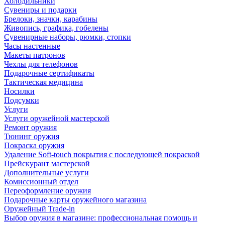
Холодильники
Сувениры и подарки
Брелоки, значки, карабины
Живопись, графика, гобелены
Сувенирные наборы, рюмки, стопки
Часы настенные
Макеты патронов
Чехлы для телефонов
Подарочные сертификаты
Тактическая медицина
Носилки
Подсумки
Услуги
Услуги оружейной мастерской
Ремонт оружия
Тюнинг оружия
Покраска оружия
Удаление Soft-touch покрытия с последующей покраской
Прейскурант мастерской
Дополнительные услуги
Комиссионный отдел
Переоформление оружия
Подарочные карты оружейного магазина
Оружейный Trade-in
Выбор оружия в магазине: профессиональная помощь и