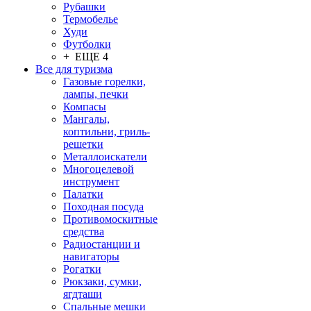
Рубашки
Термобелье
Худи
Футболки
+ ЕЩЕ 4
Все для туризма
Газовые горелки,
лампы, печки
Компасы
Мангалы,
коптильни, гриль-
решетки
Металлоискатели
Многоцелевой
инструмент
Палатки
Походная посуда
Противомоскитные
средства
Радиостанции и
навигаторы
Рогатки
Рюкзаки, сумки,
ягдташи
Спальные мешки