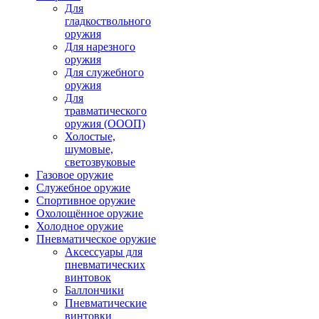
Для
гладкоствольного
оружия
Для нарезного
оружия
Для служебного
оружия
Для
травматического
оружия (ОООП)
Холостые,
шумовые,
светозвуковые
Газовое оружие
Служебное оружие
Спортивное оружие
Охолощённое оружие
Холодное оружие
Пневматическое оружие
Аксессуары для
пневматических
винтовок
Баллончики
Пневматические
винтовки