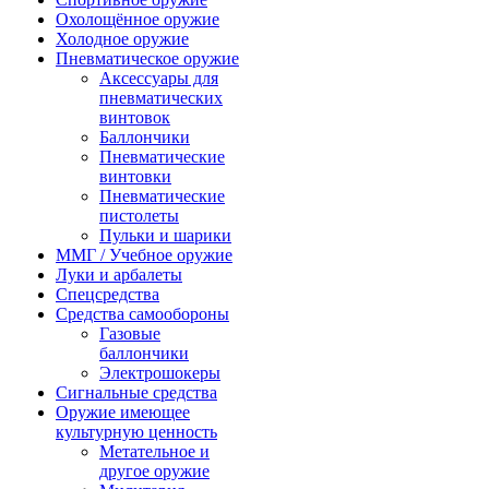
Охолощённое оружие
Холодное оружие
Пневматическое оружие
Аксессуары для
пневматических
винтовок
Баллончики
Пневматические
винтовки
Пневматические
пистолеты
Пульки и шарики
ММГ / Учебное оружие
Луки и арбалеты
Спецсредства
Средства самообороны
Газовые
баллончики
Электрошокеры
Сигнальные средства
Оружие имеющее
культурную ценность
Метательное и
другое оружие