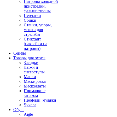
Патроны холодной
пристрелки,
фальшпатроны
Перчатки
Сошки
Станки, упоры,
мешки для
стрельбы
Стикхант
(наклейки на
патроны)
Сейфы
Товары для охоты
Засидки
Лыжи и
снегоступы
Манки
Маскировка
Маскхалаты
Приманки с
запахом
Профили, муляжи
Чучела
Обувь
Aigle