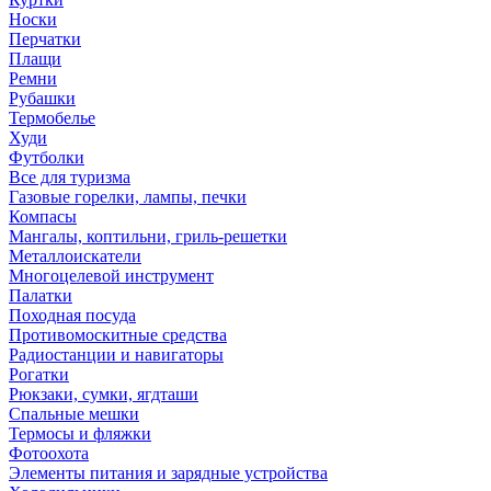
Носки
Перчатки
Плащи
Ремни
Рубашки
Термобелье
Худи
Футболки
Все для туризма
Газовые горелки, лампы, печки
Компасы
Мангалы, коптильни, гриль-решетки
Металлоискатели
Многоцелевой инструмент
Палатки
Походная посуда
Противомоскитные средства
Радиостанции и навигаторы
Рогатки
Рюкзаки, сумки, ягдташи
Спальные мешки
Термосы и фляжки
Фотоохота
Элементы питания и зарядные устройства