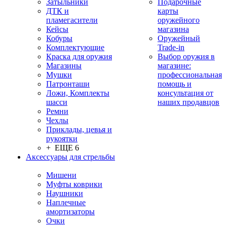
Затыльники
Подарочные
ДТК и
карты
пламегасители
оружейного
Кейсы
магазина
Кобуры
Оружейный
Комплектующие
Trade-in
Краска для оружия
Выбор оружия в
Магазины
магазине:
Мушки
профессиональная
Патронташи
помощь и
Ложи, Комплекты
консультация от
шасси
наших продавцов
Ремни
Чехлы
Приклады, цевья и
рукоятки
+ ЕЩЕ 6
Аксессуары для стрельбы
Мишени
Муфты коврики
Наушники
Наплечные
амортизаторы
Очки