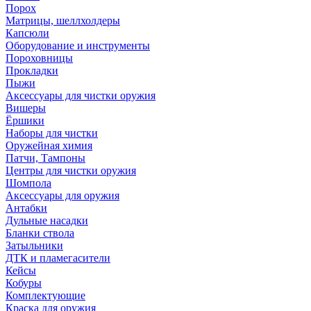
Порох
Матрицы, шеллхолдеры
Капсюли
Оборудование и инструменты
Пороховницы
Прокладки
Пыжи
Аксессуары для чистки оружия
Вишеры
Ёршики
Наборы для чистки
Оружейная химия
Патчи, Тампоны
Центры для чистки оружия
Шомпола
Аксессуары для оружия
Антабки
Дульные насадки
Бланки ствола
Затыльники
ДТК и пламегасители
Кейсы
Кобуры
Комплектующие
Краска для оружия