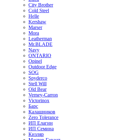
City Brother
Cold Steel
Helle
Kershaw
Marser
Mora
Leatherman
Mr.BLADE
Navy
ONTARIO
Opinel
Outdoor Edge
SOG
Spyderco
Stell Will
Old Bear
Verney-Carron
Victorinox
Барс
Калашников
Zero Tolerance
ИП Елагин
ИП Семина
Кизляр
Мастер-Гарант