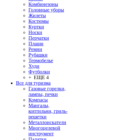
Комбинезоны
Головные уборы
Жилеты
Костюмы
Куртки
Носки
Перчатки
Плащи
Ремни
Рубашки
Термобелье
Худи
Футболки
+ ЕЩЕ 4
Все для туризма
Газовые горелки,
лампы, печки
Компасы
Мангалы,
коптильни, гриль-
решетки
Металлоискатели
Многоцелевой
инструмент
Палатки