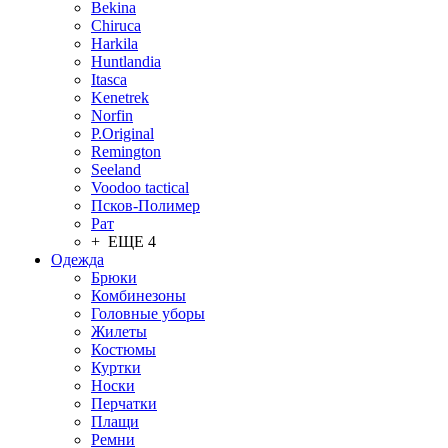
Bekina
Chiruсa
Harkila
Huntlandia
Itasca
Kenetrek
Norfin
P.Original
Remington
Seeland
Voodoo tactical
Псков-Полимер
Рат
+ ЕЩЕ 4
Одежда
Брюки
Комбинезоны
Головные уборы
Жилеты
Костюмы
Куртки
Носки
Перчатки
Плащи
Ремни