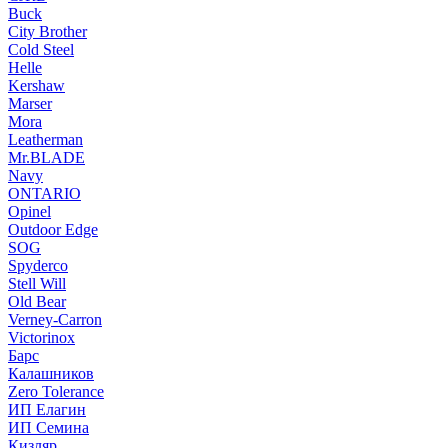
Buck
City Brother
Cold Steel
Helle
Kershaw
Marser
Mora
Leatherman
Mr.BLADE
Navy
ONTARIO
Opinel
Outdoor Edge
SOG
Spyderco
Stell Will
Old Bear
Verney-Carron
Victorinox
Барс
Калашников
Zero Tolerance
ИП Елагин
ИП Семина
Кизляр