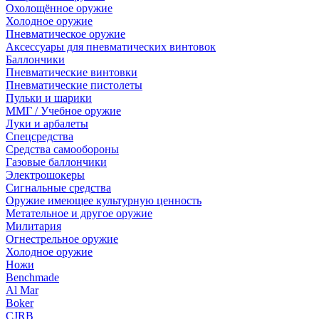
Охолощённое оружие
Холодное оружие
Пневматическое оружие
Аксессуары для пневматических винтовок
Баллончики
Пневматические винтовки
Пневматические пистолеты
Пульки и шарики
ММГ / Учебное оружие
Луки и арбалеты
Спецсредства
Средства самообороны
Газовые баллончики
Электрошокеры
Сигнальные средства
Оружие имеющее культурную ценность
Метательное и другое оружие
Милитария
Огнестрельное оружие
Холодное оружие
Ножи
Benchmade
Al Mar
Boker
CJRB