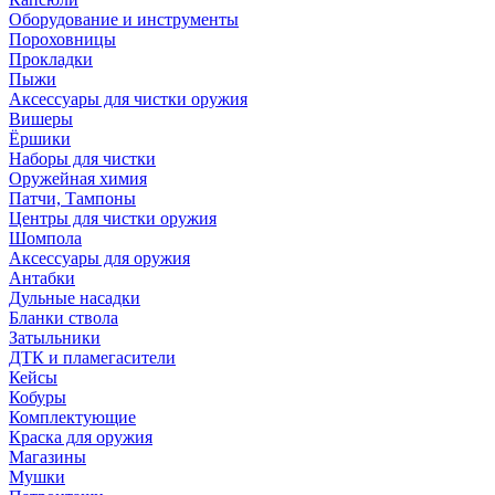
Оборудование и инструменты
Пороховницы
Прокладки
Пыжи
Аксессуары для чистки оружия
Вишеры
Ёршики
Наборы для чистки
Оружейная химия
Патчи, Тампоны
Центры для чистки оружия
Шомпола
Аксессуары для оружия
Антабки
Дульные насадки
Бланки ствола
Затыльники
ДТК и пламегасители
Кейсы
Кобуры
Комплектующие
Краска для оружия
Магазины
Мушки