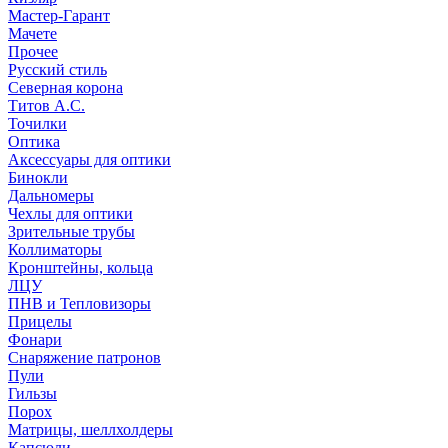
Мастер-Гарант
Мачете
Прочее
Русский стиль
Северная корона
Титов А.С.
Точилки
Оптика
Аксессуары для оптики
Бинокли
Дальномеры
Чехлы для оптики
Зрительные трубы
Коллиматоры
Кронштейны, кольца
ЛЦУ
ПНВ и Тепловизоры
Прицелы
Фонари
Снаряжение патронов
Пули
Гильзы
Порох
Матрицы, шеллхолдеры
Капсюли