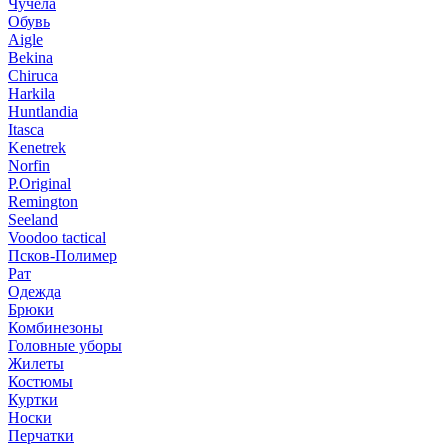
Чучела
Обувь
Aigle
Bekina
Chiruсa
Harkila
Huntlandia
Itasca
Kenetrek
Norfin
P.Original
Remington
Seeland
Voodoo tactical
Псков-Полимер
Рат
Одежда
Брюки
Комбинезоны
Головные уборы
Жилеты
Костюмы
Куртки
Носки
Перчатки