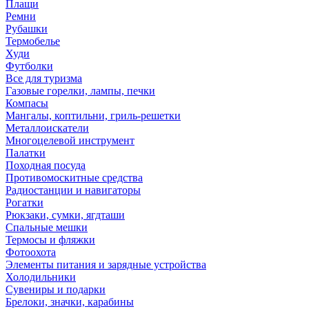
Плащи
Ремни
Рубашки
Термобелье
Худи
Футболки
Все для туризма
Газовые горелки, лампы, печки
Компасы
Мангалы, коптильни, гриль-решетки
Металлоискатели
Многоцелевой инструмент
Палатки
Походная посуда
Противомоскитные средства
Радиостанции и навигаторы
Рогатки
Рюкзаки, сумки, ягдташи
Спальные мешки
Термосы и фляжки
Фотоохота
Элементы питания и зарядные устройства
Холодильники
Сувениры и подарки
Брелоки, значки, карабины