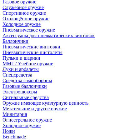
Газовое оружие
Служебное оружие
Спортивное оружие
Охолощённое оружие
Холодное оружие
Пневматическое оружие
Аксессуары для пневматических винтовок
Баллончики
Пневматические винтовки
Пневматические пистолеты
Пульки и шарики
ММГ / Учебное оружие
Луки и арбалеты
Спецсредства
Средства самообороны
Газовые баллончики
Электрошокеры
Сигнальные средства
Оружие имеющее культурную ценность
Метательное и другое оружие
Милитария
Огнестрельное оружие
Холодное оружие
Ножи
Benchmade