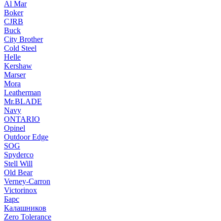
Al Mar
Boker
CJRB
Buck
City Brother
Cold Steel
Helle
Kershaw
Marser
Mora
Leatherman
Mr.BLADE
Navy
ONTARIO
Opinel
Outdoor Edge
SOG
Spyderco
Stell Will
Old Bear
Verney-Carron
Victorinox
Барс
Калашников
Zero Tolerance