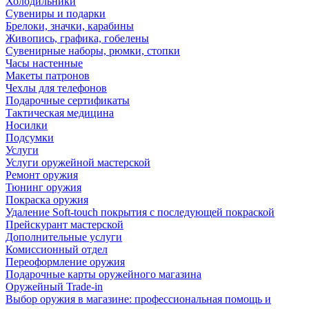
Холодильники
Сувениры и подарки
Брелоки, значки, карабины
Живопись, графика, гобелены
Сувенирные наборы, рюмки, стопки
Часы настенные
Макеты патронов
Чехлы для телефонов
Подарочные сертификаты
Тактическая медицина
Носилки
Подсумки
Услуги
Услуги оружейной мастерской
Ремонт оружия
Тюнинг оружия
Покраска оружия
Удаление Soft-touch покрытия с последующей покраской
Прейскурант мастерской
Дополнительные услуги
Комиссионный отдел
Переоформление оружия
Подарочные карты оружейного магазина
Оружейный Trade-in
Выбор оружия в магазине: профессиональная помощь и