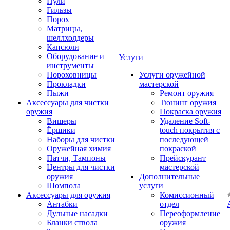
Пули
Гильзы
Порох
Матрицы,
шеллхолдеры
Капсюли
Оборудование и
Услуги
инструменты
Пороховницы
Услуги оружейной
Прокладки
мастерской
Пыжи
Ремонт оружия
Аксессуары для чистки
Тюнинг оружия
оружия
Покраска оружия
Вишеры
Удаление Soft-
Ёршики
touch покрытия с
Наборы для чистки
последующей
Оружейная химия
покраской
Патчи, Тампоны
Прейскурант
Центры для чистки
мастерской
оружия
Дополнительные
Шомпола
услуги
Аксессуары для оружия
Комиссионный
Антабки
отдел
Дульные насадки
Переоформление
Бланки ствола
оружия