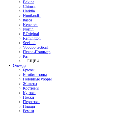
Bekina
Chiruсa
Harkila
Huntlandia
Itasca
Kenetrek
Norfin
P.Original
Remington
Seeland
Voodoo tactical
Псков-Полимер
Рат
+ ЕЩЕ 4
Одежда
Брюки
Комбинезоны
Головные уборы
Жилеты
Костюмы
Куртки
Носки
Перчатки
Плащи
Ремни