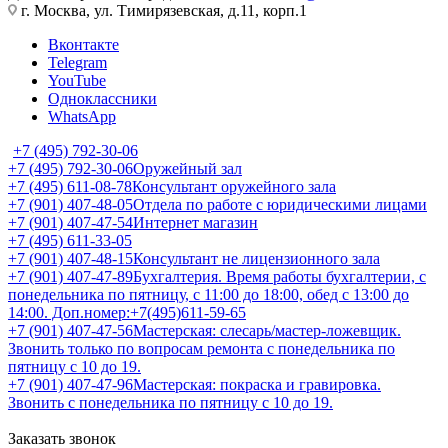
г. Москва, ул. Тимирязевская, д.11, корп.1
Вконтакте
Telegram
YouTube
Одноклассники
WhatsApp
+7 (495) 792-30-06
+7 (495) 792-30-06
Оружейный зал
+7 (495) 611-08-78
Консультант оружейного зала
+7 (901) 407-48-05
Отдела по работе с юридическими лицами
+7 (901) 407-47-54
Интернет магазин
+7 (495) 611-33-05
+7 (901) 407-48-15
Консультант не лицензионного зала
+7 (901) 407-47-89
Бухгалтерия. Время работы бухгалтерии, с
понедельника по пятницу, с 11:00 до 18:00, обед с 13:00 до
14:00. Доп.номер:+7(495)611-59-65
+7 (901) 407-47-56
Мастерская: слесарь/мастер-ложевщик.
Звонить только по вопросам ремонта с понедельника по
пятницу с 10 до 19.
+7 (901) 407-47-96
Мастерская: покраска и гравировка.
Звонить с понедельника по пятницу с 10 до 19.
Заказать звонок