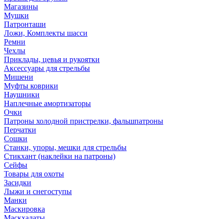
Магазины
Мушки
Патронташи
Ложи, Комплекты шасси
Ремни
Чехлы
Приклады, цевья и рукоятки
Аксессуары для стрельбы
Мишени
Муфты коврики
Наушники
Наплечные амортизаторы
Очки
Патроны холодной пристрелки, фальшпатроны
Перчатки
Сошки
Станки, упоры, мешки для стрельбы
Стикхант (наклейки на патроны)
Сейфы
Товары для охоты
Засидки
Лыжи и снегоступы
Манки
Маскировка
Маскхалаты