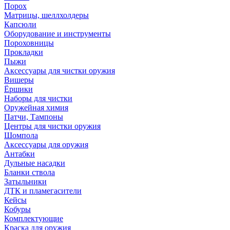
Порох
Матрицы, шеллхолдеры
Капсюли
Оборудование и инструменты
Пороховницы
Прокладки
Пыжи
Аксессуары для чистки оружия
Вишеры
Ёршики
Наборы для чистки
Оружейная химия
Патчи, Тампоны
Центры для чистки оружия
Шомпола
Аксессуары для оружия
Антабки
Дульные насадки
Бланки ствола
Затыльники
ДТК и пламегасители
Кейсы
Кобуры
Комплектующие
Краска для оружия