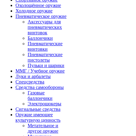
Охолощённое оружие
Холодное оружие
Пневматическое оружие
Аксессуары для
пневматических
винтовок
Баллончики
Пневматические
винтовки
Пневматические
пистолеты
Пульки и шарики
ММГ / Учебное оружие
Луки и арбалеты
Спецсредства
Средства самообороны
Газовые
баллончики
Электрошокеры
Сигнальные средства
Оружие имеющее
культурную ценность
Метательное и
другое оружие