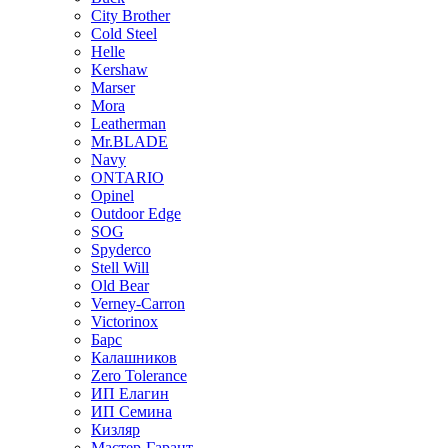
City Brother
Cold Steel
Helle
Kershaw
Marser
Mora
Leatherman
Mr.BLADE
Navy
ONTARIO
Opinel
Outdoor Edge
SOG
Spyderco
Stell Will
Old Bear
Verney-Carron
Victorinox
Барс
Калашников
Zero Tolerance
ИП Елагин
ИП Семина
Кизляр
Мастер-Гарант