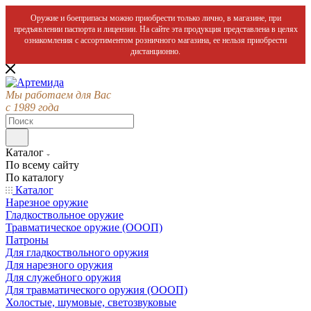
Оружие и боеприпасы можно приобрести только лично, в магазине, при
предъявлении паспорта и лицензии. На сайте эта продукция представлена в целях
ознакомления с ассортиментом розничного магазина, ее нельзя приобрести
дистанционно.
Мы работаем для Вас
с 1989 года
Каталог
По всему сайту
По каталогу
Каталог
Нарезное оружие
Гладкоствольное оружие
Травматическое оружие (ОООП)
Патроны
Для гладкоствольного оружия
Для нарезного оружия
Для служебного оружия
Для травматического оружия (ОООП)
Холостые, шумовые, светозвуковые