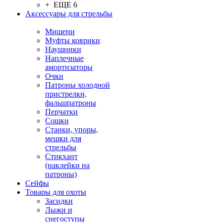
+ ЕЩЕ 6
Аксессуары для стрельбы
Мишени
Муфты коврики
Наушники
Наплечные
амортизаторы
Очки
Патроны холодной
пристрелки,
фальшпатроны
Перчатки
Сошки
Станки, упоры,
мешки для
стрельбы
Стикхант
(наклейки на
патроны)
Сейфы
Товары для охоты
Засидки
Лыжи и
снегоступы