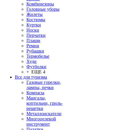
Комбинезоны
Головные уборы
Жилеты
Костюмы
Куртки
Носки
Перчатки
Плащи
Ремни
Рубашки
Термобелье
Худи
Футболки
+ ЕЩЕ 4
Все для туризма
Газовые горелки,
лампы, печки
Компасы
Мангалы,
коптильни, гриль-
решетки
Металлоискатели
Многоцелевой
инструмент
Палатки