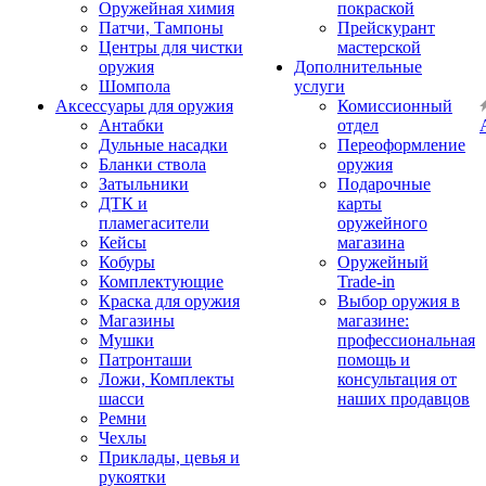
Оружейная химия
покраской
Патчи, Тампоны
Прейскурант
Центры для чистки
мастерской
оружия
Дополнительные
Шомпола
услуги
Аксессуары для оружия
Комиссионный
Антабки
отдел
Дульные насадки
Переоформление
Бланки ствола
оружия
Затыльники
Подарочные
ДТК и
карты
пламегасители
оружейного
Кейсы
магазина
Кобуры
Оружейный
Комплектующие
Trade-in
Краска для оружия
Выбор оружия в
Магазины
магазине:
Мушки
профессиональная
Патронташи
помощь и
Ложи, Комплекты
консультация от
шасси
наших продавцов
Ремни
Чехлы
Приклады, цевья и
рукоятки