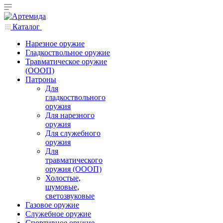
Каталог
Нарезное оружие
Гладкоствольное оружие
Травматическое оружие
(ОООП)
Патроны
Для
гладкоствольного
оружия
Для нарезного
оружия
Для служебного
оружия
Для
травматического
оружия (ОООП)
Холостые,
шумовые,
светозвуковые
Газовое оружие
Служебное оружие
Спортивное оружие