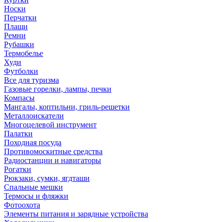
Носки
Перчатки
Плащи
Ремни
Рубашки
Термобелье
Худи
Футболки
Все для туризма
Газовые горелки, лампы, печки
Компасы
Мангалы, коптильни, гриль-решетки
Металлоискатели
Многоцелевой инструмент
Палатки
Походная посуда
Противомоскитные средства
Радиостанции и навигаторы
Рогатки
Рюкзаки, сумки, ягдташи
Спальные мешки
Термосы и фляжки
Фотоохота
Элементы питания и зарядные устройства