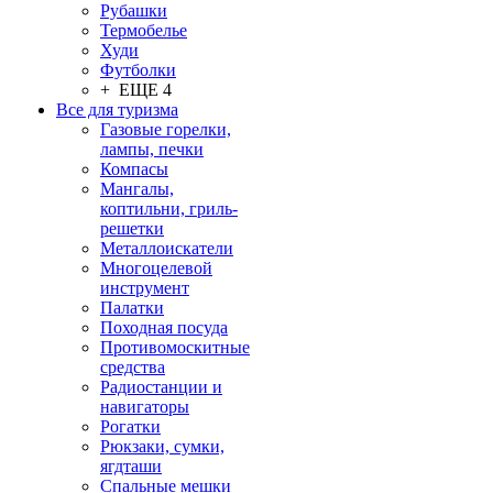
Рубашки
Термобелье
Худи
Футболки
+ ЕЩЕ 4
Все для туризма
Газовые горелки,
лампы, печки
Компасы
Мангалы,
коптильни, гриль-
решетки
Металлоискатели
Многоцелевой
инструмент
Палатки
Походная посуда
Противомоскитные
средства
Радиостанции и
навигаторы
Рогатки
Рюкзаки, сумки,
ягдташи
Спальные мешки