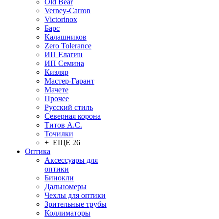
Old Bear
Verney-Carron
Victorinox
Барс
Калашников
Zero Tolerance
ИП Елагин
ИП Семина
Кизляр
Мастер-Гарант
Мачете
Прочее
Русский стиль
Северная корона
Титов А.С.
Точилки
+ ЕЩЕ 26
Оптика
Аксессуары для
оптики
Бинокли
Дальномеры
Чехлы для оптики
Зрительные трубы
Коллиматоры