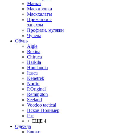
Манки
Маскировка
Маскхалаты
Приманки с
запахом
Профили, муляжи
Чучела
Обувь
Aigle
Bekina
Chiruсa
Harkila
Huntlandia
Itasca
Kenetrek
Norfin
P.Original
Remington
Seeland
Voodoo tactical
Псков-Полимер
Рат
+ ЕЩЕ 4
Одежда
Брюки