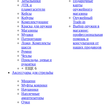
Затыльники
Подарочные
ДТК и
карты
пламегасители
оружейного
Кейсы
магазина
Кобуры
Оружейный
Комплектующие
Trade-in
Краска для оружия
Выбор оружия в
Магазины
магазине:
Мушки
профессиональная
Патронташи
помощь и
Ложи, Комплекты
консультация от
шасси
наших продавцов
Ремни
Чехлы
Приклады, цевья и
рукоятки
+ ЕЩЕ 6
Аксессуары для стрельбы
Мишени
Муфты коврики
Наушники
Наплечные
амортизаторы
Очки