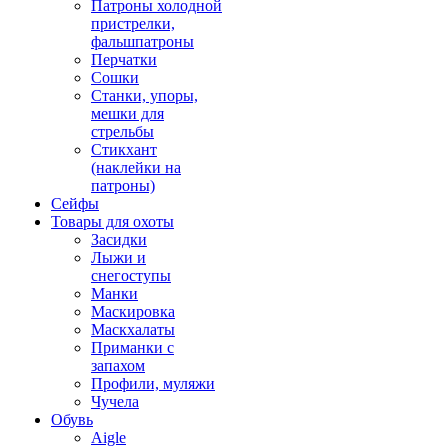
Патроны холодной
пристрелки,
фальшпатроны
Перчатки
Сошки
Станки, упоры,
мешки для
стрельбы
Стикхант
(наклейки на
патроны)
Сейфы
Товары для охоты
Засидки
Лыжи и
снегоступы
Манки
Маскировка
Маскхалаты
Приманки с
запахом
Профили, муляжи
Чучела
Обувь
Aigle