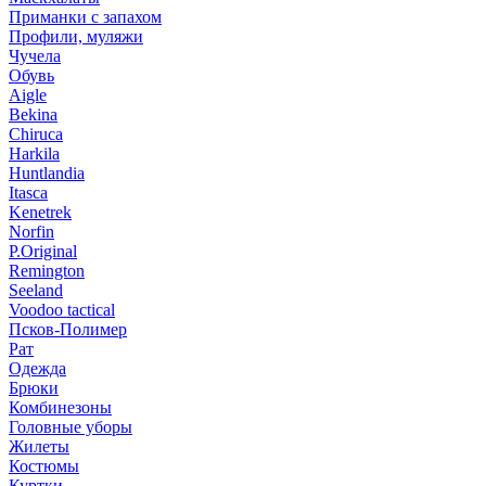
Приманки с запахом
Профили, муляжи
Чучела
Обувь
Aigle
Bekina
Chiruсa
Harkila
Huntlandia
Itasca
Kenetrek
Norfin
P.Original
Remington
Seeland
Voodoo tactical
Псков-Полимер
Рат
Одежда
Брюки
Комбинезоны
Головные уборы
Жилеты
Костюмы
Куртки