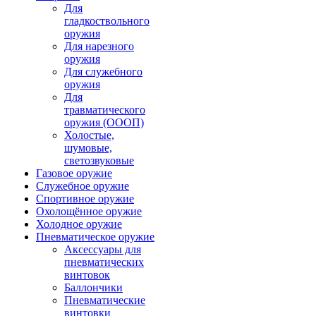
Для
гладкоствольного
оружия
Для нарезного
оружия
Для служебного
оружия
Для
травматического
оружия (ОООП)
Холостые,
шумовые,
светозвуковые
Газовое оружие
Служебное оружие
Спортивное оружие
Охолощённое оружие
Холодное оружие
Пневматическое оружие
Аксессуары для
пневматических
винтовок
Баллончики
Пневматические
винтовки