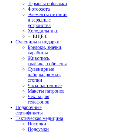
Термосы и фляжки
Фотоохота
Элементы питания
и зарядные
устройства
Холодильники
+ ЕЩЕ 6
Сувениры и подарки
Брелоки, значки,
карабины
Живопись,
графика, гобелены
Сувенирные
наборы, рюмки,
стопки
Часы настенные
Макеты патронов
Чехлы для
телефонов
Подарочные
сертификаты
Тактическая медицина
Носилки
Подсумки