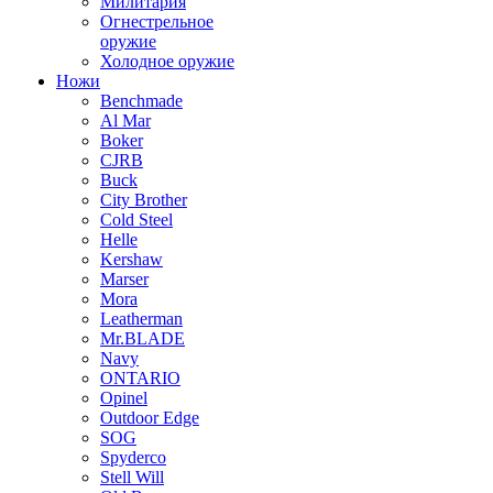
Милитария
Огнестрельное
оружие
Холодное оружие
Ножи
Benchmade
Al Mar
Boker
CJRB
Buck
City Brother
Cold Steel
Helle
Kershaw
Marser
Mora
Leatherman
Mr.BLADE
Navy
ONTARIO
Opinel
Outdoor Edge
SOG
Spyderco
Stell Will