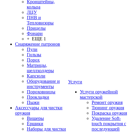
Кронштейны,
кольца
ЛЦУ
ПНВ и
Тепловизоры
Прицелы
Фонари
+ ЕЩЕ 1
Снаряжение патронов
Пули
Гильзы
Порох
Матрицы,
шеллхолдеры
Капсюли
Оборудование и
Услуги
инструменты
Пороховницы
Услуги оружейной
Прокладки
мастерской
Пыжи
Ремонт оружия
Аксессуары для чистки
Тюнинг оружия
оружия
Покраска оружия
Вишеры
Удаление Soft-
Ёршики
touch покрытия с
Наборы для чистки
последующей