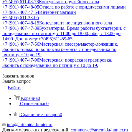
+7 (495) 611-08-78
Консультант оружейного зала
+7 (901) 407-48-05
Отдела по работе с юридическими лицами
+7 (901) 407-47-54
Интернет магазин
+7 (495) 611-33-05
+7 (901) 407-48-15
Консультант не лицензионного зала
+7 (901) 407-47-89
Бухгалтерия. Время работы бухгалтерии, с
понедельника по пятницу, с 11:00 до 18:00, обед с 13:00 до
14:00. Доп.номер:+7(495)611-59-65
+7 (901) 407-47-56
Мастерская: слесарь/мастер-ложевщик.
Звонить только по вопросам ремонта с понедельника по
пятницу с 10 до 19.
+7 (901) 407-47-96
Мастерская: покраска и гравировка.
Звонить с понедельника по пятницу с 10 до 19.
Заказать звонок
Задать вопрос
Войти
Корзина
0
Отложенные
0
Сравнение товаров
0
info@artemida-hunter.ru
Для коммерческих предложений:
commerse@artemida-hunter.ru