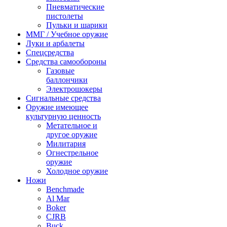
Пневматические
пистолеты
Пульки и шарики
ММГ / Учебное оружие
Луки и арбалеты
Спецсредства
Средства самообороны
Газовые
баллончики
Электрошокеры
Сигнальные средства
Оружие имеющее
культурную ценность
Метательное и
другое оружие
Милитария
Огнестрельное
оружие
Холодное оружие
Ножи
Benchmade
Al Mar
Boker
CJRB
Buck