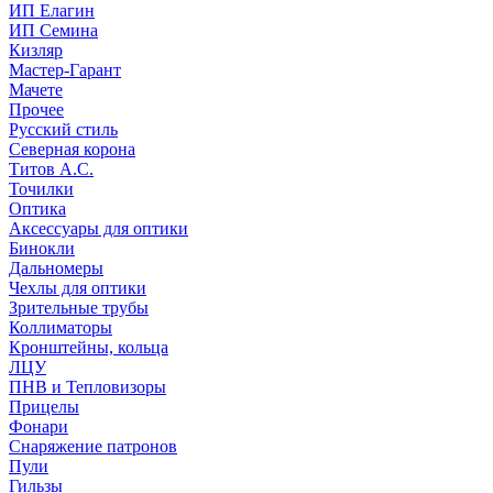
ИП Елагин
ИП Семина
Кизляр
Мастер-Гарант
Мачете
Прочее
Русский стиль
Северная корона
Титов А.С.
Точилки
Оптика
Аксессуары для оптики
Бинокли
Дальномеры
Чехлы для оптики
Зрительные трубы
Коллиматоры
Кронштейны, кольца
ЛЦУ
ПНВ и Тепловизоры
Прицелы
Фонари
Снаряжение патронов
Пули
Гильзы