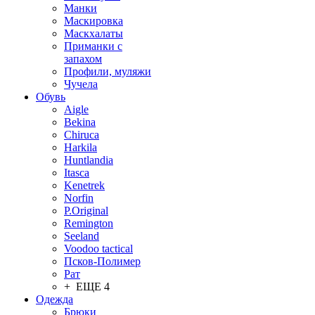
Манки
Маскировка
Маскхалаты
Приманки с
запахом
Профили, муляжи
Чучела
Обувь
Aigle
Bekina
Chiruсa
Harkila
Huntlandia
Itasca
Kenetrek
Norfin
P.Original
Remington
Seeland
Voodoo tactical
Псков-Полимер
Рат
+ ЕЩЕ 4
Одежда
Брюки