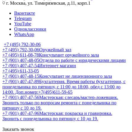
г. Москва, ул. Тимирязевская, д.11, корп.1
Вконтакте
Telegram
YouTube
Одноклассники
WhatsApp
+7 (495) 792-30-06
+7 (495) 792-30-06
Оружейный зал
+7 (495) 611-08-78
Консультант оружейного зала
+7 (901) 407-48-05
Отдела по работе с юридическими лицами
+7 (901) 407-47-54
Интернет магазин
+7 (495) 611-33-05
+7 (901) 407-48-15
Консультант не лицензионного зала
+7 (901) 407-47-89
Бухгалтерия. Время работы бухгалтерии, с
понедельника по пятницу, с 11:00 до 18:00, обед с 13:00 до
14:00. Доп.номер:+7(495)611-59-65
+7 (901) 407-47-56
Мастерская: слесарь/мастер-ложевщик.
Звонить только по вопросам ремонта с понедельника по
пятницу с 10 до 19.
+7 (901) 407-47-96
Мастерская: покраска и гравировка.
Звонить с понедельника по пятницу с 10 до 19.
Заказать звонок