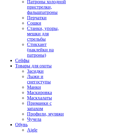
Патроны холодной
пристрелки,
фальшпатроны
Перчатки
Сошки
Станки, упоры,
мешки для
стрельбы
Стикхант
(наклейки на
патроны)
Сейфы
Товары для охоты
Засидки
Лыжи и
снегоступы
Манки
Маскировка
Маскхалаты
Приманки с
запахом
Профили, муляжи
Чучела
Обувь
Aigle