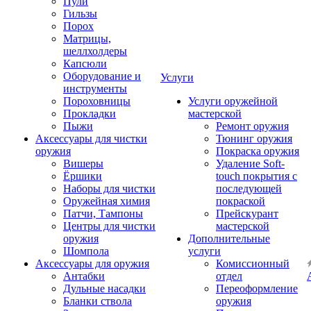
Пули
Гильзы
Порох
Матрицы,
шеллхолдеры
Капсюли
Оборудование и
Услуги
инструменты
Пороховницы
Услуги оружейной
Прокладки
мастерской
Пыжи
Ремонт оружия
Аксессуары для чистки
Тюнинг оружия
оружия
Покраска оружия
Вишеры
Удаление Soft-
Ёршики
touch покрытия с
Наборы для чистки
последующей
Оружейная химия
покраской
Патчи, Тампоны
Прейскурант
Центры для чистки
мастерской
оружия
Дополнительные
Шомпола
услуги
Аксессуары для оружия
Комиссионный
Антабки
отдел
Дульные насадки
Переоформление
Бланки ствола
оружия