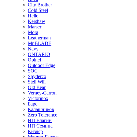
City Brother
Cold Steel
Helle
Kershaw
Marser
Mora
Leatherman
Mr.BLADE
Navy
ONTARIO
Opinel
Outdoor Edge
SOG
Spyderco
Stell Will
Old Bear
Verney-Carron
Victorinox
Барс
Калашников
Zero Tolerance
ИП Елагин
ИП Семина
Кизляр
Мастер-Гарант