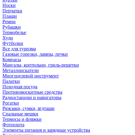
Носки
Перчатки
Плащи
Ремни
Рубашки
Термобелье
Худи
Футболки
Все для туризма
Газовые горелки, лампы, печки
Компасы
Мангалы, коптильни, гриль-решетки
Металлоискатели
Многоцелевой инструмент
Палатки
Походная посуда
Противомоскитные средства
Радиостанции и навигаторы
Рогатки
Рюкзаки, сумки, ягдташи
Спальные мешки
Термосы и фляжки
Фотоохота
Элементы питания и зарядные устройства