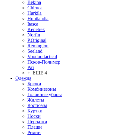
Bekina
Chiruсa
Harkila
Huntlandia
Itasca
Kenetrek
Norfin
P.Original
Remington
Seeland
Voodoo tactical
Псков-Полимер
Рат
+ ЕЩЕ 4
Одежда
Брюки
Комбинезоны
Головные уборы
Жилеты
Костюмы
Куртки
Носки
Перчатки
Плащи
Ремни