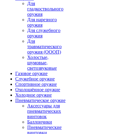
Для
гладкоствольного
оружия
Для нарезного
оружия
Для служебного
оружия
Для
травматического
оружия (ОООП)
Холостые,
шумовые,
светозвуковые
Газовое оружие
Служебное оружие
Спортивное оружие
Охолощённое оружие
Холодное оружие
Пневматическое оружие
Аксессуары для
пневматических
винтовок
Баллончики
Пневматические
винтовки