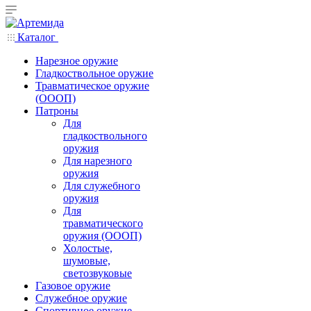
Каталог
Нарезное оружие
Гладкоствольное оружие
Травматическое оружие
(ОООП)
Патроны
Для
гладкоствольного
оружия
Для нарезного
оружия
Для служебного
оружия
Для
травматического
оружия (ОООП)
Холостые,
шумовые,
светозвуковые
Газовое оружие
Служебное оружие
Спортивное оружие