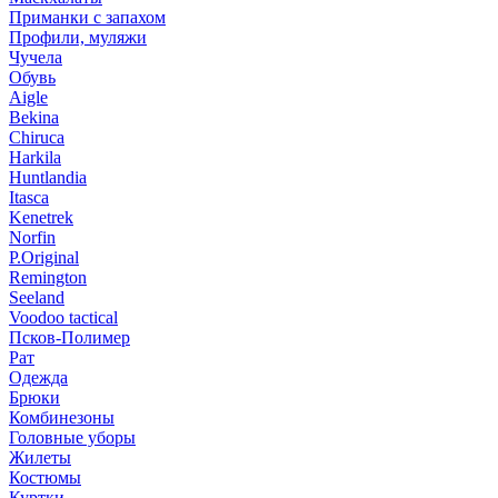
Приманки с запахом
Профили, муляжи
Чучела
Обувь
Aigle
Bekina
Chiruсa
Harkila
Huntlandia
Itasca
Kenetrek
Norfin
P.Original
Remington
Seeland
Voodoo tactical
Псков-Полимер
Рат
Одежда
Брюки
Комбинезоны
Головные уборы
Жилеты
Костюмы
Куртки