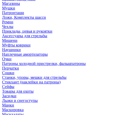
Магазины
Мушки
Патронташи
Ложи, Комплекты шасси
Ремни
Чехлы
Приклады, цевья и рукоятки
Аксессуары для стрельбы
Мишени
Муфты коврики
Наушники
Наплечные амортизаторы
Очки
Патроны холодной пристрелки, фальшпатроны
Перчатки
Сошки
Станки, упоры, мешки для стрельбы
Стикхант (наклейки на патроны)
Сейфы
Товары для охоты
Засидки
Лыжи и снегоступы
Манки
Маскировка
Маскхалаты