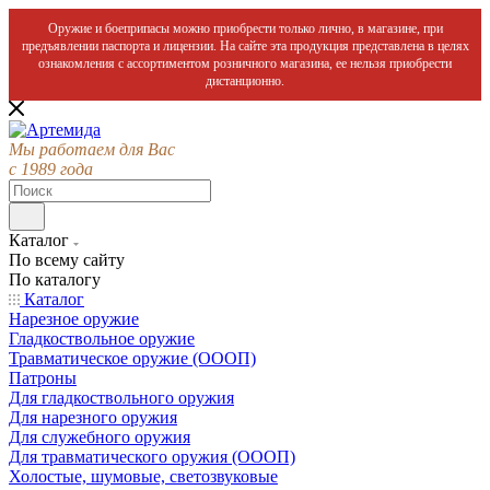
Оружие и боеприпасы можно приобрести только лично, в магазине, при
предъявлении паспорта и лицензии. На сайте эта продукция представлена в целях
ознакомления с ассортиментом розничного магазина, ее нельзя приобрести
дистанционно.
Мы работаем для Вас
с 1989 года
Каталог
По всему сайту
По каталогу
Каталог
Нарезное оружие
Гладкоствольное оружие
Травматическое оружие (ОООП)
Патроны
Для гладкоствольного оружия
Для нарезного оружия
Для служебного оружия
Для травматического оружия (ОООП)
Холостые, шумовые, светозвуковые