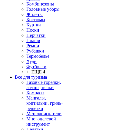
Комбинезоны
Головные уборы
Жилеты
Костюмы
Куртки
Носки
Перчатки
Плащи
Ремни
Рубашки
Термобелье
Худи
Футболки
+ ЕЩЕ 4
Все для туризма
Газовые горелки,
лампы, печки
Компасы
Мангалы,
коптильни, гриль-
решетки
Металлоискатели
Многоцелевой
инструмент
Палатки