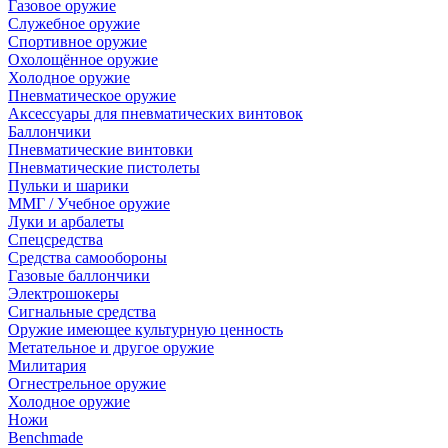
Газовое оружие
Служебное оружие
Спортивное оружие
Охолощённое оружие
Холодное оружие
Пневматическое оружие
Аксессуары для пневматических винтовок
Баллончики
Пневматические винтовки
Пневматические пистолеты
Пульки и шарики
ММГ / Учебное оружие
Луки и арбалеты
Спецсредства
Средства самообороны
Газовые баллончики
Электрошокеры
Сигнальные средства
Оружие имеющее культурную ценность
Метательное и другое оружие
Милитария
Огнестрельное оружие
Холодное оружие
Ножи
Benchmade