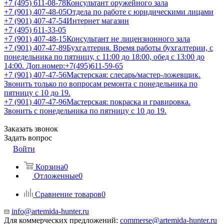
+7 (495) 611-08-78
Консультант оружейного зала
+7 (901) 407-48-05
Отдела по работе с юридическими лицами
+7 (901) 407-47-54
Интернет магазин
+7 (495) 611-33-05
+7 (901) 407-48-15
Консультант не лицензионного зала
+7 (901) 407-47-89
Бухгалтерия. Время работы бухгалтерии, с
понедельника по пятницу, с 11:00 до 18:00, обед с 13:00 до
14:00. Доп.номер:+7(495)611-59-65
+7 (901) 407-47-56
Мастерская: слесарь/мастер-ложевщик.
Звонить только по вопросам ремонта с понедельника по
пятницу с 10 до 19.
+7 (901) 407-47-96
Мастерская: покраска и гравировка.
Звонить с понедельника по пятницу с 10 до 19.
Заказать звонок
Задать вопрос
Войти
Корзина
0
Отложенные
0
Сравнение товаров
0
info@artemida-hunter.ru
Для коммерческих предложений:
commerse@artemida-hunter.ru