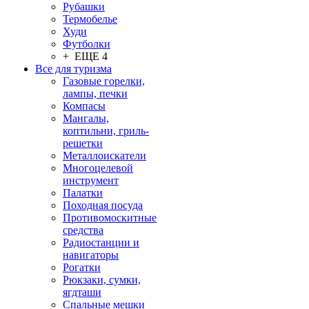
Рубашки
Термобелье
Худи
Футболки
+ ЕЩЕ 4
Все для туризма
Газовые горелки,
лампы, печки
Компасы
Мангалы,
коптильни, гриль-
решетки
Металлоискатели
Многоцелевой
инструмент
Палатки
Походная посуда
Противомоскитные
средства
Радиостанции и
навигаторы
Рогатки
Рюкзаки, сумки,
ягдташи
Спальные мешки