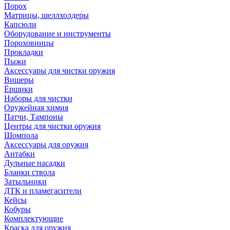
Порох
Матрицы, шеллхолдеры
Капсюли
Оборудование и инструменты
Пороховницы
Прокладки
Пыжи
Аксессуары для чистки оружия
Вишеры
Ёршики
Наборы для чистки
Оружейная химия
Патчи, Тампоны
Центры для чистки оружия
Шомпола
Аксессуары для оружия
Антабки
Дульные насадки
Бланки ствола
Затыльники
ДТК и пламегасители
Кейсы
Кобуры
Комплектующие
Краска для оружия