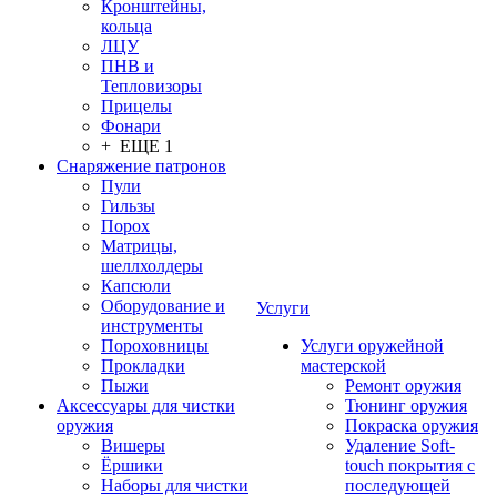
Кронштейны,
кольца
ЛЦУ
ПНВ и
Тепловизоры
Прицелы
Фонари
+ ЕЩЕ 1
Снаряжение патронов
Пули
Гильзы
Порох
Матрицы,
шеллхолдеры
Капсюли
Оборудование и
Услуги
инструменты
Пороховницы
Услуги оружейной
Прокладки
мастерской
Пыжи
Ремонт оружия
Аксессуары для чистки
Тюнинг оружия
оружия
Покраска оружия
Вишеры
Удаление Soft-
Ёршики
touch покрытия с
Наборы для чистки
последующей