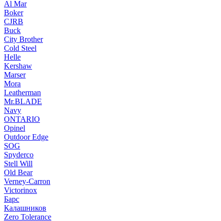
Al Mar
Boker
CJRB
Buck
City Brother
Cold Steel
Helle
Kershaw
Marser
Mora
Leatherman
Mr.BLADE
Navy
ONTARIO
Opinel
Outdoor Edge
SOG
Spyderco
Stell Will
Old Bear
Verney-Carron
Victorinox
Барс
Калашников
Zero Tolerance