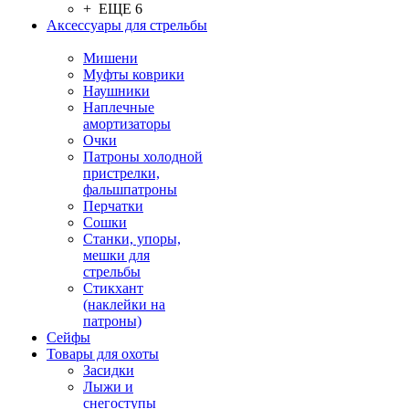
+ ЕЩЕ 6
Аксессуары для стрельбы
Мишени
Муфты коврики
Наушники
Наплечные
амортизаторы
Очки
Патроны холодной
пристрелки,
фальшпатроны
Перчатки
Сошки
Станки, упоры,
мешки для
стрельбы
Стикхант
(наклейки на
патроны)
Сейфы
Товары для охоты
Засидки
Лыжи и
снегоступы