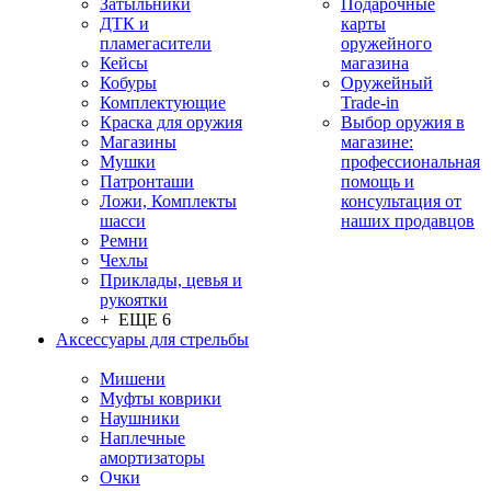
Затыльники
Подарочные
ДТК и
карты
пламегасители
оружейного
Кейсы
магазина
Кобуры
Оружейный
Комплектующие
Trade-in
Краска для оружия
Выбор оружия в
Магазины
магазине:
Мушки
профессиональная
Патронташи
помощь и
Ложи, Комплекты
консультация от
шасси
наших продавцов
Ремни
Чехлы
Приклады, цевья и
рукоятки
+ ЕЩЕ 6
Аксессуары для стрельбы
Мишени
Муфты коврики
Наушники
Наплечные
амортизаторы
Очки