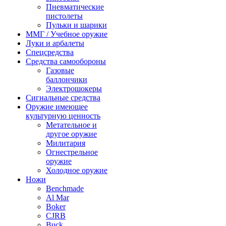
Пневматические
пистолеты
Пульки и шарики
ММГ / Учебное оружие
Луки и арбалеты
Спецсредства
Средства самообороны
Газовые
баллончики
Электрошокеры
Сигнальные средства
Оружие имеющее
культурную ценность
Метательное и
другое оружие
Милитария
Огнестрельное
оружие
Холодное оружие
Ножи
Benchmade
Al Mar
Boker
CJRB
Buck