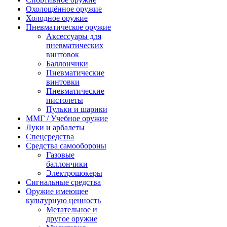
Охолощённое оружие
Холодное оружие
Пневматическое оружие
Аксессуары для
пневматических
винтовок
Баллончики
Пневматические
винтовки
Пневматические
пистолеты
Пульки и шарики
ММГ / Учебное оружие
Луки и арбалеты
Спецсредства
Средства самообороны
Газовые
баллончики
Электрошокеры
Сигнальные средства
Оружие имеющее
культурную ценность
Метательное и
другое оружие