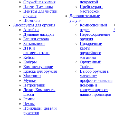
Оружейная химия
покраской
Патчи, Тампоны
Прейскурант
Центры для чистки
мастерской
оружия
Дополнительные
Шомпола
услуги
Аксессуары для оружия
Комиссионный
Антабки
отдел
Дульные насадки
Переоформление
Бланки ствола
оружия
Затыльники
Подарочные
ДТК и
карты
пламегасители
оружейного
Кейсы
магазина
Кобуры
Оружейный
Комплектующие
Trade-in
Краска для оружия
Выбор оружия в
Магазины
магазине:
Мушки
профессиональная
Патронташи
помощь и
Ложи, Комплекты
консультация от
шасси
наших продавцов
Ремни
Чехлы
Приклады, цевья и
рукоятки