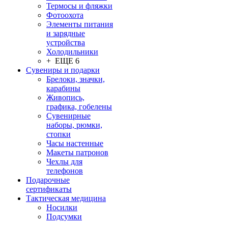
Термосы и фляжки
Фотоохота
Элементы питания
и зарядные
устройства
Холодильники
+ ЕЩЕ 6
Сувениры и подарки
Брелоки, значки,
карабины
Живопись,
графика, гобелены
Сувенирные
наборы, рюмки,
стопки
Часы настенные
Макеты патронов
Чехлы для
телефонов
Подарочные
сертификаты
Тактическая медицина
Носилки
Подсумки