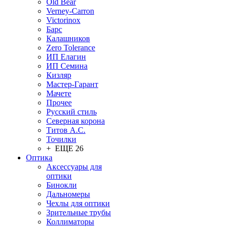
Old Bear
Verney-Carron
Victorinox
Барс
Калашников
Zero Tolerance
ИП Елагин
ИП Семина
Кизляр
Мастер-Гарант
Мачете
Прочее
Русский стиль
Северная корона
Титов А.С.
Точилки
+ ЕЩЕ 26
Оптика
Аксессуары для
оптики
Бинокли
Дальномеры
Чехлы для оптики
Зрительные трубы
Коллиматоры