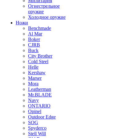
Милитария
Огнестрельное
оружие
Холодное оружие
Ножи
Benchmade
Al Mar
Boker
CJRB
Buck
City Brother
Cold Steel
Helle
Kershaw
Marser
Mora
Leatherman
Mr.BLADE
Navy
ONTARIO
Opinel
Outdoor Edge
SOG
Spyderco
Stell Will