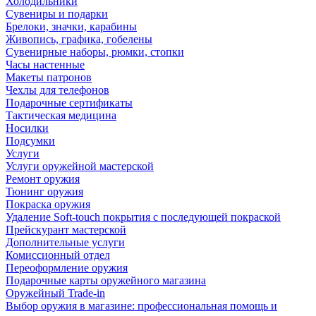
Холодильники
Сувениры и подарки
Брелоки, значки, карабины
Живопись, графика, гобелены
Сувенирные наборы, рюмки, стопки
Часы настенные
Макеты патронов
Чехлы для телефонов
Подарочные сертификаты
Тактическая медицина
Носилки
Подсумки
Услуги
Услуги оружейной мастерской
Ремонт оружия
Тюнинг оружия
Покраска оружия
Удаление Soft-touch покрытия с последующей покраской
Прейскурант мастерской
Дополнительные услуги
Комиссионный отдел
Переоформление оружия
Подарочные карты оружейного магазина
Оружейный Trade-in
Выбор оружия в магазине: профессиональная помощь и