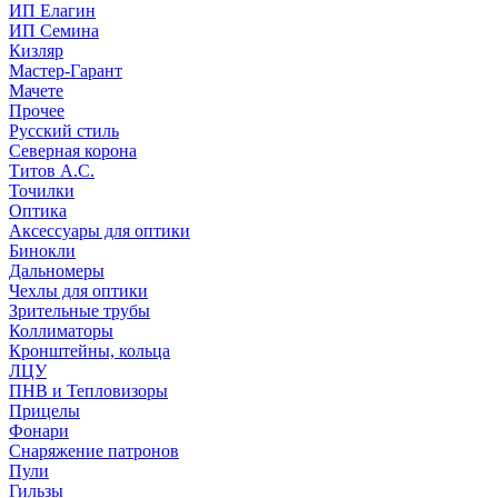
ИП Елагин
ИП Семина
Кизляр
Мастер-Гарант
Мачете
Прочее
Русский стиль
Северная корона
Титов А.С.
Точилки
Оптика
Аксессуары для оптики
Бинокли
Дальномеры
Чехлы для оптики
Зрительные трубы
Коллиматоры
Кронштейны, кольца
ЛЦУ
ПНВ и Тепловизоры
Прицелы
Фонари
Снаряжение патронов
Пули
Гильзы