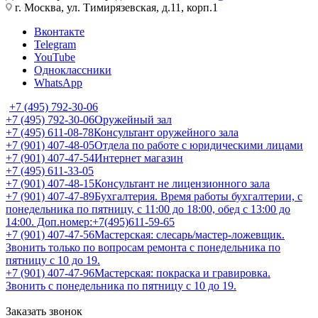
г. Москва, ул. Тимирязевская, д.11, корп.1
Вконтакте
Telegram
YouTube
Одноклассники
WhatsApp
+7 (495) 792-30-06
+7 (495) 792-30-06
Оружейный зал
+7 (495) 611-08-78
Консультант оружейного зала
+7 (901) 407-48-05
Отдела по работе с юридическими лицами
+7 (901) 407-47-54
Интернет магазин
+7 (495) 611-33-05
+7 (901) 407-48-15
Консультант не лицензионного зала
+7 (901) 407-47-89
Бухгалтерия. Время работы бухгалтерии, с
понедельника по пятницу, с 11:00 до 18:00, обед с 13:00 до
14:00. Доп.номер:+7(495)611-59-65
+7 (901) 407-47-56
Мастерская: слесарь/мастер-ложевщик.
Звонить только по вопросам ремонта с понедельника по
пятницу с 10 до 19.
+7 (901) 407-47-96
Мастерская: покраска и гравировка.
Звонить с понедельника по пятницу с 10 до 19.
Заказать звонок