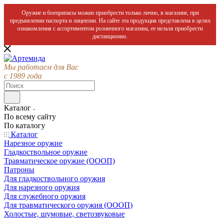
Оружие и боеприпасы можно приобрести только лично, в магазине, при
предъявлении паспорта и лицензии. На сайте эта продукция представлена в целях
ознакомления с ассортиментом розничного магазина, ее нельзя приобрести
дистанционно.
Мы работаем для Вас
с 1989 года
Каталог
По всему сайту
По каталогу
Каталог
Нарезное оружие
Гладкоствольное оружие
Травматическое оружие (ОООП)
Патроны
Для гладкоствольного оружия
Для нарезного оружия
Для служебного оружия
Для травматического оружия (ОООП)
Холостые, шумовые, светозвуковые