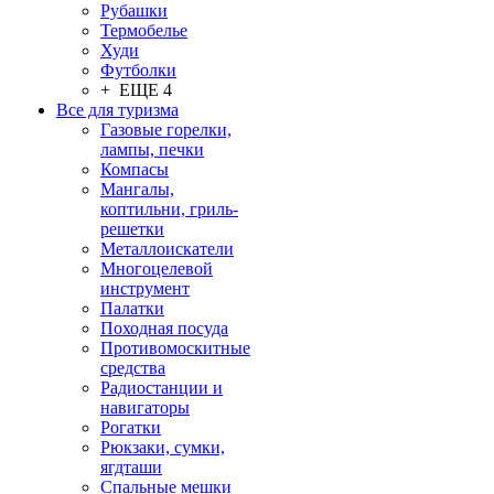
Рубашки
Термобелье
Худи
Футболки
+ ЕЩЕ 4
Все для туризма
Газовые горелки,
лампы, печки
Компасы
Мангалы,
коптильни, гриль-
решетки
Металлоискатели
Многоцелевой
инструмент
Палатки
Походная посуда
Противомоскитные
средства
Радиостанции и
навигаторы
Рогатки
Рюкзаки, сумки,
ягдташи
Спальные мешки