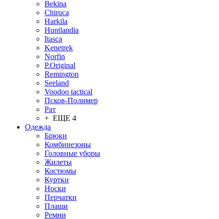
Bekina
Chiruсa
Harkila
Huntlandia
Itasca
Kenetrek
Norfin
P.Original
Remington
Seeland
Voodoo tactical
Псков-Полимер
Рат
+ ЕЩЕ 4
Одежда
Брюки
Комбинезоны
Головные уборы
Жилеты
Костюмы
Куртки
Носки
Перчатки
Плащи
Ремни