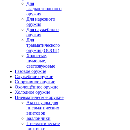
Для
гладкоствольного
оружия
Для нарезного
оружия
Для служебного
оружия
Для
травматического
оружия (ОООП)
Холостые,
шумовые,
светозвуковые
Газовое оружие
Служебное оружие
Спортивное оружие
Охолощённое оружие
Холодное оружие
Пневматическое оружие
Аксессуары для
пневматических
винтовок
Баллончики
Пневматические
винтовки