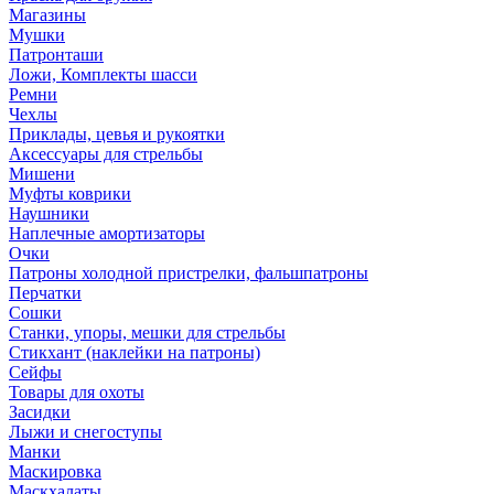
Магазины
Мушки
Патронташи
Ложи, Комплекты шасси
Ремни
Чехлы
Приклады, цевья и рукоятки
Аксессуары для стрельбы
Мишени
Муфты коврики
Наушники
Наплечные амортизаторы
Очки
Патроны холодной пристрелки, фальшпатроны
Перчатки
Сошки
Станки, упоры, мешки для стрельбы
Стикхант (наклейки на патроны)
Сейфы
Товары для охоты
Засидки
Лыжи и снегоступы
Манки
Маскировка
Маскхалаты