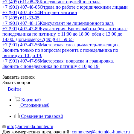
+7 (495) 611-08-78
Консультант оружейного зала
+7 (901) 407-48-05
Отдела по работе с юридическими лицами
+7 (901) 407-47-54
Интернет магазин
+7 (495) 611-33-05
+7 (901) 407-48-15
Консультант не лицензионного зала
+7 (901) 407-47-89
Бухгалтерия. Время работы бухгалтерии, с
понедельника по пятницу, с 11:00 до 18:00, обед с 13:00 до
14:00. Доп.номер:+7(495)611-59-65
+7 (901) 407-47-56
Мастерская: слесарь/мастер-ложевщик.
Звонить только по вопросам ремонта с понедельника по
пятницу с 10 до 19.
+7 (901) 407-47-96
Мастерская: покраска и гравировка.
Звонить с понедельника по пятницу с 10 до 19.
Заказать звонок
Задать вопрос
Войти
Корзина
0
Отложенные
0
Сравнение товаров
0
info@artemida-hunter.ru
Для коммерческих предложений:
commerse@artemida-hunter.ru