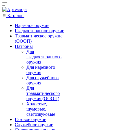
Каталог
Нарезное оружие
Гладкоствольное оружие
Травматическое оружие
(ОООП)
Патроны
Для
гладкоствольного
оружия
Для нарезного
оружия
Для служебного
оружия
Для
травматического
оружия (ОООП)
Холостые,
шумовые,
светозвуковые
Газовое оружие
Служебное оружие
Спортивное оружие