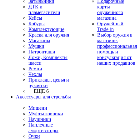
Затыльники
Подарочные
ДТК и
карты
пламегасители
оружейного
Кейсы
магазина
Кобуры
Оружейный
Комплектующие
Trade-in
Краска для оружия
Выбор оружия в
Магазины
магазине:
Мушки
профессиональная
Патронташи
помощь и
Ложи, Комплекты
консультация от
шасси
наших продавцов
Ремни
Чехлы
Приклады, цевья и
рукоятки
+ ЕЩЕ 6
Аксессуары для стрельбы
Мишени
Муфты коврики
Наушники
Наплечные
амортизаторы
Очки