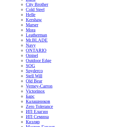
City Brother
Cold Steel
Helle
Kershaw
Marser
Mora
Leatherman
Mr.BLADE
Navy
ONTARIO
Opinel
Outdoor Edge
SOG
Spyderco
Stell Will
Old Bear
Verney-Carron
Victorinox
Барс
Калашников
Zero Tolerance
ИП Елагин
ИП Семина
Кизляр
Мастер-Гарант