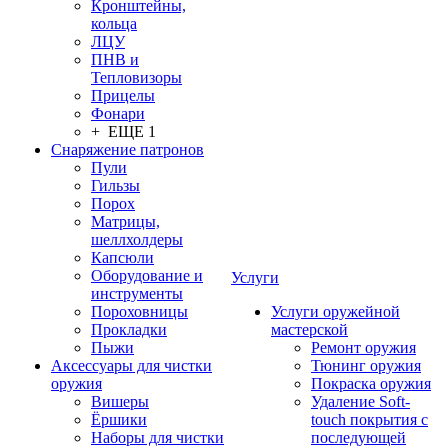
Кронштейны,
кольца
ЛЦУ
ПНВ и
Тепловизоры
Прицелы
Фонари
+ ЕЩЕ 1
Снаряжение патронов
Пули
Гильзы
Порох
Матрицы,
шеллхолдеры
Капсюли
Оборудование и
Услуги
инструменты
Пороховницы
Услуги оружейной
Прокладки
мастерской
Пыжи
Ремонт оружия
Аксессуары для чистки
Тюнинг оружия
оружия
Покраска оружия
Вишеры
Удаление Soft-
Ёршики
touch покрытия с
Наборы для чистки
последующей