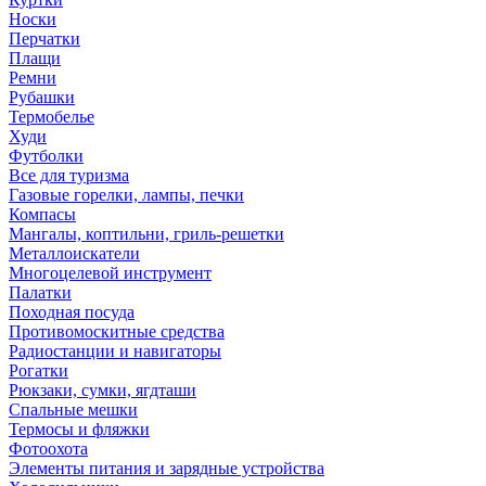
Носки
Перчатки
Плащи
Ремни
Рубашки
Термобелье
Худи
Футболки
Все для туризма
Газовые горелки, лампы, печки
Компасы
Мангалы, коптильни, гриль-решетки
Металлоискатели
Многоцелевой инструмент
Палатки
Походная посуда
Противомоскитные средства
Радиостанции и навигаторы
Рогатки
Рюкзаки, сумки, ягдташи
Спальные мешки
Термосы и фляжки
Фотоохота
Элементы питания и зарядные устройства