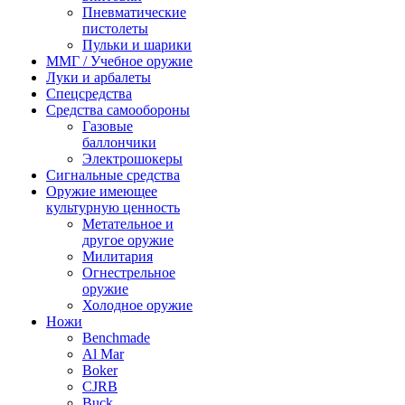
Пневматические
пистолеты
Пульки и шарики
ММГ / Учебное оружие
Луки и арбалеты
Спецсредства
Средства самообороны
Газовые
баллончики
Электрошокеры
Сигнальные средства
Оружие имеющее
культурную ценность
Метательное и
другое оружие
Милитария
Огнестрельное
оружие
Холодное оружие
Ножи
Benchmade
Al Mar
Boker
CJRB
Buck