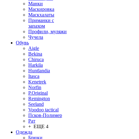
Манки
Маскировка
Маскхалаты
Приманки с
запахом
Профили, муляжи
Чучела
Обувь
Aigle
Bekina
Chiruсa
Harkila
Huntlandia
Itasca
Kenetrek
Norfin
P.Original
Remington
Seeland
Voodoo tactical
Псков-Полимер
Рат
+ ЕЩЕ 4
Одежда
Брюки