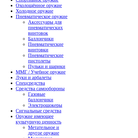
Охолощённое оружие
Холодное оружие
Пневматическое оружие
Аксессуары для
пневматических
винтовок
Баллончики
Пневматические
винтовки
Пневматические
пистолеты
Пульки и шарики
ММГ / Учебное оружие
Луки и арбалеты
Спецсредства
Средства самообороны
Газовые
баллончики
Электрошокеры
Сигнальные средства
Оружие имеющее
культурную ценность
Метательное и
другое оружие