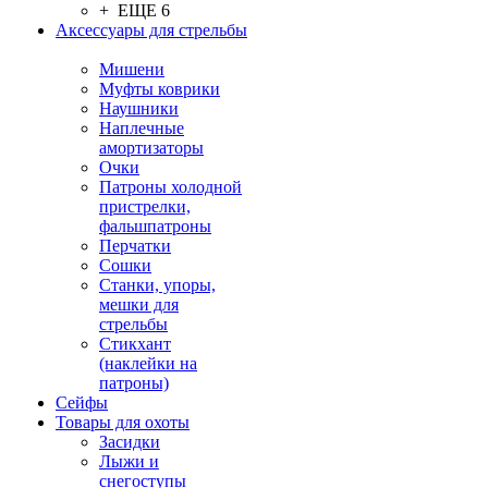
+ ЕЩЕ 6
Аксессуары для стрельбы
Мишени
Муфты коврики
Наушники
Наплечные
амортизаторы
Очки
Патроны холодной
пристрелки,
фальшпатроны
Перчатки
Сошки
Станки, упоры,
мешки для
стрельбы
Стикхант
(наклейки на
патроны)
Сейфы
Товары для охоты
Засидки
Лыжи и
снегоступы