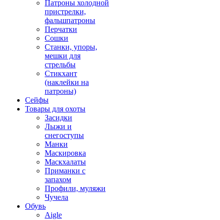
Патроны холодной
пристрелки,
фальшпатроны
Перчатки
Сошки
Станки, упоры,
мешки для
стрельбы
Стикхант
(наклейки на
патроны)
Сейфы
Товары для охоты
Засидки
Лыжи и
снегоступы
Манки
Маскировка
Маскхалаты
Приманки с
запахом
Профили, муляжи
Чучела
Обувь
Aigle