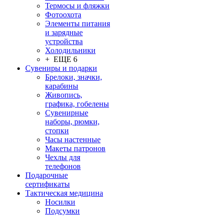
Термосы и фляжки
Фотоохота
Элементы питания
и зарядные
устройства
Холодильники
+ ЕЩЕ 6
Сувениры и подарки
Брелоки, значки,
карабины
Живопись,
графика, гобелены
Сувенирные
наборы, рюмки,
стопки
Часы настенные
Макеты патронов
Чехлы для
телефонов
Подарочные
сертификаты
Тактическая медицина
Носилки
Подсумки