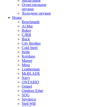
Милитария
Огнестрельное
оружие
Холодное оружие
Ножи
Benchmade
Al Mar
Boker
CJRB
Buck
City Brother
Cold Steel
Helle
Kershaw
Marser
Mora
Leatherman
Mr.BLADE
Navy
ONTARIO
Opinel
Outdoor Edge
SOG
Spyderco
Stell Will