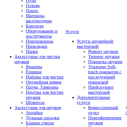
Пули
Гильзы
Порох
Матрицы,
шеллхолдеры
Капсюли
Оборудование и
Услуги
инструменты
Пороховницы
Услуги оружейной
Прокладки
мастерской
Пыжи
Ремонт оружия
Аксессуары для чистки
Тюнинг оружия
оружия
Покраска оружия
Вишеры
Удаление Soft-
Ёршики
touch покрытия с
Наборы для чистки
последующей
Оружейная химия
покраской
Патчи, Тампоны
Прейскурант
Центры для чистки
мастерской
оружия
Дополнительные
Шомпола
услуги
Аксессуары для оружия
Комиссионный
Антабки
отдел
Дульные насадки
Переоформление
Бланки ствола
оружия