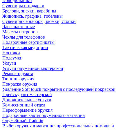
Холодильники
Сувениры и подарки
Брелоки, значки, карабины
Живопись, графика, гобелены
Сувенирные наборы, рюмки, стопки
Часы настенные
Макеты патронов
Чехлы для телефонов
Подарочные сертификаты
Тактическая медицина
Носилки
Подсумки
Услуги
Услуги оружейной мастерской
Ремонт оружия
Тюнинг оружия
Покраска оружия
Удаление Soft-touch покрытия с последующей покраской
Прейскурант мастерской
Дополнительные услуги
Комиссионный отдел
Переоформление оружия
Подарочные карты оружейного магазина
Оружейный Trade-in
Выбор оружия в магазине: профессиональная помощь и