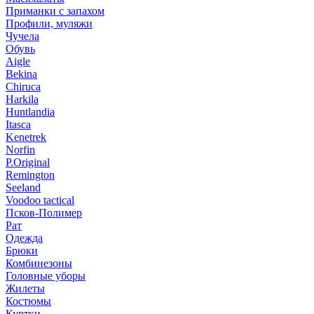
Приманки с запахом
Профили, муляжи
Чучела
Обувь
Aigle
Bekina
Chiruсa
Harkila
Huntlandia
Itasca
Kenetrek
Norfin
P.Original
Remington
Seeland
Voodoo tactical
Псков-Полимер
Рат
Одежда
Брюки
Комбинезоны
Головные уборы
Жилеты
Костюмы
Куртки