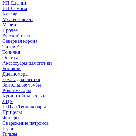
ИП Елагин
ИП Семина
Кизляр
Мастер-Гарант
Мачете
Прочее
Русский стиль
Северная корона
Титов А.С.
Точилки
Оптика
Аксессуары для оптики
Бинокли
Дальномеры
Чехлы для оптики
Зрительные трубы
Коллиматоры
Кронштейны, кольца
ЛЦУ
ПНВ и Тепловизоры
Прицелы
Фонари
Снаряжение патронов
Пули
Гильзы