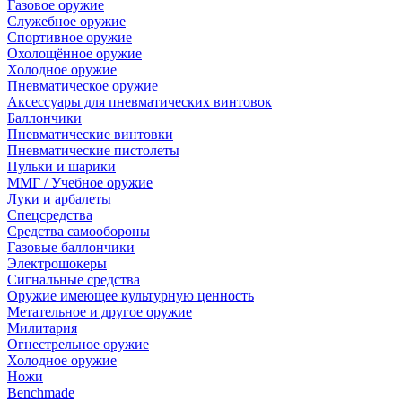
Газовое оружие
Служебное оружие
Спортивное оружие
Охолощённое оружие
Холодное оружие
Пневматическое оружие
Аксессуары для пневматических винтовок
Баллончики
Пневматические винтовки
Пневматические пистолеты
Пульки и шарики
ММГ / Учебное оружие
Луки и арбалеты
Спецсредства
Средства самообороны
Газовые баллончики
Электрошокеры
Сигнальные средства
Оружие имеющее культурную ценность
Метательное и другое оружие
Милитария
Огнестрельное оружие
Холодное оружие
Ножи
Benchmade