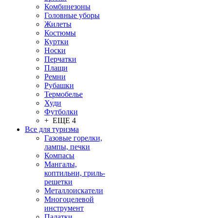
Комбинезоны
Головные уборы
Жилеты
Костюмы
Куртки
Носки
Перчатки
Плащи
Ремни
Рубашки
Термобелье
Худи
Футболки
+ ЕЩЕ 4
Все для туризма
Газовые горелки,
лампы, печки
Компасы
Мангалы,
коптильни, гриль-
решетки
Металлоискатели
Многоцелевой
инструмент
Палатки