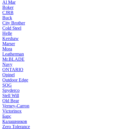
Al Mar
Boker
CJRB
Buck
City Brother
Cold Steel
Helle
Kershaw
Marser
Mora
Leatherman
Mr.BLADE
Navy
ONTARIO
Opinel
Outdoor Edge
SOG
Spyderco
Stell Will
Old Bear
Verney-Carron
Victorinox
Барс
Калашников
Zero Tolerance