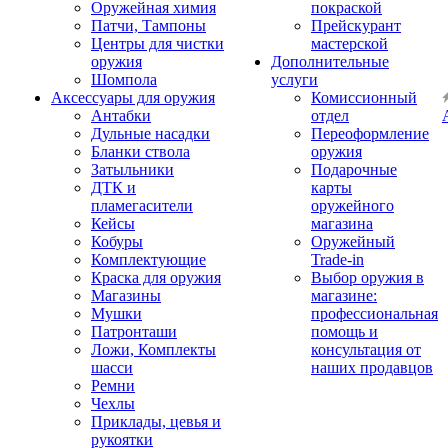
Оружейная химия
покраской
Патчи, Тампоны
Прейскурант
Центры для чистки
мастерской
оружия
Дополнительные
Шомпола
услуги
Аксессуары для оружия
Комиссионный
Антабки
отдел
Дульные насадки
Переоформление
Бланки ствола
оружия
Затыльники
Подарочные
ДТК и
карты
пламегасители
оружейного
Кейсы
магазина
Кобуры
Оружейный
Комплектующие
Trade-in
Краска для оружия
Выбор оружия в
Магазины
магазине:
Мушки
профессиональная
Патронташи
помощь и
Ложи, Комплекты
консультация от
шасси
наших продавцов
Ремни
Чехлы
Приклады, цевья и
рукоятки