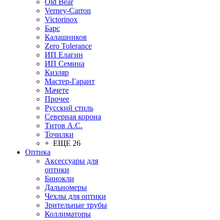
Old Bear
Verney-Carron
Victorinox
Барс
Калашников
Zero Tolerance
ИП Елагин
ИП Семина
Кизляр
Мастер-Гарант
Мачете
Прочее
Русский стиль
Северная корона
Титов А.С.
Точилки
+ ЕЩЕ 26
Оптика
Аксессуары для
оптики
Бинокли
Дальномеры
Чехлы для оптики
Зрительные трубы
Коллиматоры