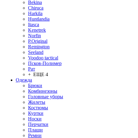
Bekina
Chiruсa
Harkila
Huntlandia
Itasca
Kenetrek
Norfin
P.Original
Remington
Seeland
Voodoo tactical
Псков-Полимер
Рат
+ ЕЩЕ 4
Одежда
Брюки
Комбинезоны
Головные уборы
Жилеты
Костюмы
Куртки
Носки
Перчатки
Плащи
Ремни