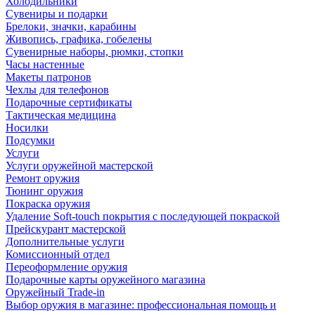
Холодильники
Сувениры и подарки
Брелоки, значки, карабины
Живопись, графика, гобелены
Сувенирные наборы, рюмки, стопки
Часы настенные
Макеты патронов
Чехлы для телефонов
Подарочные сертификаты
Тактическая медицина
Носилки
Подсумки
Услуги
Услуги оружейной мастерской
Ремонт оружия
Тюнинг оружия
Покраска оружия
Удаление Soft-touch покрытия с последующей покраской
Прейскурант мастерской
Дополнительные услуги
Комиссионный отдел
Переоформление оружия
Подарочные карты оружейного магазина
Оружейный Trade-in
Выбор оружия в магазине: профессиональная помощь и