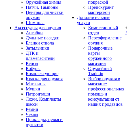
Оружейная химия
покраской
Патчи, Тампоны
Прейскурант
Центры для чистки
мастерской
оружия
Дополнительные
Шомпола
услуги
Аксессуары для оружия
Комиссионный
Антабки
отдел
Дульные насадки
Переоформление
Бланки ствола
оружия
Затыльники
Подарочные
ДТК и
карты
пламегасители
оружейного
Кейсы
магазина
Кобуры
Оружейный
Комплектующие
Trade-in
Краска для оружия
Выбор оружия в
Магазины
магазине:
Мушки
профессиональная
Патронташи
помощь и
Ложи, Комплекты
консультация от
шасси
наших продавцов
Ремни
Чехлы
Приклады, цевья и
рукоятки