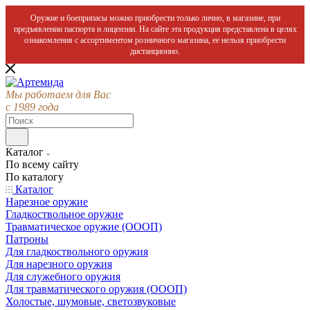
Оружие и боеприпасы можно приобрести только лично, в магазине, при
предъявлении паспорта и лицензии. На сайте эта продукция представлена в целях
ознакомления с ассортиментом розничного магазина, ее нельзя приобрести
дистанционно.
Мы работаем для Вас
с 1989 года
Каталог
По всему сайту
По каталогу
Каталог
Нарезное оружие
Гладкоствольное оружие
Травматическое оружие (ОООП)
Патроны
Для гладкоствольного оружия
Для нарезного оружия
Для служебного оружия
Для травматического оружия (ОООП)
Холостые, шумовые, светозвуковые