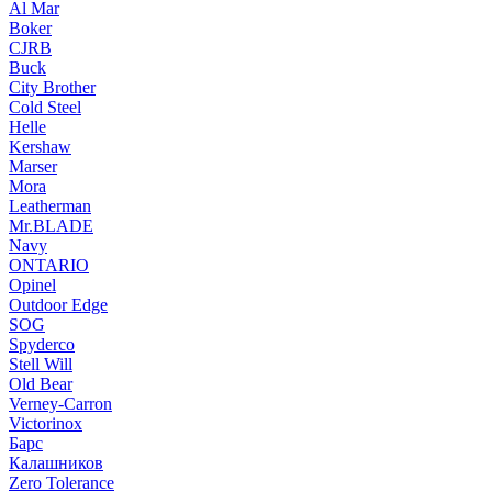
Al Mar
Boker
CJRB
Buck
City Brother
Cold Steel
Helle
Kershaw
Marser
Mora
Leatherman
Mr.BLADE
Navy
ONTARIO
Opinel
Outdoor Edge
SOG
Spyderco
Stell Will
Old Bear
Verney-Carron
Victorinox
Барс
Калашников
Zero Tolerance