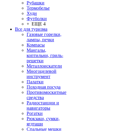
Рубашки
Термобелье
Худи
Футболки
+ ЕЩЕ 4
Все для туризма
Газовые горелки,
лампы, печки
Компасы
Мангалы,
коптильни, гриль-
решетки
Металлоискатели
Многоцелевой
инструмент
Палатки
Походная посуда
Противомоскитные
средства
Радиостанции и
навигаторы
Рогатки
Рюкзаки, сумки,
ягдташи
Спальные мешки