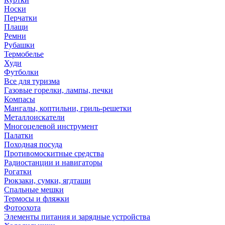
Носки
Перчатки
Плащи
Ремни
Рубашки
Термобелье
Худи
Футболки
Все для туризма
Газовые горелки, лампы, печки
Компасы
Мангалы, коптильни, гриль-решетки
Металлоискатели
Многоцелевой инструмент
Палатки
Походная посуда
Противомоскитные средства
Радиостанции и навигаторы
Рогатки
Рюкзаки, сумки, ягдташи
Спальные мешки
Термосы и фляжки
Фотоохота
Элементы питания и зарядные устройства