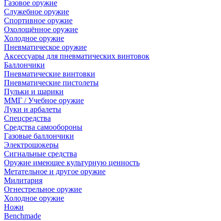
Газовое оружие
Служебное оружие
Спортивное оружие
Охолощённое оружие
Холодное оружие
Пневматическое оружие
Аксессуары для пневматических винтовок
Баллончики
Пневматические винтовки
Пневматические пистолеты
Пульки и шарики
ММГ / Учебное оружие
Луки и арбалеты
Спецсредства
Средства самообороны
Газовые баллончики
Электрошокеры
Сигнальные средства
Оружие имеющее культурную ценность
Метательное и другое оружие
Милитария
Огнестрельное оружие
Холодное оружие
Ножи
Benchmade