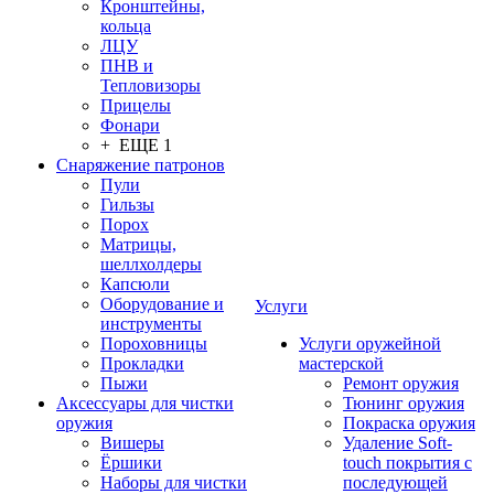
Кронштейны,
кольца
ЛЦУ
ПНВ и
Тепловизоры
Прицелы
Фонари
+ ЕЩЕ 1
Снаряжение патронов
Пули
Гильзы
Порох
Матрицы,
шеллхолдеры
Капсюли
Оборудование и
Услуги
инструменты
Пороховницы
Услуги оружейной
Прокладки
мастерской
Пыжи
Ремонт оружия
Аксессуары для чистки
Тюнинг оружия
оружия
Покраска оружия
Вишеры
Удаление Soft-
Ёршики
touch покрытия с
Наборы для чистки
последующей