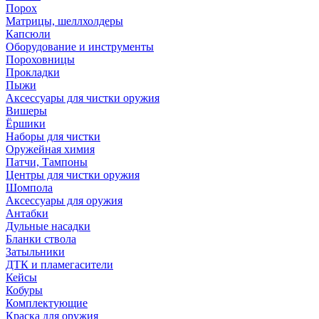
Порох
Матрицы, шеллхолдеры
Капсюли
Оборудование и инструменты
Пороховницы
Прокладки
Пыжи
Аксессуары для чистки оружия
Вишеры
Ёршики
Наборы для чистки
Оружейная химия
Патчи, Тампоны
Центры для чистки оружия
Шомпола
Аксессуары для оружия
Антабки
Дульные насадки
Бланки ствола
Затыльники
ДТК и пламегасители
Кейсы
Кобуры
Комплектующие
Краска для оружия