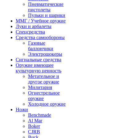
Пневматические
пистолеты
Пульки и шарики
ММГ / Учебное оружие
Луки и арбалеты
Спецсредства
Средства самообороны
Газовые
баллончики
Электрошокеры
Сигнальные средства
Оружие имеющее
культурную ценность
Метательное и
другое оружие
Милитария
Огнестрельное
оружие
Холодное оружие
Ножи
Benchmade
Al Mar
Boker
CJRB
Buck