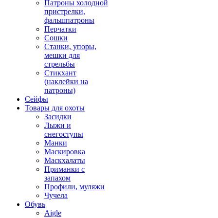
Патроны холодной
пристрелки,
фальшпатроны
Перчатки
Сошки
Станки, упоры,
мешки для
стрельбы
Стикхант
(наклейки на
патроны)
Сейфы
Товары для охоты
Засидки
Лыжи и
снегоступы
Манки
Маскировка
Маскхалаты
Приманки с
запахом
Профили, муляжи
Чучела
Обувь
Aigle