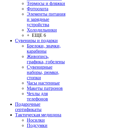
Термосы и фляжки
Фотоохота
Элементы питания
и зарядные
устройства
Холодильники
+ ЕЩЕ 6
Сувениры и подарки
Брелоки, значки,
карабины
Живопись,
графика, гобелены
Сувенирные
наборы, рюмки,
стопки
Часы настенные
Макеты патронов
Чехлы для
телефонов
Подарочные
сертификаты
Тактическая медицина
Носилки
Подсумки