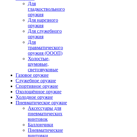
Для
гладкоствольного
оружия
Для нарезного
оружия
Для служебного
оружия
Для
травматического
оружия (ОООП)
Холостые,
шумовые,
светозвуковые
Газовое оружие
Служебное оружие
Спортивное оружие
Охолощённое оружие
Холодное оружие
Пневматическое оружие
Аксессуары для
пневматических
винтовок
Баллончики
Пневматические
винтовки