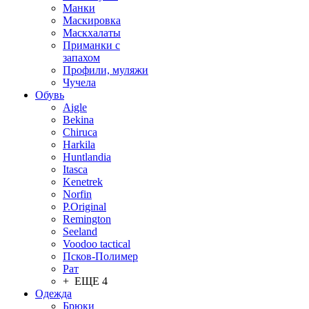
Манки
Маскировка
Маскхалаты
Приманки с
запахом
Профили, муляжи
Чучела
Обувь
Aigle
Bekina
Chiruсa
Harkila
Huntlandia
Itasca
Kenetrek
Norfin
P.Original
Remington
Seeland
Voodoo tactical
Псков-Полимер
Рат
+ ЕЩЕ 4
Одежда
Брюки