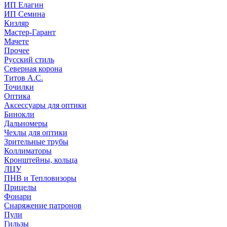
ИП Елагин
ИП Семина
Кизляр
Мастер-Гарант
Мачете
Прочее
Русский стиль
Северная корона
Титов А.С.
Точилки
Оптика
Аксессуары для оптики
Бинокли
Дальномеры
Чехлы для оптики
Зрительные трубы
Коллиматоры
Кронштейны, кольца
ЛЦУ
ПНВ и Тепловизоры
Прицелы
Фонари
Снаряжение патронов
Пули
Гильзы