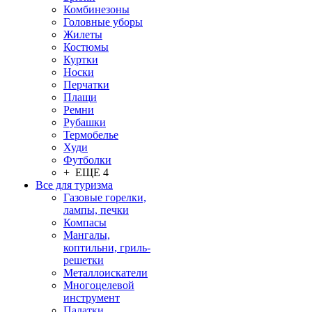
Комбинезоны
Головные уборы
Жилеты
Костюмы
Куртки
Носки
Перчатки
Плащи
Ремни
Рубашки
Термобелье
Худи
Футболки
+ ЕЩЕ 4
Все для туризма
Газовые горелки,
лампы, печки
Компасы
Мангалы,
коптильни, гриль-
решетки
Металлоискатели
Многоцелевой
инструмент
Палатки