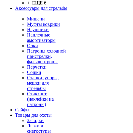
+ ЕЩЕ 6
Аксессуары для стрельбы
Мишени
Муфты коврики
Наушники
Наплечные
амортизаторы
Очки
Патроны холодной
пристрелки,
фальшпатроны
Перчатки
Сошки
Станки, упоры,
мешки для
стрельбы
Стикхант
(наклейки на
патроны)
Сейфы
Товары для охоты
Засидки
Лыжи и
снегоступы