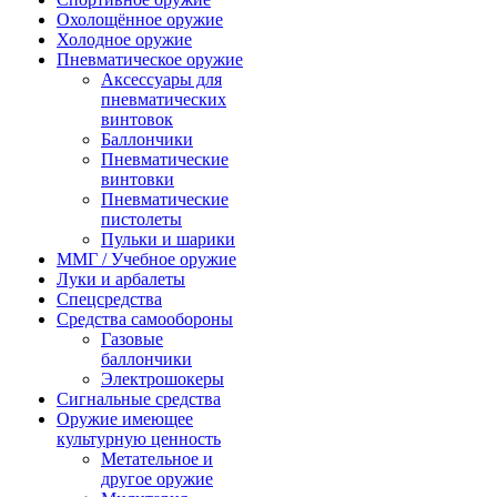
Охолощённое оружие
Холодное оружие
Пневматическое оружие
Аксессуары для
пневматических
винтовок
Баллончики
Пневматические
винтовки
Пневматические
пистолеты
Пульки и шарики
ММГ / Учебное оружие
Луки и арбалеты
Спецсредства
Средства самообороны
Газовые
баллончики
Электрошокеры
Сигнальные средства
Оружие имеющее
культурную ценность
Метательное и
другое оружие