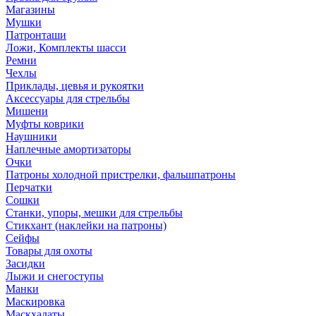
Магазины
Мушки
Патронташи
Ложи, Комплекты шасси
Ремни
Чехлы
Приклады, цевья и рукоятки
Аксессуары для стрельбы
Мишени
Муфты коврики
Наушники
Наплечные амортизаторы
Очки
Патроны холодной пристрелки, фальшпатроны
Перчатки
Сошки
Станки, упоры, мешки для стрельбы
Стикхант (наклейки на патроны)
Сейфы
Товары для охоты
Засидки
Лыжи и снегоступы
Манки
Маскировка
Маскхалаты