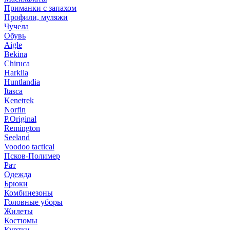
Приманки с запахом
Профили, муляжи
Чучела
Обувь
Aigle
Bekina
Chiruсa
Harkila
Huntlandia
Itasca
Kenetrek
Norfin
P.Original
Remington
Seeland
Voodoo tactical
Псков-Полимер
Рат
Одежда
Брюки
Комбинезоны
Головные уборы
Жилеты
Костюмы
Куртки