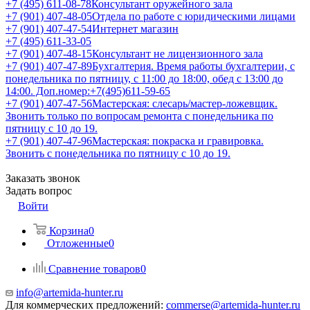
+7 (495) 611-08-78
Консультант оружейного зала
+7 (901) 407-48-05
Отдела по работе с юридическими лицами
+7 (901) 407-47-54
Интернет магазин
+7 (495) 611-33-05
+7 (901) 407-48-15
Консультант не лицензионного зала
+7 (901) 407-47-89
Бухгалтерия. Время работы бухгалтерии, с
понедельника по пятницу, с 11:00 до 18:00, обед с 13:00 до
14:00. Доп.номер:+7(495)611-59-65
+7 (901) 407-47-56
Мастерская: слесарь/мастер-ложевщик.
Звонить только по вопросам ремонта с понедельника по
пятницу с 10 до 19.
+7 (901) 407-47-96
Мастерская: покраска и гравировка.
Звонить с понедельника по пятницу с 10 до 19.
Заказать звонок
Задать вопрос
Войти
Корзина
0
Отложенные
0
Сравнение товаров
0
info@artemida-hunter.ru
Для коммерческих предложений:
commerse@artemida-hunter.ru