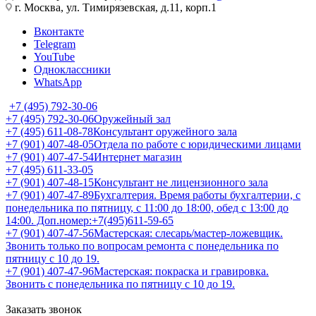
г. Москва, ул. Тимирязевская, д.11, корп.1
Вконтакте
Telegram
YouTube
Одноклассники
WhatsApp
+7 (495) 792-30-06
+7 (495) 792-30-06
Оружейный зал
+7 (495) 611-08-78
Консультант оружейного зала
+7 (901) 407-48-05
Отдела по работе с юридическими лицами
+7 (901) 407-47-54
Интернет магазин
+7 (495) 611-33-05
+7 (901) 407-48-15
Консультант не лицензионного зала
+7 (901) 407-47-89
Бухгалтерия. Время работы бухгалтерии, с
понедельника по пятницу, с 11:00 до 18:00, обед с 13:00 до
14:00. Доп.номер:+7(495)611-59-65
+7 (901) 407-47-56
Мастерская: слесарь/мастер-ложевщик.
Звонить только по вопросам ремонта с понедельника по
пятницу с 10 до 19.
+7 (901) 407-47-96
Мастерская: покраска и гравировка.
Звонить с понедельника по пятницу с 10 до 19.
Заказать звонок