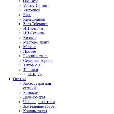
Old Bear
Verney-Carron
Victorinox
Барс
Калашников
Zero Tolerance
ИП Елагин
ИП Семина
Кизляр
Мастер-Гарант
Мачете
Прочее
Русский стиль
Северная корона
Титов А.С.
Точилки
+ ЕЩЕ 26
Оптика
Аксессуары для
оптики
Бинокли
Дальномеры
Чехлы для оптики
Зрительные трубы
Коллиматоры