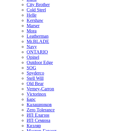
City Brother
Cold Steel
Helle
Kershaw
Marser
Mora
Leatherman
Mr.BLADE
Navy
ONTARIO
Opinel
Outdoor Edge
SOG
Spyderco
Stell Will
Old Bear
Verney-Carron
Victorinox
Барс
Калашников
Zero Tolerance
ИП Елагин
ИП Семина
Кизляр
Мастер-Гарант