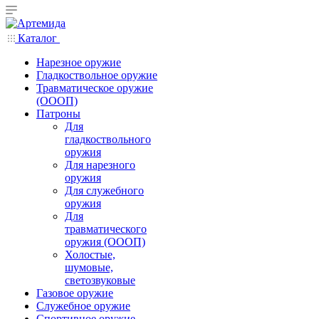
Каталог
Нарезное оружие
Гладкоствольное оружие
Травматическое оружие
(ОООП)
Патроны
Для
гладкоствольного
оружия
Для нарезного
оружия
Для служебного
оружия
Для
травматического
оружия (ОООП)
Холостые,
шумовые,
светозвуковые
Газовое оружие
Служебное оружие
Спортивное оружие