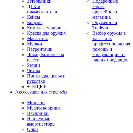
Затыльники
Подарочные
ДТК и
карты
пламегасители
оружейного
Кейсы
магазина
Кобуры
Оружейный
Комплектующие
Trade-in
Краска для оружия
Выбор оружия в
Магазины
магазине:
Мушки
профессиональная
Патронташи
помощь и
Ложи, Комплекты
консультация от
шасси
наших продавцов
Ремни
Чехлы
Приклады, цевья и
рукоятки
+ ЕЩЕ 6
Аксессуары для стрельбы
Мишени
Муфты коврики
Наушники
Наплечные
амортизаторы
Очки