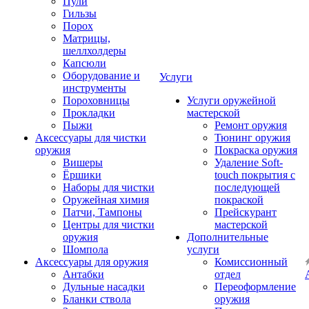
Пули
Гильзы
Порох
Матрицы,
шеллхолдеры
Капсюли
Оборудование и
Услуги
инструменты
Пороховницы
Услуги оружейной
Прокладки
мастерской
Пыжи
Ремонт оружия
Аксессуары для чистки
Тюнинг оружия
оружия
Покраска оружия
Вишеры
Удаление Soft-
Ёршики
touch покрытия с
Наборы для чистки
последующей
Оружейная химия
покраской
Патчи, Тампоны
Прейскурант
Центры для чистки
мастерской
оружия
Дополнительные
Шомпола
услуги
Аксессуары для оружия
Комиссионный
Антабки
отдел
Дульные насадки
Переоформление
Бланки ствола
оружия