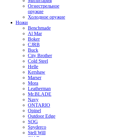
Милитария
Огнестрельное
оружие
Холодное оружие
Ножи
Benchmade
Al Mar
Boker
CJRB
Buck
City Brother
Cold Steel
Helle
Kershaw
Marser
Mora
Leatherman
Mr.BLADE
Navy
ONTARIO
Opinel
Outdoor Edge
SOG
Spyderco
Stell Will