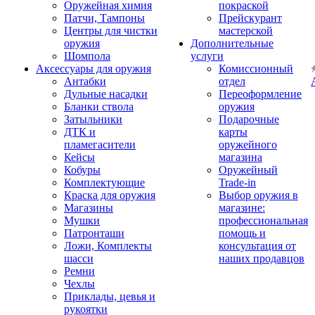
Оружейная химия
покраской
Патчи, Тампоны
Прейскурант
Центры для чистки
мастерской
оружия
Дополнительные
Шомпола
услуги
Аксессуары для оружия
Комиссионный
Антабки
отдел
Дульные насадки
Переоформление
Бланки ствола
оружия
Затыльники
Подарочные
ДТК и
карты
пламегасители
оружейного
Кейсы
магазина
Кобуры
Оружейный
Комплектующие
Trade-in
Краска для оружия
Выбор оружия в
Магазины
магазине:
Мушки
профессиональная
Патронташи
помощь и
Ложи, Комплекты
консультация от
шасси
наших продавцов
Ремни
Чехлы
Приклады, цевья и
рукоятки