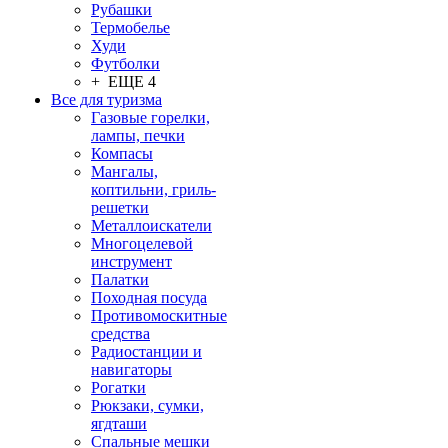
Рубашки
Термобелье
Худи
Футболки
+ ЕЩЕ 4
Все для туризма
Газовые горелки,
лампы, печки
Компасы
Мангалы,
коптильни, гриль-
решетки
Металлоискатели
Многоцелевой
инструмент
Палатки
Походная посуда
Противомоскитные
средства
Радиостанции и
навигаторы
Рогатки
Рюкзаки, сумки,
ягдташи
Спальные мешки