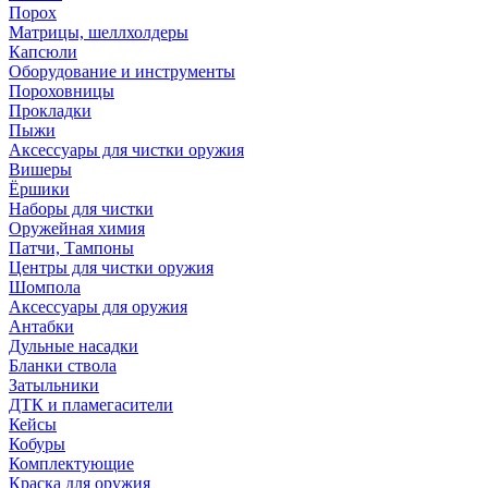
Порох
Матрицы, шеллхолдеры
Капсюли
Оборудование и инструменты
Пороховницы
Прокладки
Пыжи
Аксессуары для чистки оружия
Вишеры
Ёршики
Наборы для чистки
Оружейная химия
Патчи, Тампоны
Центры для чистки оружия
Шомпола
Аксессуары для оружия
Антабки
Дульные насадки
Бланки ствола
Затыльники
ДТК и пламегасители
Кейсы
Кобуры
Комплектующие
Краска для оружия