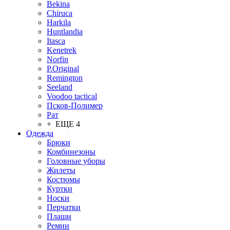
Bekina
Chiruсa
Harkila
Huntlandia
Itasca
Kenetrek
Norfin
P.Original
Remington
Seeland
Voodoo tactical
Псков-Полимер
Рат
+ ЕЩЕ 4
Одежда
Брюки
Комбинезоны
Головные уборы
Жилеты
Костюмы
Куртки
Носки
Перчатки
Плащи
Ремни