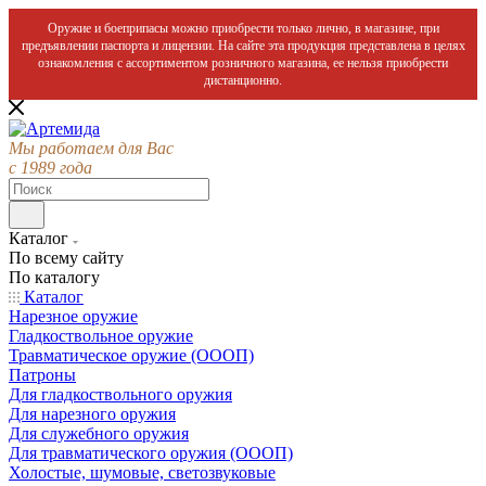
Оружие и боеприпасы можно приобрести только лично, в магазине, при
предъявлении паспорта и лицензии. На сайте эта продукция представлена в целях
ознакомления с ассортиментом розничного магазина, ее нельзя приобрести
дистанционно.
Мы работаем для Вас
с 1989 года
Каталог
По всему сайту
По каталогу
Каталог
Нарезное оружие
Гладкоствольное оружие
Травматическое оружие (ОООП)
Патроны
Для гладкоствольного оружия
Для нарезного оружия
Для служебного оружия
Для травматического оружия (ОООП)
Холостые, шумовые, светозвуковые