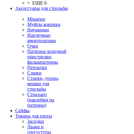
+ ЕЩЕ 6
Аксессуары для стрельбы
Мишени
Муфты коврики
Наушники
Наплечные
амортизаторы
Очки
Патроны холодной
пристрелки,
фальшпатроны
Перчатки
Сошки
Станки, упоры,
мешки для
стрельбы
Стикхант
(наклейки на
патроны)
Сейфы
Товары для охоты
Засидки
Лыжи и
снегоступы