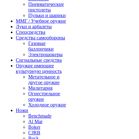
Пневматические
пистолеты
Пульки и шарики
ММГ / Учебное оружие
Луки и арбалеты
Спецсредства
Средства самообороны
Газовые
баллончики
Электрошокеры
Сигнальные средства
Оружие имеющее
культурную ценность
Метательное и
другое оружие
Милитария
Огнестрельное
оружие
Холодное оружие
Ножи
Benchmade
Al Mar
Boker
CJRB
Buck