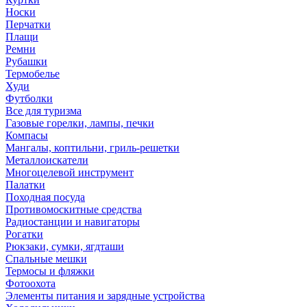
Носки
Перчатки
Плащи
Ремни
Рубашки
Термобелье
Худи
Футболки
Все для туризма
Газовые горелки, лампы, печки
Компасы
Мангалы, коптильни, гриль-решетки
Металлоискатели
Многоцелевой инструмент
Палатки
Походная посуда
Противомоскитные средства
Радиостанции и навигаторы
Рогатки
Рюкзаки, сумки, ягдташи
Спальные мешки
Термосы и фляжки
Фотоохота
Элементы питания и зарядные устройства