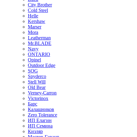
City Brother
Cold Steel
Helle
Kershaw
Marser
Mora
Leatherman
Mr.BLADE
Navy
ONTARIO
Opinel
Outdoor Edge
SOG
Spyderco
Stell Will
Old Bear
Verney-Carron
Victorinox
Барс
Калашников
Zero Tolerance
ИП Елагин
ИП Семина
Кизляр
Мастер-Гарант