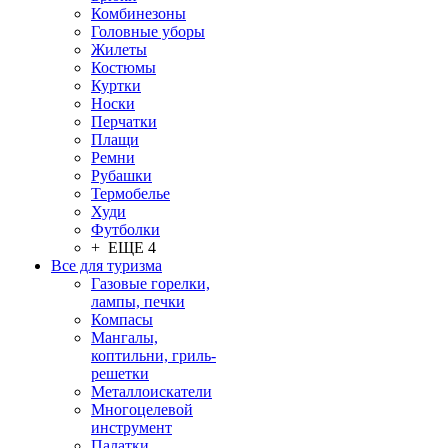
Комбинезоны
Головные уборы
Жилеты
Костюмы
Куртки
Носки
Перчатки
Плащи
Ремни
Рубашки
Термобелье
Худи
Футболки
+ ЕЩЕ 4
Все для туризма
Газовые горелки,
лампы, печки
Компасы
Мангалы,
коптильни, гриль-
решетки
Металлоискатели
Многоцелевой
инструмент
Палатки