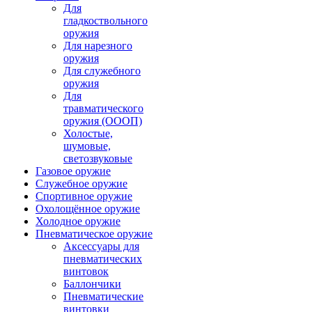
Для
гладкоствольного
оружия
Для нарезного
оружия
Для служебного
оружия
Для
травматического
оружия (ОООП)
Холостые,
шумовые,
светозвуковые
Газовое оружие
Служебное оружие
Спортивное оружие
Охолощённое оружие
Холодное оружие
Пневматическое оружие
Аксессуары для
пневматических
винтовок
Баллончики
Пневматические
винтовки