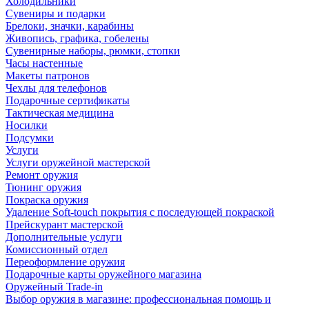
Холодильники
Сувениры и подарки
Брелоки, значки, карабины
Живопись, графика, гобелены
Сувенирные наборы, рюмки, стопки
Часы настенные
Макеты патронов
Чехлы для телефонов
Подарочные сертификаты
Тактическая медицина
Носилки
Подсумки
Услуги
Услуги оружейной мастерской
Ремонт оружия
Тюнинг оружия
Покраска оружия
Удаление Soft-touch покрытия с последующей покраской
Прейскурант мастерской
Дополнительные услуги
Комиссионный отдел
Переоформление оружия
Подарочные карты оружейного магазина
Оружейный Trade-in
Выбор оружия в магазине: профессиональная помощь и