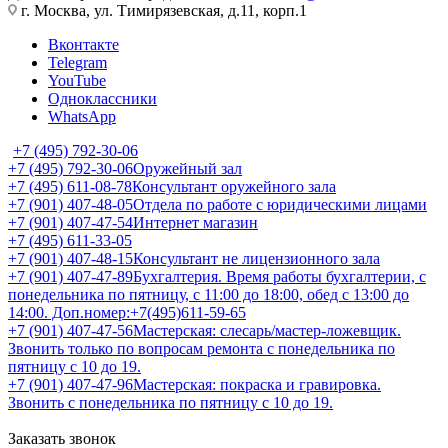
г. Москва, ул. Тимирязевская, д.11, корп.1
Вконтакте
Telegram
YouTube
Одноклассники
WhatsApp
+7 (495) 792-30-06
+7 (495) 792-30-06
Оружейный зал
+7 (495) 611-08-78
Консультант оружейного зала
+7 (901) 407-48-05
Отдела по работе с юридическими лицами
+7 (901) 407-47-54
Интернет магазин
+7 (495) 611-33-05
+7 (901) 407-48-15
Консультант не лицензионного зала
+7 (901) 407-47-89
Бухгалтерия. Время работы бухгалтерии, с
понедельника по пятницу, с 11:00 до 18:00, обед с 13:00 до
14:00. Доп.номер:+7(495)611-59-65
+7 (901) 407-47-56
Мастерская: слесарь/мастер-ложевщик.
Звонить только по вопросам ремонта с понедельника по
пятницу с 10 до 19.
+7 (901) 407-47-96
Мастерская: покраска и гравировка.
Звонить с понедельника по пятницу с 10 до 19.
Заказать звонок