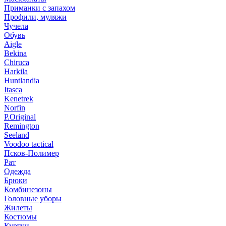
Приманки с запахом
Профили, муляжи
Чучела
Обувь
Aigle
Bekina
Chiruсa
Harkila
Huntlandia
Itasca
Kenetrek
Norfin
P.Original
Remington
Seeland
Voodoo tactical
Псков-Полимер
Рат
Одежда
Брюки
Комбинезоны
Головные уборы
Жилеты
Костюмы
Куртки