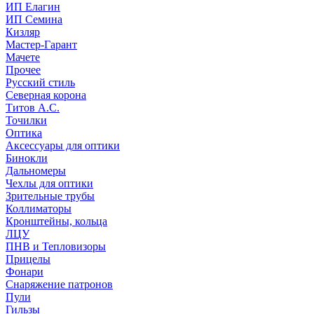
ИП Елагин
ИП Семина
Кизляр
Мастер-Гарант
Мачете
Прочее
Русский стиль
Северная корона
Титов А.С.
Точилки
Оптика
Аксессуары для оптики
Бинокли
Дальномеры
Чехлы для оптики
Зрительные трубы
Коллиматоры
Кронштейны, кольца
ЛЦУ
ПНВ и Тепловизоры
Прицелы
Фонари
Снаряжение патронов
Пули
Гильзы