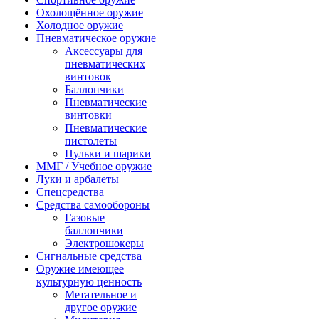
Охолощённое оружие
Холодное оружие
Пневматическое оружие
Аксессуары для
пневматических
винтовок
Баллончики
Пневматические
винтовки
Пневматические
пистолеты
Пульки и шарики
ММГ / Учебное оружие
Луки и арбалеты
Спецсредства
Средства самообороны
Газовые
баллончики
Электрошокеры
Сигнальные средства
Оружие имеющее
культурную ценность
Метательное и
другое оружие