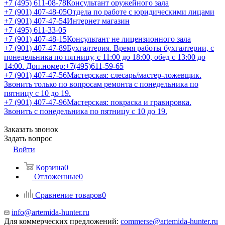
+7 (495) 611-08-78
Консультант оружейного зала
+7 (901) 407-48-05
Отдела по работе с юридическими лицами
+7 (901) 407-47-54
Интернет магазин
+7 (495) 611-33-05
+7 (901) 407-48-15
Консультант не лицензионного зала
+7 (901) 407-47-89
Бухгалтерия. Время работы бухгалтерии, с
понедельника по пятницу, с 11:00 до 18:00, обед с 13:00 до
14:00. Доп.номер:+7(495)611-59-65
+7 (901) 407-47-56
Мастерская: слесарь/мастер-ложевщик.
Звонить только по вопросам ремонта с понедельника по
пятницу с 10 до 19.
+7 (901) 407-47-96
Мастерская: покраска и гравировка.
Звонить с понедельника по пятницу с 10 до 19.
Заказать звонок
Задать вопрос
Войти
Корзина
0
Отложенные
0
Сравнение товаров
0
info@artemida-hunter.ru
Для коммерческих предложений:
commerse@artemida-hunter.ru