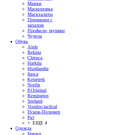
Манки
Маскировка
Маскхалаты
Приманки с
запахом
Профили, муляжи
Чучела
Обувь
Aigle
Bekina
Chiruсa
Harkila
Huntlandia
Itasca
Kenetrek
Norfin
P.Original
Remington
Seeland
Voodoo tactical
Псков-Полимер
Рат
+ ЕЩЕ 4
Одежда
Брюки