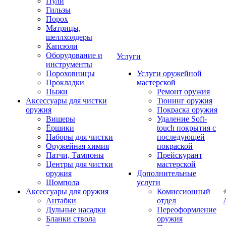
Пули
Гильзы
Порох
Матрицы,
шеллхолдеры
Капсюли
Оборудование и
Услуги
инструменты
Пороховницы
Услуги оружейной
Прокладки
мастерской
Пыжи
Ремонт оружия
Аксессуары для чистки
Тюнинг оружия
оружия
Покраска оружия
Вишеры
Удаление Soft-
Ёршики
touch покрытия с
Наборы для чистки
последующей
Оружейная химия
покраской
Патчи, Тампоны
Прейскурант
Центры для чистки
мастерской
оружия
Дополнительные
Шомпола
услуги
Аксессуары для оружия
Комиссионный
Антабки
отдел
Дульные насадки
Переоформление
Бланки ствола
оружия