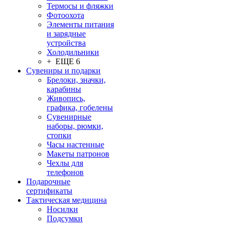
Термосы и фляжки
Фотоохота
Элементы питания
и зарядные
устройства
Холодильники
+ ЕЩЕ 6
Сувениры и подарки
Брелоки, значки,
карабины
Живопись,
графика, гобелены
Сувенирные
наборы, рюмки,
стопки
Часы настенные
Макеты патронов
Чехлы для
телефонов
Подарочные
сертификаты
Тактическая медицина
Носилки
Подсумки