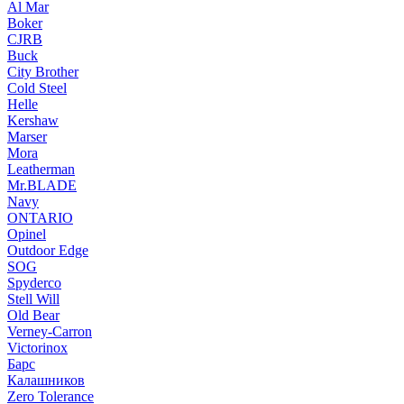
Al Mar
Boker
CJRB
Buck
City Brother
Cold Steel
Helle
Kershaw
Marser
Mora
Leatherman
Mr.BLADE
Navy
ONTARIO
Opinel
Outdoor Edge
SOG
Spyderco
Stell Will
Old Bear
Verney-Carron
Victorinox
Барс
Калашников
Zero Tolerance