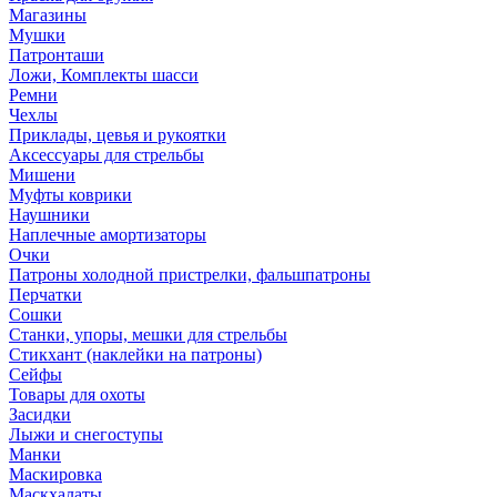
Магазины
Мушки
Патронташи
Ложи, Комплекты шасси
Ремни
Чехлы
Приклады, цевья и рукоятки
Аксессуары для стрельбы
Мишени
Муфты коврики
Наушники
Наплечные амортизаторы
Очки
Патроны холодной пристрелки, фальшпатроны
Перчатки
Сошки
Станки, упоры, мешки для стрельбы
Стикхант (наклейки на патроны)
Сейфы
Товары для охоты
Засидки
Лыжи и снегоступы
Манки
Маскировка
Маскхалаты