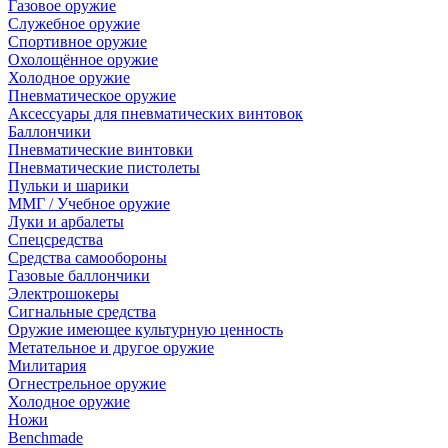
Газовое оружие
Служебное оружие
Спортивное оружие
Охолощённое оружие
Холодное оружие
Пневматическое оружие
Аксессуары для пневматических винтовок
Баллончики
Пневматические винтовки
Пневматические пистолеты
Пульки и шарики
ММГ / Учебное оружие
Луки и арбалеты
Спецсредства
Средства самообороны
Газовые баллончики
Электрошокеры
Сигнальные средства
Оружие имеющее культурную ценность
Метательное и другое оружие
Милитария
Огнестрельное оружие
Холодное оружие
Ножи
Benchmade