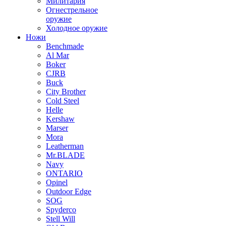
Милитария
Огнестрельное
оружие
Холодное оружие
Ножи
Benchmade
Al Mar
Boker
CJRB
Buck
City Brother
Cold Steel
Helle
Kershaw
Marser
Mora
Leatherman
Mr.BLADE
Navy
ONTARIO
Opinel
Outdoor Edge
SOG
Spyderco
Stell Will