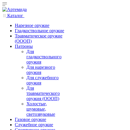
Каталог
Нарезное оружие
Гладкоствольное оружие
Травматическое оружие
(ОООП)
Патроны
Для
гладкоствольного
оружия
Для нарезного
оружия
Для служебного
оружия
Для
травматического
оружия (ОООП)
Холостые,
шумовые,
светозвуковые
Газовое оружие
Служебное оружие
Спортивное оружие