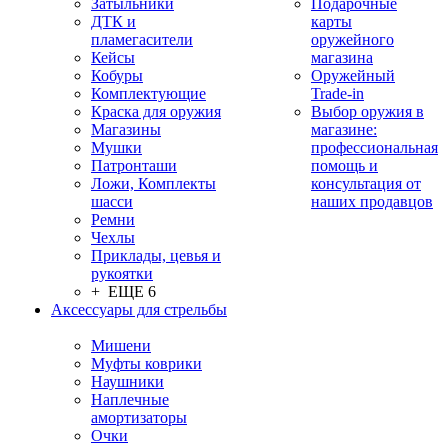
Затыльники
Подарочные
ДТК и
карты
пламегасители
оружейного
Кейсы
магазина
Кобуры
Оружейный
Комплектующие
Trade-in
Краска для оружия
Выбор оружия в
Магазины
магазине:
Мушки
профессиональная
Патронташи
помощь и
Ложи, Комплекты
консультация от
шасси
наших продавцов
Ремни
Чехлы
Приклады, цевья и
рукоятки
+ ЕЩЕ 6
Аксессуары для стрельбы
Мишени
Муфты коврики
Наушники
Наплечные
амортизаторы
Очки