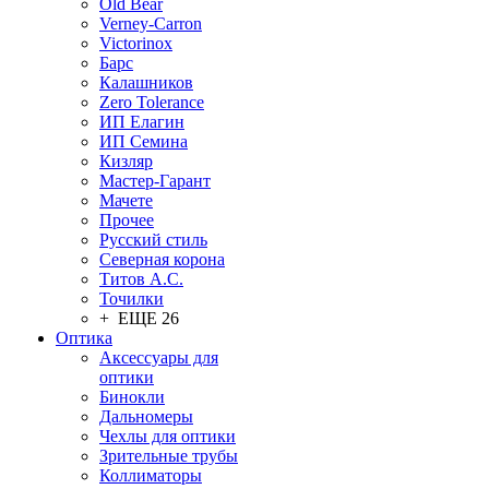
Old Bear
Verney-Carron
Victorinox
Барс
Калашников
Zero Tolerance
ИП Елагин
ИП Семина
Кизляр
Мастер-Гарант
Мачете
Прочее
Русский стиль
Северная корона
Титов А.С.
Точилки
+ ЕЩЕ 26
Оптика
Аксессуары для
оптики
Бинокли
Дальномеры
Чехлы для оптики
Зрительные трубы
Коллиматоры