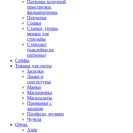
Патроны холодной
пристрелки,
фальшпатроны
Перчатки
Сошки
Станки, упоры,
мешки для
стрельбы
Стикхант
(наклейки на
патроны)
Сейфы
Товары для охоты
Засидки
Лыжи и
снегоступы
Манки
Маскировка
Маскхалаты
Приманки с
запахом
Профили, муляжи
Чучела
Обувь
Aigle