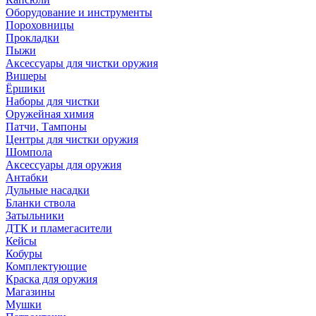
Оборудование и инструменты
Пороховницы
Прокладки
Пыжи
Аксессуары для чистки оружия
Вишеры
Ёршики
Наборы для чистки
Оружейная химия
Патчи, Тампоны
Центры для чистки оружия
Шомпола
Аксессуары для оружия
Антабки
Дульные насадки
Бланки ствола
Затыльники
ДТК и пламегасители
Кейсы
Кобуры
Комплектующие
Краска для оружия
Магазины
Мушки