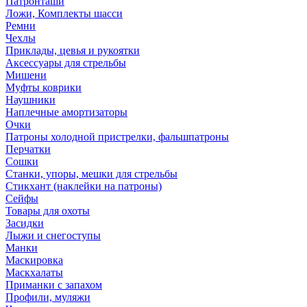
Патронташи
Ложи, Комплекты шасси
Ремни
Чехлы
Приклады, цевья и рукоятки
Аксессуары для стрельбы
Мишени
Муфты коврики
Наушники
Наплечные амортизаторы
Очки
Патроны холодной пристрелки, фальшпатроны
Перчатки
Сошки
Станки, упоры, мешки для стрельбы
Стикхант (наклейки на патроны)
Сейфы
Товары для охоты
Засидки
Лыжи и снегоступы
Манки
Маскировка
Маскхалаты
Приманки с запахом
Профили, муляжи