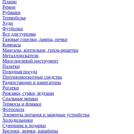
Плащи
Ремни
Рубашки
Термобелье
Худи
Футболки
Все для туризма
Газовые горелки, лампы, печки
Компасы
Мангалы, коптильни, гриль-решетки
Металлоискатели
Многоцелевой инструмент
Палатки
Походная посуда
Противомоскитные средства
Радиостанции и навигаторы
Рогатки
Рюкзаки, сумки, ягдташи
Спальные мешки
Термосы и фляжки
Фотоохота
Элементы питания и зарядные устройства
Холодильники
Сувениры и подарки
Брелоки, значки, карабины