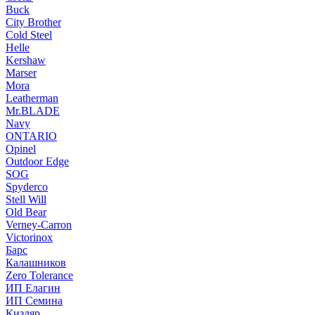
Buck
City Brother
Cold Steel
Helle
Kershaw
Marser
Mora
Leatherman
Mr.BLADE
Navy
ONTARIO
Opinel
Outdoor Edge
SOG
Spyderco
Stell Will
Old Bear
Verney-Carron
Victorinox
Барс
Калашников
Zero Tolerance
ИП Елагин
ИП Семина
Кизляр