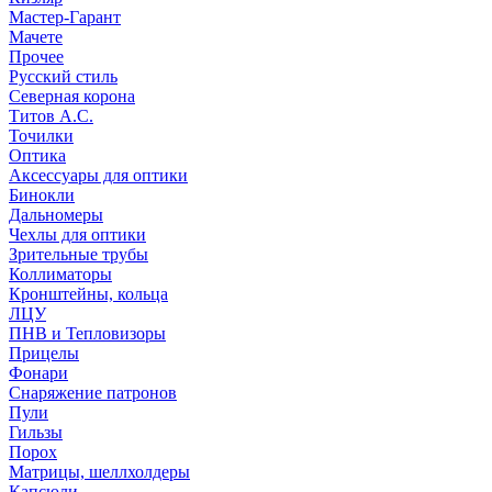
Мастер-Гарант
Мачете
Прочее
Русский стиль
Северная корона
Титов А.С.
Точилки
Оптика
Аксессуары для оптики
Бинокли
Дальномеры
Чехлы для оптики
Зрительные трубы
Коллиматоры
Кронштейны, кольца
ЛЦУ
ПНВ и Тепловизоры
Прицелы
Фонари
Снаряжение патронов
Пули
Гильзы
Порох
Матрицы, шеллхолдеры
Капсюли