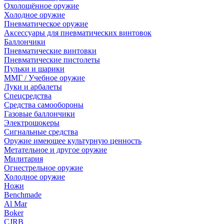
Охолощённое оружие
Холодное оружие
Пневматическое оружие
Аксессуары для пневматических винтовок
Баллончики
Пневматические винтовки
Пневматические пистолеты
Пульки и шарики
ММГ / Учебное оружие
Луки и арбалеты
Спецсредства
Средства самообороны
Газовые баллончики
Электрошокеры
Сигнальные средства
Оружие имеющее культурную ценность
Метательное и другое оружие
Милитария
Огнестрельное оружие
Холодное оружие
Ножи
Benchmade
Al Mar
Boker
CJRB