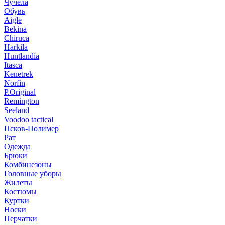
Чучела
Обувь
Aigle
Bekina
Chiruсa
Harkila
Huntlandia
Itasca
Kenetrek
Norfin
P.Original
Remington
Seeland
Voodoo tactical
Псков-Полимер
Рат
Одежда
Брюки
Комбинезоны
Головные уборы
Жилеты
Костюмы
Куртки
Носки
Перчатки