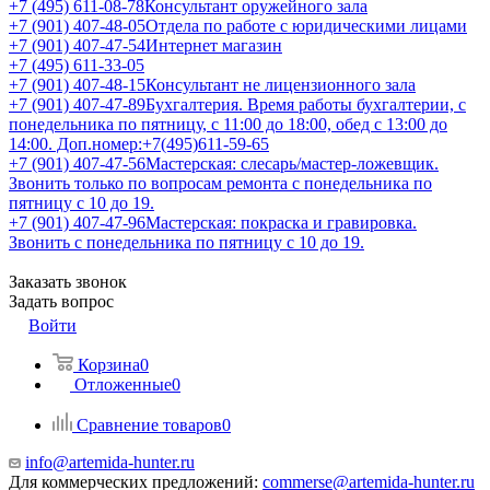
+7 (495) 611-08-78
Консультант оружейного зала
+7 (901) 407-48-05
Отдела по работе с юридическими лицами
+7 (901) 407-47-54
Интернет магазин
+7 (495) 611-33-05
+7 (901) 407-48-15
Консультант не лицензионного зала
+7 (901) 407-47-89
Бухгалтерия. Время работы бухгалтерии, с
понедельника по пятницу, с 11:00 до 18:00, обед с 13:00 до
14:00. Доп.номер:+7(495)611-59-65
+7 (901) 407-47-56
Мастерская: слесарь/мастер-ложевщик.
Звонить только по вопросам ремонта с понедельника по
пятницу с 10 до 19.
+7 (901) 407-47-96
Мастерская: покраска и гравировка.
Звонить с понедельника по пятницу с 10 до 19.
Заказать звонок
Задать вопрос
Войти
Корзина
0
Отложенные
0
Сравнение товаров
0
info@artemida-hunter.ru
Для коммерческих предложений:
commerse@artemida-hunter.ru