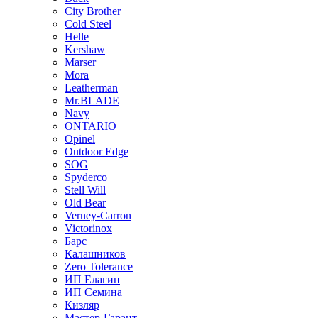
City Brother
Cold Steel
Helle
Kershaw
Marser
Mora
Leatherman
Mr.BLADE
Navy
ONTARIO
Opinel
Outdoor Edge
SOG
Spyderco
Stell Will
Old Bear
Verney-Carron
Victorinox
Барс
Калашников
Zero Tolerance
ИП Елагин
ИП Семина
Кизляр
Мастер-Гарант