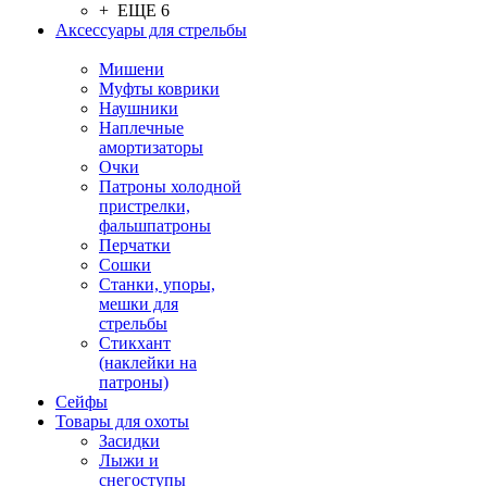
+ ЕЩЕ 6
Аксессуары для стрельбы
Мишени
Муфты коврики
Наушники
Наплечные
амортизаторы
Очки
Патроны холодной
пристрелки,
фальшпатроны
Перчатки
Сошки
Станки, упоры,
мешки для
стрельбы
Стикхант
(наклейки на
патроны)
Сейфы
Товары для охоты
Засидки
Лыжи и
снегоступы