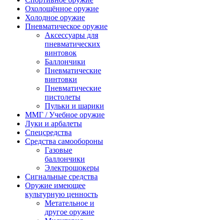
Охолощённое оружие
Холодное оружие
Пневматическое оружие
Аксессуары для
пневматических
винтовок
Баллончики
Пневматические
винтовки
Пневматические
пистолеты
Пульки и шарики
ММГ / Учебное оружие
Луки и арбалеты
Спецсредства
Средства самообороны
Газовые
баллончики
Электрошокеры
Сигнальные средства
Оружие имеющее
культурную ценность
Метательное и
другое оружие