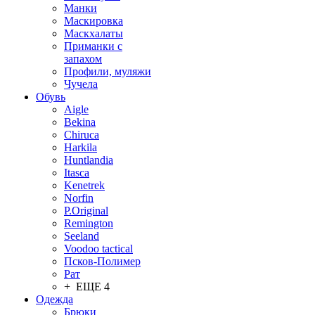
Манки
Маскировка
Маскхалаты
Приманки с
запахом
Профили, муляжи
Чучела
Обувь
Aigle
Bekina
Chiruсa
Harkila
Huntlandia
Itasca
Kenetrek
Norfin
P.Original
Remington
Seeland
Voodoo tactical
Псков-Полимер
Рат
+ ЕЩЕ 4
Одежда
Брюки