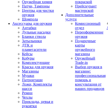
Оружейная химия
покраской
Патчи, Тампоны
Прейскурант
Центры для чистки
мастерской
оружия
Дополнительные
Шомпола
услуги
Аксессуары для оружия
Комиссионный
Антабки
отдел
Дульные насадки
Переоформление
Бланки ствола
оружия
Затыльники
Подарочные
ДТК и
карты
пламегасители
оружейного
Кейсы
магазина
Кобуры
Оружейный
Комплектующие
Trade-in
Краска для оружия
Выбор оружия в
Магазины
магазине:
Мушки
профессиональная
Патронташи
помощь и
Ложи, Комплекты
консультация от
шасси
наших продавцов
Ремни
Чехлы
Приклады, цевья и
рукоятки