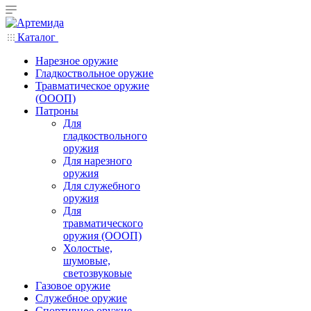
Каталог
Нарезное оружие
Гладкоствольное оружие
Травматическое оружие
(ОООП)
Патроны
Для
гладкоствольного
оружия
Для нарезного
оружия
Для служебного
оружия
Для
травматического
оружия (ОООП)
Холостые,
шумовые,
светозвуковые
Газовое оружие
Служебное оружие
Спортивное оружие