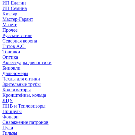
ИП Елагин
ИП Семина
Кизляр
Мастер-Гарант
Мачете
Прочее
Русский стиль
Северная корона
Титов А.С.
Точилки
Оптика
Аксессуары для оптики
Бинокли
Дальномеры
Чехлы для оптики
Зрительные трубы
Коллиматоры
Кронштейны, кольца
ЛЦУ
ПНВ и Тепловизоры
Прицелы
Фонари
Снаряжение патронов
Пули
Гильзы