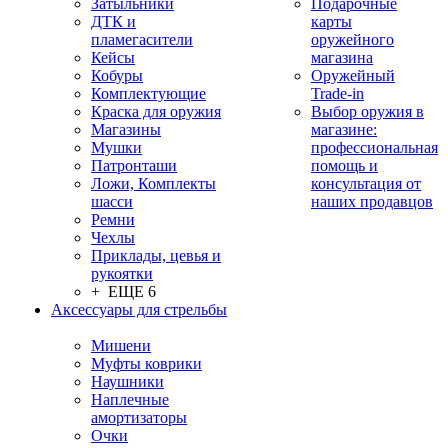
Затыльники
Подарочные
ДТК и
карты
пламегасители
оружейного
Кейсы
магазина
Кобуры
Оружейный
Комплектующие
Trade-in
Краска для оружия
Выбор оружия в
Магазины
магазине:
Мушки
профессиональная
Патронташи
помощь и
Ложи, Комплекты
консультация от
шасси
наших продавцов
Ремни
Чехлы
Приклады, цевья и
рукоятки
+ ЕЩЕ 6
Аксессуары для стрельбы
Мишени
Муфты коврики
Наушники
Наплечные
амортизаторы
Очки