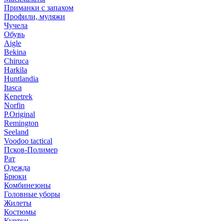
Приманки с запахом
Профили, муляжи
Чучела
Обувь
Aigle
Bekina
Chiruсa
Harkila
Huntlandia
Itasca
Kenetrek
Norfin
P.Original
Remington
Seeland
Voodoo tactical
Псков-Полимер
Рат
Одежда
Брюки
Комбинезоны
Головные уборы
Жилеты
Костюмы
Куртки