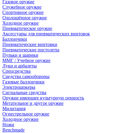
Газовое оружие
Служебное оружие
Спортивное оружие
Охолощённое оружие
Холодное оружие
Пневматическое оружие
Аксессуары для пневматических винтовок
Баллончики
Пневматические винтовки
Пневматические пистолеты
Пульки и шарики
ММГ / Учебное оружие
Луки и арбалеты
Спецсредства
Средства самообороны
Газовые баллончики
Электрошокеры
Сигнальные средства
Оружие имеющее культурную ценность
Метательное и другое оружие
Милитария
Огнестрельное оружие
Холодное оружие
Ножи
Benchmade