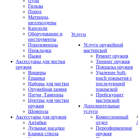
Пули
Гильзы
Порох
Матрицы,
шеллхолдеры
Капсюли
Оборудование и
Услуги
инструменты
Пороховницы
Услуги оружейной
Прокладки
мастерской
Пыжи
Ремонт оружия
Аксессуары для чистки
Тюнинг оружия
оружия
Покраска оружия
Вишеры
Удаление Soft-
Ёршики
touch покрытия с
Наборы для чистки
последующей
Оружейная химия
покраской
Патчи, Тампоны
Прейскурант
Центры для чистки
мастерской
оружия
Дополнительные
Шомпола
услуги
Аксессуары для оружия
Комиссионный
Антабки
отдел
Дульные насадки
Переоформление
Бланки ствола
оружия