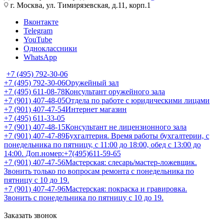
г. Москва, ул. Тимирязевская, д.11, корп.1
Вконтакте
Telegram
YouTube
Одноклассники
WhatsApp
+7 (495) 792-30-06
+7 (495) 792-30-06
Оружейный зал
+7 (495) 611-08-78
Консультант оружейного зала
+7 (901) 407-48-05
Отдела по работе с юридическими лицами
+7 (901) 407-47-54
Интернет магазин
+7 (495) 611-33-05
+7 (901) 407-48-15
Консультант не лицензионного зала
+7 (901) 407-47-89
Бухгалтерия. Время работы бухгалтерии, с
понедельника по пятницу, с 11:00 до 18:00, обед с 13:00 до
14:00. Доп.номер:+7(495)611-59-65
+7 (901) 407-47-56
Мастерская: слесарь/мастер-ложевщик.
Звонить только по вопросам ремонта с понедельника по
пятницу с 10 до 19.
+7 (901) 407-47-96
Мастерская: покраска и гравировка.
Звонить с понедельника по пятницу с 10 до 19.
Заказать звонок