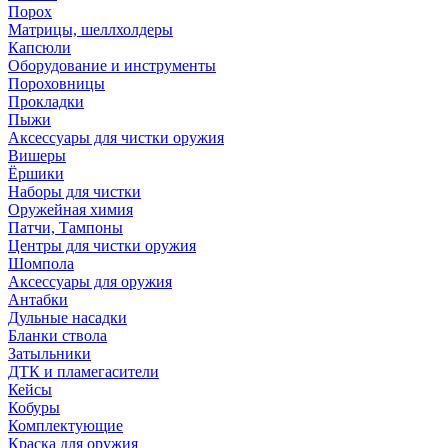
Порох
Матрицы, шеллхолдеры
Капсюли
Оборудование и инструменты
Пороховницы
Прокладки
Пыжи
Аксессуары для чистки оружия
Вишеры
Ёршики
Наборы для чистки
Оружейная химия
Патчи, Тампоны
Центры для чистки оружия
Шомпола
Аксессуары для оружия
Антабки
Дульные насадки
Бланки ствола
Затыльники
ДТК и пламегасители
Кейсы
Кобуры
Комплектующие
Краска для оружия