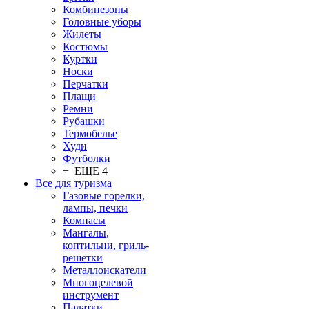
Комбинезоны
Головные уборы
Жилеты
Костюмы
Куртки
Носки
Перчатки
Плащи
Ремни
Рубашки
Термобелье
Худи
Футболки
+ ЕЩЕ 4
Все для туризма
Газовые горелки,
лампы, печки
Компасы
Мангалы,
коптильни, гриль-
решетки
Металлоискатели
Многоцелевой
инструмент
Палатки