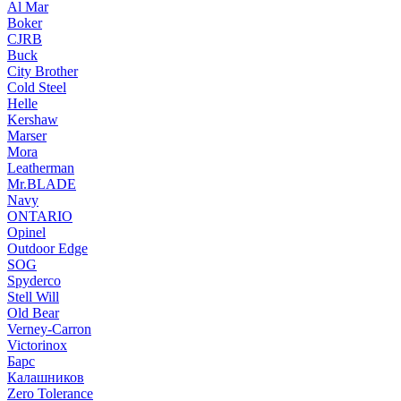
Al Mar
Boker
CJRB
Buck
City Brother
Cold Steel
Helle
Kershaw
Marser
Mora
Leatherman
Mr.BLADE
Navy
ONTARIO
Opinel
Outdoor Edge
SOG
Spyderco
Stell Will
Old Bear
Verney-Carron
Victorinox
Барс
Калашников
Zero Tolerance