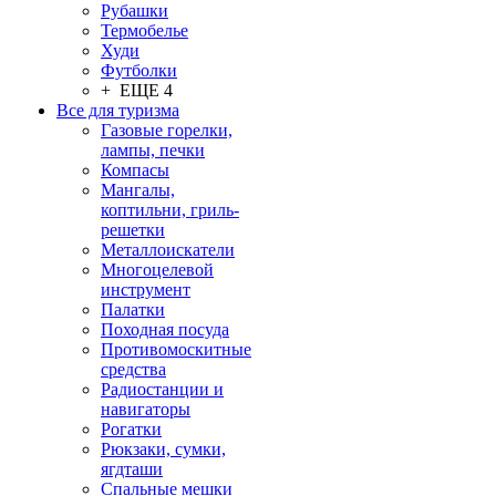
Рубашки
Термобелье
Худи
Футболки
+ ЕЩЕ 4
Все для туризма
Газовые горелки,
лампы, печки
Компасы
Мангалы,
коптильни, гриль-
решетки
Металлоискатели
Многоцелевой
инструмент
Палатки
Походная посуда
Противомоскитные
средства
Радиостанции и
навигаторы
Рогатки
Рюкзаки, сумки,
ягдташи
Спальные мешки