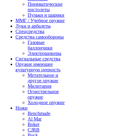
Пневматические
пистолеты
Пульки и шарики
ММГ / Учебное оружие
Луки и арбалеты
Спецсредства
Средства самообороны
Газовые
баллончики
Электрошокеры
Сигнальные средства
Оружие имеющее
культурную ценность
Метательное и
другое оружие
Милитария
Огнестрельное
оружие
Холодное оружие
Ножи
Benchmade
Al Mar
Boker
CJRB
Buck