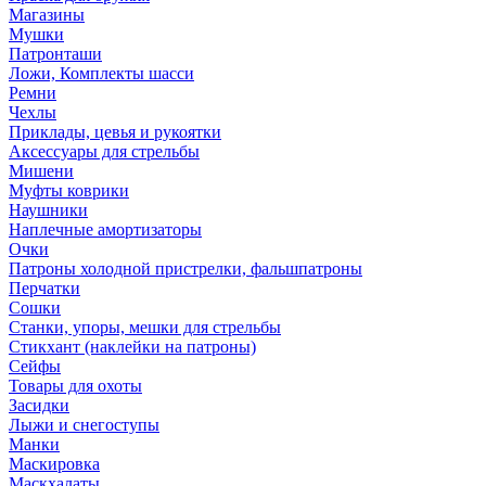
Магазины
Мушки
Патронташи
Ложи, Комплекты шасси
Ремни
Чехлы
Приклады, цевья и рукоятки
Аксессуары для стрельбы
Мишени
Муфты коврики
Наушники
Наплечные амортизаторы
Очки
Патроны холодной пристрелки, фальшпатроны
Перчатки
Сошки
Станки, упоры, мешки для стрельбы
Стикхант (наклейки на патроны)
Сейфы
Товары для охоты
Засидки
Лыжи и снегоступы
Манки
Маскировка
Маскхалаты