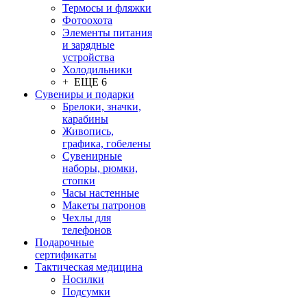
Термосы и фляжки
Фотоохота
Элементы питания
и зарядные
устройства
Холодильники
+ ЕЩЕ 6
Сувениры и подарки
Брелоки, значки,
карабины
Живопись,
графика, гобелены
Сувенирные
наборы, рюмки,
стопки
Часы настенные
Макеты патронов
Чехлы для
телефонов
Подарочные
сертификаты
Тактическая медицина
Носилки
Подсумки