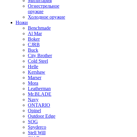
Милитария
Огнестрельное
оружие
Холодное оружие
Ножи
Benchmade
Al Mar
Boker
CJRB
Buck
City Brother
Cold Steel
Helle
Kershaw
Marser
Mora
Leatherman
Mr.BLADE
Navy
ONTARIO
Opinel
Outdoor Edge
SOG
Spyderco
Stell Will