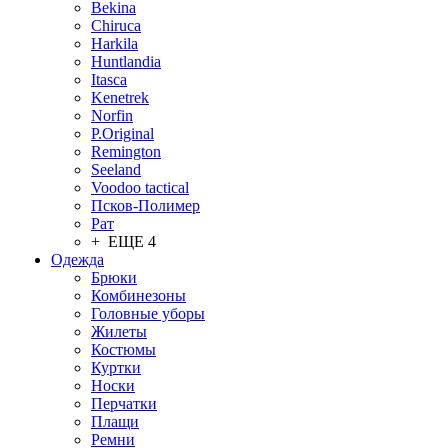
Bekina
Chiruсa
Harkila
Huntlandia
Itasca
Kenetrek
Norfin
P.Original
Remington
Seeland
Voodoo tactical
Псков-Полимер
Рат
+ ЕЩЕ 4
Одежда
Брюки
Комбинезоны
Головные уборы
Жилеты
Костюмы
Куртки
Носки
Перчатки
Плащи
Ремни