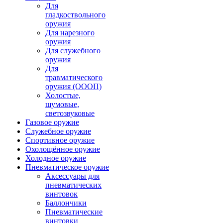
Для
гладкоствольного
оружия
Для нарезного
оружия
Для служебного
оружия
Для
травматического
оружия (ОООП)
Холостые,
шумовые,
светозвуковые
Газовое оружие
Служебное оружие
Спортивное оружие
Охолощённое оружие
Холодное оружие
Пневматическое оружие
Аксессуары для
пневматических
винтовок
Баллончики
Пневматические
винтовки