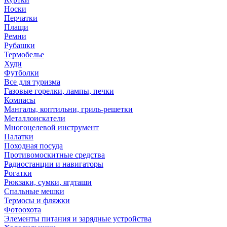
Носки
Перчатки
Плащи
Ремни
Рубашки
Термобелье
Худи
Футболки
Все для туризма
Газовые горелки, лампы, печки
Компасы
Мангалы, коптильни, гриль-решетки
Металлоискатели
Многоцелевой инструмент
Палатки
Походная посуда
Противомоскитные средства
Радиостанции и навигаторы
Рогатки
Рюкзаки, сумки, ягдташи
Спальные мешки
Термосы и фляжки
Фотоохота
Элементы питания и зарядные устройства