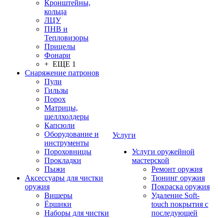
Кронштейны,
кольца
ЛЦУ
ПНВ и
Тепловизоры
Прицелы
Фонари
+ ЕЩЕ 1
Снаряжение патронов
Пули
Гильзы
Порох
Матрицы,
шеллхолдеры
Капсюли
Оборудование и
Услуги
инструменты
Пороховницы
Услуги оружейной
Прокладки
мастерской
Пыжи
Ремонт оружия
Аксессуары для чистки
Тюнинг оружия
оружия
Покраска оружия
Вишеры
Удаление Soft-
Ёршики
touch покрытия с
Наборы для чистки
последующей