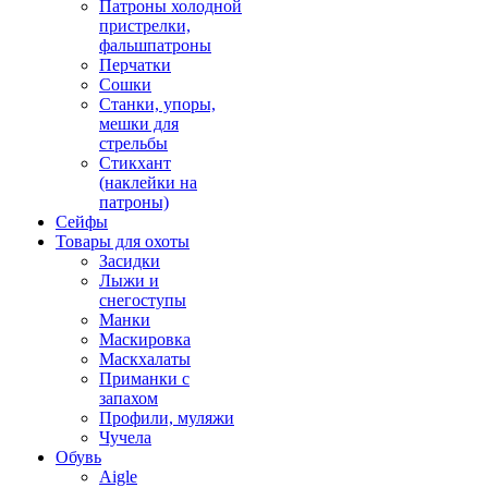
Патроны холодной
пристрелки,
фальшпатроны
Перчатки
Сошки
Станки, упоры,
мешки для
стрельбы
Стикхант
(наклейки на
патроны)
Сейфы
Товары для охоты
Засидки
Лыжи и
снегоступы
Манки
Маскировка
Маскхалаты
Приманки с
запахом
Профили, муляжи
Чучела
Обувь
Aigle