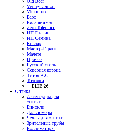
Old Bear
Verney-Carron
Victorinox
Барс
Калашников
Zero Tolerance
ИП Елагин
ИП Семина
Кизляр
Мастер-Гарант
Мачете
Прочее
Русский стиль
Северная корона
Титов А.С.
Точилки
+ ЕЩЕ 26
Оптика
Аксессуары для
оптики
Бинокли
Дальномеры
Чехлы для оптики
Зрительные трубы
Коллиматоры