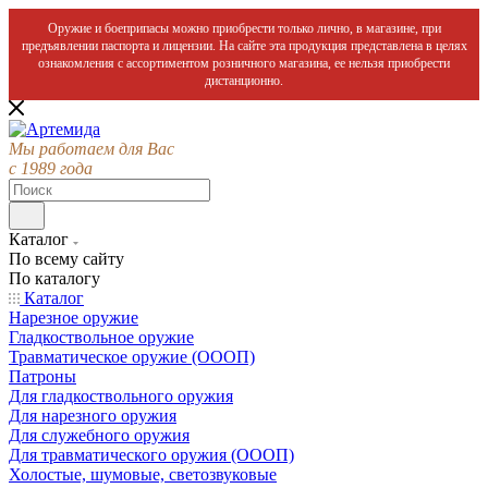
Оружие и боеприпасы можно приобрести только лично, в магазине, при
предъявлении паспорта и лицензии. На сайте эта продукция представлена в целях
ознакомления с ассортиментом розничного магазина, ее нельзя приобрести
дистанционно.
Мы работаем для Вас
с 1989 года
Каталог
По всему сайту
По каталогу
Каталог
Нарезное оружие
Гладкоствольное оружие
Травматическое оружие (ОООП)
Патроны
Для гладкоствольного оружия
Для нарезного оружия
Для служебного оружия
Для травматического оружия (ОООП)
Холостые, шумовые, светозвуковые