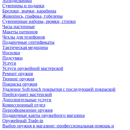
Холодильники
Сувениры и подарки
Брелоки, значки, карабины
Живопись, графика, гобелены
Сувенирные наборы, рюмки, стопки
Часы настенные
Макеты патронов
Чехлы для телефонов
Подарочные сертификаты
Тактическая медицина
Носилки
Подсумки
Услуги
Услуги оружейной мастерской
Ремонт оружия
Тюнинг оружия
Покраска оружия
Удаление Soft-touch покрытия с последующей покраской
Прейскурант мастерской
Дополнительные услуги
Комиссионный отдел
Переоформление оружия
Подарочные карты оружейного магазина
Оружейный Trade-in
Выбор оружия в магазине: профессиональная помощь и