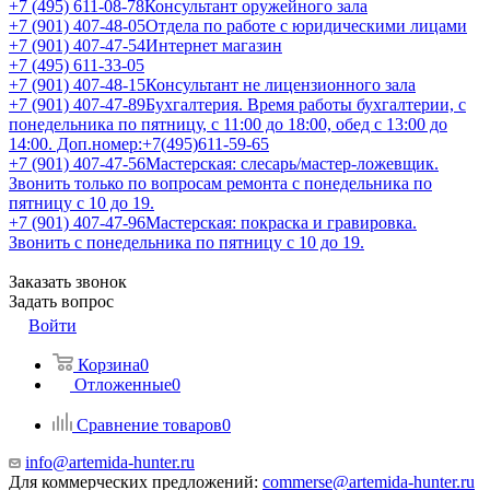
+7 (495) 611-08-78
Консультант оружейного зала
+7 (901) 407-48-05
Отдела по работе с юридическими лицами
+7 (901) 407-47-54
Интернет магазин
+7 (495) 611-33-05
+7 (901) 407-48-15
Консультант не лицензионного зала
+7 (901) 407-47-89
Бухгалтерия. Время работы бухгалтерии, с
понедельника по пятницу, с 11:00 до 18:00, обед с 13:00 до
14:00. Доп.номер:+7(495)611-59-65
+7 (901) 407-47-56
Мастерская: слесарь/мастер-ложевщик.
Звонить только по вопросам ремонта с понедельника по
пятницу с 10 до 19.
+7 (901) 407-47-96
Мастерская: покраска и гравировка.
Звонить с понедельника по пятницу с 10 до 19.
Заказать звонок
Задать вопрос
Войти
Корзина
0
Отложенные
0
Сравнение товаров
0
info@artemida-hunter.ru
Для коммерческих предложений:
commerse@artemida-hunter.ru