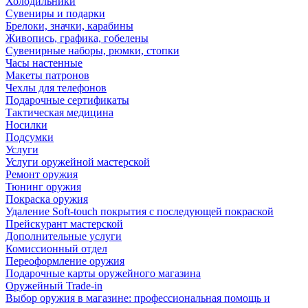
Холодильники
Сувениры и подарки
Брелоки, значки, карабины
Живопись, графика, гобелены
Сувенирные наборы, рюмки, стопки
Часы настенные
Макеты патронов
Чехлы для телефонов
Подарочные сертификаты
Тактическая медицина
Носилки
Подсумки
Услуги
Услуги оружейной мастерской
Ремонт оружия
Тюнинг оружия
Покраска оружия
Удаление Soft-touch покрытия с последующей покраской
Прейскурант мастерской
Дополнительные услуги
Комиссионный отдел
Переоформление оружия
Подарочные карты оружейного магазина
Оружейный Trade-in
Выбор оружия в магазине: профессиональная помощь и