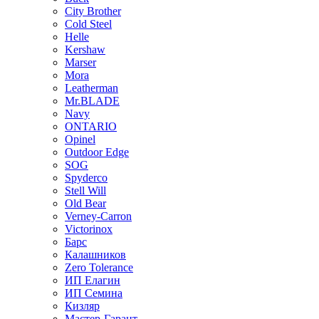
City Brother
Cold Steel
Helle
Kershaw
Marser
Mora
Leatherman
Mr.BLADE
Navy
ONTARIO
Opinel
Outdoor Edge
SOG
Spyderco
Stell Will
Old Bear
Verney-Carron
Victorinox
Барс
Калашников
Zero Tolerance
ИП Елагин
ИП Семина
Кизляр
Мастер-Гарант