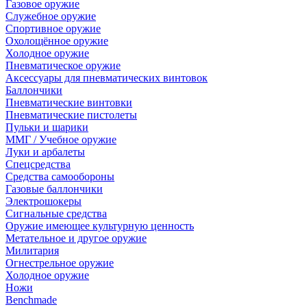
Газовое оружие
Служебное оружие
Спортивное оружие
Охолощённое оружие
Холодное оружие
Пневматическое оружие
Аксессуары для пневматических винтовок
Баллончики
Пневматические винтовки
Пневматические пистолеты
Пульки и шарики
ММГ / Учебное оружие
Луки и арбалеты
Спецсредства
Средства самообороны
Газовые баллончики
Электрошокеры
Сигнальные средства
Оружие имеющее культурную ценность
Метательное и другое оружие
Милитария
Огнестрельное оружие
Холодное оружие
Ножи
Benchmade