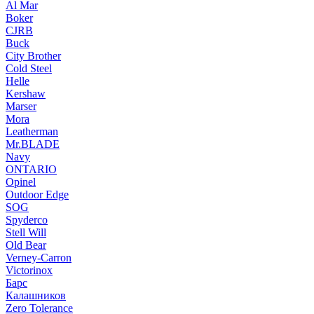
Al Mar
Boker
CJRB
Buck
City Brother
Cold Steel
Helle
Kershaw
Marser
Mora
Leatherman
Mr.BLADE
Navy
ONTARIO
Opinel
Outdoor Edge
SOG
Spyderco
Stell Will
Old Bear
Verney-Carron
Victorinox
Барс
Калашников
Zero Tolerance