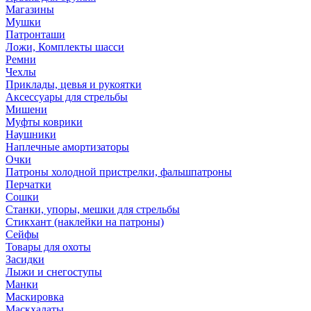
Магазины
Мушки
Патронташи
Ложи, Комплекты шасси
Ремни
Чехлы
Приклады, цевья и рукоятки
Аксессуары для стрельбы
Мишени
Муфты коврики
Наушники
Наплечные амортизаторы
Очки
Патроны холодной пристрелки, фальшпатроны
Перчатки
Сошки
Станки, упоры, мешки для стрельбы
Стикхант (наклейки на патроны)
Сейфы
Товары для охоты
Засидки
Лыжи и снегоступы
Манки
Маскировка
Маскхалаты