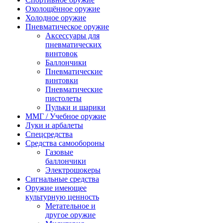
Охолощённое оружие
Холодное оружие
Пневматическое оружие
Аксессуары для
пневматических
винтовок
Баллончики
Пневматические
винтовки
Пневматические
пистолеты
Пульки и шарики
ММГ / Учебное оружие
Луки и арбалеты
Спецсредства
Средства самообороны
Газовые
баллончики
Электрошокеры
Сигнальные средства
Оружие имеющее
культурную ценность
Метательное и
другое оружие