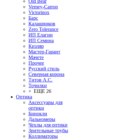
Old Bear
Verney-Carron
Victorinox
Барс
Калашников
Zero Tolerance
ИП Елагин
ИП Семина
Кизляр
Мастер-Гарант
Мачете
Прочее
Русский стиль
Северная корона
Титов А.С.
Точилки
+ ЕЩЕ 26
Оптика
Аксессуары для
оптики
Бинокли
Дальномеры
Чехлы для оптики
Зрительные трубы
Коллиматоры