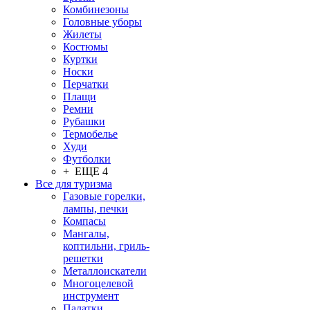
Комбинезоны
Головные уборы
Жилеты
Костюмы
Куртки
Носки
Перчатки
Плащи
Ремни
Рубашки
Термобелье
Худи
Футболки
+ ЕЩЕ 4
Все для туризма
Газовые горелки,
лампы, печки
Компасы
Мангалы,
коптильни, гриль-
решетки
Металлоискатели
Многоцелевой
инструмент
Палатки