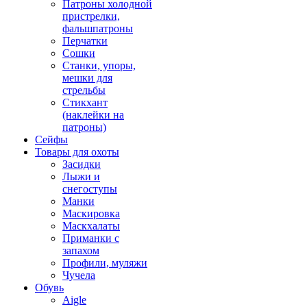
Патроны холодной
пристрелки,
фальшпатроны
Перчатки
Сошки
Станки, упоры,
мешки для
стрельбы
Стикхант
(наклейки на
патроны)
Сейфы
Товары для охоты
Засидки
Лыжи и
снегоступы
Манки
Маскировка
Маскхалаты
Приманки с
запахом
Профили, муляжи
Чучела
Обувь
Aigle