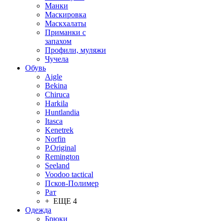
Манки
Маскировка
Маскхалаты
Приманки с
запахом
Профили, муляжи
Чучела
Обувь
Aigle
Bekina
Chiruсa
Harkila
Huntlandia
Itasca
Kenetrek
Norfin
P.Original
Remington
Seeland
Voodoo tactical
Псков-Полимер
Рат
+ ЕЩЕ 4
Одежда
Брюки