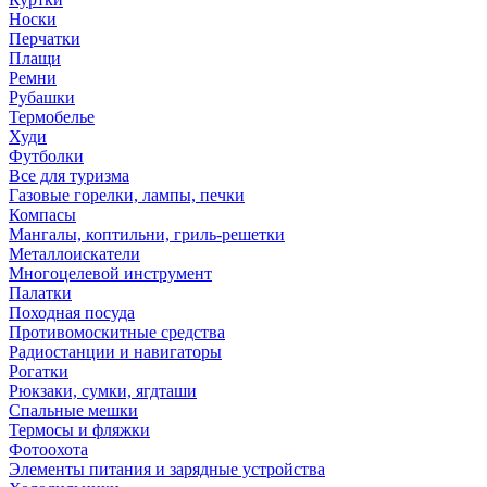
Носки
Перчатки
Плащи
Ремни
Рубашки
Термобелье
Худи
Футболки
Все для туризма
Газовые горелки, лампы, печки
Компасы
Мангалы, коптильни, гриль-решетки
Металлоискатели
Многоцелевой инструмент
Палатки
Походная посуда
Противомоскитные средства
Радиостанции и навигаторы
Рогатки
Рюкзаки, сумки, ягдташи
Спальные мешки
Термосы и фляжки
Фотоохота
Элементы питания и зарядные устройства