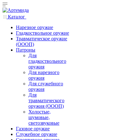
Каталог
Нарезное оружие
Гладкоствольное оружие
Травматическое оружие
(ОООП)
Патроны
Для
гладкоствольного
оружия
Для нарезного
оружия
Для служебного
оружия
Для
травматического
оружия (ОООП)
Холостые,
шумовые,
светозвуковые
Газовое оружие
Служебное оружие
Спортивное оружие