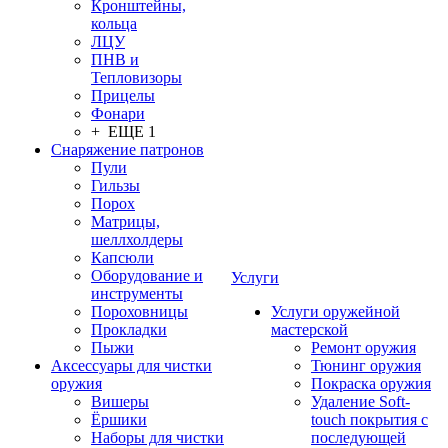
Кронштейны,
кольца
ЛЦУ
ПНВ и
Тепловизоры
Прицелы
Фонари
+ ЕЩЕ 1
Снаряжение патронов
Пули
Гильзы
Порох
Матрицы,
шеллхолдеры
Капсюли
Оборудование и
Услуги
инструменты
Пороховницы
Услуги оружейной
Прокладки
мастерской
Пыжи
Ремонт оружия
Аксессуары для чистки
Тюнинг оружия
оружия
Покраска оружия
Вишеры
Удаление Soft-
Ёршики
touch покрытия с
Наборы для чистки
последующей