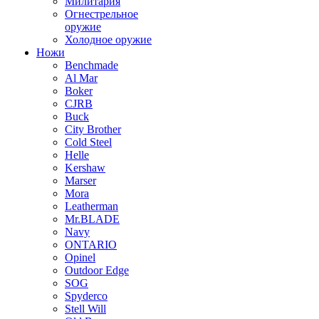
Милитария
Огнестрельное
оружие
Холодное оружие
Ножи
Benchmade
Al Mar
Boker
CJRB
Buck
City Brother
Cold Steel
Helle
Kershaw
Marser
Mora
Leatherman
Mr.BLADE
Navy
ONTARIO
Opinel
Outdoor Edge
SOG
Spyderco
Stell Will