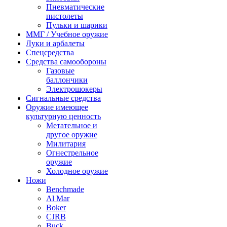
Пневматические
пистолеты
Пульки и шарики
ММГ / Учебное оружие
Луки и арбалеты
Спецсредства
Средства самообороны
Газовые
баллончики
Электрошокеры
Сигнальные средства
Оружие имеющее
культурную ценность
Метательное и
другое оружие
Милитария
Огнестрельное
оружие
Холодное оружие
Ножи
Benchmade
Al Mar
Boker
CJRB
Buck