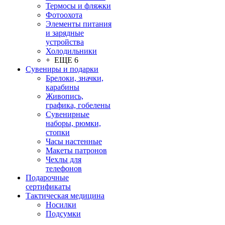
Термосы и фляжки
Фотоохота
Элементы питания
и зарядные
устройства
Холодильники
+ ЕЩЕ 6
Сувениры и подарки
Брелоки, значки,
карабины
Живопись,
графика, гобелены
Сувенирные
наборы, рюмки,
стопки
Часы настенные
Макеты патронов
Чехлы для
телефонов
Подарочные
сертификаты
Тактическая медицина
Носилки
Подсумки