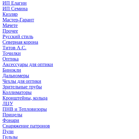
ИП Елагин
ИП Семина
Кизляр
Мастер-Гарант
Мачете
Прочее
Русский стиль
Северная корона
Титов А.С.
Точилки
Оптика
Аксессуары для оптики
Бинокли
Дальномеры
Чехлы для оптики
Зрительные трубы
Коллиматоры
Кронштейны, кольца
ЛЦУ
ПНВ и Тепловизоры
Прицелы
Фонари
Снаряжение патронов
Пули
Гильзы