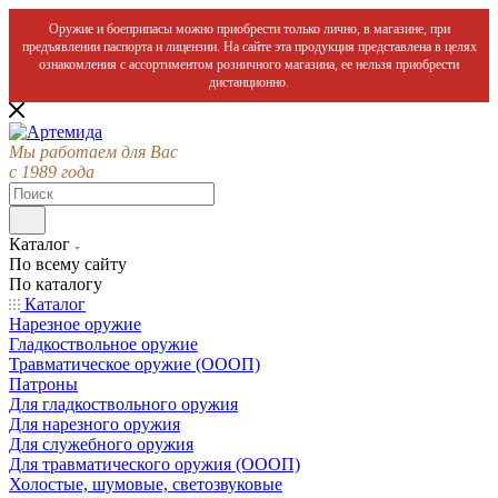
Оружие и боеприпасы можно приобрести только лично, в магазине, при
предъявлении паспорта и лицензии. На сайте эта продукция представлена в целях
ознакомления с ассортиментом розничного магазина, ее нельзя приобрести
дистанционно.
Мы работаем для Вас
с 1989 года
Каталог
По всему сайту
По каталогу
Каталог
Нарезное оружие
Гладкоствольное оружие
Травматическое оружие (ОООП)
Патроны
Для гладкоствольного оружия
Для нарезного оружия
Для служебного оружия
Для травматического оружия (ОООП)
Холостые, шумовые, светозвуковые