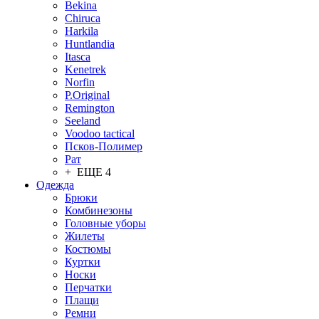
Bekina
Chiruсa
Harkila
Huntlandia
Itasca
Kenetrek
Norfin
P.Original
Remington
Seeland
Voodoo tactical
Псков-Полимер
Рат
+ ЕЩЕ 4
Одежда
Брюки
Комбинезоны
Головные уборы
Жилеты
Костюмы
Куртки
Носки
Перчатки
Плащи
Ремни