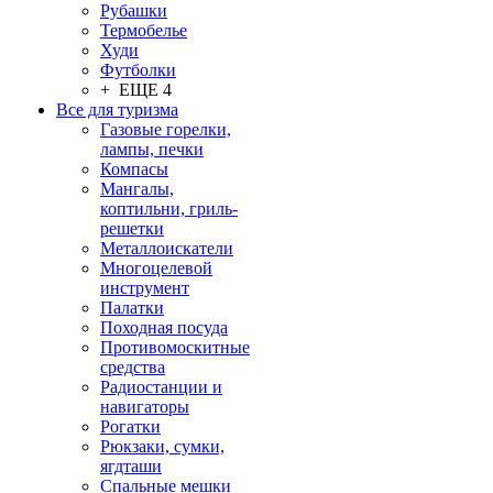
Рубашки
Термобелье
Худи
Футболки
+ ЕЩЕ 4
Все для туризма
Газовые горелки,
лампы, печки
Компасы
Мангалы,
коптильни, гриль-
решетки
Металлоискатели
Многоцелевой
инструмент
Палатки
Походная посуда
Противомоскитные
средства
Радиостанции и
навигаторы
Рогатки
Рюкзаки, сумки,
ягдташи
Спальные мешки