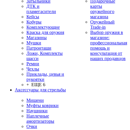
Затыльники
Подарочные
ДТК и
карты
пламегасители
оружейного
Кейсы
магазина
Кобуры
Оружейный
Комплектующие
Trade-in
Краска для оружия
Выбор оружия в
Магазины
магазине:
Мушки
профессиональная
Патронташи
помощь и
Ложи, Комплекты
консультация от
шасси
наших продавцов
Ремни
Чехлы
Приклады, цевья и
рукоятки
+ ЕЩЕ 6
Аксессуары для стрельбы
Мишени
Муфты коврики
Наушники
Наплечные
амортизаторы
Очки