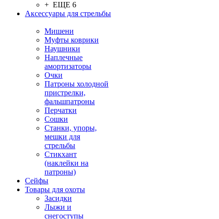
+ ЕЩЕ 6
Аксессуары для стрельбы
Мишени
Муфты коврики
Наушники
Наплечные
амортизаторы
Очки
Патроны холодной
пристрелки,
фальшпатроны
Перчатки
Сошки
Станки, упоры,
мешки для
стрельбы
Стикхант
(наклейки на
патроны)
Сейфы
Товары для охоты
Засидки
Лыжи и
снегоступы