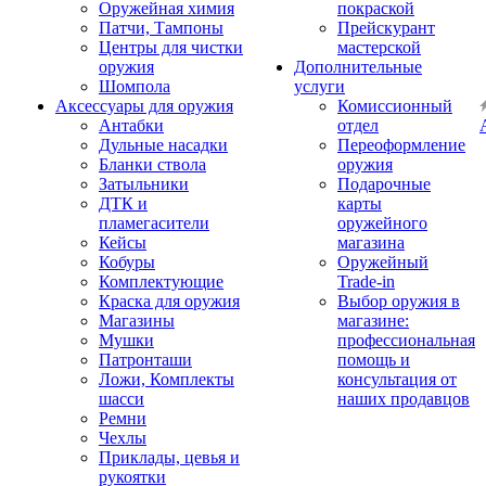
Оружейная химия
покраской
Патчи, Тампоны
Прейскурант
Центры для чистки
мастерской
оружия
Дополнительные
Шомпола
услуги
Аксессуары для оружия
Комиссионный
Антабки
отдел
Дульные насадки
Переоформление
Бланки ствола
оружия
Затыльники
Подарочные
ДТК и
карты
пламегасители
оружейного
Кейсы
магазина
Кобуры
Оружейный
Комплектующие
Trade-in
Краска для оружия
Выбор оружия в
Магазины
магазине:
Мушки
профессиональная
Патронташи
помощь и
Ложи, Комплекты
консультация от
шасси
наших продавцов
Ремни
Чехлы
Приклады, цевья и
рукоятки