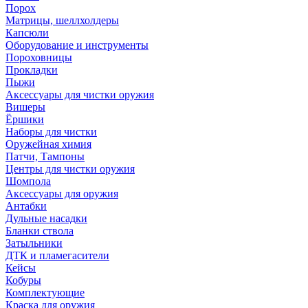
Порох
Матрицы, шеллхолдеры
Капсюли
Оборудование и инструменты
Пороховницы
Прокладки
Пыжи
Аксессуары для чистки оружия
Вишеры
Ёршики
Наборы для чистки
Оружейная химия
Патчи, Тампоны
Центры для чистки оружия
Шомпола
Аксессуары для оружия
Антабки
Дульные насадки
Бланки ствола
Затыльники
ДТК и пламегасители
Кейсы
Кобуры
Комплектующие
Краска для оружия