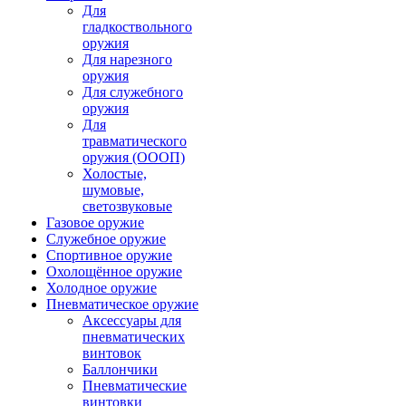
Для
гладкоствольного
оружия
Для нарезного
оружия
Для служебного
оружия
Для
травматического
оружия (ОООП)
Холостые,
шумовые,
светозвуковые
Газовое оружие
Служебное оружие
Спортивное оружие
Охолощённое оружие
Холодное оружие
Пневматическое оружие
Аксессуары для
пневматических
винтовок
Баллончики
Пневматические
винтовки