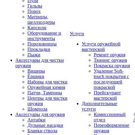
Пули
Гильзы
Порох
Матрицы,
шеллхолдеры
Капсюли
Оборудование и
Услуги
инструменты
Пороховницы
Услуги оружейной
Прокладки
мастерской
Пыжи
Ремонт оружия
Аксессуары для чистки
Тюнинг оружия
оружия
Покраска оружия
Вишеры
Удаление Soft-
Ёршики
touch покрытия с
Наборы для чистки
последующей
Оружейная химия
покраской
Патчи, Тампоны
Прейскурант
Центры для чистки
мастерской
оружия
Дополнительные
Шомпола
услуги
Аксессуары для оружия
Комиссионный
Антабки
отдел
Дульные насадки
Переоформление
Бланки ствола
оружия