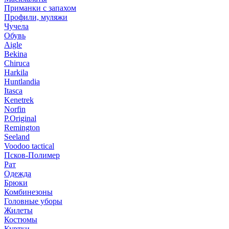
Приманки с запахом
Профили, муляжи
Чучела
Обувь
Aigle
Bekina
Chiruсa
Harkila
Huntlandia
Itasca
Kenetrek
Norfin
P.Original
Remington
Seeland
Voodoo tactical
Псков-Полимер
Рат
Одежда
Брюки
Комбинезоны
Головные уборы
Жилеты
Костюмы
Куртки