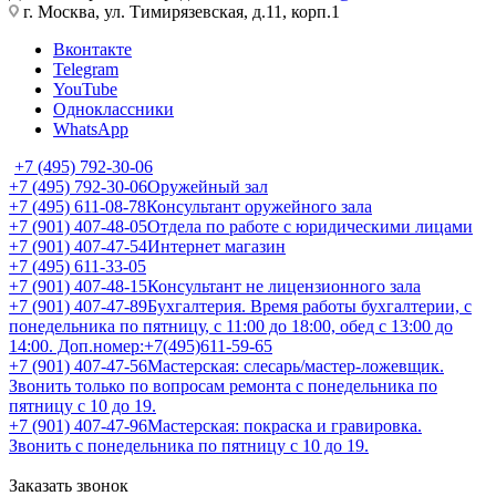
г. Москва, ул. Тимирязевская, д.11, корп.1
Вконтакте
Telegram
YouTube
Одноклассники
WhatsApp
+7 (495) 792-30-06
+7 (495) 792-30-06
Оружейный зал
+7 (495) 611-08-78
Консультант оружейного зала
+7 (901) 407-48-05
Отдела по работе с юридическими лицами
+7 (901) 407-47-54
Интернет магазин
+7 (495) 611-33-05
+7 (901) 407-48-15
Консультант не лицензионного зала
+7 (901) 407-47-89
Бухгалтерия. Время работы бухгалтерии, с
понедельника по пятницу, с 11:00 до 18:00, обед с 13:00 до
14:00. Доп.номер:+7(495)611-59-65
+7 (901) 407-47-56
Мастерская: слесарь/мастер-ложевщик.
Звонить только по вопросам ремонта с понедельника по
пятницу с 10 до 19.
+7 (901) 407-47-96
Мастерская: покраска и гравировка.
Звонить с понедельника по пятницу с 10 до 19.
Заказать звонок