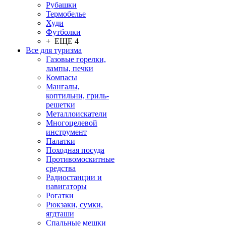
Рубашки
Термобелье
Худи
Футболки
+ ЕЩЕ 4
Все для туризма
Газовые горелки,
лампы, печки
Компасы
Мангалы,
коптильни, гриль-
решетки
Металлоискатели
Многоцелевой
инструмент
Палатки
Походная посуда
Противомоскитные
средства
Радиостанции и
навигаторы
Рогатки
Рюкзаки, сумки,
ягдташи
Спальные мешки