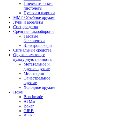
Пневматические
пистолеты
Пульки и шарики
ММГ / Учебное оружие
Луки и арбалеты
Спецсредства
Средства самообороны
Газовые
баллончики
Электрошокеры
Сигнальные средства
Оружие имеющее
культурную ценность
Метательное и
другое оружие
Милитария
Огнестрельное
оружие
Холодное оружие
Ножи
Benchmade
Al Mar
Boker
CJRB
Buck