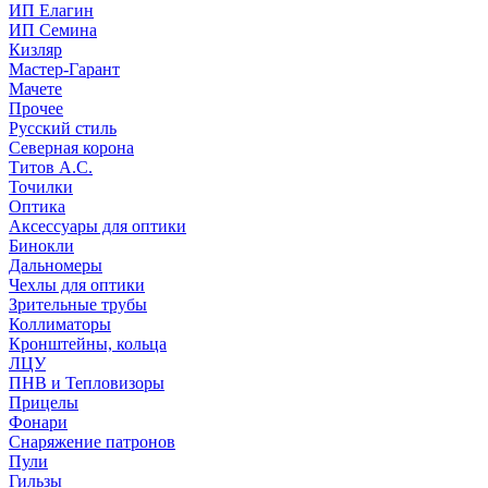
ИП Елагин
ИП Семина
Кизляр
Мастер-Гарант
Мачете
Прочее
Русский стиль
Северная корона
Титов А.С.
Точилки
Оптика
Аксессуары для оптики
Бинокли
Дальномеры
Чехлы для оптики
Зрительные трубы
Коллиматоры
Кронштейны, кольца
ЛЦУ
ПНВ и Тепловизоры
Прицелы
Фонари
Снаряжение патронов
Пули
Гильзы