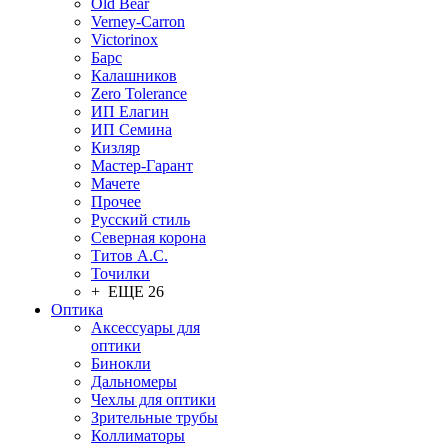
Old Bear
Verney-Carron
Victorinox
Барс
Калашников
Zero Tolerance
ИП Елагин
ИП Семина
Кизляр
Мастер-Гарант
Мачете
Прочее
Русский стиль
Северная корона
Титов А.С.
Точилки
+ ЕЩЕ 26
Оптика
Аксессуары для
оптики
Бинокли
Дальномеры
Чехлы для оптики
Зрительные трубы
Коллиматоры