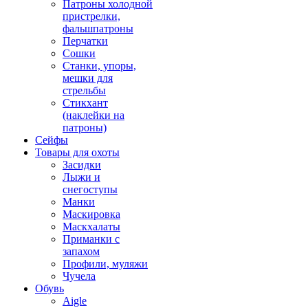
Патроны холодной
пристрелки,
фальшпатроны
Перчатки
Сошки
Станки, упоры,
мешки для
стрельбы
Стикхант
(наклейки на
патроны)
Сейфы
Товары для охоты
Засидки
Лыжи и
снегоступы
Манки
Маскировка
Маскхалаты
Приманки с
запахом
Профили, муляжи
Чучела
Обувь
Aigle