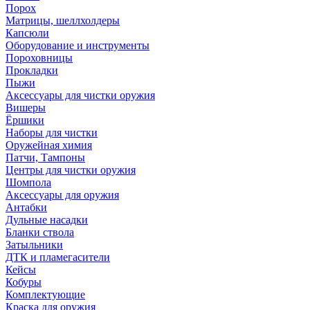
Порох
Матрицы, шеллхолдеры
Капсюли
Оборудование и инструменты
Пороховницы
Прокладки
Пыжи
Аксессуары для чистки оружия
Вишеры
Ёршики
Наборы для чистки
Оружейная химия
Патчи, Тампоны
Центры для чистки оружия
Шомпола
Аксессуары для оружия
Антабки
Дульные насадки
Бланки ствола
Затыльники
ДТК и пламегасители
Кейсы
Кобуры
Комплектующие
Краска для оружия