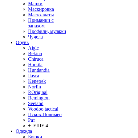
Манки
Маскировка
Маскхалаты
Приманки с
запахом
Профили, муляжи
Чучела
Обувь
Aigle
Bekina
Chiruсa
Harkila
Huntlandia
Itasca
Kenetrek
Norfin
P.Original
Remington
Seeland
Voodoo tactical
Псков-Полимер
Рат
+ ЕЩЕ 4
Одежда
Брюки