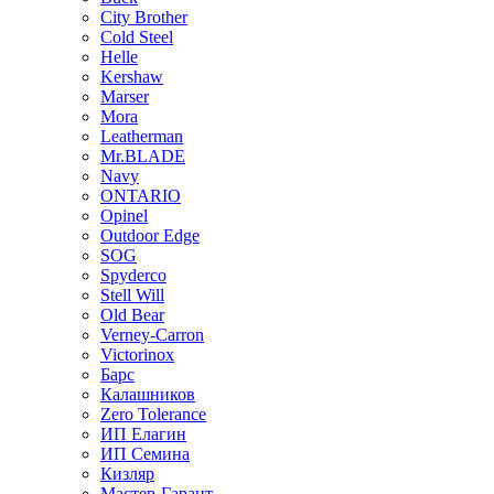
City Brother
Cold Steel
Helle
Kershaw
Marser
Mora
Leatherman
Mr.BLADE
Navy
ONTARIO
Opinel
Outdoor Edge
SOG
Spyderco
Stell Will
Old Bear
Verney-Carron
Victorinox
Барс
Калашников
Zero Tolerance
ИП Елагин
ИП Семина
Кизляр
Мастер-Гарант