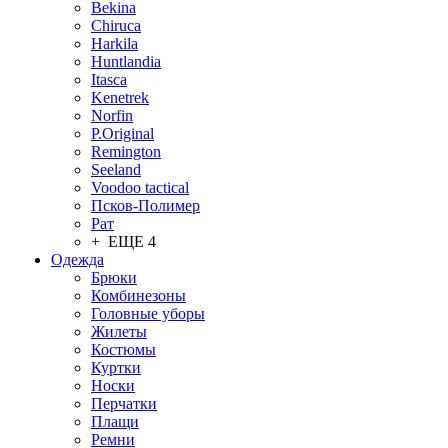
Bekina
Chiruсa
Harkila
Huntlandia
Itasca
Kenetrek
Norfin
P.Original
Remington
Seeland
Voodoo tactical
Псков-Полимер
Рат
+ ЕЩЕ 4
Одежда
Брюки
Комбинезоны
Головные уборы
Жилеты
Костюмы
Куртки
Носки
Перчатки
Плащи
Ремни