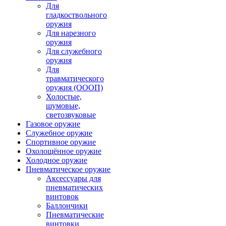
Для
гладкоствольного
оружия
Для нарезного
оружия
Для служебного
оружия
Для
травматического
оружия (ОООП)
Холостые,
шумовые,
светозвуковые
Газовое оружие
Служебное оружие
Спортивное оружие
Охолощённое оружие
Холодное оружие
Пневматическое оружие
Аксессуары для
пневматических
винтовок
Баллончики
Пневматические
винтовки