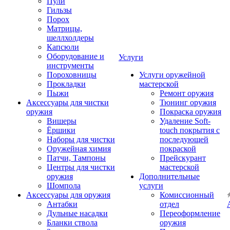
Пули
Гильзы
Порох
Матрицы,
шеллхолдеры
Капсюли
Оборудование и
Услуги
инструменты
Пороховницы
Услуги оружейной
Прокладки
мастерской
Пыжи
Ремонт оружия
Аксессуары для чистки
Тюнинг оружия
оружия
Покраска оружия
Вишеры
Удаление Soft-
Ёршики
touch покрытия с
Наборы для чистки
последующей
Оружейная химия
покраской
Патчи, Тампоны
Прейскурант
Центры для чистки
мастерской
оружия
Дополнительные
Шомпола
услуги
Аксессуары для оружия
Комиссионный
Антабки
отдел
Дульные насадки
Переоформление
Бланки ствола
оружия