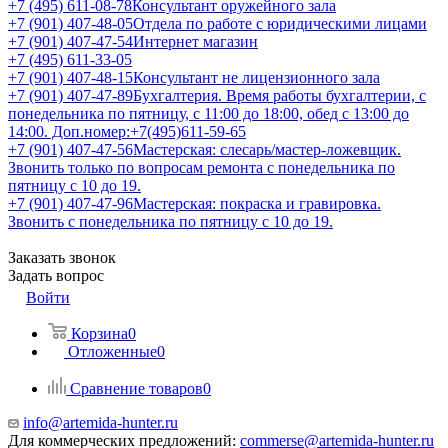
+7 (495) 611-08-78
Консультант оружейного зала
+7 (901) 407-48-05
Отдела по работе с юридическими лицами
+7 (901) 407-47-54
Интернет магазин
+7 (495) 611-33-05
+7 (901) 407-48-15
Консультант не лицензионного зала
+7 (901) 407-47-89
Бухгалтерия. Время работы бухгалтерии, с
понедельника по пятницу, с 11:00 до 18:00, обед с 13:00 до
14:00. Доп.номер:+7(495)611-59-65
+7 (901) 407-47-56
Мастерская: слесарь/мастер-ложевщик.
Звонить только по вопросам ремонта с понедельника по
пятницу с 10 до 19.
+7 (901) 407-47-96
Мастерская: покраска и гравировка.
Звонить с понедельника по пятницу с 10 до 19.
Заказать звонок
Задать вопрос
Войти
Корзина
0
Отложенные
0
Сравнение товаров
0
info@artemida-hunter.ru
Для коммерческих предложений:
commerse@artemida-hunter.ru