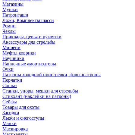
Магазины
Мушки
Патронташи
Ложи, Комплекты шасси
Ремни
Чехлы
Приклады, цевья и рукоятки
Аксессуары для стрельбы
Мишени
Муфты коврики
Наушники
Наплечные амортизаторы
Очки
Патроны холодной пристрелки, фальшпатроны
Перчатки
Сошки
Станки, упоры, мешки для стрельбы
Стикхант (наклейки на патроны)
Сейфы
Товары для охоты
Засидки
Лыжи и снегоступы
Манки
Маскировка
Маскхалаты