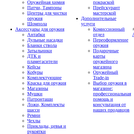
Оружейная химия
покраской
Патчи, Тампоны
Прейскурант
Центры для чистки
мастерской
оружия
Дополнительные
Шомпола
услуги
Аксессуары для оружия
Комиссионный
Антабки
отдел
Дульные насадки
Переоформление
Бланки ствола
оружия
Затыльники
Подарочные
ДТК и
карты
пламегасители
оружейного
Кейсы
магазина
Кобуры
Оружейный
Комплектующие
Trade-in
Краска для оружия
Выбор оружия в
Магазины
магазине:
Мушки
профессиональная
Патронташи
помощь и
Ложи, Комплекты
консультация от
шасси
наших продавцов
Ремни
Чехлы
Приклады, цевья и
рукоятки