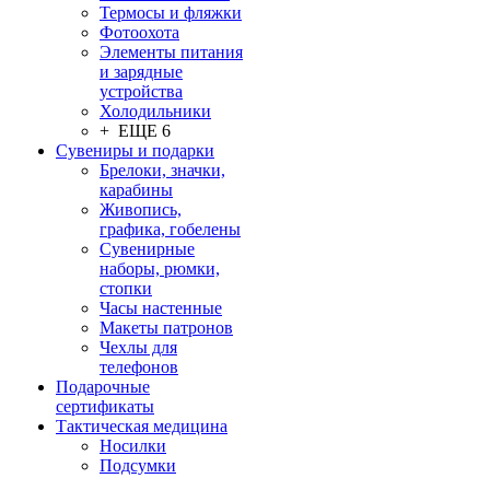
Термосы и фляжки
Фотоохота
Элементы питания
и зарядные
устройства
Холодильники
+ ЕЩЕ 6
Сувениры и подарки
Брелоки, значки,
карабины
Живопись,
графика, гобелены
Сувенирные
наборы, рюмки,
стопки
Часы настенные
Макеты патронов
Чехлы для
телефонов
Подарочные
сертификаты
Тактическая медицина
Носилки
Подсумки