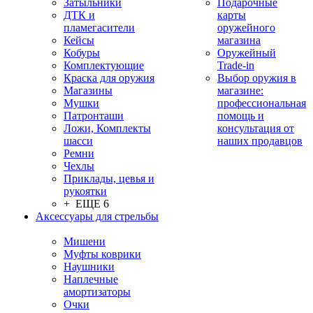
Затыльники
Подарочные
ДТК и
карты
пламегасители
оружейного
Кейсы
магазина
Кобуры
Оружейный
Комплектующие
Trade-in
Краска для оружия
Выбор оружия в
Магазины
магазине:
Мушки
профессиональная
Патронташи
помощь и
Ложи, Комплекты
консультация от
шасси
наших продавцов
Ремни
Чехлы
Приклады, цевья и
рукоятки
+ ЕЩЕ 6
Аксессуары для стрельбы
Мишени
Муфты коврики
Наушники
Наплечные
амортизаторы
Очки