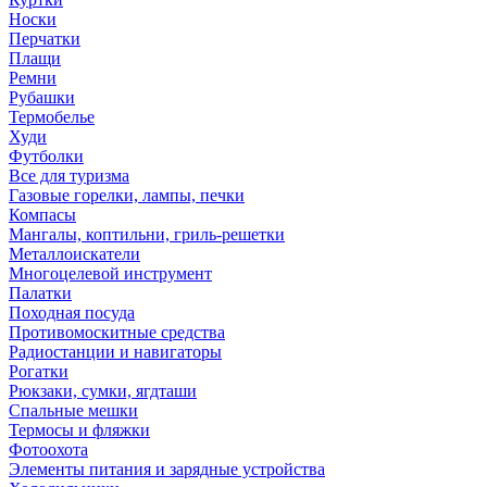
Носки
Перчатки
Плащи
Ремни
Рубашки
Термобелье
Худи
Футболки
Все для туризма
Газовые горелки, лампы, печки
Компасы
Мангалы, коптильни, гриль-решетки
Металлоискатели
Многоцелевой инструмент
Палатки
Походная посуда
Противомоскитные средства
Радиостанции и навигаторы
Рогатки
Рюкзаки, сумки, ягдташи
Спальные мешки
Термосы и фляжки
Фотоохота
Элементы питания и зарядные устройства