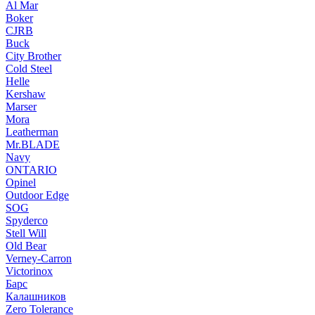
Al Mar
Boker
CJRB
Buck
City Brother
Cold Steel
Helle
Kershaw
Marser
Mora
Leatherman
Mr.BLADE
Navy
ONTARIO
Opinel
Outdoor Edge
SOG
Spyderco
Stell Will
Old Bear
Verney-Carron
Victorinox
Барс
Калашников
Zero Tolerance