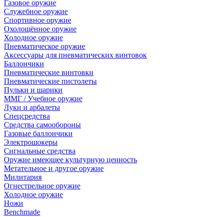
Газовое оружие
Служебное оружие
Спортивное оружие
Охолощённое оружие
Холодное оружие
Пневматическое оружие
Аксессуары для пневматических винтовок
Баллончики
Пневматические винтовки
Пневматические пистолеты
Пульки и шарики
ММГ / Учебное оружие
Луки и арбалеты
Спецсредства
Средства самообороны
Газовые баллончики
Электрошокеры
Сигнальные средства
Оружие имеющее культурную ценность
Метательное и другое оружие
Милитария
Огнестрельное оружие
Холодное оружие
Ножи
Benchmade