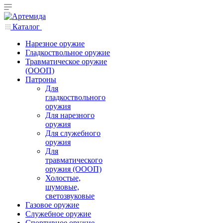
Каталог
Нарезное оружие
Гладкоствольное оружие
Травматическое оружие
(ОООП)
Патроны
Для
гладкоствольного
оружия
Для нарезного
оружия
Для служебного
оружия
Для
травматического
оружия (ОООП)
Холостые,
шумовые,
светозвуковые
Газовое оружие
Служебное оружие
Спортивное оружие