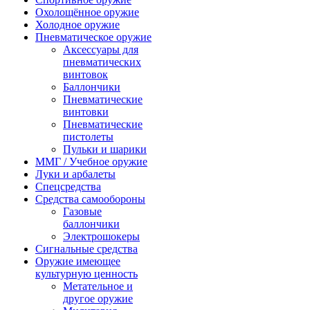
Охолощённое оружие
Холодное оружие
Пневматическое оружие
Аксессуары для
пневматических
винтовок
Баллончики
Пневматические
винтовки
Пневматические
пистолеты
Пульки и шарики
ММГ / Учебное оружие
Луки и арбалеты
Спецсредства
Средства самообороны
Газовые
баллончики
Электрошокеры
Сигнальные средства
Оружие имеющее
культурную ценность
Метательное и
другое оружие