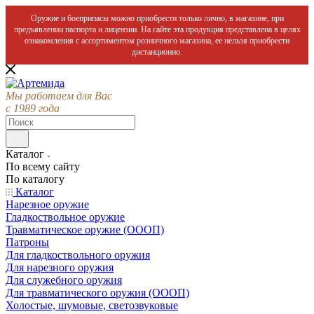
Оружие и боеприпасы можно приобрести только лично, в магазине, при
предъявлении паспорта и лицензии. На сайте эта продукция представлена в целях
ознакомления с ассортиментом розничного магазина, ее нельзя приобрести
дистанционно.
Мы работаем для Вас
с 1989 года
Каталог
По всему сайту
По каталогу
Каталог
Нарезное оружие
Гладкоствольное оружие
Травматическое оружие (ОООП)
Патроны
Для гладкоствольного оружия
Для нарезного оружия
Для служебного оружия
Для травматического оружия (ОООП)
Холостые, шумовые, светозвуковые