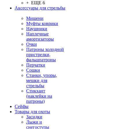
+ ЕЩЕ 6
Аксессуары для стрельбы
Мишени
Муфты коврики
Наушники
Наплечные
амортизаторы
Очки
Патроны холодной
пристрелки,
фальшпатроны
Перчатки
Сошки
Станки, упоры,
мешки для
стрельбы
Стикхант
(наклейки на
патроны)
Сейфы
Товары для охоты
Засидки
Лыжи и
снегоступы