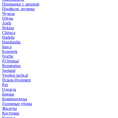
Приманки с запахом
Профили, муляжи
Чучела
Обувь
Aigle
Bekina
Chiruсa
Harkila
Huntlandia
Itasca
Kenetrek
Norfin
P.Original
Remington
Seeland
Voodoo tactical
Псков-Полимер
Рат
Одежда
Брюки
Комбинезоны
Головные уборы
Жилеты
Костюмы
Куртки