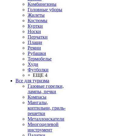
Комбинезоны
Головные уборы
Жилеты
Костюмы
Куртки
Носки
Перчатки
Плащи
Ремни
Рубашки
Термобелье
Худи
Футболки
+ ЕЩЕ 4
Все для туризма
Газовые горелки,
лампы, печки
Компасы
Мангалы,
коптильни, гриль-
решетки
Металлоискатели
Многоцелевой
инструмент
Палатки