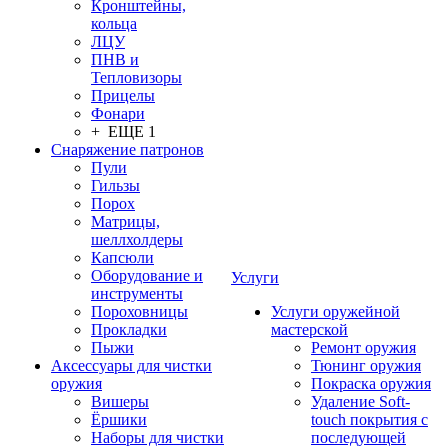
Кронштейны,
кольца
ЛЦУ
ПНВ и
Тепловизоры
Прицелы
Фонари
+ ЕЩЕ 1
Снаряжение патронов
Пули
Гильзы
Порох
Матрицы,
шеллхолдеры
Капсюли
Оборудование и
Услуги
инструменты
Пороховницы
Услуги оружейной
Прокладки
мастерской
Пыжи
Ремонт оружия
Аксессуары для чистки
Тюнинг оружия
оружия
Покраска оружия
Вишеры
Удаление Soft-
Ёршики
touch покрытия с
Наборы для чистки
последующей