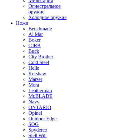
Милитария
Огнестрельное
оружие
Холодное оружие
Ножи
Benchmade
Al Mar
Boker
CJRB
Buck
City Brother
Cold Steel
Helle
Kershaw
Marser
Mora
Leatherman
Mr.BLADE
Navy
ONTARIO
Opinel
Outdoor Edge
SOG
Spyderco
Stell Will