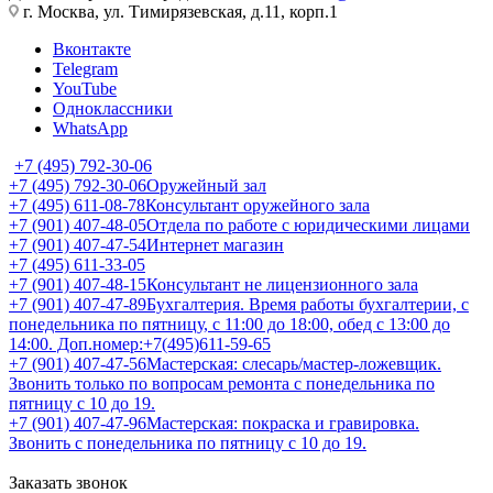
г. Москва, ул. Тимирязевская, д.11, корп.1
Вконтакте
Telegram
YouTube
Одноклассники
WhatsApp
+7 (495) 792-30-06
+7 (495) 792-30-06
Оружейный зал
+7 (495) 611-08-78
Консультант оружейного зала
+7 (901) 407-48-05
Отдела по работе с юридическими лицами
+7 (901) 407-47-54
Интернет магазин
+7 (495) 611-33-05
+7 (901) 407-48-15
Консультант не лицензионного зала
+7 (901) 407-47-89
Бухгалтерия. Время работы бухгалтерии, с
понедельника по пятницу, с 11:00 до 18:00, обед с 13:00 до
14:00. Доп.номер:+7(495)611-59-65
+7 (901) 407-47-56
Мастерская: слесарь/мастер-ложевщик.
Звонить только по вопросам ремонта с понедельника по
пятницу с 10 до 19.
+7 (901) 407-47-96
Мастерская: покраска и гравировка.
Звонить с понедельника по пятницу с 10 до 19.
Заказать звонок