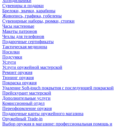
Холодильники
Сувениры и подарки
Брелоки, значки, карабины
Живопись, графика, гобелены
Сувенирные наборы, рюмки, стопки
Часы настенные
Макеты патронов
Чехлы для телефонов
Подарочные сертификаты
Тактическая медицина
Носилки
Подсумки
Услуги
Услуги оружейной мастерской
Ремонт оружия
Тюнинг оружия
Покраска оружия
Удаление Soft-touch покрытия с последующей покраской
Прейскурант мастерской
Дополнительные услуги
Комиссионный отдел
Переоформление оружия
Подарочные карты оружейного магазина
Оружейный Trade-in
Выбор оружия в магазине: профессиональная помощь и