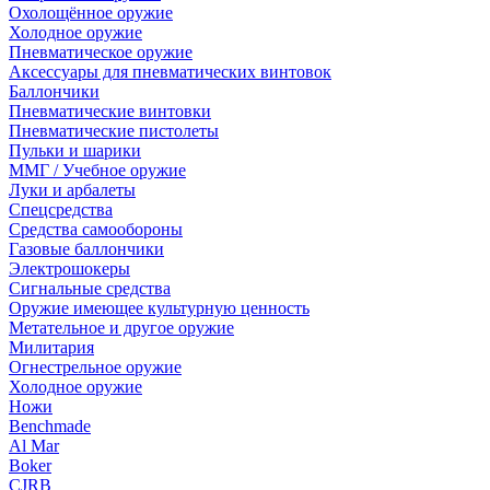
Охолощённое оружие
Холодное оружие
Пневматическое оружие
Аксессуары для пневматических винтовок
Баллончики
Пневматические винтовки
Пневматические пистолеты
Пульки и шарики
ММГ / Учебное оружие
Луки и арбалеты
Спецсредства
Средства самообороны
Газовые баллончики
Электрошокеры
Сигнальные средства
Оружие имеющее культурную ценность
Метательное и другое оружие
Милитария
Огнестрельное оружие
Холодное оружие
Ножи
Benchmade
Al Mar
Boker
CJRB