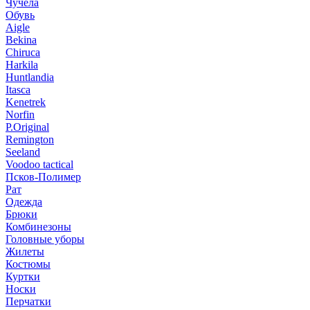
Чучела
Обувь
Aigle
Bekina
Chiruсa
Harkila
Huntlandia
Itasca
Kenetrek
Norfin
P.Original
Remington
Seeland
Voodoo tactical
Псков-Полимер
Рат
Одежда
Брюки
Комбинезоны
Головные уборы
Жилеты
Костюмы
Куртки
Носки
Перчатки