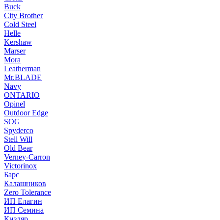
Buck
City Brother
Cold Steel
Helle
Kershaw
Marser
Mora
Leatherman
Mr.BLADE
Navy
ONTARIO
Opinel
Outdoor Edge
SOG
Spyderco
Stell Will
Old Bear
Verney-Carron
Victorinox
Барс
Калашников
Zero Tolerance
ИП Елагин
ИП Семина
Кизляр