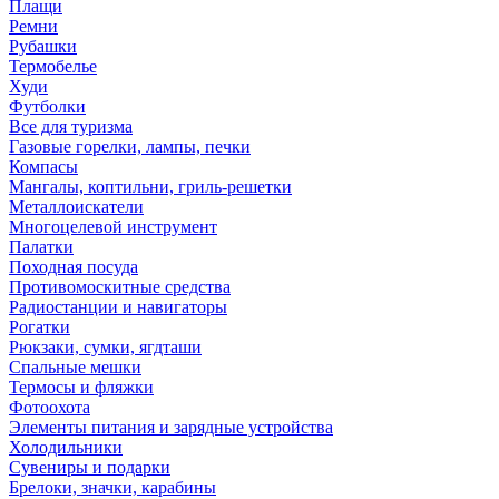
Плащи
Ремни
Рубашки
Термобелье
Худи
Футболки
Все для туризма
Газовые горелки, лампы, печки
Компасы
Мангалы, коптильни, гриль-решетки
Металлоискатели
Многоцелевой инструмент
Палатки
Походная посуда
Противомоскитные средства
Радиостанции и навигаторы
Рогатки
Рюкзаки, сумки, ягдташи
Спальные мешки
Термосы и фляжки
Фотоохота
Элементы питания и зарядные устройства
Холодильники
Сувениры и подарки
Брелоки, значки, карабины