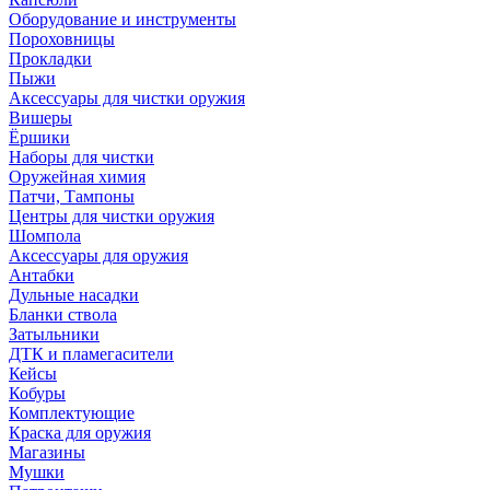
Оборудование и инструменты
Пороховницы
Прокладки
Пыжи
Аксессуары для чистки оружия
Вишеры
Ёршики
Наборы для чистки
Оружейная химия
Патчи, Тампоны
Центры для чистки оружия
Шомпола
Аксессуары для оружия
Антабки
Дульные насадки
Бланки ствола
Затыльники
ДТК и пламегасители
Кейсы
Кобуры
Комплектующие
Краска для оружия
Магазины
Мушки