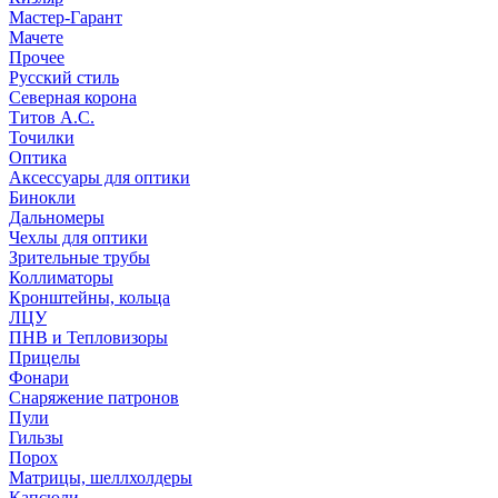
Мастер-Гарант
Мачете
Прочее
Русский стиль
Северная корона
Титов А.С.
Точилки
Оптика
Аксессуары для оптики
Бинокли
Дальномеры
Чехлы для оптики
Зрительные трубы
Коллиматоры
Кронштейны, кольца
ЛЦУ
ПНВ и Тепловизоры
Прицелы
Фонари
Снаряжение патронов
Пули
Гильзы
Порох
Матрицы, шеллхолдеры
Капсюли