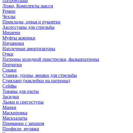
Патронташи
Ложи, Комплекты шасси
Ремни
Чехлы
Приклады, цевья и рукоятки
Аксессуары для стрельбы
Мишени
Муфты коврики
Наушники
Наплечные амортизаторы
Очки
Патроны холодной пристрелки, фальшпатроны
Перчатки
Сошки
Станки, упоры, мешки для стрельбы
Стикхант (наклейки на патроны)
Сейфы
Товары для охоты
Засидки
Лыжи и снегоступы
Манки
Маскировка
Маскхалаты
Приманки с запахом
Профили, муляжи