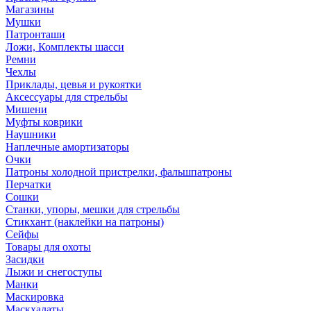
Магазины
Мушки
Патронташи
Ложи, Комплекты шасси
Ремни
Чехлы
Приклады, цевья и рукоятки
Аксессуары для стрельбы
Мишени
Муфты коврики
Наушники
Наплечные амортизаторы
Очки
Патроны холодной пристрелки, фальшпатроны
Перчатки
Сошки
Станки, упоры, мешки для стрельбы
Стикхант (наклейки на патроны)
Сейфы
Товары для охоты
Засидки
Лыжи и снегоступы
Манки
Маскировка
Маскхалаты