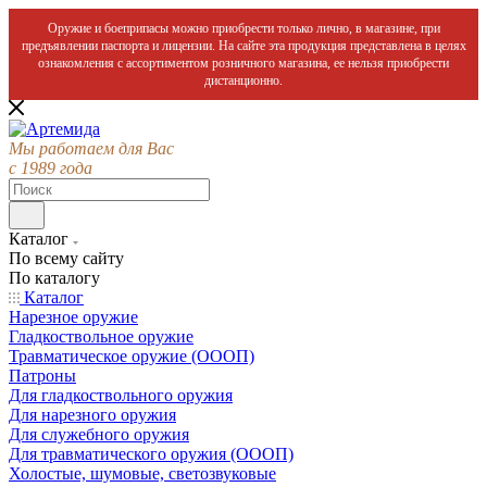
Оружие и боеприпасы можно приобрести только лично, в магазине, при
предъявлении паспорта и лицензии. На сайте эта продукция представлена в целях
ознакомления с ассортиментом розничного магазина, ее нельзя приобрести
дистанционно.
Мы работаем для Вас
с 1989 года
Каталог
По всему сайту
По каталогу
Каталог
Нарезное оружие
Гладкоствольное оружие
Травматическое оружие (ОООП)
Патроны
Для гладкоствольного оружия
Для нарезного оружия
Для служебного оружия
Для травматического оружия (ОООП)
Холостые, шумовые, светозвуковые