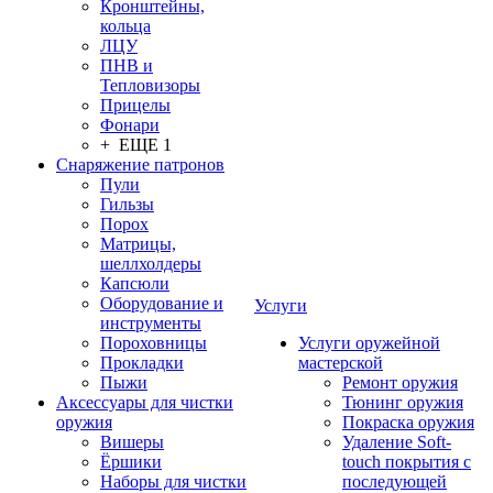
Кронштейны,
кольца
ЛЦУ
ПНВ и
Тепловизоры
Прицелы
Фонари
+ ЕЩЕ 1
Снаряжение патронов
Пули
Гильзы
Порох
Матрицы,
шеллхолдеры
Капсюли
Оборудование и
Услуги
инструменты
Пороховницы
Услуги оружейной
Прокладки
мастерской
Пыжи
Ремонт оружия
Аксессуары для чистки
Тюнинг оружия
оружия
Покраска оружия
Вишеры
Удаление Soft-
Ёршики
touch покрытия с
Наборы для чистки
последующей