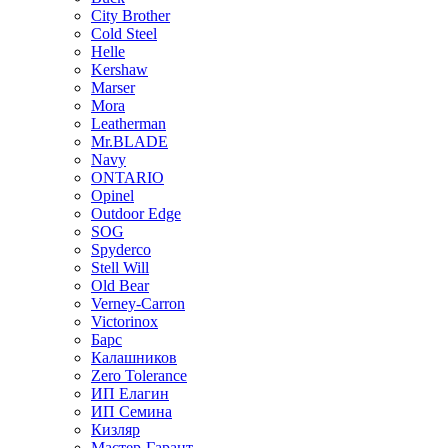
City Brother
Cold Steel
Helle
Kershaw
Marser
Mora
Leatherman
Mr.BLADE
Navy
ONTARIO
Opinel
Outdoor Edge
SOG
Spyderco
Stell Will
Old Bear
Verney-Carron
Victorinox
Барс
Калашников
Zero Tolerance
ИП Елагин
ИП Семина
Кизляр
Мастер-Гарант