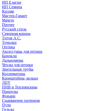
ИП Елагин
ИП Семина
Кизляр
Мастер-Гарант
Мачете
Прочее
Русский стиль
Северная корона
Титов А.С.
Точилки
Оптика
Аксессуары для оптики
Бинокли
Дальномеры
Чехлы для оптики
Зрительные трубы
Коллиматоры
Кронштейны, кольца
ЛЦУ
ПНВ и Тепловизоры
Прицелы
Фонари
Снаряжение патронов
Пули
Гильзы