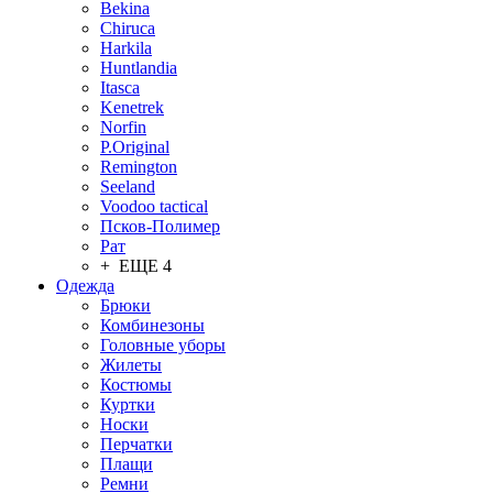
Bekina
Chiruсa
Harkila
Huntlandia
Itasca
Kenetrek
Norfin
P.Original
Remington
Seeland
Voodoo tactical
Псков-Полимер
Рат
+ ЕЩЕ 4
Одежда
Брюки
Комбинезоны
Головные уборы
Жилеты
Костюмы
Куртки
Носки
Перчатки
Плащи
Ремни