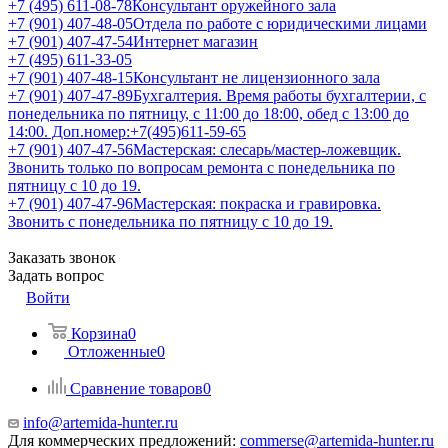
+7 (495) 611-08-78
Консультант оружейного зала
+7 (901) 407-48-05
Отдела по работе с юридическими лицами
+7 (901) 407-47-54
Интернет магазин
+7 (495) 611-33-05
+7 (901) 407-48-15
Консультант не лицензионного зала
+7 (901) 407-47-89
Бухгалтерия. Время работы бухгалтерии, с
понедельника по пятницу, с 11:00 до 18:00, обед с 13:00 до
14:00. Доп.номер:+7(495)611-59-65
+7 (901) 407-47-56
Мастерская: слесарь/мастер-ложевщик.
Звонить только по вопросам ремонта с понедельника по
пятницу с 10 до 19.
+7 (901) 407-47-96
Мастерская: покраска и гравировка.
Звонить с понедельника по пятницу с 10 до 19.
Заказать звонок
Задать вопрос
Войти
Корзина
0
Отложенные
0
Сравнение товаров
0
info@artemida-hunter.ru
Для коммерческих предложений:
commerse@artemida-hunter.ru