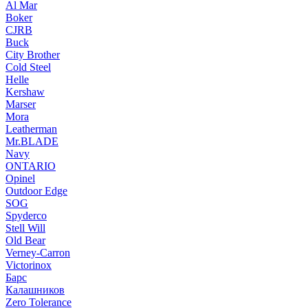
Al Mar
Boker
CJRB
Buck
City Brother
Cold Steel
Helle
Kershaw
Marser
Mora
Leatherman
Mr.BLADE
Navy
ONTARIO
Opinel
Outdoor Edge
SOG
Spyderco
Stell Will
Old Bear
Verney-Carron
Victorinox
Барс
Калашников
Zero Tolerance