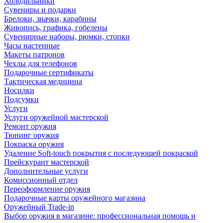
Холодильники
Сувениры и подарки
Брелоки, значки, карабины
Живопись, графика, гобелены
Сувенирные наборы, рюмки, стопки
Часы настенные
Макеты патронов
Чехлы для телефонов
Подарочные сертификаты
Тактическая медицина
Носилки
Подсумки
Услуги
Услуги оружейной мастерской
Ремонт оружия
Тюнинг оружия
Покраска оружия
Удаление Soft-touch покрытия с последующей покраской
Прейскурант мастерской
Дополнительные услуги
Комиссионный отдел
Переоформление оружия
Подарочные карты оружейного магазина
Оружейный Trade-in
Выбор оружия в магазине: профессиональная помощь и