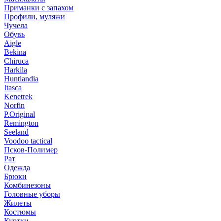
Приманки с запахом
Профили, муляжи
Чучела
Обувь
Aigle
Bekina
Chiruсa
Harkila
Huntlandia
Itasca
Kenetrek
Norfin
P.Original
Remington
Seeland
Voodoo tactical
Псков-Полимер
Рат
Одежда
Брюки
Комбинезоны
Головные уборы
Жилеты
Костюмы
Куртки