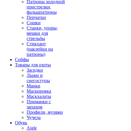
Патроны холодной
пристрелки,
фальшпатроны
Перчатки
Сошки
Станки, упоры,
мешки для
стрельбы
Стикхант
(наклейки на
патроны)
Сейфы
Товары для охоты
Засидки
Лыжи и
снегоступы
Манки
Маскировка
Маскхалаты
Приманки с
запахом
Профили, муляжи
Чучела
Обувь
Aigle