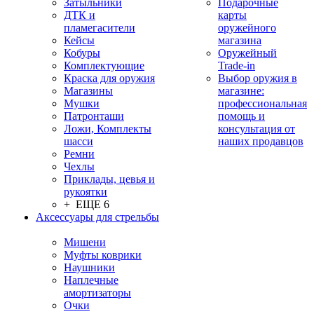
Затыльники
Подарочные
ДТК и
карты
пламегасители
оружейного
Кейсы
магазина
Кобуры
Оружейный
Комплектующие
Trade-in
Краска для оружия
Выбор оружия в
Магазины
магазине:
Мушки
профессиональная
Патронташи
помощь и
Ложи, Комплекты
консультация от
шасси
наших продавцов
Ремни
Чехлы
Приклады, цевья и
рукоятки
+ ЕЩЕ 6
Аксессуары для стрельбы
Мишени
Муфты коврики
Наушники
Наплечные
амортизаторы
Очки