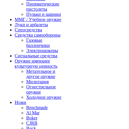
Пневматические
пистолеты
Пульки и шарики
ММГ / Учебное оружие
Луки и арбалеты
Спецсредства
Средства самообороны
Газовые
баллончики
Электрошокеры
Сигнальные средства
Оружие имеющее
культурную ценность
Метательное и
другое оружие
Милитария
Огнестрельное
оружие
Холодное оружие
Ножи
Benchmade
Al Mar
Boker
CJRB
Buck