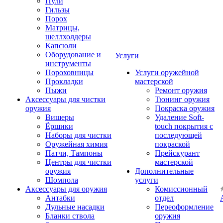
Пули
Гильзы
Порох
Матрицы,
шеллхолдеры
Капсюли
Оборудование и
Услуги
инструменты
Пороховницы
Услуги оружейной
Прокладки
мастерской
Пыжи
Ремонт оружия
Аксессуары для чистки
Тюнинг оружия
оружия
Покраска оружия
Вишеры
Удаление Soft-
Ёршики
touch покрытия с
Наборы для чистки
последующей
Оружейная химия
покраской
Патчи, Тампоны
Прейскурант
Центры для чистки
мастерской
оружия
Дополнительные
Шомпола
услуги
Аксессуары для оружия
Комиссионный
Антабки
отдел
Дульные насадки
Переоформление
Бланки ствола
оружия