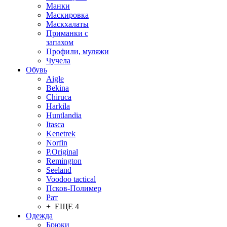
Манки
Маскировка
Маскхалаты
Приманки с
запахом
Профили, муляжи
Чучела
Обувь
Aigle
Bekina
Chiruсa
Harkila
Huntlandia
Itasca
Kenetrek
Norfin
P.Original
Remington
Seeland
Voodoo tactical
Псков-Полимер
Рат
+ ЕЩЕ 4
Одежда
Брюки