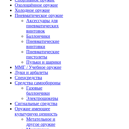
Охолощённое оружие
Холодное оружие
Пневматическое оружие
Аксессуары для
пневматических
винтовок
Баллончики
Пневматические
винтовки
Пневматические
пистолеты
Пульки и шарики
ММГ / Учебное оружие
Луки и арбалеты
Спецсредства
Средства самообороны
Газовые
баллончики
Электрошокеры
Сигнальные средства
Оружие имеющее
культурную ценность
Метательное и
другое оружие