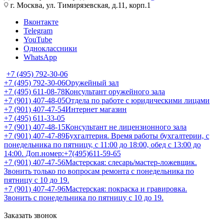
г. Москва, ул. Тимирязевская, д.11, корп.1
Вконтакте
Telegram
YouTube
Одноклассники
WhatsApp
+7 (495) 792-30-06
+7 (495) 792-30-06
Оружейный зал
+7 (495) 611-08-78
Консультант оружейного зала
+7 (901) 407-48-05
Отдела по работе с юридическими лицами
+7 (901) 407-47-54
Интернет магазин
+7 (495) 611-33-05
+7 (901) 407-48-15
Консультант не лицензионного зала
+7 (901) 407-47-89
Бухгалтерия. Время работы бухгалтерии, с
понедельника по пятницу, с 11:00 до 18:00, обед с 13:00 до
14:00. Доп.номер:+7(495)611-59-65
+7 (901) 407-47-56
Мастерская: слесарь/мастер-ложевщик.
Звонить только по вопросам ремонта с понедельника по
пятницу с 10 до 19.
+7 (901) 407-47-96
Мастерская: покраска и гравировка.
Звонить с понедельника по пятницу с 10 до 19.
Заказать звонок