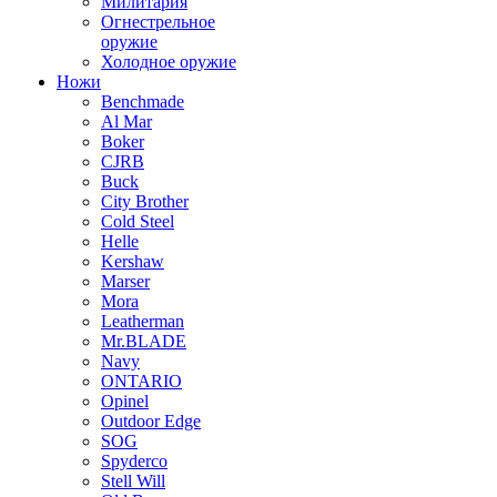
Милитария
Огнестрельное
оружие
Холодное оружие
Ножи
Benchmade
Al Mar
Boker
CJRB
Buck
City Brother
Cold Steel
Helle
Kershaw
Marser
Mora
Leatherman
Mr.BLADE
Navy
ONTARIO
Opinel
Outdoor Edge
SOG
Spyderco
Stell Will