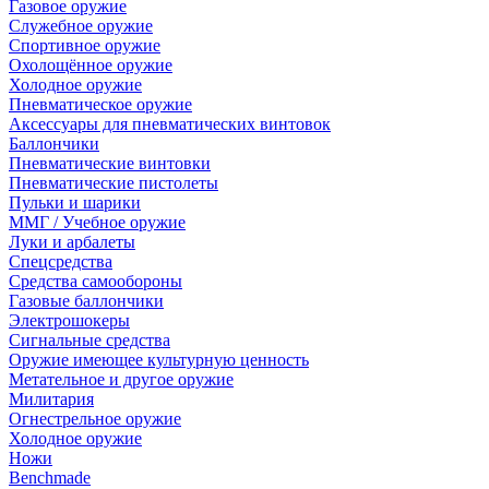
Газовое оружие
Служебное оружие
Спортивное оружие
Охолощённое оружие
Холодное оружие
Пневматическое оружие
Аксессуары для пневматических винтовок
Баллончики
Пневматические винтовки
Пневматические пистолеты
Пульки и шарики
ММГ / Учебное оружие
Луки и арбалеты
Спецсредства
Средства самообороны
Газовые баллончики
Электрошокеры
Сигнальные средства
Оружие имеющее культурную ценность
Метательное и другое оружие
Милитария
Огнестрельное оружие
Холодное оружие
Ножи
Benchmade