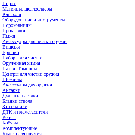
Порох
Матрицы, шеллхолдеры
Капсюли
Оборудование и инструменты
Пороховницы
Прокладки
Пыжи
Аксессуары для чистки оружия
Вишеры
Ёршики
Наборы для чистки
Оружейная химия
Патчи, Тампоны
Центры для чистки оружия
Шомпола
Аксессуары для оружия
Антабки
Дульные насадки
Бланки ствола
Затыльники
ДТК и пламегасители
Кейсы
Кобуры
Комплектующие
Краска для оружия