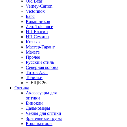
Old Bear
Verney-Carron
Victorinox
Барс
Калашников
Zero Tolerance
ИП Елагин
ИП Семина
Кизляр
Мастер-Гарант
Мачете
Прочее
Русский стиль
Северная корона
Титов А.С.
Точилки
+ ЕЩЕ 26
Оптика
Аксессуары для
оптики
Бинокли
Дальномеры
Чехлы для оптики
Зрительные трубы
Коллиматоры