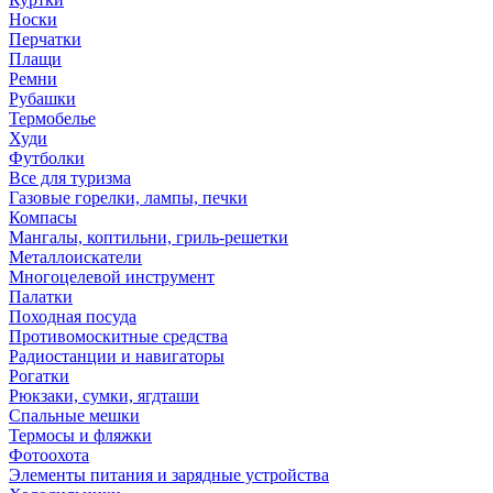
Носки
Перчатки
Плащи
Ремни
Рубашки
Термобелье
Худи
Футболки
Все для туризма
Газовые горелки, лампы, печки
Компасы
Мангалы, коптильни, гриль-решетки
Металлоискатели
Многоцелевой инструмент
Палатки
Походная посуда
Противомоскитные средства
Радиостанции и навигаторы
Рогатки
Рюкзаки, сумки, ягдташи
Спальные мешки
Термосы и фляжки
Фотоохота
Элементы питания и зарядные устройства