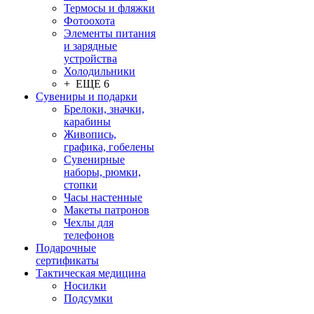
Термосы и фляжки
Фотоохота
Элементы питания
и зарядные
устройства
Холодильники
+ ЕЩЕ 6
Сувениры и подарки
Брелоки, значки,
карабины
Живопись,
графика, гобелены
Сувенирные
наборы, рюмки,
стопки
Часы настенные
Макеты патронов
Чехлы для
телефонов
Подарочные
сертификаты
Тактическая медицина
Носилки
Подсумки