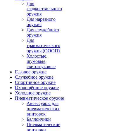
Для
гладкоствольного
оружия
Для нарезного
оружия
Для служебного
оружия
Для
травматического
оружия (ОООП)
Холостые,
шумовые,
светозвуковые
Газовое оружие
Служебное оружие
Спортивное оружие
Охолощённое оружие
Холодное оружие
Пневматическое оружие
Аксессуары для
пневматических
винтовок
Баллончики
Пневматические
винтовки