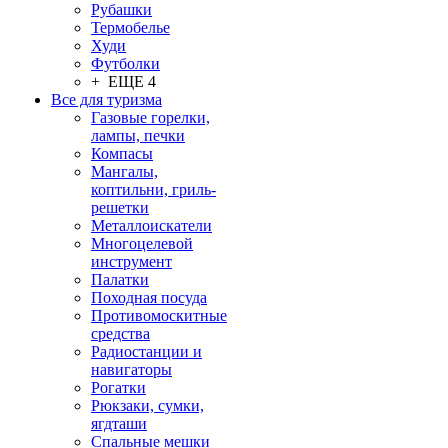
Рубашки
Термобелье
Худи
Футболки
+ ЕЩЕ 4
Все для туризма
Газовые горелки,
лампы, печки
Компасы
Мангалы,
коптильни, гриль-
решетки
Металлоискатели
Многоцелевой
инструмент
Палатки
Походная посуда
Противомоскитные
средства
Радиостанции и
навигаторы
Рогатки
Рюкзаки, сумки,
ягдташи
Спальные мешки