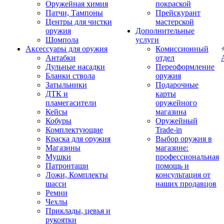
Оружейная химия
покраской
Патчи, Тампоны
Прейскурант
Центры для чистки
мастерской
оружия
Дополнительные
Шомпола
услуги
Аксессуары для оружия
Комиссионный
Антабки
отдел
Дульные насадки
Переоформление
Бланки ствола
оружия
Затыльники
Подарочные
ДТК и
карты
пламегасители
оружейного
Кейсы
магазина
Кобуры
Оружейный
Комплектующие
Trade-in
Краска для оружия
Выбор оружия в
Магазины
магазине:
Мушки
профессиональная
Патронташи
помощь и
Ложи, Комплекты
консультация от
шасси
наших продавцов
Ремни
Чехлы
Приклады, цевья и
рукоятки