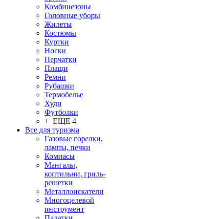
Комбинезоны
Головные уборы
Жилеты
Костюмы
Куртки
Носки
Перчатки
Плащи
Ремни
Рубашки
Термобелье
Худи
Футболки
+ ЕЩЕ 4
Все для туризма
Газовые горелки,
лампы, печки
Компасы
Мангалы,
коптильни, гриль-
решетки
Металлоискатели
Многоцелевой
инструмент
Палатки