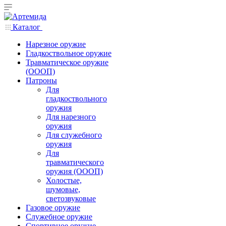
Каталог
Нарезное оружие
Гладкоствольное оружие
Травматическое оружие
(ОООП)
Патроны
Для
гладкоствольного
оружия
Для нарезного
оружия
Для служебного
оружия
Для
травматического
оружия (ОООП)
Холостые,
шумовые,
светозвуковые
Газовое оружие
Служебное оружие
Спортивное оружие