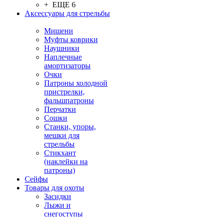
+ ЕЩЕ 6
Аксессуары для стрельбы
Мишени
Муфты коврики
Наушники
Наплечные
амортизаторы
Очки
Патроны холодной
пристрелки,
фальшпатроны
Перчатки
Сошки
Станки, упоры,
мешки для
стрельбы
Стикхант
(наклейки на
патроны)
Сейфы
Товары для охоты
Засидки
Лыжи и
снегоступы