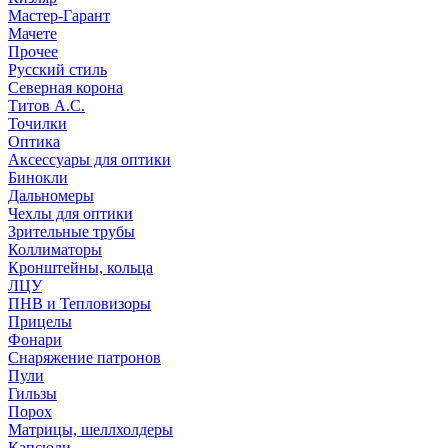
Мастер-Гарант
Мачете
Прочее
Русский стиль
Северная корона
Титов А.С.
Точилки
Оптика
Аксессуары для оптики
Бинокли
Дальномеры
Чехлы для оптики
Зрительные трубы
Коллиматоры
Кронштейны, кольца
ЛЦУ
ПНВ и Тепловизоры
Прицелы
Фонари
Снаряжение патронов
Пули
Гильзы
Порох
Матрицы, шеллхолдеры
Капсюли