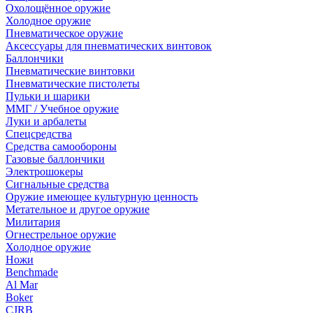
Охолощённое оружие
Холодное оружие
Пневматическое оружие
Аксессуары для пневматических винтовок
Баллончики
Пневматические винтовки
Пневматические пистолеты
Пульки и шарики
ММГ / Учебное оружие
Луки и арбалеты
Спецсредства
Средства самообороны
Газовые баллончики
Электрошокеры
Сигнальные средства
Оружие имеющее культурную ценность
Метательное и другое оружие
Милитария
Огнестрельное оружие
Холодное оружие
Ножи
Benchmade
Al Mar
Boker
CJRB