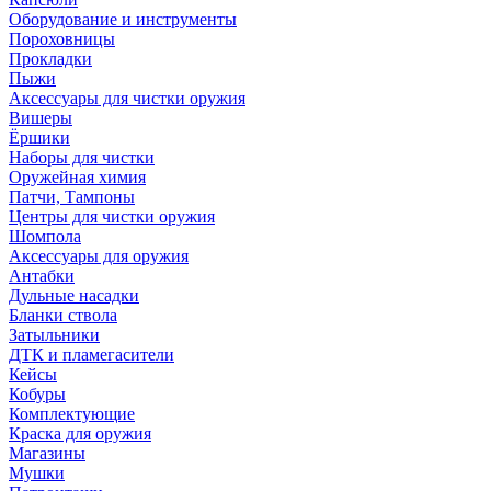
Оборудование и инструменты
Пороховницы
Прокладки
Пыжи
Аксессуары для чистки оружия
Вишеры
Ёршики
Наборы для чистки
Оружейная химия
Патчи, Тампоны
Центры для чистки оружия
Шомпола
Аксессуары для оружия
Антабки
Дульные насадки
Бланки ствола
Затыльники
ДТК и пламегасители
Кейсы
Кобуры
Комплектующие
Краска для оружия
Магазины
Мушки