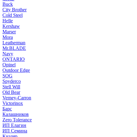
Buck
City Brother
Cold Steel
Helle
Kershaw
Marser
Mora
Leatherman
Mr.BLADE
Navy
ONTARIO
Opinel
Outdoor Edge
SOG
Spyderco
Stell Will
Old Bear
Verney-Carron
Victorinox
Барс
Калашников
Zero Tolerance
ИП Елагин
ИП Семина
Кизляр