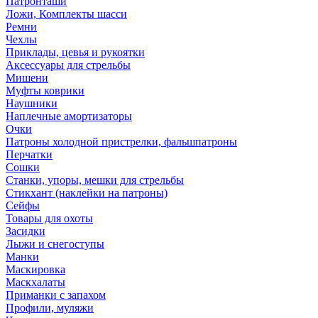
Патронташи
Ложи, Комплекты шасси
Ремни
Чехлы
Приклады, цевья и рукоятки
Аксессуары для стрельбы
Мишени
Муфты коврики
Наушники
Наплечные амортизаторы
Очки
Патроны холодной пристрелки, фальшпатроны
Перчатки
Сошки
Станки, упоры, мешки для стрельбы
Стикхант (наклейки на патроны)
Сейфы
Товары для охоты
Засидки
Лыжи и снегоступы
Манки
Маскировка
Маскхалаты
Приманки с запахом
Профили, муляжи