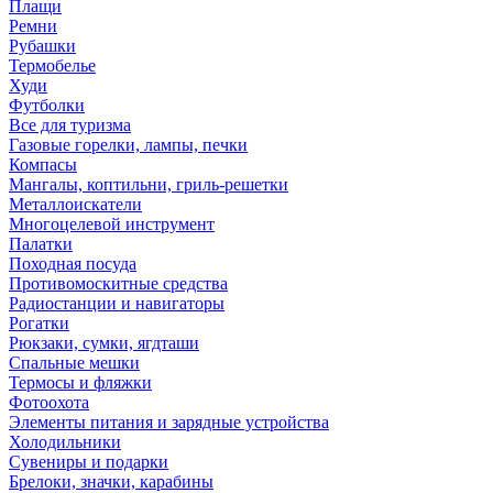
Плащи
Ремни
Рубашки
Термобелье
Худи
Футболки
Все для туризма
Газовые горелки, лампы, печки
Компасы
Мангалы, коптильни, гриль-решетки
Металлоискатели
Многоцелевой инструмент
Палатки
Походная посуда
Противомоскитные средства
Радиостанции и навигаторы
Рогатки
Рюкзаки, сумки, ягдташи
Спальные мешки
Термосы и фляжки
Фотоохота
Элементы питания и зарядные устройства
Холодильники
Сувениры и подарки
Брелоки, значки, карабины