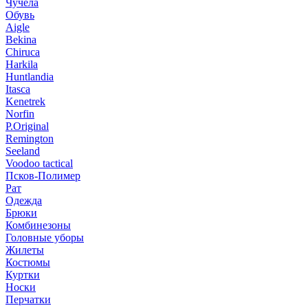
Чучела
Обувь
Aigle
Bekina
Chiruсa
Harkila
Huntlandia
Itasca
Kenetrek
Norfin
P.Original
Remington
Seeland
Voodoo tactical
Псков-Полимер
Рат
Одежда
Брюки
Комбинезоны
Головные уборы
Жилеты
Костюмы
Куртки
Носки
Перчатки