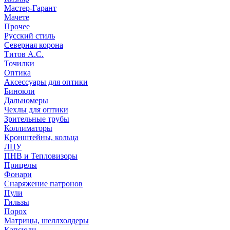
Мастер-Гарант
Мачете
Прочее
Русский стиль
Северная корона
Титов А.С.
Точилки
Оптика
Аксессуары для оптики
Бинокли
Дальномеры
Чехлы для оптики
Зрительные трубы
Коллиматоры
Кронштейны, кольца
ЛЦУ
ПНВ и Тепловизоры
Прицелы
Фонари
Снаряжение патронов
Пули
Гильзы
Порох
Матрицы, шеллхолдеры
Капсюли