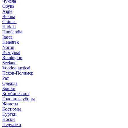
Чучела
Обувь
Aigle
Bekina
Chiruсa
Harkila
Huntlandia
Itasca
Kenetrek
Norfin
P.Original
Remington
Seeland
Voodoo tactical
Псков-Полимер
Рат
Одежда
Брюки
Комбинезоны
Головные уборы
Жилеты
Костюмы
Куртки
Носки
Перчатки