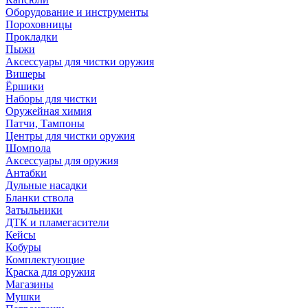
Оборудование и инструменты
Пороховницы
Прокладки
Пыжи
Аксессуары для чистки оружия
Вишеры
Ёршики
Наборы для чистки
Оружейная химия
Патчи, Тампоны
Центры для чистки оружия
Шомпола
Аксессуары для оружия
Антабки
Дульные насадки
Бланки ствола
Затыльники
ДТК и пламегасители
Кейсы
Кобуры
Комплектующие
Краска для оружия
Магазины
Мушки