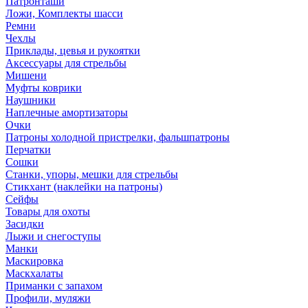
Патронташи
Ложи, Комплекты шасси
Ремни
Чехлы
Приклады, цевья и рукоятки
Аксессуары для стрельбы
Мишени
Муфты коврики
Наушники
Наплечные амортизаторы
Очки
Патроны холодной пристрелки, фальшпатроны
Перчатки
Сошки
Станки, упоры, мешки для стрельбы
Стикхант (наклейки на патроны)
Сейфы
Товары для охоты
Засидки
Лыжи и снегоступы
Манки
Маскировка
Маскхалаты
Приманки с запахом
Профили, муляжи