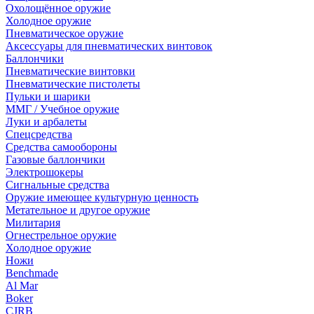
Охолощённое оружие
Холодное оружие
Пневматическое оружие
Аксессуары для пневматических винтовок
Баллончики
Пневматические винтовки
Пневматические пистолеты
Пульки и шарики
ММГ / Учебное оружие
Луки и арбалеты
Спецсредства
Средства самообороны
Газовые баллончики
Электрошокеры
Сигнальные средства
Оружие имеющее культурную ценность
Метательное и другое оружие
Милитария
Огнестрельное оружие
Холодное оружие
Ножи
Benchmade
Al Mar
Boker
CJRB