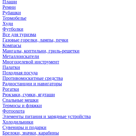
Плащи
Ремни
Рубашки
Термобелье
Худи
Футболки
Все для туризма
Газовые горелки, лампы, печки
Компасы
Мангалы, коптильни, гриль-решетки
Металлоискатели
Многоцелевой инструмент
Палатки
Походная посуда
Противомоскитные средства
Радиостанции и навигаторы
Рогатки
Рюкзаки, сумки, ягдташи
Спальные мешки
Термосы и фляжки
Фотоохота
Элементы питания и зарядные устройства
Холодильники
Сувениры и подарки
Брелоки, значки, карабины