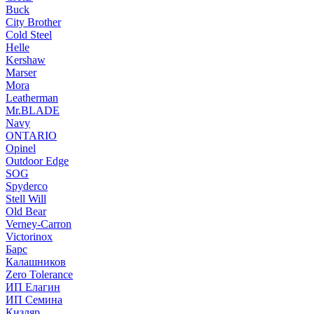
Buck
City Brother
Cold Steel
Helle
Kershaw
Marser
Mora
Leatherman
Mr.BLADE
Navy
ONTARIO
Opinel
Outdoor Edge
SOG
Spyderco
Stell Will
Old Bear
Verney-Carron
Victorinox
Барс
Калашников
Zero Tolerance
ИП Елагин
ИП Семина
Кизляр