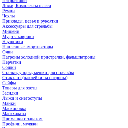
Патронташи
Ложи, Комплекты шасси
Ремни
Чехлы
Приклады, цевья и рукоятки
Аксессуары для стрельбы
Мишени
Муфты коврики
Наушники
Наплечные амортизаторы
Очки
Патроны холодной пристрелки, фальшпатроны
Перчатки
Сошки
Станки, упоры, мешки для стрельбы
Стикхант (наклейки на патроны)
Сейфы
Товары для охоты
Засидки
Лыжи и снегоступы
Манки
Маскировка
Маскхалаты
Приманки с запахом
Профили, муляжи