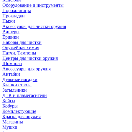
Оборудование и инструменты
Пороховницы
Прокладки
Пыжи
Аксессуары для чистки оружия
Вишеры
Ёршики
Наборы для чистки
Оружейная химия
Патчи, Тампоны
Центры для чистки оружия
Шомпола
Аксессуары для оружия
Антабки
Дульные насадки
Бланки ствола
Затыльники
ДТК и пламегасители
Кейсы
Кобуры
Комплектующие
Краска для оружия
Магазины
Мушки