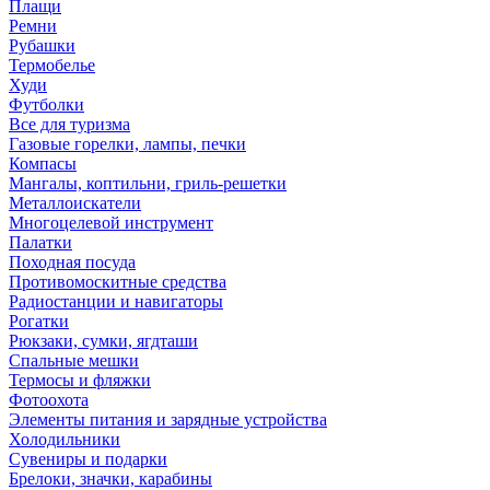
Плащи
Ремни
Рубашки
Термобелье
Худи
Футболки
Все для туризма
Газовые горелки, лампы, печки
Компасы
Мангалы, коптильни, гриль-решетки
Металлоискатели
Многоцелевой инструмент
Палатки
Походная посуда
Противомоскитные средства
Радиостанции и навигаторы
Рогатки
Рюкзаки, сумки, ягдташи
Спальные мешки
Термосы и фляжки
Фотоохота
Элементы питания и зарядные устройства
Холодильники
Сувениры и подарки
Брелоки, значки, карабины