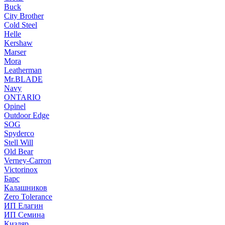
Buck
City Brother
Cold Steel
Helle
Kershaw
Marser
Mora
Leatherman
Mr.BLADE
Navy
ONTARIO
Opinel
Outdoor Edge
SOG
Spyderco
Stell Will
Old Bear
Verney-Carron
Victorinox
Барс
Калашников
Zero Tolerance
ИП Елагин
ИП Семина
Кизляр