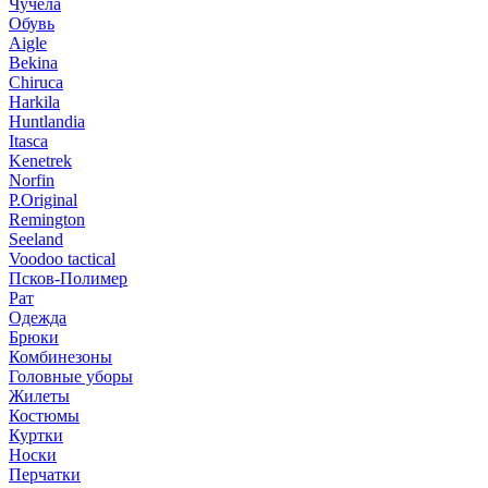
Чучела
Обувь
Aigle
Bekina
Chiruсa
Harkila
Huntlandia
Itasca
Kenetrek
Norfin
P.Original
Remington
Seeland
Voodoo tactical
Псков-Полимер
Рат
Одежда
Брюки
Комбинезоны
Головные уборы
Жилеты
Костюмы
Куртки
Носки
Перчатки