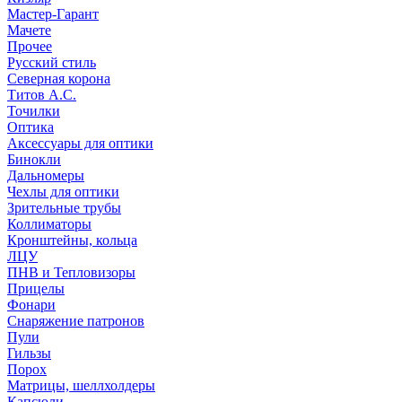
Мастер-Гарант
Мачете
Прочее
Русский стиль
Северная корона
Титов А.С.
Точилки
Оптика
Аксессуары для оптики
Бинокли
Дальномеры
Чехлы для оптики
Зрительные трубы
Коллиматоры
Кронштейны, кольца
ЛЦУ
ПНВ и Тепловизоры
Прицелы
Фонари
Снаряжение патронов
Пули
Гильзы
Порох
Матрицы, шеллхолдеры
Капсюли