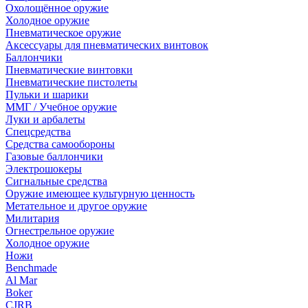
Охолощённое оружие
Холодное оружие
Пневматическое оружие
Аксессуары для пневматических винтовок
Баллончики
Пневматические винтовки
Пневматические пистолеты
Пульки и шарики
ММГ / Учебное оружие
Луки и арбалеты
Спецсредства
Средства самообороны
Газовые баллончики
Электрошокеры
Сигнальные средства
Оружие имеющее культурную ценность
Метательное и другое оружие
Милитария
Огнестрельное оружие
Холодное оружие
Ножи
Benchmade
Al Mar
Boker
CJRB