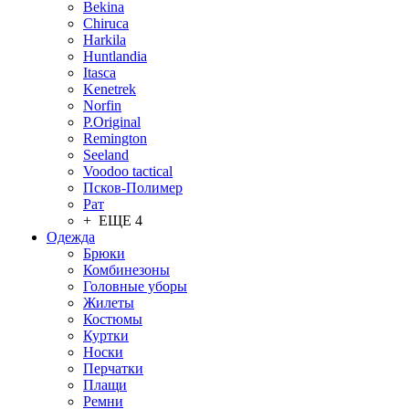
Bekina
Chiruсa
Harkila
Huntlandia
Itasca
Kenetrek
Norfin
P.Original
Remington
Seeland
Voodoo tactical
Псков-Полимер
Рат
+ ЕЩЕ 4
Одежда
Брюки
Комбинезоны
Головные уборы
Жилеты
Костюмы
Куртки
Носки
Перчатки
Плащи
Ремни