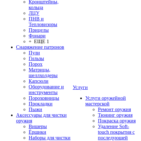
Кронштейны,
кольца
ЛЦУ
ПНВ и
Тепловизоры
Прицелы
Фонари
+ ЕЩЕ 1
Снаряжение патронов
Пули
Гильзы
Порох
Матрицы,
шеллхолдеры
Капсюли
Оборудование и
Услуги
инструменты
Пороховницы
Услуги оружейной
Прокладки
мастерской
Пыжи
Ремонт оружия
Аксессуары для чистки
Тюнинг оружия
оружия
Покраска оружия
Вишеры
Удаление Soft-
Ёршики
touch покрытия с
Наборы для чистки
последующей