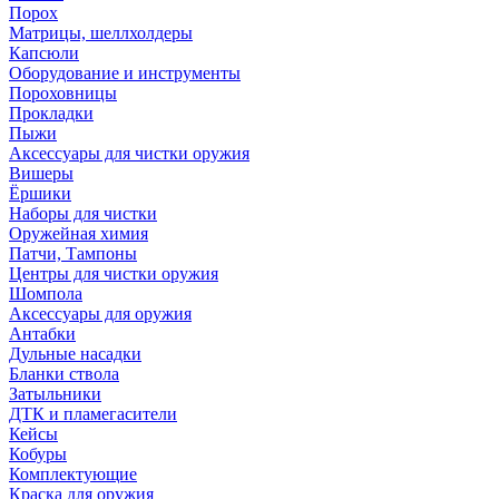
Порох
Матрицы, шеллхолдеры
Капсюли
Оборудование и инструменты
Пороховницы
Прокладки
Пыжи
Аксессуары для чистки оружия
Вишеры
Ёршики
Наборы для чистки
Оружейная химия
Патчи, Тампоны
Центры для чистки оружия
Шомпола
Аксессуары для оружия
Антабки
Дульные насадки
Бланки ствола
Затыльники
ДТК и пламегасители
Кейсы
Кобуры
Комплектующие
Краска для оружия