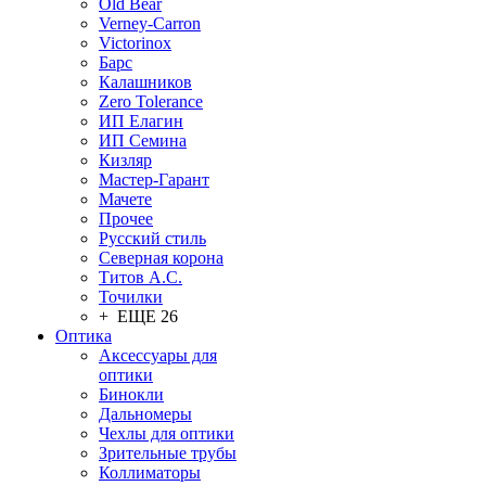
Old Bear
Verney-Carron
Victorinox
Барс
Калашников
Zero Tolerance
ИП Елагин
ИП Семина
Кизляр
Мастер-Гарант
Мачете
Прочее
Русский стиль
Северная корона
Титов А.С.
Точилки
+ ЕЩЕ 26
Оптика
Аксессуары для
оптики
Бинокли
Дальномеры
Чехлы для оптики
Зрительные трубы
Коллиматоры