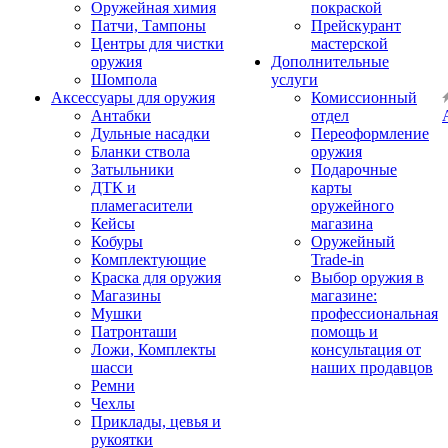
Оружейная химия
покраской
Патчи, Тампоны
Прейскурант
Центры для чистки
мастерской
оружия
Дополнительные
Шомпола
услуги
Аксессуары для оружия
Комиссионный
Антабки
отдел
Дульные насадки
Переоформление
Бланки ствола
оружия
Затыльники
Подарочные
ДТК и
карты
пламегасители
оружейного
Кейсы
магазина
Кобуры
Оружейный
Комплектующие
Trade-in
Краска для оружия
Выбор оружия в
Магазины
магазине:
Мушки
профессиональная
Патронташи
помощь и
Ложи, Комплекты
консультация от
шасси
наших продавцов
Ремни
Чехлы
Приклады, цевья и
рукоятки