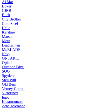
Al Mar
Boker
CJRB
Buck
City Brother
Cold Steel
Helle
Kershaw
Marser
Mora
Leatherman
Mr.BLADE
Navy
ONTARIO
Opinel
Outdoor Edge
SOG
Spyderco
Stell Will
Old Bear
Verney-Carron
Victorinox
Барс
Калашников
Zero Tolerance