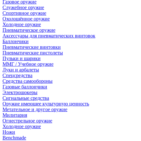
Газовое оружие
Служебное оружие
Спортивное оружие
Охолощённое оружие
Холодное оружие
Пневматическое оружие
Аксессуары для пневматических винтовок
Баллончики
Пневматические винтовки
Пневматические пистолеты
Пульки и шарики
ММГ / Учебное оружие
Луки и арбалеты
Спецсредства
Средства самообороны
Газовые баллончики
Электрошокеры
Сигнальные средства
Оружие имеющее культурную ценность
Метательное и другое оружие
Милитария
Огнестрельное оружие
Холодное оружие
Ножи
Benchmade