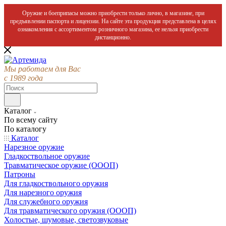
Оружие и боеприпасы можно приобрести только лично, в магазине, при
предъявлении паспорта и лицензии. На сайте эта продукция представлена в целях
ознакомления с ассортиментом розничного магазина, ее нельзя приобрести
дистанционно.
Мы работаем для Вас
с 1989 года
Каталог
По всему сайту
По каталогу
Каталог
Нарезное оружие
Гладкоствольное оружие
Травматическое оружие (ОООП)
Патроны
Для гладкоствольного оружия
Для нарезного оружия
Для служебного оружия
Для травматического оружия (ОООП)
Холостые, шумовые, светозвуковые