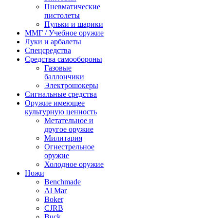
Пневматические
пистолеты
Пульки и шарики
ММГ / Учебное оружие
Луки и арбалеты
Спецсредства
Средства самообороны
Газовые
баллончики
Электрошокеры
Сигнальные средства
Оружие имеющее
культурную ценность
Метательное и
другое оружие
Милитария
Огнестрельное
оружие
Холодное оружие
Ножи
Benchmade
Al Mar
Boker
CJRB
Buck