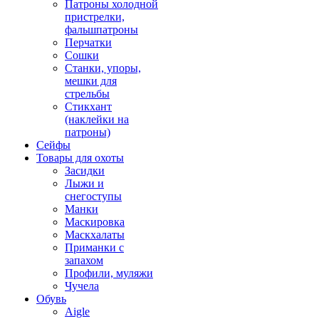
Патроны холодной
пристрелки,
фальшпатроны
Перчатки
Сошки
Станки, упоры,
мешки для
стрельбы
Стикхант
(наклейки на
патроны)
Сейфы
Товары для охоты
Засидки
Лыжи и
снегоступы
Манки
Маскировка
Маскхалаты
Приманки с
запахом
Профили, муляжи
Чучела
Обувь
Aigle