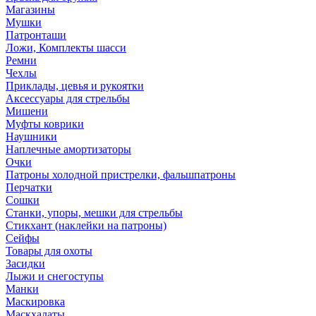
Магазины
Мушки
Патронташи
Ложи, Комплекты шасси
Ремни
Чехлы
Приклады, цевья и рукоятки
Аксессуары для стрельбы
Мишени
Муфты коврики
Наушники
Наплечные амортизаторы
Очки
Патроны холодной пристрелки, фальшпатроны
Перчатки
Сошки
Станки, упоры, мешки для стрельбы
Стикхант (наклейки на патроны)
Сейфы
Товары для охоты
Засидки
Лыжи и снегоступы
Манки
Маскировка
Маскхалаты