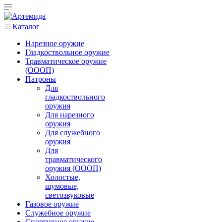
Каталог
Нарезное оружие
Гладкоствольное оружие
Травматическое оружие
(ОООП)
Патроны
Для
гладкоствольного
оружия
Для нарезного
оружия
Для служебного
оружия
Для
травматического
оружия (ОООП)
Холостые,
шумовые,
светозвуковые
Газовое оружие
Служебное оружие
Спортивное оружие