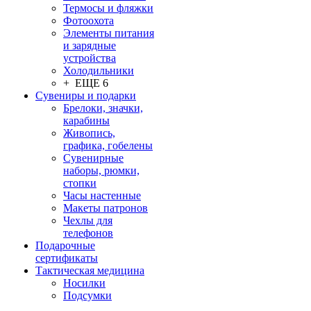
Термосы и фляжки
Фотоохота
Элементы питания
и зарядные
устройства
Холодильники
+ ЕЩЕ 6
Сувениры и подарки
Брелоки, значки,
карабины
Живопись,
графика, гобелены
Сувенирные
наборы, рюмки,
стопки
Часы настенные
Макеты патронов
Чехлы для
телефонов
Подарочные
сертификаты
Тактическая медицина
Носилки
Подсумки