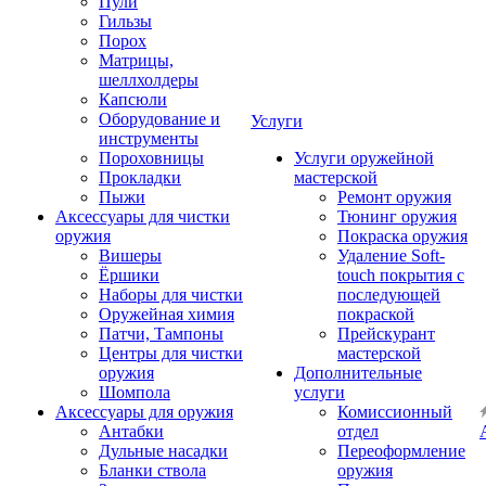
Пули
Гильзы
Порох
Матрицы,
шеллхолдеры
Капсюли
Оборудование и
Услуги
инструменты
Пороховницы
Услуги оружейной
Прокладки
мастерской
Пыжи
Ремонт оружия
Аксессуары для чистки
Тюнинг оружия
оружия
Покраска оружия
Вишеры
Удаление Soft-
Ёршики
touch покрытия с
Наборы для чистки
последующей
Оружейная химия
покраской
Патчи, Тампоны
Прейскурант
Центры для чистки
мастерской
оружия
Дополнительные
Шомпола
услуги
Аксессуары для оружия
Комиссионный
Антабки
отдел
Дульные насадки
Переоформление
Бланки ствола
оружия