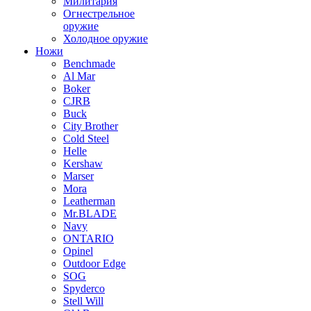
Милитария
Огнестрельное
оружие
Холодное оружие
Ножи
Benchmade
Al Mar
Boker
CJRB
Buck
City Brother
Cold Steel
Helle
Kershaw
Marser
Mora
Leatherman
Mr.BLADE
Navy
ONTARIO
Opinel
Outdoor Edge
SOG
Spyderco
Stell Will