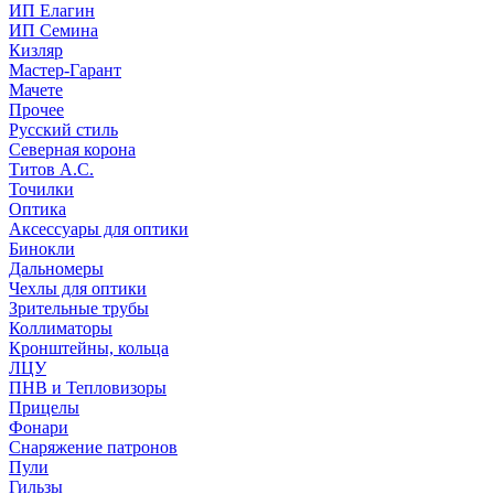
ИП Елагин
ИП Семина
Кизляр
Мастер-Гарант
Мачете
Прочее
Русский стиль
Северная корона
Титов А.С.
Точилки
Оптика
Аксессуары для оптики
Бинокли
Дальномеры
Чехлы для оптики
Зрительные трубы
Коллиматоры
Кронштейны, кольца
ЛЦУ
ПНВ и Тепловизоры
Прицелы
Фонари
Снаряжение патронов
Пули
Гильзы