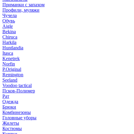
Приманки с запахом
Профили, муляжи
Чучела
Обувь
Aigle
Bekina
Chiruсa
Harkila
Huntlandia
Itasca
Kenetrek
Norfin
P.Original
Remington
Seeland
Voodoo tactical
Псков-Полимер
Рат
Одежда
Брюки
Комбинезоны
Головные уборы
Жилеты
Костюмы
Куртки