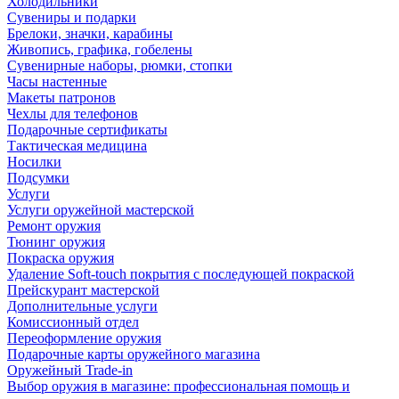
Холодильники
Сувениры и подарки
Брелоки, значки, карабины
Живопись, графика, гобелены
Сувенирные наборы, рюмки, стопки
Часы настенные
Макеты патронов
Чехлы для телефонов
Подарочные сертификаты
Тактическая медицина
Носилки
Подсумки
Услуги
Услуги оружейной мастерской
Ремонт оружия
Тюнинг оружия
Покраска оружия
Удаление Soft-touch покрытия с последующей покраской
Прейскурант мастерской
Дополнительные услуги
Комиссионный отдел
Переоформление оружия
Подарочные карты оружейного магазина
Оружейный Trade-in
Выбор оружия в магазине: профессиональная помощь и