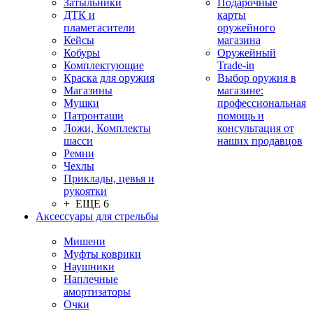
Затыльники
Подарочные
ДТК и
карты
пламегасители
оружейного
Кейсы
магазина
Кобуры
Оружейный
Комплектующие
Trade-in
Краска для оружия
Выбор оружия в
Магазины
магазине:
Мушки
профессиональная
Патронташи
помощь и
Ложи, Комплекты
консультация от
шасси
наших продавцов
Ремни
Чехлы
Приклады, цевья и
рукоятки
+ ЕЩЕ 6
Аксессуары для стрельбы
Мишени
Муфты коврики
Наушники
Наплечные
амортизаторы
Очки