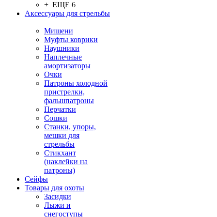
+ ЕЩЕ 6
Аксессуары для стрельбы
Мишени
Муфты коврики
Наушники
Наплечные
амортизаторы
Очки
Патроны холодной
пристрелки,
фальшпатроны
Перчатки
Сошки
Станки, упоры,
мешки для
стрельбы
Стикхант
(наклейки на
патроны)
Сейфы
Товары для охоты
Засидки
Лыжи и
снегоступы