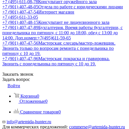
+7 (495) 611-08-78
Консультант оружейного зала
+7 (901) 407-48-05
Отдела по работе с юридическими лицами
+7 (901) 407-47-54
Интернет магазин
+7 (495) 611-33-05
+7 (901) 407-48-15
Консультант не лицензионного зала
+7 (901) 407-47-89
Бухгалтерия. Время работы бухгалтерии, с
понедельника по пятницу, с 11:00 до 18:00, обед с 13:00 до
14:00. Доп.номер:+7(495)611-59-65
+7 (901) 407-47-56
Мастерская: слесарь/мастер-ложевщик.
Звонить только по вопросам ремонта с понедельника по
пятницу с 10 до 19.
+7 (901) 407-47-96
Мастерская: покраска и гравировка.
Звонить с понедельника по пятницу с 10 до 19.
Заказать звонок
Задать вопрос
Войти
Корзина
0
Отложенные
0
Сравнение товаров
0
info@artemida-hunter.ru
Для коммерческих предложений:
commerse@artemida-hunter.ru