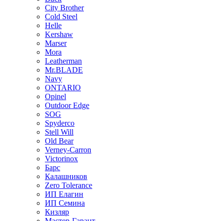
City Brother
Cold Steel
Helle
Kershaw
Marser
Mora
Leatherman
Mr.BLADE
Navy
ONTARIO
Opinel
Outdoor Edge
SOG
Spyderco
Stell Will
Old Bear
Verney-Carron
Victorinox
Барс
Калашников
Zero Tolerance
ИП Елагин
ИП Семина
Кизляр
Мастер-Гарант