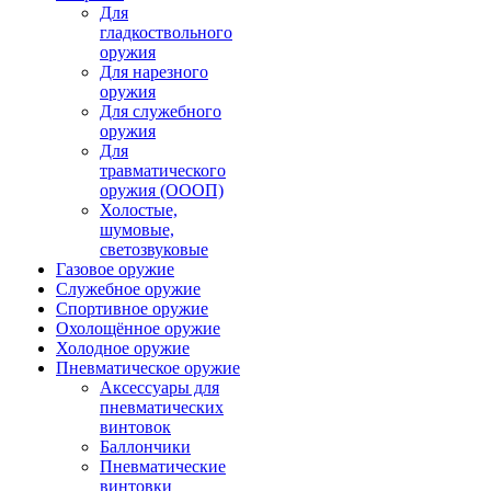
Для
гладкоствольного
оружия
Для нарезного
оружия
Для служебного
оружия
Для
травматического
оружия (ОООП)
Холостые,
шумовые,
светозвуковые
Газовое оружие
Служебное оружие
Спортивное оружие
Охолощённое оружие
Холодное оружие
Пневматическое оружие
Аксессуары для
пневматических
винтовок
Баллончики
Пневматические
винтовки