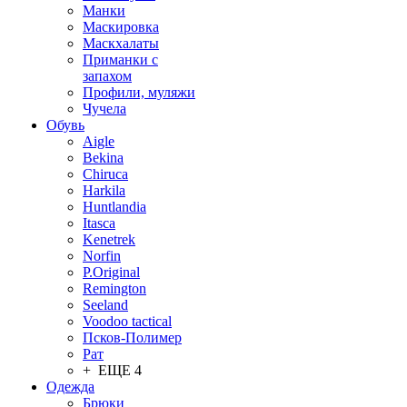
Манки
Маскировка
Маскхалаты
Приманки с
запахом
Профили, муляжи
Чучела
Обувь
Aigle
Bekina
Chiruсa
Harkila
Huntlandia
Itasca
Kenetrek
Norfin
P.Original
Remington
Seeland
Voodoo tactical
Псков-Полимер
Рат
+ ЕЩЕ 4
Одежда
Брюки