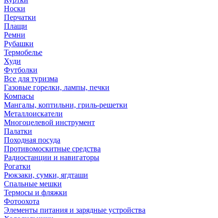
Носки
Перчатки
Плащи
Ремни
Рубашки
Термобелье
Худи
Футболки
Все для туризма
Газовые горелки, лампы, печки
Компасы
Мангалы, коптильни, гриль-решетки
Металлоискатели
Многоцелевой инструмент
Палатки
Походная посуда
Противомоскитные средства
Радиостанции и навигаторы
Рогатки
Рюкзаки, сумки, ягдташи
Спальные мешки
Термосы и фляжки
Фотоохота
Элементы питания и зарядные устройства