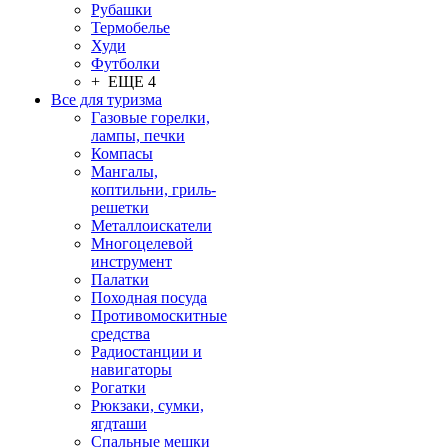
Рубашки
Термобелье
Худи
Футболки
+ ЕЩЕ 4
Все для туризма
Газовые горелки,
лампы, печки
Компасы
Мангалы,
коптильни, гриль-
решетки
Металлоискатели
Многоцелевой
инструмент
Палатки
Походная посуда
Противомоскитные
средства
Радиостанции и
навигаторы
Рогатки
Рюкзаки, сумки,
ягдташи
Спальные мешки