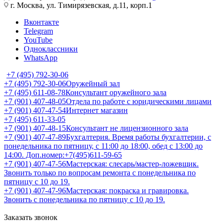
г. Москва, ул. Тимирязевская, д.11, корп.1
Вконтакте
Telegram
YouTube
Одноклассники
WhatsApp
+7 (495) 792-30-06
+7 (495) 792-30-06
Оружейный зал
+7 (495) 611-08-78
Консультант оружейного зала
+7 (901) 407-48-05
Отдела по работе с юридическими лицами
+7 (901) 407-47-54
Интернет магазин
+7 (495) 611-33-05
+7 (901) 407-48-15
Консультант не лицензионного зала
+7 (901) 407-47-89
Бухгалтерия. Время работы бухгалтерии, с
понедельника по пятницу, с 11:00 до 18:00, обед с 13:00 до
14:00. Доп.номер:+7(495)611-59-65
+7 (901) 407-47-56
Мастерская: слесарь/мастер-ложевщик.
Звонить только по вопросам ремонта с понедельника по
пятницу с 10 до 19.
+7 (901) 407-47-96
Мастерская: покраска и гравировка.
Звонить с понедельника по пятницу с 10 до 19.
Заказать звонок