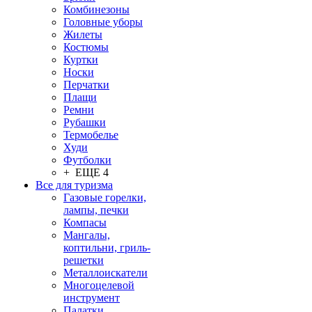
Комбинезоны
Головные уборы
Жилеты
Костюмы
Куртки
Носки
Перчатки
Плащи
Ремни
Рубашки
Термобелье
Худи
Футболки
+ ЕЩЕ 4
Все для туризма
Газовые горелки,
лампы, печки
Компасы
Мангалы,
коптильни, гриль-
решетки
Металлоискатели
Многоцелевой
инструмент
Палатки