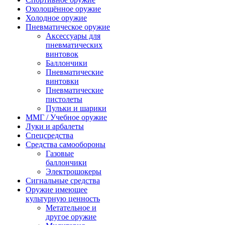
Охолощённое оружие
Холодное оружие
Пневматическое оружие
Аксессуары для
пневматических
винтовок
Баллончики
Пневматические
винтовки
Пневматические
пистолеты
Пульки и шарики
ММГ / Учебное оружие
Луки и арбалеты
Спецсредства
Средства самообороны
Газовые
баллончики
Электрошокеры
Сигнальные средства
Оружие имеющее
культурную ценность
Метательное и
другое оружие