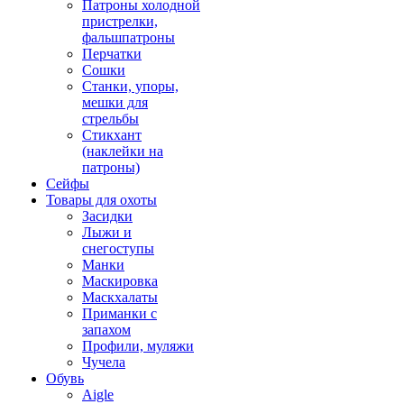
Патроны холодной
пристрелки,
фальшпатроны
Перчатки
Сошки
Станки, упоры,
мешки для
стрельбы
Стикхант
(наклейки на
патроны)
Сейфы
Товары для охоты
Засидки
Лыжи и
снегоступы
Манки
Маскировка
Маскхалаты
Приманки с
запахом
Профили, муляжи
Чучела
Обувь
Aigle