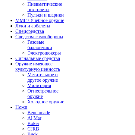
Пневматические
пистолеты
Пульки и шарики
ММГ / Учебное оружие
Луки и арбалеты
Спецсредства
Средства самообороны
Газовые
баллончики
Электрошокеры
Сигнальные средства
Оружие имеющее
культурную ценность
Метательное и
другое оружие
Милитария
Огнестрельное
оружие
Холодное оружие
Ножи
Benchmade
Al Mar
Boker
CJRB
Buck