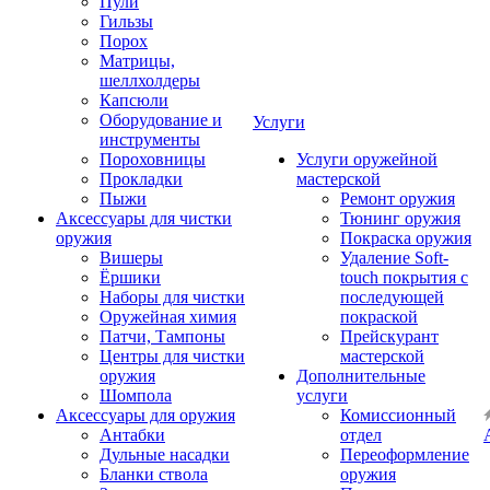
Пули
Гильзы
Порох
Матрицы,
шеллхолдеры
Капсюли
Оборудование и
Услуги
инструменты
Пороховницы
Услуги оружейной
Прокладки
мастерской
Пыжи
Ремонт оружия
Аксессуары для чистки
Тюнинг оружия
оружия
Покраска оружия
Вишеры
Удаление Soft-
Ёршики
touch покрытия с
Наборы для чистки
последующей
Оружейная химия
покраской
Патчи, Тампоны
Прейскурант
Центры для чистки
мастерской
оружия
Дополнительные
Шомпола
услуги
Аксессуары для оружия
Комиссионный
Антабки
отдел
Дульные насадки
Переоформление
Бланки ствола
оружия