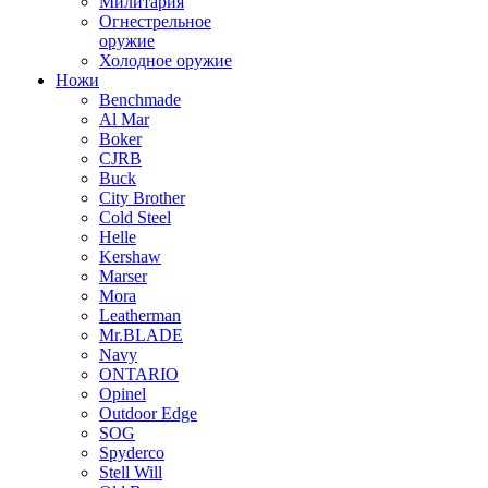
Милитария
Огнестрельное
оружие
Холодное оружие
Ножи
Benchmade
Al Mar
Boker
CJRB
Buck
City Brother
Cold Steel
Helle
Kershaw
Marser
Mora
Leatherman
Mr.BLADE
Navy
ONTARIO
Opinel
Outdoor Edge
SOG
Spyderco
Stell Will