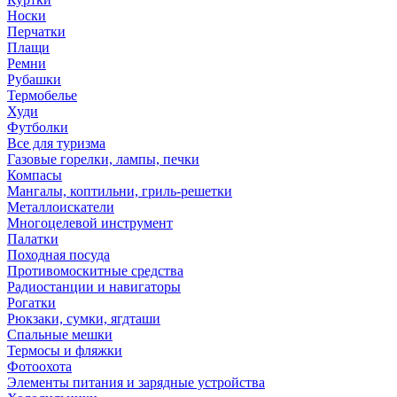
Носки
Перчатки
Плащи
Ремни
Рубашки
Термобелье
Худи
Футболки
Все для туризма
Газовые горелки, лампы, печки
Компасы
Мангалы, коптильни, гриль-решетки
Металлоискатели
Многоцелевой инструмент
Палатки
Походная посуда
Противомоскитные средства
Радиостанции и навигаторы
Рогатки
Рюкзаки, сумки, ягдташи
Спальные мешки
Термосы и фляжки
Фотоохота
Элементы питания и зарядные устройства