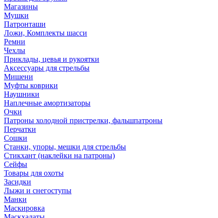
Магазины
Мушки
Патронташи
Ложи, Комплекты шасси
Ремни
Чехлы
Приклады, цевья и рукоятки
Аксессуары для стрельбы
Мишени
Муфты коврики
Наушники
Наплечные амортизаторы
Очки
Патроны холодной пристрелки, фальшпатроны
Перчатки
Сошки
Станки, упоры, мешки для стрельбы
Стикхант (наклейки на патроны)
Сейфы
Товары для охоты
Засидки
Лыжи и снегоступы
Манки
Маскировка
Маскхалаты