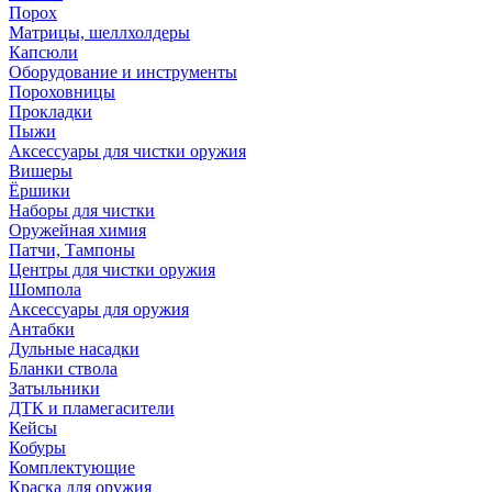
Порох
Матрицы, шеллхолдеры
Капсюли
Оборудование и инструменты
Пороховницы
Прокладки
Пыжи
Аксессуары для чистки оружия
Вишеры
Ёршики
Наборы для чистки
Оружейная химия
Патчи, Тампоны
Центры для чистки оружия
Шомпола
Аксессуары для оружия
Антабки
Дульные насадки
Бланки ствола
Затыльники
ДТК и пламегасители
Кейсы
Кобуры
Комплектующие
Краска для оружия