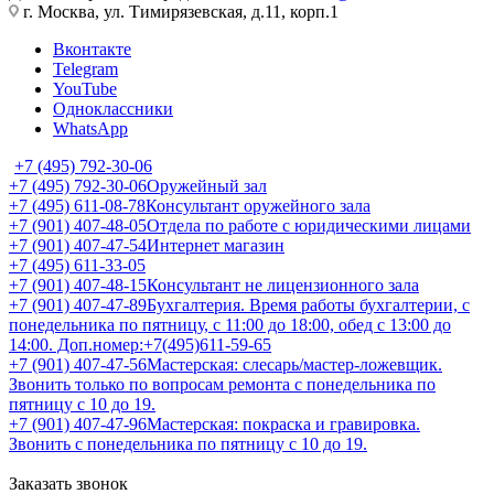
г. Москва, ул. Тимирязевская, д.11, корп.1
Вконтакте
Telegram
YouTube
Одноклассники
WhatsApp
+7 (495) 792-30-06
+7 (495) 792-30-06
Оружейный зал
+7 (495) 611-08-78
Консультант оружейного зала
+7 (901) 407-48-05
Отдела по работе с юридическими лицами
+7 (901) 407-47-54
Интернет магазин
+7 (495) 611-33-05
+7 (901) 407-48-15
Консультант не лицензионного зала
+7 (901) 407-47-89
Бухгалтерия. Время работы бухгалтерии, с
понедельника по пятницу, с 11:00 до 18:00, обед с 13:00 до
14:00. Доп.номер:+7(495)611-59-65
+7 (901) 407-47-56
Мастерская: слесарь/мастер-ложевщик.
Звонить только по вопросам ремонта с понедельника по
пятницу с 10 до 19.
+7 (901) 407-47-96
Мастерская: покраска и гравировка.
Звонить с понедельника по пятницу с 10 до 19.
Заказать звонок