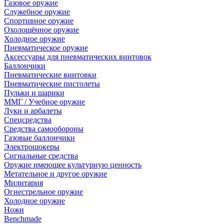
Газовое оружие
Служебное оружие
Спортивное оружие
Охолощённое оружие
Холодное оружие
Пневматическое оружие
Аксессуары для пневматических винтовок
Баллончики
Пневматические винтовки
Пневматические пистолеты
Пульки и шарики
ММГ / Учебное оружие
Луки и арбалеты
Спецсредства
Средства самообороны
Газовые баллончики
Электрошокеры
Сигнальные средства
Оружие имеющее культурную ценность
Метательное и другое оружие
Милитария
Огнестрельное оружие
Холодное оружие
Ножи
Benchmade