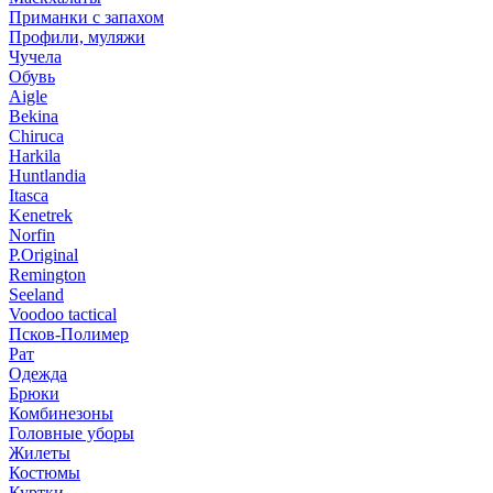
Приманки с запахом
Профили, муляжи
Чучела
Обувь
Aigle
Bekina
Chiruсa
Harkila
Huntlandia
Itasca
Kenetrek
Norfin
P.Original
Remington
Seeland
Voodoo tactical
Псков-Полимер
Рат
Одежда
Брюки
Комбинезоны
Головные уборы
Жилеты
Костюмы
Куртки