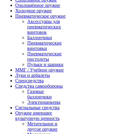
Охолощённое оружие
Холодное оружие
Пневматическое оружие
Аксессуары для
пневматических
винтовок
Баллончики
Пневматические
винтовки
Пневматические
пистолеты
Пульки и шарики
ММГ / Учебное оружие
Луки и арбалеты
Спецсредства
Средства самообороны
Газовые
баллончики
Электрошокеры
Сигнальные средства
Оружие имеющее
культурную ценность
Метательное и
другое оружие