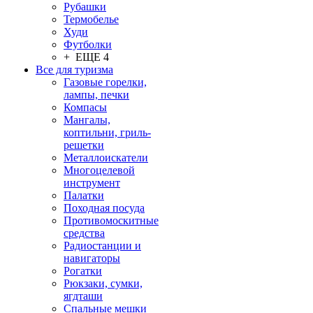
Рубашки
Термобелье
Худи
Футболки
+ ЕЩЕ 4
Все для туризма
Газовые горелки,
лампы, печки
Компасы
Мангалы,
коптильни, гриль-
решетки
Металлоискатели
Многоцелевой
инструмент
Палатки
Походная посуда
Противомоскитные
средства
Радиостанции и
навигаторы
Рогатки
Рюкзаки, сумки,
ягдташи
Спальные мешки