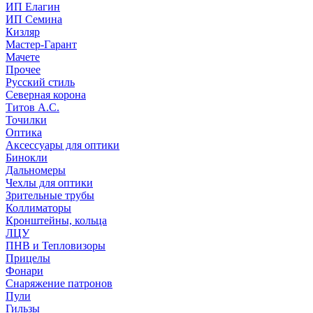
ИП Елагин
ИП Семина
Кизляр
Мастер-Гарант
Мачете
Прочее
Русский стиль
Северная корона
Титов А.С.
Точилки
Оптика
Аксессуары для оптики
Бинокли
Дальномеры
Чехлы для оптики
Зрительные трубы
Коллиматоры
Кронштейны, кольца
ЛЦУ
ПНВ и Тепловизоры
Прицелы
Фонари
Снаряжение патронов
Пули
Гильзы