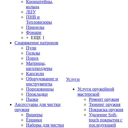
Кронштейны,
кольца
ЛЦУ
ПНВ и
Тепловизоры
Прицелы
Фонари
+ ЕЩЕ 1
Снаряжение патронов
Пули
Гильзы
Порох
Матрицы,
шеллхолдеры
Капсюли
Оборудование и
Услуги
инструменты
Пороховницы
Услуги оружейной
Прокладки
мастерской
Пыжи
Ремонт оружия
Аксессуары для чистки
Тюнинг оружия
оружия
Покраска оружия
Вишеры
Удаление Soft-
Ёршики
touch покрытия с
Наборы для чистки
последующей