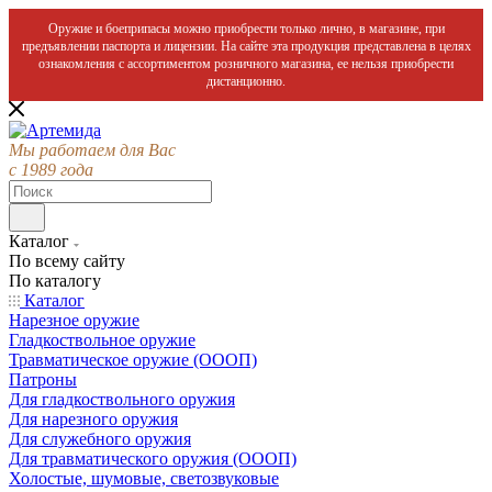
Оружие и боеприпасы можно приобрести только лично, в магазине, при
предъявлении паспорта и лицензии. На сайте эта продукция представлена в целях
ознакомления с ассортиментом розничного магазина, ее нельзя приобрести
дистанционно.
Мы работаем для Вас
с 1989 года
Каталог
По всему сайту
По каталогу
Каталог
Нарезное оружие
Гладкоствольное оружие
Травматическое оружие (ОООП)
Патроны
Для гладкоствольного оружия
Для нарезного оружия
Для служебного оружия
Для травматического оружия (ОООП)
Холостые, шумовые, светозвуковые