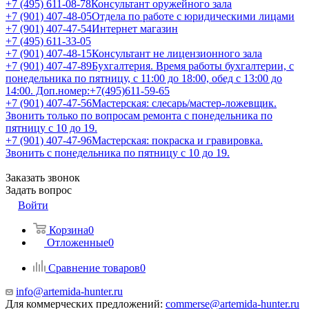
+7 (495) 611-08-78
Консультант оружейного зала
+7 (901) 407-48-05
Отдела по работе с юридическими лицами
+7 (901) 407-47-54
Интернет магазин
+7 (495) 611-33-05
+7 (901) 407-48-15
Консультант не лицензионного зала
+7 (901) 407-47-89
Бухгалтерия. Время работы бухгалтерии, с
понедельника по пятницу, с 11:00 до 18:00, обед с 13:00 до
14:00. Доп.номер:+7(495)611-59-65
+7 (901) 407-47-56
Мастерская: слесарь/мастер-ложевщик.
Звонить только по вопросам ремонта с понедельника по
пятницу с 10 до 19.
+7 (901) 407-47-96
Мастерская: покраска и гравировка.
Звонить с понедельника по пятницу с 10 до 19.
Заказать звонок
Задать вопрос
Войти
Корзина
0
Отложенные
0
Сравнение товаров
0
info@artemida-hunter.ru
Для коммерческих предложений:
commerse@artemida-hunter.ru