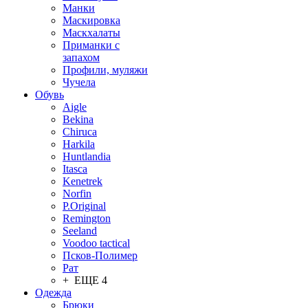
Манки
Маскировка
Маскхалаты
Приманки с
запахом
Профили, муляжи
Чучела
Обувь
Aigle
Bekina
Chiruсa
Harkila
Huntlandia
Itasca
Kenetrek
Norfin
P.Original
Remington
Seeland
Voodoo tactical
Псков-Полимер
Рат
+ ЕЩЕ 4
Одежда
Брюки