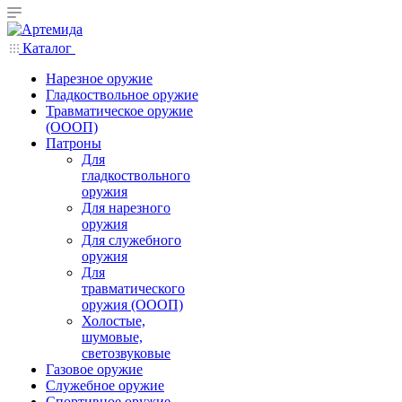
Каталог
Нарезное оружие
Гладкоствольное оружие
Травматическое оружие
(ОООП)
Патроны
Для
гладкоствольного
оружия
Для нарезного
оружия
Для служебного
оружия
Для
травматического
оружия (ОООП)
Холостые,
шумовые,
светозвуковые
Газовое оружие
Служебное оружие
Спортивное оружие