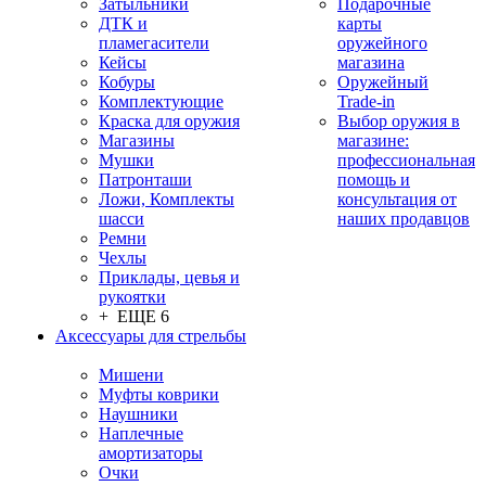
Затыльники
Подарочные
ДТК и
карты
пламегасители
оружейного
Кейсы
магазина
Кобуры
Оружейный
Комплектующие
Trade-in
Краска для оружия
Выбор оружия в
Магазины
магазине:
Мушки
профессиональная
Патронташи
помощь и
Ложи, Комплекты
консультация от
шасси
наших продавцов
Ремни
Чехлы
Приклады, цевья и
рукоятки
+ ЕЩЕ 6
Аксессуары для стрельбы
Мишени
Муфты коврики
Наушники
Наплечные
амортизаторы
Очки