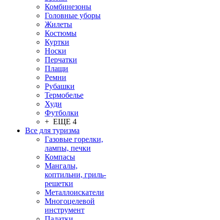
Комбинезоны
Головные уборы
Жилеты
Костюмы
Куртки
Носки
Перчатки
Плащи
Ремни
Рубашки
Термобелье
Худи
Футболки
+ ЕЩЕ 4
Все для туризма
Газовые горелки,
лампы, печки
Компасы
Мангалы,
коптильни, гриль-
решетки
Металлоискатели
Многоцелевой
инструмент
Палатки