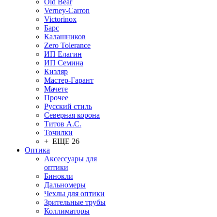
Old Bear
Verney-Carron
Victorinox
Барс
Калашников
Zero Tolerance
ИП Елагин
ИП Семина
Кизляр
Мастер-Гарант
Мачете
Прочее
Русский стиль
Северная корона
Титов А.С.
Точилки
+ ЕЩЕ 26
Оптика
Аксессуары для
оптики
Бинокли
Дальномеры
Чехлы для оптики
Зрительные трубы
Коллиматоры