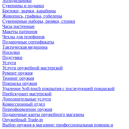
Холодильники
Сувениры и подарки
Брелоки, значки, карабины
Живопись, графика, гобелены
Сувенирные наборы, рюмки, стопки
Часы настенные
Макеты патронов
Чехлы для телефонов
Подарочные сертификаты
Тактическая медицина
Носилки
Подсумки
Услуги
Услуги оружейной мастерской
Ремонт оружия
Тюнинг оружия
Покраска оружия
Удаление Soft-touch покрытия с последующей покраской
Прейскурант мастерской
Дополнительные услуги
Комиссионный отдел
Переоформление оружия
Подарочные карты оружейного магазина
Оружейный Trade-in
Выбор оружия в магазине: профессиональная помощь и