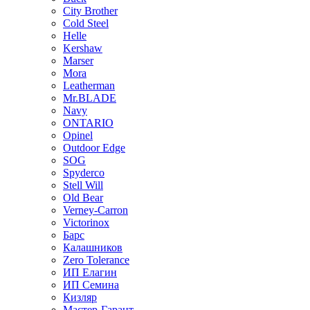
City Brother
Cold Steel
Helle
Kershaw
Marser
Mora
Leatherman
Mr.BLADE
Navy
ONTARIO
Opinel
Outdoor Edge
SOG
Spyderco
Stell Will
Old Bear
Verney-Carron
Victorinox
Барс
Калашников
Zero Tolerance
ИП Елагин
ИП Семина
Кизляр
Мастер-Гарант