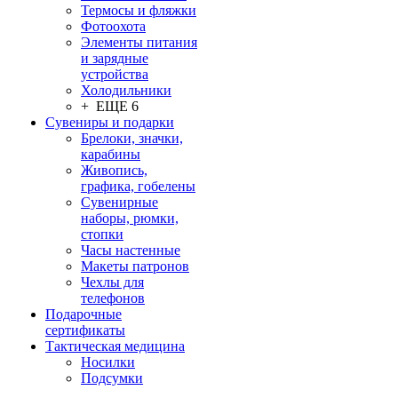
Термосы и фляжки
Фотоохота
Элементы питания
и зарядные
устройства
Холодильники
+ ЕЩЕ 6
Сувениры и подарки
Брелоки, значки,
карабины
Живопись,
графика, гобелены
Сувенирные
наборы, рюмки,
стопки
Часы настенные
Макеты патронов
Чехлы для
телефонов
Подарочные
сертификаты
Тактическая медицина
Носилки
Подсумки