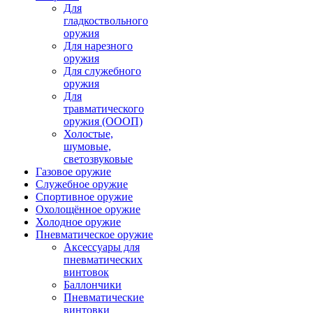
Для
гладкоствольного
оружия
Для нарезного
оружия
Для служебного
оружия
Для
травматического
оружия (ОООП)
Холостые,
шумовые,
светозвуковые
Газовое оружие
Служебное оружие
Спортивное оружие
Охолощённое оружие
Холодное оружие
Пневматическое оружие
Аксессуары для
пневматических
винтовок
Баллончики
Пневматические
винтовки