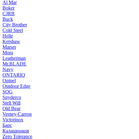
Al Mar
Boker
CJRB
Buck
City Brother
Cold Steel
Helle
Kershaw
Marser
Mora
Leatherman
Mr.BLADE
Navy
ONTARIO
Opinel
Outdoor Edge
SOG
Spyderco
Stell Will
Old Bear
Verney-Carron
Victorinox
Барс
Калашников
Zero Tolerance