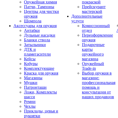
Оружейная химия
покраской
Патчи, Тампоны
Прейскурант
Центры для чистки
мастерской
оружия
Дополнительные
Шомпола
услуги
Аксессуары для оружия
Комиссионный
Антабки
отдел
Дульные насадки
Переоформление
Бланки ствола
оружия
Затыльники
Подарочные
ДТК и
карты
пламегасители
оружейного
Кейсы
магазина
Кобуры
Оружейный
Комплектующие
Trade-in
Краска для оружия
Выбор оружия в
Магазины
магазине:
Мушки
профессиональная
Патронташи
помощь и
Ложи, Комплекты
консультация от
шасси
наших продавцов
Ремни
Чехлы
Приклады, цевья и
рукоятки