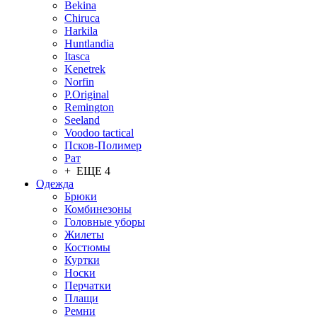
Bekina
Chiruсa
Harkila
Huntlandia
Itasca
Kenetrek
Norfin
P.Original
Remington
Seeland
Voodoo tactical
Псков-Полимер
Рат
+ ЕЩЕ 4
Одежда
Брюки
Комбинезоны
Головные уборы
Жилеты
Костюмы
Куртки
Носки
Перчатки
Плащи
Ремни