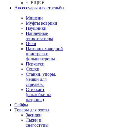
+ ЕЩЕ 6
Аксессуары для стрельбы
Мишени
Муфты коврики
Наушники
Наплечные
амортизаторы
Очки
Патроны холодной
пристрелки,
фальшпатроны
Перчатки
Сошки
Станки, упоры,
мешки для
стрельбы
Стикхант
(наклейки на
патроны)
Сейфы
Товары для охоты
Засидки
Лыжи и
снегоступы