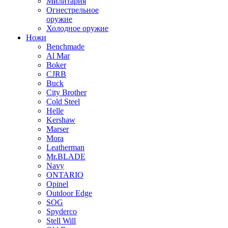
Милитария
Огнестрельное
оружие
Холодное оружие
Ножи
Benchmade
Al Mar
Boker
CJRB
Buck
City Brother
Cold Steel
Helle
Kershaw
Marser
Mora
Leatherman
Mr.BLADE
Navy
ONTARIO
Opinel
Outdoor Edge
SOG
Spyderco
Stell Will