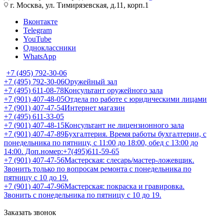
г. Москва, ул. Тимирязевская, д.11, корп.1
Вконтакте
Telegram
YouTube
Одноклассники
WhatsApp
+7 (495) 792-30-06
+7 (495) 792-30-06
Оружейный зал
+7 (495) 611-08-78
Консультант оружейного зала
+7 (901) 407-48-05
Отдела по работе с юридическими лицами
+7 (901) 407-47-54
Интернет магазин
+7 (495) 611-33-05
+7 (901) 407-48-15
Консультант не лицензионного зала
+7 (901) 407-47-89
Бухгалтерия. Время работы бухгалтерии, с
понедельника по пятницу, с 11:00 до 18:00, обед с 13:00 до
14:00. Доп.номер:+7(495)611-59-65
+7 (901) 407-47-56
Мастерская: слесарь/мастер-ложевщик.
Звонить только по вопросам ремонта с понедельника по
пятницу с 10 до 19.
+7 (901) 407-47-96
Мастерская: покраска и гравировка.
Звонить с понедельника по пятницу с 10 до 19.
Заказать звонок