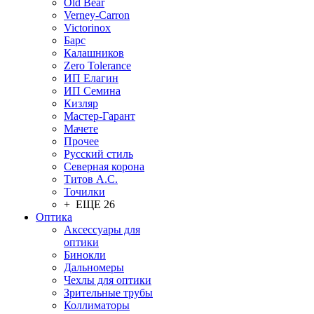
Old Bear
Verney-Carron
Victorinox
Барс
Калашников
Zero Tolerance
ИП Елагин
ИП Семина
Кизляр
Мастер-Гарант
Мачете
Прочее
Русский стиль
Северная корона
Титов А.С.
Точилки
+ ЕЩЕ 26
Оптика
Аксессуары для
оптики
Бинокли
Дальномеры
Чехлы для оптики
Зрительные трубы
Коллиматоры