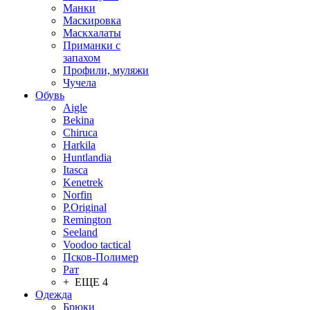
Манки
Маскировка
Маскхалаты
Приманки с
запахом
Профили, муляжи
Чучела
Обувь
Aigle
Bekina
Chiruсa
Harkila
Huntlandia
Itasca
Kenetrek
Norfin
P.Original
Remington
Seeland
Voodoo tactical
Псков-Полимер
Рат
+ ЕЩЕ 4
Одежда
Брюки