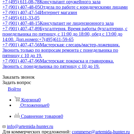
+7 (495) 611-08-78
Консультант оружейного зала
+7 (901) 407-48-05
Отдела по работе с юридическими лицами
+7 (901) 407-47-54
Интернет магазин
+7 (495) 611-33-05
+7 (901) 407-48-15
Консультант не лицензионного зала
+7 (901) 407-47-89
Бухгалтерия. Время работы бухгалтерии, с
понедельника по пятницу, с 11:00 до 18:00, обед с 13:00 до
14:00. Доп.номер:+7(495)611-59-65
+7 (901) 407-47-56
Мастерская: слесарь/мастер-ложевщик.
Звонить только по вопросам ремонта с понедельника по
пятницу с 10 до 19.
+7 (901) 407-47-96
Мастерская: покраска и гравировка.
Звонить с понедельника по пятницу с 10 до 19.
Заказать звонок
Задать вопрос
Войти
Корзина
0
Отложенные
0
Сравнение товаров
0
info@artemida-hunter.ru
Для коммерческих предложений:
commerse@artemida-hunter.ru