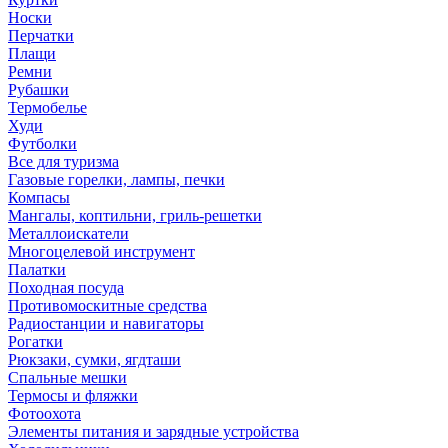
Носки
Перчатки
Плащи
Ремни
Рубашки
Термобелье
Худи
Футболки
Все для туризма
Газовые горелки, лампы, печки
Компасы
Мангалы, коптильни, гриль-решетки
Металлоискатели
Многоцелевой инструмент
Палатки
Походная посуда
Противомоскитные средства
Радиостанции и навигаторы
Рогатки
Рюкзаки, сумки, ягдташи
Спальные мешки
Термосы и фляжки
Фотоохота
Элементы питания и зарядные устройства