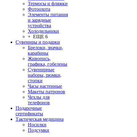
Термосы и фляжки
Фотоохота
Элементы питания
и зарядные
устройства
Холодильники
+ ЕЩЕ 6
Сувениры и подарки
Брелоки, значки,
карабины
Живопись,
графика, гобелены
Сувенирные
наборы, рюмки,
стопки
Часы настенные
Макеты патронов
Чехлы для
телефонов
Подарочные
сертификаты
Тактическая медицина
Носилки
Подсумки