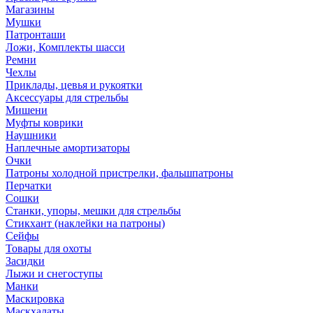
Магазины
Мушки
Патронташи
Ложи, Комплекты шасси
Ремни
Чехлы
Приклады, цевья и рукоятки
Аксессуары для стрельбы
Мишени
Муфты коврики
Наушники
Наплечные амортизаторы
Очки
Патроны холодной пристрелки, фальшпатроны
Перчатки
Сошки
Станки, упоры, мешки для стрельбы
Стикхант (наклейки на патроны)
Сейфы
Товары для охоты
Засидки
Лыжи и снегоступы
Манки
Маскировка
Маскхалаты