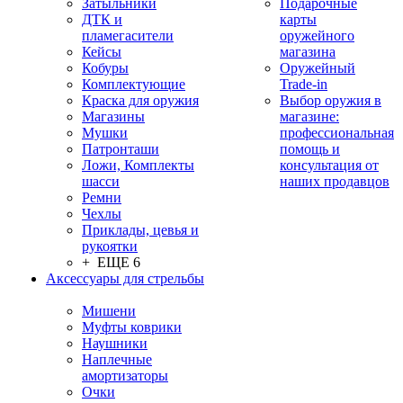
Затыльники
Подарочные
ДТК и
карты
пламегасители
оружейного
Кейсы
магазина
Кобуры
Оружейный
Комплектующие
Trade-in
Краска для оружия
Выбор оружия в
Магазины
магазине:
Мушки
профессиональная
Патронташи
помощь и
Ложи, Комплекты
консультация от
шасси
наших продавцов
Ремни
Чехлы
Приклады, цевья и
рукоятки
+ ЕЩЕ 6
Аксессуары для стрельбы
Мишени
Муфты коврики
Наушники
Наплечные
амортизаторы
Очки