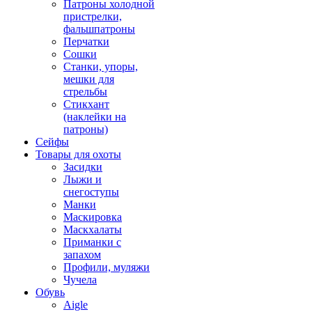
Патроны холодной
пристрелки,
фальшпатроны
Перчатки
Сошки
Станки, упоры,
мешки для
стрельбы
Стикхант
(наклейки на
патроны)
Сейфы
Товары для охоты
Засидки
Лыжи и
снегоступы
Манки
Маскировка
Маскхалаты
Приманки с
запахом
Профили, муляжи
Чучела
Обувь
Aigle