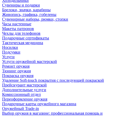
Холодильники
Сувениры и подарки
Брелоки, значки, карабины
Живопись, графика, гобелены
Сувенирные наборы, рюмки, стопки
Часы настенные
Макеты патронов
Чехлы для телефонов
Подарочные сертификаты
Тактическая медицина
Носилки
Подсумки
Услуги
Услуги оружейной мастерской
Ремонт оружия
Тюнинг оружия
Покраска оружия
Удаление Soft-touch покрытия с последующей покраской
Прейскурант мастерской
Дополнительные услуги
Комиссионный отдел
Переоформление оружия
Подарочные карты оружейного магазина
Оружейный Trade-in
Выбор оружия в магазине: профессиональная помощь и