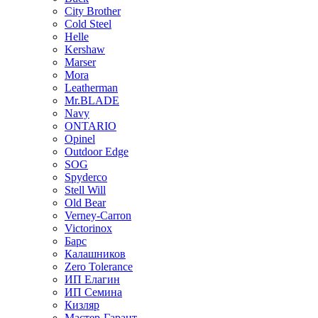
City Brother
Cold Steel
Helle
Kershaw
Marser
Mora
Leatherman
Mr.BLADE
Navy
ONTARIO
Opinel
Outdoor Edge
SOG
Spyderco
Stell Will
Old Bear
Verney-Carron
Victorinox
Барс
Калашников
Zero Tolerance
ИП Елагин
ИП Семина
Кизляр
Мастер-Гарант