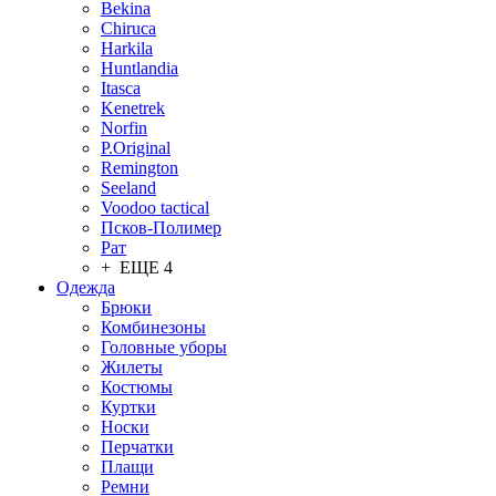
Bekina
Chiruсa
Harkila
Huntlandia
Itasca
Kenetrek
Norfin
P.Original
Remington
Seeland
Voodoo tactical
Псков-Полимер
Рат
+ ЕЩЕ 4
Одежда
Брюки
Комбинезоны
Головные уборы
Жилеты
Костюмы
Куртки
Носки
Перчатки
Плащи
Ремни