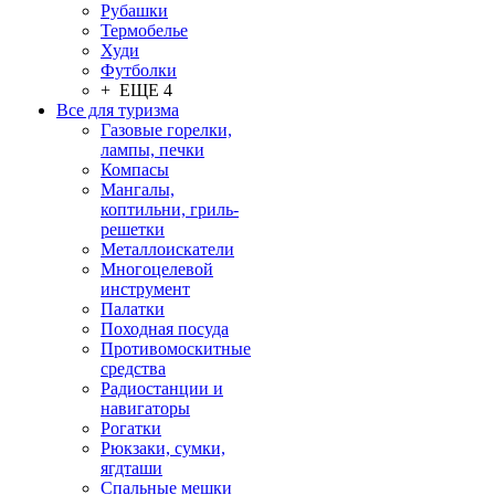
Рубашки
Термобелье
Худи
Футболки
+ ЕЩЕ 4
Все для туризма
Газовые горелки,
лампы, печки
Компасы
Мангалы,
коптильни, гриль-
решетки
Металлоискатели
Многоцелевой
инструмент
Палатки
Походная посуда
Противомоскитные
средства
Радиостанции и
навигаторы
Рогатки
Рюкзаки, сумки,
ягдташи
Спальные мешки