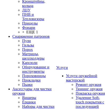
Кронштейны,
кольца
ЛЦУ
ПНВ и
Тепловизоры
Прицелы
Фонари
+ ЕЩЕ 1
Снаряжение патронов
Пули
Гильзы
Порох
Матрицы,
шеллхолдеры
Капсюли
Оборудование и
Услуги
инструменты
Пороховницы
Услуги оружейной
Прокладки
мастерской
Пыжи
Ремонт оружия
Аксессуары для чистки
Тюнинг оружия
оружия
Покраска оружия
Вишеры
Удаление Soft-
Ёршики
touch покрытия с
Наборы для чистки
последующей