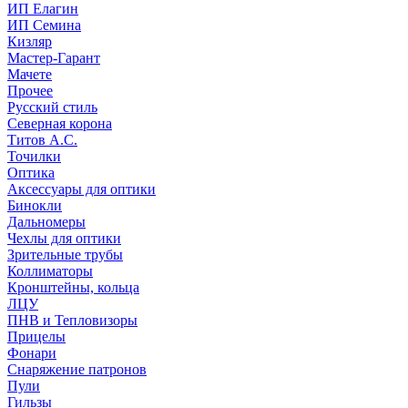
ИП Елагин
ИП Семина
Кизляр
Мастер-Гарант
Мачете
Прочее
Русский стиль
Северная корона
Титов А.С.
Точилки
Оптика
Аксессуары для оптики
Бинокли
Дальномеры
Чехлы для оптики
Зрительные трубы
Коллиматоры
Кронштейны, кольца
ЛЦУ
ПНВ и Тепловизоры
Прицелы
Фонари
Снаряжение патронов
Пули
Гильзы