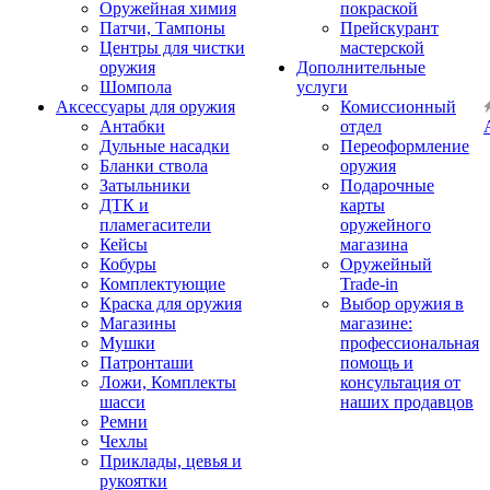
Оружейная химия
покраской
Патчи, Тампоны
Прейскурант
Центры для чистки
мастерской
оружия
Дополнительные
Шомпола
услуги
Аксессуары для оружия
Комиссионный
Антабки
отдел
Дульные насадки
Переоформление
Бланки ствола
оружия
Затыльники
Подарочные
ДТК и
карты
пламегасители
оружейного
Кейсы
магазина
Кобуры
Оружейный
Комплектующие
Trade-in
Краска для оружия
Выбор оружия в
Магазины
магазине:
Мушки
профессиональная
Патронташи
помощь и
Ложи, Комплекты
консультация от
шасси
наших продавцов
Ремни
Чехлы
Приклады, цевья и
рукоятки