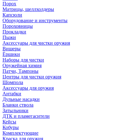
Порох
Матрицы, шеллхолдеры
Капсюли
Оборудование и инструменты
Пороховницы
Прокладки
Пыжи
Аксессуары для чистки оружия
Вишеры
Ёршики
Наборы для чистки
Оружейная химия
Патчи, Тампоны
Центры для чистки оружия
Шомпола
Аксессуары для оружия
Антабки
Дульные насадки
Бланки ствола
Затыльники
ДТК и пламегасители
Кейсы
Кобуры
Комплектующие
Краска для оружия