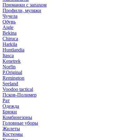
Приманки с запахом
Профили, муляжи
Чучела
Обувь
Aigle
Bekina
Chiruсa
Harkila
Huntlandia
Itasca
Kenetrek
Norfin
P.Original
Remington
Seeland
Voodoo tactical
Псков-Полимер
Рат
Одежда
Брюки
Комбинезоны
Головные уборы
Жилеты
Костюмы
Куртки