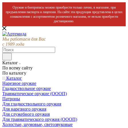
Оружие и боеприпасы можно приобрести только лично, в магазине, при
предъявлении паспорта и лицензии. На сайте эта продукция представлена в целях
ознакомления с ассортиментом розничного магазина, ее нельзя приобрести
дистанционно.
Мы работаем для Вас
с 1989 года
Каталог
По всему сайту
По каталогу
Каталог
Нарезное оружие
Гладкоствольное оружие
Травматическое оружие (ОООП)
Патроны
Для гладкоствольного оружия
Для нарезного оружия
Для служебного оружия
Для травматического оружия (ОООП)
Холостые, шумовые, светозвуковые