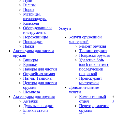
Пули
Гильзы
Порох
Матрицы,
шеллхолдеры
Капсюли
Оборудование и
Услуги
инструменты
Пороховницы
Услуги оружейной
Прокладки
мастерской
Пыжи
Ремонт оружия
Аксессуары для чистки
Тюнинг оружия
оружия
Покраска оружия
Вишеры
Удаление Soft-
Ёршики
touch покрытия с
Наборы для чистки
последующей
Оружейная химия
покраской
Патчи, Тампоны
Прейскурант
Центры для чистки
мастерской
оружия
Дополнительные
Шомпола
услуги
Аксессуары для оружия
Комиссионный
Антабки
отдел
Дульные насадки
Переоформление
Бланки ствола
оружия