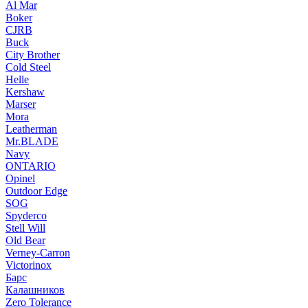
Al Mar
Boker
CJRB
Buck
City Brother
Cold Steel
Helle
Kershaw
Marser
Mora
Leatherman
Mr.BLADE
Navy
ONTARIO
Opinel
Outdoor Edge
SOG
Spyderco
Stell Will
Old Bear
Verney-Carron
Victorinox
Барс
Калашников
Zero Tolerance