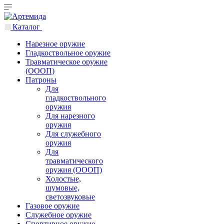
Каталог
Нарезное оружие
Гладкоствольное оружие
Травматическое оружие
(ОООП)
Патроны
Для
гладкоствольного
оружия
Для нарезного
оружия
Для служебного
оружия
Для
травматического
оружия (ОООП)
Холостые,
шумовые,
светозвуковые
Газовое оружие
Служебное оружие
Спортивное оружие