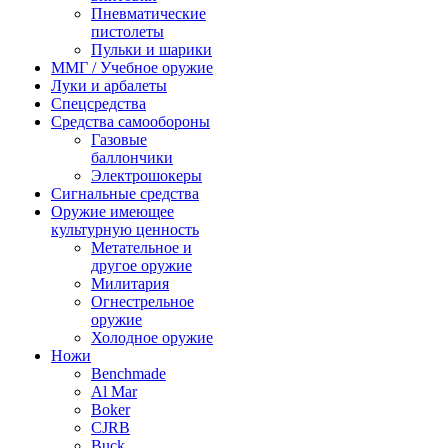
Пневматические
пистолеты
Пульки и шарики
ММГ / Учебное оружие
Луки и арбалеты
Спецсредства
Средства самообороны
Газовые
баллончики
Электрошокеры
Сигнальные средства
Оружие имеющее
культурную ценность
Метательное и
другое оружие
Милитария
Огнестрельное
оружие
Холодное оружие
Ножи
Benchmade
Al Mar
Boker
CJRB
Buck