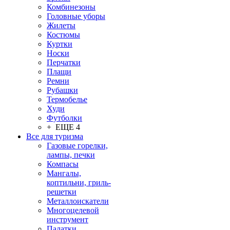
Комбинезоны
Головные уборы
Жилеты
Костюмы
Куртки
Носки
Перчатки
Плащи
Ремни
Рубашки
Термобелье
Худи
Футболки
+ ЕЩЕ 4
Все для туризма
Газовые горелки,
лампы, печки
Компасы
Мангалы,
коптильни, гриль-
решетки
Металлоискатели
Многоцелевой
инструмент
Палатки