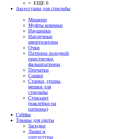
+ ЕЩЕ 6
Аксессуары для стрельбы
Мишени
Муфты коврики
Наушники
Наплечные
амортизаторы
Очки
Патроны холодной
пристрелки,
фальшпатроны
Перчатки
Сошки
Станки, упоры,
мешки для
стрельбы
Стикхант
(наклейки на
патроны)
Сейфы
Товары для охоты
Засидки
Лыжи и
снегоступы