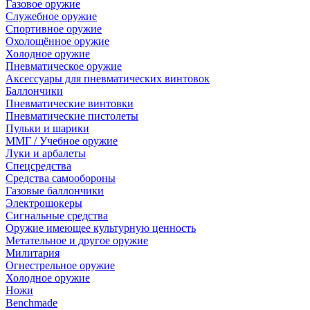
Газовое оружие
Служебное оружие
Спортивное оружие
Охолощённое оружие
Холодное оружие
Пневматическое оружие
Аксессуары для пневматических винтовок
Баллончики
Пневматические винтовки
Пневматические пистолеты
Пульки и шарики
ММГ / Учебное оружие
Луки и арбалеты
Спецсредства
Средства самообороны
Газовые баллончики
Электрошокеры
Сигнальные средства
Оружие имеющее культурную ценность
Метательное и другое оружие
Милитария
Огнестрельное оружие
Холодное оружие
Ножи
Benchmade