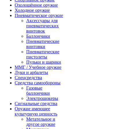
Охолощённое оружие
Холодное оружие
Пневматическое оружие
Аксессуары для
пневматических
винтовок
Баллончики
Пневматические
винтовки
Пневматические
пистолеты
Пульки и шарики
ММГ / Учебное оружие
Луки и арбалеты
Спецсредства
Средства самообороны
Газовые
баллончики
Электрошокеры
Сигнальные средства
Оружие имеющее
культурную ценность
Метательное и
другое оружие