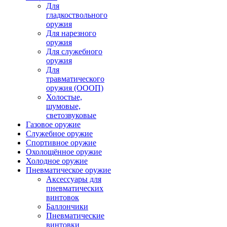
Для
гладкоствольного
оружия
Для нарезного
оружия
Для служебного
оружия
Для
травматического
оружия (ОООП)
Холостые,
шумовые,
светозвуковые
Газовое оружие
Служебное оружие
Спортивное оружие
Охолощённое оружие
Холодное оружие
Пневматическое оружие
Аксессуары для
пневматических
винтовок
Баллончики
Пневматические
винтовки