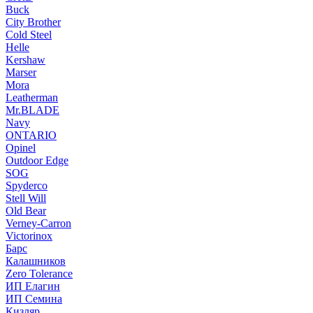
Buck
City Brother
Cold Steel
Helle
Kershaw
Marser
Mora
Leatherman
Mr.BLADE
Navy
ONTARIO
Opinel
Outdoor Edge
SOG
Spyderco
Stell Will
Old Bear
Verney-Carron
Victorinox
Барс
Калашников
Zero Tolerance
ИП Елагин
ИП Семина
Кизляр