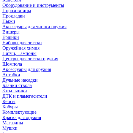
Оборудование и инструменты
Пороховницы
Прокладки
Пыжи
Аксессуары для чистки оружия
Вишеры
Ёршики
Наборы для чистки
Оружейная химия
Патчи, Тампоны
Центры для чистки оружия
Шомпола
Аксессуары для оружия
Антабки
Дульные насадки
Бланки ствола
Затыльники
ДТК и пламегасители
Кейсы
Кобуры
Комплектующие
Краска для оружия
Магазины
Мушки