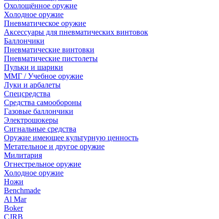
Охолощённое оружие
Холодное оружие
Пневматическое оружие
Аксессуары для пневматических винтовок
Баллончики
Пневматические винтовки
Пневматические пистолеты
Пульки и шарики
ММГ / Учебное оружие
Луки и арбалеты
Спецсредства
Средства самообороны
Газовые баллончики
Электрошокеры
Сигнальные средства
Оружие имеющее культурную ценность
Метательное и другое оружие
Милитария
Огнестрельное оружие
Холодное оружие
Ножи
Benchmade
Al Mar
Boker
CJRB