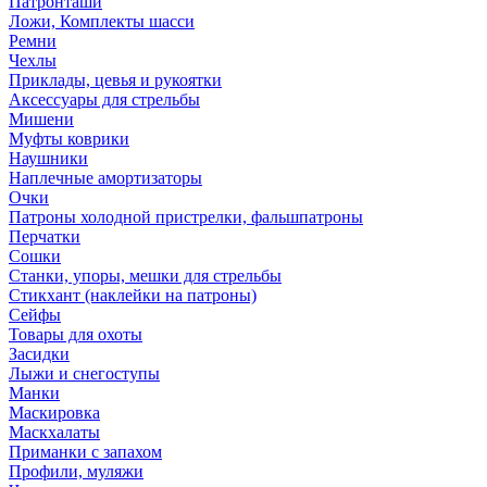
Патронташи
Ложи, Комплекты шасси
Ремни
Чехлы
Приклады, цевья и рукоятки
Аксессуары для стрельбы
Мишени
Муфты коврики
Наушники
Наплечные амортизаторы
Очки
Патроны холодной пристрелки, фальшпатроны
Перчатки
Сошки
Станки, упоры, мешки для стрельбы
Стикхант (наклейки на патроны)
Сейфы
Товары для охоты
Засидки
Лыжи и снегоступы
Манки
Маскировка
Маскхалаты
Приманки с запахом
Профили, муляжи