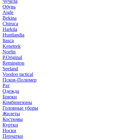
Чучела
Обувь
Aigle
Bekina
Chiruсa
Harkila
Huntlandia
Itasca
Kenetrek
Norfin
P.Original
Remington
Seeland
Voodoo tactical
Псков-Полимер
Рат
Одежда
Брюки
Комбинезоны
Головные уборы
Жилеты
Костюмы
Куртки
Носки
Перчатки