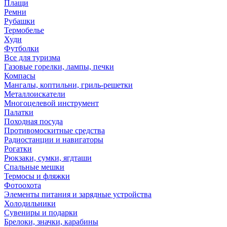
Плащи
Ремни
Рубашки
Термобелье
Худи
Футболки
Все для туризма
Газовые горелки, лампы, печки
Компасы
Мангалы, коптильни, гриль-решетки
Металлоискатели
Многоцелевой инструмент
Палатки
Походная посуда
Противомоскитные средства
Радиостанции и навигаторы
Рогатки
Рюкзаки, сумки, ягдташи
Спальные мешки
Термосы и фляжки
Фотоохота
Элементы питания и зарядные устройства
Холодильники
Сувениры и подарки
Брелоки, значки, карабины