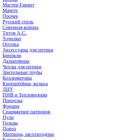
Мастер-Гарант
Мачете
Прочее
Русский стиль
Северная корона
Титов А.С.
Точилки
Оптика
Аксессуары для оптики
Бинокли
Дальномеры
Чехлы для оптики
Зрительные трубы
Коллиматоры
Кронштейны, кольца
ЛЦУ
ПНВ и Тепловизоры
Прицелы
Фонари
Снаряжение патронов
Пули
Гильзы
Порох
Матрицы, шеллхолдеры
Капсюли