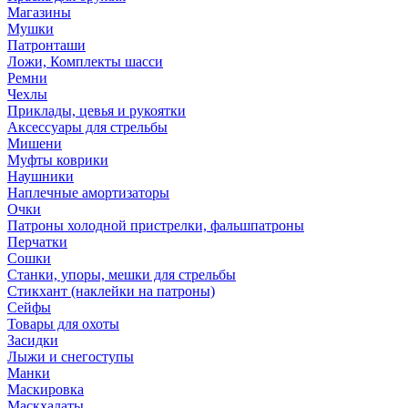
Магазины
Мушки
Патронташи
Ложи, Комплекты шасси
Ремни
Чехлы
Приклады, цевья и рукоятки
Аксессуары для стрельбы
Мишени
Муфты коврики
Наушники
Наплечные амортизаторы
Очки
Патроны холодной пристрелки, фальшпатроны
Перчатки
Сошки
Станки, упоры, мешки для стрельбы
Стикхант (наклейки на патроны)
Сейфы
Товары для охоты
Засидки
Лыжи и снегоступы
Манки
Маскировка
Маскхалаты