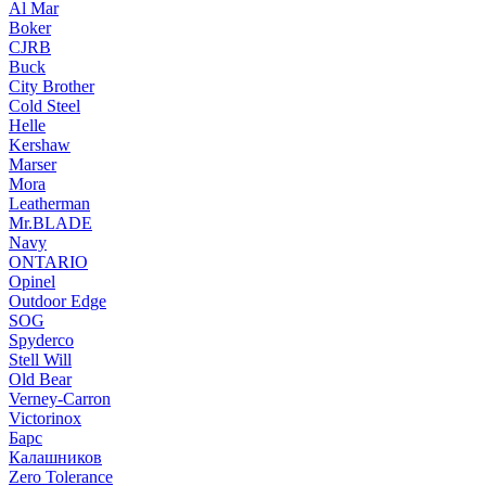
Al Mar
Boker
CJRB
Buck
City Brother
Cold Steel
Helle
Kershaw
Marser
Mora
Leatherman
Mr.BLADE
Navy
ONTARIO
Opinel
Outdoor Edge
SOG
Spyderco
Stell Will
Old Bear
Verney-Carron
Victorinox
Барс
Калашников
Zero Tolerance