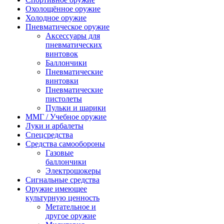
Охолощённое оружие
Холодное оружие
Пневматическое оружие
Аксессуары для
пневматических
винтовок
Баллончики
Пневматические
винтовки
Пневматические
пистолеты
Пульки и шарики
ММГ / Учебное оружие
Луки и арбалеты
Спецсредства
Средства самообороны
Газовые
баллончики
Электрошокеры
Сигнальные средства
Оружие имеющее
культурную ценность
Метательное и
другое оружие