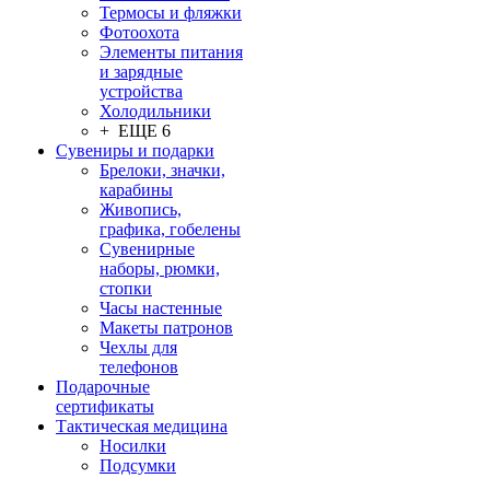
Термосы и фляжки
Фотоохота
Элементы питания
и зарядные
устройства
Холодильники
+ ЕЩЕ 6
Сувениры и подарки
Брелоки, значки,
карабины
Живопись,
графика, гобелены
Сувенирные
наборы, рюмки,
стопки
Часы настенные
Макеты патронов
Чехлы для
телефонов
Подарочные
сертификаты
Тактическая медицина
Носилки
Подсумки