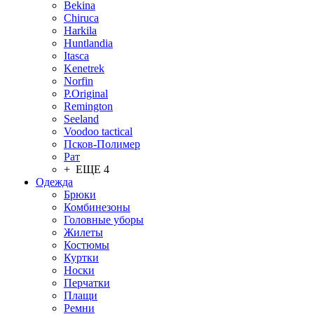
Bekina
Chiruсa
Harkila
Huntlandia
Itasca
Kenetrek
Norfin
P.Original
Remington
Seeland
Voodoo tactical
Псков-Полимер
Рат
+ ЕЩЕ 4
Одежда
Брюки
Комбинезоны
Головные уборы
Жилеты
Костюмы
Куртки
Носки
Перчатки
Плащи
Ремни