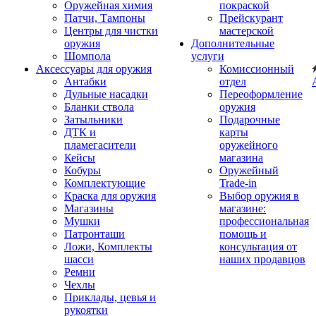
Оружейная химия
покраской
Патчи, Тампоны
Прейскурант
Центры для чистки
мастерской
оружия
Дополнительные
Шомпола
услуги
Аксессуары для оружия
Комиссионный
Антабки
отдел
Дульные насадки
Переоформление
Бланки ствола
оружия
Затыльники
Подарочные
ДТК и
карты
пламегасители
оружейного
Кейсы
магазина
Кобуры
Оружейный
Комплектующие
Trade-in
Краска для оружия
Выбор оружия в
Магазины
магазине:
Мушки
профессиональная
Патронташи
помощь и
Ложи, Комплекты
консультация от
шасси
наших продавцов
Ремни
Чехлы
Приклады, цевья и
рукоятки