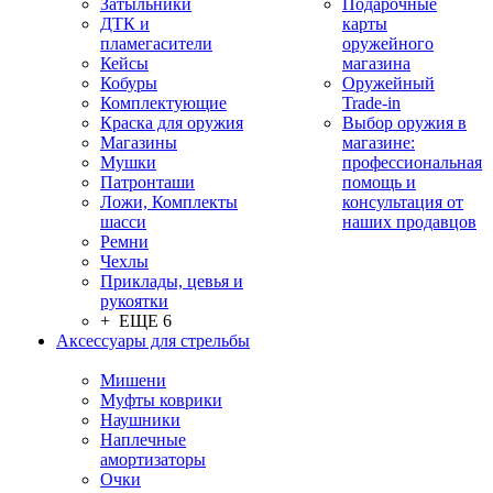
Затыльники
Подарочные
ДТК и
карты
пламегасители
оружейного
Кейсы
магазина
Кобуры
Оружейный
Комплектующие
Trade-in
Краска для оружия
Выбор оружия в
Магазины
магазине:
Мушки
профессиональная
Патронташи
помощь и
Ложи, Комплекты
консультация от
шасси
наших продавцов
Ремни
Чехлы
Приклады, цевья и
рукоятки
+ ЕЩЕ 6
Аксессуары для стрельбы
Мишени
Муфты коврики
Наушники
Наплечные
амортизаторы
Очки