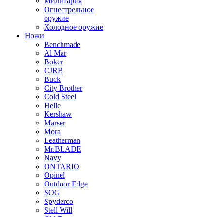
Милитария
Огнестрельное
оружие
Холодное оружие
Ножи
Benchmade
Al Mar
Boker
CJRB
Buck
City Brother
Cold Steel
Helle
Kershaw
Marser
Mora
Leatherman
Mr.BLADE
Navy
ONTARIO
Opinel
Outdoor Edge
SOG
Spyderco
Stell Will