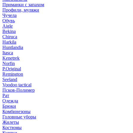
Приманки с запахом
Профили, муляжи
Чучела
Обувь
Aigle
Bekina
Chiruсa
Harkila
Huntlandia
Itasca
Kenetrek
Norfin
P.Original
Remington
Seeland
Voodoo tactical
Псков-Полимер
Рат
Одежда
Брюки
Комбинезоны
Головные уборы
Жилеты
Костюмы
Куртки