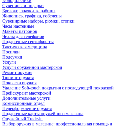
Холодильники
Сувениры и подарки
Брелоки, значки, карабины
Живопись, графика, гобелены
Сувенирные наборы, рюмки, стопки
Часы настенные
Макеты патронов
Чехлы для телефонов
Подарочные сертификаты
Тактическая медицина
Носилки
Подсумки
Услуги
Услуги оружейной мастерской
Ремонт оружия
Тюнинг оружия
Покраска оружия
Удаление Soft-touch покрытия с последующей покраской
Прейскурант мастерской
Дополнительные услуги
Комиссионный отдел
Переоформление оружия
Подарочные карты оружейного магазина
Оружейный Trade-in
Выбор оружия в магазине: профессиональная помощь и