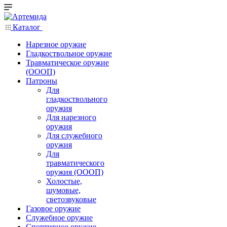
Каталог
Нарезное оружие
Гладкоствольное оружие
Травматическое оружие
(ОООП)
Патроны
Для
гладкоствольного
оружия
Для нарезного
оружия
Для служебного
оружия
Для
травматического
оружия (ОООП)
Холостые,
шумовые,
светозвуковые
Газовое оружие
Служебное оружие
Спортивное оружие