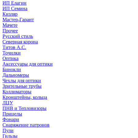
ИП Елагин
ИП Семина
Кизляр
Мастер-Гарант
Мачете
Прочее
Русский стиль
Северная корона
Титов А.С.
Точилки
Оптика
Аксессуары для оптики
Бинокли
Дальномеры
Чехлы для оптики
Зрительные трубы
Коллиматоры
Кронштейны, кольца
ЛЦУ
ПНВ и Тепловизоры
Прицелы
Фонари
Снаряжение патронов
Пули
Гильзы