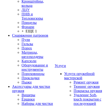
Кронштейны,
кольца
ЛЦУ
ПНВ и
Тепловизоры
Прицелы
Фонари
+ ЕЩЕ 1
Снаряжение патронов
Пули
Гильзы
Порох
Матрицы,
шеллхолдеры
Капсюли
Оборудование и
Услуги
инструменты
Пороховницы
Услуги оружейной
Прокладки
мастерской
Пыжи
Ремонт оружия
Аксессуары для чистки
Тюнинг оружия
оружия
Покраска оружия
Вишеры
Удаление Soft-
Ёршики
touch покрытия с
Наборы для чистки
последующей