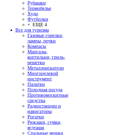
Рубашки
Термобелье
Худи
Футболки
+ ЕЩЕ 4
Все для туризма
Газовые горелки,
лампы, печки
Компасы
Мангалы,
коптильни, гриль-
решетки
Металлоискатели
Многоцелевой
инструмент
Палатки
Походная посуда
Противомоскитные
средства
Радиостанции и
навигаторы
Рогатки
Рюкзаки, сумки,
ягдташи
Спальные мешки