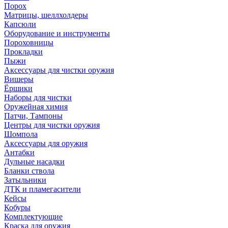
Порох
Матрицы, шеллхолдеры
Капсюли
Оборудование и инструменты
Пороховницы
Прокладки
Пыжи
Аксессуары для чистки оружия
Вишеры
Ёршики
Наборы для чистки
Оружейная химия
Патчи, Тампоны
Центры для чистки оружия
Шомпола
Аксессуары для оружия
Антабки
Дульные насадки
Бланки ствола
Затыльники
ДТК и пламегасители
Кейсы
Кобуры
Комплектующие
Краска для оружия