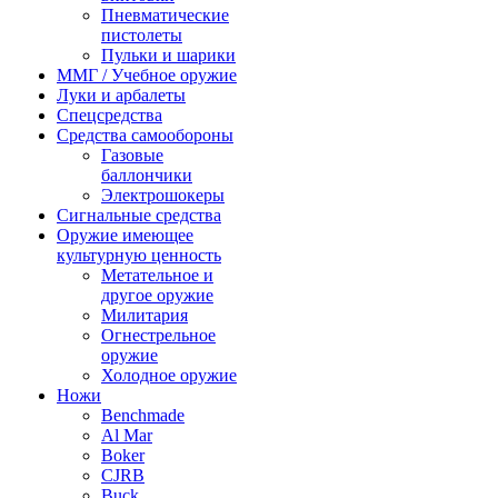
Пневматические
пистолеты
Пульки и шарики
ММГ / Учебное оружие
Луки и арбалеты
Спецсредства
Средства самообороны
Газовые
баллончики
Электрошокеры
Сигнальные средства
Оружие имеющее
культурную ценность
Метательное и
другое оружие
Милитария
Огнестрельное
оружие
Холодное оружие
Ножи
Benchmade
Al Mar
Boker
CJRB
Buck