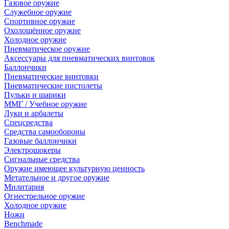
Газовое оружие
Служебное оружие
Спортивное оружие
Охолощённое оружие
Холодное оружие
Пневматическое оружие
Аксессуары для пневматических винтовок
Баллончики
Пневматические винтовки
Пневматические пистолеты
Пульки и шарики
ММГ / Учебное оружие
Луки и арбалеты
Спецсредства
Средства самообороны
Газовые баллончики
Электрошокеры
Сигнальные средства
Оружие имеющее культурную ценность
Метательное и другое оружие
Милитария
Огнестрельное оружие
Холодное оружие
Ножи
Benchmade