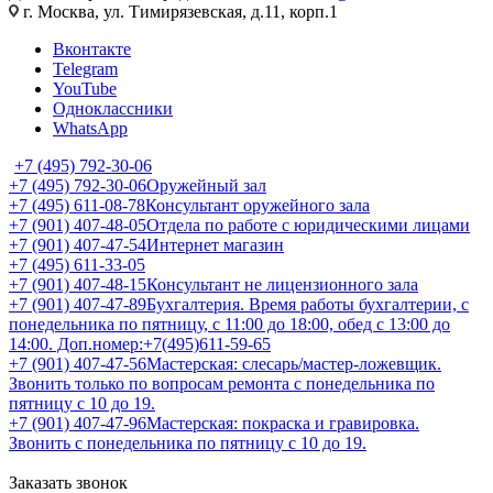
г. Москва, ул. Тимирязевская, д.11, корп.1
Вконтакте
Telegram
YouTube
Одноклассники
WhatsApp
+7 (495) 792-30-06
+7 (495) 792-30-06
Оружейный зал
+7 (495) 611-08-78
Консультант оружейного зала
+7 (901) 407-48-05
Отдела по работе с юридическими лицами
+7 (901) 407-47-54
Интернет магазин
+7 (495) 611-33-05
+7 (901) 407-48-15
Консультант не лицензионного зала
+7 (901) 407-47-89
Бухгалтерия. Время работы бухгалтерии, с
понедельника по пятницу, с 11:00 до 18:00, обед с 13:00 до
14:00. Доп.номер:+7(495)611-59-65
+7 (901) 407-47-56
Мастерская: слесарь/мастер-ложевщик.
Звонить только по вопросам ремонта с понедельника по
пятницу с 10 до 19.
+7 (901) 407-47-96
Мастерская: покраска и гравировка.
Звонить с понедельника по пятницу с 10 до 19.
Заказать звонок