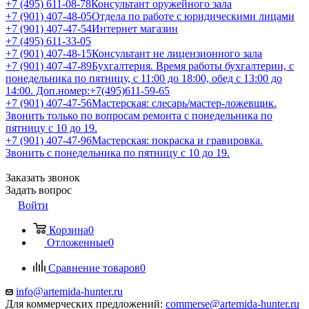
+7 (495) 611-08-78
Консультант оружейного зала
+7 (901) 407-48-05
Отдела по работе с юридическими лицами
+7 (901) 407-47-54
Интернет магазин
+7 (495) 611-33-05
+7 (901) 407-48-15
Консультант не лицензионного зала
+7 (901) 407-47-89
Бухгалтерия. Время работы бухгалтерии, с
понедельника по пятницу, с 11:00 до 18:00, обед с 13:00 до
14:00. Доп.номер:+7(495)611-59-65
+7 (901) 407-47-56
Мастерская: слесарь/мастер-ложевщик.
Звонить только по вопросам ремонта с понедельника по
пятницу с 10 до 19.
+7 (901) 407-47-96
Мастерская: покраска и гравировка.
Звонить с понедельника по пятницу с 10 до 19.
Заказать звонок
Задать вопрос
Войти
Корзина
0
Отложенные
0
Сравнение товаров
0
info@artemida-hunter.ru
Для коммерческих предложений:
commerse@artemida-hunter.ru