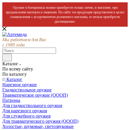
Оружие и боеприпасы можно приобрести только лично, в магазине, при
предъявлении паспорта и лицензии. На сайте эта продукция представлена в целях
ознакомления с ассортиментом розничного магазина, ее нельзя приобрести
дистанционно.
Мы работаем для Вас
с 1989 года
Каталог
По всему сайту
По каталогу
Каталог
Нарезное оружие
Гладкоствольное оружие
Травматическое оружие (ОООП)
Патроны
Для гладкоствольного оружия
Для нарезного оружия
Для служебного оружия
Для травматического оружия (ОООП)
Холостые, шумовые, светозвуковые