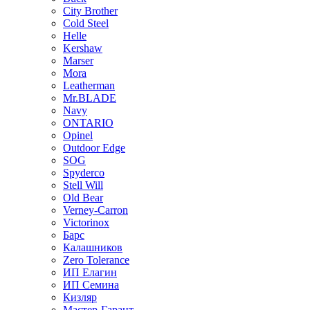
City Brother
Cold Steel
Helle
Kershaw
Marser
Mora
Leatherman
Mr.BLADE
Navy
ONTARIO
Opinel
Outdoor Edge
SOG
Spyderco
Stell Will
Old Bear
Verney-Carron
Victorinox
Барс
Калашников
Zero Tolerance
ИП Елагин
ИП Семина
Кизляр
Мастер-Гарант