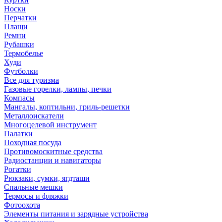
Носки
Перчатки
Плащи
Ремни
Рубашки
Термобелье
Худи
Футболки
Все для туризма
Газовые горелки, лампы, печки
Компасы
Мангалы, коптильни, гриль-решетки
Металлоискатели
Многоцелевой инструмент
Палатки
Походная посуда
Противомоскитные средства
Радиостанции и навигаторы
Рогатки
Рюкзаки, сумки, ягдташи
Спальные мешки
Термосы и фляжки
Фотоохота
Элементы питания и зарядные устройства