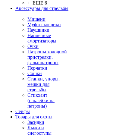
+ ЕЩЕ 6
Аксессуары для стрельбы
Мишени
Муфты коврики
Наушники
Наплечные
амортизаторы
Очки
Патроны холодной
пристрелки,
фальшпатроны
Перчатки
Сошки
Станки, упоры,
мешки для
стрельбы
Стикхант
(наклейки на
патроны)
Сейфы
Товары для охоты
Засидки
Лыжи и
снегоступы