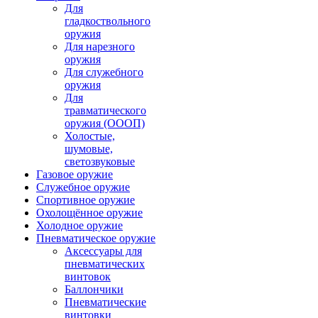
Для
гладкоствольного
оружия
Для нарезного
оружия
Для служебного
оружия
Для
травматического
оружия (ОООП)
Холостые,
шумовые,
светозвуковые
Газовое оружие
Служебное оружие
Спортивное оружие
Охолощённое оружие
Холодное оружие
Пневматическое оружие
Аксессуары для
пневматических
винтовок
Баллончики
Пневматические
винтовки