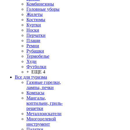
Комбинезоны
Головные уборы
Жилеты
Костюмы
Куртки
Носки
Перчатки
Плащи
Ремни
Рубашки
Термобелье
Худи
Футболки
+ ЕЩЕ 4
Все для туризма
Газовые горелки,
лампы, печки
Компасы
Мангалы,
коптильни, гриль-
решетки
Металлоискатели
Многоцелевой
инструмент
Палатки