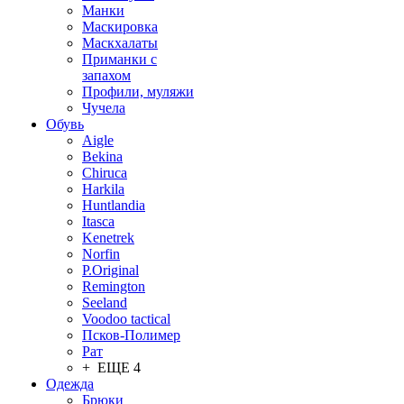
Манки
Маскировка
Маскхалаты
Приманки с
запахом
Профили, муляжи
Чучела
Обувь
Aigle
Bekina
Chiruсa
Harkila
Huntlandia
Itasca
Kenetrek
Norfin
P.Original
Remington
Seeland
Voodoo tactical
Псков-Полимер
Рат
+ ЕЩЕ 4
Одежда
Брюки