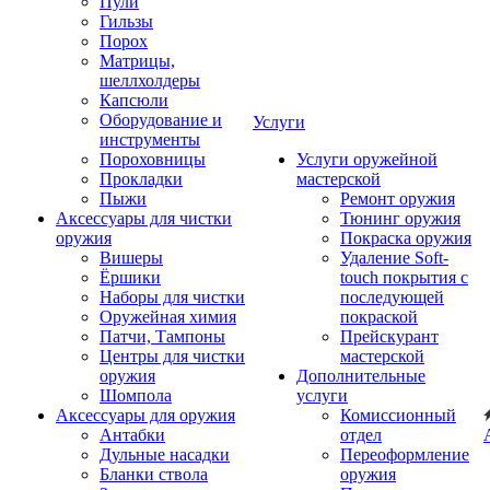
Пули
Гильзы
Порох
Матрицы,
шеллхолдеры
Капсюли
Оборудование и
Услуги
инструменты
Пороховницы
Услуги оружейной
Прокладки
мастерской
Пыжи
Ремонт оружия
Аксессуары для чистки
Тюнинг оружия
оружия
Покраска оружия
Вишеры
Удаление Soft-
Ёршики
touch покрытия с
Наборы для чистки
последующей
Оружейная химия
покраской
Патчи, Тампоны
Прейскурант
Центры для чистки
мастерской
оружия
Дополнительные
Шомпола
услуги
Аксессуары для оружия
Комиссионный
Антабки
отдел
Дульные насадки
Переоформление
Бланки ствола
оружия