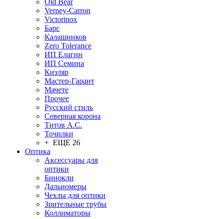
Old Bear
Verney-Carron
Victorinox
Барс
Калашников
Zero Tolerance
ИП Елагин
ИП Семина
Кизляр
Мастер-Гарант
Мачете
Прочее
Русский стиль
Северная корона
Титов А.С.
Точилки
+ ЕЩЕ 26
Оптика
Аксессуары для
оптики
Бинокли
Дальномеры
Чехлы для оптики
Зрительные трубы
Коллиматоры