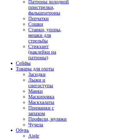
Патроны холодной
пристрелки,
фальшпатроны
Перчатки
Сошки
Станки, упоры,
мешки для
стрельбы
Стикхант
(наклейки на
патроны)
Сейфы
Товары для охоты
Засидки
Лыжи и
снегоступы
Манки
Маскировка
Маскхалаты
Приманки с
запахом
Профили, муляжи
Чучела
Обувь
Aigle