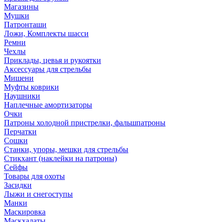
Магазины
Мушки
Патронташи
Ложи, Комплекты шасси
Ремни
Чехлы
Приклады, цевья и рукоятки
Аксессуары для стрельбы
Мишени
Муфты коврики
Наушники
Наплечные амортизаторы
Очки
Патроны холодной пристрелки, фальшпатроны
Перчатки
Сошки
Станки, упоры, мешки для стрельбы
Стикхант (наклейки на патроны)
Сейфы
Товары для охоты
Засидки
Лыжи и снегоступы
Манки
Маскировка
Маскхалаты