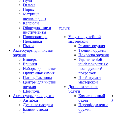
Пули
Гильзы
Порох
Матрицы,
шеллхолдеры
Капсюли
Оборудование и
Услуги
инструменты
Пороховницы
Услуги оружейной
Прокладки
мастерской
Пыжи
Ремонт оружия
Аксессуары для чистки
Тюнинг оружия
оружия
Покраска оружия
Вишеры
Удаление Soft-
Ёршики
touch покрытия с
Наборы для чистки
последующей
Оружейная химия
покраской
Патчи, Тампоны
Прейскурант
Центры для чистки
мастерской
оружия
Дополнительные
Шомпола
услуги
Аксессуары для оружия
Комиссионный
Антабки
отдел
Дульные насадки
Переоформление
Бланки ствола
оружия