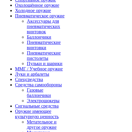
Охолощённое оружие
Холодное оружие
Пневматическое оружие
Аксессуары для
пневматических
винтовок
Баллончики
Пневматические
винтовки
Пневматические
пистолеты
Пульки и шарики
ММГ / Учебное оружие
Луки и арбалеты
Спецсредства
Средства самообороны
Газовые
баллончики
Электрошокеры
Сигнальные средства
Оружие имеющее
культурную ценность
Метательное и
другое оружие