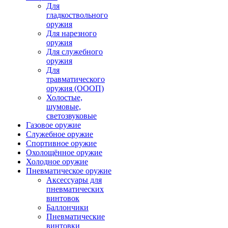
Для
гладкоствольного
оружия
Для нарезного
оружия
Для служебного
оружия
Для
травматического
оружия (ОООП)
Холостые,
шумовые,
светозвуковые
Газовое оружие
Служебное оружие
Спортивное оружие
Охолощённое оружие
Холодное оружие
Пневматическое оружие
Аксессуары для
пневматических
винтовок
Баллончики
Пневматические
винтовки