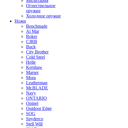
Милитария
Огнестрельное
оружие
Холодное оружие
Ножи
Benchmade
Al Mar
Boker
CJRB
Buck
City Brother
Cold Steel
Helle
Kershaw
Marser
Mora
Leatherman
Mr.BLADE
Navy
ONTARIO
Opinel
Outdoor Edge
SOG
Spyderco
Stell Will