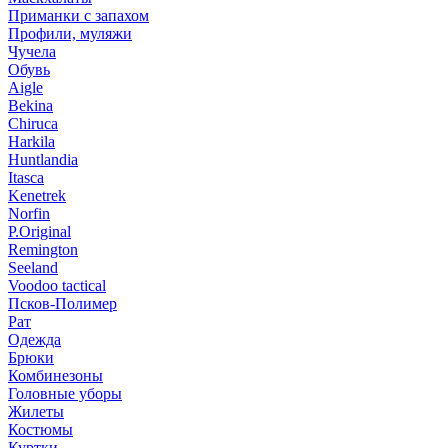
Приманки с запахом
Профили, муляжи
Чучела
Обувь
Aigle
Bekina
Chiruсa
Harkila
Huntlandia
Itasca
Kenetrek
Norfin
P.Original
Remington
Seeland
Voodoo tactical
Псков-Полимер
Рат
Одежда
Брюки
Комбинезоны
Головные уборы
Жилеты
Костюмы
Куртки