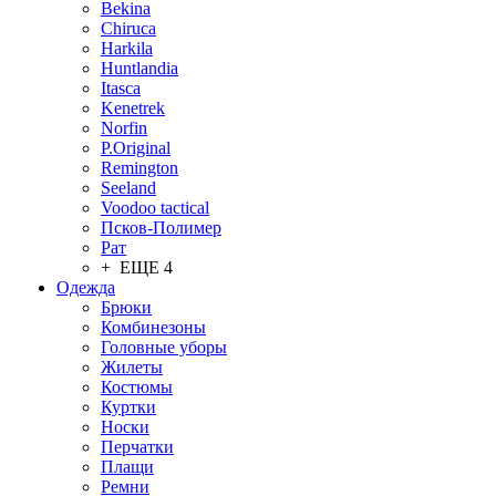
Bekina
Chiruсa
Harkila
Huntlandia
Itasca
Kenetrek
Norfin
P.Original
Remington
Seeland
Voodoo tactical
Псков-Полимер
Рат
+ ЕЩЕ 4
Одежда
Брюки
Комбинезоны
Головные уборы
Жилеты
Костюмы
Куртки
Носки
Перчатки
Плащи
Ремни