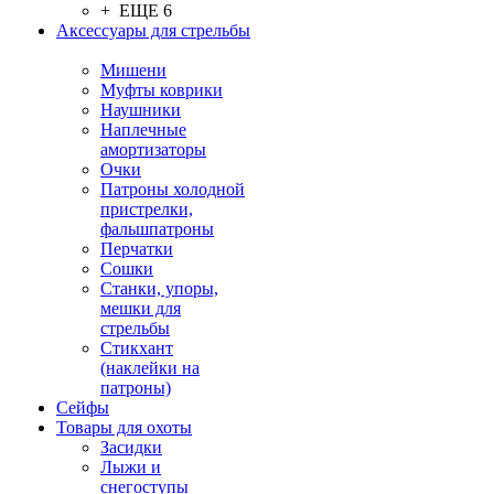
+ ЕЩЕ 6
Аксессуары для стрельбы
Мишени
Муфты коврики
Наушники
Наплечные
амортизаторы
Очки
Патроны холодной
пристрелки,
фальшпатроны
Перчатки
Сошки
Станки, упоры,
мешки для
стрельбы
Стикхант
(наклейки на
патроны)
Сейфы
Товары для охоты
Засидки
Лыжи и
снегоступы