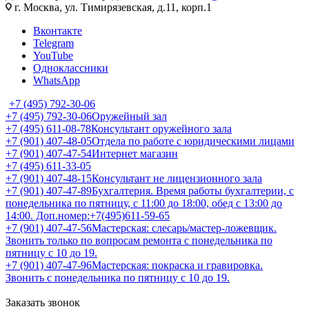
г. Москва, ул. Тимирязевская, д.11, корп.1
Вконтакте
Telegram
YouTube
Одноклассники
WhatsApp
+7 (495) 792-30-06
+7 (495) 792-30-06
Оружейный зал
+7 (495) 611-08-78
Консультант оружейного зала
+7 (901) 407-48-05
Отдела по работе с юридическими лицами
+7 (901) 407-47-54
Интернет магазин
+7 (495) 611-33-05
+7 (901) 407-48-15
Консультант не лицензионного зала
+7 (901) 407-47-89
Бухгалтерия. Время работы бухгалтерии, с
понедельника по пятницу, с 11:00 до 18:00, обед с 13:00 до
14:00. Доп.номер:+7(495)611-59-65
+7 (901) 407-47-56
Мастерская: слесарь/мастер-ложевщик.
Звонить только по вопросам ремонта с понедельника по
пятницу с 10 до 19.
+7 (901) 407-47-96
Мастерская: покраска и гравировка.
Звонить с понедельника по пятницу с 10 до 19.
Заказать звонок