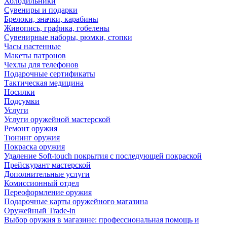
Холодильники
Сувениры и подарки
Брелоки, значки, карабины
Живопись, графика, гобелены
Сувенирные наборы, рюмки, стопки
Часы настенные
Макеты патронов
Чехлы для телефонов
Подарочные сертификаты
Тактическая медицина
Носилки
Подсумки
Услуги
Услуги оружейной мастерской
Ремонт оружия
Тюнинг оружия
Покраска оружия
Удаление Soft-touch покрытия с последующей покраской
Прейскурант мастерской
Дополнительные услуги
Комиссионный отдел
Переоформление оружия
Подарочные карты оружейного магазина
Оружейный Trade-in
Выбор оружия в магазине: профессиональная помощь и