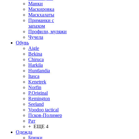
Манки
Маскировка
Маскхалаты
Приманки с
запахом
Профили, муляжи
Чучела
Обувь
Aigle
Bekina
Chiruсa
Harkila
Huntlandia
Itasca
Kenetrek
Norfin
P.Original
Remington
Seeland
Voodoo tactical
Псков-Полимер
Рат
+ ЕЩЕ 4
Одежда
Брюки