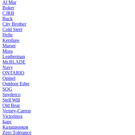
Al Mar
Boker
CJRB
Buck
City Brother
Cold Steel
Helle
Kershaw
Marser
Mora
Leatherman
Mr.BLADE
Navy
ONTARIO
Opinel
Outdoor Edge
SOG
Spyderco
Stell Will
Old Bear
Verney-Carron
Victorinox
Барс
Калашников
Zero Tolerance