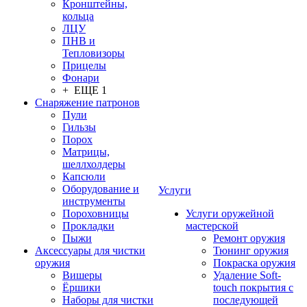
Кронштейны,
кольца
ЛЦУ
ПНВ и
Тепловизоры
Прицелы
Фонари
+ ЕЩЕ 1
Снаряжение патронов
Пули
Гильзы
Порох
Матрицы,
шеллхолдеры
Капсюли
Оборудование и
Услуги
инструменты
Пороховницы
Услуги оружейной
Прокладки
мастерской
Пыжи
Ремонт оружия
Аксессуары для чистки
Тюнинг оружия
оружия
Покраска оружия
Вишеры
Удаление Soft-
Ёршики
touch покрытия с
Наборы для чистки
последующей