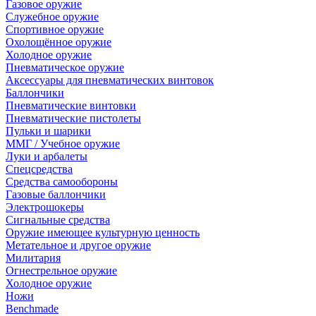
Газовое оружие
Служебное оружие
Спортивное оружие
Охолощённое оружие
Холодное оружие
Пневматическое оружие
Аксессуары для пневматических винтовок
Баллончики
Пневматические винтовки
Пневматические пистолеты
Пульки и шарики
ММГ / Учебное оружие
Луки и арбалеты
Спецсредства
Средства самообороны
Газовые баллончики
Электрошокеры
Сигнальные средства
Оружие имеющее культурную ценность
Метательное и другое оружие
Милитария
Огнестрельное оружие
Холодное оружие
Ножи
Benchmade