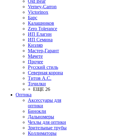
Old Bear
Verney-Carron
Victorinox
Барс
Калашников
Zero Tolerance
ИП Елагин
ИП Семина
Кизляр
Мастер-Гарант
Мачете
Прочее
Русский стиль
Северная корона
Титов А.С.
Точилки
+ ЕЩЕ 26
Оптика
Аксессуары для
оптики
Бинокли
Дальномеры
Чехлы для оптики
Зрительные трубы
Коллиматоры