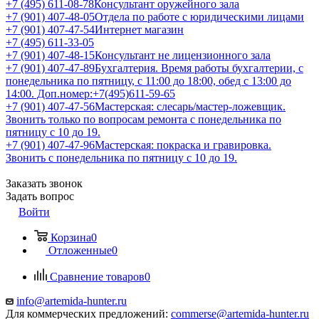
+7 (495) 611-08-78
Консультант оружейного зала
+7 (901) 407-48-05
Отдела по работе с юридическими лицами
+7 (901) 407-47-54
Интернет магазин
+7 (495) 611-33-05
+7 (901) 407-48-15
Консультант не лицензионного зала
+7 (901) 407-47-89
Бухгалтерия. Время работы бухгалтерии, с
понедельника по пятницу, с 11:00 до 18:00, обед с 13:00 до
14:00. Доп.номер:+7(495)611-59-65
+7 (901) 407-47-56
Мастерская: слесарь/мастер-ложевщик.
Звонить только по вопросам ремонта с понедельника по
пятницу с 10 до 19.
+7 (901) 407-47-96
Мастерская: покраска и гравировка.
Звонить с понедельника по пятницу с 10 до 19.
Заказать звонок
Задать вопрос
Войти
Корзина
0
Отложенные
0
Сравнение товаров
0
info@artemida-hunter.ru
Для коммерческих предложений:
commerse@artemida-hunter.ru