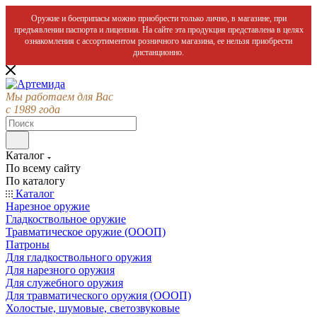
Оружие и боеприпасы можно приобрести только лично, в магазине, при
предъявлении паспорта и лицензии. На сайте эта продукция представлена в целях
ознакомления с ассортиментом розничного магазина, ее нельзя приобрести
дистанционно.
Мы работаем для Вас
с 1989 года
Каталог
По всему сайту
По каталогу
Каталог
Нарезное оружие
Гладкоствольное оружие
Травматическое оружие (ОООП)
Патроны
Для гладкоствольного оружия
Для нарезного оружия
Для служебного оружия
Для травматического оружия (ОООП)
Холостые, шумовые, светозвуковые