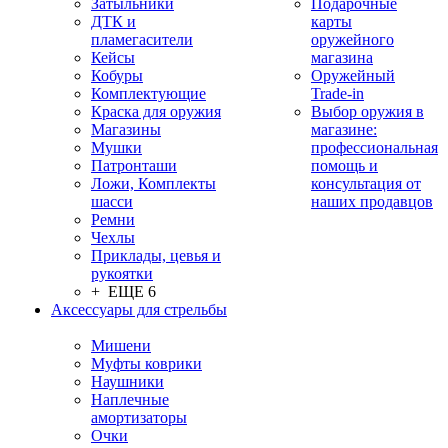
Затыльники
Подарочные
ДТК и
карты
пламегасители
оружейного
Кейсы
магазина
Кобуры
Оружейный
Комплектующие
Trade-in
Краска для оружия
Выбор оружия в
Магазины
магазине:
Мушки
профессиональная
Патронташи
помощь и
Ложи, Комплекты
консультация от
шасси
наших продавцов
Ремни
Чехлы
Приклады, цевья и
рукоятки
+ ЕЩЕ 6
Аксессуары для стрельбы
Мишени
Муфты коврики
Наушники
Наплечные
амортизаторы
Очки