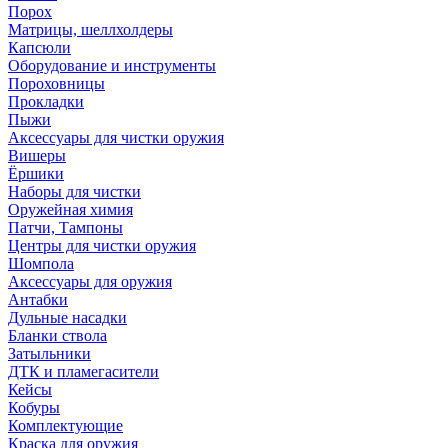
Порох
Матрицы, шеллхолдеры
Капсюли
Оборудование и инструменты
Пороховницы
Прокладки
Пыжи
Аксессуары для чистки оружия
Вишеры
Ёршики
Наборы для чистки
Оружейная химия
Патчи, Тампоны
Центры для чистки оружия
Шомпола
Аксессуары для оружия
Антабки
Дульные насадки
Бланки ствола
Затыльники
ДТК и пламегасители
Кейсы
Кобуры
Комплектующие
Краска для оружия