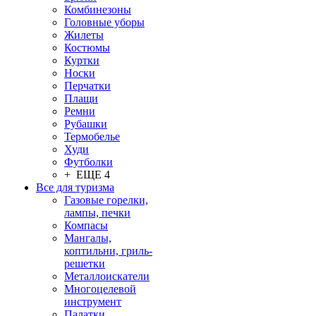
Комбинезоны
Головные уборы
Жилеты
Костюмы
Куртки
Носки
Перчатки
Плащи
Ремни
Рубашки
Термобелье
Худи
Футболки
+ ЕЩЕ 4
Все для туризма
Газовые горелки,
лампы, печки
Компасы
Мангалы,
коптильни, гриль-
решетки
Металлоискатели
Многоцелевой
инструмент
Палатки