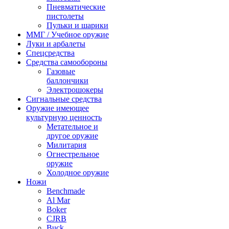
Пневматические
пистолеты
Пульки и шарики
ММГ / Учебное оружие
Луки и арбалеты
Спецсредства
Средства самообороны
Газовые
баллончики
Электрошокеры
Сигнальные средства
Оружие имеющее
культурную ценность
Метательное и
другое оружие
Милитария
Огнестрельное
оружие
Холодное оружие
Ножи
Benchmade
Al Mar
Boker
CJRB
Buck