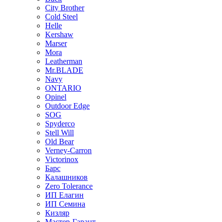
City Brother
Cold Steel
Helle
Kershaw
Marser
Mora
Leatherman
Mr.BLADE
Navy
ONTARIO
Opinel
Outdoor Edge
SOG
Spyderco
Stell Will
Old Bear
Verney-Carron
Victorinox
Барс
Калашников
Zero Tolerance
ИП Елагин
ИП Семина
Кизляр
Мастер-Гарант