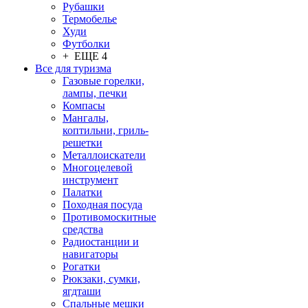
Рубашки
Термобелье
Худи
Футболки
+ ЕЩЕ 4
Все для туризма
Газовые горелки,
лампы, печки
Компасы
Мангалы,
коптильни, гриль-
решетки
Металлоискатели
Многоцелевой
инструмент
Палатки
Походная посуда
Противомоскитные
средства
Радиостанции и
навигаторы
Рогатки
Рюкзаки, сумки,
ягдташи
Спальные мешки