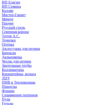
ИП Елагин
ИП Семина
Кизляр
Мастер-Гарант
Мачете
Прочее
Русский стиль
Северная корона
Титов А.С.
Точилки
Оптика
Аксессуары для оптики
Бинокли
Дальномеры
Чехлы для оптики
Зрительные трубы
Коллиматоры
Кронштейны, кольца
ЛЦУ
ПНВ и Тепловизоры
Прицелы
Фонари
Снаряжение патронов
Пули
Гильзы