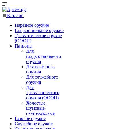
Каталог
Нарезное оружие
Гладкоствольное оружие
Травматическое оружие
(ОООП)
Патроны
Для
гладкоствольного
оружия
Для нарезного
оружия
Для служебного
оружия
Для
травматического
оружия (ОООП)
Холостые,
шумовые,
светозвуковые
Газовое оружие
Служебное оружие
Спортивное оружие