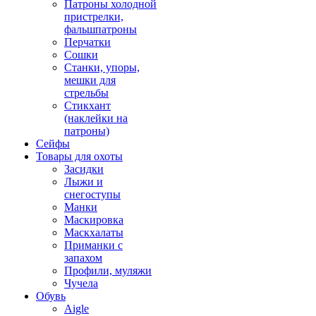
Патроны холодной
пристрелки,
фальшпатроны
Перчатки
Сошки
Станки, упоры,
мешки для
стрельбы
Стикхант
(наклейки на
патроны)
Сейфы
Товары для охоты
Засидки
Лыжи и
снегоступы
Манки
Маскировка
Маскхалаты
Приманки с
запахом
Профили, муляжи
Чучела
Обувь
Aigle