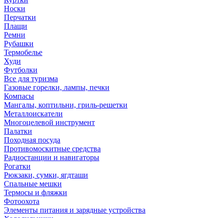
Носки
Перчатки
Плащи
Ремни
Рубашки
Термобелье
Худи
Футболки
Все для туризма
Газовые горелки, лампы, печки
Компасы
Мангалы, коптильни, гриль-решетки
Металлоискатели
Многоцелевой инструмент
Палатки
Походная посуда
Противомоскитные средства
Радиостанции и навигаторы
Рогатки
Рюкзаки, сумки, ягдташи
Спальные мешки
Термосы и фляжки
Фотоохота
Элементы питания и зарядные устройства