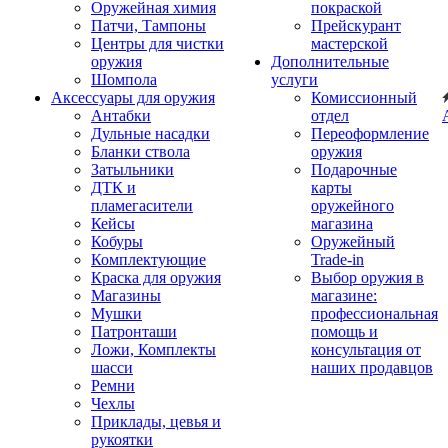
Оружейная химия
покраской
Патчи, Тампоны
Прейскурант
Центры для чистки
мастерской
оружия
Дополнительные
Шомпола
услуги
Аксессуары для оружия
Комиссионный
Антабки
отдел
Дульные насадки
Переоформление
Бланки ствола
оружия
Затыльники
Подарочные
ДТК и
карты
пламегасители
оружейного
Кейсы
магазина
Кобуры
Оружейный
Комплектующие
Trade-in
Краска для оружия
Выбор оружия в
Магазины
магазине:
Мушки
профессиональная
Патронташи
помощь и
Ложи, Комплекты
консультация от
шасси
наших продавцов
Ремни
Чехлы
Приклады, цевья и
рукоятки