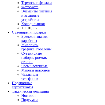
Термосы и фляжки
Фотоохота
Элементы питания
и зарядные
устройства
Холодильники
+ ЕЩЕ 6
Сувениры и подарки
Брелоки, значки,
карабины
Живопись,
графика, гобелены
Сувенирные
наборы, рюмки,
стопки
Часы настенные
Макеты патронов
Чехлы для
телефонов
Подарочные
сертификаты
Тактическая медицина
Носилки
Подсумки