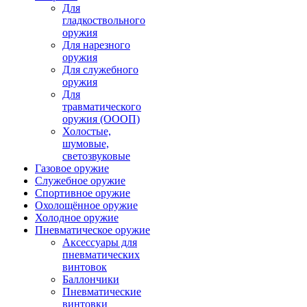
Для
гладкоствольного
оружия
Для нарезного
оружия
Для служебного
оружия
Для
травматического
оружия (ОООП)
Холостые,
шумовые,
светозвуковые
Газовое оружие
Служебное оружие
Спортивное оружие
Охолощённое оружие
Холодное оружие
Пневматическое оружие
Аксессуары для
пневматических
винтовок
Баллончики
Пневматические
винтовки