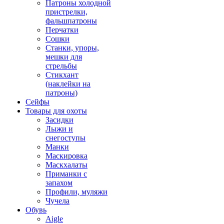
Патроны холодной
пристрелки,
фальшпатроны
Перчатки
Сошки
Станки, упоры,
мешки для
стрельбы
Стикхант
(наклейки на
патроны)
Сейфы
Товары для охоты
Засидки
Лыжи и
снегоступы
Манки
Маскировка
Маскхалаты
Приманки с
запахом
Профили, муляжи
Чучела
Обувь
Aigle