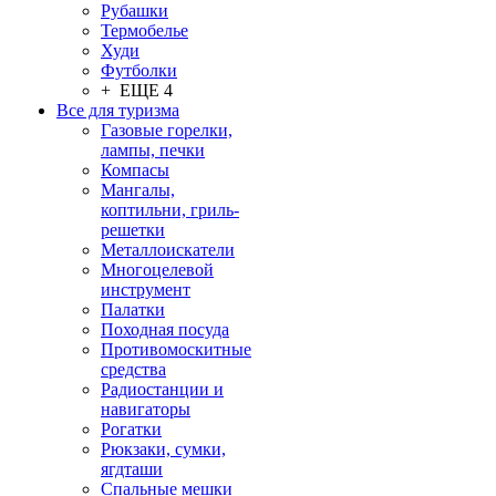
Рубашки
Термобелье
Худи
Футболки
+ ЕЩЕ 4
Все для туризма
Газовые горелки,
лампы, печки
Компасы
Мангалы,
коптильни, гриль-
решетки
Металлоискатели
Многоцелевой
инструмент
Палатки
Походная посуда
Противомоскитные
средства
Радиостанции и
навигаторы
Рогатки
Рюкзаки, сумки,
ягдташи
Спальные мешки