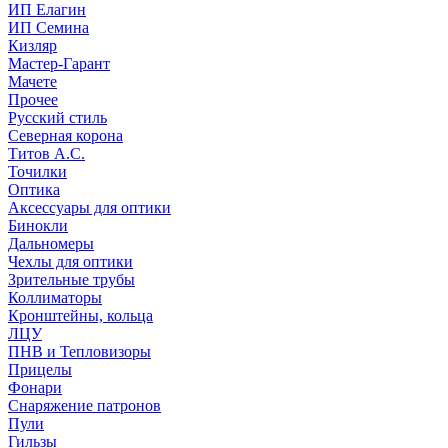
ИП Елагин
ИП Семина
Кизляр
Мастер-Гарант
Мачете
Прочее
Русский стиль
Северная корона
Титов А.С.
Точилки
Оптика
Аксессуары для оптики
Бинокли
Дальномеры
Чехлы для оптики
Зрительные трубы
Коллиматоры
Кронштейны, кольца
ЛЦУ
ПНВ и Тепловизоры
Прицелы
Фонари
Снаряжение патронов
Пули
Гильзы