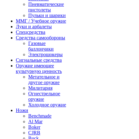
Пневматические
пистолеты
Пульки и шарики
ММГ / Учебное оружие
Луки и арбалеты
Спецсредства
Средства самообороны
Газовые
баллончики
Электрошокеры
Сигнальные средства
Оружие имеющее
культурную ценность
Метательное и
другое оружие
Милитария
Огнестрельное
оружие
Холодное оружие
Ножи
Benchmade
Al Mar
Boker
CJRB
Buck