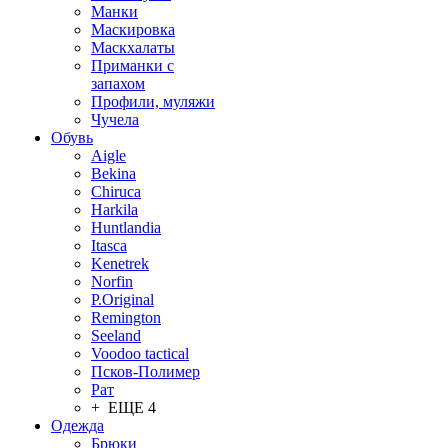
Манки
Маскировка
Маскхалаты
Приманки с
запахом
Профили, муляжи
Чучела
Обувь
Aigle
Bekina
Chiruсa
Harkila
Huntlandia
Itasca
Kenetrek
Norfin
P.Original
Remington
Seeland
Voodoo tactical
Псков-Полимер
Рат
+ ЕЩЕ 4
Одежда
Брюки