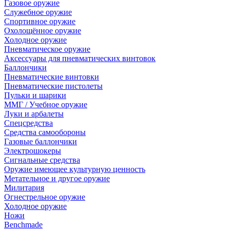
Газовое оружие
Служебное оружие
Спортивное оружие
Охолощённое оружие
Холодное оружие
Пневматическое оружие
Аксессуары для пневматических винтовок
Баллончики
Пневматические винтовки
Пневматические пистолеты
Пульки и шарики
ММГ / Учебное оружие
Луки и арбалеты
Спецсредства
Средства самообороны
Газовые баллончики
Электрошокеры
Сигнальные средства
Оружие имеющее культурную ценность
Метательное и другое оружие
Милитария
Огнестрельное оружие
Холодное оружие
Ножи
Benchmade