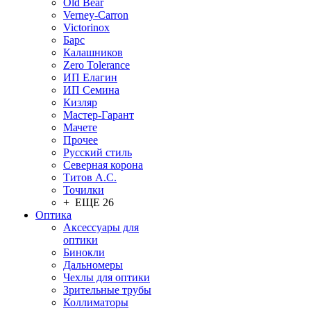
Old Bear
Verney-Carron
Victorinox
Барс
Калашников
Zero Tolerance
ИП Елагин
ИП Семина
Кизляр
Мастер-Гарант
Мачете
Прочее
Русский стиль
Северная корона
Титов А.С.
Точилки
+ ЕЩЕ 26
Оптика
Аксессуары для
оптики
Бинокли
Дальномеры
Чехлы для оптики
Зрительные трубы
Коллиматоры