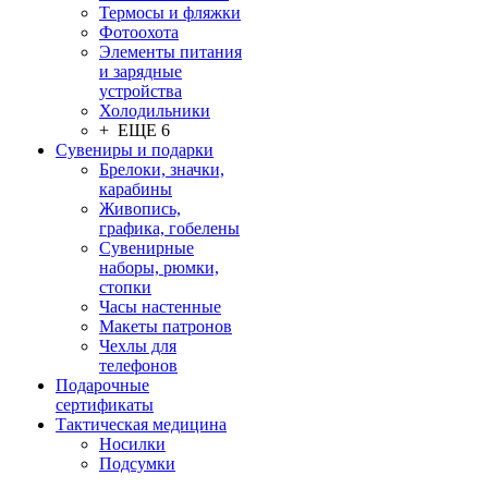
Термосы и фляжки
Фотоохота
Элементы питания
и зарядные
устройства
Холодильники
+ ЕЩЕ 6
Сувениры и подарки
Брелоки, значки,
карабины
Живопись,
графика, гобелены
Сувенирные
наборы, рюмки,
стопки
Часы настенные
Макеты патронов
Чехлы для
телефонов
Подарочные
сертификаты
Тактическая медицина
Носилки
Подсумки