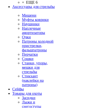
+ ЕЩЕ 6
Аксессуары для стрельбы
Мишени
Муфты коврики
Наушники
Наплечные
амортизаторы
Очки
Патроны холодной
пристрелки,
фальшпатроны
Перчатки
Сошки
Станки, упоры,
мешки для
стрельбы
Стикхант
(наклейки на
патроны)
Сейфы
Товары для охоты
Засидки
Лыжи и
снегоступы