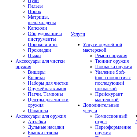
Пули
Гильзы
Порох
Матрицы,
шеллхолдеры
Капсюли
Оборудование и
Услуги
инструменты
Пороховницы
Услуги оружейной
Прокладки
мастерской
Пыжи
Ремонт оружия
Аксессуары для чистки
Тюнинг оружия
оружия
Покраска оружия
Вишеры
Удаление Soft-
Ёршики
touch покрытия с
Наборы для чистки
последующей
Оружейная химия
покраской
Патчи, Тампоны
Прейскурант
Центры для чистки
мастерской
оружия
Дополнительные
Шомпола
услуги
Аксессуары для оружия
Комиссионный
Антабки
отдел
Дульные насадки
Переоформление
Бланки ствола
оружия