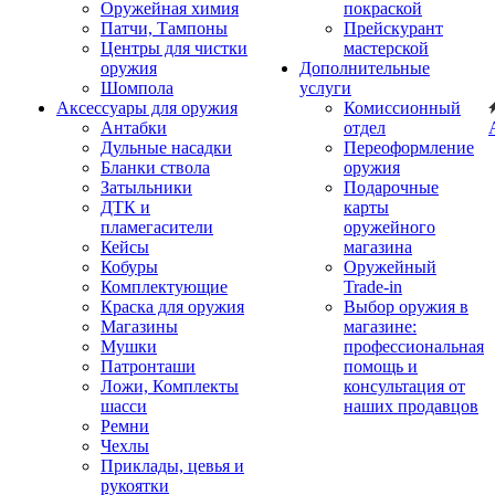
Оружейная химия
покраской
Патчи, Тампоны
Прейскурант
Центры для чистки
мастерской
оружия
Дополнительные
Шомпола
услуги
Аксессуары для оружия
Комиссионный
Антабки
отдел
Дульные насадки
Переоформление
Бланки ствола
оружия
Затыльники
Подарочные
ДТК и
карты
пламегасители
оружейного
Кейсы
магазина
Кобуры
Оружейный
Комплектующие
Trade-in
Краска для оружия
Выбор оружия в
Магазины
магазине:
Мушки
профессиональная
Патронташи
помощь и
Ложи, Комплекты
консультация от
шасси
наших продавцов
Ремни
Чехлы
Приклады, цевья и
рукоятки