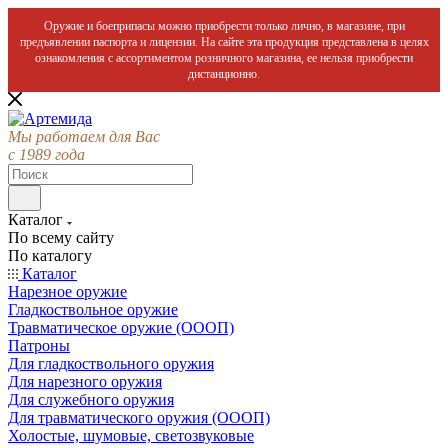
Оружие и боеприпасы можно приобрести только лично, в магазине, при
предъявлении паспорта и лицензии. На сайте эта продукция представлена в целях
ознакомления с ассортиментом розничного магазина, ее нельзя приобрести
дистанционно.
Мы работаем для Вас
с 1989 года
Каталог
По всему сайту
По каталогу
Каталог
Нарезное оружие
Гладкоствольное оружие
Травматическое оружие (ОООП)
Патроны
Для гладкоствольного оружия
Для нарезного оружия
Для служебного оружия
Для травматического оружия (ОООП)
Холостые, шумовые, светозвуковые