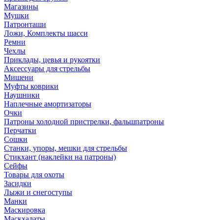
Магазины
Мушки
Патронташи
Ложи, Комплекты шасси
Ремни
Чехлы
Приклады, цевья и рукоятки
Аксессуары для стрельбы
Мишени
Муфты коврики
Наушники
Наплечные амортизаторы
Очки
Патроны холодной пристрелки, фальшпатроны
Перчатки
Сошки
Станки, упоры, мешки для стрельбы
Стикхант (наклейки на патроны)
Сейфы
Товары для охоты
Засидки
Лыжи и снегоступы
Манки
Маскировка
Маскхалаты