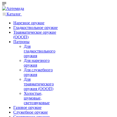
Каталог
Нарезное оружие
Гладкоствольное оружие
Травматическое оружие
(ОООП)
Патроны
Для
гладкоствольного
оружия
Для нарезного
оружия
Для служебного
оружия
Для
травматического
оружия (ОООП)
Холостые,
шумовые,
светозвуковые
Газовое оружие
Служебное оружие
Спортивное оружие