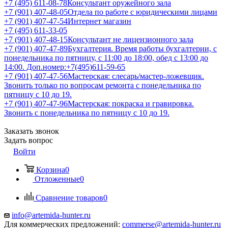
+7 (495) 611-08-78
Консультант оружейного зала
+7 (901) 407-48-05
Отдела по работе с юридическими лицами
+7 (901) 407-47-54
Интернет магазин
+7 (495) 611-33-05
+7 (901) 407-48-15
Консультант не лицензионного зала
+7 (901) 407-47-89
Бухгалтерия. Время работы бухгалтерии, с
понедельника по пятницу, с 11:00 до 18:00, обед с 13:00 до
14:00. Доп.номер:+7(495)611-59-65
+7 (901) 407-47-56
Мастерская: слесарь/мастер-ложевщик.
Звонить только по вопросам ремонта с понедельника по
пятницу с 10 до 19.
+7 (901) 407-47-96
Мастерская: покраска и гравировка.
Звонить с понедельника по пятницу с 10 до 19.
Заказать звонок
Задать вопрос
Войти
Корзина
0
Отложенные
0
Сравнение товаров
0
info@artemida-hunter.ru
Для коммерческих предложений:
commerse@artemida-hunter.ru