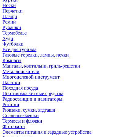
Носки
Перчатки
Плащи
Ремни
Рубашки
Термобелье
Худи
Футболки
Все для туризма
Газовые горелки, лампы, печки
Компасы
Мангалы, коптильни, гриль-решетки
Металлоискатели
Многоцелевой инструмент
Палатки
Походная посуда
Противомоскитные средства
Радиостанции и навигаторы
Рогатки
Рюкзаки, сумки, ягдташи
Спальные мешки
Термосы и фляжки
Фотоохота
Элементы питания и зарядные устройства