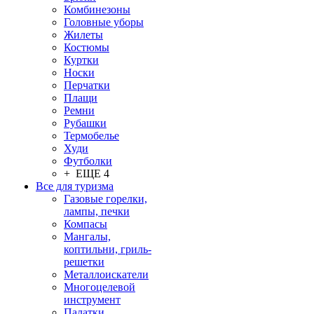
Комбинезоны
Головные уборы
Жилеты
Костюмы
Куртки
Носки
Перчатки
Плащи
Ремни
Рубашки
Термобелье
Худи
Футболки
+ ЕЩЕ 4
Все для туризма
Газовые горелки,
лампы, печки
Компасы
Мангалы,
коптильни, гриль-
решетки
Металлоискатели
Многоцелевой
инструмент
Палатки