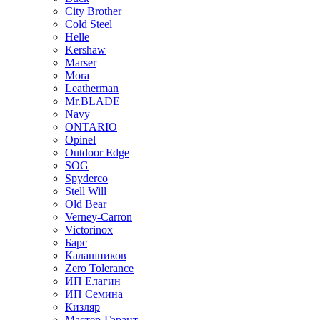
City Brother
Cold Steel
Helle
Kershaw
Marser
Mora
Leatherman
Mr.BLADE
Navy
ONTARIO
Opinel
Outdoor Edge
SOG
Spyderco
Stell Will
Old Bear
Verney-Carron
Victorinox
Барс
Калашников
Zero Tolerance
ИП Елагин
ИП Семина
Кизляр
Мастер-Гарант