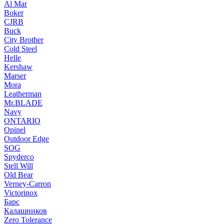
Al Mar
Boker
CJRB
Buck
City Brother
Cold Steel
Helle
Kershaw
Marser
Mora
Leatherman
Mr.BLADE
Navy
ONTARIO
Opinel
Outdoor Edge
SOG
Spyderco
Stell Will
Old Bear
Verney-Carron
Victorinox
Барс
Калашников
Zero Tolerance