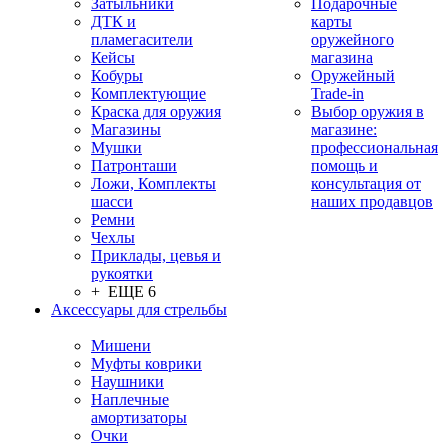
Затыльники
Подарочные
ДТК и
карты
пламегасители
оружейного
Кейсы
магазина
Кобуры
Оружейный
Комплектующие
Trade-in
Краска для оружия
Выбор оружия в
Магазины
магазине:
Мушки
профессиональная
Патронташи
помощь и
Ложи, Комплекты
консультация от
шасси
наших продавцов
Ремни
Чехлы
Приклады, цевья и
рукоятки
+ ЕЩЕ 6
Аксессуары для стрельбы
Мишени
Муфты коврики
Наушники
Наплечные
амортизаторы
Очки