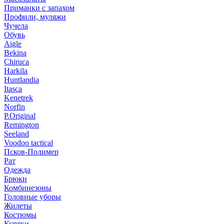
Приманки с запахом
Профили, муляжи
Чучела
Обувь
Aigle
Bekina
Chiruсa
Harkila
Huntlandia
Itasca
Kenetrek
Norfin
P.Original
Remington
Seeland
Voodoo tactical
Псков-Полимер
Рат
Одежда
Брюки
Комбинезоны
Головные уборы
Жилеты
Костюмы
Куртки