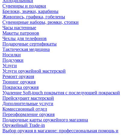
Холодильники
Сувениры и подарки
Брелоки, значки, карабины
Живопись, графика, гобелены
Сувенирные наборы, рюмки, стопки
Часы настенные
Макеты патронов
Чехлы для телефонов
Подарочные сертификаты
Тактическая медицина
Носилки
Подсумки
Услуги
Услуги оружейной мастерской
Ремонт оружия
Тюнинг оружия
Покраска оружия
Удаление Soft-touch покрытия с последующей покраской
Прейскурант мастерской
Дополнительные услуги
Комиссионный отдел
Переоформление оружия
Подарочные карты оружейного магазина
Оружейный Trade-in
Выбор оружия в магазине: профессиональная помощь и