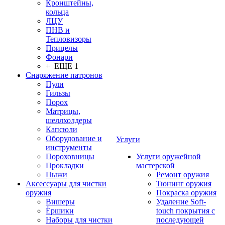
Кронштейны,
кольца
ЛЦУ
ПНВ и
Тепловизоры
Прицелы
Фонари
+ ЕЩЕ 1
Снаряжение патронов
Пули
Гильзы
Порох
Матрицы,
шеллхолдеры
Капсюли
Оборудование и
Услуги
инструменты
Пороховницы
Услуги оружейной
Прокладки
мастерской
Пыжи
Ремонт оружия
Аксессуары для чистки
Тюнинг оружия
оружия
Покраска оружия
Вишеры
Удаление Soft-
Ёршики
touch покрытия с
Наборы для чистки
последующей