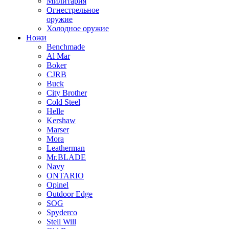
Милитария
Огнестрельное
оружие
Холодное оружие
Ножи
Benchmade
Al Mar
Boker
CJRB
Buck
City Brother
Cold Steel
Helle
Kershaw
Marser
Mora
Leatherman
Mr.BLADE
Navy
ONTARIO
Opinel
Outdoor Edge
SOG
Spyderco
Stell Will