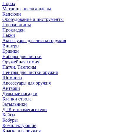
Порох
Матрицы, шеллхолдеры
Капсюли
Оборудование и инструменты
Пороховницы
Прокладки
Пыжи
Аксессуары для чистки оружия
Вишеры
Ёршики
Наборы для чистки
Оружейная химия
Патчи, Тампоны
Центры для чистки оружия
Шомпола
Аксессуары для оружия
Антабки
Дульные насадки
Бланки ствола
Затыльники
ДТК и пламегасители
Кейсы
Кобуры
Комплектующие
Краска для оружия