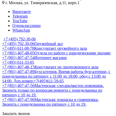
г. Москва, ул. Тимирязевская, д.11, корп.1
Вконтакте
Telegram
YouTube
Одноклассники
WhatsApp
+7 (495) 792-30-06
+7 (495) 792-30-06
Оружейный зал
+7 (495) 611-08-78
Консультант оружейного зала
+7 (901) 407-48-05
Отдела по работе с юридическими лицами
+7 (901) 407-47-54
Интернет магазин
+7 (495) 611-33-05
+7 (901) 407-48-15
Консультант не лицензионного зала
+7 (901) 407-47-89
Бухгалтерия. Время работы бухгалтерии, с
понедельника по пятницу, с 11:00 до 18:00, обед с 13:00 до
14:00. Доп.номер:+7(495)611-59-65
+7 (901) 407-47-56
Мастерская: слесарь/мастер-ложевщик.
Звонить только по вопросам ремонта с понедельника по
пятницу с 10 до 19.
+7 (901) 407-47-96
Мастерская: покраска и гравировка.
Звонить с понедельника по пятницу с 10 до 19.
Заказать звонок