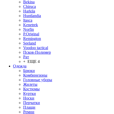
Bekina
Chiruсa
Harkila
Huntlandia
Itasca
Kenetrek
Norfin
P.Original
Remington
Seeland
Voodoo tactical
Псков-Полимер
Рат
+ ЕЩЕ 4
Одежда
Брюки
Комбинезоны
Головные уборы
Жилеты
Костюмы
Куртки
Носки
Перчатки
Плащи
Ремни