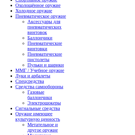
Охолощённое оружие
Холодное оружие
Пневматическое оружие
Аксессуары для
пневматических
винтовок
Баллончики
Пневматические
винтовки
Пневматические
пистолеты
Пульки и шарики
ММГ / Учебное оружие
Луки и арбалеты
Спецсредства
Средства самообороны
Газовые
баллончики
Электрошокеры
Сигнальные средства
Оружие имеющее
культурную ценность
Метательное и
другое оружие