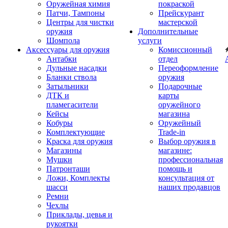
Оружейная химия
покраской
Патчи, Тампоны
Прейскурант
Центры для чистки
мастерской
оружия
Дополнительные
Шомпола
услуги
Аксессуары для оружия
Комиссионный
Антабки
отдел
Дульные насадки
Переоформление
Бланки ствола
оружия
Затыльники
Подарочные
ДТК и
карты
пламегасители
оружейного
Кейсы
магазина
Кобуры
Оружейный
Комплектующие
Trade-in
Краска для оружия
Выбор оружия в
Магазины
магазине:
Мушки
профессиональная
Патронташи
помощь и
Ложи, Комплекты
консультация от
шасси
наших продавцов
Ремни
Чехлы
Приклады, цевья и
рукоятки