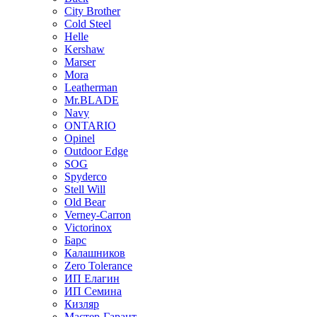
City Brother
Cold Steel
Helle
Kershaw
Marser
Mora
Leatherman
Mr.BLADE
Navy
ONTARIO
Opinel
Outdoor Edge
SOG
Spyderco
Stell Will
Old Bear
Verney-Carron
Victorinox
Барс
Калашников
Zero Tolerance
ИП Елагин
ИП Семина
Кизляр
Мастер-Гарант