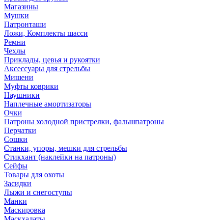
Магазины
Мушки
Патронташи
Ложи, Комплекты шасси
Ремни
Чехлы
Приклады, цевья и рукоятки
Аксессуары для стрельбы
Мишени
Муфты коврики
Наушники
Наплечные амортизаторы
Очки
Патроны холодной пристрелки, фальшпатроны
Перчатки
Сошки
Станки, упоры, мешки для стрельбы
Стикхант (наклейки на патроны)
Сейфы
Товары для охоты
Засидки
Лыжи и снегоступы
Манки
Маскировка
Маскхалаты