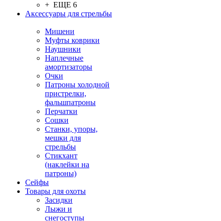
+ ЕЩЕ 6
Аксессуары для стрельбы
Мишени
Муфты коврики
Наушники
Наплечные
амортизаторы
Очки
Патроны холодной
пристрелки,
фальшпатроны
Перчатки
Сошки
Станки, упоры,
мешки для
стрельбы
Стикхант
(наклейки на
патроны)
Сейфы
Товары для охоты
Засидки
Лыжи и
снегоступы