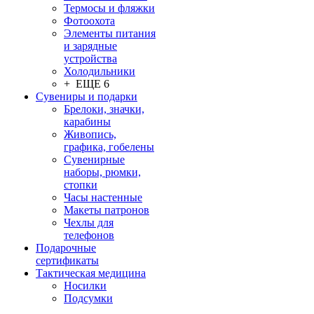
Термосы и фляжки
Фотоохота
Элементы питания
и зарядные
устройства
Холодильники
+ ЕЩЕ 6
Сувениры и подарки
Брелоки, значки,
карабины
Живопись,
графика, гобелены
Сувенирные
наборы, рюмки,
стопки
Часы настенные
Макеты патронов
Чехлы для
телефонов
Подарочные
сертификаты
Тактическая медицина
Носилки
Подсумки