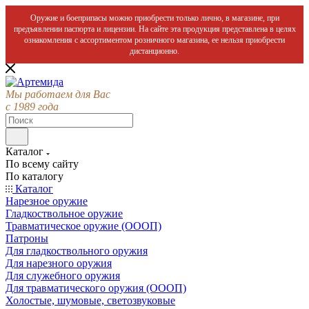
Оружие и боеприпасы можно приобрести только лично, в магазине, при
предъявлении паспорта и лицензии. На сайте эта продукция представлена в целях
ознакомления с ассортиментом розничного магазина, ее нельзя приобрести
дистанционно.
Мы работаем для Вас
с 1989 года
Каталог
По всему сайту
По каталогу
Каталог
Нарезное оружие
Гладкоствольное оружие
Травматическое оружие (ОООП)
Патроны
Для гладкоствольного оружия
Для нарезного оружия
Для служебного оружия
Для травматического оружия (ОООП)
Холостые, шумовые, светозвуковые