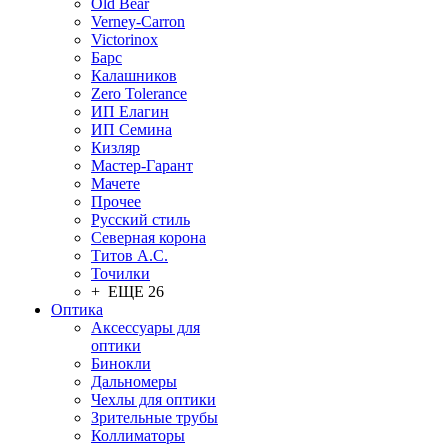
Old Bear
Verney-Carron
Victorinox
Барс
Калашников
Zero Tolerance
ИП Елагин
ИП Семина
Кизляр
Мастер-Гарант
Мачете
Прочее
Русский стиль
Северная корона
Титов А.С.
Точилки
+ ЕЩЕ 26
Оптика
Аксессуары для
оптики
Бинокли
Дальномеры
Чехлы для оптики
Зрительные трубы
Коллиматоры