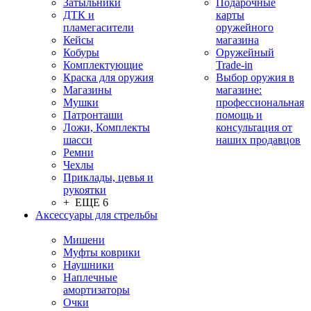
Затыльники
Подарочные
ДТК и
карты
пламегасители
оружейного
Кейсы
магазина
Кобуры
Оружейный
Комплектующие
Trade-in
Краска для оружия
Выбор оружия в
Магазины
магазине:
Мушки
профессиональная
Патронташи
помощь и
Ложи, Комплекты
консультация от
шасси
наших продавцов
Ремни
Чехлы
Приклады, цевья и
рукоятки
+ ЕЩЕ 6
Аксессуары для стрельбы
Мишени
Муфты коврики
Наушники
Наплечные
амортизаторы
Очки