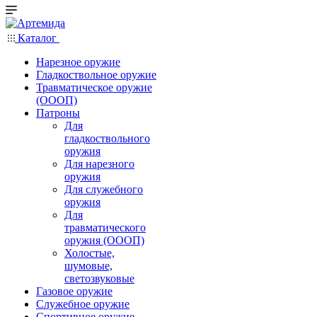
Каталог
Нарезное оружие
Гладкоствольное оружие
Травматическое оружие
(ОООП)
Патроны
Для
гладкоствольного
оружия
Для нарезного
оружия
Для служебного
оружия
Для
травматического
оружия (ОООП)
Холостые,
шумовые,
светозвуковые
Газовое оружие
Служебное оружие
Спортивное оружие