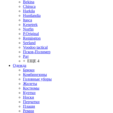
Bekina
Chiruсa
Harkila
Huntlandia
Itasca
Kenetrek
Norfin
P.Original
Remington
Seeland
Voodoo tactical
Псков-Полимер
Рат
+ ЕЩЕ 4
Одежда
Брюки
Комбинезоны
Головные уборы
Жилеты
Костюмы
Куртки
Носки
Перчатки
Плащи
Ремни