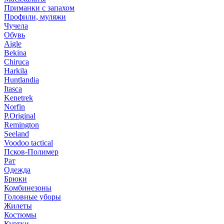
Приманки с запахом
Профили, муляжи
Чучела
Обувь
Aigle
Bekina
Chiruсa
Harkila
Huntlandia
Itasca
Kenetrek
Norfin
P.Original
Remington
Seeland
Voodoo tactical
Псков-Полимер
Рат
Одежда
Брюки
Комбинезоны
Головные уборы
Жилеты
Костюмы
Куртки