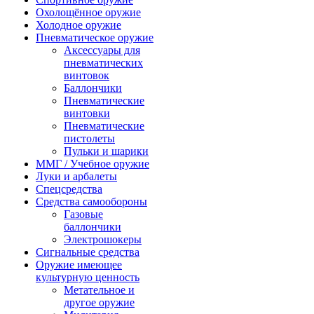
Охолощённое оружие
Холодное оружие
Пневматическое оружие
Аксессуары для
пневматических
винтовок
Баллончики
Пневматические
винтовки
Пневматические
пистолеты
Пульки и шарики
ММГ / Учебное оружие
Луки и арбалеты
Спецсредства
Средства самообороны
Газовые
баллончики
Электрошокеры
Сигнальные средства
Оружие имеющее
культурную ценность
Метательное и
другое оружие