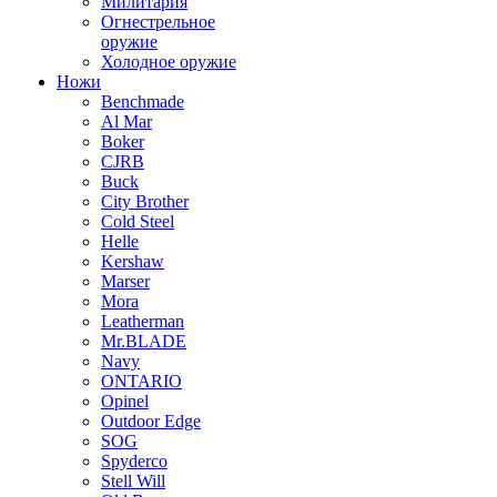
Милитария
Огнестрельное
оружие
Холодное оружие
Ножи
Benchmade
Al Mar
Boker
CJRB
Buck
City Brother
Cold Steel
Helle
Kershaw
Marser
Mora
Leatherman
Mr.BLADE
Navy
ONTARIO
Opinel
Outdoor Edge
SOG
Spyderco
Stell Will