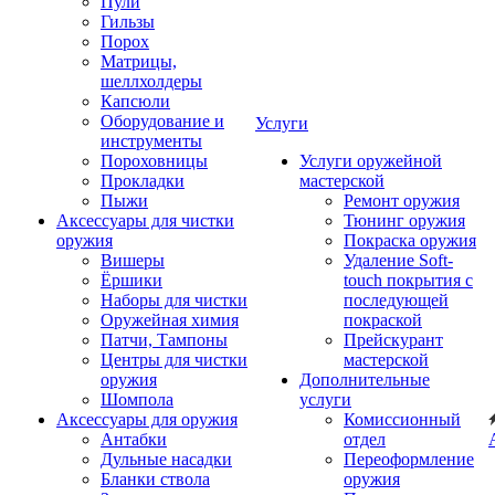
Пули
Гильзы
Порох
Матрицы,
шеллхолдеры
Капсюли
Оборудование и
Услуги
инструменты
Пороховницы
Услуги оружейной
Прокладки
мастерской
Пыжи
Ремонт оружия
Аксессуары для чистки
Тюнинг оружия
оружия
Покраска оружия
Вишеры
Удаление Soft-
Ёршики
touch покрытия с
Наборы для чистки
последующей
Оружейная химия
покраской
Патчи, Тампоны
Прейскурант
Центры для чистки
мастерской
оружия
Дополнительные
Шомпола
услуги
Аксессуары для оружия
Комиссионный
Антабки
отдел
Дульные насадки
Переоформление
Бланки ствола
оружия