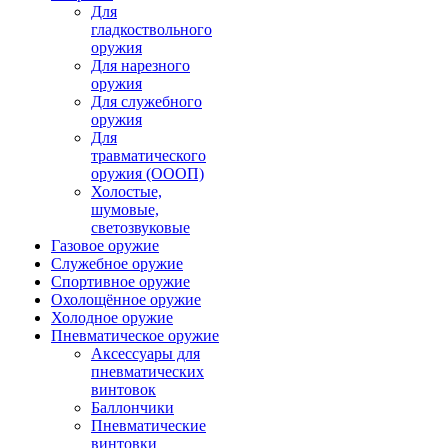
Для
гладкоствольного
оружия
Для нарезного
оружия
Для служебного
оружия
Для
травматического
оружия (ОООП)
Холостые,
шумовые,
светозвуковые
Газовое оружие
Служебное оружие
Спортивное оружие
Охолощённое оружие
Холодное оружие
Пневматическое оружие
Аксессуары для
пневматических
винтовок
Баллончики
Пневматические
винтовки