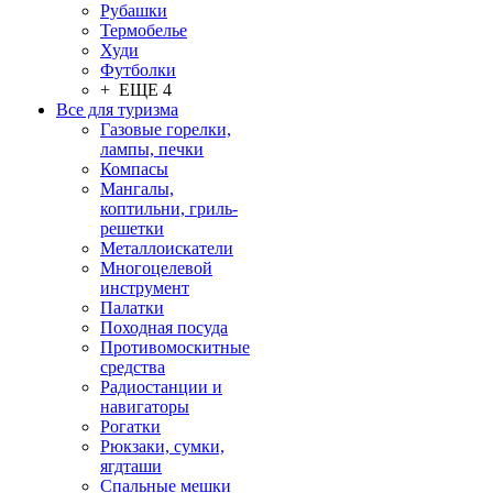
Рубашки
Термобелье
Худи
Футболки
+ ЕЩЕ 4
Все для туризма
Газовые горелки,
лампы, печки
Компасы
Мангалы,
коптильни, гриль-
решетки
Металлоискатели
Многоцелевой
инструмент
Палатки
Походная посуда
Противомоскитные
средства
Радиостанции и
навигаторы
Рогатки
Рюкзаки, сумки,
ягдташи
Спальные мешки