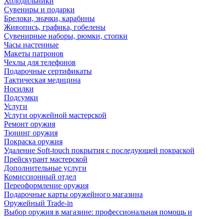
Холодильники
Сувениры и подарки
Брелоки, значки, карабины
Живопись, графика, гобелены
Сувенирные наборы, рюмки, стопки
Часы настенные
Макеты патронов
Чехлы для телефонов
Подарочные сертификаты
Тактическая медицина
Носилки
Подсумки
Услуги
Услуги оружейной мастерской
Ремонт оружия
Тюнинг оружия
Покраска оружия
Удаление Soft-touch покрытия с последующей покраской
Прейскурант мастерской
Дополнительные услуги
Комиссионный отдел
Переоформление оружия
Подарочные карты оружейного магазина
Оружейный Trade-in
Выбор оружия в магазине: профессиональная помощь и