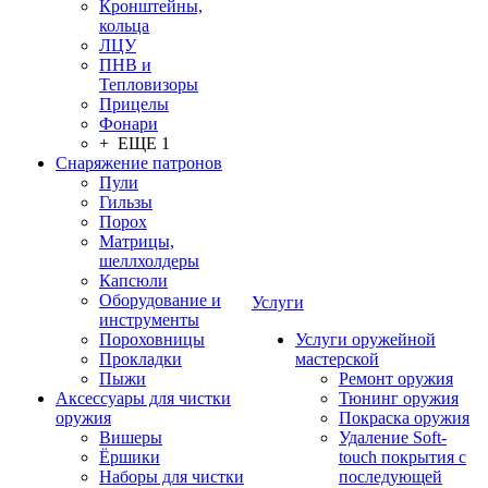
Кронштейны,
кольца
ЛЦУ
ПНВ и
Тепловизоры
Прицелы
Фонари
+ ЕЩЕ 1
Снаряжение патронов
Пули
Гильзы
Порох
Матрицы,
шеллхолдеры
Капсюли
Оборудование и
Услуги
инструменты
Пороховницы
Услуги оружейной
Прокладки
мастерской
Пыжи
Ремонт оружия
Аксессуары для чистки
Тюнинг оружия
оружия
Покраска оружия
Вишеры
Удаление Soft-
Ёршики
touch покрытия с
Наборы для чистки
последующей