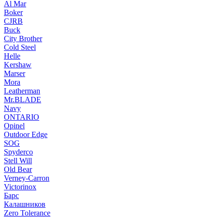
Al Mar
Boker
CJRB
Buck
City Brother
Cold Steel
Helle
Kershaw
Marser
Mora
Leatherman
Mr.BLADE
Navy
ONTARIO
Opinel
Outdoor Edge
SOG
Spyderco
Stell Will
Old Bear
Verney-Carron
Victorinox
Барс
Калашников
Zero Tolerance