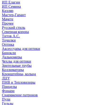
ИП Елагин
ИП Семина
Кизляр
Мастер-Гарант
Мачете
Прочее
Русский стиль
Северная корона
Титов А.С.
Точилки
Оптика
Аксессуары для оптики
Бинокли
Дальномеры
Чехлы для оптики
Зрительные трубы
Коллиматоры
Кронштейны, кольца
ЛЦУ
ПНВ и Тепловизоры
Прицелы
Фонари
Снаряжение патронов
Пули
Гильзы