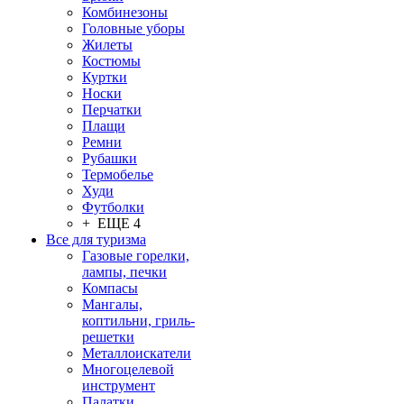
Комбинезоны
Головные уборы
Жилеты
Костюмы
Куртки
Носки
Перчатки
Плащи
Ремни
Рубашки
Термобелье
Худи
Футболки
+ ЕЩЕ 4
Все для туризма
Газовые горелки,
лампы, печки
Компасы
Мангалы,
коптильни, гриль-
решетки
Металлоискатели
Многоцелевой
инструмент
Палатки