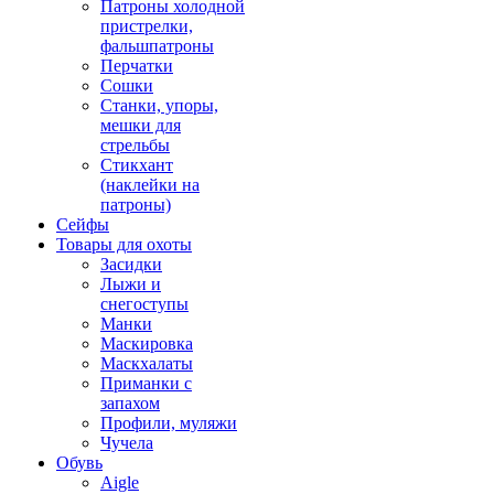
Патроны холодной
пристрелки,
фальшпатроны
Перчатки
Сошки
Станки, упоры,
мешки для
стрельбы
Стикхант
(наклейки на
патроны)
Сейфы
Товары для охоты
Засидки
Лыжи и
снегоступы
Манки
Маскировка
Маскхалаты
Приманки с
запахом
Профили, муляжи
Чучела
Обувь
Aigle