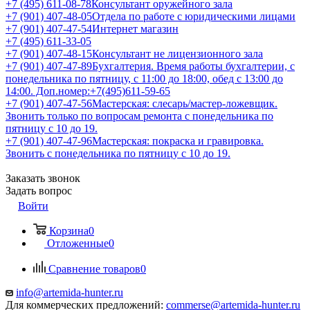
+7 (495) 611-08-78
Консультант оружейного зала
+7 (901) 407-48-05
Отдела по работе с юридическими лицами
+7 (901) 407-47-54
Интернет магазин
+7 (495) 611-33-05
+7 (901) 407-48-15
Консультант не лицензионного зала
+7 (901) 407-47-89
Бухгалтерия. Время работы бухгалтерии, с
понедельника по пятницу, с 11:00 до 18:00, обед с 13:00 до
14:00. Доп.номер:+7(495)611-59-65
+7 (901) 407-47-56
Мастерская: слесарь/мастер-ложевщик.
Звонить только по вопросам ремонта с понедельника по
пятницу с 10 до 19.
+7 (901) 407-47-96
Мастерская: покраска и гравировка.
Звонить с понедельника по пятницу с 10 до 19.
Заказать звонок
Задать вопрос
Войти
Корзина
0
Отложенные
0
Сравнение товаров
0
info@artemida-hunter.ru
Для коммерческих предложений:
commerse@artemida-hunter.ru