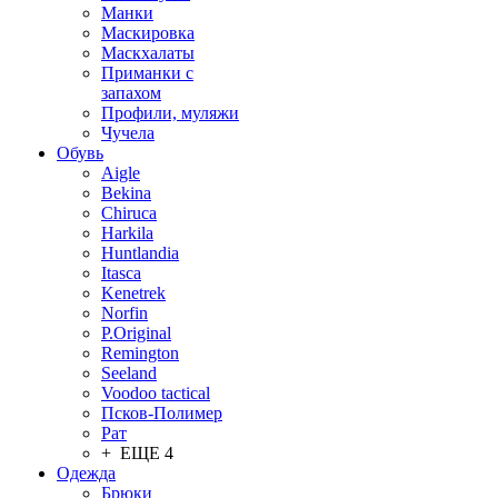
Манки
Маскировка
Маскхалаты
Приманки с
запахом
Профили, муляжи
Чучела
Обувь
Aigle
Bekina
Chiruсa
Harkila
Huntlandia
Itasca
Kenetrek
Norfin
P.Original
Remington
Seeland
Voodoo tactical
Псков-Полимер
Рат
+ ЕЩЕ 4
Одежда
Брюки