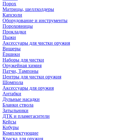
Порох
Матрицы, шеллхолдеры
Капсюли
Оборудование и инструменты
Пороховницы
Прокладки
Пыжи
Аксессуары для чистки оружия
Вишеры
Ёршики
Наборы для чистки
Оружейная химия
Патчи, Тампоны
Центры для чистки оружия
Шомпола
Аксессуары для оружия
Антабки
Дульные насадки
Бланки ствола
Затыльники
ДТК и пламегасители
Кейсы
Кобуры
Комплектующие
Краска для оружия