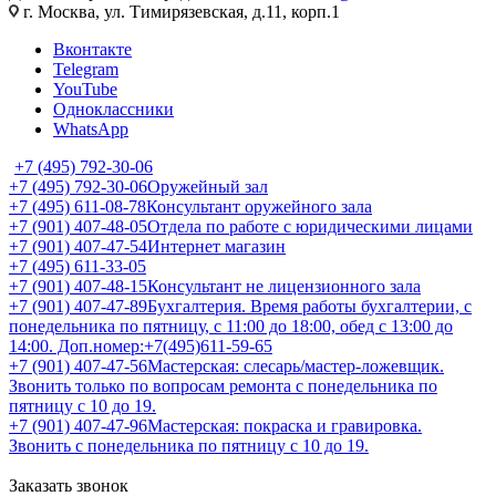
г. Москва, ул. Тимирязевская, д.11, корп.1
Вконтакте
Telegram
YouTube
Одноклассники
WhatsApp
+7 (495) 792-30-06
+7 (495) 792-30-06
Оружейный зал
+7 (495) 611-08-78
Консультант оружейного зала
+7 (901) 407-48-05
Отдела по работе с юридическими лицами
+7 (901) 407-47-54
Интернет магазин
+7 (495) 611-33-05
+7 (901) 407-48-15
Консультант не лицензионного зала
+7 (901) 407-47-89
Бухгалтерия. Время работы бухгалтерии, с
понедельника по пятницу, с 11:00 до 18:00, обед с 13:00 до
14:00. Доп.номер:+7(495)611-59-65
+7 (901) 407-47-56
Мастерская: слесарь/мастер-ложевщик.
Звонить только по вопросам ремонта с понедельника по
пятницу с 10 до 19.
+7 (901) 407-47-96
Мастерская: покраска и гравировка.
Звонить с понедельника по пятницу с 10 до 19.
Заказать звонок