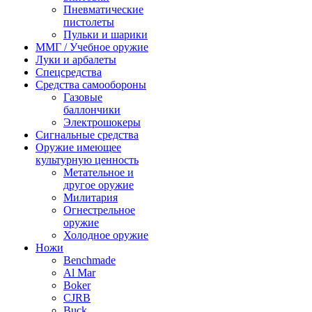
Пневматические
пистолеты
Пульки и шарики
ММГ / Учебное оружие
Луки и арбалеты
Спецсредства
Средства самообороны
Газовые
баллончики
Электрошокеры
Сигнальные средства
Оружие имеющее
культурную ценность
Метательное и
другое оружие
Милитария
Огнестрельное
оружие
Холодное оружие
Ножи
Benchmade
Al Mar
Boker
CJRB
Buck