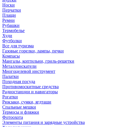
Носки
Перчатки
Плащи
Ремни
Рубашки
Термобелье
Худи
Футболки
Все для туризма
Газовые горелки, лампы, печки
Компасы
Мангалы, коптильни, гриль-решетки
Металлоискатели
Многоцелевой инструмент
Палатки
Походная посуда
Противомоскитные средства
Радиостанции и навигаторы
Рогатки
Рюкзаки, сумки, ягдташи
Спальные мешки
Термосы и фляжки
Фотоохота
Элементы питания и зарядные устройства