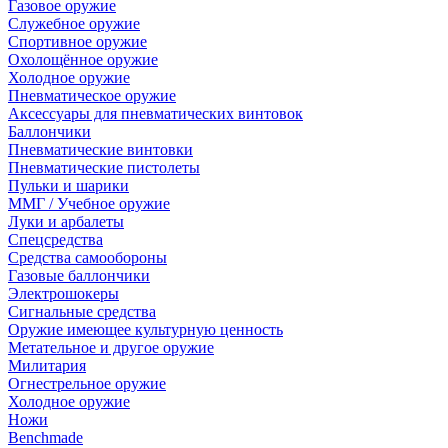
Газовое оружие
Служебное оружие
Спортивное оружие
Охолощённое оружие
Холодное оружие
Пневматическое оружие
Аксессуары для пневматических винтовок
Баллончики
Пневматические винтовки
Пневматические пистолеты
Пульки и шарики
ММГ / Учебное оружие
Луки и арбалеты
Спецсредства
Средства самообороны
Газовые баллончики
Электрошокеры
Сигнальные средства
Оружие имеющее культурную ценность
Метательное и другое оружие
Милитария
Огнестрельное оружие
Холодное оружие
Ножи
Benchmade