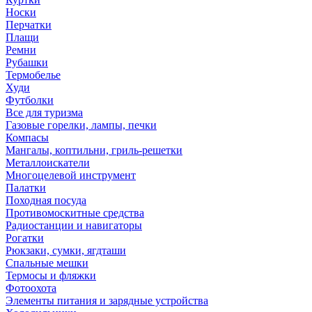
Носки
Перчатки
Плащи
Ремни
Рубашки
Термобелье
Худи
Футболки
Все для туризма
Газовые горелки, лампы, печки
Компасы
Мангалы, коптильни, гриль-решетки
Металлоискатели
Многоцелевой инструмент
Палатки
Походная посуда
Противомоскитные средства
Радиостанции и навигаторы
Рогатки
Рюкзаки, сумки, ягдташи
Спальные мешки
Термосы и фляжки
Фотоохота
Элементы питания и зарядные устройства