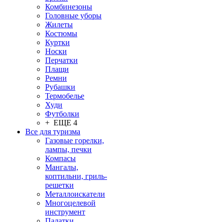
Комбинезоны
Головные уборы
Жилеты
Костюмы
Куртки
Носки
Перчатки
Плащи
Ремни
Рубашки
Термобелье
Худи
Футболки
+ ЕЩЕ 4
Все для туризма
Газовые горелки,
лампы, печки
Компасы
Мангалы,
коптильни, гриль-
решетки
Металлоискатели
Многоцелевой
инструмент
Палатки