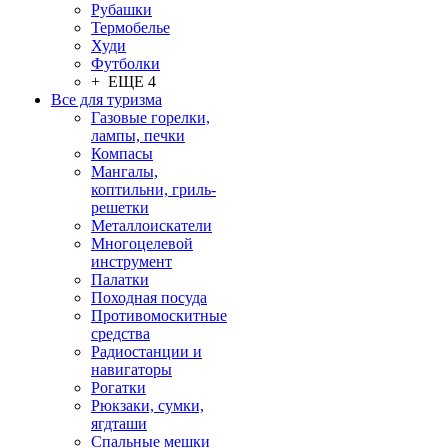
Рубашки
Термобелье
Худи
Футболки
+ ЕЩЕ 4
Все для туризма
Газовые горелки,
лампы, печки
Компасы
Мангалы,
коптильни, гриль-
решетки
Металлоискатели
Многоцелевой
инструмент
Палатки
Походная посуда
Противомоскитные
средства
Радиостанции и
навигаторы
Рогатки
Рюкзаки, сумки,
ягдташи
Спальные мешки