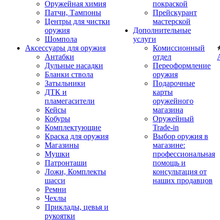
Оружейная химия
покраской
Патчи, Тампоны
Прейскурант
Центры для чистки
мастерской
оружия
Дополнительные
Шомпола
услуги
Аксессуары для оружия
Комиссионный
Антабки
отдел
Дульные насадки
Переоформление
Бланки ствола
оружия
Затыльники
Подарочные
ДТК и
карты
пламегасители
оружейного
Кейсы
магазина
Кобуры
Оружейный
Комплектующие
Trade-in
Краска для оружия
Выбор оружия в
Магазины
магазине:
Мушки
профессиональная
Патронташи
помощь и
Ложи, Комплекты
консультация от
шасси
наших продавцов
Ремни
Чехлы
Приклады, цевья и
рукоятки