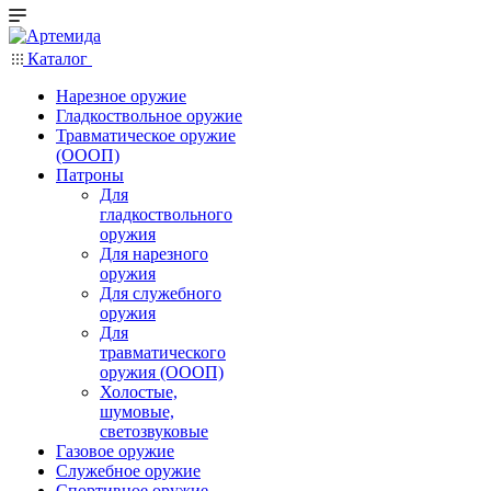
Каталог
Нарезное оружие
Гладкоствольное оружие
Травматическое оружие
(ОООП)
Патроны
Для
гладкоствольного
оружия
Для нарезного
оружия
Для служебного
оружия
Для
травматического
оружия (ОООП)
Холостые,
шумовые,
светозвуковые
Газовое оружие
Служебное оружие
Спортивное оружие