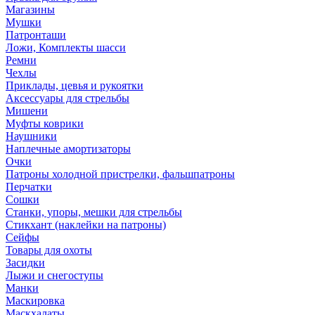
Магазины
Мушки
Патронташи
Ложи, Комплекты шасси
Ремни
Чехлы
Приклады, цевья и рукоятки
Аксессуары для стрельбы
Мишени
Муфты коврики
Наушники
Наплечные амортизаторы
Очки
Патроны холодной пристрелки, фальшпатроны
Перчатки
Сошки
Станки, упоры, мешки для стрельбы
Стикхант (наклейки на патроны)
Сейфы
Товары для охоты
Засидки
Лыжи и снегоступы
Манки
Маскировка
Маскхалаты