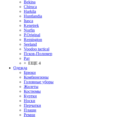
Bekina
Chiruсa
Harkila
Huntlandia
Itasca
Kenetrek
Norfin
P.Original
Remington
Seeland
Voodoo tactical
Псков-Полимер
Рат
+ ЕЩЕ 4
Одежда
Брюки
Комбинезоны
Головные уборы
Жилеты
Костюмы
Куртки
Носки
Перчатки
Плащи
Ремни