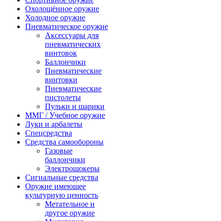
Охолощённое оружие
Холодное оружие
Пневматическое оружие
Аксессуары для
пневматических
винтовок
Баллончики
Пневматические
винтовки
Пневматические
пистолеты
Пульки и шарики
ММГ / Учебное оружие
Луки и арбалеты
Спецсредства
Средства самообороны
Газовые
баллончики
Электрошокеры
Сигнальные средства
Оружие имеющее
культурную ценность
Метательное и
другое оружие