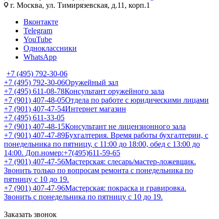
г. Москва, ул. Тимирязевская, д.11, корп.1
Вконтакте
Telegram
YouTube
Одноклассники
WhatsApp
+7 (495) 792-30-06
+7 (495) 792-30-06
Оружейный зал
+7 (495) 611-08-78
Консультант оружейного зала
+7 (901) 407-48-05
Отдела по работе с юридическими лицами
+7 (901) 407-47-54
Интернет магазин
+7 (495) 611-33-05
+7 (901) 407-48-15
Консультант не лицензионного зала
+7 (901) 407-47-89
Бухгалтерия. Время работы бухгалтерии, с
понедельника по пятницу, с 11:00 до 18:00, обед с 13:00 до
14:00. Доп.номер:+7(495)611-59-65
+7 (901) 407-47-56
Мастерская: слесарь/мастер-ложевщик.
Звонить только по вопросам ремонта с понедельника по
пятницу с 10 до 19.
+7 (901) 407-47-96
Мастерская: покраска и гравировка.
Звонить с понедельника по пятницу с 10 до 19.
Заказать звонок