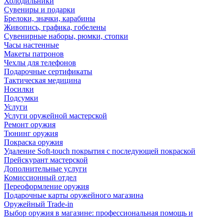
Холодильники
Сувениры и подарки
Брелоки, значки, карабины
Живопись, графика, гобелены
Сувенирные наборы, рюмки, стопки
Часы настенные
Макеты патронов
Чехлы для телефонов
Подарочные сертификаты
Тактическая медицина
Носилки
Подсумки
Услуги
Услуги оружейной мастерской
Ремонт оружия
Тюнинг оружия
Покраска оружия
Удаление Soft-touch покрытия с последующей покраской
Прейскурант мастерской
Дополнительные услуги
Комиссионный отдел
Переоформление оружия
Подарочные карты оружейного магазина
Оружейный Trade-in
Выбор оружия в магазине: профессиональная помощь и