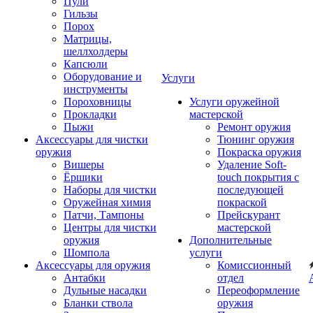
Пули
Гильзы
Порох
Матрицы,
шеллхолдеры
Капсюли
Оборудование и
Услуги
инструменты
Пороховницы
Услуги оружейной
Прокладки
мастерской
Пыжи
Ремонт оружия
Аксессуары для чистки
Тюнинг оружия
оружия
Покраска оружия
Вишеры
Удаление Soft-
Ёршики
touch покрытия с
Наборы для чистки
последующей
Оружейная химия
покраской
Патчи, Тампоны
Прейскурант
Центры для чистки
мастерской
оружия
Дополнительные
Шомпола
услуги
Аксессуары для оружия
Комиссионный
Антабки
отдел
Дульные насадки
Переоформление
Бланки ствола
оружия