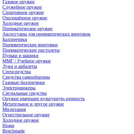
Газовое оружие
Служебное оружие
Спортивное оружие
Охолощённое оружие
Холодное оружие
Пневматическое оружие
Аксессуары для пневматических винтовок
Баллончики
Пневматические винтовки
Пневматические пистолеты
Пульки и шарики
ММГ / Учебное оружие
Луки и арбалеты
Спецсредства
Средства самообороны
Газовые баллончики
Электрошокеры
Сигнальные средства
Оружие имеющее культурную ценность
Метательное и другое оружие
Милитария
Огнестрельное оружие
Холодное оружие
Ножи
Benchmade