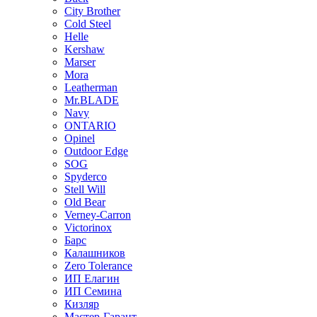
City Brother
Cold Steel
Helle
Kershaw
Marser
Mora
Leatherman
Mr.BLADE
Navy
ONTARIO
Opinel
Outdoor Edge
SOG
Spyderco
Stell Will
Old Bear
Verney-Carron
Victorinox
Барс
Калашников
Zero Tolerance
ИП Елагин
ИП Семина
Кизляр
Мастер-Гарант