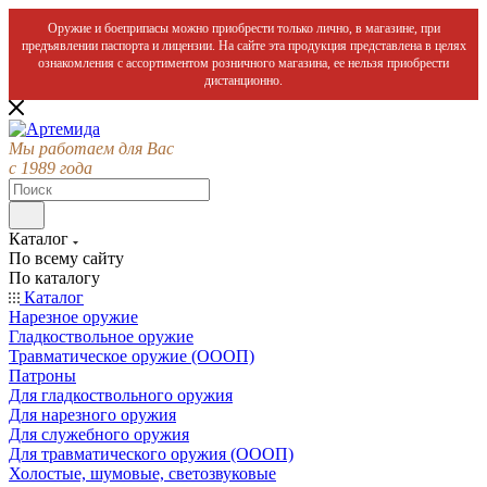
Оружие и боеприпасы можно приобрести только лично, в магазине, при
предъявлении паспорта и лицензии. На сайте эта продукция представлена в целях
ознакомления с ассортиментом розничного магазина, ее нельзя приобрести
дистанционно.
Мы работаем для Вас
с 1989 года
Каталог
По всему сайту
По каталогу
Каталог
Нарезное оружие
Гладкоствольное оружие
Травматическое оружие (ОООП)
Патроны
Для гладкоствольного оружия
Для нарезного оружия
Для служебного оружия
Для травматического оружия (ОООП)
Холостые, шумовые, светозвуковые