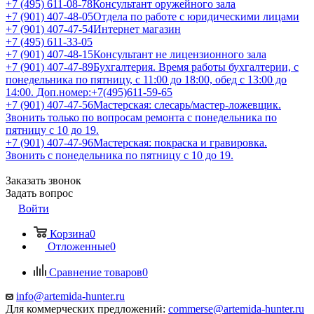
+7 (495) 611-08-78
Консультант оружейного зала
+7 (901) 407-48-05
Отдела по работе с юридическими лицами
+7 (901) 407-47-54
Интернет магазин
+7 (495) 611-33-05
+7 (901) 407-48-15
Консультант не лицензионного зала
+7 (901) 407-47-89
Бухгалтерия. Время работы бухгалтерии, с
понедельника по пятницу, с 11:00 до 18:00, обед с 13:00 до
14:00. Доп.номер:+7(495)611-59-65
+7 (901) 407-47-56
Мастерская: слесарь/мастер-ложевщик.
Звонить только по вопросам ремонта с понедельника по
пятницу с 10 до 19.
+7 (901) 407-47-96
Мастерская: покраска и гравировка.
Звонить с понедельника по пятницу с 10 до 19.
Заказать звонок
Задать вопрос
Войти
Корзина
0
Отложенные
0
Сравнение товаров
0
info@artemida-hunter.ru
Для коммерческих предложений:
commerse@artemida-hunter.ru