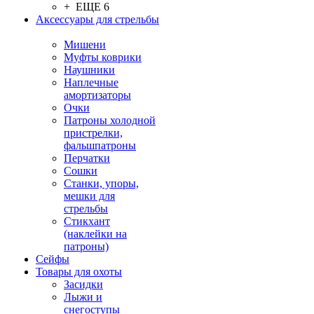
+ ЕЩЕ 6
Аксессуары для стрельбы
Мишени
Муфты коврики
Наушники
Наплечные
амортизаторы
Очки
Патроны холодной
пристрелки,
фальшпатроны
Перчатки
Сошки
Станки, упоры,
мешки для
стрельбы
Стикхант
(наклейки на
патроны)
Сейфы
Товары для охоты
Засидки
Лыжи и
снегоступы