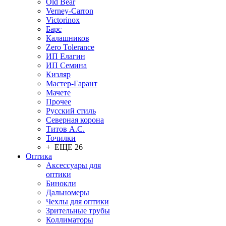
Old Bear
Verney-Carron
Victorinox
Барс
Калашников
Zero Tolerance
ИП Елагин
ИП Семина
Кизляр
Мастер-Гарант
Мачете
Прочее
Русский стиль
Северная корона
Титов А.С.
Точилки
+ ЕЩЕ 26
Оптика
Аксессуары для
оптики
Бинокли
Дальномеры
Чехлы для оптики
Зрительные трубы
Коллиматоры