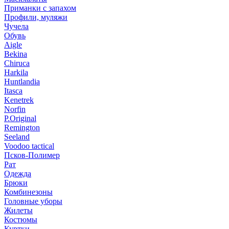
Приманки с запахом
Профили, муляжи
Чучела
Обувь
Aigle
Bekina
Chiruсa
Harkila
Huntlandia
Itasca
Kenetrek
Norfin
P.Original
Remington
Seeland
Voodoo tactical
Псков-Полимер
Рат
Одежда
Брюки
Комбинезоны
Головные уборы
Жилеты
Костюмы
Куртки