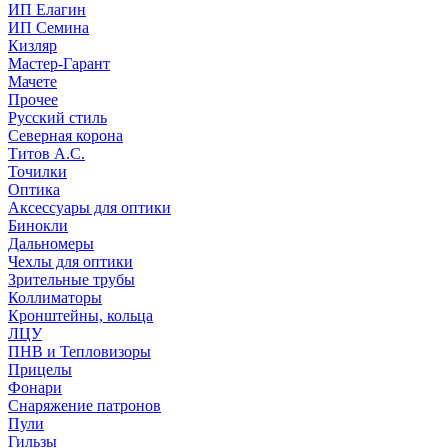
ИП Елагин
ИП Семина
Кизляр
Мастер-Гарант
Мачете
Прочее
Русский стиль
Северная корона
Титов А.С.
Точилки
Оптика
Аксессуары для оптики
Бинокли
Дальномеры
Чехлы для оптики
Зрительные трубы
Коллиматоры
Кронштейны, кольца
ЛЦУ
ПНВ и Тепловизоры
Прицелы
Фонари
Снаряжение патронов
Пули
Гильзы