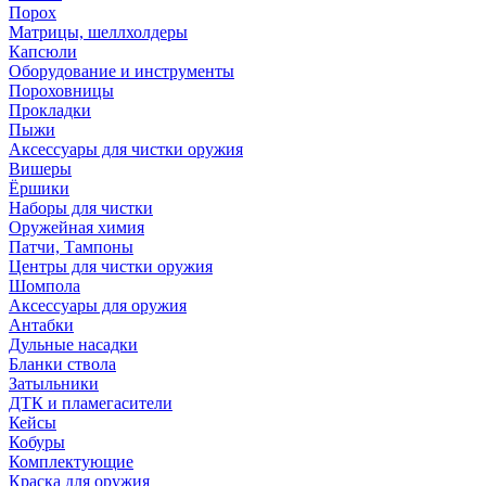
Порох
Матрицы, шеллхолдеры
Капсюли
Оборудование и инструменты
Пороховницы
Прокладки
Пыжи
Аксессуары для чистки оружия
Вишеры
Ёршики
Наборы для чистки
Оружейная химия
Патчи, Тампоны
Центры для чистки оружия
Шомпола
Аксессуары для оружия
Антабки
Дульные насадки
Бланки ствола
Затыльники
ДТК и пламегасители
Кейсы
Кобуры
Комплектующие
Краска для оружия