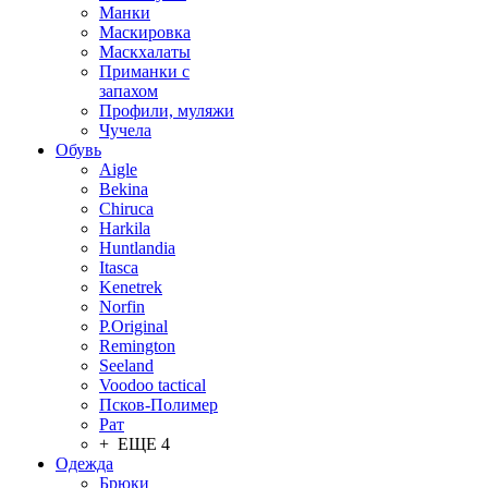
Манки
Маскировка
Маскхалаты
Приманки с
запахом
Профили, муляжи
Чучела
Обувь
Aigle
Bekina
Chiruсa
Harkila
Huntlandia
Itasca
Kenetrek
Norfin
P.Original
Remington
Seeland
Voodoo tactical
Псков-Полимер
Рат
+ ЕЩЕ 4
Одежда
Брюки