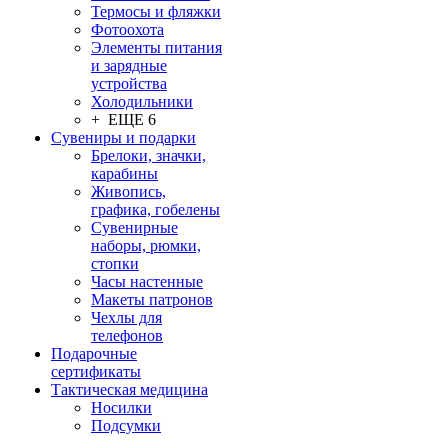
Термосы и фляжки
Фотоохота
Элементы питания
и зарядные
устройства
Холодильники
+ ЕЩЕ 6
Сувениры и подарки
Брелоки, значки,
карабины
Живопись,
графика, гобелены
Сувенирные
наборы, рюмки,
стопки
Часы настенные
Макеты патронов
Чехлы для
телефонов
Подарочные
сертификаты
Тактическая медицина
Носилки
Подсумки