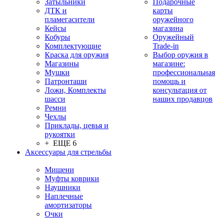
Затыльники
Подарочные
ДТК и
карты
пламегасители
оружейного
Кейсы
магазина
Кобуры
Оружейный
Комплектующие
Trade-in
Краска для оружия
Выбор оружия в
Магазины
магазине:
Мушки
профессиональная
Патронташи
помощь и
Ложи, Комплекты
консультация от
шасси
наших продавцов
Ремни
Чехлы
Приклады, цевья и
рукоятки
+ ЕЩЕ 6
Аксессуары для стрельбы
Мишени
Муфты коврики
Наушники
Наплечные
амортизаторы
Очки