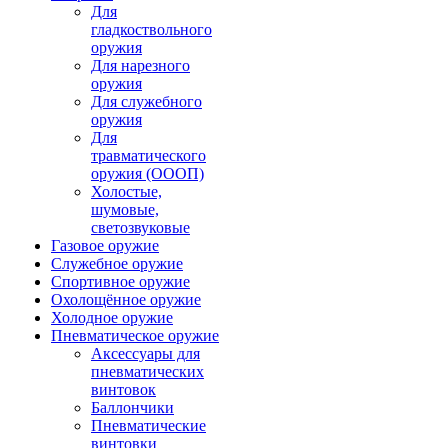
Для
гладкоствольного
оружия
Для нарезного
оружия
Для служебного
оружия
Для
травматического
оружия (ОООП)
Холостые,
шумовые,
светозвуковые
Газовое оружие
Служебное оружие
Спортивное оружие
Охолощённое оружие
Холодное оружие
Пневматическое оружие
Аксессуары для
пневматических
винтовок
Баллончики
Пневматические
винтовки