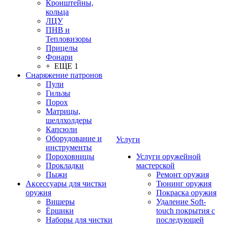
Кронштейны,
кольца
ЛЦУ
ПНВ и
Тепловизоры
Прицелы
Фонари
+ ЕЩЕ 1
Снаряжение патронов
Пули
Гильзы
Порох
Матрицы,
шеллхолдеры
Капсюли
Оборудование и
Услуги
инструменты
Пороховницы
Услуги оружейной
Прокладки
мастерской
Пыжи
Ремонт оружия
Аксессуары для чистки
Тюнинг оружия
оружия
Покраска оружия
Вишеры
Удаление Soft-
Ёршики
touch покрытия с
Наборы для чистки
последующей