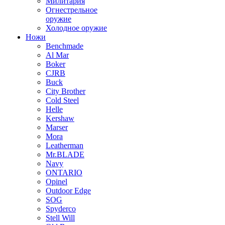
Милитария
Огнестрельное
оружие
Холодное оружие
Ножи
Benchmade
Al Mar
Boker
CJRB
Buck
City Brother
Cold Steel
Helle
Kershaw
Marser
Mora
Leatherman
Mr.BLADE
Navy
ONTARIO
Opinel
Outdoor Edge
SOG
Spyderco
Stell Will