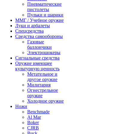
Пневматические
пистолеты
Пульки и шарики
ММГ / Учебное оружие
Луки и арбалеты
Спецсредства
Средства самообороны
Газовые
баллончики
Электрошокеры
Сигнальные средства
Оружие имеющее
культурную ценность
Метательное и
другое оружие
Милитария
Огнестрельное
оружие
Холодное оружие
Ножи
Benchmade
Al Mar
Boker
CJRB
Buck