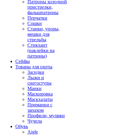
Патроны холодной
пристрелки,
фальшпатроны
Перчатки
Сошки
Станки, упоры,
мешки для
стрельбы
Стикхант
(наклейки на
патроны)
Сейфы
Товары для охоты
Засидки
Лыжи и
снегоступы
Манки
Маскировка
Маскхалаты
Приманки с
запахом
Профили, муляжи
Чучела
Обувь
Aigle