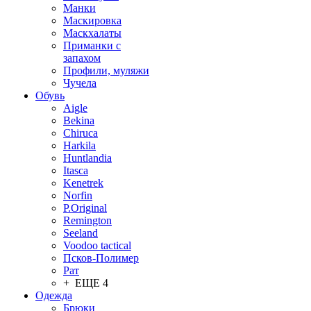
Манки
Маскировка
Маскхалаты
Приманки с
запахом
Профили, муляжи
Чучела
Обувь
Aigle
Bekina
Chiruсa
Harkila
Huntlandia
Itasca
Kenetrek
Norfin
P.Original
Remington
Seeland
Voodoo tactical
Псков-Полимер
Рат
+ ЕЩЕ 4
Одежда
Брюки