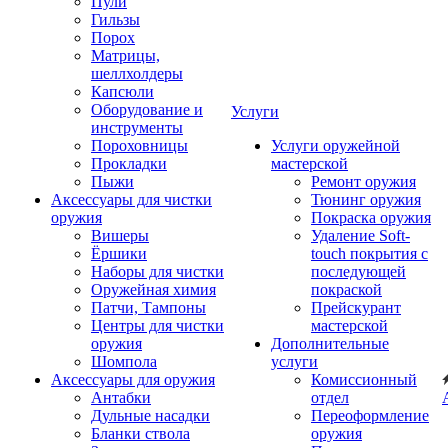
Пули
Гильзы
Порох
Матрицы,
шеллхолдеры
Капсюли
Оборудование и
Услуги
инструменты
Пороховницы
Услуги оружейной
Прокладки
мастерской
Пыжи
Ремонт оружия
Аксессуары для чистки
Тюнинг оружия
оружия
Покраска оружия
Вишеры
Удаление Soft-
Ёршики
touch покрытия с
Наборы для чистки
последующей
Оружейная химия
покраской
Патчи, Тампоны
Прейскурант
Центры для чистки
мастерской
оружия
Дополнительные
Шомпола
услуги
Аксессуары для оружия
Комиссионный
Антабки
отдел
Дульные насадки
Переоформление
Бланки ствола
оружия