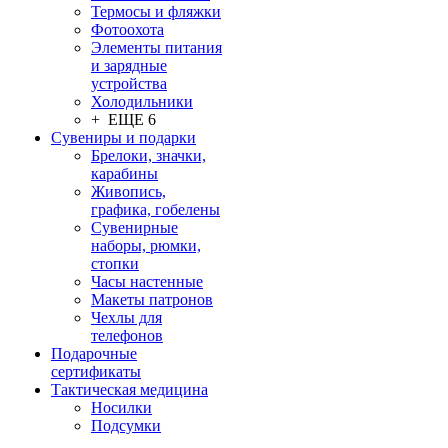
Термосы и фляжки
Фотоохота
Элементы питания
и зарядные
устройства
Холодильники
+ ЕЩЕ 6
Сувениры и подарки
Брелоки, значки,
карабины
Живопись,
графика, гобелены
Сувенирные
наборы, рюмки,
стопки
Часы настенные
Макеты патронов
Чехлы для
телефонов
Подарочные
сертификаты
Тактическая медицина
Носилки
Подсумки