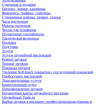
Холодильники
Сувениры и подарки
Брелоки, значки, карабины
Живопись, графика, гобелены
Сувенирные наборы, рюмки, стопки
Часы настенные
Макеты патронов
Чехлы для телефонов
Подарочные сертификаты
Тактическая медицина
Носилки
Подсумки
Услуги
Услуги оружейной мастерской
Ремонт оружия
Тюнинг оружия
Покраска оружия
Удаление Soft-touch покрытия с последующей покраской
Прейскурант мастерской
Дополнительные услуги
Комиссионный отдел
Переоформление оружия
Подарочные карты оружейного магазина
Оружейный Trade-in
Выбор оружия в магазине: профессиональная помощь и