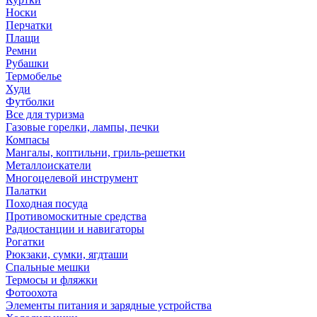
Носки
Перчатки
Плащи
Ремни
Рубашки
Термобелье
Худи
Футболки
Все для туризма
Газовые горелки, лампы, печки
Компасы
Мангалы, коптильни, гриль-решетки
Металлоискатели
Многоцелевой инструмент
Палатки
Походная посуда
Противомоскитные средства
Радиостанции и навигаторы
Рогатки
Рюкзаки, сумки, ягдташи
Спальные мешки
Термосы и фляжки
Фотоохота
Элементы питания и зарядные устройства