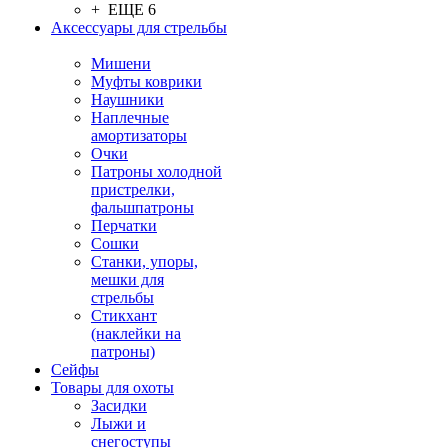
+ ЕЩЕ 6
Аксессуары для стрельбы
Мишени
Муфты коврики
Наушники
Наплечные
амортизаторы
Очки
Патроны холодной
пристрелки,
фальшпатроны
Перчатки
Сошки
Станки, упоры,
мешки для
стрельбы
Стикхант
(наклейки на
патроны)
Сейфы
Товары для охоты
Засидки
Лыжи и
снегоступы