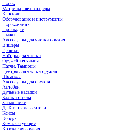
Порох
Матрицы, шеллхолдеры
Капсюли
Оборудование и инструменты
Пороховницы
Прокладки
Пыжи
Аксессуары для чистки оружия
Вишеры
Ёршики
Наборы для чистки
Оружейная химия
Патчи, Тампоны
Центры для чистки оружия
Шомпола
Аксессуары для оружия
Антабки
Дульные насадки
Бланки ствола
Затыльники
ДТК и пламегасители
Кейсы
Кобуры
Комплектующие
Краска для оружия