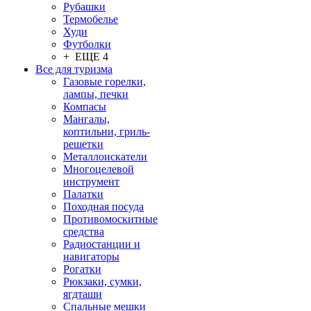
Рубашки
Термобелье
Худи
Футболки
+ ЕЩЕ 4
Все для туризма
Газовые горелки,
лампы, печки
Компасы
Мангалы,
коптильни, гриль-
решетки
Металлоискатели
Многоцелевой
инструмент
Палатки
Походная посуда
Противомоскитные
средства
Радиостанции и
навигаторы
Рогатки
Рюкзаки, сумки,
ягдташи
Спальные мешки