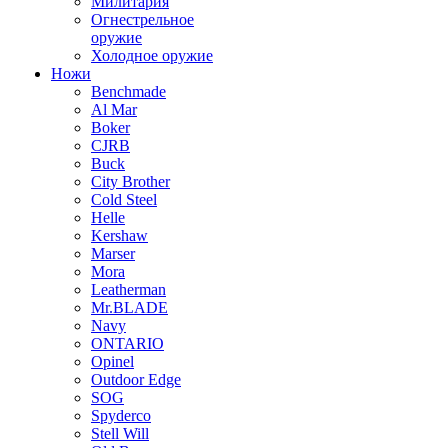
Милитария
Огнестрельное
оружие
Холодное оружие
Ножи
Benchmade
Al Mar
Boker
CJRB
Buck
City Brother
Cold Steel
Helle
Kershaw
Marser
Mora
Leatherman
Mr.BLADE
Navy
ONTARIO
Opinel
Outdoor Edge
SOG
Spyderco
Stell Will