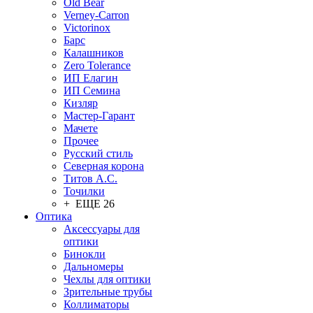
Old Bear
Verney-Carron
Victorinox
Барс
Калашников
Zero Tolerance
ИП Елагин
ИП Семина
Кизляр
Мастер-Гарант
Мачете
Прочее
Русский стиль
Северная корона
Титов А.С.
Точилки
+ ЕЩЕ 26
Оптика
Аксессуары для
оптики
Бинокли
Дальномеры
Чехлы для оптики
Зрительные трубы
Коллиматоры