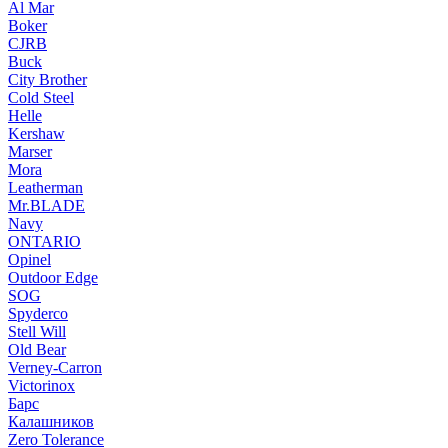
Al Mar
Boker
CJRB
Buck
City Brother
Cold Steel
Helle
Kershaw
Marser
Mora
Leatherman
Mr.BLADE
Navy
ONTARIO
Opinel
Outdoor Edge
SOG
Spyderco
Stell Will
Old Bear
Verney-Carron
Victorinox
Барс
Калашников
Zero Tolerance