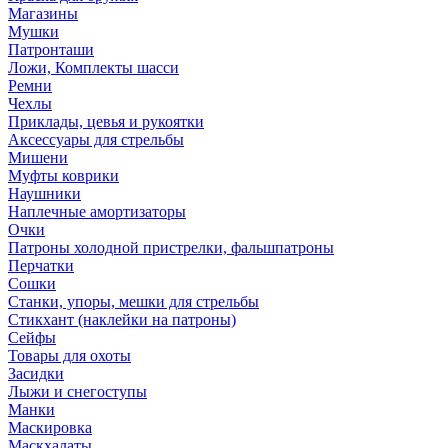
Магазины
Мушки
Патронташи
Ложи, Комплекты шасси
Ремни
Чехлы
Приклады, цевья и рукоятки
Аксессуары для стрельбы
Мишени
Муфты коврики
Наушники
Наплечные амортизаторы
Очки
Патроны холодной пристрелки, фальшпатроны
Перчатки
Сошки
Станки, упоры, мешки для стрельбы
Стикхант (наклейки на патроны)
Сейфы
Товары для охоты
Засидки
Лыжи и снегоступы
Манки
Маскировка
Маскхалаты