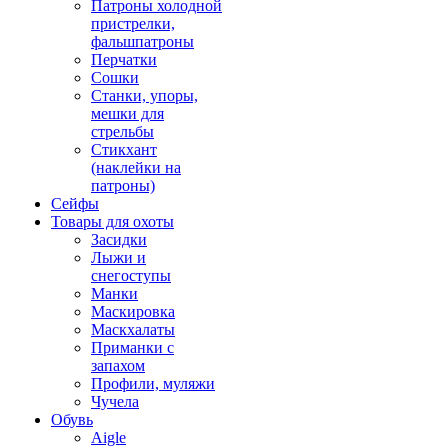
Патроны холодной
пристрелки,
фальшпатроны
Перчатки
Сошки
Станки, упоры,
мешки для
стрельбы
Стикхант
(наклейки на
патроны)
Сейфы
Товары для охоты
Засидки
Лыжи и
снегоступы
Манки
Маскировка
Маскхалаты
Приманки с
запахом
Профили, муляжи
Чучела
Обувь
Aigle