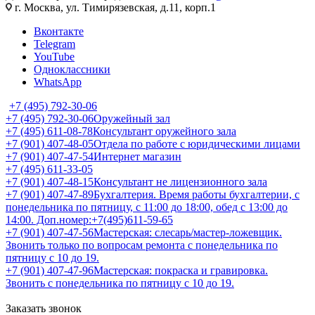
г. Москва, ул. Тимирязевская, д.11, корп.1
Вконтакте
Telegram
YouTube
Одноклассники
WhatsApp
+7 (495) 792-30-06
+7 (495) 792-30-06
Оружейный зал
+7 (495) 611-08-78
Консультант оружейного зала
+7 (901) 407-48-05
Отдела по работе с юридическими лицами
+7 (901) 407-47-54
Интернет магазин
+7 (495) 611-33-05
+7 (901) 407-48-15
Консультант не лицензионного зала
+7 (901) 407-47-89
Бухгалтерия. Время работы бухгалтерии, с
понедельника по пятницу, с 11:00 до 18:00, обед с 13:00 до
14:00. Доп.номер:+7(495)611-59-65
+7 (901) 407-47-56
Мастерская: слесарь/мастер-ложевщик.
Звонить только по вопросам ремонта с понедельника по
пятницу с 10 до 19.
+7 (901) 407-47-96
Мастерская: покраска и гравировка.
Звонить с понедельника по пятницу с 10 до 19.
Заказать звонок