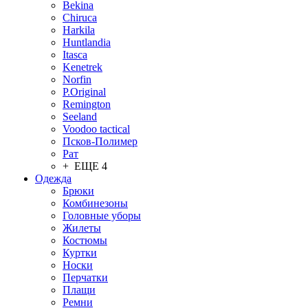
Bekina
Chiruсa
Harkila
Huntlandia
Itasca
Kenetrek
Norfin
P.Original
Remington
Seeland
Voodoo tactical
Псков-Полимер
Рат
+ ЕЩЕ 4
Одежда
Брюки
Комбинезоны
Головные уборы
Жилеты
Костюмы
Куртки
Носки
Перчатки
Плащи
Ремни