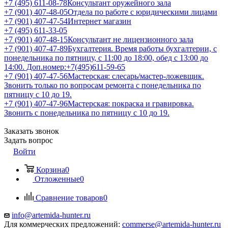
+7 (495) 611-08-78
Консультант оружейного зала
+7 (901) 407-48-05
Отдела по работе с юридическими лицами
+7 (901) 407-47-54
Интернет магазин
+7 (495) 611-33-05
+7 (901) 407-48-15
Консультант не лицензионного зала
+7 (901) 407-47-89
Бухгалтерия. Время работы бухгалтерии, с
понедельника по пятницу, с 11:00 до 18:00, обед с 13:00 до
14:00. Доп.номер:+7(495)611-59-65
+7 (901) 407-47-56
Мастерская: слесарь/мастер-ложевщик.
Звонить только по вопросам ремонта с понедельника по
пятницу с 10 до 19.
+7 (901) 407-47-96
Мастерская: покраска и гравировка.
Звонить с понедельника по пятницу с 10 до 19.
Заказать звонок
Задать вопрос
Войти
Корзина
0
Отложенные
0
Сравнение товаров
0
info@artemida-hunter.ru
Для коммерческих предложений:
commerse@artemida-hunter.ru