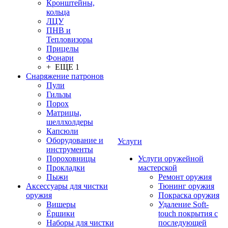
Кронштейны,
кольца
ЛЦУ
ПНВ и
Тепловизоры
Прицелы
Фонари
+ ЕЩЕ 1
Снаряжение патронов
Пули
Гильзы
Порох
Матрицы,
шеллхолдеры
Капсюли
Оборудование и
Услуги
инструменты
Пороховницы
Услуги оружейной
Прокладки
мастерской
Пыжи
Ремонт оружия
Аксессуары для чистки
Тюнинг оружия
оружия
Покраска оружия
Вишеры
Удаление Soft-
Ёршики
touch покрытия с
Наборы для чистки
последующей