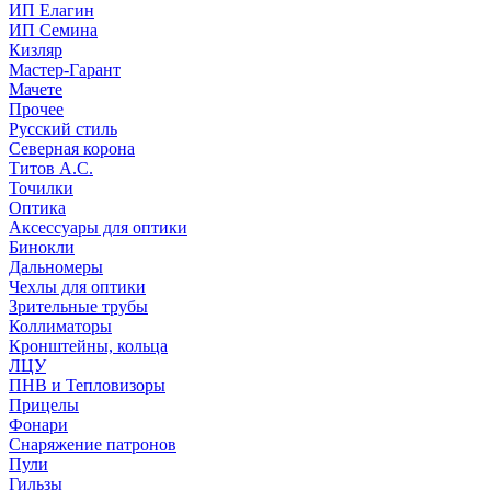
ИП Елагин
ИП Семина
Кизляр
Мастер-Гарант
Мачете
Прочее
Русский стиль
Северная корона
Титов А.С.
Точилки
Оптика
Аксессуары для оптики
Бинокли
Дальномеры
Чехлы для оптики
Зрительные трубы
Коллиматоры
Кронштейны, кольца
ЛЦУ
ПНВ и Тепловизоры
Прицелы
Фонари
Снаряжение патронов
Пули
Гильзы