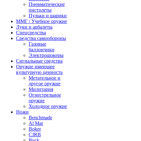
Пневматические
пистолеты
Пульки и шарики
ММГ / Учебное оружие
Луки и арбалеты
Спецсредства
Средства самообороны
Газовые
баллончики
Электрошокеры
Сигнальные средства
Оружие имеющее
культурную ценность
Метательное и
другое оружие
Милитария
Огнестрельное
оружие
Холодное оружие
Ножи
Benchmade
Al Mar
Boker
CJRB
Buck