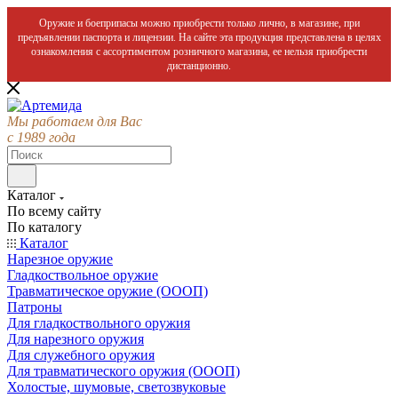
Оружие и боеприпасы можно приобрести только лично, в магазине, при
предъявлении паспорта и лицензии. На сайте эта продукция представлена в целях
ознакомления с ассортиментом розничного магазина, ее нельзя приобрести
дистанционно.
Мы работаем для Вас
с 1989 года
Каталог
По всему сайту
По каталогу
Каталог
Нарезное оружие
Гладкоствольное оружие
Травматическое оружие (ОООП)
Патроны
Для гладкоствольного оружия
Для нарезного оружия
Для служебного оружия
Для травматического оружия (ОООП)
Холостые, шумовые, светозвуковые