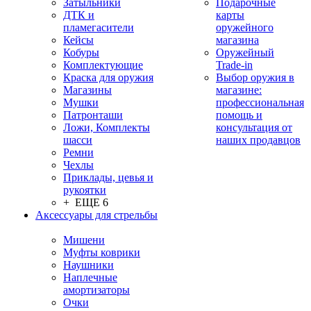
Затыльники
Подарочные
ДТК и
карты
пламегасители
оружейного
Кейсы
магазина
Кобуры
Оружейный
Комплектующие
Trade-in
Краска для оружия
Выбор оружия в
Магазины
магазине:
Мушки
профессиональная
Патронташи
помощь и
Ложи, Комплекты
консультация от
шасси
наших продавцов
Ремни
Чехлы
Приклады, цевья и
рукоятки
+ ЕЩЕ 6
Аксессуары для стрельбы
Мишени
Муфты коврики
Наушники
Наплечные
амортизаторы
Очки