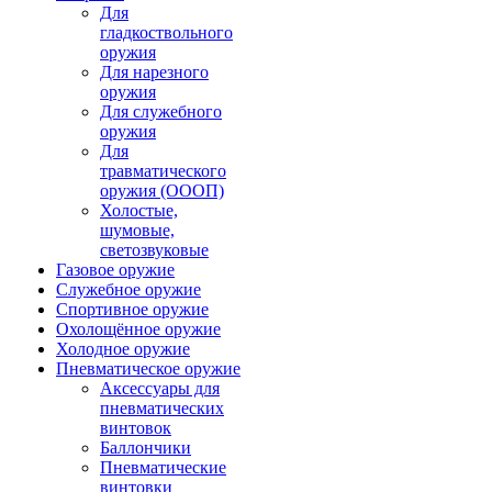
Для
гладкоствольного
оружия
Для нарезного
оружия
Для служебного
оружия
Для
травматического
оружия (ОООП)
Холостые,
шумовые,
светозвуковые
Газовое оружие
Служебное оружие
Спортивное оружие
Охолощённое оружие
Холодное оружие
Пневматическое оружие
Аксессуары для
пневматических
винтовок
Баллончики
Пневматические
винтовки