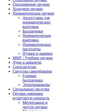
Охолощённое оружие
Холодное оружие
Пневматическое оружие
Аксессуары для
пневматических
винтовок
Баллончики
Пневматические
винтовки
Пневматические
пистолеты
Пульки и шарики
ММГ / Учебное оружие
Луки и арбалеты
Спецсредства
Средства самообороны
Газовые
баллончики
Электрошокеры
Сигнальные средства
Оружие имеющее
культурную ценность
Метательное и
другое оружие