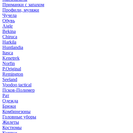
Приманки с запахом
Профили, муляжи
Чучела
Обувь
Aigle
Bekina
Chiruсa
Harkila
Huntlandia
Itasca
Kenetrek
Norfin
P.Original
Remington
Seeland
Voodoo tactical
Псков-Полимер
Рат
Одежда
Брюки
Комбинезоны
Головные уборы
Жилеты
Костюмы
Куртки