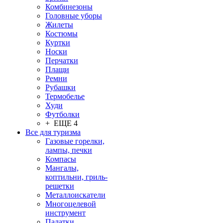
Комбинезоны
Головные уборы
Жилеты
Костюмы
Куртки
Носки
Перчатки
Плащи
Ремни
Рубашки
Термобелье
Худи
Футболки
+ ЕЩЕ 4
Все для туризма
Газовые горелки,
лампы, печки
Компасы
Мангалы,
коптильни, гриль-
решетки
Металлоискатели
Многоцелевой
инструмент
Палатки