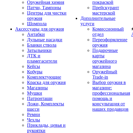
Оружейная химия
покраской
Патчи, Тампоны
Прейскурант
Центры для чистки
мастерской
оружия
Дополнительные
Шомпола
услуги
Аксессуары для оружия
Комиссионный
Антабки
отдел
Дульные насадки
Переоформление
Бланки ствола
оружия
Затыльники
Подарочные
ДТК и
карты
пламегасители
оружейного
Кейсы
магазина
Кобуры
Оружейный
Комплектующие
Trade-in
Краска для оружия
Выбор оружия в
Магазины
магазине:
Мушки
профессиональная
Патронташи
помощь и
Ложи, Комплекты
консультация от
шасси
наших продавцов
Ремни
Чехлы
Приклады, цевья и
рукоятки