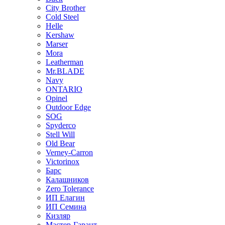
City Brother
Cold Steel
Helle
Kershaw
Marser
Mora
Leatherman
Mr.BLADE
Navy
ONTARIO
Opinel
Outdoor Edge
SOG
Spyderco
Stell Will
Old Bear
Verney-Carron
Victorinox
Барс
Калашников
Zero Tolerance
ИП Елагин
ИП Семина
Кизляр
Мастер-Гарант