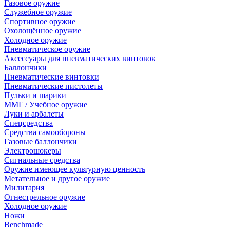
Газовое оружие
Служебное оружие
Спортивное оружие
Охолощённое оружие
Холодное оружие
Пневматическое оружие
Аксессуары для пневматических винтовок
Баллончики
Пневматические винтовки
Пневматические пистолеты
Пульки и шарики
ММГ / Учебное оружие
Луки и арбалеты
Спецсредства
Средства самообороны
Газовые баллончики
Электрошокеры
Сигнальные средства
Оружие имеющее культурную ценность
Метательное и другое оружие
Милитария
Огнестрельное оружие
Холодное оружие
Ножи
Benchmade