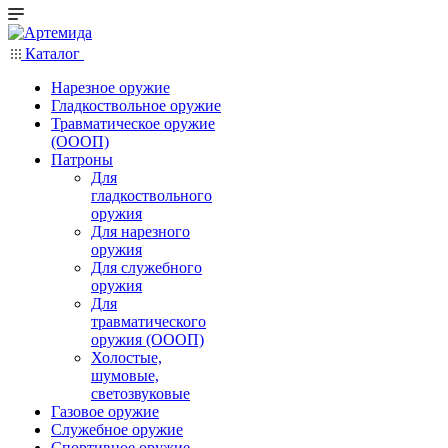
Каталог
Нарезное оружие
Гладкоствольное оружие
Травматическое оружие
(ОООП)
Патроны
Для
гладкоствольного
оружия
Для нарезного
оружия
Для служебного
оружия
Для
травматического
оружия (ОООП)
Холостые,
шумовые,
светозвуковые
Газовое оружие
Служебное оружие
Спортивное оружие