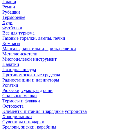
Плащи
Ремни
Рубашки
Термобелье
Худи
Футболки
Все для туризма
Газовые горелки, лампы, печки
Компасы
Мангалы, коптильни, гриль-решетки
Металлоискатели
Многоцелевой инструмент
Палатки
Походная посуда
Противомоскитные средства
Радиостанции и навигаторы
Рогатки
Рюкзаки, сумки, ягдташи
Спальные мешки
Термосы и фляжки
Фотоохота
Элементы питания и зарядные устройства
Холодильники
Сувениры и подарки
Брелоки, значки, карабины