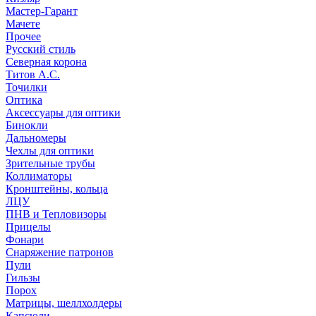
Мастер-Гарант
Мачете
Прочее
Русский стиль
Северная корона
Титов А.С.
Точилки
Оптика
Аксессуары для оптики
Бинокли
Дальномеры
Чехлы для оптики
Зрительные трубы
Коллиматоры
Кронштейны, кольца
ЛЦУ
ПНВ и Тепловизоры
Прицелы
Фонари
Снаряжение патронов
Пули
Гильзы
Порох
Матрицы, шеллхолдеры
Капсюли