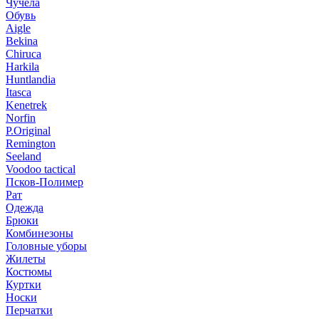
Чучела
Обувь
Aigle
Bekina
Chiruсa
Harkila
Huntlandia
Itasca
Kenetrek
Norfin
P.Original
Remington
Seeland
Voodoo tactical
Псков-Полимер
Рат
Одежда
Брюки
Комбинезоны
Головные уборы
Жилеты
Костюмы
Куртки
Носки
Перчатки