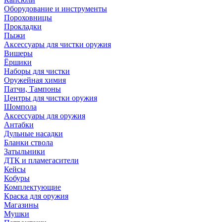
Оборудование и инструменты
Пороховницы
Прокладки
Пыжи
Аксессуары для чистки оружия
Вишеры
Ёршики
Наборы для чистки
Оружейная химия
Патчи, Тампоны
Центры для чистки оружия
Шомпола
Аксессуары для оружия
Антабки
Дульные насадки
Бланки ствола
Затыльники
ДТК и пламегасители
Кейсы
Кобуры
Комплектующие
Краска для оружия
Магазины
Мушки