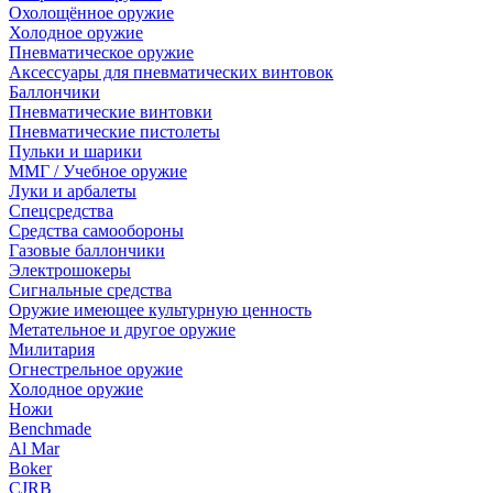
Охолощённое оружие
Холодное оружие
Пневматическое оружие
Аксессуары для пневматических винтовок
Баллончики
Пневматические винтовки
Пневматические пистолеты
Пульки и шарики
ММГ / Учебное оружие
Луки и арбалеты
Спецсредства
Средства самообороны
Газовые баллончики
Электрошокеры
Сигнальные средства
Оружие имеющее культурную ценность
Метательное и другое оружие
Милитария
Огнестрельное оружие
Холодное оружие
Ножи
Benchmade
Al Mar
Boker
CJRB