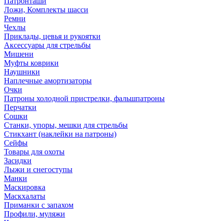
Патронташи
Ложи, Комплекты шасси
Ремни
Чехлы
Приклады, цевья и рукоятки
Аксессуары для стрельбы
Мишени
Муфты коврики
Наушники
Наплечные амортизаторы
Очки
Патроны холодной пристрелки, фальшпатроны
Перчатки
Сошки
Станки, упоры, мешки для стрельбы
Стикхант (наклейки на патроны)
Сейфы
Товары для охоты
Засидки
Лыжи и снегоступы
Манки
Маскировка
Маскхалаты
Приманки с запахом
Профили, муляжи