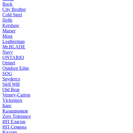
Buck
City Brother
Cold Steel
Helle
Kershaw
Marser
Mora
Leatherman
Mr.BLADE
Navy
ONTARIO
Opinel
Outdoor Edge
SOG
Spyderco
Stell Will
Old Bear
Verney-Carron
Victorinox
Барс
Калашников
Zero Tolerance
ИП Елагин
ИП Семина
Кизляр