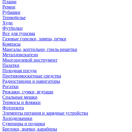
Плащи
Ремни
Рубашки
Термобелье
Худи
Футболки
Все для туризма
Газовые горелки, лампы, печки
Компасы
Мангалы, коптильни, гриль-решетки
Металлоискатели
Многоцелевой инструмент
Палатки
Походная посуда
Противомоскитные средства
Радиостанции и навигаторы
Рогатки
Рюкзаки, сумки, ягдташи
Спальные мешки
Термосы и фляжки
Фотоохота
Элементы питания и зарядные устройства
Холодильники
Сувениры и подарки
Брелоки, значки, карабины