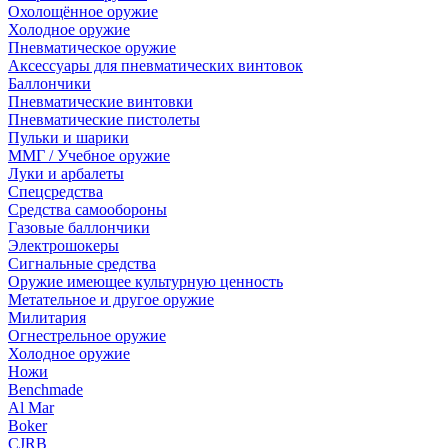
Охолощённое оружие
Холодное оружие
Пневматическое оружие
Аксессуары для пневматических винтовок
Баллончики
Пневматические винтовки
Пневматические пистолеты
Пульки и шарики
ММГ / Учебное оружие
Луки и арбалеты
Спецсредства
Средства самообороны
Газовые баллончики
Электрошокеры
Сигнальные средства
Оружие имеющее культурную ценность
Метательное и другое оружие
Милитария
Огнестрельное оружие
Холодное оружие
Ножи
Benchmade
Al Mar
Boker
CJRB