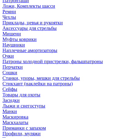
Патронташи
Ложи, Комплекты шасси
Ремни
Чехлы
Приклады, цевья и рукоятки
Аксессуары для стрельбы
Мишени
Муфты коврики
Наушники
Наплечные амортизаторы
Очки
Патроны холодной пристрелки, фальшпатроны
Перчатки
Сошки
Станки, упоры, мешки для стрельбы
Стикхант (наклейки на патроны)
Сейфы
Товары для охоты
Засидки
Лыжи и снегоступы
Манки
Маскировка
Маскхалаты
Приманки с запахом
Профили, муляжи