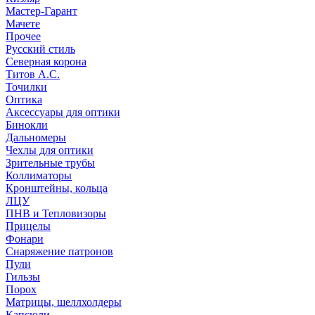
Мастер-Гарант
Мачете
Прочее
Русский стиль
Северная корона
Титов А.С.
Точилки
Оптика
Аксессуары для оптики
Бинокли
Дальномеры
Чехлы для оптики
Зрительные трубы
Коллиматоры
Кронштейны, кольца
ЛЦУ
ПНВ и Тепловизоры
Прицелы
Фонари
Снаряжение патронов
Пули
Гильзы
Порох
Матрицы, шеллхолдеры
Капсюли