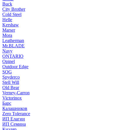
Buck
City Brother
Cold Steel
Helle
Kershaw
Marser
Mora
Leatherman
Mr.BLADE
Navy
ONTARIO
Opinel
Outdoor Edge
SOG
Spyderco
Stell Will
Old Bear
Verney-Carron
Victorinox
Барс
Калашников
Zero Tolerance
ИП Елагин
ИП Семина
Кизляр