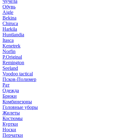
Чучела
Обувь
Aigle
Bekina
Chiruсa
Harkila
Huntlandia
Itasca
Kenetrek
Norfin
P.Original
Remington
Seeland
Voodoo tactical
Псков-Полимер
Рат
Одежда
Брюки
Комбинезоны
Головные уборы
Жилеты
Костюмы
Куртки
Носки
Перчатки