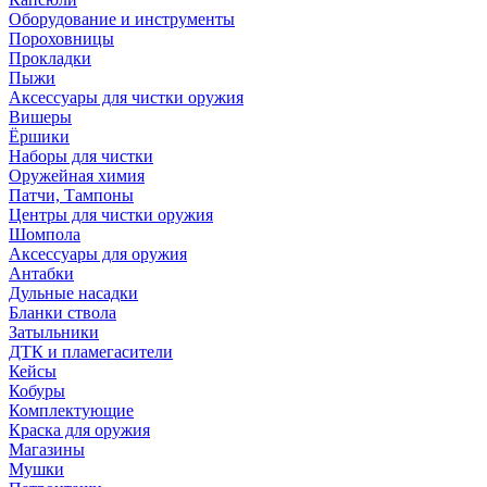
Оборудование и инструменты
Пороховницы
Прокладки
Пыжи
Аксессуары для чистки оружия
Вишеры
Ёршики
Наборы для чистки
Оружейная химия
Патчи, Тампоны
Центры для чистки оружия
Шомпола
Аксессуары для оружия
Антабки
Дульные насадки
Бланки ствола
Затыльники
ДТК и пламегасители
Кейсы
Кобуры
Комплектующие
Краска для оружия
Магазины
Мушки