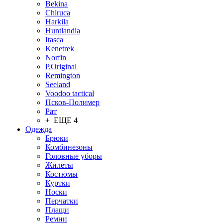
Bekina
Chiruсa
Harkila
Huntlandia
Itasca
Kenetrek
Norfin
P.Original
Remington
Seeland
Voodoo tactical
Псков-Полимер
Рат
+ ЕЩЕ 4
Одежда
Брюки
Комбинезоны
Головные уборы
Жилеты
Костюмы
Куртки
Носки
Перчатки
Плащи
Ремни