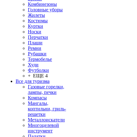
Комбинезоны
Головные уборы
Жилеты
Костюмы
Куртки
Носки
Перчатки
Плащи
Ремни
Рубашки
Термобелье
Худи
Футболки
+ ЕЩЕ 4
Все для туризма
Газовые горелки,
лампы, печки
Компасы
Мангалы,
коптильни, гриль-
решетки
Металлоискатели
Многоцелевой
инструмент
Палатки