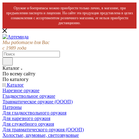
Оружие и боеприпасы можно приобрести только лично, в магазине, при
предъявлении паспорта и лицензии. На сайте эта продукция представлена в целях
ознакомления с ассортиментом розничного магазина, ее нельзя приобрести
дистанционно.
Мы работаем для Вас
с 1989 года
Каталог
По всему сайту
По каталогу
Каталог
Нарезное оружие
Гладкоствольное оружие
Травматическое оружие (ОООП)
Патроны
Для гладкоствольного оружия
Для нарезного оружия
Для служебного оружия
Для травматического оружия (ОООП)
Холостые, шумовые, светозвуковые