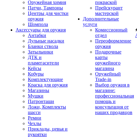
Оружейная химия
покраской
Патчи, Тампоны
Прейскурант
Центры для чистки
мастерской
оружия
Дополнительные
Шомпола
услуги
Аксессуары для оружия
Комиссионный
Антабки
отдел
Дульные насадки
Переоформление
Бланки ствола
оружия
Затыльники
Подарочные
ДТК и
карты
пламегасители
оружейного
Кейсы
магазина
Кобуры
Оружейный
Комплектующие
Trade-in
Краска для оружия
Выбор оружия в
Магазины
магазине:
Мушки
профессиональная
Патронташи
помощь и
Ложи, Комплекты
консультация от
шасси
наших продавцов
Ремни
Чехлы
Приклады, цевья и
рукоятки