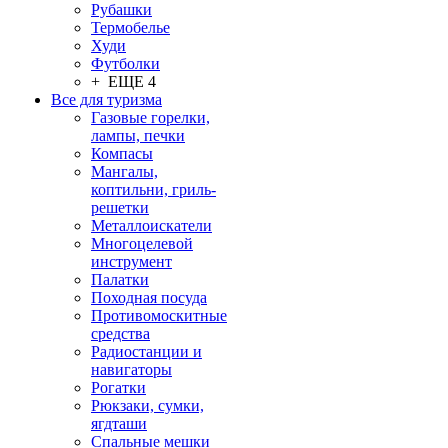
Рубашки
Термобелье
Худи
Футболки
+ ЕЩЕ 4
Все для туризма
Газовые горелки,
лампы, печки
Компасы
Мангалы,
коптильни, гриль-
решетки
Металлоискатели
Многоцелевой
инструмент
Палатки
Походная посуда
Противомоскитные
средства
Радиостанции и
навигаторы
Рогатки
Рюкзаки, сумки,
ягдташи
Спальные мешки