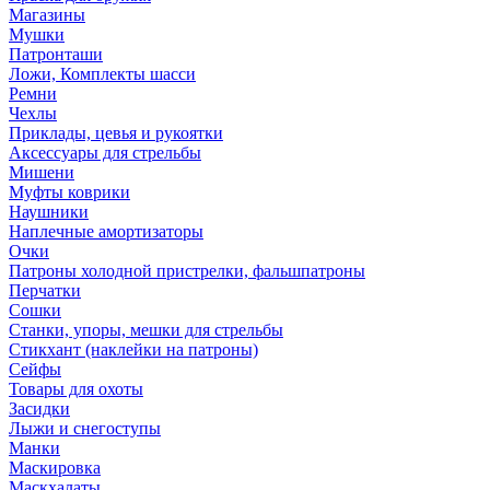
Магазины
Мушки
Патронташи
Ложи, Комплекты шасси
Ремни
Чехлы
Приклады, цевья и рукоятки
Аксессуары для стрельбы
Мишени
Муфты коврики
Наушники
Наплечные амортизаторы
Очки
Патроны холодной пристрелки, фальшпатроны
Перчатки
Сошки
Станки, упоры, мешки для стрельбы
Стикхант (наклейки на патроны)
Сейфы
Товары для охоты
Засидки
Лыжи и снегоступы
Манки
Маскировка
Маскхалаты