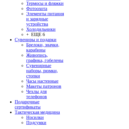
Термосы и фляжки
Фотоохота
Элементы питания
и зарядные
устройства
Холодильники
+ ЕЩЕ 6
Сувениры и подарки
Брелоки, значки,
карабины
Живопись,
графика, гобелены
Сувенирные
наборы, рюмки,
стопки
Часы настенные
Макеты патронов
Чехлы для
телефонов
Подарочные
сертификаты
Тактическая медицина
Носилки
Подсумки