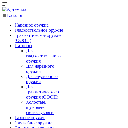
Каталог
Нарезное оружие
Гладкоствольное оружие
Травматическое оружие
(ОООП)
Патроны
Для
гладкоствольного
оружия
Для нарезного
оружия
Для служебного
оружия
Для
травматического
оружия (ОООП)
Холостые,
шумовые,
светозвуковые
Газовое оружие
Служебное оружие
Спортивное оружие