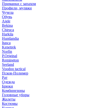
Приманки с запахом
Профили, муляжи
Чучела
Обувь
Aigle
Bekina
Chiruсa
Harkila
Huntlandia
Itasca
Kenetrek
Norfin
P.Original
Remington
Seeland
Voodoo tactical
Псков-Полимер
Рат
Одежда
Брюки
Комбинезоны
Головные уборы
Жилеты
Костюмы
Куртки