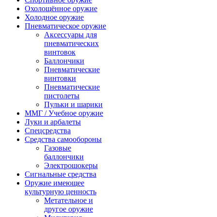
Охолощённое оружие
Холодное оружие
Пневматическое оружие
Аксессуары для
пневматических
винтовок
Баллончики
Пневматические
винтовки
Пневматические
пистолеты
Пульки и шарики
ММГ / Учебное оружие
Луки и арбалеты
Спецсредства
Средства самообороны
Газовые
баллончики
Электрошокеры
Сигнальные средства
Оружие имеющее
культурную ценность
Метательное и
другое оружие