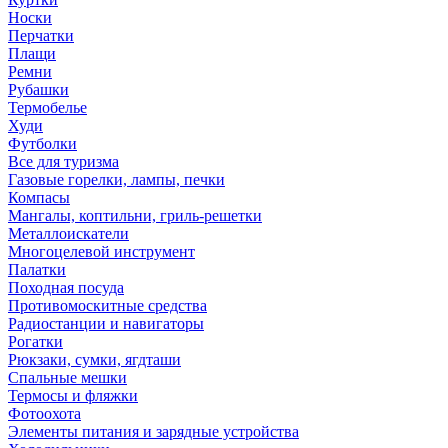
Носки
Перчатки
Плащи
Ремни
Рубашки
Термобелье
Худи
Футболки
Все для туризма
Газовые горелки, лампы, печки
Компасы
Мангалы, коптильни, гриль-решетки
Металлоискатели
Многоцелевой инструмент
Палатки
Походная посуда
Противомоскитные средства
Радиостанции и навигаторы
Рогатки
Рюкзаки, сумки, ягдташи
Спальные мешки
Термосы и фляжки
Фотоохота
Элементы питания и зарядные устройства