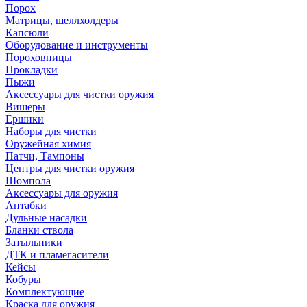
Порох
Матрицы, шеллхолдеры
Капсюли
Оборудование и инструменты
Пороховницы
Прокладки
Пыжи
Аксессуары для чистки оружия
Вишеры
Ёршики
Наборы для чистки
Оружейная химия
Патчи, Тампоны
Центры для чистки оружия
Шомпола
Аксессуары для оружия
Антабки
Дульные насадки
Бланки ствола
Затыльники
ДТК и пламегасители
Кейсы
Кобуры
Комплектующие
Краска для оружия