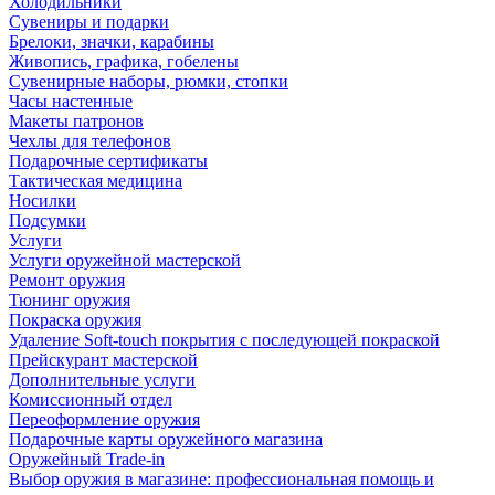
Холодильники
Сувениры и подарки
Брелоки, значки, карабины
Живопись, графика, гобелены
Сувенирные наборы, рюмки, стопки
Часы настенные
Макеты патронов
Чехлы для телефонов
Подарочные сертификаты
Тактическая медицина
Носилки
Подсумки
Услуги
Услуги оружейной мастерской
Ремонт оружия
Тюнинг оружия
Покраска оружия
Удаление Soft-touch покрытия с последующей покраской
Прейскурант мастерской
Дополнительные услуги
Комиссионный отдел
Переоформление оружия
Подарочные карты оружейного магазина
Оружейный Trade-in
Выбор оружия в магазине: профессиональная помощь и