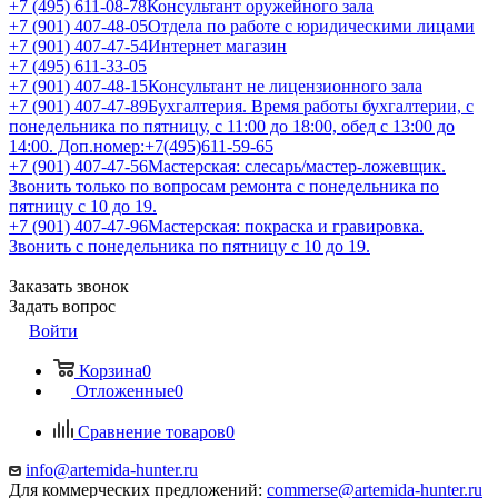
+7 (495) 611-08-78
Консультант оружейного зала
+7 (901) 407-48-05
Отдела по работе с юридическими лицами
+7 (901) 407-47-54
Интернет магазин
+7 (495) 611-33-05
+7 (901) 407-48-15
Консультант не лицензионного зала
+7 (901) 407-47-89
Бухгалтерия. Время работы бухгалтерии, с
понедельника по пятницу, с 11:00 до 18:00, обед с 13:00 до
14:00. Доп.номер:+7(495)611-59-65
+7 (901) 407-47-56
Мастерская: слесарь/мастер-ложевщик.
Звонить только по вопросам ремонта с понедельника по
пятницу с 10 до 19.
+7 (901) 407-47-96
Мастерская: покраска и гравировка.
Звонить с понедельника по пятницу с 10 до 19.
Заказать звонок
Задать вопрос
Войти
Корзина
0
Отложенные
0
Сравнение товаров
0
info@artemida-hunter.ru
Для коммерческих предложений:
commerse@artemida-hunter.ru