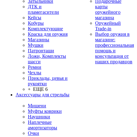
Затыльники
Подарочные
ДТК и
карты
пламегасители
оружейного
Кейсы
магазина
Кобуры
Оружейный
Комплектующие
Trade-in
Краска для оружия
Выбор оружия в
Магазины
магазине:
Мушки
профессиональная
Патронташи
помощь и
Ложи, Комплекты
консультация от
шасси
наших продавцов
Ремни
Чехлы
Приклады, цевья и
рукоятки
+ ЕЩЕ 6
Аксессуары для стрельбы
Мишени
Муфты коврики
Наушники
Наплечные
амортизаторы
Очки