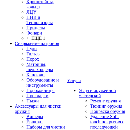
Кронштейны,
кольца
ЛЦУ
ПНВ и
Тепловизоры
Прицелы
Фонари
+ ЕЩЕ 1
Снаряжение патронов
Пули
Гильзы
Порох
Матрицы,
шеллхолдеры
Капсюли
Оборудование и
Услуги
инструменты
Пороховницы
Услуги оружейной
Прокладки
мастерской
Пыжи
Ремонт оружия
Аксессуары для чистки
Тюнинг оружия
оружия
Покраска оружия
Вишеры
Удаление Soft-
Ёршики
touch покрытия с
Наборы для чистки
последующей