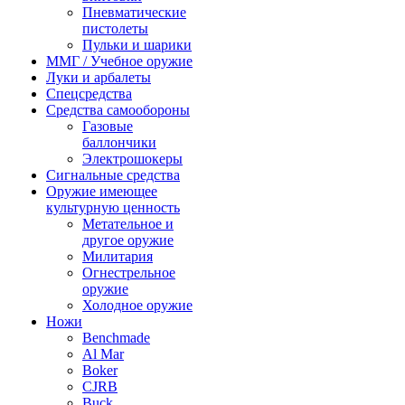
Пневматические
пистолеты
Пульки и шарики
ММГ / Учебное оружие
Луки и арбалеты
Спецсредства
Средства самообороны
Газовые
баллончики
Электрошокеры
Сигнальные средства
Оружие имеющее
культурную ценность
Метательное и
другое оружие
Милитария
Огнестрельное
оружие
Холодное оружие
Ножи
Benchmade
Al Mar
Boker
CJRB
Buck