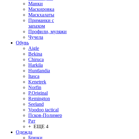
Манки
Маскировка
Маскхалаты
Приманки с
запахом
Профили, муляжи
Чучела
Обувь
Aigle
Bekina
Chiruсa
Harkila
Huntlandia
Itasca
Kenetrek
Norfin
P.Original
Remington
Seeland
Voodoo tactical
Псков-Полимер
Рат
+ ЕЩЕ 4
Одежда
Брюки