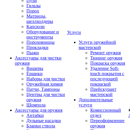
Пули
Гильзы
Порох
Матрицы,
шеллхолдеры
Капсюли
Оборудование и
Услуги
инструменты
Пороховницы
Услуги оружейной
Прокладки
мастерской
Пыжи
Ремонт оружия
Аксессуары для чистки
Тюнинг оружия
оружия
Покраска оружия
Вишеры
Удаление Soft-
Ёршики
touch покрытия с
Наборы для чистки
последующей
Оружейная химия
покраской
Патчи, Тампоны
Прейскурант
Центры для чистки
мастерской
оружия
Дополнительные
Шомпола
услуги
Аксессуары для оружия
Комиссионный
Антабки
отдел
Дульные насадки
Переоформление
Бланки ствола
оружия