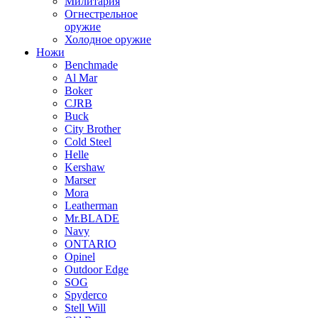
Милитария
Огнестрельное
оружие
Холодное оружие
Ножи
Benchmade
Al Mar
Boker
CJRB
Buck
City Brother
Cold Steel
Helle
Kershaw
Marser
Mora
Leatherman
Mr.BLADE
Navy
ONTARIO
Opinel
Outdoor Edge
SOG
Spyderco
Stell Will