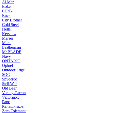
Al Mar
Boker
CJRB
Buck
City Brother
Cold Steel
Helle
Kershaw
Marser
Mora
Leatherman
Mr.BLADE
Navy
ONTARIO
Opinel
Outdoor Edge
SOG
Spyderco
Stell Will
Old Bear
Verney-Carron
Victorinox
Барс
Калашников
Zero Tolerance