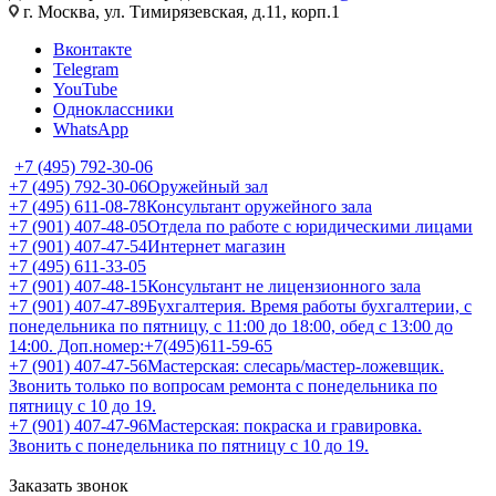
г. Москва, ул. Тимирязевская, д.11, корп.1
Вконтакте
Telegram
YouTube
Одноклассники
WhatsApp
+7 (495) 792-30-06
+7 (495) 792-30-06
Оружейный зал
+7 (495) 611-08-78
Консультант оружейного зала
+7 (901) 407-48-05
Отдела по работе с юридическими лицами
+7 (901) 407-47-54
Интернет магазин
+7 (495) 611-33-05
+7 (901) 407-48-15
Консультант не лицензионного зала
+7 (901) 407-47-89
Бухгалтерия. Время работы бухгалтерии, с
понедельника по пятницу, с 11:00 до 18:00, обед с 13:00 до
14:00. Доп.номер:+7(495)611-59-65
+7 (901) 407-47-56
Мастерская: слесарь/мастер-ложевщик.
Звонить только по вопросам ремонта с понедельника по
пятницу с 10 до 19.
+7 (901) 407-47-96
Мастерская: покраска и гравировка.
Звонить с понедельника по пятницу с 10 до 19.
Заказать звонок