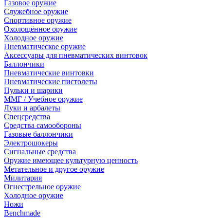
Газовое оружие
Служебное оружие
Спортивное оружие
Охолощённое оружие
Холодное оружие
Пневматическое оружие
Аксессуары для пневматических винтовок
Баллончики
Пневматические винтовки
Пневматические пистолеты
Пульки и шарики
ММГ / Учебное оружие
Луки и арбалеты
Спецсредства
Средства самообороны
Газовые баллончики
Электрошокеры
Сигнальные средства
Оружие имеющее культурную ценность
Метательное и другое оружие
Милитария
Огнестрельное оружие
Холодное оружие
Ножи
Benchmade