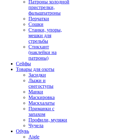
Патроны холодной
пристрелки,
фальшпатроны
Перчатки
Сошки
Станки, упоры,
мешки для
стрельбы
Стикхант
(наклейки на
патроны)
Сейфы
Товары для охоты
Засидки
Лыжи и
снегоступы
Манки
Маскировка
Маскхалаты
Приманки с
запахом
Профили, муляжи
Чучела
Обувь
Aigle