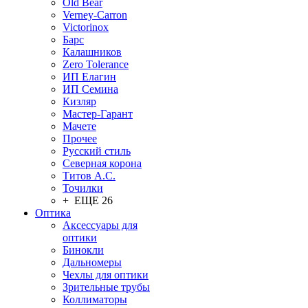
Old Bear
Verney-Carron
Victorinox
Барс
Калашников
Zero Tolerance
ИП Елагин
ИП Семина
Кизляр
Мастер-Гарант
Мачете
Прочее
Русский стиль
Северная корона
Титов А.С.
Точилки
+ ЕЩЕ 26
Оптика
Аксессуары для
оптики
Бинокли
Дальномеры
Чехлы для оптики
Зрительные трубы
Коллиматоры