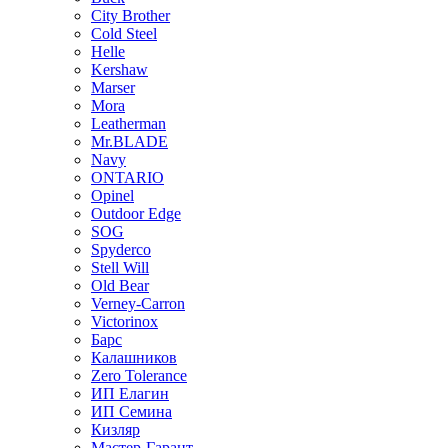
City Brother
Cold Steel
Helle
Kershaw
Marser
Mora
Leatherman
Mr.BLADE
Navy
ONTARIO
Opinel
Outdoor Edge
SOG
Spyderco
Stell Will
Old Bear
Verney-Carron
Victorinox
Барс
Калашников
Zero Tolerance
ИП Елагин
ИП Семина
Кизляр
Мастер-Гарант