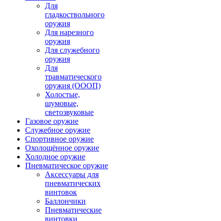
Для
гладкоствольного
оружия
Для нарезного
оружия
Для служебного
оружия
Для
травматического
оружия (ОООП)
Холостые,
шумовые,
светозвуковые
Газовое оружие
Служебное оружие
Спортивное оружие
Охолощённое оружие
Холодное оружие
Пневматическое оружие
Аксессуары для
пневматических
винтовок
Баллончики
Пневматические
винтовки