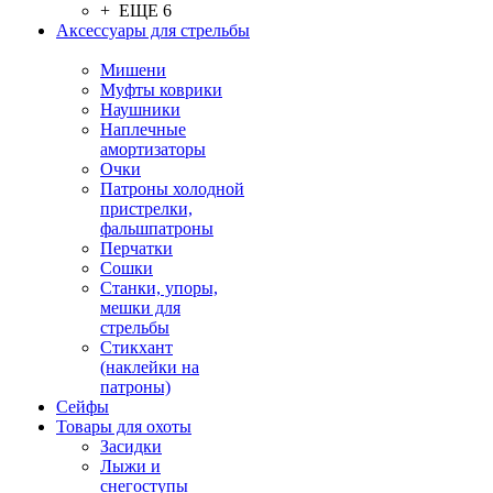
+ ЕЩЕ 6
Аксессуары для стрельбы
Мишени
Муфты коврики
Наушники
Наплечные
амортизаторы
Очки
Патроны холодной
пристрелки,
фальшпатроны
Перчатки
Сошки
Станки, упоры,
мешки для
стрельбы
Стикхант
(наклейки на
патроны)
Сейфы
Товары для охоты
Засидки
Лыжи и
снегоступы