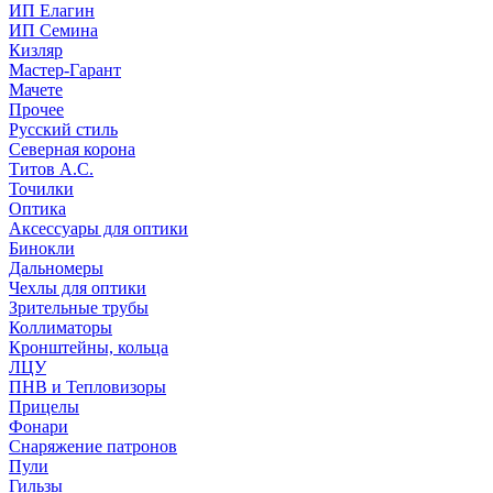
ИП Елагин
ИП Семина
Кизляр
Мастер-Гарант
Мачете
Прочее
Русский стиль
Северная корона
Титов А.С.
Точилки
Оптика
Аксессуары для оптики
Бинокли
Дальномеры
Чехлы для оптики
Зрительные трубы
Коллиматоры
Кронштейны, кольца
ЛЦУ
ПНВ и Тепловизоры
Прицелы
Фонари
Снаряжение патронов
Пули
Гильзы