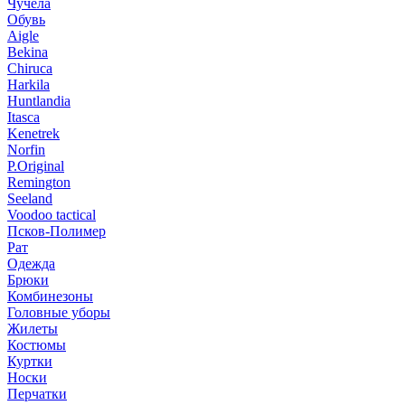
Чучела
Обувь
Aigle
Bekina
Chiruсa
Harkila
Huntlandia
Itasca
Kenetrek
Norfin
P.Original
Remington
Seeland
Voodoo tactical
Псков-Полимер
Рат
Одежда
Брюки
Комбинезоны
Головные уборы
Жилеты
Костюмы
Куртки
Носки
Перчатки