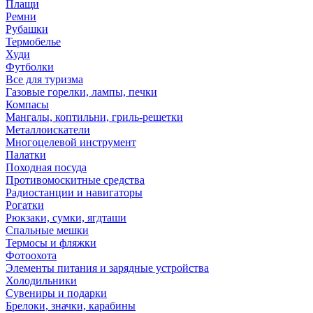
Плащи
Ремни
Рубашки
Термобелье
Худи
Футболки
Все для туризма
Газовые горелки, лампы, печки
Компасы
Мангалы, коптильни, гриль-решетки
Металлоискатели
Многоцелевой инструмент
Палатки
Походная посуда
Противомоскитные средства
Радиостанции и навигаторы
Рогатки
Рюкзаки, сумки, ягдташи
Спальные мешки
Термосы и фляжки
Фотоохота
Элементы питания и зарядные устройства
Холодильники
Сувениры и подарки
Брелоки, значки, карабины