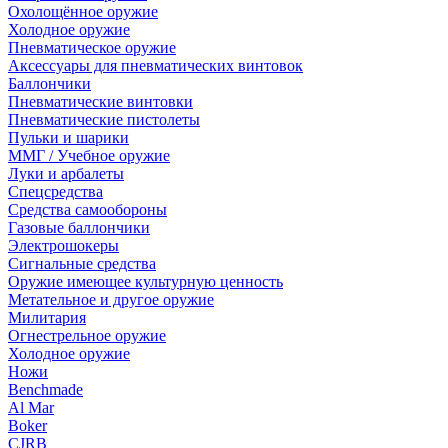
Охолощённое оружие
Холодное оружие
Пневматическое оружие
Аксессуары для пневматических винтовок
Баллончики
Пневматические винтовки
Пневматические пистолеты
Пульки и шарики
ММГ / Учебное оружие
Луки и арбалеты
Спецсредства
Средства самообороны
Газовые баллончики
Электрошокеры
Сигнальные средства
Оружие имеющее культурную ценность
Метательное и другое оружие
Милитария
Огнестрельное оружие
Холодное оружие
Ножи
Benchmade
Al Mar
Boker
CJRB