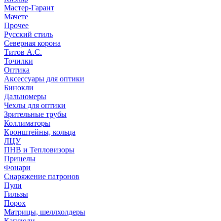
Мастер-Гарант
Мачете
Прочее
Русский стиль
Северная корона
Титов А.С.
Точилки
Оптика
Аксессуары для оптики
Бинокли
Дальномеры
Чехлы для оптики
Зрительные трубы
Коллиматоры
Кронштейны, кольца
ЛЦУ
ПНВ и Тепловизоры
Прицелы
Фонари
Снаряжение патронов
Пули
Гильзы
Порох
Матрицы, шеллхолдеры
Капсюли