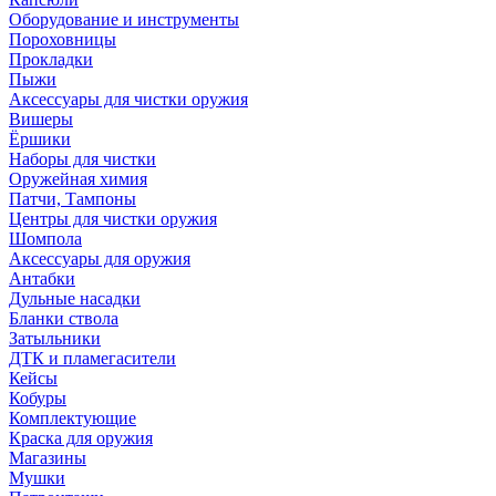
Оборудование и инструменты
Пороховницы
Прокладки
Пыжи
Аксессуары для чистки оружия
Вишеры
Ёршики
Наборы для чистки
Оружейная химия
Патчи, Тампоны
Центры для чистки оружия
Шомпола
Аксессуары для оружия
Антабки
Дульные насадки
Бланки ствола
Затыльники
ДТК и пламегасители
Кейсы
Кобуры
Комплектующие
Краска для оружия
Магазины
Мушки