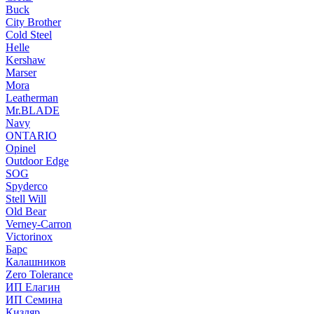
Buck
City Brother
Cold Steel
Helle
Kershaw
Marser
Mora
Leatherman
Mr.BLADE
Navy
ONTARIO
Opinel
Outdoor Edge
SOG
Spyderco
Stell Will
Old Bear
Verney-Carron
Victorinox
Барс
Калашников
Zero Tolerance
ИП Елагин
ИП Семина
Кизляр