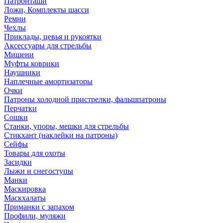
Патронташи
Ложи, Комплекты шасси
Ремни
Чехлы
Приклады, цевья и рукоятки
Аксессуары для стрельбы
Мишени
Муфты коврики
Наушники
Наплечные амортизаторы
Очки
Патроны холодной пристрелки, фальшпатроны
Перчатки
Сошки
Станки, упоры, мешки для стрельбы
Стикхант (наклейки на патроны)
Сейфы
Товары для охоты
Засидки
Лыжи и снегоступы
Манки
Маскировка
Маскхалаты
Приманки с запахом
Профили, муляжи