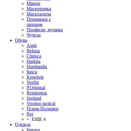
Манки
Маскировка
Маскхалаты
Приманки с
запахом
Профили, муляжи
Чучела
Обувь
Aigle
Bekina
Chiruсa
Harkila
Huntlandia
Itasca
Kenetrek
Norfin
P.Original
Remington
Seeland
Voodoo tactical
Псков-Полимер
Рат
+ ЕЩЕ 4
Одежда
Брюки