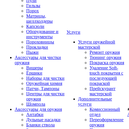
Пули
Гильзы
Порох
Матрицы,
шеллхолдеры
Капсюли
Оборудование и
Услуги
инструменты
Пороховницы
Услуги оружейной
Прокладки
мастерской
Пыжи
Ремонт оружия
Аксессуары для чистки
Тюнинг оружия
оружия
Покраска оружия
Вишеры
Удаление Soft-
Ёршики
touch покрытия с
Наборы для чистки
последующей
Оружейная химия
покраской
Патчи, Тампоны
Прейскурант
Центры для чистки
мастерской
оружия
Дополнительные
Шомпола
услуги
Аксессуары для оружия
Комиссионный
Антабки
отдел
Дульные насадки
Переоформление
Бланки ствола
оружия