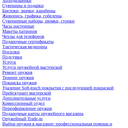
Холодильники
Сувениры и подарки
Брелоки, значки, карабины
Живопись, графика, гобелены
Сувенирные наборы, рюмки, стопки
Часы настенные
Макеты патронов
Чехлы для телефонов
Подарочные сертификаты
Тактическая медицина
Носилки
Подсумки
Услуги
Услуги оружейной мастерской
Ремонт оружия
Тюнинг оружия
Покраска оружия
Удаление Soft-touch покрытия с последующей покраской
Прейскурант мастерской
Дополнительные услуги
Комиссионный отдел
Переоформление оружия
Подарочные карты оружейного магазина
Оружейный Trade-in
Выбор оружия в магазине: профессиональная помощь и