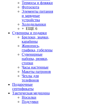
Термосы и фляжки
Фотоохота
Элементы питания
и зарядные
устройства
Холодильники
+ ЕЩЕ 6
Сувениры и подарки
Брелоки, значки,
карабины
Живопись,
графика, гобелены
Сувенирные
наборы, рюмки,
стопки
Часы настенные
Макеты патронов
Чехлы для
телефонов
Подарочные
сертификаты
Тактическая медицина
Носилки
Подсумки