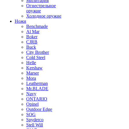
Милитария
Огнестрельное
оружие
Холодное оружие
Ножи
Benchmade
Al Mar
Boker
CJRB
Buck
City Brother
Cold Steel
Helle
Kershaw
Marser
Mora
Leatherman
Mr.BLADE
Navy
ONTARIO
Opinel
Outdoor Edge
SOG
Spyderco
Stell Will