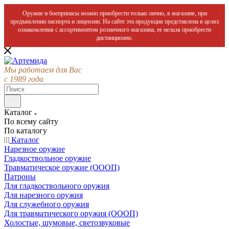
Оружие и боеприпасы можно приобрести только лично, в магазине, при
предъявлении паспорта и лицензии. На сайте эта продукция представлена в целях
ознакомления с ассортиментом розничного магазина, ее нельзя приобрести
дистанционно.
Мы работаем для Вас
с 1989 года
Каталог
По всему сайту
По каталогу
Каталог
Нарезное оружие
Гладкоствольное оружие
Травматическое оружие (ОООП)
Патроны
Для гладкоствольного оружия
Для нарезного оружия
Для служебного оружия
Для травматического оружия (ОООП)
Холостые, шумовые, светозвуковые