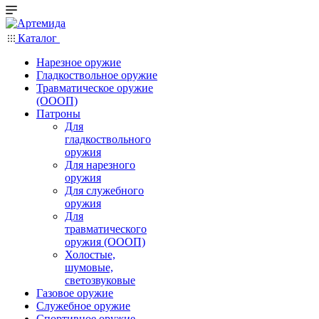
Каталог
Нарезное оружие
Гладкоствольное оружие
Травматическое оружие
(ОООП)
Патроны
Для
гладкоствольного
оружия
Для нарезного
оружия
Для служебного
оружия
Для
травматического
оружия (ОООП)
Холостые,
шумовые,
светозвуковые
Газовое оружие
Служебное оружие
Спортивное оружие