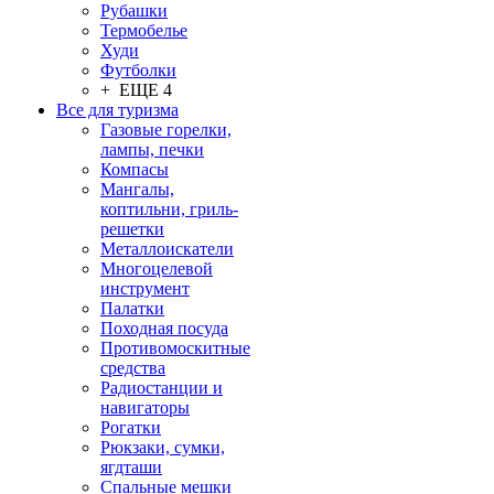
Рубашки
Термобелье
Худи
Футболки
+ ЕЩЕ 4
Все для туризма
Газовые горелки,
лампы, печки
Компасы
Мангалы,
коптильни, гриль-
решетки
Металлоискатели
Многоцелевой
инструмент
Палатки
Походная посуда
Противомоскитные
средства
Радиостанции и
навигаторы
Рогатки
Рюкзаки, сумки,
ягдташи
Спальные мешки