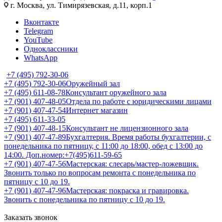
г. Москва, ул. Тимирязевская, д.11, корп.1
Вконтакте
Telegram
YouTube
Одноклассники
WhatsApp
+7 (495) 792-30-06
+7 (495) 792-30-06
Оружейный зал
+7 (495) 611-08-78
Консультант оружейного зала
+7 (901) 407-48-05
Отдела по работе с юридическими лицами
+7 (901) 407-47-54
Интернет магазин
+7 (495) 611-33-05
+7 (901) 407-48-15
Консультант не лицензионного зала
+7 (901) 407-47-89
Бухгалтерия. Время работы бухгалтерии, с
понедельника по пятницу, с 11:00 до 18:00, обед с 13:00 до
14:00. Доп.номер:+7(495)611-59-65
+7 (901) 407-47-56
Мастерская: слесарь/мастер-ложевщик.
Звонить только по вопросам ремонта с понедельника по
пятницу с 10 до 19.
+7 (901) 407-47-96
Мастерская: покраска и гравировка.
Звонить с понедельника по пятницу с 10 до 19.
Заказать звонок