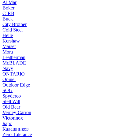
Al Mar
Boker
CJRB
Buck
City Brother
Cold Steel
Helle
Kershaw
Marser
Mora
Leatherman
Mr.BLADE
Navy
ONTARIO
Opinel
Outdoor Edge
SOG
Spyderco
Stell Will
Old Bear
Verney-Carron
Victorinox
Барс
Калашников
Zero Tolerance