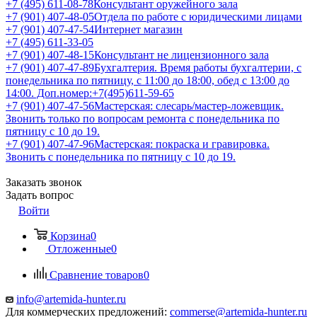
+7 (495) 611-08-78
Консультант оружейного зала
+7 (901) 407-48-05
Отдела по работе с юридическими лицами
+7 (901) 407-47-54
Интернет магазин
+7 (495) 611-33-05
+7 (901) 407-48-15
Консультант не лицензионного зала
+7 (901) 407-47-89
Бухгалтерия. Время работы бухгалтерии, с
понедельника по пятницу, с 11:00 до 18:00, обед с 13:00 до
14:00. Доп.номер:+7(495)611-59-65
+7 (901) 407-47-56
Мастерская: слесарь/мастер-ложевщик.
Звонить только по вопросам ремонта с понедельника по
пятницу с 10 до 19.
+7 (901) 407-47-96
Мастерская: покраска и гравировка.
Звонить с понедельника по пятницу с 10 до 19.
Заказать звонок
Задать вопрос
Войти
Корзина
0
Отложенные
0
Сравнение товаров
0
info@artemida-hunter.ru
Для коммерческих предложений:
commerse@artemida-hunter.ru