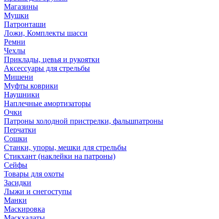
Магазины
Мушки
Патронташи
Ложи, Комплекты шасси
Ремни
Чехлы
Приклады, цевья и рукоятки
Аксессуары для стрельбы
Мишени
Муфты коврики
Наушники
Наплечные амортизаторы
Очки
Патроны холодной пристрелки, фальшпатроны
Перчатки
Сошки
Станки, упоры, мешки для стрельбы
Стикхант (наклейки на патроны)
Сейфы
Товары для охоты
Засидки
Лыжи и снегоступы
Манки
Маскировка
Маскхалаты