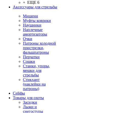
+ ЕЩЕ 6
Аксессуары для стрельбы
Мишени
Муфты коврики
Наушники
Наплечные
амортизаторы
Очки
Патроны холодной
пристрелки,
фальшпатроны
Перчатки
Сошки
Станки, упоры,
мешки для
стрельбы
Стикхант
(наклейки на
патроны)
Сейфы
Товары для охоты
Засидки
Лыжи и
снегоступы