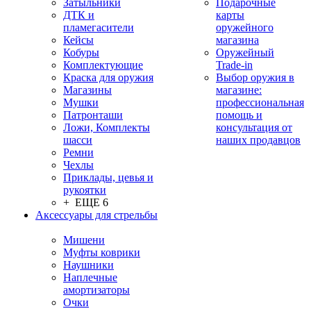
Затыльники
Подарочные
ДТК и
карты
пламегасители
оружейного
Кейсы
магазина
Кобуры
Оружейный
Комплектующие
Trade-in
Краска для оружия
Выбор оружия в
Магазины
магазине:
Мушки
профессиональная
Патронташи
помощь и
Ложи, Комплекты
консультация от
шасси
наших продавцов
Ремни
Чехлы
Приклады, цевья и
рукоятки
+ ЕЩЕ 6
Аксессуары для стрельбы
Мишени
Муфты коврики
Наушники
Наплечные
амортизаторы
Очки