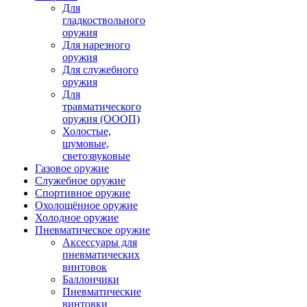
Для
гладкоствольного
оружия
Для нарезного
оружия
Для служебного
оружия
Для
травматического
оружия (ОООП)
Холостые,
шумовые,
светозвуковые
Газовое оружие
Служебное оружие
Спортивное оружие
Охолощённое оружие
Холодное оружие
Пневматическое оружие
Аксессуары для
пневматических
винтовок
Баллончики
Пневматические
винтовки