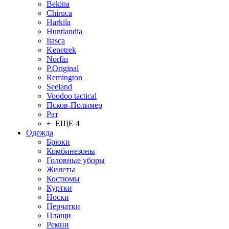
Bekina
Chiruсa
Harkila
Huntlandia
Itasca
Kenetrek
Norfin
P.Original
Remington
Seeland
Voodoo tactical
Псков-Полимер
Рат
+ ЕЩЕ 4
Одежда
Брюки
Комбинезоны
Головные уборы
Жилеты
Костюмы
Куртки
Носки
Перчатки
Плащи
Ремни