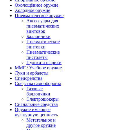
Охолощённое оружие
Холодное оружие
Пневматическое оружие
Аксессуары для
пневматических
винтовок
Баллончики
Пневматические
винтовки
Пневматические
пистолеты
Пульки и шарики
ММГ / Учебное оружие
Луки и арбалеты
Спецсредства
Средства самообороны
Газовые
баллончики
Электрошокеры
Сигнальные средства
Оружие имеющее
культурную ценность
Метательное и
другое оружие