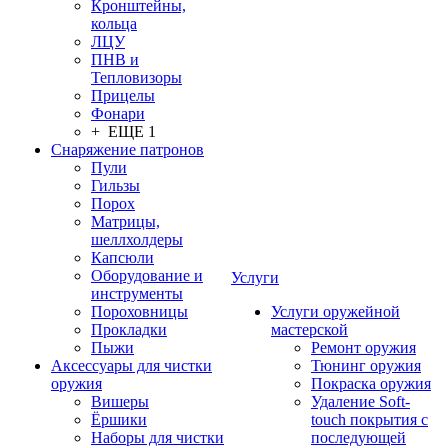
Кронштейны,
кольца
ЛЦУ
ПНВ и
Тепловизоры
Прицелы
Фонари
+ ЕЩЕ 1
Снаряжение патронов
Пули
Гильзы
Порох
Матрицы,
шеллхолдеры
Капсюли
Оборудование и
Услуги
инструменты
Пороховницы
Услуги оружейной
Прокладки
мастерской
Пыжи
Ремонт оружия
Аксессуары для чистки
Тюнинг оружия
оружия
Покраска оружия
Вишеры
Удаление Soft-
Ёршики
touch покрытия с
Наборы для чистки
последующей