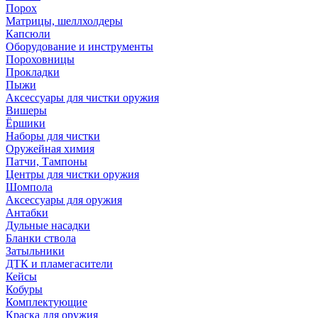
Порох
Матрицы, шеллхолдеры
Капсюли
Оборудование и инструменты
Пороховницы
Прокладки
Пыжи
Аксессуары для чистки оружия
Вишеры
Ёршики
Наборы для чистки
Оружейная химия
Патчи, Тампоны
Центры для чистки оружия
Шомпола
Аксессуары для оружия
Антабки
Дульные насадки
Бланки ствола
Затыльники
ДТК и пламегасители
Кейсы
Кобуры
Комплектующие
Краска для оружия