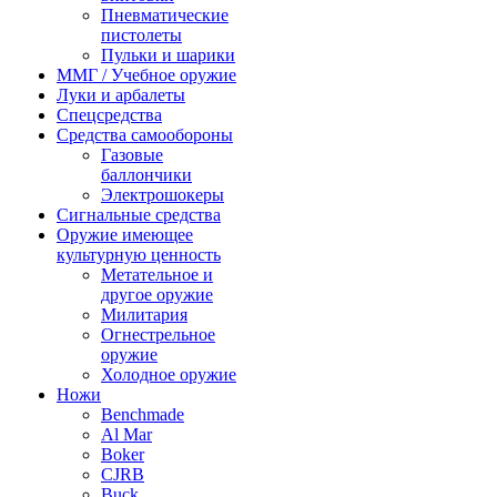
Пневматические
пистолеты
Пульки и шарики
ММГ / Учебное оружие
Луки и арбалеты
Спецсредства
Средства самообороны
Газовые
баллончики
Электрошокеры
Сигнальные средства
Оружие имеющее
культурную ценность
Метательное и
другое оружие
Милитария
Огнестрельное
оружие
Холодное оружие
Ножи
Benchmade
Al Mar
Boker
CJRB
Buck