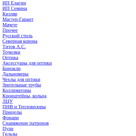
ИП Елагин
ИП Семина
Кизляр
Мастер-Гарант
Мачете
Прочее
Русский стиль
Северная корона
Титов А.С.
Точилки
Оптика
Аксессуары для оптики
Бинокли
Дальномеры
Чехлы для оптики
Зрительные трубы
Коллиматоры
Кронштейны, кольца
ЛЦУ
ПНВ и Тепловизоры
Прицелы
Фонари
Снаряжение патронов
Пули
Гильзы