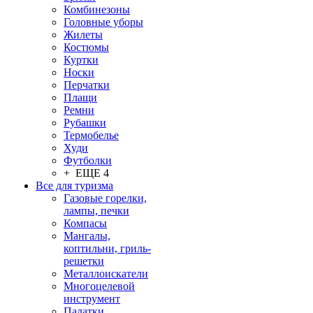
Комбинезоны
Головные уборы
Жилеты
Костюмы
Куртки
Носки
Перчатки
Плащи
Ремни
Рубашки
Термобелье
Худи
Футболки
+ ЕЩЕ 4
Все для туризма
Газовые горелки,
лампы, печки
Компасы
Мангалы,
коптильни, гриль-
решетки
Металлоискатели
Многоцелевой
инструмент
Палатки