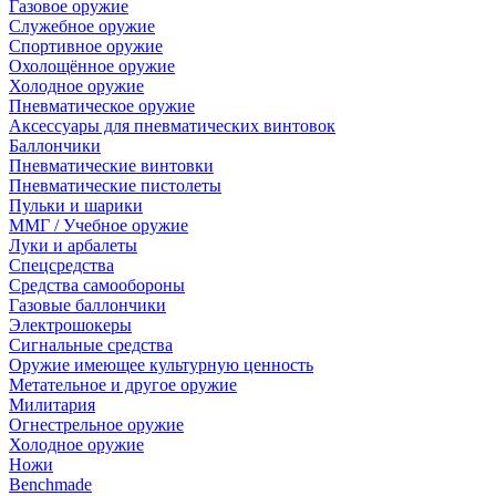
Газовое оружие
Служебное оружие
Спортивное оружие
Охолощённое оружие
Холодное оружие
Пневматическое оружие
Аксессуары для пневматических винтовок
Баллончики
Пневматические винтовки
Пневматические пистолеты
Пульки и шарики
ММГ / Учебное оружие
Луки и арбалеты
Спецсредства
Средства самообороны
Газовые баллончики
Электрошокеры
Сигнальные средства
Оружие имеющее культурную ценность
Метательное и другое оружие
Милитария
Огнестрельное оружие
Холодное оружие
Ножи
Benchmade