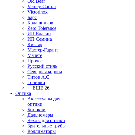
Old Bear
Verney-Carron
Victorinox
Барс
Калашников
Zero Tolerance
ИП Елагин
ИП Семина
Кизляр
Мастер-Гарант
Мачете
Прочее
Русский стиль
Северная корона
Титов А.С.
Точилки
+ ЕЩЕ 26
Оптика
Аксессуары для
оптики
Бинокли
Дальномеры
Чехлы для оптики
Зрительные трубы
Коллиматоры