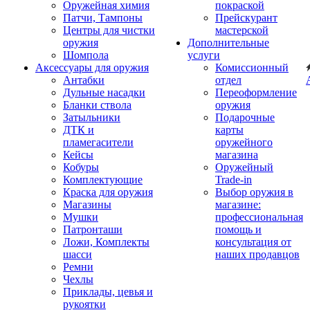
Оружейная химия
покраской
Патчи, Тампоны
Прейскурант
Центры для чистки
мастерской
оружия
Дополнительные
Шомпола
услуги
Аксессуары для оружия
Комиссионный
Антабки
отдел
Дульные насадки
Переоформление
Бланки ствола
оружия
Затыльники
Подарочные
ДТК и
карты
пламегасители
оружейного
Кейсы
магазина
Кобуры
Оружейный
Комплектующие
Trade-in
Краска для оружия
Выбор оружия в
Магазины
магазине:
Мушки
профессиональная
Патронташи
помощь и
Ложи, Комплекты
консультация от
шасси
наших продавцов
Ремни
Чехлы
Приклады, цевья и
рукоятки