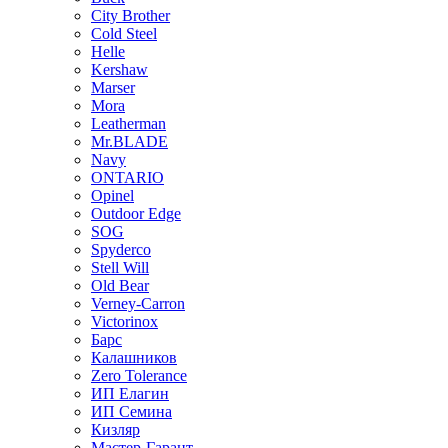
City Brother
Cold Steel
Helle
Kershaw
Marser
Mora
Leatherman
Mr.BLADE
Navy
ONTARIO
Opinel
Outdoor Edge
SOG
Spyderco
Stell Will
Old Bear
Verney-Carron
Victorinox
Барс
Калашников
Zero Tolerance
ИП Елагин
ИП Семина
Кизляр
Мастер-Гарант