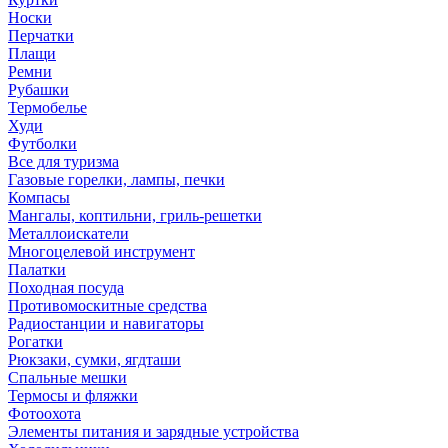
Носки
Перчатки
Плащи
Ремни
Рубашки
Термобелье
Худи
Футболки
Все для туризма
Газовые горелки, лампы, печки
Компасы
Мангалы, коптильни, гриль-решетки
Металлоискатели
Многоцелевой инструмент
Палатки
Походная посуда
Противомоскитные средства
Радиостанции и навигаторы
Рогатки
Рюкзаки, сумки, ягдташи
Спальные мешки
Термосы и фляжки
Фотоохота
Элементы питания и зарядные устройства