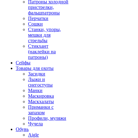
Патроны холодной
пристрелки,
фальшпатроны
Перчатки
Сошки
Станки, упоры,
мешки для
стрельбы
Стикхант
(наклейки на
патроны)
Сейфы
Товары для охоты
Засидки
Лыжи и
снегоступы
Манки
Маскировка
Маскхалаты
Приманки с
запахом
Профили, муляжи
Чучела
Обувь
Aigle