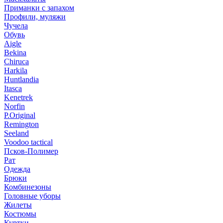
Приманки с запахом
Профили, муляжи
Чучела
Обувь
Aigle
Bekina
Chiruсa
Harkila
Huntlandia
Itasca
Kenetrek
Norfin
P.Original
Remington
Seeland
Voodoo tactical
Псков-Полимер
Рат
Одежда
Брюки
Комбинезоны
Головные уборы
Жилеты
Костюмы
Куртки